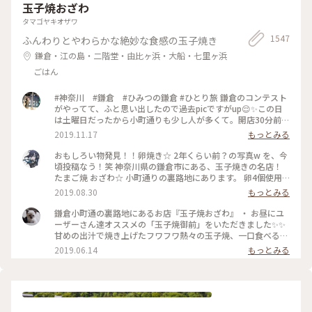
玉子焼おざわ
タマゴヤキオザワ
1547
ふんわりとやわらかな絶妙な食感の玉子焼き
鎌倉・江の島・二階堂・由比ヶ浜・大船・七里ヶ浜
ごはん
#神奈川 #鎌倉 #ひみつの鎌倉 #ひとり旅 鎌倉のコンテスト
がやってて、ふと思い出したので過去picですがup😌✨この日
は土曜日だったから小町通りも少し人が多くて。開店30分前に
並び始めて、既に前に10人ほどいましたよ〜。運良く1巡目で
2019.11.17
もっとみる
入れたので、玉子焼きを注文😎なんともいえない甘さと出汁の
お味と、、、とりあえず美味😂笑！また機会があれば行きたい
おもしろい物発見！！卵焼き☆ 2年くらい前？の写真w を、今
なあ。
頃投稿なう！笑 神奈川県の鎌倉市にある、玉子焼きの名店！
たまご焼 おざわ☆ 小町通りの裏路地にあります。 卵4個使用
で、砂糖醤油の風味の後に、出汁の風味と旨みが来る感じでし
2019.08.30
もっとみる
た！ 口当たりは柔らでした！ 記憶でわ… 開店の11時半前に行
ったのに、長者の列で30分以上待った記憶が… 懐かし～ ま
鎌倉小町通の裏路地にあるお店『玉子焼おざわ』 ・ お昼にユ
た、食べに行きたいな～ #神奈川 #鎌倉 #玉子焼き #おざわ #御
ーザーさん達オススメの「玉子焼御前」をいただきました✨✨
膳 #名店 #小町通り #裏 #過去
甘めの出汁で焼き上げたフワフワ熱々の玉子焼、一口食べると
旨味がジュワーッと広がります😆 この味は絶対家で再現でき
2019.06.14
もっとみる
ない美味しさです🌟 ・ ちなみに、ご飯の上の昆布もいいお
味。 玉子焼の箸休め的な役目を果たしていますよ😊 鎌倉に行
かれた時はぜひご賞味あれ！ #玉子焼おざわ #玉子焼御前 #鎌
倉 #小町通り