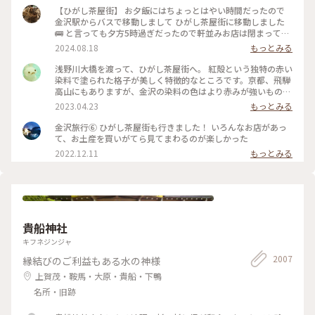
【ひがし茶屋街】 お夕飯にはちょっとはやい時間だったので
金沢駅からバスで移動しまして ひがし茶屋街に移動しました
🚌 と言っても夕方5時過ぎだったので軒並みお店は閉まってる
ー😱 お目当てだったカフェも金箔ソフトも油取り紙も買えな
2024.08.18
もっとみる
いのー⁈😭な様子でしたが 食べ歩きやお買い物ができない代わ
りに 夕方になりだいぶ涼しくなった古い街並みを 観光客少な
浅野川大橋を渡って、ひがし茶屋街へ。 紅殻という独特の赤い
めで堪能できたのでそれはそれでヨシです👍 賑やかなひがし
染料で塗られた格子が美しく特徴的なところです。京都、飛騨
茶屋街はまた今度のお楽しみに取っておくとして 昔の風情を
高山にもありますが、金沢の染料の色はより赤みが強いものだ
堪能しつつ夕涼みのお散歩になりました🚶🚶‍♀️ （2024.8.11） #
そう。 茶屋街以外でも、市内のあちこちでこの木虫籠(きむす
2023.04.23
もっとみる
古い街並み #ひがし茶屋街 #ひゃくまんさん #夕涼み #お散歩 #
こ)と呼ばれる、むしかごのような細い格子を見かけました。
北陸応援旅 #ドライブ旅 #金沢 #ことりっぷ金沢 #クラシカル
風情があり素敵です。 東料亭組合の前を通ると、芸妓さんの三
金沢旅行⑥ ひがし茶屋街も行きました！ いろんなお店があっ
な街 #ことりっぷ旅2024
味線のお稽古の音が聞こえてきました。 石畳の上をのんびり
て、お土産を買いがてら見てまわるのが楽しかった
歩いて、古都の散策を楽しみます♪ 金沢旅③ #ひがし茶屋街 #
2022.12.11
もっとみる
金沢 #私のことりっぷ旅 #レトロな街
貴船神社
キフネジンジャ
2007
縁結びのご利益もある水の神様
上賀茂・鞍馬・大原・貴船・下鴨
名所・旧跡