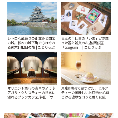
| ことりっぷ
レトロな蔵造りの街並みと国宝
日本の手仕事の「いま」が詰ま
の城。松本の城下町で心ほぐれ
った器と雑貨のお店/西荻窪
る週末1泊2日の旅 | ことりっぷ
「tsugumi」 | ことりっぷ
オリエント急行の客車のよう♪
東京&横浜で見つけた、ミルク
アガサ・クリスティーの世界に
ティーの美味しいお店6選~心ほ
浸れるブックカフェ/神田「サロ
どける濃厚なコクと香りに癒や
ンクリスティ」 | ことりっぷ
されるティータイム~ | ことりっ
ぷ