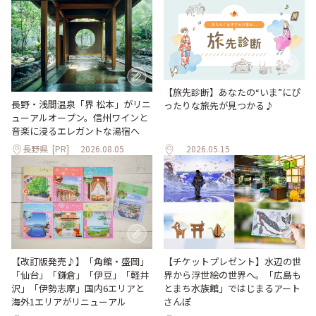
【旅先診断】あなたの“いま”にぴ
長野・浅間温泉「界 松本」がリニ
ったりな旅先が見つかる♪
ューアルオープン。信州ワインと
音楽に浸るエレガントな湯宿へ
長野県
[PR]
2026.08.05
2026.05.15
【改訂版発売♪】「角館・盛岡」
【チケットプレゼント】水辺の世
「仙台」「鎌倉」「伊豆」「軽井
界から浮世絵の世界へ。「広島も
沢」「伊勢志摩」国内6エリアと
とまち水族館」ではじまるアート
海外1エリアがリニューアル
さんぽ