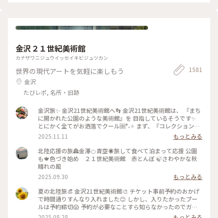
ったり。 最初、夫は「春にも行ったのに」とブツブツ文句を
言っていましたが、最終的には大満足でした✌️ 2022.11.23 #秋
いろとりどり #Myことりっぷ #瑠璃光院 #紅葉狩り #紅葉 #京
都
金沢２１世紀美術館
カナザワニジュウイッセイキビジュツカン
1581
世界の現代アートを気軽に楽しもう
金沢
たびレポ, 名所・旧跡
金沢旅✨ 金沢21世紀美術館へ👣 金沢21世紀美術館は、 『まち
に開かれた公園のような美術館』を 目指しているそうです✨
とにかく全てがお洒落でクール🆒°˖✧ まず、『コレクション展
2 文字の可能性』を鑑賞。 現代アート作品における「文字」
2025.11.11
もっとみる
の表現に 焦点を当てて、文字が持つ可能性を 絵画、版画、
書、陶芸、映像など 様々な形式の作品を通して探求していま
北陸応援の旅🏯金澤🍊青空☀️旅して食べて泊まって応援 公園
す。 文字に関して多角的な視点から見た作品の数々、 こうい
も🍁色づき始め ２１世紀美術館 赤とんぼ 🍃さわやかな秋
う見方もあるんだ！と とても興味深かったです✨ また、
晴れの風
『SIDE CORE Living road, Living space / 生きている道、生き
2025.09.30
もっとみる
るための場所』も鑑賞。 これは、アートチームSIDE COREの
展覧会で、 「道」や「移動」をテーマに、 ストリートカルチ
夏の北陸旅👒 金沢21世紀美術館🎨‎ チケット事前予約のおかげ
ャーの視点から 「異なる場所をつなぐ表現」、 「生きるため
で時間通りすんなり入れました😊 しかし、入りたかったプー
の場所」を 美術館の中に創出することを目指しているそう✨
ルは予約締切😱 予約が必要なことすら知らなかったのでガッ
様々な角度から道や移動を見ている作品、 一体感もあってと
カリ💧 そうですよね、人気の美術館ですものね… そして雨の
2025.08.28
もっとみる