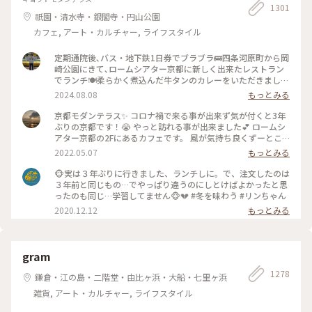
1301
祇園・清水寺・銀閣寺・円山公園
カフェ, アート・カルチャー, ライフスタイル
定期通院後､バス・地下鉄1日券でブラブラ🚌四条河原町から岡
崎公園にきて､ロームシアター京都に新しく出来たレストラン
でランチ🍽️柔らかく煮込んだ牛タンのカレーをいただきました
🍛 #グルメ #ランチ #カレー
2024.08.08
もっとみる
京都モダンテラス✨ コロナ禍で来る事が出来ず気が付くと3年
ぶりの京都です！😭 やっと訪れる事が出来ました💕 ロームシ
アター京都の2Fにあるカフェです。 風が気持ち良くずーとこ
こで時間を過ごしていたいカフェです🥰 スズメが残したケー
2022.05.07
もっとみる
キのくずを食べにテーブルの上にやってきてました😆 #Myこ
とりっぷ #春風さんぽ
🐵実は３年ぶりに行きました、ランチしに。で、注文したのは
３年前と同じもの…でやっぱり違うのにしとけばよかったと思
ったのも同じ…学習してません🐵💔 #冬を味わう #リンちゃん
2020.12.12
もっとみる
gram
1278
鎌倉・江の島・二階堂・由比ヶ浜・大船・七里ヶ浜
雑貨, アート・カルチャー, ライフスタイル