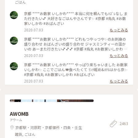
ごはん
京都 ****お数家 いしかわ**** 本当に何を頼んでもﾊｽﾞﾚなし ま
た行きたい💕 大好きなごはんやさんです✨ #京都 #烏丸 #お数
家いしかわ #おばんざい
2020.07.03
もっとみる
京都 ****お数家 いしかわ**** どれもつやっつや✨のお刺身の
盛り合わせ おばんざいの盛り合わせ ジャスミンティーの温か
いの あーまた行きたい💕💕💕 #京都 #烏丸 #お数家いしかわ #
おばんざい #お刺身 #刺盛り #おばんざい盛り合わせ
2020.07.03
もっとみる
京都 ****お数家 いしかわ**** やっぱり来ちゃいました お数家
いしかわ✨ ここでごはん🍽️食べたくて ﾗﾝﾁ軽め&ﾎﾃﾙはから京✨
#京都 #烏丸 #お数家いしかわ #おばんざい
2020.07.03
もっとみる
AWOMB
アウーム
2463
京都駅・河原町・京都御所・四条・壬生
雑貨, ごはん