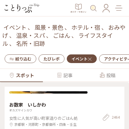
ガイド・マガジン
イベント
、
風景・景色
、
ホテル・宿
、
おみや
げ
、
温泉・スパ
、
ごはん
、
ライフスタイ
ル
、
名所・旧跡
絞り込む
たびレポ
イベント
アクティビテ
スポット
記事
投稿
お数家 いしかわ
オカズヤイシカワ
2464
女性に人気が高い町家造りのごはん処
京都駅・河原町・京都御所・四条・壬生