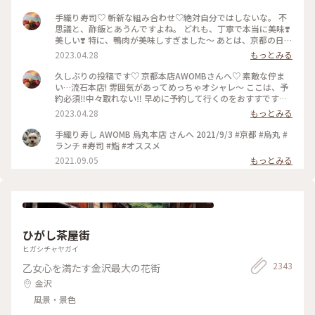
手織り寿司♡ 斬新な組み合わせ♡絶対自分ではしないな。 不
思議と、酢飯とあうんですよね。 どれも、丁寧で本当に美味❣️
美しい❣️ 特に、鴨肉が美味しすぎました〜 あとは、京都の日本
酒🍶♡ 素敵時間でした〜 #わたしのことりっぷ旅 #AWOMB #
2023.04.28
もっとみる
京都 #烏丸本店 #手織り寿司
久しぶりの投稿です♡ 京都本店AWOMBさんへ♡ 素敵な佇ま
い…流石本店! 雰囲気があってめっちゃオシャレ〜 ここは、予
約必須‼︎中々取れない‼︎ 早めに予約して行くのをおすすです♡
GW人すごそうですね… #京都 #AWOMB #烏丸本店 #手織り寿
2023.04.28
もっとみる
司
手織り寿し AWOMB 烏丸本店 さんへ 2021/9/3 #京都 #烏丸 #
ランチ #寿司 #鮨 #オススメ
2021.09.05
もっとみる
ひがし茶屋街
ヒガシチャヤガイ
2343
乙女心を満たす金沢最大の花街
金沢
風景・景色