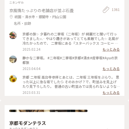
ニネンザカ
1361
京風情たっぷりの老舗店が並ぶ石畳
祇園・清水寺・銀閣寺・円山公園
名所・旧跡
京都の旅✨ 夕暮れの二寧坂（二年坂）が 綺麗だと聞いて行っ
てきました︎︎⟡.· やはり趣きがあってとても素敵でした✨ 北風が
冷たかったので、 二寧坂にある『スターバックス コーヒー 京
都二寧坂ヤサカ茶屋店』さんへ行き コーヒーであたたまりま
2025.02.24
もっとみる
した☕️✨ 抹茶バターサンドも美味しかった♡ こちらのスタバ
は、 築100年を超える伝統的な日本家屋の店舗で、 畳の間で
静かな二寧坂。 #二年坂#二寧坂#京都#清水#産寧坂#Ayuの京
コーヒー体験が楽しめます。 私の隣にいた観光客さんが、 畳
都旅
の間はどこかと聞いてこられたので こちらですよとお伝えし
2023.04.04
もっとみる
ました😊 観光客さんは「ここに来るのが 夢だったんです✨」
と話していました。 その気持ちがよくわかります。 とても素
京都 二年坂 高台寺参拝とあとは、二年坂 三年坂をぶらり。 思
敵なスタバでした⟡.·*. のんびりと散策が楽しい 夕暮れのニ寧
った以上に急な坂でした💦 そのおかげ？で、町並みを見上げ
坂でした(˶ˊᵕˋ˵)✨ #二寧坂 #二年坂 #京都 #京都旅 #スターバ
たり見下ろしたり。 普通の古い町並みでは見られないような
ックスコーヒー京都二寧坂ヤサカ茶屋店 #スタバ #ぽかぽか #
風景でした。 そして、見たかった町並み越しの五重塔✨ ちょ
2023.03.31
もっとみる
夕暮れの二寧坂
うどお庭からしだれ桜の枝が出ていて、フォトスポットになっ
ていました☺️ #私のことりっぷ旅 #花だより #レトロな街 #My
ことりっぷ #二年坂 #二寧坂 #三年坂 #法観寺 #五重塔 #京都 #
お花見 #桜
京都モダンテラス
キョウトモダンテラス