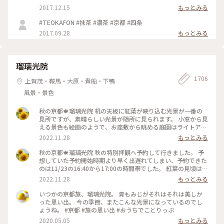
2017.12.15
もっとみる
#TEOKAFON #抹茶 #濃茶 #京都 #四条
2017.09.28
もっとみる
瑠璃光院
1706
上賀茂・鞍馬・大原・貴船・下鴨
風景・景色
秋の京都🍁瑠璃光院 机の天板に紅葉が映り込む光景が一番の
見所ですが、素晴らしい光景が随所に見られます。 小窓から見
える景色も絵画のようで、お座敷から眺める庭園はライトアッ
プされてさらに雅です✨ 拝観が終わり、山門をくぐって振り返
2022.11.28
もっとみる
ると、こちらも美しくライトアップされていました🍁♥️
2022.11.23 #秋いろとりどり #Myことりっぷ #瑠璃光院 #紅葉
秋の京都🍁瑠璃光院 秋の特別拝観へ予約して行きました。 予
狩り #紅葉 #京都
想していた予約開始時期より早く出遅れてしまい、予約できた
のは11/23の16:40から17:00の時間帯でした。 紅葉の見頃はど
うかしら。昼でもなく夜でもなく。どんなふうに見えるんだろ
2022.11.28
もっとみる
うと不安でしたが、薄暗くなってライトアップも始まった頃。
予想していた以上の素晴らしい風景がひろがっていました✨ 新
いつかの京都旅、瑠璃光院。 青もみじがそれはそれは美しか
緑の頃とはまた違って雅な世界✨ 皆さんお行儀よく、机で満足
った思い出。 今の季節、またこんな光景になっているのでし
のいく写真を撮ったら後ろに並んでいる人に代わります。 敷居
ょうね。 #京都 #旅の思い出 #おうちでことりっぷ
を額縁に見立てて遠目から写真を撮ろうとしたら避けてくださ
2020.05.05
もっとみる