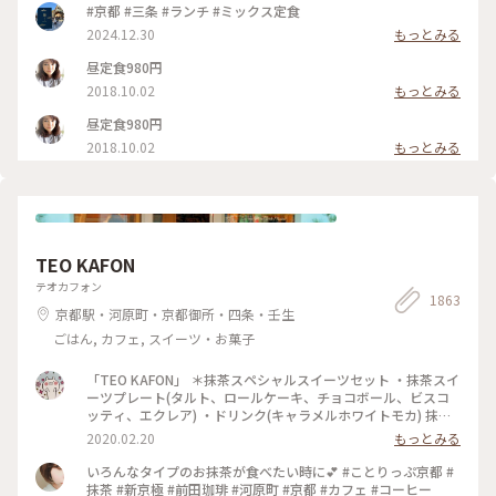
#京都 #三条 #ランチ #ミックス定食
2024.12.30
もっとみる
昼定食980円
2018.10.02
もっとみる
昼定食980円
2018.10.02
もっとみる
TEO KAFON
テオカフォン
1863
京都駅・河原町・京都御所・四条・壬生
ごはん, カフェ, スイーツ・お菓子
「TEO KAFON」 ＊抹茶スペシャルスイーツセット ・抹茶スイ
ーツプレート(タルト、ロールケーキ、チョコボール、ビスコ
ッティ、エクレア) ・ドリンク(キャラメルホワイトモカ) 抹茶
三昧出来て大満足したそうです。 フォークを2本用意して頂い
2020.02.20
もっとみる
たのですが、娘一人で完食でした。 #TEO KAFON#抹茶三昧#
プチことりっぷ京都#冬のおでかけ
いろんなタイプのお抹茶が食べたい時に💕 #ことりっぷ京都 #
抹茶 #新京極 #前田珈琲 #河原町 #京都 #カフェ #コーヒー