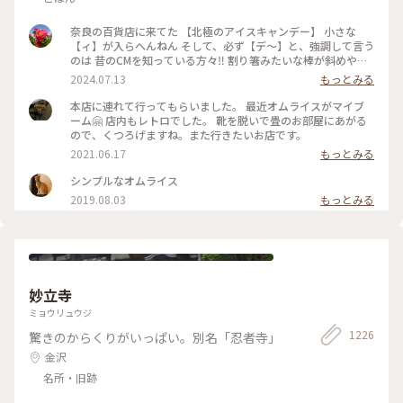
奈良の百貨店に来てた 【北極のアイスキャンデー】 小さな
【ィ】が入らへんねん そして、必ず【デ〜】と、強調して言う
のは 昔のCMを知っている方々‼️ 割り箸みたいな棒が斜めやね
ん ※子供の頃は割り箸やと思いこんでた チョコと違うねん❗️ コ
2024.07.13
もっとみる
コアやねん❗️ #大阪市
本店に連れて行ってもらいました。 最近オムライスがマイブ
ーム🤗 店内もレトロでした。 靴を脱いで畳のお部屋にあがる
ので、くつろげますね。また行きたいお店です。
2021.06.17
もっとみる
シンプルなオムライス
2019.08.03
もっとみる
妙立寺
ミョウリュウジ
1226
驚きのからくりがいっぱい。別名「忍者寺」
金沢
名所・旧跡