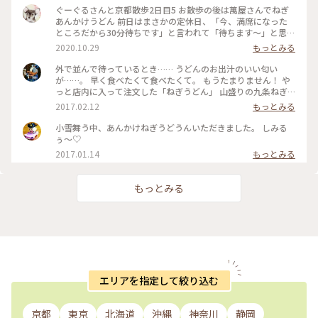
ぐーぐるさんと京都散歩2日目5 お散歩の後は萬屋さんでねぎ
あんかけうどん 前日はまさかの定休日、「今、満席になった
ところだから30分待ちです」と言われて「待ちます〜」と思わ
ず♡︎😆 検温もして無事にいただきました❣️ #小さな秋 #京都 #
2020.10.29
もっとみる
食欲の秋
外で並んで待っているとき…… うどんのお出汁のいい匂い
が……。 早く食べたくて食べたくて。 もうたまりません！ や
っと店内に入って注文した「ねぎうどん」 山盛りの九条ねぎ
と、おろし生姜がのってやってきました！ あ～～もう幸せ
2017.02.12
もっとみる
～！ 出汁の匂いを嗅ぎながら、ねぎと生姜、ねぎとうどん、
出汁の順で、あっという間に平らげてしまいました。 食べ終
小雪舞う中、あんかけねぎうどうんいただきました。 しみる
わったときに友人と目を合わせて笑顔でほっこり！ 身も心も
ぅ〜♡
充電満タン！ #和む #京都さんぽ#ことりっぷ京都
2017.01.14
もっとみる
もっとみる
エリアを指定して絞り込む
京都
東京
北海道
沖縄
神奈川
静岡