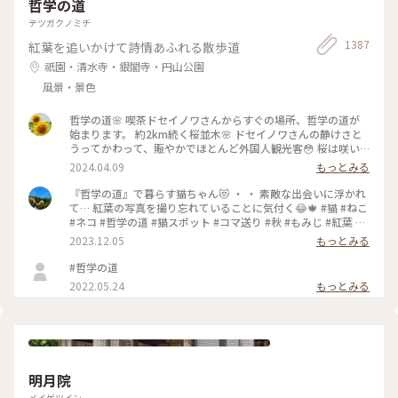
哲学の道
テツガクノミチ
1387
紅葉を追いかけて詩情あふれる散歩道
祇園・清水寺・銀閣寺・円山公園
風景・景色
哲学の道🌸 喫茶ドセイノワさんからすぐの場所、哲学の道が
始まります。 約2km続く桜並木🌸 ドセイノワさんの静けさと
うってかわって、賑やかでほとんど外国人観光客😳 桜は咲い
ているのに異国を旅行しているような気分になります☺️ 途中
2024.04.09
もっとみる
で霊鑑寺に寄りながら、気持ちのいいお散歩になりました🌸 #
哲学の道 #桜 #お花見 #京都 #春色さがし #電車旅
『哲学の道』で暮らす猫ちゃん😻 ・ ・ 素敵な出会いに浮かれ
て… 紅葉の写真を撮り忘れていることに気付く😂🍁 #猫 #ねこ
#ネコ #哲学の道 #猫スポット #コマ送り #秋 #もみじ #紅葉 #
京都紅葉 #京都散策 #京都 #左京区 #岡崎エリア #kyoto #こと
2023.12.05
もっとみる
りっぷ京都 #私のことりっぷ旅 #カフー
#哲学の道
2022.05.24
もっとみる
明月院
メイゲツイン