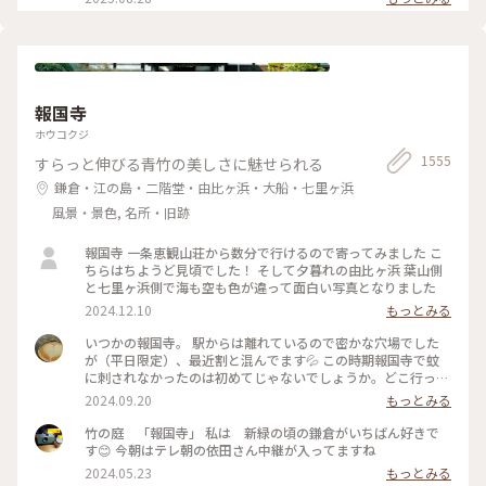
っても面白かったです！ 一日中いても楽しめる とっても素敵
ため、屋外でプールを上から覗くのも中止になっていました💧
な美術館でした💕 ✳︎ 『コレクション展2 文字の可能性』
この時の展覧会はテーマが重く、見るのが辛くて途中でギブア
2025年9月27日(土) - 2026年1月18日(日） ✳︎ 『SIDE CORE
ップしてしまいました… 館内をぐるっと回っていると雨が止
Living road, Living space / 生きている道、生きるための場
み、上から覗くプールが見られるようになり急いで見学！ も
所』 2025年10月18日(土) - 2026年3月15日(日) #金沢21世紀
のの数分でまた雨が降り始めて見学中止になり、少しの間でし
美術館 #コレクション展2文字の可能性
たが見られて良かったです😊 館内外にアート作品に溢れ、か
#SIDECORELivingroadLivingspace/生きている道生きるため
報国寺
わいいラビットチェアや、憧れのアルネ・ヤコブセンデザイン
の場所 #ことりっぷと一緒 #金沢 #金沢旅
のアントチェアやスワンチェアに座れたのも満足✨ 女子トイレ
ホウコクジ
の中にもアートがありました🎨 #夏の北陸旅 #北陸旅 #金沢21
1555
すらっと伸びる青竹の美しさに魅せられる
世紀美術館 #美術館 #金沢 #石川 #アートな景色
鎌倉・江の島・二階堂・由比ヶ浜・大船・七里ヶ浜
風景・景色, 名所・旧跡
報国寺 一条恵観山荘から数分で行けるので寄ってみました こ
ちらはちようど見頃でした！ そして夕暮れの由比ヶ浜 葉山側
と七里ヶ浜側で海も空も色が違って面白い写真となりました
2024.12.10
もっとみる
いつかの報国寺。 駅からは離れているので密かな穴場でした
が（平日限定）、最近割と混んでます💦 この時期報国寺で蚊
に刺されなかったのは初めてじゃないでしょうか。どこ行っ
た〜🦟 #ことりっぷ旅2024 #鎌倉
2024.09.20
もっとみる
竹の庭 「報国寺」 私は 新緑の頃の鎌倉がいちばん好きで
す😊 今朝はテレ朝の依田さん中継が入ってますね
2024.05.23
もっとみる