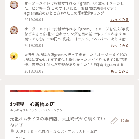
オーダーメイドで指輪が作れる「gram」② 波をイメージし
た、ピンキー💍 このサイズだと、お値段は980円です！
#gram#旅のひととき#わたしの街#鎌倉#リング
2019.09.01
もっとみる
オーダーメイドで指輪が作れる「gram」 イメージを伝え(写真
などあると👍)指に合わせリングを目の前で作ってくれます👁
幾つでも👌。 980円〜 真鍮、ゴールド、シルバー、あとは磨
きをかけるかマットな感じにするか💍😊✨✨ 今回は、左からピ
2019.09.01
もっとみる
ンキー、中指、親指と作りました😅 いつもは行列がすごいの
に、この日、整理券なし、30分並び入れました😱😱‼️(平日の
大行列の指輪の店gramへ行ってきました！オーダーメイドの
夕方) 皆さん、カップルもいだけど、グループで来られ旅の思
指輪は可愛いすぎて何個も欲しかったけどとりあえず2個で我
い出に作られたりしている方が多かったです😊 まさか、入れ
慢。寒空の中並んだ甲斐がありました^ ^ #鎌倉 #gram #指輪
ると思わなかったので、待ち時間に情報収集し勢いで作ったリ
#オーダーメイド
2018.03.07
もっとみる
ング。それでも、なんだか愛着がわきますね… 次は、重ね付け
られるのを作ろうかなぁ… #gram#旅のひととき#わたしの街#
鎌倉#リング
北極星 心斎橋本店
ホッキョクセイシンサイバシホンテン
元祖オムライスの専門店、大正時代から続くてい
1240
ねいさ
大阪ミナミ・心斎橋・なんば・アメリカ村・堀江
ごはん