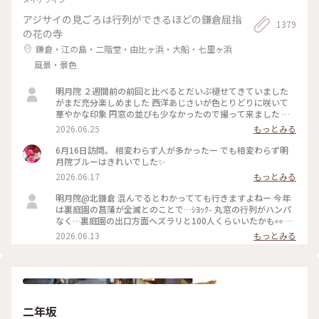
アジサイの見ごろは行列ができるほどの鎌倉屈指
1379
の花の寺
鎌倉・江の島・二階堂・由比ヶ浜・大船・七里ヶ浜
風景・景色
明月院 ２週間前の前回と比べるとだいぶ褪せてきていました
がまだ充分楽しめました 西洋あじさいが色とりどりに咲いて
華やかな印象 円窓の並びも少なかったので撮って来ました 裏
庭園の菖蒲の復活を願います
2026.06.25
もっとみる
6月16日訪問。 相変わらず人が多かったー でも相変わらず明
月院ブルーはきれいでした✨
2026.06.17
もっとみる
明月院@北鎌倉 混んでるとわかってても行きますよねー 今年
は裏庭園の菖蒲が全滅とのことで…ｼﾖｯｸ- 丸窓の行列がハンパ
なく…裏庭園の出口方面へズラリと100人くらいいたかも👀 装
飾のあじさいがとても素敵だったのでそりゃー撮りたくなりま
2026.06.13
もっとみる
すよねー(ﾜｶﾙｰ) 写真もなかなか撮りづらいほどの人混み 急な方
向転換や振り返りは注意⚠️です バッグとか当たりますし当て
られます すれ違いも譲り合いでマナーは守られてますがとっ
ても疲れます… 夕方の空いてる時間を狙うのがいいのかもです
二年坂