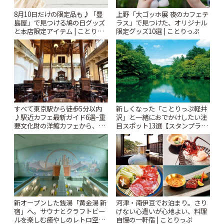
8月10日だけの限定品も♪「豊
上野「大ゴッホ展 夜のカフェテ
島屋」で見つける鳩の日グッズ
ラス」で見つけた、オリジナル
と本店限定アイテム | ことりっ
限定グッズ10選 | ことりっぷ
ぷ
すべて東京駅から徒歩5分以内
新しくなった「ことりっぷ軽井
♪駅近カフェ最新ガイド6選~重
沢」と一緒におでかけしたい注
要文化財の洋館カフェから、改
目スポット13選【スタンプラリ
札すぐのレトロ喫茶まで~ | こと
ー開催中】 | ことりっぷ
りっぷ
新オープンした銭湯「黄金湯 新
河津・南伊豆でお泊まり。さり
宿」へ。サウナとクラフトビー
げない心遣いが心地よい、料理
ルを楽しむ癒やしのレトロ空間
自慢の一軒宿 | ことりっぷ