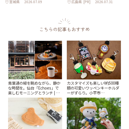
宮城県
2026.07.09
広島県
[PR]
2026.07.31
こちらの記事もおすすめ
青葉通の緑を眺めながら、静か
カスタマイズも楽しい!約500種
な時間を。仙台「Echoes」で
類の可愛いワッペンキーホルダ
楽しむモーニングとランチ | こ
ーがずらり。小平市
とりっぷ
「Kimamaya T&K」 | ことりっ
ぷ