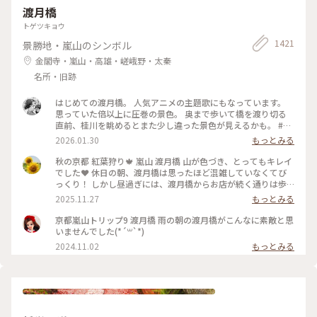
渡月橋
トゲツキョウ
1421
景勝地・嵐山のシンボル
金閣寺・嵐山・高雄・嵯峨野・太秦
名所・旧跡
はじめての渡月橋。 人気アニメの主題歌にもなっています。
思っていた倍以上に圧巻の景色。 奥まで歩いて橋を渡り切る
直前、桂川を眺めるとまた少し違った景色が見えるかも。 #渡
月橋 #嵐山 #京都旅行 #嵐電 #京都観光
2026.01.30
もっとみる
秋の京都 紅葉狩り🍁 嵐山 渡月橋 山が色づき、とってもキレイ
でした❤️ 休日の朝、渡月橋は思ったほど混雑していなくてび
っくり！ しかし昼過ぎには、渡月橋からお店が続く通りは歩
行者天国になり多くの人でごったがえし、ボート乗り場では長
2025.11.27
もっとみる
蛇の列で60分待ちになってました😳 2025.11.23 #渡月橋 #紅
葉 #嵐山 #京都 #ことりっぷ #秋の装い
京都嵐山トリップ9 渡月橋 雨の朝の渡月橋がこんなに素敵と思
いませんでした(*´꒳`*)
2024.11.02
もっとみる