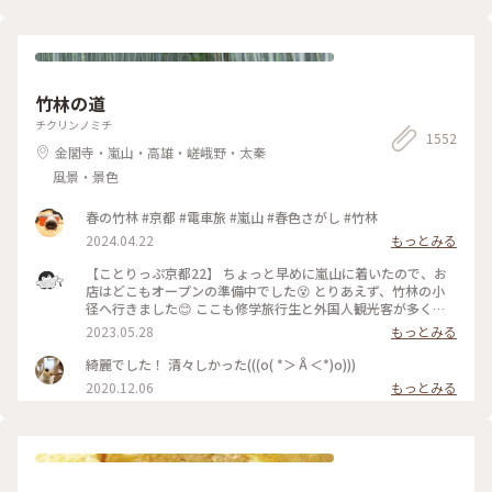
竹林の道
チクリンノミチ
1552
金閣寺・嵐山・高雄・嵯峨野・太秦
風景・景色
春の竹林 #京都 #電車旅 #嵐山 #春色さがし #竹林
2024.04.22
もっとみる
【ことりっぷ京都22】 ちょっと早めに嵐山に着いたので、お
店はどこもオープンの準備中でした😵 とりあえず、竹林の小
径へ行きました😊 ここも修学旅行生と外国人観光客が多く、
特に中国系の方の声が竹林の中に響いていました🤫 竹林の小
2023.05.28
もっとみる
径には人力車専用の道が整備されており、外国人観光客を乗せ
た人力車に出会いました😄 #私のことりっぷ旅 #京都 #竹林の
綺麗でした！ 清々しかった(((o( *＞Å＜*)o)))
小径 #人力車 令和５年５月21日撮影
2020.12.06
もっとみる