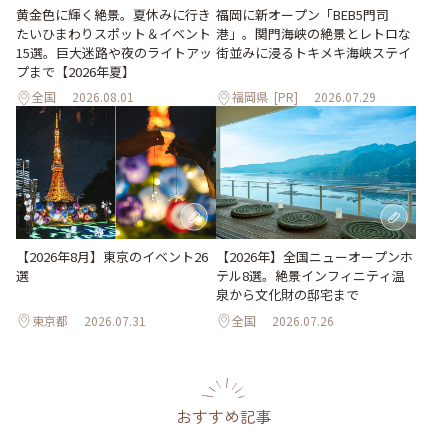
黄金色に輝く絶景。夏休みに行き
福岡に新オープン「BEB5門司
たいひまわりスポット＆イベント
港」。関門海峡の絶景とレトロな
15選。巨大迷路や夜のライトアッ
街並みに浸るトキメキ海峡ステイ
プまで【2026年夏】
全国
2026.08.01
福岡県
[PR]
2026.07.29
【2026年8月】東京のイベント26
【2026年】全国ニューオープンホ
選
テル8選。絶景インフィニティ温
泉から文化財の邸宅まで
東京都
2026.07.31
全国
2026.07.26
おすすめ記事