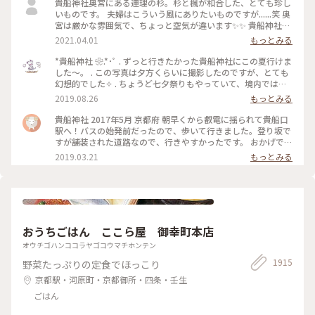
貴船神社奥宮にある連理の杉。杉と楓が和合した、とても珍し
いものです。 夫婦はこういう風にありたいものですが......笑 奥
宮は厳かな雰囲気で、ちょっと空気が違います✨✨ 貴船神社ま
で行かれたら、是非行ってみてほしいです。
2021.04.01
もっとみる
*貴船神社 ❀.*･ﾟ . ずっと行きたかった貴船神社にこの夏行けま
した～。 . この写真は夕方くらいに撮影したのですが、とても
幻想的でした✧︎ . ちょうど七夕祭りもやっていて、境内では七
夕がたくさんありました🎋✧̣̥̇ . #貴船神社 #神社巡り #旅のひと
2019.08.26
もっとみる
とき #夏旅2019
貴船神社 2017年5月 京都府 朝早くから叡電に揺られて貴船口
駅へ！バスの始発前だったので、歩いて行きました。登り坂で
すが舗装された道路なので、行きやすかったです。 おかげで人
の少ないシーンとした空気を味わえたので良かったです。 御朱
2019.03.21
もっとみる
印ももらえて大満足でした☺️ 京都旅行は早寝早起きになりま
すね笑。 #京都 #貴船神社
おうちごはん ここら屋 御幸町本店
オウチゴハンココラヤゴコウマチホンテン
1915
野菜たっぷりの定食でほっこり
京都駅・河原町・京都御所・四条・壬生
ごはん