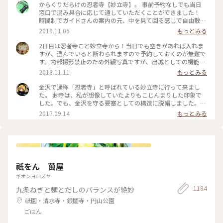
からくりだらけの忍者寺【妙立寺】。 事前予約なしでも当日
窓口で混み具合に応じて通していただくことができました！
時間制でガイドさんの案内の元、中を見て回る感じで自由散策
はできませんが様々なからくりの説明を聞くことができます。
2019.11.05
もっとみる
撮影禁止の為、中の写真はありませんが外人観光客にも人気な
ようで外国語での案内資料も充実していました。女子旅で茶屋
2日目は忍者寺こと妙立寺から！当日でも空きがあれば入れま
街に立ち寄った際についでに、と行ってみたら案外面白くて！
すが、混んでいると断わられますので予約しておくのが無難で
雨の日でも楽しめるのでおススメです。 #金沢 #寺 #妙立寺 #
す。内部撮影禁止のため外観写真ですが、出城としての機能が
外人さんに人気
凄かった…！前田家がどれほど徳川を警戒していたかよくわか
2018.11.11
もっとみる
りました。 #建物 #神社仏閣 #金沢 #石川
金沢で通称「忍者寺」と呼ばれている妙立寺に行って来まし
た。 お寺は、私が想像していたよりもこじんまりした印象で
した。でも、金沢を守る要塞としての構造に脱帽しました。
ちなみに、これはお寺の裏口にあたる場所です。人が多くて、
2017.09.14
もっとみる
驚きで正面を撮影するのを忘れてしまいました(笑) 見学には予
約が必要ですが、ぜひいってみてください。 #金沢 #寺
祇をん 萬屋
ギオンヨロズヤ
1184
九条ねぎと麺とだしのバランスが絶妙
祇園・清水寺・銀閣寺・円山公園
ごはん