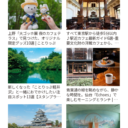
上野「大ゴッホ展 夜のカフェテ
すべて東京駅から徒歩5分以内
ラス」で見つけた、オリジナル
♪駅近カフェ最新ガイド6選~重
限定グッズ10選 | ことりっぷ
要文化財の洋館カフェから、改
札すぐのレトロ喫茶まで~ | こと
りっぷ
新しくなった「ことりっぷ軽井
青葉通の緑を眺めながら、静か
沢」と一緒におでかけしたい注
な時間を。仙台「Echoes」で
目スポット13選【スタンプラリ
楽しむモーニングとランチ | こ
ー開催中】 | ことりっぷ
とりっぷ