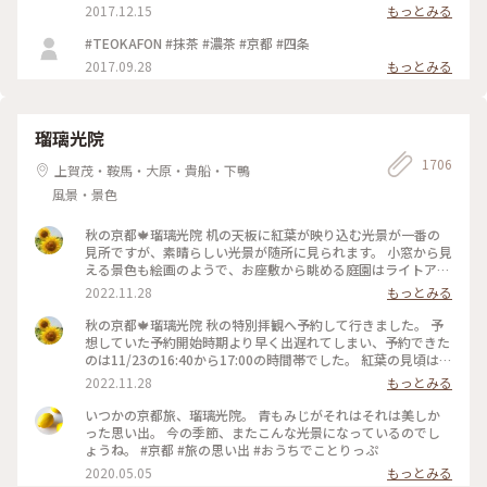
2017.12.15
もっとみる
#TEOKAFON #抹茶 #濃茶 #京都 #四条
2017.09.28
もっとみる
瑠璃光院
1706
上賀茂・鞍馬・大原・貴船・下鴨
風景・景色
秋の京都🍁瑠璃光院 机の天板に紅葉が映り込む光景が一番の
見所ですが、素晴らしい光景が随所に見られます。 小窓から見
える景色も絵画のようで、お座敷から眺める庭園はライトアッ
プされてさらに雅です✨ 拝観が終わり、山門をくぐって振り返
2022.11.28
もっとみる
ると、こちらも美しくライトアップされていました🍁♥️
2022.11.23 #秋いろとりどり #Myことりっぷ #瑠璃光院 #紅葉
秋の京都🍁瑠璃光院 秋の特別拝観へ予約して行きました。 予
狩り #紅葉 #京都
想していた予約開始時期より早く出遅れてしまい、予約できた
のは11/23の16:40から17:00の時間帯でした。 紅葉の見頃はど
うかしら。昼でもなく夜でもなく。どんなふうに見えるんだろ
2022.11.28
もっとみる
うと不安でしたが、薄暗くなってライトアップも始まった頃。
予想していた以上の素晴らしい風景がひろがっていました✨ 新
いつかの京都旅、瑠璃光院。 青もみじがそれはそれは美しか
緑の頃とはまた違って雅な世界✨ 皆さんお行儀よく、机で満足
った思い出。 今の季節、またこんな光景になっているのでし
のいく写真を撮ったら後ろに並んでいる人に代わります。 敷居
ょうね。 #京都 #旅の思い出 #おうちでことりっぷ
を額縁に見立てて遠目から写真を撮ろうとしたら避けてくださ
2020.05.05
もっとみる
ったり。 最初、夫は「春にも行ったのに」とブツブツ文句を