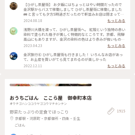
【ひがし茶屋街】 お夕飯にはちょっとはやい時間だったので
金沢駅からバスで移動しまして ひがし茶屋街に移動しました
🚌 と言っても夕方5時過ぎだったので軒並みお店は閉まってる
ー😱 お目当てだったカフェも金箔ソフトも油取り紙も買えな
2024.08.18
もっとみる
いのー⁈😭な様子でしたが 食べ歩きやお買い物ができない代わ
りに 夕方になりだいぶ涼しくなった古い街並みを 観光客少な
浅野川大橋を渡って、ひがし茶屋街へ。 紅殻という独特の赤い
めで堪能できたのでそれはそれでヨシです👍 賑やかなひがし
染料で塗られた格子が美しく特徴的なところです。京都、飛騨
茶屋街はまた今度のお楽しみに取っておくとして 昔の風情を
高山にもありますが、金沢の染料の色はより赤みが強いものだ
堪能しつつ夕涼みのお散歩になりました🚶🚶‍♀️ （2024.8.11） #
そう。 茶屋街以外でも、市内のあちこちでこの木虫籠(きむす
2023.04.23
もっとみる
古い街並み #ひがし茶屋街 #ひゃくまんさん #夕涼み #お散歩 #
こ)と呼ばれる、むしかごのような細い格子を見かけました。
北陸応援旅 #ドライブ旅 #金沢 #ことりっぷ金沢 #クラシカル
風情があり素敵です。 東料亭組合の前を通ると、芸妓さんの三
金沢旅行⑥ ひがし茶屋街も行きました！ いろんなお店があっ
な街 #ことりっぷ旅2024
味線のお稽古の音が聞こえてきました。 石畳の上をのんびり
て、お土産を買いがてら見てまわるのが楽しかった
歩いて、古都の散策を楽しみます♪ 金沢旅③ #ひがし茶屋街 #
2022.12.11
もっとみる
金沢 #私のことりっぷ旅 #レトロな街
おうちごはん ここら屋 御幸町本店
オウチゴハンココラヤゴコウマチホンテン
1915
野菜たっぷりの定食でほっこり
京都駅・河原町・京都御所・四条・壬生
ごはん