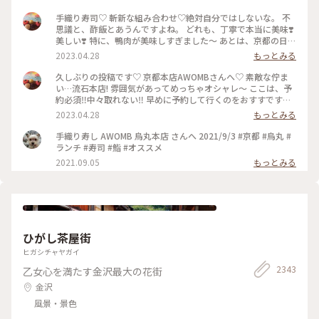
手織り寿司♡ 斬新な組み合わせ♡絶対自分ではしないな。 不
思議と、酢飯とあうんですよね。 どれも、丁寧で本当に美味❣️
美しい❣️ 特に、鴨肉が美味しすぎました〜 あとは、京都の日本
酒🍶♡ 素敵時間でした〜 #わたしのことりっぷ旅 #AWOMB #
2023.04.28
もっとみる
京都 #烏丸本店 #手織り寿司
久しぶりの投稿です♡ 京都本店AWOMBさんへ♡ 素敵な佇ま
い…流石本店! 雰囲気があってめっちゃオシャレ〜 ここは、予
約必須‼︎中々取れない‼︎ 早めに予約して行くのをおすすです♡
GW人すごそうですね… #京都 #AWOMB #烏丸本店 #手織り寿
2023.04.28
もっとみる
司
手織り寿し AWOMB 烏丸本店 さんへ 2021/9/3 #京都 #烏丸 #
ランチ #寿司 #鮨 #オススメ
2021.09.05
もっとみる
ひがし茶屋街
ヒガシチャヤガイ
2343
乙女心を満たす金沢最大の花街
金沢
風景・景色