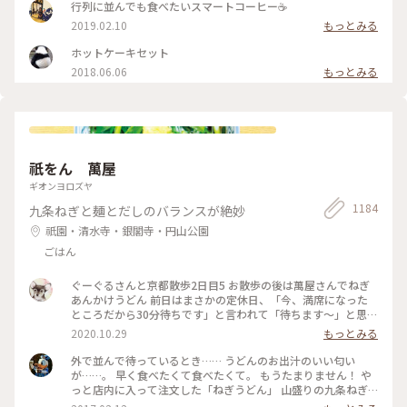
昭和ﾚﾄﾛな雰囲気にぴったり合っていました💓たまごｻﾝﾄﾞもﾎｯﾄ
行列に並んでも食べたいスマートコーヒー☕️
ｹｰｷも美味しくて京都に来たらおすすめな喫茶店です🍴 #スマ
2019.02.10
もっとみる
ート珈琲 #ぷりん #プリン #昔ながら #光る #レトロ #昭和レト
ロ #喫茶店 #お目当て #自家製 #京都 #ぷりんシリーズ
ホットケーキセット
2018.06.06
もっとみる
祇をん 萬屋
ギオンヨロズヤ
1184
九条ねぎと麺とだしのバランスが絶妙
祇園・清水寺・銀閣寺・円山公園
ごはん
ぐーぐるさんと京都散歩2日目5 お散歩の後は萬屋さんでねぎ
あんかけうどん 前日はまさかの定休日、「今、満席になった
ところだから30分待ちです」と言われて「待ちます〜」と思わ
ず♡︎😆 検温もして無事にいただきました❣️ #小さな秋 #京都 #
2020.10.29
もっとみる
食欲の秋
外で並んで待っているとき…… うどんのお出汁のいい匂い
が……。 早く食べたくて食べたくて。 もうたまりません！ や
っと店内に入って注文した「ねぎうどん」 山盛りの九条ねぎ
と、おろし生姜がのってやってきました！ あ～～もう幸せ