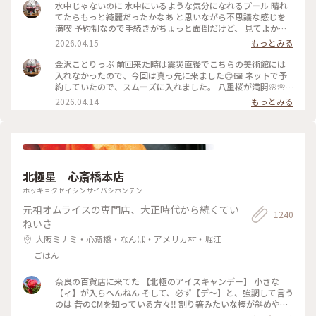
写真は撮れないよね⁉️と、、、 なので上から下の人達を見て楽
水中じゃないのに 水中にいるような気分になれるプール 晴れ
しみました😂 修学旅行かな❓の子供達の同行者の様に…🤣 混ま
てたらもっと綺麗だったかなあ と思いながら不思議な感じを
ないうちにと午前中に来たので そこまで混雑してなくゆっく
満喫 予約制なので手続きがちょっと面倒だけど、 見てよかっ
り出来ました✨✨ #ひみつの絶景 #ことりっぷ金沢 #金沢21世
た #ちいさな列車旅 #金沢#金沢21世紀美術館#プール #現代ア
2026.04.15
もっとみる
紀美術館#スイミングプール #金沢市内バスフリー切符
ート
金沢ことりっぷ 前回来た時は震災直後でこちらの美術館には
入れなかったので、今回は真っ先に来ました😊🖼️ ネットで予
約していたので、スムーズに入れました。 八重桜が満開🌸🌸
🌸🌸🌸 芝生も綺麗でとても気持ちいい。 フリースペースもた
2026.04.14
もっとみる
くさんあるので のんびり楽しめます。 今日は海外からの観光
客が多かったようで、 私も英語で案内されそうになりました
😅 #ちいさな列車旅 #金沢#石川県#金沢21世紀美術館#桜🌸#
現代アート
北極星 心斎橋本店
ホッキョクセイシンサイバシホンテン
元祖オムライスの専門店、大正時代から続くてい
1240
ねいさ
大阪ミナミ・心斎橋・なんば・アメリカ村・堀江
ごはん
奈良の百貨店に来てた 【北極のアイスキャンデー】 小さな
【ィ】が入らへんねん そして、必ず【デ〜】と、強調して言う
のは 昔のCMを知っている方々‼️ 割り箸みたいな棒が斜めやね
ん ※子供の頃は割り箸やと思いこんでた チョコと違うねん❗️ コ