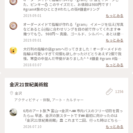
た、ピンキー💍 このサイズだと、お値段は980円です！
#gram#旅のひととき#わたしの街#鎌倉#リング
2019.09.01
もっとみる
オーダーメイドで指輪が作れる「gram」 イメージを伝え(写真
などあると👍)指に合わせリングを目の前で作ってくれます👁
幾つでも👌。 980円〜 真鍮、ゴールド、シルバー、あとは磨
きをかけるかマットな感じにするか💍😊✨✨ 今回は、左からピ
2019.09.01
もっとみる
ンキー、中指、親指と作りました😅 いつもは行列がすごいの
に、この日、整理券なし、30分並び入れました😱😱‼️(平日の
大行列の指輪の店gramへ行ってきました！オーダーメイドの
夕方) 皆さん、カップルもいだけど、グループで来られ旅の思
指輪は可愛いすぎて何個も欲しかったけどとりあえず2個で我
い出に作られたりしている方が多かったです😊 まさか、入れ
慢。寒空の中並んだ甲斐がありました^ ^ #鎌倉 #gram #指輪
ると思わなかったので、待ち時間に情報収集し勢いで作ったリ
#オーダーメイド
2018.03.07
もっとみる
ング。それでも、なんだか愛着がわきますね… 次は、重ね付け
られるのを作ろうかなぁ… #gram#旅のひととき#わたしの街#
鎌倉#リング
金沢21世紀美術館
1256
金沢
アクティビティ・体験, アート・カルチャー
6月のアート旅☂️ 富山→金沢へ🚃 市内バスのフリー切符を買っ
たら🎫 早速、金沢の旅スタートです🚌 最初に向かったのは
「金沢21世紀美術館」🏛️ これまで二回、行った時はどちらも
休館日😱 今回初めて、あのスイミングプールも見ることが 出
2026.07.10
もっとみる
来ました🏊🏊 ただ私は一人(笑)なのでプールに入っても上から