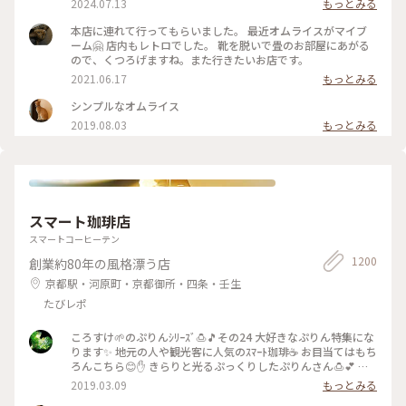
2024.07.13
もっとみる
コアやねん❗️ #大阪市
本店に連れて行ってもらいました。 最近オムライスがマイブ
ーム🤗 店内もレトロでした。 靴を脱いで畳のお部屋にあがる
ので、くつろげますね。また行きたいお店です。
2021.06.17
もっとみる
シンプルなオムライス
2019.08.03
もっとみる
スマート珈琲店
スマートコーヒーテン
1200
創業約80年の風格漂う店
京都駅・河原町・京都御所・四条・壬生
たびレポ
ころすけ🌱のぷりんｼﾘｰｽﾞ🍮🎵その24 大好きなぷりん特集にな
ります✨ 地元の人や観光客に人気のｽﾏｰﾄ珈琲☕️ お目当てはもち
ろんこちら😊✋ きらりと光るぷっくりしたぷりんさん🍮💕 固
めで卵を感じる昔ながらのお味です😊ｶﾗﾒﾙｿｰｽはとても優しく
2019.03.09
もっとみる
苦味がなくて美味しかった～(*´∀｀*)🎶 ｶﾞﾗｽのお皿もお店の