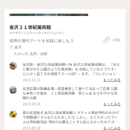
言っていましたが、最終的には大満足でした✌️ 2022.11.23 #秋
いろとりどり #Myことりっぷ #瑠璃光院 #紅葉狩り #紅葉 #京
都
金沢２１世紀美術館
カナザワニジュウイッセイキビジュツカン
1581
世界の現代アートを気軽に楽しもう
金沢
たびレポ, 名所・旧跡
金沢旅✨ 金沢21世紀美術館へ👣 金沢21世紀美術館は、 『まち
に開かれた公園のような美術館』を 目指しているそうです✨
とにかく全てがお洒落でクール🆒°˖✧ まず、『コレクション展
2 文字の可能性』を鑑賞。 現代アート作品における「文字」
2025.11.11
もっとみる
の表現に 焦点を当てて、文字が持つ可能性を 絵画、版画、
書、陶芸、映像など 様々な形式の作品を通して探求していま
北陸応援の旅🏯金澤🍊青空☀️旅して食べて泊まって応援 公園
す。 文字に関して多角的な視点から見た作品の数々、 こうい
も🍁色づき始め ２１世紀美術館 赤とんぼ 🍃さわやかな秋
う見方もあるんだ！と とても興味深かったです✨ また、
晴れの風
『SIDE CORE Living road, Living space / 生きている道、生き
2025.09.30
もっとみる
るための場所』も鑑賞。 これは、アートチームSIDE COREの
展覧会で、 「道」や「移動」をテーマに、 ストリートカルチ
夏の北陸旅👒 金沢21世紀美術館🎨‎ チケット事前予約のおかげ
ャーの視点から 「異なる場所をつなぐ表現」、 「生きるため
で時間通りすんなり入れました😊 しかし、入りたかったプー
の場所」を 美術館の中に創出することを目指しているそう✨
ルは予約締切😱 予約が必要なことすら知らなかったのでガッ
様々な角度から道や移動を見ている作品、 一体感もあってと
カリ💧 そうですよね、人気の美術館ですものね… そして雨の
2025.08.28
もっとみる
っても面白かったです！ 一日中いても楽しめる とっても素敵