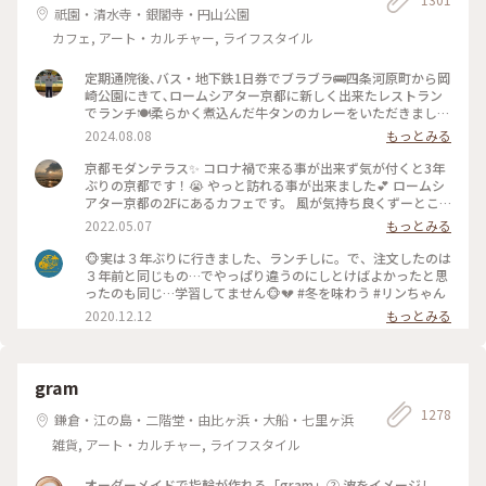
祇園・清水寺・銀閣寺・円山公園
カフェ, アート・カルチャー, ライフスタイル
定期通院後､バス・地下鉄1日券でブラブラ🚌四条河原町から岡
崎公園にきて､ロームシアター京都に新しく出来たレストラン
でランチ🍽️柔らかく煮込んだ牛タンのカレーをいただきました
🍛 #グルメ #ランチ #カレー
2024.08.08
もっとみる
京都モダンテラス✨ コロナ禍で来る事が出来ず気が付くと3年
ぶりの京都です！😭 やっと訪れる事が出来ました💕 ロームシ
アター京都の2Fにあるカフェです。 風が気持ち良くずーとこ
こで時間を過ごしていたいカフェです🥰 スズメが残したケー
2022.05.07
もっとみる
キのくずを食べにテーブルの上にやってきてました😆 #Myこ
とりっぷ #春風さんぽ
🐵実は３年ぶりに行きました、ランチしに。で、注文したのは
３年前と同じもの…でやっぱり違うのにしとけばよかったと思
ったのも同じ…学習してません🐵💔 #冬を味わう #リンちゃん
2020.12.12
もっとみる
gram
1278
鎌倉・江の島・二階堂・由比ヶ浜・大船・七里ヶ浜
雑貨, アート・カルチャー, ライフスタイル
オーダーメイドで指輪が作れる「gram」② 波をイメージし