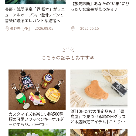
【旅先診断】あなたの“いま”にぴ
長野・浅間温泉「界 松本」がリニ
ったりな旅先が見つかる♪
ューアルオープン。信州ワインと
音楽に浸るエレガントな湯宿へ
長野県
[PR]
2026.08.05
2026.05.15
こちらの記事もおすすめ
8月10日だけの限定品も♪「豊
カスタマイズも楽しい!約500種
島屋」で見つける鳩の日グッズ
類の可愛いワッペンキーホルダ
と本店限定アイテム | ことりっ
ーがずらり。小平市
ぷ
「Kimamaya T&K」 | ことりっ
ぷ