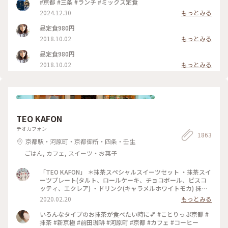
#京都 #三条 #ランチ #ミックス定食
2024.12.30
もっとみる
昼定食980円
2018.10.02
もっとみる
昼定食980円
2018.10.02
もっとみる
TEO KAFON
テオカフォン
1863
京都駅・河原町・京都御所・四条・壬生
ごはん, カフェ, スイーツ・お菓子
「TEO KAFON」 ＊抹茶スペシャルスイーツセット ・抹茶スイ
ーツプレート(タルト、ロールケーキ、チョコボール、ビスコ
ッティ、エクレア) ・ドリンク(キャラメルホワイトモカ) 抹茶
三昧出来て大満足したそうです。 フォークを2本用意して頂い
2020.02.20
もっとみる
たのですが、娘一人で完食でした。 #TEO KAFON#抹茶三昧#
プチことりっぷ京都#冬のおでかけ
いろんなタイプのお抹茶が食べたい時に💕 #ことりっぷ京都 #
抹茶 #新京極 #前田珈琲 #河原町 #京都 #カフェ #コーヒー