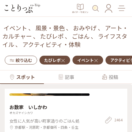
ガイド・マガジン
イベント
、
風景・景色
、
おみやげ
、
アート・
カルチャー
、
たびレポ
、
ごはん
、
ライフスタ
イル
、
アクティビティ・体験
絞り込む
たびレポ
イベント
アクティビ
スポット
記事
投稿
お数家 いしかわ
オカズヤイシカワ
2464
女性に人気が高い町家造りのごはん処
京都駅・河原町・京都御所・四条・壬生