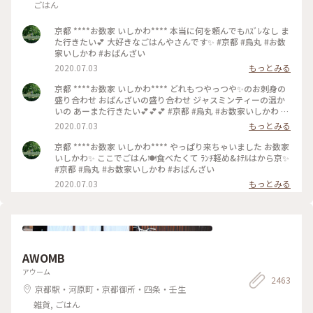
ごはん
京都 ****お数家 いしかわ**** 本当に何を頼んでもﾊｽﾞﾚなし ま
た行きたい💕 大好きなごはんやさんです✨ #京都 #烏丸 #お数
家いしかわ #おばんざい
2020.07.03
もっとみる
京都 ****お数家 いしかわ**** どれもつやっつや✨のお刺身の
盛り合わせ おばんざいの盛り合わせ ジャスミンティーの温か
いの あーまた行きたい💕💕💕 #京都 #烏丸 #お数家いしかわ #
おばんざい #お刺身 #刺盛り #おばんざい盛り合わせ
2020.07.03
もっとみる
京都 ****お数家 いしかわ**** やっぱり来ちゃいました お数家
いしかわ✨ ここでごはん🍽️食べたくて ﾗﾝﾁ軽め&ﾎﾃﾙはから京✨
#京都 #烏丸 #お数家いしかわ #おばんざい
2020.07.03
もっとみる
AWOMB
アウーム
2463
京都駅・河原町・京都御所・四条・壬生
雑貨, ごはん