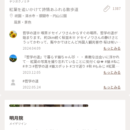
テツガクノミチ
1387
紅葉を追いかけて詩情あふれる散歩道
祇園・清水寺・銀閣寺・円山公園
風景・景色
哲学の道🌸 喫茶ドセイノワさんからすぐの場所、哲学の道が
始まります。 約2km続く桜並木🌸 ドセイノワさんの静けさと
うってかわって、賑やかでほとんど外国人観光客😳 桜は咲い
ているのに異国を旅行しているような気分になります☺️ 途中
2024.04.09
もっとみる
で霊鑑寺に寄りながら、気持ちのいいお散歩になりました🌸 #
哲学の道 #桜 #お花見 #京都 #春色さがし #電車旅
『哲学の道』で暮らす猫ちゃん😻 ・ ・ 素敵な出会いに浮かれ
て… 紅葉の写真を撮り忘れていることに気付く😂🍁 #猫 #ねこ
#ネコ #哲学の道 #猫スポット #コマ送り #秋 #もみじ #紅葉 #
京都紅葉 #京都散策 #京都 #左京区 #岡崎エリア #kyoto #こと
2023.12.05
もっとみる
りっぷ京都 #私のことりっぷ旅 #カフー
#哲学の道
2022.05.24
もっとみる
明月院
メイゲツイン