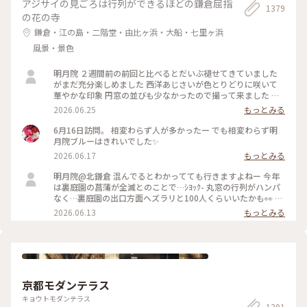
アジサイの見ごろは行列ができるほどの鎌倉屈指
1379
の花の寺
鎌倉・江の島・二階堂・由比ヶ浜・大船・七里ヶ浜
風景・景色
明月院 ２週間前の前回と比べるとだいぶ褪せてきていました
がまだ充分楽しめました 西洋あじさいが色とりどりに咲いて
華やかな印象 円窓の並びも少なかったので撮って来ました 裏
庭園の菖蒲の復活を願います
2026.06.25
もっとみる
6月16日訪問。 相変わらず人が多かったー でも相変わらず明
月院ブルーはきれいでした✨
2026.06.17
もっとみる
明月院@北鎌倉 混んでるとわかってても行きますよねー 今年
は裏庭園の菖蒲が全滅とのことで…ｼﾖｯｸ- 丸窓の行列がハンパ
なく…裏庭園の出口方面へズラリと100人くらいいたかも👀 装
飾のあじさいがとても素敵だったのでそりゃー撮りたくなりま
2026.06.13
もっとみる
すよねー(ﾜｶﾙｰ) 写真もなかなか撮りづらいほどの人混み 急な方
向転換や振り返りは注意⚠️です バッグとか当たりますし当て
られます すれ違いも譲り合いでマナーは守られてますがとっ
ても疲れます… 夕方の空いてる時間を狙うのがいいのかもです
京都モダンテラス
キョウトモダンテラス
1301