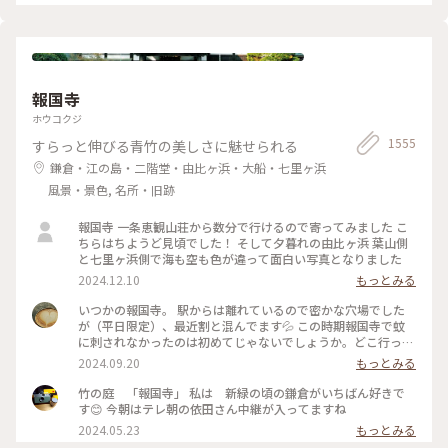
ため、屋外でプールを上から覗くのも中止になっていました💧
な美術館でした💕 ✳︎ 『コレクション展2 文字の可能性』
この時の展覧会はテーマが重く、見るのが辛くて途中でギブア
2025年9月27日(土) - 2026年1月18日(日） ✳︎ 『SIDE CORE
ップしてしまいました… 館内をぐるっと回っていると雨が止
Living road, Living space / 生きている道、生きるための場
み、上から覗くプールが見られるようになり急いで見学！ も
所』 2025年10月18日(土) - 2026年3月15日(日) #金沢21世紀
のの数分でまた雨が降り始めて見学中止になり、少しの間でし
美術館 #コレクション展2文字の可能性
たが見られて良かったです😊 館内外にアート作品に溢れ、か
#SIDECORELivingroadLivingspace/生きている道生きるため
報国寺
わいいラビットチェアや、憧れのアルネ・ヤコブセンデザイン
の場所 #ことりっぷと一緒 #金沢 #金沢旅
のアントチェアやスワンチェアに座れたのも満足✨ 女子トイレ
ホウコクジ
の中にもアートがありました🎨 #夏の北陸旅 #北陸旅 #金沢21
1555
すらっと伸びる青竹の美しさに魅せられる
世紀美術館 #美術館 #金沢 #石川 #アートな景色
鎌倉・江の島・二階堂・由比ヶ浜・大船・七里ヶ浜
風景・景色, 名所・旧跡
報国寺 一条恵観山荘から数分で行けるので寄ってみました こ
ちらはちようど見頃でした！ そして夕暮れの由比ヶ浜 葉山側
と七里ヶ浜側で海も空も色が違って面白い写真となりました
2024.12.10
もっとみる
いつかの報国寺。 駅からは離れているので密かな穴場でした
が（平日限定）、最近割と混んでます💦 この時期報国寺で蚊
に刺されなかったのは初めてじゃないでしょうか。どこ行っ
た〜🦟 #ことりっぷ旅2024 #鎌倉
2024.09.20
もっとみる
竹の庭 「報国寺」 私は 新緑の頃の鎌倉がいちばん好きで
す😊 今朝はテレ朝の依田さん中継が入ってますね
2024.05.23
もっとみる