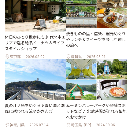
焼きものの里・信楽、窯元めぐり
休日のひとり散歩にも♪ 代々木エ
やランチ＆スイーツを楽しむ癒し
リアで巡る絶品ドーナツ＆ライフ
の旅へ
スタイルショップ
東京都
2026.08.02
滋賀県
2026.05.01
夏の江ノ島をめぐる♪青い海と潮
ムーミンバレーパークや発酵スポ
風に誘われる涼やかさんぽ
ットなど♪ 北欧時間が流れる飯能
へおでかけ
神奈川県
2026.07.14
埼玉県
[PR]
2024.09.06