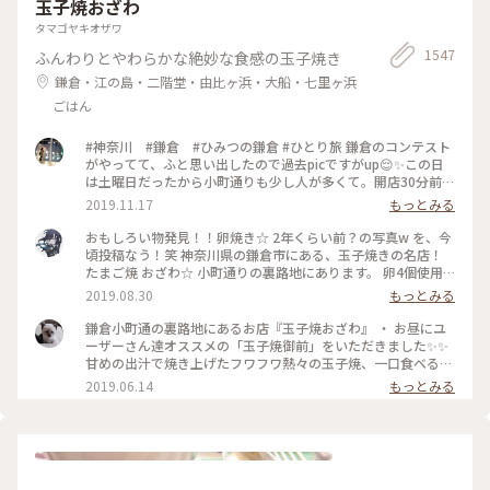
玉子焼おざわ
タマゴヤキオザワ
1547
ふんわりとやわらかな絶妙な食感の玉子焼き
鎌倉・江の島・二階堂・由比ヶ浜・大船・七里ヶ浜
ごはん
#神奈川 #鎌倉 #ひみつの鎌倉 #ひとり旅 鎌倉のコンテスト
がやってて、ふと思い出したので過去picですがup😌✨この日
は土曜日だったから小町通りも少し人が多くて。開店30分前に
並び始めて、既に前に10人ほどいましたよ〜。運良く1巡目で
2019.11.17
もっとみる
入れたので、玉子焼きを注文😎なんともいえない甘さと出汁の
お味と、、、とりあえず美味😂笑！また機会があれば行きたい
おもしろい物発見！！卵焼き☆ 2年くらい前？の写真w を、今
なあ。
頃投稿なう！笑 神奈川県の鎌倉市にある、玉子焼きの名店！
たまご焼 おざわ☆ 小町通りの裏路地にあります。 卵4個使用
で、砂糖醤油の風味の後に、出汁の風味と旨みが来る感じでし
2019.08.30
もっとみる
た！ 口当たりは柔らでした！ 記憶でわ… 開店の11時半前に行
ったのに、長者の列で30分以上待った記憶が… 懐かし～ ま
鎌倉小町通の裏路地にあるお店『玉子焼おざわ』 ・ お昼にユ
た、食べに行きたいな～ #神奈川 #鎌倉 #玉子焼き #おざわ #御
ーザーさん達オススメの「玉子焼御前」をいただきました✨✨
膳 #名店 #小町通り #裏 #過去
甘めの出汁で焼き上げたフワフワ熱々の玉子焼、一口食べると
旨味がジュワーッと広がります😆 この味は絶対家で再現でき
2019.06.14
もっとみる
ない美味しさです🌟 ・ ちなみに、ご飯の上の昆布もいいお
味。 玉子焼の箸休め的な役目を果たしていますよ😊 鎌倉に行
かれた時はぜひご賞味あれ！ #玉子焼おざわ #玉子焼御前 #鎌
倉 #小町通り