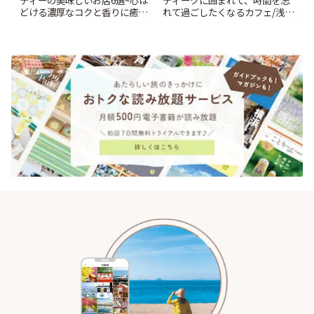
どける濃厚なコクと香りに癒や
れて過ごしたくなるカフェ/浅草
されるティータイム~ | ことりっ
「annorum cafe」 | ことりっぷ
ぷ