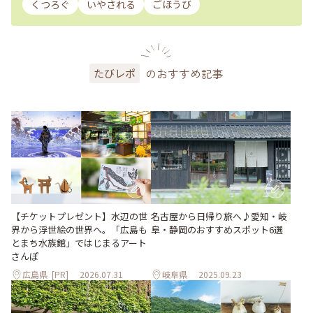
くつろぐ
いやされる
ごほうび
のおすすめ記事
たびレポ
【チケットプレゼント】水辺の世
名古屋から日帰り旅へ♪愛知・岐
界から浮世絵の世界へ。「広島も
阜・静岡のおすすめスポット6選
とまち水族館」ではじまるアート
さんぽ
広島県
[PR]
2026.07.31
岐阜県
2025.09.23