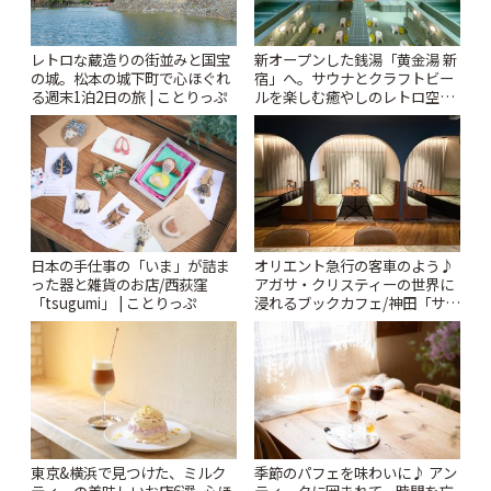
レトロな蔵造りの街並みと国宝
新オープンした銭湯「黄金湯 新
の城。松本の城下町で心ほぐれ
宿」へ。サウナとクラフトビー
る週末1泊2日の旅 | ことりっぷ
ルを楽しむ癒やしのレトロ空間
| ことりっぷ
日本の手仕事の「いま」が詰ま
オリエント急行の客車のよう♪
った器と雑貨のお店/西荻窪
アガサ・クリスティーの世界に
「tsugumi」 | ことりっぷ
浸れるブックカフェ/神田「サロ
ンクリスティ」 | ことりっぷ
東京&横浜で見つけた、ミルク
季節のパフェを味わいに♪ アン
ティーの美味しいお店6選~心ほ
ティークに囲まれて、時間を忘