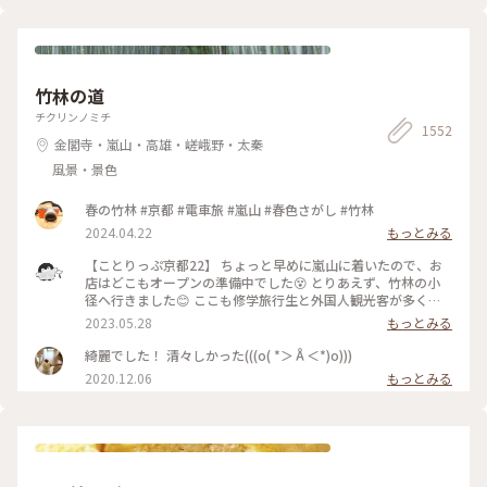
竹林の道
チクリンノミチ
1552
金閣寺・嵐山・高雄・嵯峨野・太秦
風景・景色
春の竹林 #京都 #電車旅 #嵐山 #春色さがし #竹林
2024.04.22
もっとみる
【ことりっぷ京都22】 ちょっと早めに嵐山に着いたので、お
店はどこもオープンの準備中でした😵 とりあえず、竹林の小
径へ行きました😊 ここも修学旅行生と外国人観光客が多く、
特に中国系の方の声が竹林の中に響いていました🤫 竹林の小
2023.05.28
もっとみる
径には人力車専用の道が整備されており、外国人観光客を乗せ
た人力車に出会いました😄 #私のことりっぷ旅 #京都 #竹林の
綺麗でした！ 清々しかった(((o( *＞Å＜*)o)))
小径 #人力車 令和５年５月21日撮影
2020.12.06
もっとみる