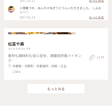
2017.02.12
もっとみる
～！ 出汁の匂いを嗅ぎながら、ねぎと生姜、ねぎとうどん、
出汁の順で、あっという間に平らげてしまいました。 食べ終
小雪舞う中、あんかけねぎうどうんいただきました。 しみる
わったときに友人と目を合わせて笑顔でほっこり！ 身も心も
ぅ〜♡
充電満タン！ #和む #京都さんぽ#ことりっぷ京都
2017.01.14
もっとみる
松富や壽
マツトミヤコトブキ
食材も調味料も安心安全、満腹自然食バイキン
1179
グ
京都駅・河原町・京都御所・四条・壬生
ごはん
もっとみる