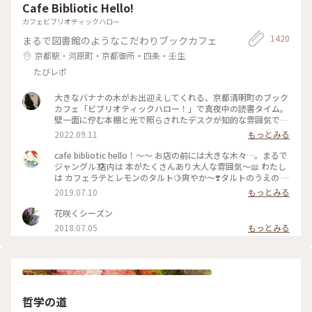
Cafe Bibliotic Hello!
カフェビブリオティックハロー
1420
まるで図書館のようなこだわりブックカフェ
京都駅・河原町・京都御所・四条・壬生
たびレポ
大きなバナナの木がお出迎えしてくれる、京都清明町のブック
カフェ「ビブリオティックハロー！」で真夜中の読書タイム。
壁一面に佇む本棚と光で照らされたデスクが知的な雰囲気で、
これぞ大人カフェでした。2階に貫けている本棚を見に行く
2022.09.11
もっとみる
と、ちょっとスケスケの渡り廊下でスリリング。スイーツもド
リンクも美味しくて、夜遅くまでやっているのも嬉しくて。。
cafe bibliotic hello！〜〜 お店の前には大きな木々…。まるで
これは出張の度に立ち寄りそうです。築150年以上の町屋をリ
ジャングル⁇ 店内は 本がたくさんあり大人な雰囲気〜📖 わたし
ノベしたというところも見応えあり。観光というよりも、ロー
は カフェラテとレモンのタルト🍋爽やか〜❣️タルトのうえの レ
カルに寄り添っているようで温かい空気も感じました。 #私の
モンのドライフルーツがめちゃくちゃ美味しい❣️ カフェの横で
2019.07.10
もっとみる
ことりっぷ2022 #Myことりっぷ #京都カフェ #ブックカフ
は パンも販売してます。こちらも魅力的でしたが またの機会
ェ #読書 #ガトーショコラ #コーヒー
に〜 #京都#カフェ#レモンタルト
花咲くシーズン
2018.07.05
もっとみる
哲学の道