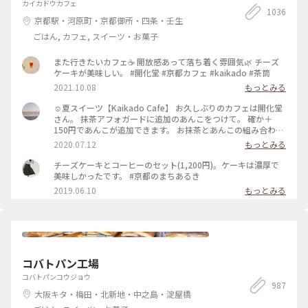
にも早いうちに投稿しなくちゃと思っていたお店です。
カイカドウカフェ
1036
京都駅・河原町・京都御所・四条・壬生
ごはん, カフェ, スイーツ・お菓子
また行きたいカフェ☕️ 開放感あって落ち着く雰囲気🌿 チーズ
ケーキが美味しい。 #開化堂 #京都カフェ #kaikado #茶筒
2021.10.08
もっとみる
☺︎夏スイーツ【Kaikado Cafe】 お久しぶりのカフェは開化堂
さん。 抹茶アフォガードに追加のあんこをつけて。 確か＋
150円であんこが追加できます。 お抹茶とあんこの組み合わせ
は大好きなので迷わず追加…♪ちなみにあんこは、大好きな中
2020.07.12
もっとみる
村製餡所さんのもの。きっと最中の皮も。以前 #中村製餡所 さ
んご紹介していますので良かったら☺︎ そして暑いので、水出
チーズケーキとコーヒーのセット(1,200円)。ケーキは濃厚で
し茶をチョイス。 振って自分の好きな濃さにして頂きます。
美味しかったです。 #京都のまちあるき
お茶はおかわりも頂けるんですよ◎ ☺︎ 現在は、満席だとテイ
2019.06.10
もっとみる
クアウトのみになるそうです。席の予約はできませんが、電話
で現在の空き状況を尋ねることができるので、ぜひ事前にお電
話を☺︎ #涼しげスイーツ #日本の夏景色 #kaikadocafe #開化
堂カフェ #開化堂 #カフェ #京都 1人暮らしから夫婦2人暮らし
になり、ばたばたと毎日を過ごしています。なかなか投稿が追
いつかないのと、みなさんの投稿を見に行けないです。ゆっく
コバトパン工場
りペースになりますが、これからもよろしくお願いします☺︎
コバトパンコウジョウ
987
大阪キタ・梅田・北新地・中之島・淀屋橋