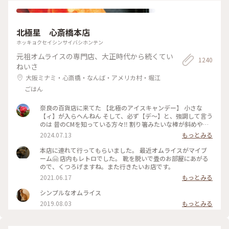
北極星 心斎橋本店
ホッキョクセイシンサイバシホンテン
元祖オムライスの専門店、大正時代から続くてい
1240
ねいさ
大阪ミナミ・心斎橋・なんば・アメリカ村・堀江
ごはん
奈良の百貨店に来てた 【北極のアイスキャンデー】 小さな
【ィ】が入らへんねん そして、必ず【デ〜】と、強調して言う
のは 昔のCMを知っている方々‼️ 割り箸みたいな棒が斜めやね
ん ※子供の頃は割り箸やと思いこんでた チョコと違うねん❗️ コ
2024.07.13
もっとみる
コアやねん❗️ #大阪市
本店に連れて行ってもらいました。 最近オムライスがマイブ
ーム🤗 店内もレトロでした。 靴を脱いで畳のお部屋にあがる
ので、くつろげますね。また行きたいお店です。
2021.06.17
もっとみる
シンプルなオムライス
2019.08.03
もっとみる