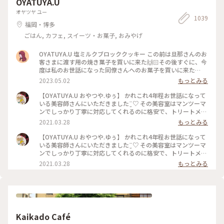
OYATUYA.U
オヤツヤ ユー
1039
福岡・博多
ごはん, カフェ, スイーツ・お菓子, おみやげ
OYATUYA.U 塩ミルクブロッククッキー この前は旦那さんのお
客さまに渡す用の焼き菓子を買いに来た🙌🏻その後すぐに、今
度は私のお世話になった同僚さんへのお菓子を買いに来た🙌🏻
🙌🏻 大切な人に何かかわいいお菓子渡したいな〜と思ったら
2023.05.02
もっとみる
ユーさんのお菓子が我が家では選ばれる☺️ #福岡#桜坂#ガトー
ショコラ#洋菓子#福岡土産#お土産
【OYATUYA.U おやつや.ゆぅ】 かれこれ4年程お世話になって
いる美容師さんにいただきました¨̮♡︎ その美容室はマンツーマ
ンでしっかり丁寧に対応してくれるのに格安で、トリートメン
トとか押し付けたりしない、とても居心地のいいお店です。 そ
2021.03.28
もっとみる
んな素敵な美容師なので、私がおいしいと思うおやつを何度か
差し入れをしていました。 そのお礼と言うことで準備してく
【OYATUYA.U おやつや.ゆぅ】 かれこれ4年程お世話になって
れていました。 このガトーショコラは濃厚でねっとりした食
いる美容師さんにいただきました¨̮♡︎ その美容室はマンツーマ
感、ひとくち食べただけで目と鼻の穴が大きくなってしまうぐ
ンでしっかり丁寧に対応してくれるのに格安で、トリートメン
らいおいしくて大満足なのですが、もちろんひとくちでは終わ
トとか押し付けたりしない、とても居心地のいいお店です。 そ
2021.03.28
もっとみる
りません( ˙༥˙ )✨ こんなおいしいものをいただけて 私は幸せで
んな素敵な美容師なので、私がおいしいと思うおやつを何度か
す( ¯ ¨̯ ¯̥̥ ) 開店前から行列が出来るのも頷けます。 ことりっぷ
差し入れをしていました。 そのお礼と言うことで準備してく
にも早いうちに投稿しなくちゃと思っていたお店です。
れていました。 このガトーショコラは濃厚でねっとりした食
感、ひとくち食べただけで目と鼻の穴が大きくなってしまうぐ
らいおいしくて大満足なのですが、もちろんひとくちでは終わ
りません( ˙༥˙ )✨ こんなおいしいものをいただけて 私は幸せで
Kaikado Café
す( ¯ ¨̯ ¯̥̥ ) 開店前から行列が出来るのも頷けます。 ことりっぷ