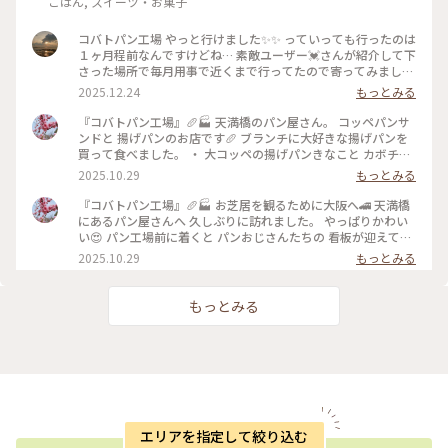
ごはん, スイーツ・お菓子
コバトパン工場 やっと行けました✨✨ っていっても行ったのは
１ヶ月程前なんですけどね… 素敵ユーザー💓さんが紹介して下
さった場所で毎月用事で近くまで行ってたので寄ってみました
☺️ 食べたのは揚げたてきなこパンとプルコギサンド🌭 コッペ
2025.12.24
もっとみる
パンはふわっふわであっという間に食べ終わった💦 毎月寄っ
ちゃおうかな？🤣
『コバトパン工場』🥖🏭 天満橋のパン屋さん。 コッペパンサ
ンドと 揚げパンのお店です🥖 ブランチに大好きな揚げパンを
買って食べました。 ・ 大コッペの揚げパンきなこと カボチャ
のモンブランサンド🎃 モジャモジャ顔とオレオのお口が おと
2025.10.29
もっとみる
ぼけです😜 外の小窓からコーヒーと 揚げたてのパンをもらっ
て すぐにお店の前の小さなテーブルで いただきました😋 アツ
『コバトパン工場』🥖🏭 お芝居を観るために大阪へ🚄 天満橋
アツのふわふわの揚げパンが 最高です💕 ・ ・ #ことりっぷと
にあるパン屋さんへ 久しぶりに訪れました。 やっぱりかわい
一緒 #ことりっぷ #秋の装い #コバトパン工場 #コバトパン #コ
い😍 パン工場前に着くと パンおじさんたちの 看板が迎えてく
ッペパン #コバトパンサンド #揚げパン #パン #大阪のパン屋
れます💕 物語の世界に入り込んだような かわいらしいパン屋
2025.10.29
もっとみる
さん #パン屋さん #パン屋 #ベーカリー #ベーカリーカフェ #天
さん🥖 小さな店舗にはたくさんの コッペパンが並びます。 パ
満橋カフェ #天満橋スイーツ #大阪カフェ #旅のごはん #天満
ン工場のクッキー缶もあります。 秋晴れのいいお天気に モー
橋 #大阪 #ことりっぷ大阪 #ひとり旅
ニングがてらのパンを いただきました😊 ・ ・ #ことりっぷと
もっとみる
一緒 #ことりっぷ #秋の装い #コバトパン工場 #コバトパン #コ
ッペパン #パン屋さん #パン屋 #ベーカリー #揚げパン #パン #
大阪のパン屋さん #ベーカリーカフェ #天満橋カフェ #大阪カ
フェ #旅のごはん #天満橋 #大阪 #ことりっぷ大阪 #ひとり旅
エリアを指定して絞り込む