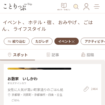
ガイド・マガジン
イベント
、
ホテル・宿
、
おみやげ
、
ごは
ん
、
ライフスタイル
絞り込む
たびレポ
イベント
アクティビテ
スポット
記事
投稿
お数家 いしかわ
オカズヤイシカワ
2464
女性に人気が高い町家造りのごはん処
京都駅・河原町・京都御所・四条・壬生
ごはん