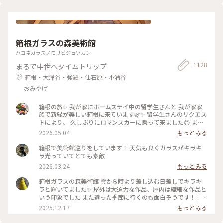
す。 またいらしてくださいね‼️ ウサコッコさん、merryさん❣️
なくカウンター席だったのは残念でしたが、前回は無かった
#わたしの街#クラシカル#秋深き#ことりっぷ福岡
｢刺身定食」を仲良くオーダー。 その日に捕れた新鮮なお刺身
8種の盛り合わせを、まずはそのまま薬味やタレで楽しみ。。
あとは特製のアゴ出汁を掛けて海鮮茶漬けにしていただきまし
た😊 お魚が新鮮なのでどうやって食べても美味しい🎵一緒に
箱根ガラスの森美術館
出してくれるごぼう茶もgooです。 2日間ずっとドライバー、
ガイドをしてくださったnaonaoaromaさん。 久留米から博多
ハコネガラスノモリビジュツカン
まで、一緒に夕飯を食べる為に来てくれました。 感謝、感謝
1128
まるで中世へタイムトリップ
の楽しかった2日間もあっという間に過ぎ このあとは涙のお別
れが待っていました😢 また必ずお会いしましょう✨ (11月3日
箱根・大涌谷・強羅・仙石原・小涌谷
撮影) #感動の旅 #お気に入りのお店 #2日間ありがとう
おみやげ
箱根の旅✨ 我が家にホームステイ中の留学生さんと 我が家家
族で新緑が美しい箱根に来ています🌿✨ 留学生さんのリクエス
トにより、 久しぶりにロマンスカーに乗って来ました😊 まず
は、箱根ガラスの森美術館へ°˖✧ 1番感動したのが、庭園でひ
2026.05.04
もっとみる
ときわ輝いていた 「クリスタル・ガラスの藤の花」💙💜🤍 藤
の花は春から初夏にかけて 箱根の山間に美しく咲くそうで、
箱根で美術館巡りをしています！ 天気も良くガラスがキラキ
またイタリア•フィレンツェにも 名所があるそうです✨ その藤
ラ光っていてとても素敵
の花をクリスタル・ガラスで表現... 爽やかな初夏の風と木漏れ
2026.03.24
もっとみる
日に輝く様子は 夢のように美しかったです𖧷 ⁺. 【展示期間】
2026年3月14日から6月25日まで。 #箱根ガラスの森美術館 #
箱根ガラスの森美術館 雲から時より差し込む日差しでキラキ
箱根 #ちいさな列車旅 #クリスタル・ガラスの藤の花 #藤の花
ラと輝いてました✨ 屋外は大迫力な作品、屋内は繊細な作品と
#藤 #久しぶりにロマンスカー
いう印象でした また違った季節に行くのも面白そうです！ . #
ことりっぷ #ことりっぷ箱根
2025.12.17
もっとみる