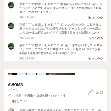
京都 ****お数家 いしかわ**** 本当に何を頼んでもﾊｽﾞﾚなし ま
た行きたい💕 大好きなごはんやさんです✨ #京都 #烏丸 #お数
家いしかわ #おばんざい
2020.07.03
もっとみる
京都 ****お数家 いしかわ**** どれもつやっつや✨のお刺身の
盛り合わせ おばんざいの盛り合わせ ジャスミンティーの温か
いの あーまた行きたい💕💕💕 #京都 #烏丸 #お数家いしかわ #
おばんざい #お刺身 #刺盛り #おばんざい盛り合わせ
2020.07.03
もっとみる
京都 ****お数家 いしかわ**** やっぱり来ちゃいました お数家
いしかわ✨ ここでごはん🍽️食べたくて ﾗﾝﾁ軽め&ﾎﾃﾙはから京✨
#京都 #烏丸 #お数家いしかわ #おばんざい
2020.07.03
もっとみる
AWOMB
アウーム
2463
京都駅・河原町・京都御所・四条・壬生
雑貨, ごはん
手織り寿司♡ 斬新な組み合わせ♡絶対自分ではしないな。 不