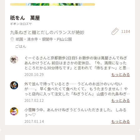
祇をん 萬屋
ギオンヨロズヤ
1184
九条ねぎと麺とだしのバランスが絶妙
祇園・清水寺・銀閣寺・円山公園
ごはん
ぐーぐるさんと京都散歩2日目5 お散歩の後は萬屋さんでねぎ
あんかけうどん 前日はまさかの定休日、「今、満席になった
ところだから30分待ちです」と言われて「待ちます〜」と思わ
ず♡︎😆 検温もして無事にいただきました❣️ #小さな秋 #京都 #
2020.10.29
もっとみる
食欲の秋
外で並んで待っているとき…… うどんのお出汁のいい匂い
が……。 早く食べたくて食べたくて。 もうたまりません！ や
っと店内に入って注文した「ねぎうどん」 山盛りの九条ねぎ
と、おろし生姜がのってやってきました！ あ～～もう幸せ
2017.02.12
もっとみる
～！ 出汁の匂いを嗅ぎながら、ねぎと生姜、ねぎとうどん、
出汁の順で、あっという間に平らげてしまいました。 食べ終
小雪舞う中、あんかけねぎうどうんいただきました。 しみる
わったときに友人と目を合わせて笑顔でほっこり！ 身も心も
ぅ〜♡
充電満タン！ #和む #京都さんぽ#ことりっぷ京都
2017.01.14
もっとみる