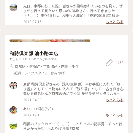
先日、京都に行った際、皆さんが投稿されているのを見て、ぜ
ひぜひ行って見たいと思いAWOMBさんに行ってきました
（╹◡╹）盛り付けも、お味も大満足！ #夏旅2019 #京都 #五
条 #AWOMB
2019.07.16
もっとみる
和詩倶楽部 油小路本店
わしくらぶあぶらのこうじほんてん
1159
京都駅・河原町・京都御所・四条・壬生
雑貨, ライフスタイル, おみやげ
京都 和詩倶楽部さんの【彩り文様香】 ✉お手紙に入れて「移
り香」として✨ 👛財布に入れて「残り福」として✨ 古き良き心
遣いを組み込んだ京都の逸品です😊 ❤️💛💚💙💜カラフルな可
愛い「京もの」 持ってるだけで幸せな気持ちになりますよ〜(*
2021.04.30
もっとみる
´ᵕ`*) ❁❀✿✾🤍香りは 白檀🤍❁❀✿✾ 伝統文様の説明は写真5
枚目を見てくださいね✨ * 白檀はふくよかで優美さを兼ね備え
あれこれ悩む(^｡^)
高貴な心打つ香りがします(*´˘`*)♡♡♡ 大好きな香りです(｡･
2017.12.13
もっとみる
ω･｡)❁。🌼.*･ﾟ .ﾟ･*. * 古代より人の心を捉え 和らげてきた香
り。 お寺にいるような落ち着いた気持ちになります😌 * 今日
和紙のブックカバー（＾_＾） ことりっぷの記事見てずっと行
で4月も最終日。 過ぎ行く春を名残惜しみ 桜のお香をたきまし
きたかった♡ #おみやげ図鑑 #京都
た･:*:･(*´ｴ｀*)･:*:･ 🌸桜だけど 白檀の香りです😆 🐱にゃんこ