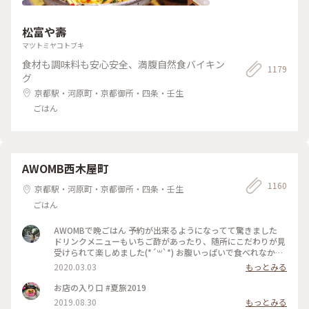
松富や壽
マツトミヤコトブキ
食材も調味料も安心安全、満腹自然食バイキン
1179
グ
京都駅・河原町・京都御所・四条・壬生
ごはん
AWOMB西木屋町
1160
京都駅・河原町・京都御所・四条・壬生
ごはん
AWOMBで晩ごはん 予約が出来るようになってて驚きました
ドリンクメニューもいちご酢があったり、随所にこだわりが見
受けられて楽しめました(*´꒳`*) お腹いっぱいで食べれなかっ
たデザートは次のお楽しみですー♡ #春の訪れ #女子旅 #いち
2020.03.03
もっとみる
ご #手織り寿司
お店の入り口 #夏旅2019
2019.08.30
もっとみる