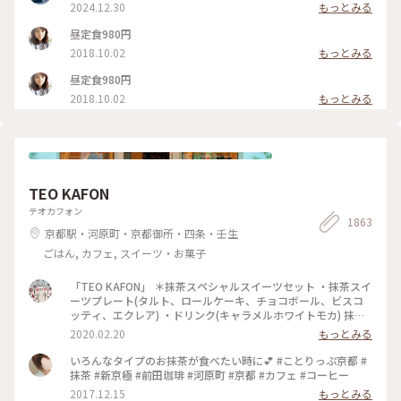
2024.12.30
もっとみる
昼定食980円
2018.10.02
もっとみる
昼定食980円
2018.10.02
もっとみる
TEO KAFON
テオカフォン
1863
京都駅・河原町・京都御所・四条・壬生
ごはん, カフェ, スイーツ・お菓子
「TEO KAFON」 ＊抹茶スペシャルスイーツセット ・抹茶スイ
ーツプレート(タルト、ロールケーキ、チョコボール、ビスコ
ッティ、エクレア) ・ドリンク(キャラメルホワイトモカ) 抹茶
三昧出来て大満足したそうです。 フォークを2本用意して頂い
2020.02.20
もっとみる
たのですが、娘一人で完食でした。 #TEO KAFON#抹茶三昧#
プチことりっぷ京都#冬のおでかけ
いろんなタイプのお抹茶が食べたい時に💕 #ことりっぷ京都 #
抹茶 #新京極 #前田珈琲 #河原町 #京都 #カフェ #コーヒー
2017.12.15
もっとみる