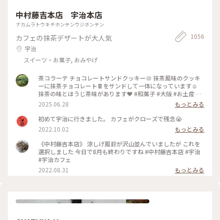
中村藤吉本店 宇治本店
ナカムラトウキチホンテンウジホンテン
1056
カフェの抹茶デザートが大人気
宇治
スイーツ・お菓子, おみやげ
茶コラーテ チョコレートサンドクッキー🍪 抹茶風味のクッキ
ーに抹茶チョコレート🍫をサンドして一体になっています☺️
抹茶の味とほうじ茶味があります❤️ #和菓子 #大阪 #お土産 #
京都 #抹茶 #アートな景色 抹茶の生茶ゼリイを本当は買うつも
2025.06.28
もっとみる
りだったのですが... 持って歩く🚶のはちょっと… と思って、後
からお店に寄ったら売り切れ！Σ(×_×;)!残念、あの時買って
初めて宇治に行きました。 カフェがクローズで残念😭
置けば… 仕方ないので、これにしました。🩷 美味しいクッキ
2022.10.02
もっとみる
ー🍪で良かったです☺️ 大阪のKITTEと阪急百貨店で手に入り
ます❤️ スポットは宇治の本店にしました。
《中村藤吉本店》 涼しげ風鈴が沢山並んでいましたが これを
選択しました 今日で8月も終わりですね #中村藤吉本店 #宇治
#宇治カフェ
2022.08.31
もっとみる