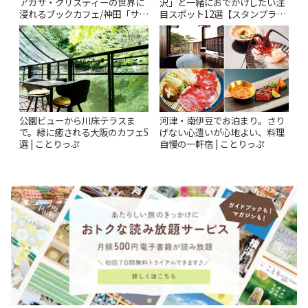
アガサ・クリスティーの世界に
沢」と一緒におでかけしたい注
浸れるブックカフェ/神田「サロ
目スポット12選【スタンプラリ
ンクリスティ」 | ことりっぷ
ー開催中】 | ことりっぷ
公園ビューから川床テラスま
河津・南伊豆でお泊まり。さり
で。緑に癒される大阪のカフェ5
げない心遣いが心地よい、料理
選 | ことりっぷ
自慢の一軒宿 | ことりっぷ