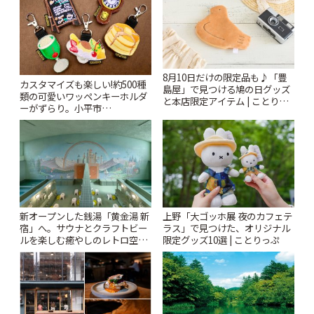
8月10日だけの限定品も♪「豊
カスタマイズも楽しい!約500種
島屋」で見つける鳩の日グッズ
類の可愛いワッペンキーホルダ
と本店限定アイテム | ことりっ
ーがずらり。小平市
ぷ
「Kimamaya T&K」 | ことりっ
ぷ
新オープンした銭湯「黄金湯 新
上野「大ゴッホ展 夜のカフェテ
宿」へ。サウナとクラフトビー
ラス」で見つけた、オリジナル
ルを楽しむ癒やしのレトロ空間
限定グッズ10選 | ことりっぷ
| ことりっぷ