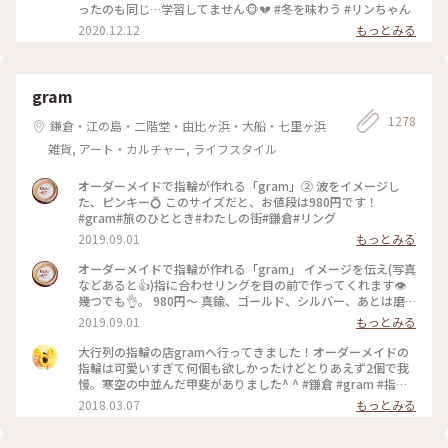
ったのも同じ…学習してません🐵💔 #冬を味わう #リンちゃん
2020.12.12
もっとみる
gram
1278
鎌倉・江の島・二階堂・由比ヶ浜・大船・七里ヶ浜
雑貨, アート・カルチャー, ライフスタイル
オーダーメイドで指輪が作れる「gram」② 波をイメージし
た、ピンキー💍 このサイズだと、お値段は980円です！
#gram#旅のひととき#わたしの街#鎌倉#リング
2019.09.01
もっとみる
オーダーメイドで指輪が作れる「gram」 イメージを伝え(写真
などあると👍)指に合わせリングを目の前で作ってくれます👁
幾つでも👌。 980円〜 真鍮、ゴールド、シルバー、あとは磨
きをかけるかマットな感じにするか💍😊✨✨ 今回は、左からピ
2019.09.01
もっとみる
ンキー、中指、親指と作りました😅 いつもは行列がすごいの
に、この日、整理券なし、30分並び入れました😱😱‼️(平日の
大行列の指輪の店gramへ行ってきました！オーダーメイドの
夕方) 皆さん、カップルもいだけど、グループで来られ旅の思
指輪は可愛いすぎて何個も欲しかったけどとりあえず2個で我
い出に作られたりしている方が多かったです😊 まさか、入れ
慢。寒空の中並んだ甲斐がありました^ ^ #鎌倉 #gram #指輪
ると思わなかったので、待ち時間に情報収集し勢いで作ったリ
#オーダーメイド
2018.03.07
もっとみる
ング。それでも、なんだか愛着がわきますね… 次は、重ね付け
られるのを作ろうかなぁ… #gram#旅のひととき#わたしの街#
鎌倉#リング