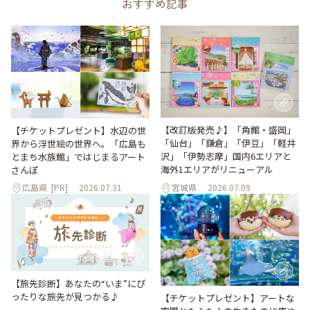
おすすめ記事
【改訂版発売♪】「角館・盛岡」
【チケットプレゼント】水辺の世
「仙台」「鎌倉」「伊豆」「軽井
界から浮世絵の世界へ。「広島も
沢」「伊勢志摩」国内6エリアと
とまち水族館」ではじまるアート
海外1エリアがリニューアル
さんぽ
広島県
[PR]
2026.07.31
宮城県
2026.07.09
【旅先診断】あなたの“いま”にぴ
ったりな旅先が見つかる♪
【チケットプレゼント】アートな