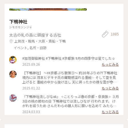
下鴨神社
シモガモジンジャ
1085
太古の糺の森に鎮座する古社
上賀茂・鞍馬・大原・貴船・下鴨
イベント, 名所・旧跡
#加茂御祖神社 #下鴨神社 #京都旅 9月の四季守は星でした☺️
2025.09.26
もっとみる
【下鴨神社】 〜👭京都ぷち散策③〜 約20年ぶりの⛩️下鴨神社
境内には 茂本ヒデキチ氏の躍動感溢れる墨絵✨ そして空を見
上げると 墨絵の中から抜け出し 天に昇ったかの様な雲が🐉 パ
ワーを感じ見入ってしまったd-maruでした #ご利益めぐり #
2025.01.22
もっとみる
下鴨神社
『下鴨神社流しびな🎎』 ✧︎ことりっぷ春の京都・奈良旅✧︎ ３月
3日の桃の節句の日 下鴨神社では流しびなが 行われます。 け
がれを祓うため さんだわらの雛人形に願いを込めて みたらし
川にひな人形を流します。 ちょうどこの日下鴨神社を 訪れる
2024.03.03
もっとみる
予定だったので なんとか見てみたいと思って 行きましたが、
たくさんの人垣で 流しびなの様子は 全然見えませんでした😂
最後ごろ少しだけ お内裏様とお雛様の姿を遠目に やっと見る