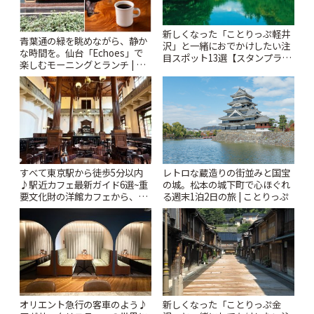
新しくなった「ことりっぷ軽井
青葉通の緑を眺めながら、静か
沢」と一緒におでかけしたい注
な時間を。仙台「Echoes」で
目スポット13選【スタンプラリ
楽しむモーニングとランチ | こ
ー開催中】 | ことりっぷ
とりっぷ
すべて東京駅から徒歩5分以内
レトロな蔵造りの街並みと国宝
♪駅近カフェ最新ガイド6選~重
の城。松本の城下町で心ほぐれ
要文化財の洋館カフェから、改
る週末1泊2日の旅 | ことりっぷ
札すぐのレトロ喫茶まで~ | こと
りっぷ
オリエント急行の客車のよう♪
新しくなった「ことりっぷ金