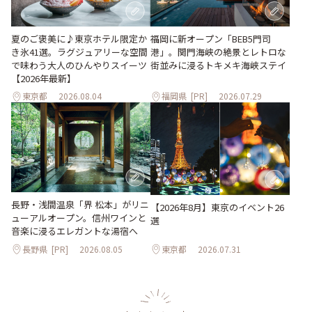
夏のご褒美に♪東京ホテル限定か
福岡に新オープン「BEB5門司
き氷41選。ラグジュアリーな空間
港」。関門海峡の絶景とレトロな
で味わう大人のひんやりスイーツ
街並みに浸るトキメキ海峡ステイ
【2026年最新】
東京都
2026.08.04
福岡県
[PR]
2026.07.29
長野・浅間温泉「界 松本」がリニ
【2026年8月】東京のイベント26
ューアルオープン。信州ワインと
選
音楽に浸るエレガントな湯宿へ
長野県
[PR]
2026.08.05
東京都
2026.07.31