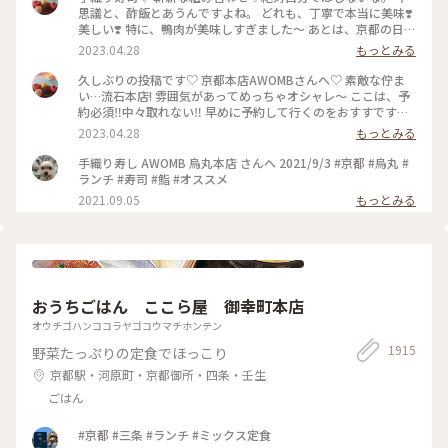
思議と、酢飯とあうんですよね。 どれも、丁寧で本当に美味❣️
美しい❣️ 特に、鴨肉が美味しすぎました〜 あとは、京都の日本
酒🍶♡ 素敵時間でした〜 #わたしのことりっぷ旅 #AWOMB #
2023.04.28
もっとみる
京都 #烏丸本店 #手織り寿司
久しぶりの投稿です♡ 京都本店AWOMBさんへ♡ 素敵な佇ま
い…流石本店! 雰囲気があってめっちゃオシャレ〜 ここは、予
約必須‼︎中々取れない‼︎ 早めに予約して行くのをおすすです♡
GW人すごそうですね… #京都 #AWOMB #烏丸本店 #手織り寿
2023.04.28
もっとみる
司
手織り寿し AWOMB 烏丸本店 さんへ 2021/9/3 #京都 #烏丸 #
ランチ #寿司 #鮨 #オススメ
2021.09.05
もっとみる
おうちごはん ここら屋 御幸町本店
オウチゴハンココラヤゴコウマチホンテン
1915
野菜たっぷりの定食でほっこり
京都駅・河原町・京都御所・四条・壬生
ごはん
#京都 #三条 #ランチ #ミックス定食