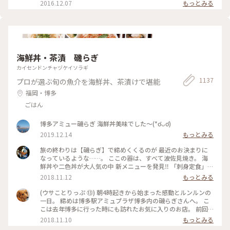
2016.12.07
もっとみる
のお香立てを見せたかったの〜😜 * 我慢がまんの連休ですが
お家時間も楽しく豊かに過ごしましょ💕 ～
🎼.•*¨*•.¸¸♬🎶•*¨*•.¸¸♬•*¨*•.¸¸♪😀❤🌷🐇🦋 先月 仙台三
越の京都展で買いました。 懐紙を利用した お箸袋の折り方な
ども教えていただきました〜😍 Webショップでも買えます
よ〜✨ エリアは妄想ことりっぷで*⋆✈京都にお邪魔しま〜す😊
⤵︎ ︎下のスポットから ことりっぷさんの記事がご覧になれます
海鮮丼・茶漬 磯らぎ
よ😊 * #花を愉しむ #ことりっぷ京都 #京都 #和紙 #彩り文様香
カイセンドンチャヅケイソラギ
#包み香 #和詩倶楽部 #わしくらぶ #お土産 #おみやげ #おみや
げ図鑑 #お香 #白檀 #和紙 #こもりっぷ仙台 #カメラ #カメラ初
1137
プロが選ぶ旬の魚介を海鮮丼、茶漬けで堪能
心者🔰 #fumitubu
福岡・博多
ごはん
博多アミュー磯らぎ 海鮮丼美味でした〜(*ơᴗơ)
2019.12.14
もっとみる
旅の終わりは【磯らぎ】で締めくくるのが 最近のお決まりに
なっているような……。 ここの器は、すべて波佐見焼き。 海
鮮丼や二色丼が大人気の中 新メニューを発見‼️ 「刺身定食」と
一般的に使われる名前ですが、運ばれてきたものを見ると
2018.11.12
もっとみる
✨✨✨ お洒落な感じでテンションUP⤴️⤴️ 新鮮なお刺身を、特
製ゴマだれや、甘口九州醤油、辛口関東醤油で食べたり、ごは
(ウサことりっぷ ⑬) 朝4時起きから始まった感動とルンルンの
んに乗っけてあご出汁をかけたり……。 大好きなユーザーさん
一日。 締めは博多駅アミュプラザ博多内の磯らぎさんへ。 こ
と…… 別れづらいせいか、おしゃべりしながら時間をかけて少
こは去年博多に行った時にも訪れたお気に入りのお店。 前回
しずつ少しずついただきました。 定食で出されたお茶碗、湯
はユーザーさんの投稿を見て行ったのですが、今回はその投稿
2018.11.10
もっとみる
呑み、お箸、ゴマだれ、ゴボウ茶など購入することができま
者ご本人とご一緒させて頂きました☺️ 混んでいたので窓際で