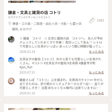
ことができました🎎😆 平安時代の装束をした お雛様や来賓や
幼稚園のお子さんたち 京都タワーのゆるキャラ かわいいたわ
わちゃんも登場😆 和紙でできた雛人形を 流していました。 園
鎌倉・文具と雑貨の店 コトリ
児たちの歌うひな祭りの歌に ほっこり癒され 京都の雅な伝統
行事に 少しふれることができて よかったです🥰 ・ ・ #春色さ
カマクラブングトザッカノミセコトリ
1082
がし #私のことりっぷ旅 #ことりっぷ春の京都・奈良旅 #母娘
鎌倉・江の島・二階堂・由比ヶ浜・大船・七里ヶ浜
旅 #下鴨神社 #流しびな #流し雛 #伝統行事 #桃の節句 #ひな祭
り #お雛様 #お内裏様 #雛人形 #たわわちゃん #京都 #出町柳 #
雑貨, おみやげ
春 #春の京都 #ことりっぷ京都 #ひとり旅
☆ 鎌倉 コトリ ☆ 文具と雑貨の店 コトリへ。 友人が予め
チェックしていたおくすり手帳！ 真似っこして私も♡ レトロ
で可愛らしい文具がいっぱい あっという間に時間が経ってし
まいます。 そして懲りずにまた、小さいファイルを買ってしま
2026.02.24
もっとみる
った‥ #文具 #雑貨 #鎌倉 #鎌倉コトリ
文具女子の聖地【コトリ】 外から見ても可愛らしい文具がた
くさん。 #コトリ #文具女子の聖地 #文具房 #鎌倉市大町
#jun_flat
2025.07.31
もっとみる
鎌倉さんぽ 「コトリ」 心を掴まれ、文房具ガチャ✂️✏️ 中から
出てきたのは、折り紙のミニチュアキーホルダー😱✨✨ 全てが
可愛らしすぎ！ 注意:めちゃくちゃ精巧に出来ています👍✨
集めたくなるやつです…笑。 #鎌倉#コトリ#ガチャガチャ#折
2020.01.16
もっとみる
り紙