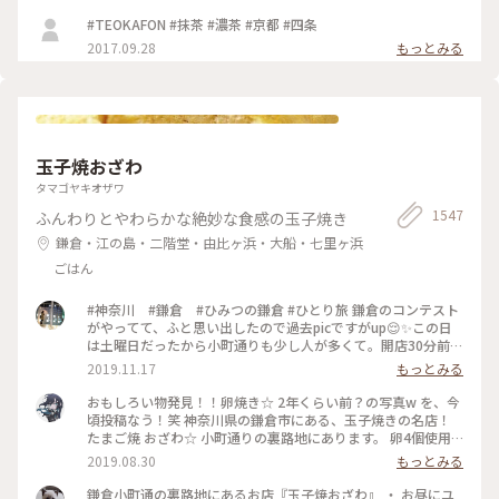
#TEOKAFON #抹茶 #濃茶 #京都 #四条
2017.09.28
もっとみる
玉子焼おざわ
タマゴヤキオザワ
1547
ふんわりとやわらかな絶妙な食感の玉子焼き
鎌倉・江の島・二階堂・由比ヶ浜・大船・七里ヶ浜
ごはん
#神奈川 #鎌倉 #ひみつの鎌倉 #ひとり旅 鎌倉のコンテスト
がやってて、ふと思い出したので過去picですがup😌✨この日
は土曜日だったから小町通りも少し人が多くて。開店30分前に
並び始めて、既に前に10人ほどいましたよ〜。運良く1巡目で
2019.11.17
もっとみる
入れたので、玉子焼きを注文😎なんともいえない甘さと出汁の
お味と、、、とりあえず美味😂笑！また機会があれば行きたい
おもしろい物発見！！卵焼き☆ 2年くらい前？の写真w を、今
なあ。
頃投稿なう！笑 神奈川県の鎌倉市にある、玉子焼きの名店！
たまご焼 おざわ☆ 小町通りの裏路地にあります。 卵4個使用
で、砂糖醤油の風味の後に、出汁の風味と旨みが来る感じでし
2019.08.30
もっとみる
た！ 口当たりは柔らでした！ 記憶でわ… 開店の11時半前に行
ったのに、長者の列で30分以上待った記憶が… 懐かし～ ま
鎌倉小町通の裏路地にあるお店『玉子焼おざわ』 ・ お昼にユ