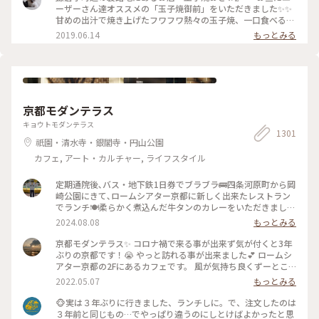
た、食べに行きたいな～ #神奈川 #鎌倉 #玉子焼き #おざわ #御
ーザーさん達オススメの「玉子焼御前」をいただきました✨✨
膳 #名店 #小町通り #裏 #過去
甘めの出汁で焼き上げたフワフワ熱々の玉子焼、一口食べると
旨味がジュワーッと広がります😆 この味は絶対家で再現でき
2019.06.14
もっとみる
ない美味しさです🌟 ・ ちなみに、ご飯の上の昆布もいいお
味。 玉子焼の箸休め的な役目を果たしていますよ😊 鎌倉に行
かれた時はぜひご賞味あれ！ #玉子焼おざわ #玉子焼御前 #鎌
倉 #小町通り
京都モダンテラス
キョウトモダンテラス
1301
祇園・清水寺・銀閣寺・円山公園
カフェ, アート・カルチャー, ライフスタイル
定期通院後､バス・地下鉄1日券でブラブラ🚌四条河原町から岡
崎公園にきて､ロームシアター京都に新しく出来たレストラン
でランチ🍽️柔らかく煮込んだ牛タンのカレーをいただきました
🍛 #グルメ #ランチ #カレー
2024.08.08
もっとみる
京都モダンテラス✨ コロナ禍で来る事が出来ず気が付くと3年
ぶりの京都です！😭 やっと訪れる事が出来ました💕 ロームシ
アター京都の2Fにあるカフェです。 風が気持ち良くずーとこ
こで時間を過ごしていたいカフェです🥰 スズメが残したケー
2022.05.07
もっとみる
キのくずを食べにテーブルの上にやってきてました😆 #Myこ
とりっぷ #春風さんぽ
🐵実は３年ぶりに行きました、ランチしに。で、注文したのは
３年前と同じもの…でやっぱり違うのにしとけばよかったと思