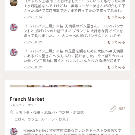
コバトパン工場 やっと行けました✨✨ っていっても行ったのは
１ヶ月程前なんですけどね… 素敵ユーザー💓さんが紹介して下
さった場所で毎月用事で近くまで行ってたので寄ってみました
☺️ 食べたのは揚げたてきなこパンとプルコギサンド🌭 コッペ
2025.12.24
もっとみる
パンはふわっふわであっという間に食べ終わった💦 毎月寄っ
ちゃおうかな？🤣
『コバトパン工場』🥖🏭 天満橋のパン屋さん。 コッペパンサ
ンドと 揚げパンのお店です🥖 ブランチに大好きな揚げパンを
買って食べました。 ・ 大コッペの揚げパンきなこと カボチャ
のモンブランサンド🎃 モジャモジャ顔とオレオのお口が おと
2025.10.29
もっとみる
ぼけです😜 外の小窓からコーヒーと 揚げたてのパンをもらっ
て すぐにお店の前の小さなテーブルで いただきました😋 アツ
『コバトパン工場』🥖🏭 お芝居を観るために大阪へ🚄 天満橋
アツのふわふわの揚げパンが 最高です💕 ・ ・ #ことりっぷと
にあるパン屋さんへ 久しぶりに訪れました。 やっぱりかわい
一緒 #ことりっぷ #秋の装い #コバトパン工場 #コバトパン #コ
い😍 パン工場前に着くと パンおじさんたちの 看板が迎えてく
ッペパン #コバトパンサンド #揚げパン #パン #大阪のパン屋
れます💕 物語の世界に入り込んだような かわいらしいパン屋
2025.10.29
もっとみる
さん #パン屋さん #パン屋 #ベーカリー #ベーカリーカフェ #天
さん🥖 小さな店舗にはたくさんの コッペパンが並びます。 パ
満橋カフェ #天満橋スイーツ #大阪カフェ #旅のごはん #天満
ン工場のクッキー缶もあります。 秋晴れのいいお天気に モー
橋 #大阪 #ことりっぷ大阪 #ひとり旅
ニングがてらのパンを いただきました😊 ・ ・ #ことりっぷと
一緒 #ことりっぷ #秋の装い #コバトパン工場 #コバトパン #コ
ッペパン #パン屋さん #パン屋 #ベーカリー #揚げパン #パン #
大阪のパン屋さん #ベーカリーカフェ #天満橋カフェ #大阪カ
French Market
フェ #旅のごはん #天満橋 #大阪 #ことりっぷ大阪 #ひとり旅
フレンチマーケット
982
大阪キタ・梅田・北新地・中之島・淀屋橋
ごはん, カフェ, スイーツ・お菓子
French Market 堺筋本町にあるフレンチトーストのお店です
綺麗なカヌレやスコーンなどの焼き菓子が並び カフェスペー