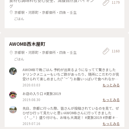
食材も調味料も安心安全、満腹自然食バイキン
1179
グ
京都駅・河原町・京都御所・四条・壬生
ごはん
AWOMB西木屋町
1160
京都駅・河原町・京都御所・四条・壬生
ごはん
AWOMBで晩ごはん 予約が出来るようになってて驚きました
ドリンクメニューもいちご酢があったり、随所にこだわりが見
受けられて楽しめました(*´꒳`*) お腹いっぱいで食べれなかっ
たデザートは次のお楽しみですー♡ #春の訪れ #女子旅 #いち
2020.03.03
もっとみる
ご #手織り寿司
お店の入り口 #夏旅2019
2019.08.30
もっとみる
先日、京都に行った際、皆さんが投稿されているのを見て、ぜ
ひぜひ行って見たいと思いAWOMBさんに行ってきました
（╹◡╹）盛り付けも、お味も大満足！ #夏旅2019 #京都 #五
条 #AWOMB
2019.07.16
もっとみる