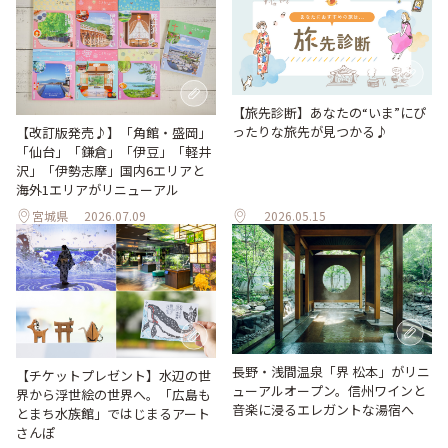
【旅先診断】あなたの“いま”にぴ
ったりな旅先が見つかる♪
【改訂版発売♪】「角館・盛岡」
「仙台」「鎌倉」「伊豆」「軽井
沢」「伊勢志摩」国内6エリアと
海外1エリアがリニューアル
宮城県
2026.07.09
2026.05.15
長野・浅間温泉「界 松本」がリニ
【チケットプレゼント】水辺の世
ューアルオープン。信州ワインと
界から浮世絵の世界へ。「広島も
音楽に浸るエレガントな湯宿へ
とまち水族館」ではじまるアート
さんぽ