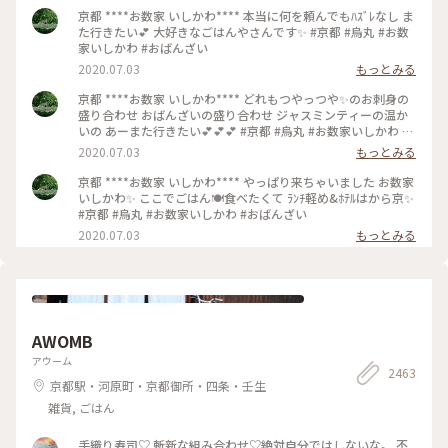
京都 ****お数家 いしかわ**** 本当に何を頼んでもﾊｽﾞﾚなし ま
た行きたい💕 大好きなごはんやさんです✨ #京都 #烏丸 #お数
家いしかわ #おばんざい
2020.07.03
もっとみる
京都 ****お数家 いしかわ**** どれもつやっつや✨のお刺身の
盛り合わせ おばんざいの盛り合わせ ジャスミンティーの温か
いの あーまた行きたい💕💕💕 #京都 #烏丸 #お数家いしかわ #
おばんざい #お刺身 #刺盛り #おばんざい盛り合わせ
2020.07.03
もっとみる
京都 ****お数家 いしかわ**** やっぱり来ちゃいました お数家
いしかわ✨ ここでごはん🍽️食べたくて ﾗﾝﾁ軽め&ﾎﾃﾙはから京✨
#京都 #烏丸 #お数家いしかわ #おばんざい
2020.07.03
もっとみる
AWOMB
アウーム
2463
京都駅・河原町・京都御所・四条・壬生
雑貨, ごはん
手織り寿司♡ 斬新な組み合わせ♡絶対自分ではしないな。 不