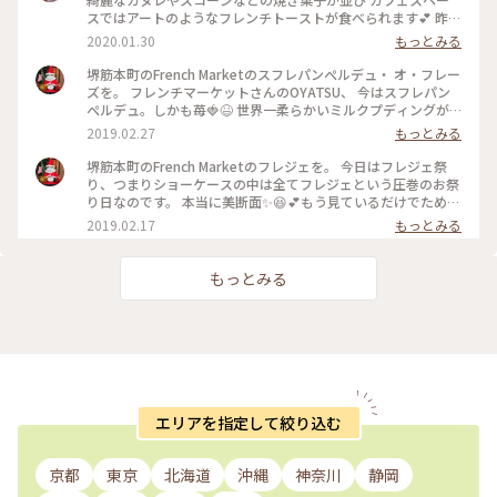
スではアートのようなフレンチトーストが食べられます💕 昨
年訪れたので紹介します #美味しい大阪 #フレンチマーケット
2020.01.30
もっとみる
#カフェ #フレンチトースト #カヌレ #大阪スイーツ #大阪カフ
ェ #大阪 #ことりっぷ大阪
堺筋本町のFrench Marketのスフレパンぺルデュ・ オ・フレー
ズを。 フレンチマーケットさんのOYATSU、 今はスフレパン
ぺルデュ。しかも苺🍓😆 世界一柔らかいミルクプディングが
添えられてて、厚熱々でやけどしそうな美味しさのフレンチト
2019.02.27
もっとみる
ースト‼️色々すごくて説明しきれません。 プレートの上はもう
美しすぎる絵のようです。。。ため息でちゃう もう、有史史上
堺筋本町のFrench Marketのフレジェを。 今日はフレジェ祭
最強のフレンチトーストといいたい✊ これに勝てるやつ、おる
り、つまりショーケースの中は全てフレジェという圧巻のお祭
やろか？そして、こんな美味しい食べ物あっていいのかー かー
り日なのです。 本当に美断面✨😆💕もう見ているだけでため息
かー(リバーブ。)😆🎵 #フレンチトースト #パンぺルデュ
です。フレンチマーケットのフレジェはクレームムースリーム
2019.02.17
もっとみる
#OYATSU #スフレパンぺルデュ #いちご #いちコレ🍓 #朝ごパ
が嘘みたいに軽やかで、甘くて香りの強いいちごが際立ちま
ン活 #スイーツ #カフェ #超人気 #冬のごちそう #ことりっぷ大
す。めちゃめちゃ美味しい✨ あー春だなあ🎵 #フレジェ #フレ
阪 #堺筋本町 #本町 #大阪カフェ #フレンチマーケット
ジェまつり #いちご #いちコレ🍓 #ケーキ #スイーツ #カフェ #
もっとみる
#frenchmarket #2019はるのパンまつり🍞
超人気 #冬のごちそう #堺筋本町 #本町 #大阪カフェ #ことりっ
ぷ大阪 #フレンチマーケット #frenchmarket
エリアを指定して絞り込む
京都
東京
北海道
沖縄
神奈川
静岡