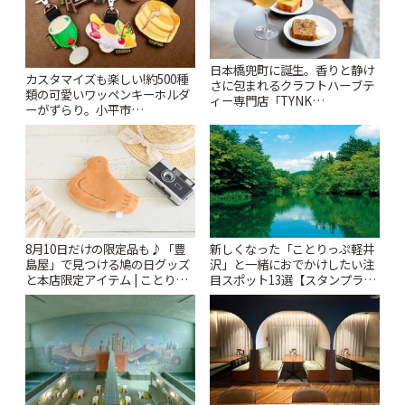
日本橋兜町に誕生。香りと静け
カスタマイズも楽しい!約500種
さに包まれるクラフトハーブテ
類の可愛いワッペンキーホルダ
ィー専門店「TYNK
ーがずらり。小平市
Kabutocho」 | ことりっぷ
「Kimamaya T&K」 | ことりっ
ぷ
8月10日だけの限定品も♪「豊
新しくなった「ことりっぷ軽井
島屋」で見つける鳩の日グッズ
沢」と一緒におでかけしたい注
と本店限定アイテム | ことりっ
目スポット13選【スタンプラリ
ぷ
ー開催中】 | ことりっぷ