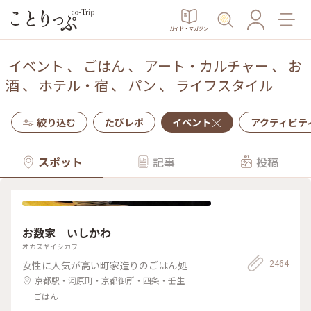
ガイド・マガジン
イベント
、
ごはん
、
アート・カルチャー
、
お
酒
、
ホテル・宿
、
パン
、
ライフスタイル
絞り込む
たびレポ
イベント
アクティビテ
スポット
記事
投稿
お数家 いしかわ
オカズヤイシカワ
2464
女性に人気が高い町家造りのごはん処
京都駅・河原町・京都御所・四条・壬生
ごはん