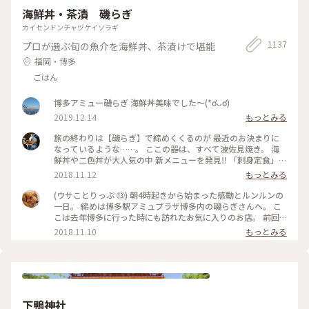
⤵︎ ︎下のスポットから ことりっぷさんの記事がご覧になれます
海鮮丼・茶漬 磯らぎ
よ😊 * #花を愉しむ #ことりっぷ京都 #京都 #和紙 #彩り文様香
カイセンドンチャヅケイソラギ
#包み香 #和詩倶楽部 #わしくらぶ #お土産 #おみやげ #おみや
げ図鑑 #お香 #白檀 #和紙 #こもりっぷ仙台 #カメラ #カメラ初
1137
プロが選ぶ旬の魚介を海鮮丼、茶漬けで堪能
心者🔰 #fumitubu
福岡・博多
ごはん
博多アミュー磯らぎ 海鮮丼美味でした〜(*ơᴗơ)
2019.12.14
もっとみる
旅の終わりは【磯らぎ】で締めくくるのが 最近のお決まりに
なっているような……。 ここの器は、すべて波佐見焼き。 海
鮮丼や二色丼が大人気の中 新メニューを発見‼️ 「刺身定食」と
一般的に使われる名前ですが、運ばれてきたものを見ると
2018.11.12
もっとみる
✨✨✨ お洒落な感じでテンションUP⤴️⤴️ 新鮮なお刺身を、特
製ゴマだれや、甘口九州醤油、辛口関東醤油で食べたり、ごは
(ウサことりっぷ ⑬) 朝4時起きから始まった感動とルンルンの
んに乗っけてあご出汁をかけたり……。 大好きなユーザーさん
一日。 締めは博多駅アミュプラザ博多内の磯らぎさんへ。 こ
と…… 別れづらいせいか、おしゃべりしながら時間をかけて少
こは去年博多に行った時にも訪れたお気に入りのお店。 前回
しずつ少しずついただきました。 定食で出されたお茶碗、湯
はユーザーさんの投稿を見て行ったのですが、今回はその投稿
2018.11.10
もっとみる
呑み、お箸、ゴマだれ、ゴボウ茶など購入することができま
者ご本人とご一緒させて頂きました☺️ 混んでいたので窓際で
す。 またいらしてくださいね‼️ ウサコッコさん、merryさん❣️
なくカウンター席だったのは残念でしたが、前回は無かった
#わたしの街#クラシカル#秋深き#ことりっぷ福岡
｢刺身定食」を仲良くオーダー。 その日に捕れた新鮮なお刺身
8種の盛り合わせを、まずはそのまま薬味やタレで楽しみ。。
あとは特製のアゴ出汁を掛けて海鮮茶漬けにしていただきまし
た😊 お魚が新鮮なのでどうやって食べても美味しい🎵一緒に
下鴨神社
出してくれるごぼう茶もgooです。 2日間ずっとドライバー、