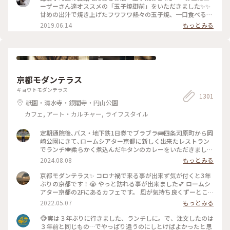
た、食べに行きたいな～ #神奈川 #鎌倉 #玉子焼き #おざわ #御
ーザーさん達オススメの「玉子焼御前」をいただきました✨✨
膳 #名店 #小町通り #裏 #過去
甘めの出汁で焼き上げたフワフワ熱々の玉子焼、一口食べると
旨味がジュワーッと広がります😆 この味は絶対家で再現でき
2019.06.14
もっとみる
ない美味しさです🌟 ・ ちなみに、ご飯の上の昆布もいいお
味。 玉子焼の箸休め的な役目を果たしていますよ😊 鎌倉に行
かれた時はぜひご賞味あれ！ #玉子焼おざわ #玉子焼御前 #鎌
倉 #小町通り
京都モダンテラス
キョウトモダンテラス
1301
祇園・清水寺・銀閣寺・円山公園
カフェ, アート・カルチャー, ライフスタイル
定期通院後､バス・地下鉄1日券でブラブラ🚌四条河原町から岡
崎公園にきて､ロームシアター京都に新しく出来たレストラン
でランチ🍽️柔らかく煮込んだ牛タンのカレーをいただきました
🍛 #グルメ #ランチ #カレー
2024.08.08
もっとみる
京都モダンテラス✨ コロナ禍で来る事が出来ず気が付くと3年
ぶりの京都です！😭 やっと訪れる事が出来ました💕 ロームシ
アター京都の2Fにあるカフェです。 風が気持ち良くずーとこ
こで時間を過ごしていたいカフェです🥰 スズメが残したケー
2022.05.07
もっとみる
キのくずを食べにテーブルの上にやってきてました😆 #Myこ
とりっぷ #春風さんぽ
🐵実は３年ぶりに行きました、ランチしに。で、注文したのは
３年前と同じもの…でやっぱり違うのにしとけばよかったと思