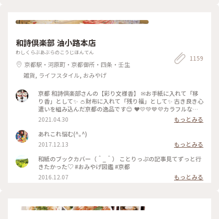
和詩倶楽部 油小路本店
わしくらぶあぶらのこうじほんてん
1159
京都駅・河原町・京都御所・四条・壬生
雑貨, ライフスタイル, おみやげ
京都 和詩倶楽部さんの【彩り文様香】 ✉お手紙に入れて「移
り香」として✨ 👛財布に入れて「残り福」として✨ 古き良き心
遣いを組み込んだ京都の逸品です😊 ❤️💛💚💙💜カラフルな可
愛い「京もの」 持ってるだけで幸せな気持ちになりますよ〜(*
2021.04.30
もっとみる
´ᵕ`*) ❁❀✿✾🤍香りは 白檀🤍❁❀✿✾ 伝統文様の説明は写真5
枚目を見てくださいね✨ * 白檀はふくよかで優美さを兼ね備え
あれこれ悩む(^｡^)
高貴な心打つ香りがします(*´˘`*)♡♡♡ 大好きな香りです(｡･
2017.12.13
もっとみる
ω･｡)❁。🌼.*･ﾟ .ﾟ･*. * 古代より人の心を捉え 和らげてきた香
り。 お寺にいるような落ち着いた気持ちになります😌 * 今日
和紙のブックカバー（＾_＾） ことりっぷの記事見てずっと行
で4月も最終日。 過ぎ行く春を名残惜しみ 桜のお香をたきまし
きたかった♡ #おみやげ図鑑 #京都
た･:*:･(*´ｴ｀*)･:*:･ 🌸桜だけど 白檀の香りです😆 🐱にゃんこ
2016.12.07
もっとみる
のお香立てを見せたかったの〜😜 * 我慢がまんの連休ですが
お家時間も楽しく豊かに過ごしましょ💕 ～
🎼.•*¨*•.¸¸♬🎶•*¨*•.¸¸♬•*¨*•.¸¸♪😀❤🌷🐇🦋 先月 仙台三
越の京都展で買いました。 懐紙を利用した お箸袋の折り方な
ども教えていただきました〜😍 Webショップでも買えます
よ〜✨ エリアは妄想ことりっぷで*⋆✈京都にお邪魔しま〜す😊