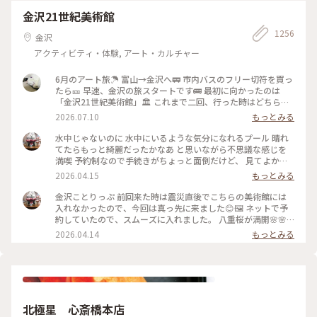
金沢21世紀美術館
1256
金沢
アクティビティ・体験, アート・カルチャー
6月のアート旅☂️ 富山→金沢へ🚃 市内バスのフリー切符を買っ
たら🎫 早速、金沢の旅スタートです🚌 最初に向かったのは
「金沢21世紀美術館」🏛️ これまで二回、行った時はどちらも
休館日😱 今回初めて、あのスイミングプールも見ることが 出
2026.07.10
もっとみる
来ました🏊🏊 ただ私は一人(笑)なのでプールに入っても上から
写真は撮れないよね⁉️と、、、 なので上から下の人達を見て楽
水中じゃないのに 水中にいるような気分になれるプール 晴れ
しみました😂 修学旅行かな❓の子供達の同行者の様に…🤣 混ま
てたらもっと綺麗だったかなあ と思いながら不思議な感じを
ないうちにと午前中に来たので そこまで混雑してなくゆっく
満喫 予約制なので手続きがちょっと面倒だけど、 見てよかっ
り出来ました✨✨ #ひみつの絶景 #ことりっぷ金沢 #金沢21世
た #ちいさな列車旅 #金沢#金沢21世紀美術館#プール #現代ア
2026.04.15
もっとみる
紀美術館#スイミングプール #金沢市内バスフリー切符
ート
金沢ことりっぷ 前回来た時は震災直後でこちらの美術館には
入れなかったので、今回は真っ先に来ました😊🖼️ ネットで予
約していたので、スムーズに入れました。 八重桜が満開🌸🌸
🌸🌸🌸 芝生も綺麗でとても気持ちいい。 フリースペースもた
2026.04.14
もっとみる
くさんあるので のんびり楽しめます。 今日は海外からの観光
客が多かったようで、 私も英語で案内されそうになりました
😅 #ちいさな列車旅 #金沢#石川県#金沢21世紀美術館#桜🌸#
現代アート
北極星 心斎橋本店