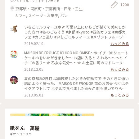
メゾンドフルージュイチゴノオミセ
1200
京都駅・河原町・京都御所・四条・壬生
カフェ, スイーツ・お菓子, パン
いちごミルフィーユ🍓💕 可愛い上にいちごが甘くて美味しか
った😋🍴 #冬のごちそう #京都 #kyoto #四条カフェ #京都カ
フェ #カフェ巡り #いちごミルフィーユ #メゾンドフルージュ
#苺 #strawberry #ストロベリー #いちご大好き#お茶にしよう
2019.02.10
もっとみる
MAISON DE FROUGE ICHIGO NO OMISE〜🍓 イチゴのショート
ケーキ🍰をいただきました〜 お店に入ると ふわあ〜〜っと イ
チゴの香り〜🍓 乙女な気分〜〜🍓 お土産に苺のマドレーヌを
購入〜楽しみっ❤️ #京都#イチゴのお店#ショートケーキ
2018.12.05
もっとみる
夏の京都🎋2日目 以前投稿したときが初めてで そのときに通い
詰めようと誓った、 MAISON DE FROUGE 苺のお店🍓 今回はテ
イクアウトして ホテルで食べました🍰☕️💕 靴も脱いでりらっ
くす〜〜しながら食べて、 お店でとはまた違った幸せな苺時間
2018.05.01
もっとみる
でした🍓 #京都 #カフェ #ケーキ #苺
祇をん 萬屋
ギオンヨロズヤ