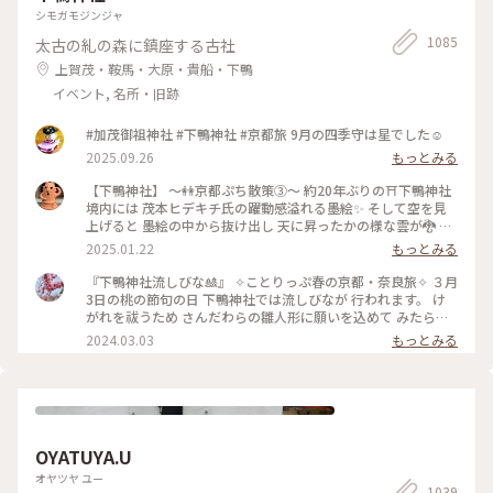
ガイドをしてくださったnaonaoaromaさん。 久留米から博多
シモガモジンジャ
まで、一緒に夕飯を食べる為に来てくれました。 感謝、感謝
1085
太古の糺の森に鎮座する古社
の楽しかった2日間もあっという間に過ぎ このあとは涙のお別
れが待っていました😢 また必ずお会いしましょう✨ (11月3日
上賀茂・鞍馬・大原・貴船・下鴨
撮影) #感動の旅 #お気に入りのお店 #2日間ありがとう
イベント, 名所・旧跡
#加茂御祖神社 #下鴨神社 #京都旅 9月の四季守は星でした☺️
2025.09.26
もっとみる
【下鴨神社】 〜👭京都ぷち散策③〜 約20年ぶりの⛩️下鴨神社
境内には 茂本ヒデキチ氏の躍動感溢れる墨絵✨ そして空を見
上げると 墨絵の中から抜け出し 天に昇ったかの様な雲が🐉 パ
ワーを感じ見入ってしまったd-maruでした #ご利益めぐり #
2025.01.22
もっとみる
下鴨神社
『下鴨神社流しびな🎎』 ✧︎ことりっぷ春の京都・奈良旅✧︎ ３月
3日の桃の節句の日 下鴨神社では流しびなが 行われます。 け
がれを祓うため さんだわらの雛人形に願いを込めて みたらし
川にひな人形を流します。 ちょうどこの日下鴨神社を 訪れる
2024.03.03
もっとみる
予定だったので なんとか見てみたいと思って 行きましたが、
たくさんの人垣で 流しびなの様子は 全然見えませんでした😂
最後ごろ少しだけ お内裏様とお雛様の姿を遠目に やっと見る
ことができました🎎😆 平安時代の装束をした お雛様や来賓や
幼稚園のお子さんたち 京都タワーのゆるキャラ かわいいたわ
わちゃんも登場😆 和紙でできた雛人形を 流していました。 園
OYATUYA.U
児たちの歌うひな祭りの歌に ほっこり癒され 京都の雅な伝統
行事に 少しふれることができて よかったです🥰 ・ ・ #春色さ
オヤツヤ ユー
1039
がし #私のことりっぷ旅 #ことりっぷ春の京都・奈良旅 #母娘