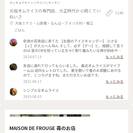
ホッキョクセイシンサイバシホンテン
元祖オムライスの専門店、大正時代から続くてい
1240
ねいさ
大阪ミナミ・心斎橋・なんば・アメリカ村・堀江
ごはん
奈良の百貨店に来てた 【北極のアイスキャンデー】 小さな
【ィ】が入らへんねん そして、必ず【デ〜】と、強調して言う
のは 昔のCMを知っている方々‼️ 割り箸みたいな棒が斜めやね
ん ※子供の頃は割り箸やと思いこんでた チョコと違うねん❗️ コ
2024.07.13
もっとみる
コアやねん❗️ #大阪市
本店に連れて行ってもらいました。 最近オムライスがマイブ
ーム🤗 店内もレトロでした。 靴を脱いで畳のお部屋にあがる
ので、くつろげますね。また行きたいお店です。
2021.06.17
もっとみる
シンプルなオムライス
2019.08.03
もっとみる
MAISON DE FROUGE 苺のお店