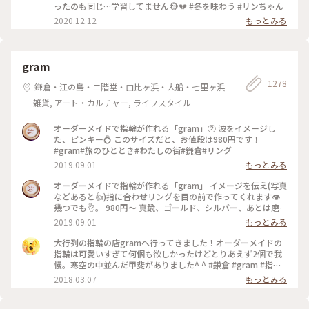
ったのも同じ…学習してません🐵💔 #冬を味わう #リンちゃん
2020.12.12
もっとみる
gram
1278
鎌倉・江の島・二階堂・由比ヶ浜・大船・七里ヶ浜
雑貨, アート・カルチャー, ライフスタイル
オーダーメイドで指輪が作れる「gram」② 波をイメージし
た、ピンキー💍 このサイズだと、お値段は980円です！
#gram#旅のひととき#わたしの街#鎌倉#リング
2019.09.01
もっとみる
オーダーメイドで指輪が作れる「gram」 イメージを伝え(写真
などあると👍)指に合わせリングを目の前で作ってくれます👁
幾つでも👌。 980円〜 真鍮、ゴールド、シルバー、あとは磨
きをかけるかマットな感じにするか💍😊✨✨ 今回は、左からピ
2019.09.01
もっとみる
ンキー、中指、親指と作りました😅 いつもは行列がすごいの
に、この日、整理券なし、30分並び入れました😱😱‼️(平日の
大行列の指輪の店gramへ行ってきました！オーダーメイドの
夕方) 皆さん、カップルもいだけど、グループで来られ旅の思
指輪は可愛いすぎて何個も欲しかったけどとりあえず2個で我
い出に作られたりしている方が多かったです😊 まさか、入れ
慢。寒空の中並んだ甲斐がありました^ ^ #鎌倉 #gram #指輪
ると思わなかったので、待ち時間に情報収集し勢いで作ったリ
#オーダーメイド
2018.03.07
もっとみる
ング。それでも、なんだか愛着がわきますね… 次は、重ね付け
られるのを作ろうかなぁ… #gram#旅のひととき#わたしの街#
鎌倉#リング