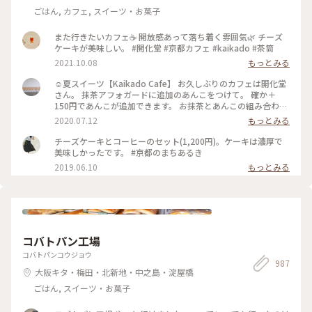
ごはん, カフェ, スイーツ・お菓子
また行きたいカフェ☕️ 開放感あって落ち着く雰囲気🌿 チーズ
ケーキが美味しい。 #開化堂 #京都カフェ #kaikado #茶筒
2021.10.08
もっとみる
☺︎夏スイーツ【Kaikado Cafe】 お久しぶりのカフェは開化堂
さん。 抹茶アフォガードに追加のあんこをつけて。 確か＋
150円であんこが追加できます。 お抹茶とあんこの組み合わせ
は大好きなので迷わず追加…♪ちなみにあんこは、大好きな中
2020.07.12
もっとみる
村製餡所さんのもの。きっと最中の皮も。以前 #中村製餡所 さ
んご紹介していますので良かったら☺︎ そして暑いので、水出
チーズケーキとコーヒーのセット(1,200円)。ケーキは濃厚で
し茶をチョイス。 振って自分の好きな濃さにして頂きます。
美味しかったです。 #京都のまちあるき
お茶はおかわりも頂けるんですよ◎ ☺︎ 現在は、満席だとテイ
2019.06.10
もっとみる
クアウトのみになるそうです。席の予約はできませんが、電話
で現在の空き状況を尋ねることができるので、ぜひ事前にお電
話を☺︎ #涼しげスイーツ #日本の夏景色 #kaikadocafe #開化
堂カフェ #開化堂 #カフェ #京都 1人暮らしから夫婦2人暮らし
になり、ばたばたと毎日を過ごしています。なかなか投稿が追
いつかないのと、みなさんの投稿を見に行けないです。ゆっく
コバトパン工場
りペースになりますが、これからもよろしくお願いします☺︎
コバトパンコウジョウ
987
大阪キタ・梅田・北新地・中之島・淀屋橋
ごはん, スイーツ・お菓子