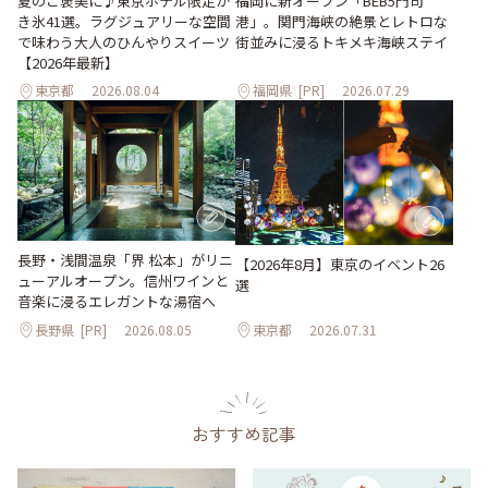
夏のご褒美に♪東京ホテル限定か
福岡に新オープン「BEB5門司
き氷41選。ラグジュアリーな空間
港」。関門海峡の絶景とレトロな
で味わう大人のひんやりスイーツ
街並みに浸るトキメキ海峡ステイ
【2026年最新】
東京都
2026.08.04
福岡県
[PR]
2026.07.29
長野・浅間温泉「界 松本」がリニ
【2026年8月】東京のイベント26
ューアルオープン。信州ワインと
選
音楽に浸るエレガントな湯宿へ
長野県
[PR]
2026.08.05
東京都
2026.07.31
おすすめ記事