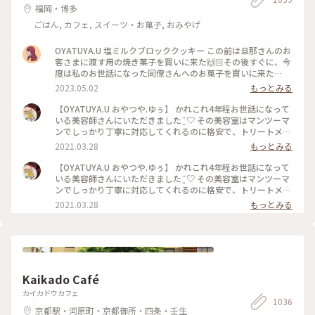
福岡・博多
旅 #下鴨神社 #流しびな #流し雛 #伝統行事 #桃の節句 #ひな祭
り #お雛様 #お内裏様 #雛人形 #たわわちゃん #京都 #出町柳 #
ごはん, カフェ, スイーツ・お菓子, おみやげ
春 #春の京都 #ことりっぷ京都 #ひとり旅
OYATUYA.U 塩ミルクブロッククッキー この前は旦那さんのお
客さまに渡す用の焼き菓子を買いに来た🙌🏻その後すぐに、今
度は私のお世話になった同僚さんへのお菓子を買いに来た🙌🏻
🙌🏻 大切な人に何かかわいいお菓子渡したいな〜と思ったら
2023.05.02
もっとみる
ユーさんのお菓子が我が家では選ばれる☺️ #福岡#桜坂#ガトー
ショコラ#洋菓子#福岡土産#お土産
【OYATUYA.U おやつや.ゆぅ】 かれこれ4年程お世話になって
いる美容師さんにいただきました¨̮♡︎ その美容室はマンツーマ
ンでしっかり丁寧に対応してくれるのに格安で、トリートメン
トとか押し付けたりしない、とても居心地のいいお店です。 そ
2021.03.28
もっとみる
んな素敵な美容師なので、私がおいしいと思うおやつを何度か
差し入れをしていました。 そのお礼と言うことで準備してく
【OYATUYA.U おやつや.ゆぅ】 かれこれ4年程お世話になって
れていました。 このガトーショコラは濃厚でねっとりした食
いる美容師さんにいただきました¨̮♡︎ その美容室はマンツーマ
感、ひとくち食べただけで目と鼻の穴が大きくなってしまうぐ
ンでしっかり丁寧に対応してくれるのに格安で、トリートメン
らいおいしくて大満足なのですが、もちろんひとくちでは終わ
トとか押し付けたりしない、とても居心地のいいお店です。 そ
2021.03.28
もっとみる
りません( ˙༥˙ )✨ こんなおいしいものをいただけて 私は幸せで
んな素敵な美容師なので、私がおいしいと思うおやつを何度か
す( ¯ ¨̯ ¯̥̥ ) 開店前から行列が出来るのも頷けます。 ことりっぷ
差し入れをしていました。 そのお礼と言うことで準備してく
にも早いうちに投稿しなくちゃと思っていたお店です。
れていました。 このガトーショコラは濃厚でねっとりした食
感、ひとくち食べただけで目と鼻の穴が大きくなってしまうぐ
らいおいしくて大満足なのですが、もちろんひとくちでは終わ
りません( ˙༥˙ )✨ こんなおいしいものをいただけて 私は幸せで
Kaikado Café
す( ¯ ¨̯ ¯̥̥ ) 開店前から行列が出来るのも頷けます。 ことりっぷ
にも早いうちに投稿しなくちゃと思っていたお店です。
カイカドウカフェ
1036
京都駅・河原町・京都御所・四条・壬生