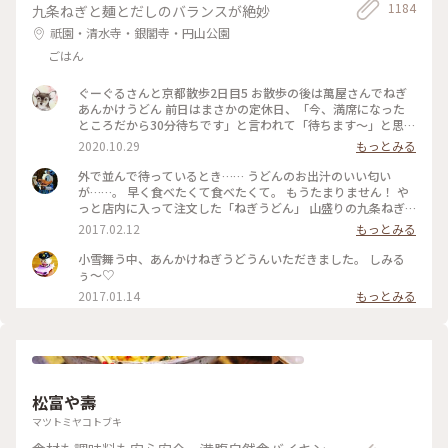
1184
九条ねぎと麺とだしのバランスが絶妙
祇園・清水寺・銀閣寺・円山公園
ごはん
ぐーぐるさんと京都散歩2日目5 お散歩の後は萬屋さんでねぎ
あんかけうどん 前日はまさかの定休日、「今、満席になった
ところだから30分待ちです」と言われて「待ちます〜」と思わ
ず♡︎😆 検温もして無事にいただきました❣️ #小さな秋 #京都 #
2020.10.29
もっとみる
食欲の秋
外で並んで待っているとき…… うどんのお出汁のいい匂い
が……。 早く食べたくて食べたくて。 もうたまりません！ や
っと店内に入って注文した「ねぎうどん」 山盛りの九条ねぎ
と、おろし生姜がのってやってきました！ あ～～もう幸せ
2017.02.12
もっとみる
～！ 出汁の匂いを嗅ぎながら、ねぎと生姜、ねぎとうどん、
出汁の順で、あっという間に平らげてしまいました。 食べ終
小雪舞う中、あんかけねぎうどうんいただきました。 しみる
わったときに友人と目を合わせて笑顔でほっこり！ 身も心も
ぅ〜♡
充電満タン！ #和む #京都さんぽ#ことりっぷ京都
2017.01.14
もっとみる
松富や壽
マツトミヤコトブキ