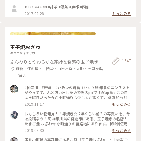
#TEOKAFON #抹茶 #濃茶 #京都 #四条
2017.09.28
もっとみる
玉子焼おざわ
タマゴヤキオザワ
1547
ふんわりとやわらかな絶妙な食感の玉子焼き
鎌倉・江の島・二階堂・由比ヶ浜・大船・七里ヶ浜
ごはん
#神奈川 #鎌倉 #ひみつの鎌倉 #ひとり旅 鎌倉のコンテスト
がやってて、ふと思い出したので過去picですがup😌✨この日
は土曜日だったから小町通りも少し人が多くて。開店30分前に
並び始めて、既に前に10人ほどいましたよ〜。運良く1巡目で
2019.11.17
もっとみる
入れたので、玉子焼きを注文😎なんともいえない甘さと出汁の
お味と、、、とりあえず美味😂笑！また機会があれば行きたい
おもしろい物発見！！卵焼き☆ 2年くらい前？の写真w を、今
なあ。
頃投稿なう！笑 神奈川県の鎌倉市にある、玉子焼きの名店！
たまご焼 おざわ☆ 小町通りの裏路地にあります。 卵4個使用
で、砂糖醤油の風味の後に、出汁の風味と旨みが来る感じでし
2019.08.30
もっとみる
た！ 口当たりは柔らでした！ 記憶でわ… 開店の11時半前に行
ったのに、長者の列で30分以上待った記憶が… 懐かし～ ま
鎌倉小町通の裏路地にあるお店『玉子焼おざわ』 ・ お昼にユ