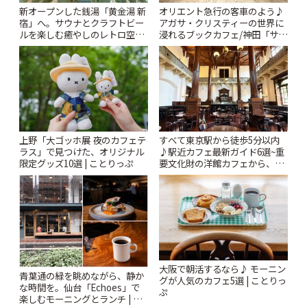
新オープンした銭湯「黄金湯 新
オリエント急行の客車のよう♪
宿」へ。サウナとクラフトビー
アガサ・クリスティーの世界に
ルを楽しむ癒やしのレトロ空間
浸れるブックカフェ/神田「サロ
| ことりっぷ
ンクリスティ」 | ことりっぷ
上野「大ゴッホ展 夜のカフェテ
すべて東京駅から徒歩5分以内
ラス」で見つけた、オリジナル
♪駅近カフェ最新ガイド6選~重
限定グッズ10選 | ことりっぷ
要文化財の洋館カフェから、改
札すぐのレトロ喫茶まで~ | こと
りっぷ
大阪で朝活するなら♪ モーニン
青葉通の緑を眺めながら、静か
グが人気のカフェ5選 | ことりっ
な時間を。仙台「Echoes」で
ぷ
楽しむモーニングとランチ | こ