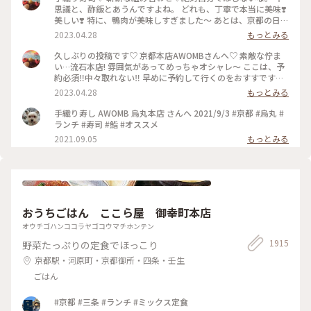
思議と、酢飯とあうんですよね。 どれも、丁寧で本当に美味❣️
美しい❣️ 特に、鴨肉が美味しすぎました〜 あとは、京都の日本
酒🍶♡ 素敵時間でした〜 #わたしのことりっぷ旅 #AWOMB #
2023.04.28
もっとみる
京都 #烏丸本店 #手織り寿司
久しぶりの投稿です♡ 京都本店AWOMBさんへ♡ 素敵な佇ま
い…流石本店! 雰囲気があってめっちゃオシャレ〜 ここは、予
約必須‼︎中々取れない‼︎ 早めに予約して行くのをおすすです♡
GW人すごそうですね… #京都 #AWOMB #烏丸本店 #手織り寿
2023.04.28
もっとみる
司
手織り寿し AWOMB 烏丸本店 さんへ 2021/9/3 #京都 #烏丸 #
ランチ #寿司 #鮨 #オススメ
2021.09.05
もっとみる
おうちごはん ここら屋 御幸町本店
オウチゴハンココラヤゴコウマチホンテン
1915
野菜たっぷりの定食でほっこり
京都駅・河原町・京都御所・四条・壬生
ごはん
#京都 #三条 #ランチ #ミックス定食