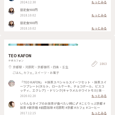
2024.12.30
もっとみる
昼定食980円
2018.10.02
もっとみる
昼定食980円
2018.10.02
もっとみる
TEO KAFON
テオカフォン
1863
京都駅・河原町・京都御所・四条・壬生
ごはん, カフェ, スイーツ・お菓子
「TEO KAFON」 ＊抹茶スペシャルスイーツセット ・抹茶スイ
ーツプレート(タルト、ロールケーキ、チョコボール、ビスコ
ッティ、エクレア) ・ドリンク(キャラメルホワイトモカ) 抹茶
三昧出来て大満足したそうです。 フォークを2本用意して頂い
2020.02.20
もっとみる
たのですが、娘一人で完食でした。 #TEO KAFON#抹茶三昧#
プチことりっぷ京都#冬のおでかけ
いろんなタイプのお抹茶が食べたい時に💕 #ことりっぷ京都 #
抹茶 #新京極 #前田珈琲 #河原町 #京都 #カフェ #コーヒー
2017.12.15
もっとみる