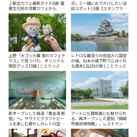
♪駅近カフェ最新ガイド6選~重
沢」と一緒におでかけしたい注
要文化財の洋館カフェから、改
目スポット13選【スタンプラリ
札すぐのレトロ喫茶まで~ | こと
ー開催中】 | ことりっぷ
りっぷ
上野「大ゴッホ展 夜のカフェテ
レトロな蔵造りの街並みと国宝
ラス」で見つけた、オリジナル
の城。松本の城下町で心ほぐれ
限定グッズ10選 | ことりっぷ
る週末1泊2日の旅 | ことりっぷ
新オープンした銭湯「黄金湯 新
アートにも建築美にも魅せられ
宿」へ。サウナとクラフトビー
る、再オープンした愛知「岡崎
ルを楽しむ癒やしのレトロ空間
市美術博物館」。レストランや
| ことりっぷ
ショップも充実 | ことりっぷ