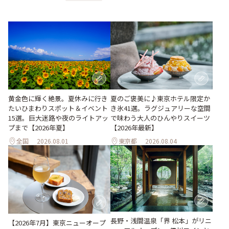
黄金色に輝く絶景。夏休みに行き
夏のご褒美に♪東京ホテル限定か
たいひまわりスポット＆イベント
き氷41選。ラグジュアリーな空間
15選。巨大迷路や夜のライトアッ
で味わう大人のひんやりスイーツ
プまで【2026年夏】
【2026年最新】
全国
2026.08.01
東京都
2026.08.04
長野・浅間温泉「界 松本」がリニ
【2026年7月】東京ニューオープ