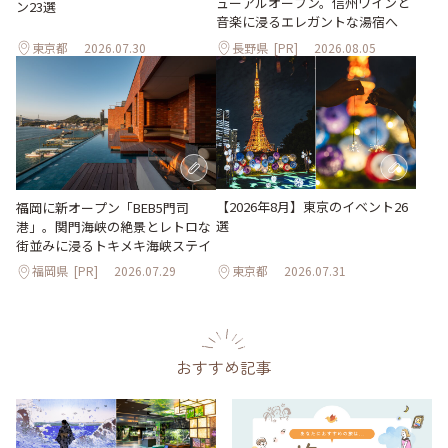
ューアルオープン。信州ワインと
ン23選
音楽に浸るエレガントな湯宿へ
東京都
2026.07.30
長野県
[PR]
2026.08.05
【2026年8月】東京のイベント26
福岡に新オープン「BEB5門司
選
港」。関門海峡の絶景とレトロな
街並みに浸るトキメキ海峡ステイ
福岡県
[PR]
2026.07.29
東京都
2026.07.31
おすすめ記事