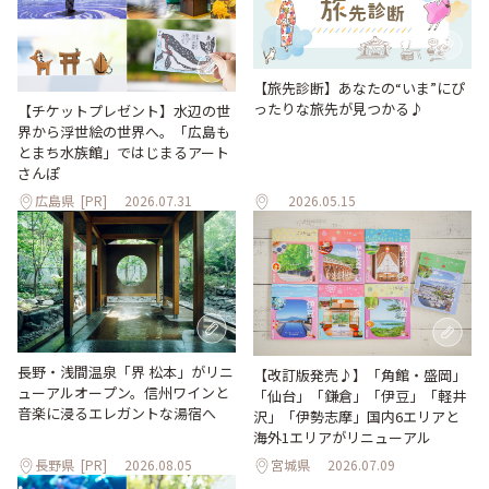
【旅先診断】あなたの“いま”にぴ
ったりな旅先が見つかる♪
【チケットプレゼント】水辺の世
界から浮世絵の世界へ。「広島も
とまち水族館」ではじまるアート
さんぽ
広島県
[PR]
2026.07.31
2026.05.15
長野・浅間温泉「界 松本」がリニ
【改訂版発売♪】「角館・盛岡」
ューアルオープン。信州ワインと
「仙台」「鎌倉」「伊豆」「軽井
音楽に浸るエレガントな湯宿へ
沢」「伊勢志摩」国内6エリアと
海外1エリアがリニューアル
長野県
[PR]
2026.08.05
宮城県
2026.07.09