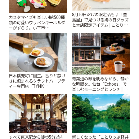
8月10日だけの限定品も♪「豊
カスタマイズも楽しい!約500種
島屋」で見つける鳩の日グッズ
類の可愛いワッペンキーホルダ
と本店限定アイテム | ことりっ
ーがずらり。小平市
ぷ
「Kimamaya T&K」 | ことりっ
ぷ
日本橋兜町に誕生。香りと静け
青葉通の緑を眺めながら、静か
さに包まれるクラフトハーブテ
な時間を。仙台「Echoes」で
ィー専門店「TYNK
楽しむモーニングとランチ | こ
Kabutocho」 | ことりっぷ
とりっぷ
すべて東京駅から徒歩5分以内
新しくなった「ことりっぷ軽井