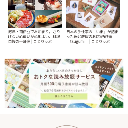
河津・南伊豆でお泊まり。さり
日本の手仕事の「いま」が詰ま
げない心遣いが心地よい、料理
った器と雑貨のお店/西荻窪
自慢の一軒宿 | ことりっぷ
「tsugumi」 | ことりっぷ