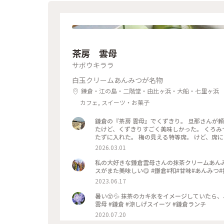
茶房 雲母
サボウキララ
白玉クリームあんみつが名物
鎌倉・江の島・二階堂・由比ヶ浜・大船・七里ヶ浜
カフェ, スイーツ・お菓子
鎌倉の『茶房 雲母』でくずきり。 旦那さんが
たけど、くずきりすごく美味しかった。 くろみ
たずに入れた。 梅の見える特等席。 けど、席に
間くらいなら、並んでも食べたいクオリティ。 #神奈川#鎌倉#茶房雲母#白玉#おもちずき#Ayuのおやつ#はじめての
2026.03.01
鎌倉
私の大好きな鎌倉雲母さんの抹茶クリームあん
スがまた美味しい😋 #鎌倉#和#甘味#あんみつ
2023.06.17
暑い😵💦 抹茶のカキ氷をイメージしていたら、
雲母 #鎌倉 #涼しげスイーツ #鎌倉ランチ
2020.07.20