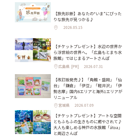
【旅先診断】あなたの“いま”にぴった
りな旅先が見つかる♪
2026.05.15
【チケットプレゼント】水辺の世界か
ら浮世絵の世界へ。「広島もとまち水
族館」ではじまるアートさんぽ
広島県
[PR]
2026.07.31
【改訂版発売♪】「角館・盛岡」「仙
台」「鎌倉」「伊豆」「軽井沢」「伊
勢志摩」国内6エリアと海外1エリアが
リニューアル
宮城県
2026.07.09
【チケットプレゼント】アートな空間
ともふもふの生きものに癒やされて♪
大人も楽しめる神戸の水族館「átoa」
と周辺さんぽ