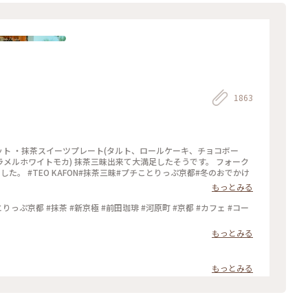
1863
ツセット ・抹茶スイーツプレート(タルト、ロールケーキ、チョコボー
ラメルホワイトモカ) 抹茶三昧出来て大満足したそうです。 フォーク
。 #TEO KAFON#抹茶三昧#プチことりっぷ京都#冬のおでかけ
もっとみる
っぷ京都 #抹茶 #新京極 #前田珈琲 #河原町 #京都 #カフェ #コー
もっとみる
もっとみる