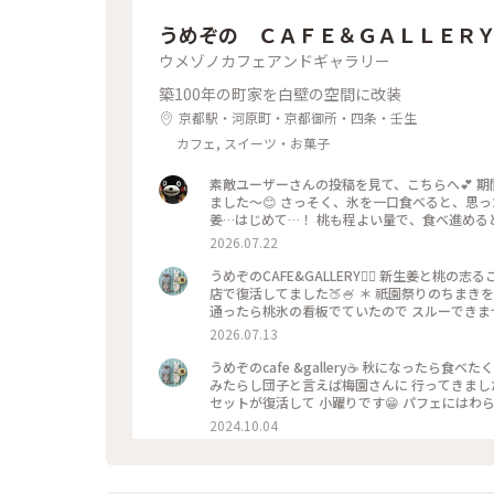
うめぞの ＣＡＦＥ＆ＧＡＬＬＥＲ
ウメゾノカフェアンドギャラリー
築100年の町家を白壁の空間に改装
京都駅・河原町・京都御所・四条・壬生
カフェ, スイーツ・お菓子
素敵ユーザーさんの投稿を見て、こちらへ💕 
ました〜😊 さっそく、氷を一口食べると、思っ
姜…はじめて…！ 桃も程よい量で、食べ進める
でだろうと思ったけど、なるほど〜です😘 こ
2026.07.22
べるかき氷🍧、魅力的ですよね✨✨
うめぞのCAFE&GALLERY🏳️‍🌈 新生姜と
店で復活してました🍑🍧 ＊ 祇園祭りのちま
通ったら桃氷の看板でていたので スルーできませ
になって🫚 合間合間にみずみずしい桃のスライ
2026.07.13
と そしてこし餡が入っているので 最後には、し
一杯だったようで 注文したあとにすぐに看板が
うめぞのcafe &gallery☕️ 秋になったら
（先注文のレジ横の席でした） 暑い中を目当て
みたらし団子と言えば梅園さんに 行ってきました
た😊 ＊ ギャラリーでは風鈴展が🎐 陶器のブルーのかわいい風鈴たちで
セットが復活して 小躍りです😁 パフェにはわ
ぞの #梅園
団子な合間に食べると 相乗効果でとっても美味
2024.10.04
子はやっぱり 美味しかったです🩷 ＊ 投稿の
てますが こちらはいつもすんなり入れます😊 
始めて幾数年 初めて窓際に座る事ができました😊 中
甘い物が食べたいなぁーと 思う時に足が向いてしまうお店です😊 #京都カフェ #パフェ