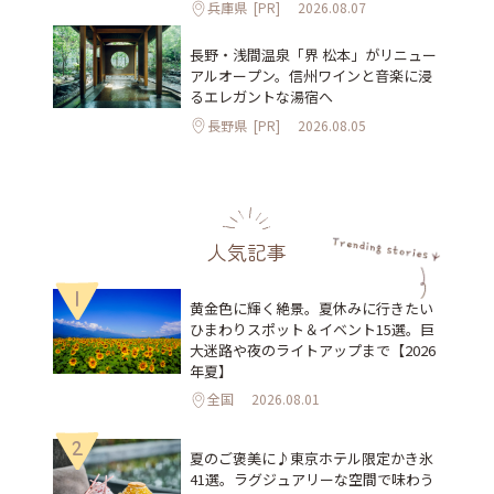
兵庫県
[PR]
2026.08.07
長野・浅間温泉「界 松本」がリニュー
アルオープン。信州ワインと音楽に浸
るエレガントな湯宿へ
長野県
[PR]
2026.08.05
人気記事
1
黄金色に輝く絶景。夏休みに行きたい
ひまわりスポット＆イベント15選。巨
大迷路や夜のライトアップまで【2026
年夏】
全国
2026.08.01
2
夏のご褒美に♪東京ホテル限定かき氷
41選。ラグジュアリーな空間で味わう