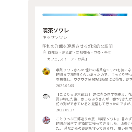
彩り #クラシカルな街 #私の好きな京都
喫茶ソワレ
キッサソワレ
昭和の洋館を連想させる幻想的な空間
京都駅・河原町・京都御所・四条・壬生
カフェ, スイーツ・お菓子
喫茶ソワレさん💙 憧れの喫茶店✨ いつも気
時間まで2時間くらいあったので、じっくり待つ
を想像し、ワクワク💓 結局1時間ほど待ち、店
別世界に入ったようです💙 ぶどうの透かし彫り
2024.04.09
キレイ～✨ 優しいランプの明かりにかざすとキ
がゼリーと同じサイズで、ゼリーだと思って口に
【ことりっぷ京都15】 建仁寺の見学を終え、
しまいました😣 まだこの雰囲気の中にいたく
買い物した後、さっちぶうさんが一番❓行きたが
できているでしょうからお店を後にしました。 またこの特別な
蛇の列ができていると覚悟して行ったのですが、
喫茶店 #青の世界 #ゼリーポンチ #京都
２階の窓側の席へ。若いグループばっかり😱 
2023.05.27
さっちぶうさんはゼリーポンチフロートを注文
良い雰囲気でした。 美味しくいただいてお店を出
ことりっぷ三都巡りの旅 『喫茶ソワレ』 言わ
ぷ旅 #京都 #喫茶ソワレ #ヨーグルトポ
時間が過ぎて 河原町に帰ってきました。 5組
た。 昔ながらのお店を守っておられ、 狭い店