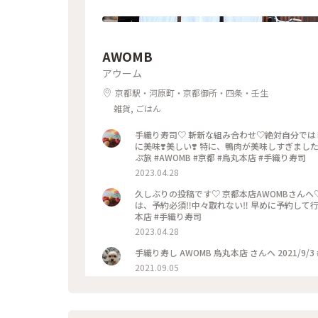
AWOMB
アウーム
京都駅・河原町・京都御所・四条・壬生
雑貨, ごはん
手織り寿司♡ 斬新な組み合わせ♡絶対自分では
に美味❣️美しい❣️ 特に、鴨肉が美味しすぎまし
ぷ旅 #AWOMB #京都 #烏丸本店 #手織り寿司
2023.04.28
久しぶりの投稿です♡ 京都本店AWOMBさんへ
は、予約必須‼︎中々取れない‼︎ 早めに予約して行
本店 #手織り寿司
2023.04.28
手織り寿し AWOMB 烏丸本店 さんへ 2021/9/3
2021.09.05