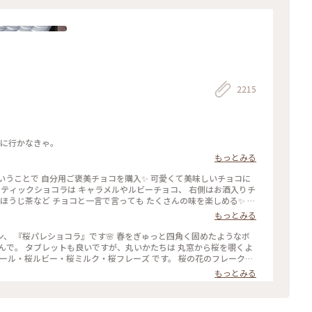
2215
いに行かなきゃ。
もっとみる
くさんの味を楽しめる✨ パ
チョコでもプレゼント用でも どちらにもおすすめの詰め合わせです
もっとみる
♡ #ほっとひと息 #バレンタイン #スイーツ好き #ゴーラー隊
』です🌸 春をぎゅっと四角く固めたようなボ
から桜を覗くよ
イフルーツのトッピング。 桜の香りのミルクチョコやルビーチョコ
もっとみる
ーツ #和スイーツ #チョコレート #お取り寄せ #手みやげ #おみやげ