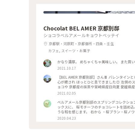
Chocolat BEL AMER 京都別邸
ショコラベルアメールキョウトベッテイ
京都駅・河原町・京都御所・四条・壬生
カフェ, スイーツ・お菓子
かなり濃厚。 めちゃくちゃ美味しい。 また買
2021.10.17
【BEL AMER 京都別邸】さん🍫 バレンタインということで 自分用ご褒美チョコを購入✨ 可愛くて美味しいチョコに
心が癒され ほっとひと息できました😍 左側のスティックショコラは キャラメルやルビーチョコ、 右側はお酒入りチ
ョコや 京都産の抹茶や宮崎県産日向夏 愛媛県産ほうじ茶など チョコと一言で言っても た
ッケージやデザインもとても可愛いので ご褒美
2021.02.05
ベルアメール京都別邸のスプリングコレクション、 『桜パレショコラ
ックスに、 桜モチーフのチョコレートを詰め込んで。 タブレットも良いですが、丸いかたちは 丸窓
うな和を感じます。 右から ・桜ブラン・桜ノワール・桜ルビー・桜ミルク・桜フレーズ です。 桜の花のフレークや
ストロベリーにフランボワーズ、 ナッツやドラ
2020.04.23
を使用し、 一枚ずつ違う味を楽しめます♪ 金銀のキラキラと満開の桜、 テーブルの上でのお花見も良いですね😊 #
ベルアメール #BELAMER #京都 #桜 #桜スイ