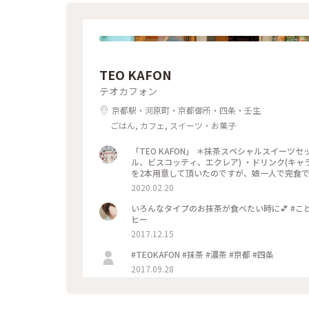
TEO KAFON
テオカフォン
京都駅・河原町・京都御所・四条・壬生
ごはん, カフェ, スイーツ・お菓子
「TEO KAFON」 ＊抹茶スペシャルスイー
ル、ビスコッティ、エクレア) ・ドリンク(キャ
を2本用意して頂いたのですが、娘一人で完食でした
2020.02.20
いろんなタイプのお抹茶が食べたい時に💕 #ことり
ヒー
2017.12.15
#TEOKAFON #抹茶 #濃茶 #京都 #四条
2017.09.28