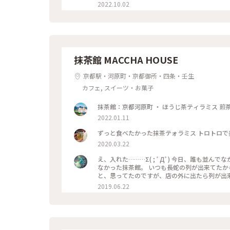
やり涼しげなゼリーポンチをたのんで 文庫本を
2022.10.02
井の梁や調度品もシックで美しく 昭和の香りが
もすごく近いのですが、 コーナーだったので 
ことが できた素敵な1日でした。 ・ ・ #私のことりっぷ2022 #秋いろとりどり #Myこと
ソワレ #純喫茶 #喫茶店 #ゼリーポンチ #ひん
レトロ #
抹茶館 MACCHA HOUSE
京都駅・河原町・京都御所・四条・壬生
カフェ, スイーツ・お菓子
2022.01.11
ずっと食べたかった抹茶テォラミス トロトロで
2020.03.22
え、入れた………Σ( ; ﾟДﾟ) 今日、誰も並んでなかった。。。 流行る前に、中学からの
なかった抹茶館。 いつも長蛇の列が出来てたから…
と、思ってたのですが、店の外に出たら列が出来てましたΣ( ; ﾟ
ミスのセット😋🍴💕 上の粉(？)が、ほう
2019.06.22
けだと、あんな粉っぽくないと思うけど🤔 まぁ！美味しかったからいっか
#京都