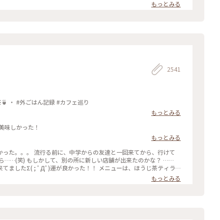
読みながら、ひと休みです。 灯りの抑えられた落ち着いた店内は 天
もっとみる
漂っていますが、 お客さんは若い観光客の方が多かったです。 お席
ひっそりと自分の時間を過ごせました✨ ゆるり京都の街歩きを楽しむ
りっぷ #休日ドライブ #喫茶
やりスイーツ #京都スイーツ #京都カフェ #レトロ #レトロ喫茶 #昭和
四条河原町 #京都 #ことりっぷ京都 #ことりっぷ三都巡りの旅
2541
抹茶館：京都河原町 ・ ほうじ茶ティラミス 煎茶🍵 ・ #外ごはん記録 #カフェ巡り
もっとみる
美味しかった！
もっとみる
友達と一回来てから、行けて
…(笑) もしかして、別の所に新しい店舗が出来たのかな？ ……
Дﾟ)運が良かった！！ メニューは、ほうじ茶ティラ
じ茶風味。きな粉にほうじ茶がブレンドされてるのかな……？？ほうじ茶だ
もっとみる
(笑) #抹茶館 #抹茶 #ほうじ茶ティラミス