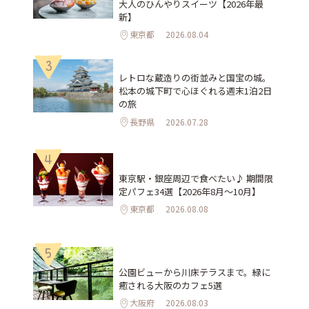
大人のひんやりスイーツ【2026年最
新】
東京都
2026.08.04
3
レトロな蔵造りの街並みと国宝の城。
松本の城下町で心ほぐれる週末1泊2日
の旅
長野県
2026.07.28
4
東京駅・銀座周辺で食べたい♪ 期間限
定パフェ34選【2026年8月～10月】
東京都
2026.08.08
5
公園ビューから川床テラスまで。緑に
癒される大阪のカフェ5選
大阪府
2026.08.03