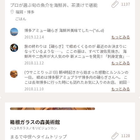
げ図鑑 #お香 #白檀 #和紙 #こもりっぷ仙台 #カメラ #カメラ初
1137
プロが選ぶ旬の魚介を海鮮丼、茶漬けで堪能
心者🔰 #fumitubu
福岡・博多
ごはん
博多アミュー磯らぎ 海鮮丼美味でした〜(*ơᴗơ)
2019.12.14
もっとみる
旅の終わりは【磯らぎ】で締めくくるのが 最近のお決まりに
なっているような……。 ここの器は、すべて波佐見焼き。 海
鮮丼や二色丼が大人気の中 新メニューを発見‼️ 「刺身定食」と
一般的に使われる名前ですが、運ばれてきたものを見ると
2018.11.12
もっとみる
✨✨✨ お洒落な感じでテンションUP⤴️⤴️ 新鮮なお刺身を、特
製ゴマだれや、甘口九州醤油、辛口関東醤油で食べたり、ごは
(ウサことりっぷ ⑬) 朝4時起きから始まった感動とルンルンの
んに乗っけてあご出汁をかけたり……。 大好きなユーザーさん
一日。 締めは博多駅アミュプラザ博多内の磯らぎさんへ。 こ
と…… 別れづらいせいか、おしゃべりしながら時間をかけて少
こは去年博多に行った時にも訪れたお気に入りのお店。 前回
しずつ少しずついただきました。 定食で出されたお茶碗、湯
はユーザーさんの投稿を見て行ったのですが、今回はその投稿
2018.11.10
もっとみる
呑み、お箸、ゴマだれ、ゴボウ茶など購入することができま
者ご本人とご一緒させて頂きました☺️ 混んでいたので窓際で
す。 またいらしてくださいね‼️ ウサコッコさん、merryさん❣️
なくカウンター席だったのは残念でしたが、前回は無かった
#わたしの街#クラシカル#秋深き#ことりっぷ福岡
｢刺身定食」を仲良くオーダー。 その日に捕れた新鮮なお刺身
8種の盛り合わせを、まずはそのまま薬味やタレで楽しみ。。
あとは特製のアゴ出汁を掛けて海鮮茶漬けにしていただきまし
た😊 お魚が新鮮なのでどうやって食べても美味しい🎵一緒に
箱根ガラスの森美術館
出してくれるごぼう茶もgooです。 2日間ずっとドライバー、
ガイドをしてくださったnaonaoaromaさん。 久留米から博多
ハコネガラスノモリビジュツカン
まで、一緒に夕飯を食べる為に来てくれました。 感謝、感謝
1128
まるで中世へタイムトリップ
の楽しかった2日間もあっという間に過ぎ このあとは涙のお別