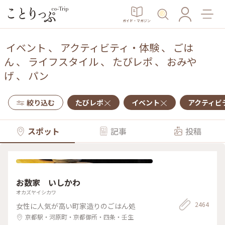
ガイド・マガジン
イベント
、
アクティビティ・体験
、
ごは
ん
、
ライフスタイル
、
たびレポ
、
おみや
げ
、
パン
絞り込む
たびレポ
イベント
アクティビ
スポット
記事
投稿
お数家 いしかわ
オカズヤイシカワ
2464
女性に人気が高い町家造りのごはん処
京都駅・河原町・京都御所・四条・壬生