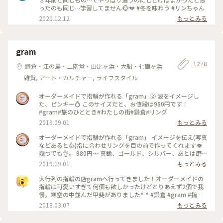
ったのも同じ…学習してません🐵💔 #冬を味わう #リンちゃん
2020.12.12
もっとみる
gram
1278
鎌倉・江の島・二階堂・由比ヶ浜・大船・七里ヶ浜
雑貨, アート・カルチャー, ライフスタイル
オーダーメイドで指輪が作れる「gram」② 波をイメージし
た、ピンキー💍 このサイズだと、お値段は980円です！
#gram#旅のひととき#わたしの街#鎌倉#リング
2019.09.01
もっとみる
オーダーメイドで指輪が作れる「gram」 イメージを伝え(写真
などあると👍)指に合わせリングを目の前で作ってくれます👁
幾つでも👌。 980円〜 真鍮、ゴールド、シルバー、あとは磨
きをかけるかマットな感じにするか💍😊✨✨ 今回は、左からピ
2019.09.01
もっとみる
ンキー、中指、親指と作りました😅 いつもは行列がすごいの
に、この日、整理券なし、30分並び入れました😱😱‼️(平日の
大行列の指輪の店gramへ行ってきました！オーダーメイドの
夕方) 皆さん、カップルもいだけど、グループで来られ旅の思
指輪は可愛いすぎて何個も欲しかったけどとりあえず2個で我
い出に作られたりしている方が多かったです😊 まさか、入れ
慢。寒空の中並んだ甲斐がありました^ ^ #鎌倉 #gram #指輪
ると思わなかったので、待ち時間に情報収集し勢いで作ったリ
#オーダーメイド
2018.03.07
もっとみる
ング。それでも、なんだか愛着がわきますね… 次は、重ね付け
られるのを作ろうかなぁ… #gram#旅のひととき#わたしの街#