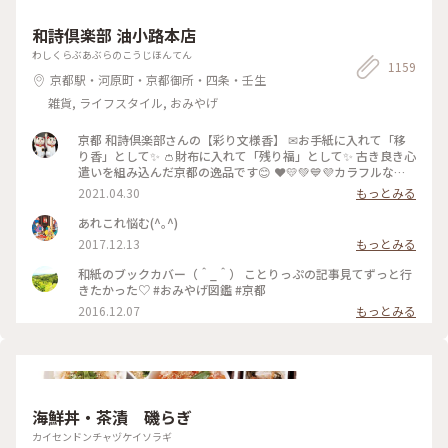
和詩倶楽部 油小路本店
わしくらぶあぶらのこうじほんてん
1159
京都駅・河原町・京都御所・四条・壬生
雑貨, ライフスタイル, おみやげ
京都 和詩倶楽部さんの【彩り文様香】 ✉お手紙に入れて「移
り香」として✨ 👛財布に入れて「残り福」として✨ 古き良き心
遣いを組み込んだ京都の逸品です😊 ❤️💛💚💙💜カラフルな可
愛い「京もの」 持ってるだけで幸せな気持ちになりますよ〜(*
2021.04.30
もっとみる
´ᵕ`*) ❁❀✿✾🤍香りは 白檀🤍❁❀✿✾ 伝統文様の説明は写真5
枚目を見てくださいね✨ * 白檀はふくよかで優美さを兼ね備え
あれこれ悩む(^｡^)
高貴な心打つ香りがします(*´˘`*)♡♡♡ 大好きな香りです(｡･
2017.12.13
もっとみる
ω･｡)❁。🌼.*･ﾟ .ﾟ･*. * 古代より人の心を捉え 和らげてきた香
り。 お寺にいるような落ち着いた気持ちになります😌 * 今日
和紙のブックカバー（＾_＾） ことりっぷの記事見てずっと行
で4月も最終日。 過ぎ行く春を名残惜しみ 桜のお香をたきまし
きたかった♡ #おみやげ図鑑 #京都
た･:*:･(*´ｴ｀*)･:*:･ 🌸桜だけど 白檀の香りです😆 🐱にゃんこ
2016.12.07
もっとみる
のお香立てを見せたかったの〜😜 * 我慢がまんの連休ですが
お家時間も楽しく豊かに過ごしましょ💕 ～
🎼.•*¨*•.¸¸♬🎶•*¨*•.¸¸♬•*¨*•.¸¸♪😀❤🌷🐇🦋 先月 仙台三
越の京都展で買いました。 懐紙を利用した お箸袋の折り方な
ども教えていただきました〜😍 Webショップでも買えます
よ〜✨ エリアは妄想ことりっぷで*⋆✈京都にお邪魔しま〜す😊
⤵︎ ︎下のスポットから ことりっぷさんの記事がご覧になれます
海鮮丼・茶漬 磯らぎ
よ😊 * #花を愉しむ #ことりっぷ京都 #京都 #和紙 #彩り文様香
カイセンドンチャヅケイソラギ
#包み香 #和詩倶楽部 #わしくらぶ #お土産 #おみやげ #おみや