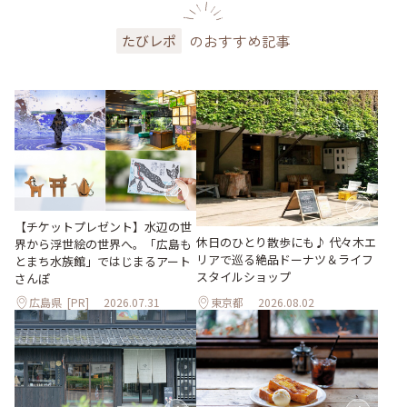
のおすすめ記事
たびレポ
【チケットプレゼント】水辺の世
休日のひとり散歩にも♪ 代々木エ
界から浮世絵の世界へ。「広島も
リアで巡る絶品ドーナツ＆ライフ
とまち水族館」ではじまるアート
スタイルショップ
さんぽ
広島県
[PR]
2026.07.31
東京都
2026.08.02