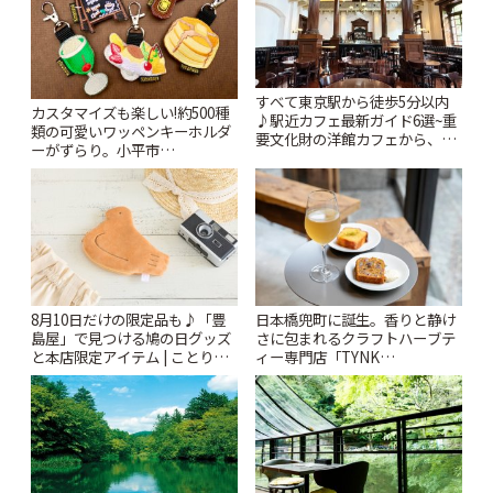
すべて東京駅から徒歩5分以内
カスタマイズも楽しい!約500種
♪駅近カフェ最新ガイド6選~重
類の可愛いワッペンキーホルダ
要文化財の洋館カフェから、改
ーがずらり。小平市
札すぐのレトロ喫茶まで~ | こと
「Kimamaya T&K」 | ことりっ
りっぷ
ぷ
8月10日だけの限定品も♪「豊
日本橋兜町に誕生。香りと静け
島屋」で見つける鳩の日グッズ
さに包まれるクラフトハーブテ
と本店限定アイテム | ことりっ
ィー専門店「TYNK
ぷ
Kabutocho」 | ことりっぷ