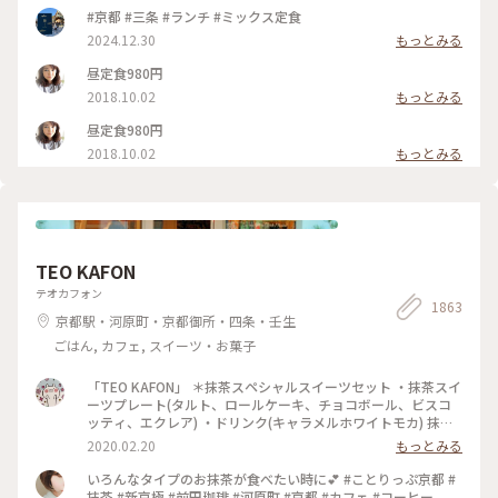
#京都 #三条 #ランチ #ミックス定食
2024.12.30
もっとみる
昼定食980円
2018.10.02
もっとみる
昼定食980円
2018.10.02
もっとみる
TEO KAFON
テオカフォン
1863
京都駅・河原町・京都御所・四条・壬生
ごはん, カフェ, スイーツ・お菓子
「TEO KAFON」 ＊抹茶スペシャルスイーツセット ・抹茶スイ
ーツプレート(タルト、ロールケーキ、チョコボール、ビスコ
ッティ、エクレア) ・ドリンク(キャラメルホワイトモカ) 抹茶
三昧出来て大満足したそうです。 フォークを2本用意して頂い
2020.02.20
もっとみる
たのですが、娘一人で完食でした。 #TEO KAFON#抹茶三昧#
プチことりっぷ京都#冬のおでかけ
いろんなタイプのお抹茶が食べたい時に💕 #ことりっぷ京都 #
抹茶 #新京極 #前田珈琲 #河原町 #京都 #カフェ #コーヒー