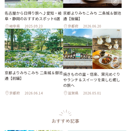
名古屋から日帰り旅へ♪愛知・岐
京都よりみちこみち 二条城＆御池
阜・静岡のおすすめスポット6選
通【後編】
岐阜県
2025.09.23
京都府
2026.06.20
京都よりみちこみち 二条城＆御池
焼きものの里・信楽、窯元めぐり
通【前編】
やランチ＆スイーツを楽しむ癒し
の旅へ
京都府
2026.06.14
滋賀県
2026.05.01
おすすめ記事