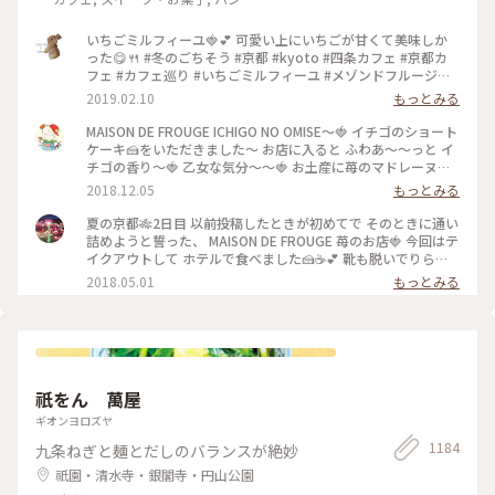
いちごミルフィーユ🍓💕 可愛い上にいちごが甘くて美味しか
った😋🍴 #冬のごちそう #京都 #kyoto #四条カフェ #京都カ
フェ #カフェ巡り #いちごミルフィーユ #メゾンドフルージュ
#苺 #strawberry #ストロベリー #いちご大好き#お茶にしよう
2019.02.10
もっとみる
MAISON DE FROUGE ICHIGO NO OMISE〜🍓 イチゴのショート
ケーキ🍰をいただきました〜 お店に入ると ふわあ〜〜っと イ
チゴの香り〜🍓 乙女な気分〜〜🍓 お土産に苺のマドレーヌを
購入〜楽しみっ❤️ #京都#イチゴのお店#ショートケーキ
2018.12.05
もっとみる
夏の京都🎋2日目 以前投稿したときが初めてで そのときに通い
詰めようと誓った、 MAISON DE FROUGE 苺のお店🍓 今回はテ
イクアウトして ホテルで食べました🍰☕️💕 靴も脱いでりらっ
くす〜〜しながら食べて、 お店でとはまた違った幸せな苺時間
2018.05.01
もっとみる
でした🍓 #京都 #カフェ #ケーキ #苺
祇をん 萬屋
ギオンヨロズヤ
1184
九条ねぎと麺とだしのバランスが絶妙
祇園・清水寺・銀閣寺・円山公園