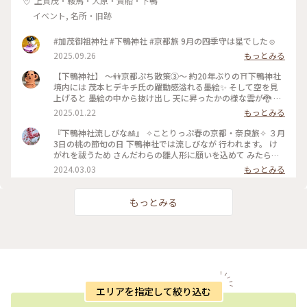
上賀茂・鞍馬・大原・貴船・下鴨
イベント, 名所・旧跡
#加茂御祖神社 #下鴨神社 #京都旅 9月の四季守は星でした☺️
2025.09.26
もっとみる
【下鴨神社】 〜👭京都ぷち散策③〜 約20年ぶりの⛩️下鴨神社
境内には 茂本ヒデキチ氏の躍動感溢れる墨絵✨ そして空を見
上げると 墨絵の中から抜け出し 天に昇ったかの様な雲が🐉 パ
ワーを感じ見入ってしまったd-maruでした #ご利益めぐり #
2025.01.22
もっとみる
下鴨神社
『下鴨神社流しびな🎎』 ✧︎ことりっぷ春の京都・奈良旅✧︎ ３月
3日の桃の節句の日 下鴨神社では流しびなが 行われます。 け
がれを祓うため さんだわらの雛人形に願いを込めて みたらし
川にひな人形を流します。 ちょうどこの日下鴨神社を 訪れる
2024.03.03
もっとみる
予定だったので なんとか見てみたいと思って 行きましたが、
たくさんの人垣で 流しびなの様子は 全然見えませんでした😂
最後ごろ少しだけ お内裏様とお雛様の姿を遠目に やっと見る
もっとみる
ことができました🎎😆 平安時代の装束をした お雛様や来賓や
幼稚園のお子さんたち 京都タワーのゆるキャラ かわいいたわ
わちゃんも登場😆 和紙でできた雛人形を 流していました。 園
児たちの歌うひな祭りの歌に ほっこり癒され 京都の雅な伝統
行事に 少しふれることができて よかったです🥰 ・ ・ #春色さ
がし #私のことりっぷ旅 #ことりっぷ春の京都・奈良旅 #母娘
旅 #下鴨神社 #流しびな #流し雛 #伝統行事 #桃の節句 #ひな祭
り #お雛様 #お内裏様 #雛人形 #たわわちゃん #京都 #出町柳 #
エリアを指定して絞り込む
春 #春の京都 #ことりっぷ京都 #ひとり旅