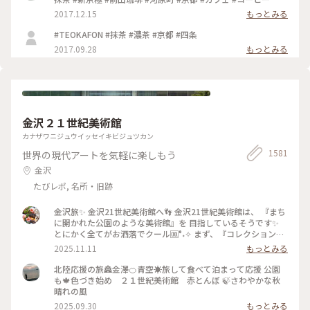
2017.12.15
もっとみる
#TEOKAFON #抹茶 #濃茶 #京都 #四条
2017.09.28
もっとみる
金沢２１世紀美術館
カナザワニジュウイッセイキビジュツカン
1581
世界の現代アートを気軽に楽しもう
金沢
たびレポ, 名所・旧跡
金沢旅✨ 金沢21世紀美術館へ👣 金沢21世紀美術館は、 『まち
に開かれた公園のような美術館』を 目指しているそうです✨
とにかく全てがお洒落でクール🆒°˖✧ まず、『コレクション展
2 文字の可能性』を鑑賞。 現代アート作品における「文字」
2025.11.11
もっとみる
の表現に 焦点を当てて、文字が持つ可能性を 絵画、版画、
書、陶芸、映像など 様々な形式の作品を通して探求していま
北陸応援の旅🏯金澤🍊青空☀️旅して食べて泊まって応援 公園
す。 文字に関して多角的な視点から見た作品の数々、 こうい
も🍁色づき始め ２１世紀美術館 赤とんぼ 🍃さわやかな秋
う見方もあるんだ！と とても興味深かったです✨ また、
晴れの風
『SIDE CORE Living road, Living space / 生きている道、生き
2025.09.30
もっとみる