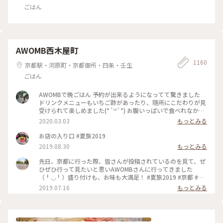
ごはん
AWOMB西木屋町
1160
京都駅・河原町・京都御所・四条・壬生
ごはん
AWOMBで晩ごはん 予約が出来るようになってて驚きました
ドリンクメニューもいちご酢があったり、随所にこだわりが見
受けられて楽しめました(*´꒳`*) お腹いっぱいで食べれなかっ
たデザートは次のお楽しみですー♡ #春の訪れ #女子旅 #いち
2020.03.03
もっとみる
ご #手織り寿司
お店の入り口 #夏旅2019
2019.08.30
もっとみる
先日、京都に行った際、皆さんが投稿されているのを見て、ぜ
ひぜひ行って見たいと思いAWOMBさんに行ってきました
（╹◡╹）盛り付けも、お味も大満足！ #夏旅2019 #京都 #五
条 #AWOMB
2019.07.16
もっとみる