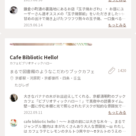
た！ 口当たりは柔らでした！ 記憶でわ… 開店の11時半前に行
ったのに、長者の列で30分以上待った記憶が… 懐かし～ ま
鎌倉小町通の裏路地にあるお店『玉子焼おざわ』 ・ お昼にユ
た、食べに行きたいな～ #神奈川 #鎌倉 #玉子焼き #おざわ #御
ーザーさん達オススメの「玉子焼御前」をいただきました✨✨
膳 #名店 #小町通り #裏 #過去
甘めの出汁で焼き上げたフワフワ熱々の玉子焼、一口食べると
旨味がジュワーッと広がります😆 この味は絶対家で再現でき
2019.06.14
もっとみる
ない美味しさです🌟 ・ ちなみに、ご飯の上の昆布もいいお
味。 玉子焼の箸休め的な役目を果たしていますよ😊 鎌倉に行
かれた時はぜひご賞味あれ！ #玉子焼おざわ #玉子焼御前 #鎌
倉 #小町通り
Cafe Bibliotic Hello!
カフェビブリオティックハロー
1420
まるで図書館のようなこだわりブックカフェ
京都駅・河原町・京都御所・四条・壬生
たびレポ
大きなバナナの木がお出迎えしてくれる、京都清明町のブック
カフェ「ビブリオティックハロー！」で真夜中の読書タイム。
壁一面に佇む本棚と光で照らされたデスクが知的な雰囲気で、
これぞ大人カフェでした。2階に貫けている本棚を見に行く
2022.09.11
もっとみる
と、ちょっとスケスケの渡り廊下でスリリング。スイーツもド
リンクも美味しくて、夜遅くまでやっているのも嬉しくて。。
cafe bibliotic hello！〜〜 お店の前には大きな木々…。まるで
これは出張の度に立ち寄りそうです。築150年以上の町屋をリ
ジャングル⁇ 店内は 本がたくさんあり大人な雰囲気〜📖 わたし
ノベしたというところも見応えあり。観光というよりも、ロー
は カフェラテとレモンのタルト🍋爽やか〜❣️タルトのうえの レ
カルに寄り添っているようで温かい空気も感じました。 #私の
モンのドライフルーツがめちゃくちゃ美味しい❣️ カフェの横で