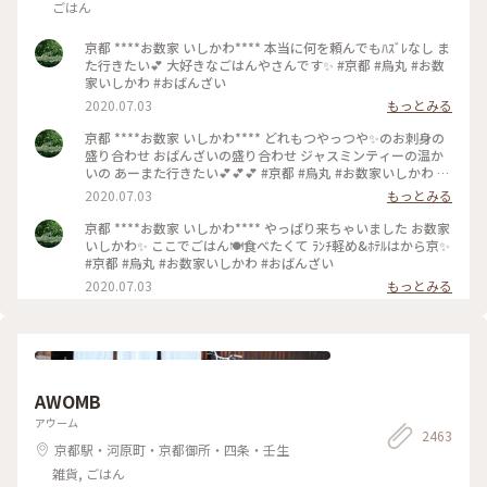
ごはん
京都 ****お数家 いしかわ**** 本当に何を頼んでもﾊｽﾞﾚなし ま
た行きたい💕 大好きなごはんやさんです✨ #京都 #烏丸 #お数
家いしかわ #おばんざい
2020.07.03
もっとみる
京都 ****お数家 いしかわ**** どれもつやっつや✨のお刺身の
盛り合わせ おばんざいの盛り合わせ ジャスミンティーの温か
いの あーまた行きたい💕💕💕 #京都 #烏丸 #お数家いしかわ #
おばんざい #お刺身 #刺盛り #おばんざい盛り合わせ
2020.07.03
もっとみる
京都 ****お数家 いしかわ**** やっぱり来ちゃいました お数家
いしかわ✨ ここでごはん🍽️食べたくて ﾗﾝﾁ軽め&ﾎﾃﾙはから京✨
#京都 #烏丸 #お数家いしかわ #おばんざい
2020.07.03
もっとみる
AWOMB
アウーム
2463
京都駅・河原町・京都御所・四条・壬生
雑貨, ごはん