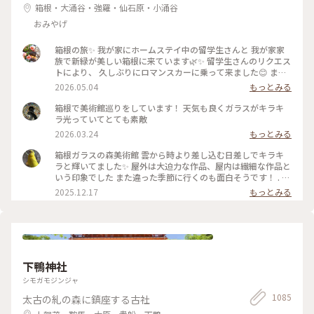
れが待っていました😢 また必ずお会いしましょう✨ (11月3日
箱根・大涌谷・強羅・仙石原・小涌谷
撮影) #感動の旅 #お気に入りのお店 #2日間ありがとう
おみやげ
箱根の旅✨ 我が家にホームステイ中の留学生さんと 我が家家
族で新緑が美しい箱根に来ています🌿✨ 留学生さんのリクエス
トにより、 久しぶりにロマンスカーに乗って来ました😊 まず
は、箱根ガラスの森美術館へ°˖✧ 1番感動したのが、庭園でひ
2026.05.04
もっとみる
ときわ輝いていた 「クリスタル・ガラスの藤の花」💙💜🤍 藤
の花は春から初夏にかけて 箱根の山間に美しく咲くそうで、
箱根で美術館巡りをしています！ 天気も良くガラスがキラキ
またイタリア•フィレンツェにも 名所があるそうです✨ その藤
ラ光っていてとても素敵
の花をクリスタル・ガラスで表現... 爽やかな初夏の風と木漏れ
2026.03.24
もっとみる
日に輝く様子は 夢のように美しかったです𖧷 ⁺. 【展示期間】
2026年3月14日から6月25日まで。 #箱根ガラスの森美術館 #
箱根ガラスの森美術館 雲から時より差し込む日差しでキラキ
箱根 #ちいさな列車旅 #クリスタル・ガラスの藤の花 #藤の花
ラと輝いてました✨ 屋外は大迫力な作品、屋内は繊細な作品と
#藤 #久しぶりにロマンスカー
いう印象でした また違った季節に行くのも面白そうです！ . #
ことりっぷ #ことりっぷ箱根
2025.12.17
もっとみる
下鴨神社
シモガモジンジャ
1085
太古の糺の森に鎮座する古社