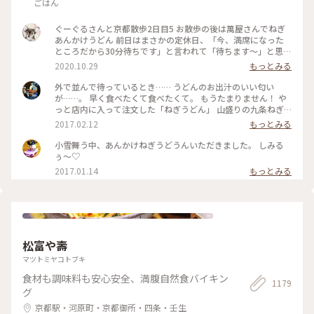
ごはん
ぐーぐるさんと京都散歩2日目5 お散歩の後は萬屋さんでねぎ
あんかけうどん 前日はまさかの定休日、「今、満席になった
ところだから30分待ちです」と言われて「待ちます〜」と思わ
ず♡︎😆 検温もして無事にいただきました❣️ #小さな秋 #京都 #
2020.10.29
もっとみる
食欲の秋
外で並んで待っているとき…… うどんのお出汁のいい匂い
が……。 早く食べたくて食べたくて。 もうたまりません！ や
っと店内に入って注文した「ねぎうどん」 山盛りの九条ねぎ
と、おろし生姜がのってやってきました！ あ～～もう幸せ
2017.02.12
もっとみる
～！ 出汁の匂いを嗅ぎながら、ねぎと生姜、ねぎとうどん、
出汁の順で、あっという間に平らげてしまいました。 食べ終
小雪舞う中、あんかけねぎうどうんいただきました。 しみる
わったときに友人と目を合わせて笑顔でほっこり！ 身も心も
ぅ〜♡
充電満タン！ #和む #京都さんぽ#ことりっぷ京都
2017.01.14
もっとみる
松富や壽
マツトミヤコトブキ
食材も調味料も安心安全、満腹自然食バイキン
1179
グ
京都駅・河原町・京都御所・四条・壬生