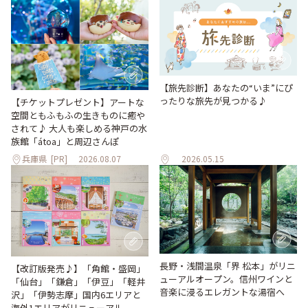
【旅先診断】あなたの“いま”にぴ
ったりな旅先が見つかる♪
【チケットプレゼント】アートな
空間ともふもふの生きものに癒や
されて♪ 大人も楽しめる神戸の水
族館「átoa」と周辺さんぽ
兵庫県
[PR]
2026.08.07
2026.05.15
長野・浅間温泉「界 松本」がリニ
【改訂版発売♪】「角館・盛岡」
ューアルオープン。信州ワインと
「仙台」「鎌倉」「伊豆」「軽井
音楽に浸るエレガントな湯宿へ
沢」「伊勢志摩」国内6エリアと
海外1エリアがリニューアル