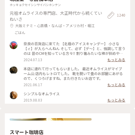
ホッキョクセイシンサイバシホンテン
元祖オムライスの専門店、大正時代から続くてい
1240
ねいさ
大阪ミナミ・心斎橋・なんば・アメリカ村・堀江
ごはん
奈良の百貨店に来てた 【北極のアイスキャンデー】 小さな
【ィ】が入らへんねん そして、必ず【デ〜】と、強調して言う
のは 昔のCMを知っている方々‼️ 割り箸みたいな棒が斜めやね
ん ※子供の頃は割り箸やと思いこんでた チョコと違うねん❗️ コ
2024.07.13
もっとみる
コアやねん❗️ #大阪市
本店に連れて行ってもらいました。 最近オムライスがマイブ
ーム🤗 店内もレトロでした。 靴を脱いで畳のお部屋にあがる
ので、くつろげますね。また行きたいお店です。
2021.06.17
もっとみる
シンプルなオムライス
2019.08.03
もっとみる
スマート珈琲店