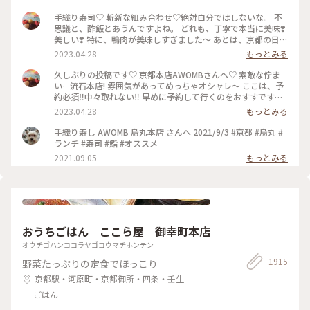
手織り寿司♡ 斬新な組み合わせ♡絶対自分ではしないな。 不
思議と、酢飯とあうんですよね。 どれも、丁寧で本当に美味❣️
美しい❣️ 特に、鴨肉が美味しすぎました〜 あとは、京都の日本
酒🍶♡ 素敵時間でした〜 #わたしのことりっぷ旅 #AWOMB #
2023.04.28
もっとみる
京都 #烏丸本店 #手織り寿司
久しぶりの投稿です♡ 京都本店AWOMBさんへ♡ 素敵な佇ま
い…流石本店! 雰囲気があってめっちゃオシャレ〜 ここは、予
約必須‼︎中々取れない‼︎ 早めに予約して行くのをおすすです♡
GW人すごそうですね… #京都 #AWOMB #烏丸本店 #手織り寿
2023.04.28
もっとみる
司
手織り寿し AWOMB 烏丸本店 さんへ 2021/9/3 #京都 #烏丸 #
ランチ #寿司 #鮨 #オススメ
2021.09.05
もっとみる
おうちごはん ここら屋 御幸町本店
オウチゴハンココラヤゴコウマチホンテン
1915
野菜たっぷりの定食でほっこり
京都駅・河原町・京都御所・四条・壬生
ごはん