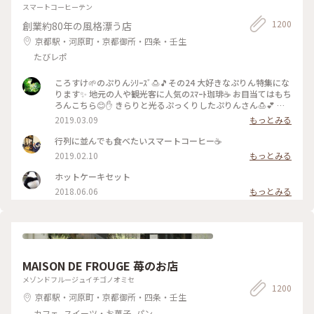
スマートコーヒーテン
1200
創業約80年の風格漂う店
京都駅・河原町・京都御所・四条・壬生
たびレポ
ころすけ🌱のぷりんｼﾘｰｽﾞ🍮🎵その24 大好きなぷりん特集にな
ります✨ 地元の人や観光客に人気のｽﾏｰﾄ珈琲☕️ お目当てはもち
ろんこちら😊✋ きらりと光るぷっくりしたぷりんさん🍮💕 固
めで卵を感じる昔ながらのお味です😊ｶﾗﾒﾙｿｰｽはとても優しく
2019.03.09
もっとみる
苦味がなくて美味しかった～(*´∀｀*)🎶 ｶﾞﾗｽのお皿もお店の
昭和ﾚﾄﾛな雰囲気にぴったり合っていました💓たまごｻﾝﾄﾞもﾎｯﾄ
行列に並んでも食べたいスマートコーヒー☕️
ｹｰｷも美味しくて京都に来たらおすすめな喫茶店です🍴 #スマ
2019.02.10
もっとみる
ート珈琲 #ぷりん #プリン #昔ながら #光る #レトロ #昭和レト
ロ #喫茶店 #お目当て #自家製 #京都 #ぷりんシリーズ
ホットケーキセット
2018.06.06
もっとみる
MAISON DE FROUGE 苺のお店
メゾンドフルージュイチゴノオミセ
1200
京都駅・河原町・京都御所・四条・壬生
カフェ, スイーツ・お菓子, パン