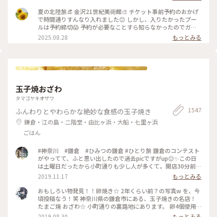
るための場所』も鑑賞。 これは、アートチームSIDE COREの
展覧会で、 「道」や「移動」をテーマに、 ストリートカルチ
夏の北陸旅👒 金沢21世紀美術館🎨‎ チケット事前予約のおかげ
ャーの視点から 「異なる場所をつなぐ表現」、 「生きるため
で時間通りすんなり入れました😊 しかし、入りたかったプー
の場所」を 美術館の中に創出することを目指しているそう✨
ルは予約締切😱 予約が必要なことすら知らなかったのでガッ
様々な角度から道や移動を見ている作品、 一体感もあってと
カリ💧 そうですよね、人気の美術館ですものね… そして雨の
2025.08.28
もっとみる
っても面白かったです！ 一日中いても楽しめる とっても素敵
ため、屋外でプールを上から覗くのも中止になっていました💧
な美術館でした💕 ✳︎ 『コレクション展2 文字の可能性』
この時の展覧会はテーマが重く、見るのが辛くて途中でギブア
2025年9月27日(土) - 2026年1月18日(日） ✳︎ 『SIDE CORE
ップしてしまいました… 館内をぐるっと回っていると雨が止
Living road, Living space / 生きている道、生きるための場
み、上から覗くプールが見られるようになり急いで見学！ も
所』 2025年10月18日(土) - 2026年3月15日(日) #金沢21世紀
のの数分でまた雨が降り始めて見学中止になり、少しの間でし
美術館 #コレクション展2文字の可能性
たが見られて良かったです😊 館内外にアート作品に溢れ、か
#SIDECORELivingroadLivingspace/生きている道生きるため
玉子焼おざわ
わいいラビットチェアや、憧れのアルネ・ヤコブセンデザイン
の場所 #ことりっぷと一緒 #金沢 #金沢旅
のアントチェアやスワンチェアに座れたのも満足✨ 女子トイレ
タマゴヤキオザワ
の中にもアートがありました🎨 #夏の北陸旅 #北陸旅 #金沢21
1547
ふんわりとやわらかな絶妙な食感の玉子焼き
世紀美術館 #美術館 #金沢 #石川 #アートな景色
鎌倉・江の島・二階堂・由比ヶ浜・大船・七里ヶ浜
ごはん
#神奈川 #鎌倉 #ひみつの鎌倉 #ひとり旅 鎌倉のコンテスト
がやってて、ふと思い出したので過去picですがup😌✨この日
は土曜日だったから小町通りも少し人が多くて。開店30分前に
並び始めて、既に前に10人ほどいましたよ〜。運良く1巡目で
2019.11.17
もっとみる
入れたので、玉子焼きを注文😎なんともいえない甘さと出汁の
お味と、、、とりあえず美味😂笑！また機会があれば行きたい
おもしろい物発見！！卵焼き☆ 2年くらい前？の写真w を、今
なあ。
頃投稿なう！笑 神奈川県の鎌倉市にある、玉子焼きの名店！
たまご焼 おざわ☆ 小町通りの裏路地にあります。 卵4個使用
で、砂糖醤油の風味の後に、出汁の風味と旨みが来る感じでし
2019.08.30
もっとみる