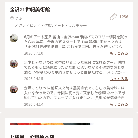
鎌倉#リング
金沢21世紀美術館
1256
金沢
アクティビティ・体験, アート・カルチャー
6月のアート旅☂️ 富山→金沢へ🚃 市内バスのフリー切符を買っ
たら🎫 早速、金沢の旅スタートです🚌 最初に向かったのは
「金沢21世紀美術館」🏛️ これまで二回、行った時はどちらも
休館日😱 今回初めて、あのスイミングプールも見ることが 出
2026.07.10
もっとみる
来ました🏊🏊 ただ私は一人(笑)なのでプールに入っても上から
写真は撮れないよね⁉️と、、、 なので上から下の人達を見て楽
水中じゃないのに 水中にいるような気分になれるプール 晴れ
しみました😂 修学旅行かな❓の子供達の同行者の様に…🤣 混ま
てたらもっと綺麗だったかなあ と思いながら不思議な感じを
ないうちにと午前中に来たので そこまで混雑してなくゆっく
満喫 予約制なので手続きがちょっと面倒だけど、 見てよかっ
り出来ました✨✨ #ひみつの絶景 #ことりっぷ金沢 #金沢21世
た #ちいさな列車旅 #金沢#金沢21世紀美術館#プール #現代ア
2026.04.15
もっとみる
紀美術館#スイミングプール #金沢市内バスフリー切符
ート
金沢ことりっぷ 前回来た時は震災直後でこちらの美術館には
入れなかったので、今回は真っ先に来ました😊🖼️ ネットで予
約していたので、スムーズに入れました。 八重桜が満開🌸🌸
🌸🌸🌸 芝生も綺麗でとても気持ちいい。 フリースペースもた
2026.04.14
もっとみる
くさんあるので のんびり楽しめます。 今日は海外からの観光
客が多かったようで、 私も英語で案内されそうになりました
😅 #ちいさな列車旅 #金沢#石川県#金沢21世紀美術館#桜🌸#
現代アート
北極星 心斎橋本店