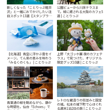
新しくなった「ことりっぷ軽井
公園ビューから川床テラスま
沢」と一緒におでかけしたい注
で。緑に癒される大阪のカフェ5
目スポット13選【スタンプラリ
選 | ことりっぷ
ー開催中】 | ことりっぷ
【北海道】青空に浮かぶ雲をイ
上野「大ゴッホ展 夜のカフェテ
メージ。てん菜の恵みを味わう
ラス」で見つけた、オリジナル
「みるくのくも」 | ことりっぷ
限定グッズ10選 | ことりっぷ
レトロな蔵造りの街並みと国宝
青葉通の緑を眺めながら、静か
の城。松本の城下町で心ほぐれ
な時間を。仙台「Echoes」で
る週末1泊2日の旅 | ことりっぷ