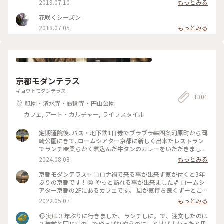
2019.07.10
もっとみる
ことりっぷ2022 #Myことりっぷ #京都カフェ #ブックカフ
は パンも販売してます。こちらも魅力的でしたが またの機会
ェ #読書 #ガトーショコラ #コーヒー
に〜 #京都#カフェ#レモンタルト
花咲くシーズン
2018.07.05
もっとみる
京都モダンテラス
キョウトモダンテラス
1301
祇園・清水寺・銀閣寺・円山公園
カフェ, アート・カルチャー, ライフスタイル
定期通院後､バス・地下鉄1日券でブラブラ🚌四条河原町から岡
崎公園にきて､ロームシアター京都に新しく出来たレストラン
でランチ🍽️柔らかく煮込んだ牛タンのカレーをいただきました
🍛 #グルメ #ランチ #カレー
2024.08.08
もっとみる
京都モダンテラス✨ コロナ禍で来る事が出来ず気が付くと3年
ぶりの京都です！😭 やっと訪れる事が出来ました💕 ロームシ
アター京都の2Fにあるカフェです。 風が気持ち良くずーとこ
こで時間を過ごしていたいカフェです🥰 スズメが残したケー
2022.05.07
もっとみる
キのくずを食べにテーブルの上にやってきてました😆 #Myこ
とりっぷ #春風さんぽ
🐵実は３年ぶりに行きました、ランチしに。で、注文したのは
３年前と同じもの…でやっぱり違うのにしとけばよかったと思