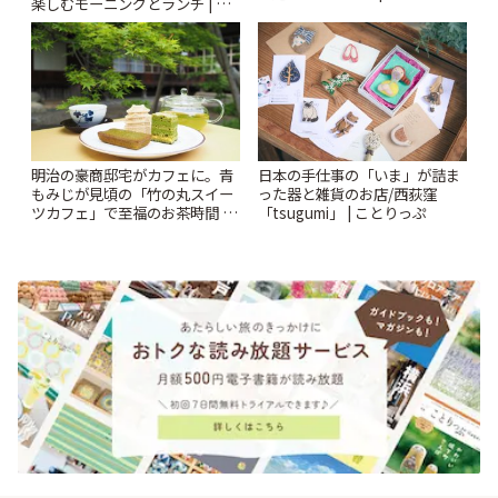
楽しむモーニングとランチ | こ
とりっぷ
明治の豪商邸宅がカフェに。青
日本の手仕事の「いま」が詰ま
もみじが見頃の「竹の丸スイー
った器と雑貨のお店/西荻窪
ツカフェ」で至福のお茶時間 |
「tsugumi」 | ことりっぷ
ことりっぷ