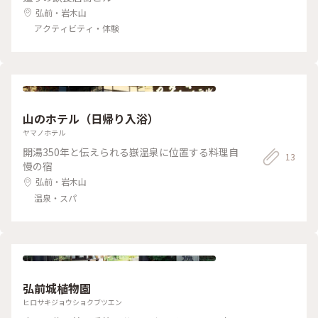
弘前・岩木山
アクティビティ・体験
山のホテル（日帰り入浴）
ヤマノホテル
開湯350年と伝えられる嶽温泉に位置する料理自
13
慢の宿
弘前・岩木山
温泉・スパ
弘前城植物園
ヒロサキジョウショクブツエン