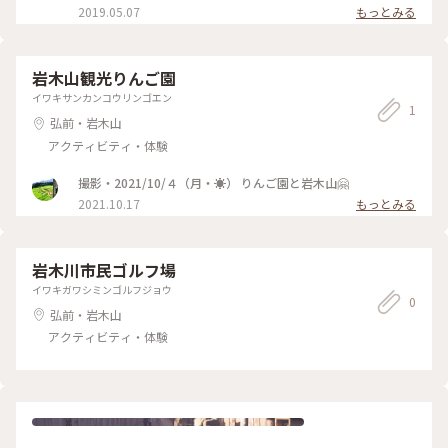
ドの焼きたても食べてみたい！ . #おいしい時間 #弘前観光 #青
2019.05.07
もっとみる
森観光 #小山せんべい
岩木山観光りんご園
イワキサンカンコウリンゴエン
1
弘前・岩木山
アクティビティ・体験
撮影・2021/10/４（月・☀️） りんご園と岩木山🤗
2021.10.17
もっとみる
岩木川市民ゴルフ場
イワキガワシミンゴルフジョウ
0
弘前・岩木山
アクティビティ・体験