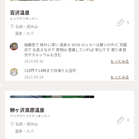
が、少し混みます💧 晴れてれば朝イチも空いてて良いですよ(*
´罒`*) (2019年5月1日撮影) ただ今、青森→東京方面へ移動中
百沢温泉
🚙💨 ﾁｮｯﾄ投稿。 #青森県 #弘前市 #弘前城 #弘前さくらまつり
#ハート #桜 #おでかけ日和 #平成令和ふたりっぷ青森
ヒャクザワオンセン
5
#SONYa6000
弘前・岩木山
温泉・スパ
強酸性で 味わい深い 温泉♨️ ¥320 ロッカーは無いけれど 対面
式で 丸見えなので 荷物は 意識していれば 安心です 濁り湯 鉄
分やカルシウムも含む
2019.08.30
もっとみる
320円で10時まで日帰り入浴可
2015.09.24
もっとみる
鯵ヶ沢高原温泉
アジガサワコウゲンオンセン
3
弘前・岩木山
温泉・スパ