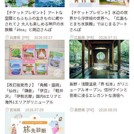
【チケットプレゼント】アートな
【チケットプレゼント】水辺の世
空間ともふもふの生きものに癒や
界から浮世絵の世界へ。「広島も
されて♪ 大人も楽しめる神戸の水
とまち水族館」ではじまるアート
族館「átoa」と周辺さんぽ
さんぽ
兵庫県
[PR]
2026.08.07
広島県
[PR]
2026.07.31
長野・浅間温泉「界 松本」がリニ
【改訂版発売♪】「角館・盛岡」
ューアルオープン。信州ワインと
「仙台」「鎌倉」「伊豆」「軽井
音楽に浸るエレガントな湯宿へ
沢」「伊勢志摩」国内6エリアと
海外1エリアがリニューアル
宮城県
2026.07.09
長野県
[PR]
2026.08.05