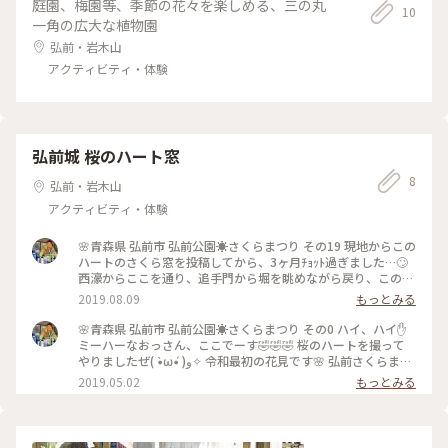
庭園、梅園等、季節の花々を楽しめる、三の丸
10
一角の広大な植物園
弘前・岩木山
アクティビティ・体験
弘前城 桜のハート窓
8
弘前・岩木山
アクティビティ・体験
🌸青森県 弘前市 弘前公園☀さくらまつり その19 現地からこの
ハートのさくら窓を投稿してから、3ヶ月ﾁｮｯﾄ過ぎました…🙄
西濠からここを通り、追手門から堀を眺めながら戻り、この後
帰路に着きました🚶 ハートの桜窓。場所はスポット情報に正
2019.08.09
もっとみる
確に入れたので、来年以降見に行く方は参考にしてください
(´꒳｀*) 🔹🔸🔹🐤🔸🔹🔸🐤🔹🔸🔹 前回は横カットだったので、
🌸青森県 弘前市 弘前公園☀さくらまつり その0 ハイ、ハイ✋
地面すれすれからの縦構図をスクエアにしてみました☝ 女子
ミーハーなおっさん、ここでーす🤣🤣🤣 桜のハートを撮って
多めの人混みの中、ハートに食いつくミーハーさをこれからも
やりましたぜ( •̀ω•́ )و✧ 令和最初の花見です🌸 弘前さくらまつ
忘れずにいたいと思います🤣🤣🤣 (令和元年5月1日撮影) #青森
り で半分シークレットスポットのようにある、このラブリー
2019.05.02
もっとみる
県 #弘前市 #弘前公園 #弘前さくらまつり #桜 #夜桜 #ＧＷ青森
な桜の窓☝ 日本一の呼び声も高いこの弘前城の桜は、津軽の
トリップ #SONYa6000 #ハート #旅のひととき 明日でＧＷ青森
名産品でもあるリンゴの剪定技術を用いて整えられているとの
トリップ完結☝
事です✂🍎 地面にハートのマークがあるのでそこから見ると
綺麗な｢♡｣に見えます☝ スゴいですね♪ 夜がオススメです