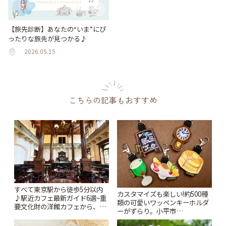
【旅先診断】あなたの“いま”にぴ
ったりな旅先が見つかる♪
2026.05.15
こちらの記事もおすすめ
すべて東京駅から徒歩5分以内
カスタマイズも楽しい!約500種
♪駅近カフェ最新ガイド6選~重
類の可愛いワッペンキーホルダ
要文化財の洋館カフェから、改
ーがずらり。小平市
札すぐのレトロ喫茶まで~ | こと
「Kimamaya T&K」 | ことりっ
りっぷ