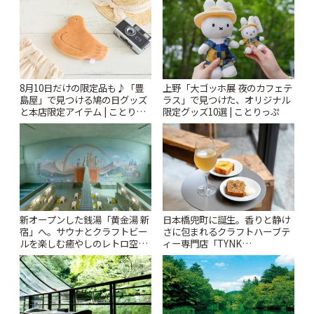
ぷ
8月10日だけの限定品も♪「豊
上野「大ゴッホ展 夜のカフェテ
島屋」で見つける鳩の日グッズ
ラス」で見つけた、オリジナル
と本店限定アイテム | ことりっ
限定グッズ10選 | ことりっぷ
ぷ
新オープンした銭湯「黄金湯 新
日本橋兜町に誕生。香りと静け
宿」へ。サウナとクラフトビー
さに包まれるクラフトハーブテ
ルを楽しむ癒やしのレトロ空間
ィー専門店「TYNK
| ことりっぷ
Kabutocho」 | ことりっぷ