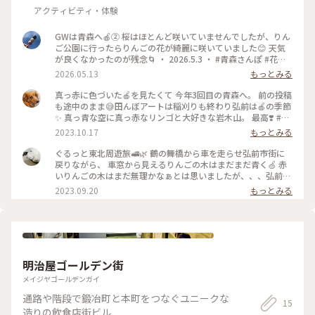
アクティビティ・体験
GWは青森へ🍎② 桜はほとんど咲いていませんでしたが、りん
ご公園に行ったらりんごの花が綺麗に咲いていました😊 天気
が良くなかったのが残念🌀 ・ 2026.5.3 ・ #青森さんぽ #花さ
んぽ #りんごの花 #りんご公園
2026.05.13
もっとみる
真っ赤に色づいた🍎を見たくて 今年3回目の青森へ。 前の投稿
も途中のまま😅田んぼアートは稲刈りも終わり弘前は🍎の季節
✨ 真っ青な空に真っ赤なリンゴと大好きな岩木山。 最高❣️ #私
のことりっぷ旅 #リンゴに会いに #秋さんぽ
2023.10.17
もっとみる
ぐるっと東北周遊旅🚅🌿 鶴の舞橋から車を走らせ弘前市街に
戻りながら、 車窓から見えるりんごの木はまだまだ青く🍏 赤
いりんごの木はまだ無理かなぁとは思いましたが、、、弘前市
りんご公園に行ってみる事に🚗 おぉー😍ありました❤️ 少しず
2023.09.20
もっとみる
つ赤く色づいてるりんごちゃん達🍎🍎 姫りんごの様ですが種
類によっては真っ赤な木も あります🍎🍎🍎少しずつ秋の気配…
ですね🍁 公園内のショップでも既に売っている種類も💡 園内
は広くて何種類ものりんごの木が植えられていました✨✨✨ そ
して、雲が少しずつ取れて岩木山も見えて来ました〜🌥️⛰️ #カ
メラ旅 #私のことりっぷ旅 #秋さんぽ #ことりっぷ東北#ことり
明治屋ゴールデン街
っぷ弘前 #弘前市りんご公園#岩木山#りんご#秋の気配
メイジヤゴールデンガイ
通路や階段で鍛冶町と本町をつなぐユニークな
15
造りの飲食店街ビル