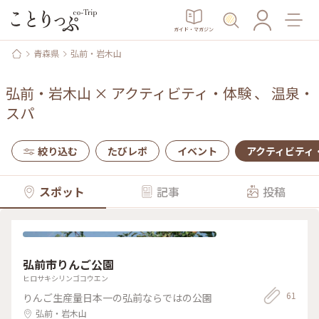
ガイド・マガジン
青森県
弘前・岩木山
弘前・岩木山
×
アクティビティ・体験
、
温泉・
スパ
絞り込む
たびレポ
イベント
アクティビティ
スポット
記事
投稿
弘前市りんご公園
ヒロサキシリンゴコウエン
61
りんご生産量日本一の弘前ならではの公園
弘前・岩木山