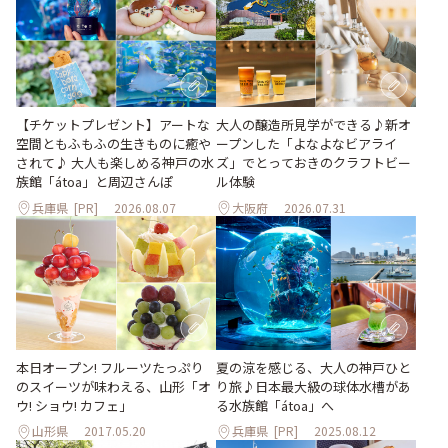
大人の醸造所見学ができる♪新オ
【チケットプレゼント】アートな
ープンした「よなよなビアライ
空間ともふもふの生きものに癒や
ズ」でとっておきのクラフトビー
されて♪ 大人も楽しめる神戸の水
ル体験
族館「átoa」と周辺さんぽ
兵庫県
[PR]
2026.08.07
大阪府
2026.07.31
本日オープン! フルーツたっぷり
夏の涼を感じる、大人の神戸ひと
のスイーツが味わえる、山形「オ
り旅♪日本最大級の球体水槽があ
ウ! ショウ! カフェ」
る水族館「átoa」へ
山形県
2017.05.20
兵庫県
[PR]
2025.08.12