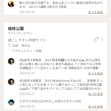
鯵ヶ沢の菜の花畑です。 岩木山をバックに黄色の世界が広がり
ます。 2015.5.9撮影 #菜の花 #青森
2015.05.16
もっとみる
桜林公園
サクラバヤシコウエン
2
過ごしやすい林間サイト
弘前・岩木山
アクティビティ・体験
#弘前市 #津軽森 2018 駐車場🅿からの岩木山🗻 まだ山頂付
近には雪❄ 良いお天気⛅に恵まれ最高😃⤴⤴ 地元では小学校
🎒運動会🏃🏃🏃🏆のとこもあり〰😁 津軽地方5～6月が運動会
🏃
2018.05.27
もっとみる
#弘前市 #津軽森 2018 #Bakehouse 82no28 宮城県 ずっ
と気になってたお店 クラフト展ではけっこう有名店❗ 桜林公園
山🗻近くで昇り道がキツイ そして凸凹してて出店者泣かせの
場所 嫌がる作家さんも多い😅 そんな中こちらのお店可愛い木
2018.05.27
もっとみる
のショーケースに沢山のマフィン、スコーンそしてチョコバナ
ナ🍌が並んでる🎵 凄い行列出来ててなかなか買えない😢 今年
カタクリの花😊🙌 #わたしの街 #カタクリの花
ようやく買えました😂 ただ〰買うのに精一杯で可愛いショー
2016.06.10
もっとみる
ケースが撮れなかった😭 常に人、人、人皆買うのに必死でシ