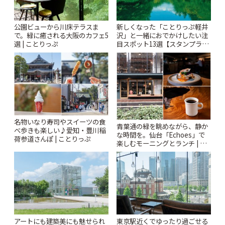
公園ビューから川床テラスま
新しくなった「ことりっぷ軽井
で。緑に癒される大阪のカフェ5
沢」と一緒におでかけしたい注
選 | ことりっぷ
目スポット13選【スタンプラリ
ー開催中】 | ことりっぷ
名物いなり寿司やスイーツの食
青葉通の緑を眺めながら、静か
べ歩きも楽しい♪愛知・豊川稲
な時間を。仙台「Echoes」で
荷参道さんぽ | ことりっぷ
楽しむモーニングとランチ | こ
とりっぷ
アートにも建築美にも魅せられ
東京駅近くでゆったり過ごせる