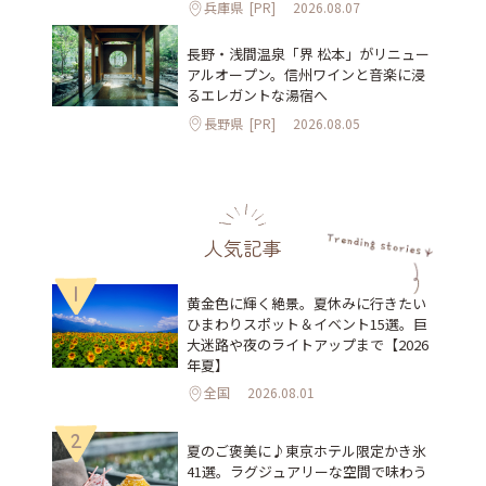
兵庫県
[PR]
2026.08.07
長野・浅間温泉「界 松本」がリニュー
アルオープン。信州ワインと音楽に浸
るエレガントな湯宿へ
長野県
[PR]
2026.08.05
人気記事
1
黄金色に輝く絶景。夏休みに行きたい
ひまわりスポット＆イベント15選。巨
大迷路や夜のライトアップまで【2026
年夏】
全国
2026.08.01
2
夏のご褒美に♪東京ホテル限定かき氷
41選。ラグジュアリーな空間で味わう