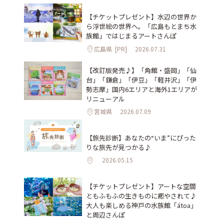
【チケットプレゼント】水辺の世界か
ら浮世絵の世界へ。「広島もとまち水
族館」ではじまるアートさんぽ
広島県
[PR]
2026.07.31
【改訂版発売♪】「角館・盛岡」「仙
台」「鎌倉」「伊豆」「軽井沢」「伊
勢志摩」国内6エリアと海外1エリアが
リニューアル
宮城県
2026.07.09
【旅先診断】あなたの“いま”にぴった
りな旅先が見つかる♪
2026.05.15
【チケットプレゼント】アートな空間
ともふもふの生きものに癒やされて♪
大人も楽しめる神戸の水族館「átoa」
と周辺さんぽ