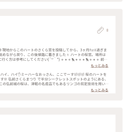
8
ぎま
戻り、この後帰路に着きました🚶 ハートの桜窓。場所は
꒳｀*) 🔹🔸🔹🐤🔸🔹🔸🐤🔹🔸🔹 前回
てみました☝ 女子多めの人混みの中、ハートに
もっとみる
 (令和元年5月1日撮影) #青森県 #弘前市 #弘前公
を
いこの弘前城の桜は、津軽の名産品でもあるリンゴの剪定技術を用い
トのマークがあるのでそこから見ると綺麗な｢♡｣に見えます☝ スゴい
もっとみる
れてれば朝イチも空いてて良いですよ(*´罒`*) (2019年5月1日撮
00