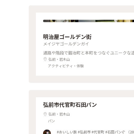
明治屋ゴールデン街
メイジヤゴールデンガイ
通路や階段で鍛冶町と本町をつなぐユニークな
弘前・岩木山
アクティビティ・体験
弘前市代官町石田パン
弘前・岩木山
パン
#おいしい旅 #弘前市 #代官町 #石田パン🥐 （2019／09／27撮） ひっきりなしに沢