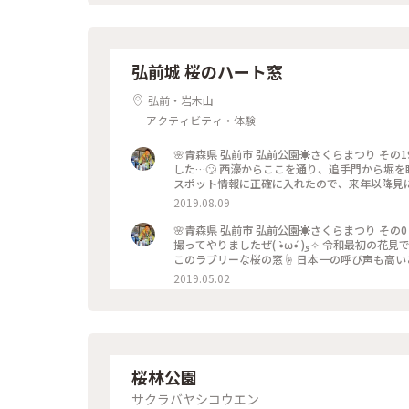
弘前城 桜のハート窓
弘前・岩木山
アクティビティ・体験
🌸青森県 弘前市 弘前公園☀さくらまつり その19 現地からこのハートのさくら窓を投稿してから、3ヶ月ﾁｮｯﾄ過
した…🙄 西濠からここを通り、追手門から堀を眺めながら
スポット情報に正確に入れたので、来年以降見に行く方は参考にしてください(´
は横カットだったので、地面すれすれからの縦構図をスクエアにし
2019.08.09
食いつくミーハーさをこれからも忘れずにいたいと思います🤣🤣
園 #弘前さくらまつり #桜 #夜桜 #ＧＷ青森トリップ #SONYa6000 #ハート #旅のひととき 明日でＧＷ青森トリップ
🌸青森県 弘前市 弘前公園☀さくらまつり その0 ハイ、ハイ✋ミーハーなおっさん、ここでーす🤣🤣🤣 桜のハート
完結☝
撮ってやりましたぜ( •̀ω•́ )و✧ 令和最初の花見です🌸 弘前さくらまつり で半分シークレットスポットのようにある、
このラブリーな桜の窓☝ 日本一の呼び声も高
て整えられているとの事です✂🍎 地面にハー
2019.05.02
ですね♪ 夜がオススメですが、少し混みます💧 晴
影) ただ今、青森→東京方面へ移動中🚙💨 ﾁｮｯﾄ投稿。 #青森県 #弘前市 #弘前城 #弘前さくらまつり #ハート #桜 #お
でかけ日和 #平成令和ふたりっぷ青森 #SONYa60
桜林公園
サクラバヤシコウエン