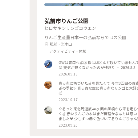
弘前市りんご公園
ヒロサキシリンゴコウエン
りんご生産量日本一の弘前ならではの公園
弘前・岩木山
アクティビティ・体験
GWは青森へ🍎② 桜はほとんど咲いていませ
😊 天気が良くなかったのが残念🌀 ・ 2026.5.
2026.05.13
真っ赤に色づいた🍎を見たくて 今年3回目の青
🍎の季節✨ 真っ青な空に真っ赤なリンゴと大好き
ぽ
2023.10.17
ぐるっと東北周遊旅🚅🌿 鶴の舞橋から車を
く🍏 赤いりんごの木はまだ無理かなぁとは思い
ました❤️ 少しずつ赤く色づいてるりんごちゃん達
🍎🍎少しずつ秋の気配…ですね🍁 公園内の
2023.09.20
木が植えられていました✨✨✨ そして、雲が少しずつ取れ
っぷ旅 #秋さんぽ #ことりっぷ東北