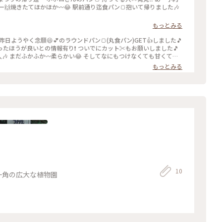
キー🙌焼きたてほかほか〰😂 駅前通り迄食パン🍞抱いて帰りました🎶
もっとみる
 昨日ようやく念願😆💕のラウンドパン🍞(丸食パン)GET👍しました🎵
たほうが良いとの情報有り❗ ついでにカット✂もお願いしました🎵
購入🎶 まだふかふか〰柔らかい😂 そしてなにもつけなくても甘くてパ
クパクいけちゃう😆💕 人気店これは売れちゃう筈だわ〰😁 #
もっとみる
10
一角の広大な植物園