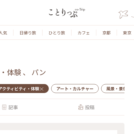
人気
日帰り旅
ひとり旅
カフェ
京都
東京
・体験
、
パン
アクティビティ・体験
アート・カルチャー
風景・景色
記事
投稿