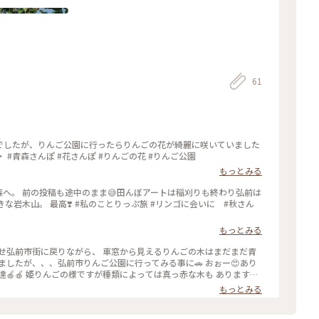
61
んでしたが、りんご公園に行ったらりんごの花が綺麗に咲いていました
3 ・ #青森さんぽ #花さんぽ #りんごの花 #りんご公園
もっとみる
森へ。 前の投稿も途中のまま😅田んぼアートは稲刈りも終わり弘前は
な岩木山。 最高❣️ #私のことりっぷ旅 #リンゴに会いに #秋さん
もっとみる
走らせ弘前市街に戻りながら、 車窓から見えるりんごの木はまだまだ青
ましたが、、、弘前市りんご公園に行ってみる事に🚗 おぉー😍あり
🍎🍎 姫りんごの様ですが種類によっては真っ赤な木も あります🍎
ショップでも既に売っている種類も💡 園内は広くて何種類ものりんごの
もっとみる
て岩木山も見えて来ました〜🌥️⛰️ #カメラ旅 #私のことり
#ことりっぷ弘前 #弘前市りんご公園#岩木山#りんご#秋の気配