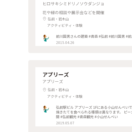
ヒロサキシミドリノソウダンジョ
花や緑の相談や展示会などを開催
弘前・岩木山
アクティビティ・体験
前川国男さんの建築 #青森 #弘前 #前川国
2015.04.26
アプリーズ
アプリーズ
弘前・岩木山
アクティビティ・体験
弘前駅ビル アプリーズ 1Fにある小山せんべ
焼きたてを食べられる種類は異なります。 ピーカ
間 #弘前観光 #青森観光 #小山せんべい
2019.05.07