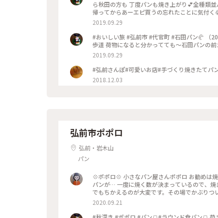
ら秋田の方も 丁度パンも焼き上がり💕全種類並ん
帰ってからあーエピ買うの忘れたことに気付く
2019.09.29
#おいしい旅 #弘前市 #代官町 #石田パン🥐 （2
歩道 荷物になると分かってても～石田パンの前
2019.09.29
#弘前さんぽ#可愛いお店#手づくり焼きたてパ
2018.12.03
弘前市ポポロ
弘前・岩木山
パン
💠ポポロ💠 小さなパン屋さんポポロ お勧め
パンが… 一度に焼く数が決まっているので、焼
でもちかえるのが大変です。その場でかぶりつ
2020.09.21
#秋深き #ポポロ #パン🍞#ラウンド食パン🍞