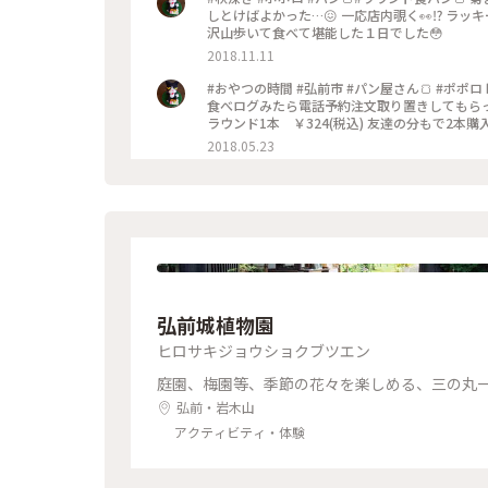
しとけばよかった…😖 一応店内覗く👀⁉ ラッ
沢山歩いて食べて堪能した１日でした😳
2018.11.11
#おやつの時間 #弘前市 #パン屋さん🍞 #ポポロ
食べログみたら電話予約注文取り置きしてもらっ
ラウンド1本 ￥324(税込) 友達の分もで2本
2018.05.23
弘前城植物園
ヒロサキジョウショクブツエン
庭園、梅園等、季節の花々を楽しめる、三の丸
弘前・岩木山
アクティビティ・体験