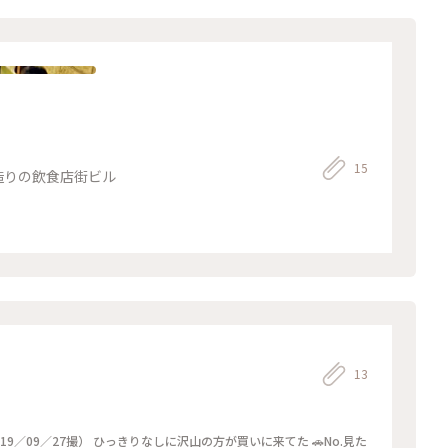
15
造りの飲食店街ビル
13
山の方が買いに来てた 🚗No.見た