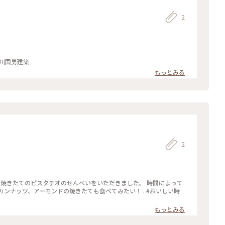
2
男 #前川国男建築
もっとみる
2
いで焼きたてのピスタチオのせんべいをいただきました。 時間によって
ンナッツ、アーモンドの焼きたても食べてみたい！ . #おいしい時
もっとみる