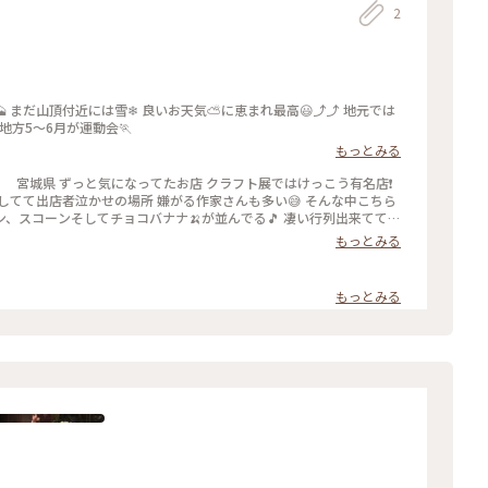
2
山🗻 まだ山頂付近には雪❄ 良いお天気⛅に恵まれ最高😃⤴⤴ 地元では
軽地方5～6月が運動会🏃
もっとみる
82no28 宮城県 ずっと気になってたお店 クラフト展ではけっこう有名店❗
してて出店者泣かせの場所 嫌がる作家さんも多い😅 そんな中こちら
、スコーンそしてチョコバナナ🍌が並んでる🎵 凄い行列出来ててな
 ただ〰買うのに精一杯で可愛いショーケースが撮れなかった😭 常に
もっとみる
かない😳
もっとみる