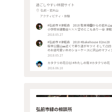
過ごしやすい林間サイト
弘前・岩木山
アクティビティ・体験
#弘前市 #津軽森 2018 駐車場🅿からの岩木
小学校🎒運動会🏃🏃🏃🏆のとこもあり〰😁 津
2018.05.27
#弘前市 #津軽森 2018 #Bakehouse 
桜林公園山🗻近くで昇り道がキツイ そして凸凹
のお店可愛い木のショーケースに沢山のマフィン
かなか買えない😢 今年ようやく買えました😂
2018.05.27
人、人、人皆買うのに必死でショーケース前が空
カタクリの花😊🙌 #わたしの街 #カタクリの花
2016.06.10
弘前市緑の相談所