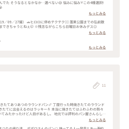
でた そうなるとなかなか…選べない😅 悩みに悩み➰この4種選択❗️

もっとみる
019／09／27撮） 🚗ヒロロに停めテクテク🚶‍♀️ 蓬莱公園までの弘前散
まできちゃうとねぇ🤭 ※残念ながらこちら日曜日お休みデス😑
もっとみる
ン
もっとみる
11
は焼きたてあつあつのラウンドパン🥖 丁度行った時焼きたてのラウンド
きたてに出会えるのはラッキー🤞 本当に焼きたてはふわふわの熱々
いてみたかったけど人目があるし。 地元では評判のパン屋さんらしい
です。 地元じゃない人が言ってどうするんだ😅 #地元のパン屋さん#焼きたてラウンドパン#可愛い
もっとみる
 菊まつりの帰り道 ポポロさんのパン🍞 持ってる人👀発見‼ あ〰予約