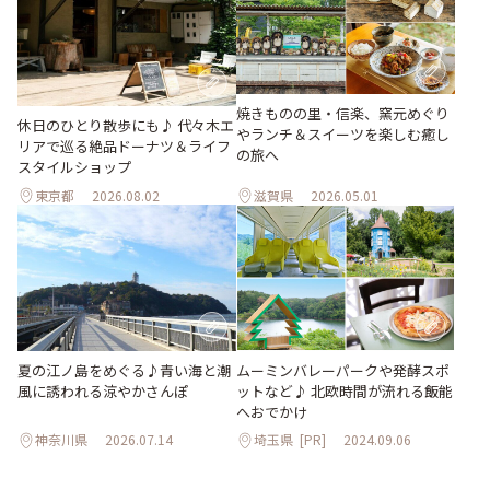
焼きものの里・信楽、窯元めぐり
休日のひとり散歩にも♪ 代々木エ
やランチ＆スイーツを楽しむ癒し
リアで巡る絶品ドーナツ＆ライフ
の旅へ
スタイルショップ
東京都
2026.08.02
滋賀県
2026.05.01
夏の江ノ島をめぐる♪青い海と潮
ムーミンバレーパークや発酵スポ
風に誘われる涼やかさんぽ
ットなど♪ 北欧時間が流れる飯能
へおでかけ
神奈川県
2026.07.14
埼玉県
[PR]
2024.09.06