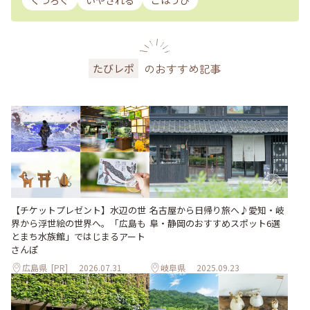
くつろぐ
いやされる
ごほうび
のおすすめ記事
たびレポ
【チケットプレゼント】水辺の世
名古屋から日帰り旅へ♪愛知・岐
界から浮世絵の世界へ。「広島も
阜・静岡のおすすめスポット6選
とまち水族館」ではじまるアート
さんぽ
広島県
[PR]
2026.07.31
岐阜県
2025.09.23