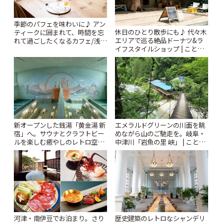
季節のパフェを味わいに♪ アン
休日のひとり散歩にも♪ 代々木
ティークに囲まれて、時間を忘
エリアで巡る絶品ドーナツ&ラ
れて過ごしたくなるカフェ/浅草
イフスタイルショップ | ことり
「annorum cafe」 | ことりっぷ
っぷ
新オープンした銭湯「黄金湯 新
エメラルドグリーンの川面を眺
宿」へ。サウナとクラフトビー
めながら山のご馳走を。岐阜・
ルを楽しむ癒やしのレトロ空間
中津川「岩魚の里 峡」 | ことり
| ことりっぷ
っぷ
河津・南伊豆でお泊まり。さり
歴史建築のレトロなシャンデリ