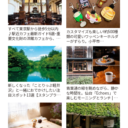
すべて東京駅から徒歩5分以内
カスタマイズも楽しい!約500種
♪駅近カフェ最新ガイド6選~重
類の可愛いワッペンキーホルダ
要文化財の洋館カフェから、改
ーがずらり。小平市
札すぐのレトロ喫茶まで~ | こと
「Kimamaya T&K」 | ことりっ
りっぷ
ぷ
新しくなった「ことりっぷ軽井
青葉通の緑を眺めながら、静か
沢」と一緒におでかけしたい注
な時間を。仙台「Echoes」で
目スポット13選【スタンプラリ
楽しむモーニングとランチ | こ
ー開催中】 | ことりっぷ
とりっぷ