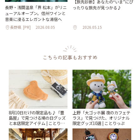
【旅先診断】あなたの“いま”にぴ
長野・浅間温泉「界 松本」がリニ
ったりな旅先が見つかる♪
ューアルオープン。信州ワインと
音楽に浸るエレガントな湯宿へ
長野県
[PR]
2026.08.05
2026.05.15
こちらの記事もおすすめ
8月10日だけの限定品も♪「豊
上野「大ゴッホ展 夜のカフェテ
島屋」で見つける鳩の日グッズ
ラス」で見つけた、オリジナル
と本店限定アイテム | ことりっ
限定グッズ10選 | ことりっぷ
ぷ