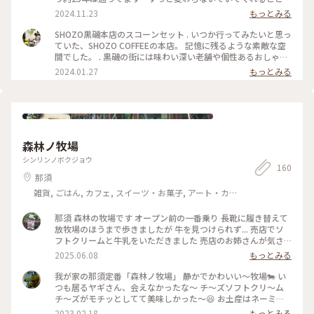
何よりも一番嬉しい * #クラシカルな街 #カフェ
2024.11.23
もっとみる
SHOZO黒磯本店のスコーンセット . いつか行ってみたいと思っ
ていた、SHOZO COFFEEの本店。 記憶に残るような素敵な空
間でした。 . 黒磯の街には味わい深い老舗や個性あるおしゃれ
なショップが点在していて、街歩きもじっくり楽しめます。 . .
2024.01.27
もっとみる
＊スコーンセット、森のブレンド . . #shozocoffee #shozo
#shozocafe #那須塩原 #那須塩原カフェ #黒磯 #黒磯カフェ #
栃木カフェ #カフェ #スコーン
森林ノ牧場
シンリンノボクジョウ
160
那須
雑貨, ごはん, カフェ, スイーツ・お菓子, アート・カ
ルチャー, ライフスタイル, 風景・景色, ホテル・宿, おみ
やげ
那須 森林の牧場です オープン前の一番乗り 長靴に履き替えて
放牧場のほうまで歩きましたが 牛を見つけられず... 売店でソ
フトクリームと牛乳をいただきました 売店のお姉さんが気さ
くに声をかけてくれて 楽しかったです 牛乳の瓶が可愛いく
2025.06.08
もっとみる
て、持って帰っていいか聞いたら、サッと水洗いしてくれまし
た 今度は料理を食べに行きたいです☺️ #森林ノ牧場 #那須
我が家の那須定番「森林ノ牧場」 静かでかわいい～牧場🐄 い
つも居るヤギさん、会えなかったな～ チ～ズソフトクリ～ム
チ～ズがモチッとしてて美味しかった～😆 お土産はネーミン
グが凄い❓️いのちのミートソース(これウマウマ) ・バターのい
2023.02.18
もっとみる