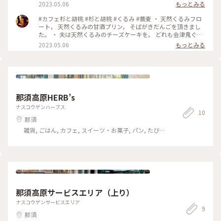
˚✧₊ ・ そしてくるみの殻を使ったアクセサリーがとっても可愛
2023.05.06
もっとみる
らのもちっで、こちらも美味♡ そして、デザートの「無添加く
いです♡ 一つひとつ手作りのため，同じものはありません。
るみアイス」 これは今でも忘れられない程の美味しさで、 良
ちょこっと欠けたくるみも味があっていいですね。 素敵なマ
#カフェ杉と胡桃 #杉と胡桃 #くるみ #蕎麦 ・ 天然くるみフロ
いくるみ御膳のシメとなりました♡ #晴れの日膳 #火曜日限定
グネットを購入できました(*´꒳`*) ＊*
ート， 天然くるみの甘酒プリン， そばがきだんごを頂きまし
#限定30食 #予約して行きました #カフェ杉と胡桃 #天然鬼ぐ
た。 ・ 夫は天然くるみのチーズケーキを。 どれも会津鬼ぐる
るみ #金太郎そば山本屋 #那須 #ことりっぷと一緒 #ことりっ
み入っていて， 美味しいスイーツです♡
2023.05.06
もっとみる
ぷ #秋の装い #くるみそば #くるみ #ひとりカフェ部 #秋の那須
さんぽ
那須高原HERB’s
ナスコウゲンハーブス
10
那須
雑貨, ごはん, カフェ, スイーツ・お菓子, パン, たびレ
ポ, アクティビティ・体験, ホテル・宿, おみやげ
那須高原サービスエリア（上り）
ナスコウゲンサービスエリア
9
那須