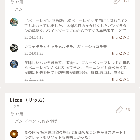
101
那須
パン
『ペニーレイン 那須店』 初ペニーレイン 平日にも関わらずと
ても賑わっていました。 木漏れ日のなか注文したパングラタ
ンの濃厚なホワイトソースに中からでてくる半熟玉子… とても
おいしかったです。 #那須 #パン #観光
2024.10.18
もっとみる
カフェラテとキャラメルラテ、ガトーショコラ♥︎
2024.02.23
もっとみる
美味しいパンを求めて、那須へ。 ブルーベリーブレッドが有名
なペニーレインさんにやってきた。 モーニングも食べたくて、
早朝に地元を出てお店到着が8時10分。駐車場には、直ぐに停
められたけど、店内に入るのには入場制限が・・・ 15分ほど
2021.11.22
もっとみる
待って、お目当てブルーベリーブレッドとその他大量のパンを
GET！ そのまま、レストランへ移動し待ち時間40分でお席に
案内してもらいました。 厚切りのトーストが、美味しかった
ー。 購入したパンを食べるのも楽しみだ。 ＃那須 #パン #
Licca（リッカ）
ブルーベリーブレッド #モーニング #久しぶりのお出かけ
リッカ
96
那須
パン, イベント, おみやげ
夏の休暇 栃木県那須の旅行はお洒落なランチからスタート！
ラクレットもリゾットも美味しかった！