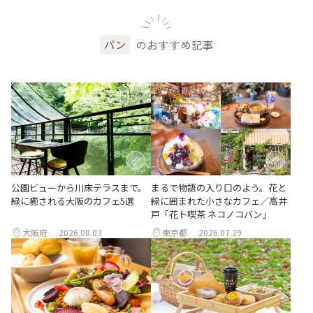
のおすすめ記事
パン
公園ビューから川床テラスまで。
まるで物語の入り口のよう。花と
緑に癒される大阪のカフェ5選
緑に囲まれた小さなカフェ／高井
戸「花ト喫茶 ネコノコバン」
大阪府
2026.08.03
東京都
2026.07.29