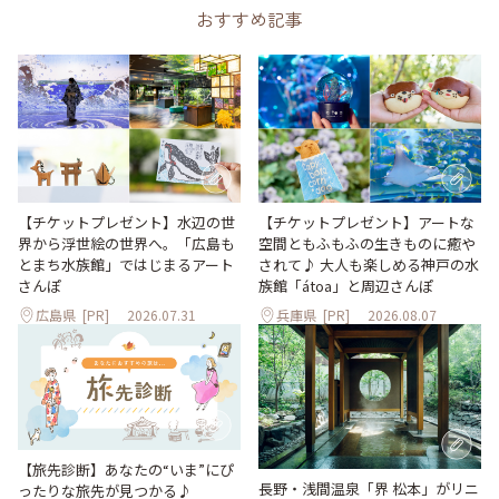
おすすめ記事
【チケットプレゼント】水辺の世
【チケットプレゼント】アートな
界から浮世絵の世界へ。「広島も
空間ともふもふの生きものに癒や
とまち水族館」ではじまるアート
されて♪ 大人も楽しめる神戸の水
さんぽ
族館「átoa」と周辺さんぽ
広島県
[PR]
2026.07.31
兵庫県
[PR]
2026.08.07
【旅先診断】あなたの“いま”にぴ
長野・浅間温泉「界 松本」がリニ
ったりな旅先が見つかる♪