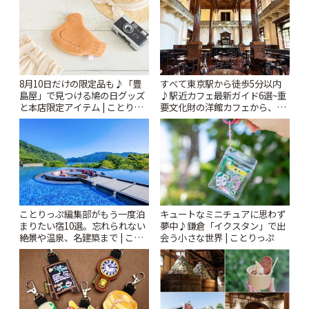
8月10日だけの限定品も♪「豊
すべて東京駅から徒歩5分以内
島屋」で見つける鳩の日グッズ
♪駅近カフェ最新ガイド6選~重
と本店限定アイテム | ことりっ
要文化財の洋館カフェから、改
ぷ
札すぐのレトロ喫茶まで~ | こと
りっぷ
ことりっぷ編集部がもう一度泊
キュートなミニチュアに思わず
まりたい宿10選。忘れられない
夢中♪鎌倉「イクスタン」で出
絶景や温泉、名建築まで | こと
会う小さな世界 | ことりっぷ
りっぷ