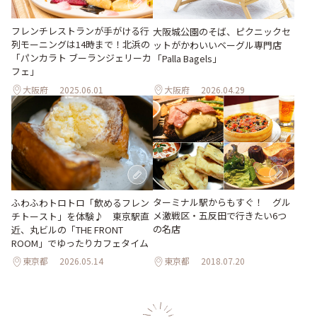
フレンチレストランが手がける行
大阪城公園のそば、ピクニックセ
列モーニングは14時まで！北浜の
ットがかわいいベーグル専門店
「パンカラト ブーランジェリーカ
「Palla Bagels」
フェ」
大阪府
2025.06.01
大阪府
2026.04.29
ターミナル駅からもすぐ！ グル
ふわふわトロトロ「飲めるフレン
メ激戦区・五反田で行きたい6つ
チトースト」を体験♪ 東京駅直
の名店
近、丸ビルの「THE FRONT
ROOM」でゆったりカフェタイム
東京都
2026.05.14
東京都
2018.07.20