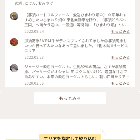
雑貨, ごはん, おみやげ
【那須ハートフルファーム 愛込ひまわり畑🌻】 🌻来年おす
すめしたいひまわり畑🌻 東北自動車を降り、「那須どうぶつ
王国」へ向かう途中、一般道に等間隔に「ひまわり畑」という
のぼりが何本か見えてきました。 「ひまわり畑どこだろ
2022.08.24
もっとみる
う？？」 と思いつつ、のぼりに吸い込まれるように寄り道を
しましたら、黄色い花畑が目に入ってきました。 案内してく
那須高原SAでは牛がディスプレイされてました😊那須高原も
ださったおじさんがご丁寧に、「ひまわり畑の開放は本日まで
いつか行ってみたいなあって思いました。 #栃木県 #サービス
となっております」 「お花のピークから一週間以上経ち、お
エリア
花が下を向いていることをご承知下さい」とお声掛けをしてく
2022.02.23
もっとみる
ださりました。 確かに、お花はうつむき加減でしたが、見渡
す限り、一面に、下を向いたひまわりのお花が埋め尽くしてい
ジャージー飲むヨーグルト。生乳92％の商品。さすが那須高
ました🌻 「こんな一面のひまわり畑、見たことがない✨」と感
原、パッケージがオシャレ 笑 コクはないけど、適度な甘さで
度しました。 「愛込ひまわり畑」と名にふさわしく、畑の中
飲みやすい。本来の飲むヨーグルトらしい、軽い口当たりでゴ
に、愛の溢れるスポットやフォトスポットが多々ありました。
クゴク飲める感じはいい。また買いたい一品。 #冬のおでかけ
2020.02.09
もっとみる
🐐ヤギの姿もあり、自然を感じることができます。 愛込ひまわ
#わたしの街 @#ヨーグルト #飲むヨーグルト#のむヨーグルト
り畑は、那須連山を見渡せる7ｈａの広さのひまわり畑です。
春は一面、菜の花で埋め尽くされ、多くの鯉のぼりも泳いでい
もっとみる
るようです🎏 春もきっと、素敵な花景色が広がっていること
でしょう✨ 満開のひまわり畑🌻きっと素晴らしかったに間違い
ないと思います。 #私のことりっぷ2022 #アートみたいな景色
#Myことりっぷ #偶然の出会い #那須 #那須連山 #那須ハー
トフルファーム #穴場 #ひまわり #花景色 #フォトスポット #ハ
ート #ヤギ #栃木 #絶景
エリアを指定して絞り込む