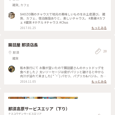
雑貨, カフェ
SHOZO隣のチャウスで地元の美味しいものをお土産選び。 雑
貨、カフェ、宿泊施設ありと、楽しいチャウス。 #黒磯 #カフ
ェ #雑貨 #ホテル #チャウス #Chus
2017.01.25
もっとみる
腸詰屋 那須店長
20
那須
雑貨
栃木旅行にて お腹が空いたので腸詰屋さんのホットドッグを
食べました♪ 太いソーセージは皮がパリッと破けると中から
肉汁が溢れて来ました( *´꒫`) パセリ、パプリカ&バジル、カレ
ー風味などなど♡ 店内ではハムやベーコン、ソーセージを販売
2016.11.05
もっとみる
していたので、気に入った味があれば購入することも出来ま
す！ もう一度食べたいなぁ(*´﹃｀*) #栃木県 #那須 #旅行 #ソ
ーセージ #食べ歩き
那須高原サービスエリア（下り）
ナスコウゲンサービスエリア