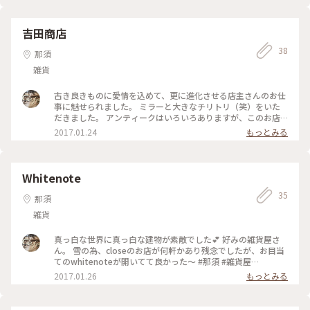
しました♬ 隣りのカフェでこちらのパンを頂けます‼︎ #わたし
の街 #パン屋さん #おしゃれ #黒磯
吉田商店
38
那須
雑貨
古き良きものに愛情を込めて、更に進化させる店主さんのお仕
事に魅せられました。 ミラーと大きなチリトリ（笑）をいた
だきました。 アンティークはいろいろありますが、このお店
のセレクトは好みですね〜 #黒磯 #アンティークショップ #吉
2017.01.24
もっとみる
田商店
Whitenote
35
那須
雑貨
真っ白な世界に真っ白な建物が素敵でした💕 好みの雑貨屋さ
ん。 雪の為、closeのお店が何軒かあり残念でしたが、お目当
てのwhitenoteが開いてて良かった〜 #那須 #雑貨屋
#whitenote
2017.01.26
もっとみる