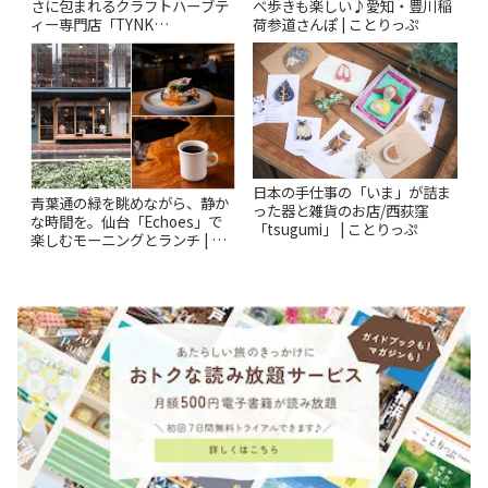
さに包まれるクラフトハーブテ
べ歩きも楽しい♪愛知・豊川稲
ィー専門店「TYNK
荷参道さんぽ | ことりっぷ
Kabutocho」 | ことりっぷ
日本の手仕事の「いま」が詰ま
青葉通の緑を眺めながら、静か
った器と雑貨のお店/西荻窪
な時間を。仙台「Echoes」で
「tsugumi」 | ことりっぷ
楽しむモーニングとランチ | こ
とりっぷ