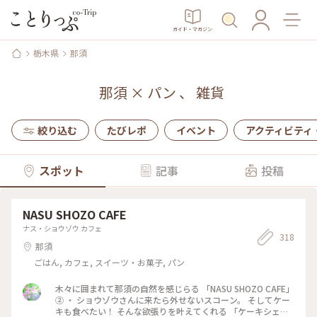
ガイド・マガジン
栃木県
那須
那須
×
パン
、
雑貨
絞り込む
たびレポ
イベント
アクティビティ
スポット
記事
投稿
NASU SHOZO CAFE
ナス・ショウゾウ カフェ
318
那須
ごはん, カフェ, スイーツ・お菓子, パン
木々に囲まれて那須の自然を感じらる 「NASU SHOZO CAFE」
② ・ ショウゾウさんに来たら外せないスコーン。 そしてケー
キも食べたい！ そんな欲張りを叶えてくれる 「ケーキシェス