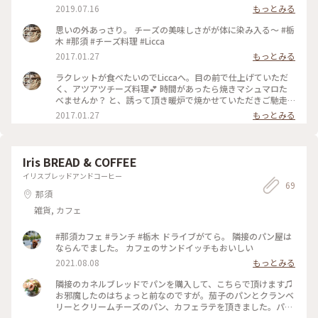
2019.07.16
もっとみる
思いの外あっさり。 チーズの美味しさがが体に染み入る〜 #栃
木 #那須 #チーズ料理 #Licca
2017.01.27
もっとみる
ラクレットが食べたいのでLiccaへ。目の前で仕上げていただ
く、アツアツチーズ料理💕 時間があったら焼きマシュマロた
べませんか？ と、誘って頂き暖炉で焼かせていただきご馳走
になりました🙇🏼 #栃木 #那須 #チーズ料理 #ラクレット
2017.01.27
もっとみる
#licca
Iris BREAD & COFFEE
イリスブレッドアンドコーヒー
69
那須
雑貨, カフェ
#那須カフェ #ランチ #栃木 ドライブがてら。 隣接のパン屋は
ならんでました。 カフェのサンドイッチもおいしい
2021.08.08
もっとみる
隣接のカネルブレッドでパンを購入して、こちらで頂けます♫
お邪魔したのはちょっと前なのですが。茄子のパンとクランベ
リーとクリームチーズのパン、カフェラテを頂きました。パン
生地がとても美味しくて、とても人気のパン屋さんです♫ #わ