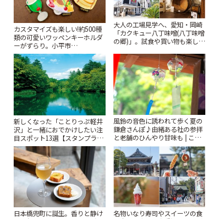
大人の工場見学へ、愛知・岡崎
カスタマイズも楽しい!約500種
「カクキュー八丁味噌(八丁味噌
類の可愛いワッペンキーホルダ
の郷)」。試食や買い物も楽しみ
ーがずらり。小平市
♪ | ことりっぷ
「Kimamaya T&K」 | ことりっ
ぷ
風鈴の音色に誘われて歩く夏の
新しくなった「ことりっぷ軽井
鎌倉さんぽ♪由緒ある社の参拝
沢」と一緒におでかけしたい注
と老舗のひんやり甘味も | こと
目スポット13選【スタンプラリ
りっぷ
ー開催中】 | ことりっぷ
日本橋兜町に誕生。香りと静け
名物いなり寿司やスイーツの食