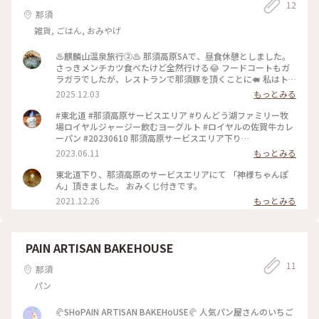
12
那須
雑貨, ごはん, おみやげ
♨️麒麟山温泉旅行②♨️ 那須高原SAで、昼食休憩としました。
さっきメンチカツ食べたけど全然行ける😂 フードコートもガ
ラガラでしたが、レストランで那須豚を頂くことに🐖 私はト
ンテキ🐷 夫はトンカツ🐷 那須三元豚美味しいです😋 ご飯とキ
2025.12.03
もっとみる
ャベツはお代わり無料。 夫はお代わりしていました🤭 . 平日だ
とお昼時でもこんなに空いているんだ✨ と感動✨✨ 窓の外の紅
#東北道 #那須高原サービスエリア #りんどう湖ファミリー牧
葉🍁も綺麗でした☺️ . もう少し北上してから磐越自動車道へ入
場ロイヤルジャージー飲むヨーグルト #ロイヤルの佐賀牛カレ
ります🚗 . 2025.11.20 . #秋の装い #東北自動車道 #ドライブ #
ーパン #20230610 那須高原サービスエリア下り
温泉旅行 #サービスエリア #有給休暇 #ランチ #みきちのグル
https://www.driveplaza.com/sapa/1040/1040121/2/
2023.06.11
もっとみる
メ #みきちのドライブ
東北道下り、那須高原のサービスエリアにて 「神様ちゃんぽ
ん」頂きました。 おみくじ付きです。
2021.12.26
もっとみる
PAIN ARTISAN BAKEHOUSE
11
那須
パン
🥐SHoPAIN ARTISAN BAKEHoUSE🥐 人気パン屋さんのいちご