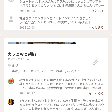
ショート🍓 スポンジがカステラみたいにしっとりしていて食
べ応えがありました♪ いちごは地元農家さんから仕入れてい
るようです👨‍🌾 今回はテイクアウトしておうちカフェ☕️ 店内
2019.01.13
もっとみる
でも頂けますよ。 コーヒーのテイクアウトもOK！ チーズケー
キ、キャロットケーキ、ドーナツやスコーンなど🍩もありま
甘過ぎないモンブランをイートインでいただきました
す。 パンも種類豊富で、とても美味しいんです♡ 夕方になる
♪(*≧∀≦*) シナモンロール等美味しいパンも沢山♪
と品数が減ってしまうので午前中に行くのがおススメです☺︎
2018.10.08
もっとみる
駐車場完備です🚗 むしろ駅からは遠い。。 #わたしの街 #手み
やげ #パン屋さん #いちご #ショートケーキ #那須塩原
カフェ杉と胡桃
カフェスギトクルミ
11
那須
雑貨, ごはん, カフェ, スイーツ・お菓子, パン, たびレ
ポ, アクティビティ・体験, ホテル・宿, おみやげ
栃木県の那須町にある 国産天然くるみカフェ『カフェ杉と胡
桃』さん✨ こちらで火曜日限定の「晴れの日膳」をいただきま
した。 本店である、会津大内宿「金太郎そば山本屋」さんの
おそばを使った天然くるみそば御膳です。 会津の天然くるみ
2025.09.27
もっとみる
は、香りが高く味も濃いのが特徴的で 国内流通量もわずか1%
と希少。 そばつゆで溶いて頂きますが、ゴロゴロと感じられ
#カフェ杉と胡桃 #杉と胡桃 #くるみ #那須 ＊* 稀少な会津鬼ぐ
る鬼ぐるみ 濃厚だけどさっぱりとしていて、とても美味しかっ
るみを使ったスイーツも 美味しいですが，お土産に鬼ぐるみや
たです。 少し遅れて持ってきてくださった栃もちのつゆもち
大内宿のお蕎麦も購入できます。 じゅうねん味噌もありました
（2枚目） 揚げたて熱々の栃もちにおつゆがしみて、 サクっか