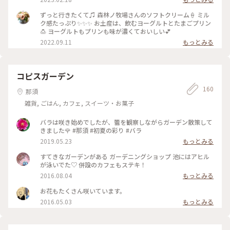
とこ・ビーフジャーキ 那須、最高～😀 #森林ノ牧場 #Myこと
りっぷ
ずっと行きたくて♫ 森林ノ牧場さんのソフトクリーム🍦 ミル
ク感たっぷり✨✨✨ お土産は、飲むヨーグルトとたまごプリン
🍮 ヨーグルトもプリンも味が濃くておいしい💕
2022.09.11
もっとみる
コピスガーデン
160
那須
雑貨, ごはん, カフェ, スイーツ・お菓子
バラは咲き始めでしたが、蕾を観察しながらガーデン散策して
きました🌹 #那須 #初夏の彩り #バラ
2019.05.23
もっとみる
すてきなガーデンがある ガーデニングショップ 池にはアヒル
が泳いでた♡ 併設のカフェもステキ！
2016.08.04
もっとみる
お花もたくさん咲いています。
2016.05.03
もっとみる