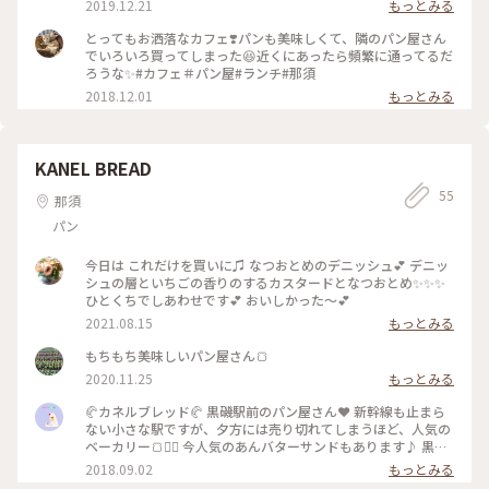
2019.12.21
もっとみる
たしの街 #おいしいパン屋さん #那須近辺の美味しいスポッ
ト
とってもお洒落なカフェ❣️パンも美味しくて、隣のパン屋さん
でいろいろ買ってしまった😆近くにあったら頻繁に通ってるだ
ろうな✨#カフェ＃パン屋#ランチ#那須
2018.12.01
もっとみる
KANEL BREAD
55
那須
パン
今日は これだけを買いに♫ なつおとめのデニッシュ💕 デニッ
シュの層といちごの香りのするカスタードとなつおとめ✨✨✨
ひとくちでしあわせです💕 おいしかった〜💕
2021.08.15
もっとみる
もちもち美味しいパン屋さん🍞
2020.11.25
もっとみる
🥐カネルブレッド🥐 黒磯駅前のパン屋さん❤︎ 新幹線も止まら
ない小さな駅ですが、夕方には売り切れてしまうほど、人気の
ベーカリー🍞✦ฺ 今人気のあんバターサンドもあります♪ 黒磯
駅の駅員さんもあんバターサンドとクロワッサンがおススメだ
2018.09.02
もっとみる
と改札前に書いてありました！ なので今日はおススメを購入