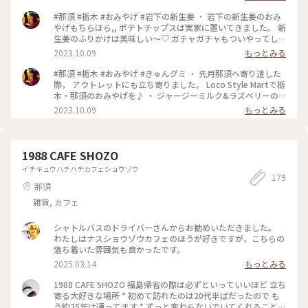
っくり見れました😊 2025.7.30 #那須ガーデンアウトレット #
ゆるり夏時間
#那須 #栃木 #おみやげ #岩下の新生姜 ・ 岩下の新生姜のおみ
やげもちらほら,, ポテトチップスは実家に置いてきました。 新
生姜のふりかけは美味しい〜♡ ガチャガチャもついやってし
まい， 楽しみました(´∀｀*)
2023.10.09
もっとみる
#那須 #栃木 #おみやげ #きゅんグミ ・ 先月那須へ寄り道した
際， アウトレットにも立ち寄りました。 Loco Style Martで栃
木・那須のおみやげを♪ ・ ジャージーミルク&ラズベリーの
クッキーを自宅用に購入。（お試しサイズ） 軽ふわ触覚で美
2023.10.09
もっとみる
味しい♡また次回も購入です♪* 栃木限定販売，とちおとめ使
用の きゅんグミも可愛らしくてお買上げ。 ・ 実家へは那須プ
リンを買って行きました♪ 秋元珈琲焙煎所のコーヒー豆は，
WHITE NOTEさんで購入しました。
1988 CAFE SHOZO
イチキュウハチハチカフェショウゾウ
179
那須
雑貨, カフェ
シャトルバスのドライバーさんからお勧めいただきました。
わたしはナスショウゾウカフェのほうが好きですが、こちらの
落ち着いた雰囲気も良かったです。
2025.03.14
もっとみる
1988 CAFE SHOZO 福島帰省の際は必ずといっていいほど 立ち
寄る大好きな場所 * 初めて訪れたのは20代半ばだったので も
う約25年は通ってます * ずっと変わらないでいてくれることが