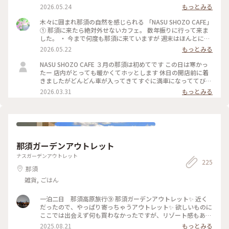
タ」 私はかぼちゃプリン、 相方はレモンのレアチーズケー
2026.05.24
もっとみる
キ。 ・ スコーンはさくっとほろっと食感。 ベリージャムと固
めにホイップした 生クリームが最高に合い かぼちゃプリンも
木々に囲まれ那須の自然を感じられる 「NASU SHOZO CAFE」
濃厚で美味しかった。 ・ そして SHOZOさんの空気感や 那須
① 那須に来たら絶対外せないカフェ。 数年振りに行って来ま
高原の自然を感じながら 日常から離れゆるりと過ごせる 唯一
した。 ・ 今まで何度も那須に来ていますが 週末はほんとに混
無二のカフェ とっても素敵なカフェでした。 #ちいさな列車旅
んでいて 1、2時間待ちは当たり前で ずっと諦めていました。
2026.05.22
もっとみる
#那須高原 #那須カフェ #ナスショウゾウカフェ #木漏れ日のカ
（季節にもよるかな） 今回は平日に行けたので それほど待た
フェ
ずに案内して頂けました。 ・ そして、気になっていた ワイン
NASU SHOZO CAFE ３月の那須は初めてです この日は寒かっ
グラスに注がれた ホットのウインナーコーヒーを 那須の自然
たー 店内がとっても暖かくてホッとします 休日の開店前に着
を感じられる テラス席で鳥の囀りをBGMに ゆるりと美味しい
きましたがどんどん車が入ってきてすぐに満車になっててびっ
時間を。 ・ 店内も魅力的で素敵。 ・ #ナスショウゾウカフェ
くり👀 トーストセットとサンドウィッチセット かぼちゃプリ
2026.03.31
もっとみる
#nasushozocafe #那須高原#那須カフェ#ちいさな列車旅
ンと白いチーズケーキもオーダーしたけど写真忘れました…ち
なみに次男くんの白いチーズケーキは『バカうま』とのこと
テイクアウトもウェイティングも人が絶えず混んでるけれど素
敵なお店なのでおすすめです！
那須ガーデンアウトレット
ナスガーデンアウトレット
225
那須
雑貨, ごはん
一泊二日 那須高原旅行⑨ 那須ガーデンアウトレット✨️ 近く
だったので、やっぱり寄っちゃうアウトレット✨️ 欲しいものに
ここでは出会えず何も買わなかったですが、リゾート感もある
アウトレット😊 散策してるだけでも楽しい✨️ 空いていて、ゆ
2025.08.21
もっとみる