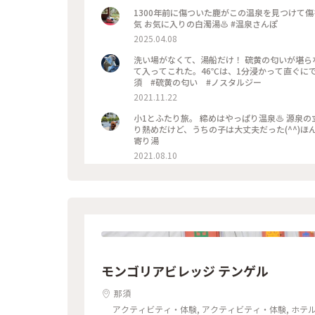
1300年前に傷ついた鹿がこの温泉を見つけて傷を癒したと言わ
気 お気に入りの白濁湯♨️ #温泉さんぽ
2025.04.08
洗い場がなくて、湯船だけ！ 硫黄の匂いが堪らな
て入ってこれた。46℃は、1分浸かって直ぐにでたけ
須 #硫黄の匂い #ノスタルジー
2021.11.22
小1とふたり旅。 締めはやっぱり温泉♨ 源泉
り熱めだけど、うちの子は大丈夫だった(^^)ほんと
寄り湯
2021.08.10
モンゴリアビレッジ テンゲル
那須
アクティビティ・体験, アクティビティ・体験, ホテル