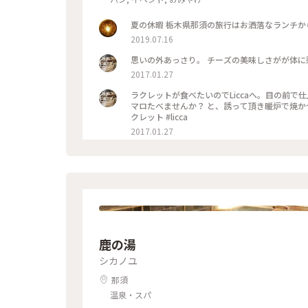
夏の休暇 栃木県那須の旅行はお洒落なランチか
2019.07.16
2017.01.27
ラクレットが食べたいのでLiccaへ。目の前で仕上げていただ
マロたべませんか？ と、誘って頂き暖炉で焼かせていただきご馳走に
クレット #licca
2017.01.27
鹿の湯
シカノユ
那須
温泉・スパ