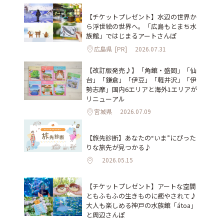
【チケットプレゼント】水辺の世界か
ら浮世絵の世界へ。「広島もとまち水
族館」ではじまるアートさんぽ
広島県
[PR]
2026.07.31
【改訂版発売♪】「角館・盛岡」「仙
台」「鎌倉」「伊豆」「軽井沢」「伊
勢志摩」国内6エリアと海外1エリアが
リニューアル
宮城県
2026.07.09
【旅先診断】あなたの“いま”にぴった
りな旅先が見つかる♪
2026.05.15
【チケットプレゼント】アートな空間
ともふもふの生きものに癒やされて♪
大人も楽しめる神戸の水族館「átoa」
と周辺さんぽ