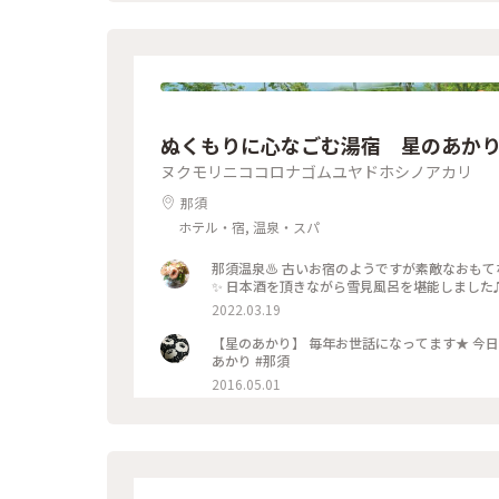
ぬくもりに心なごむ湯宿 星のあか
ヌクモリニココロナゴムユヤドホシノアカリ
那須
ホテル・宿, 温泉・スパ
那須温泉♨️ 古いお宿のようですが素敵なおも
✨ 日本酒を頂きながら雪見風呂を堪能しました
2022.03.19
【星のあかり】 毎年お世話になってます★ 今日
あかり #那須
2016.05.01