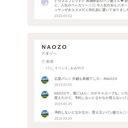
🥐カネルブレッド🥐 黒磯駅前のパン屋さん❤︎ 新幹線も止まらない小さな駅ですが、夕方には売り切れてしまうほ
ど、人気のベーカリー🍞✦ฺ 今人気のあんバターサンドもあります♪ 黒磯駅の駅員さんもあんバターサンドとクロワ
ッサンがおススメだと改札前に書いてありました！ なので今日はおススメを購入しました♬ 隣りのカフェ
のパンを頂けます‼︎ #わたしの街 #パン屋
2018.09.02
ＮＡＯＺＯ
ナオゾー
那須
パン, イベント, おみやげ
石窯パン🍞 外観も素敵でした✨ #NAOZO
2019.05.05
NAOZOで、朝ごはん✨ カボチャスープも、いただきました✨ 素敵な時間を過ごせました
2019.05.05
2019.05.05