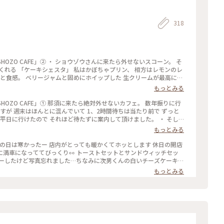
318
HOZO CAFE」② ・ ショウゾウさんに来たら外せないスコーン。 そ
くれる 「ケーキシェスタ」 私はかぼちゃプリン、 相方はレモンのレ
っと食感。 ベリージャムと固めにホイップした 生クリームが最高に合
して SHOZOさんの空気感や 那須高原の自然を感じながら 日常から
もっとみる
素敵なカフェでした。 #ちいさな列車旅 #那須高原 #那須カフェ #
SHOZO CAFE」① 那須に来たら絶対外せないカフェ。 数年振りに行
すが 週末はほんとに混んでいて 1、2時間待ちは当たり前で ずっと
平日に行けたので それほど待たずに案内して頂けました。 ・ そし
ホットのウインナーコーヒーを 那須の自然を感じられる テラス席で鳥
もっとみる
も魅力的で素敵。 ・ #ナスショウゾウカフェ#nasushozocafe #
満車になっててびっくり👀 トーストセットとサンドウィッチセッ
ダーしたけど写真忘れました…ちなみに次男くんの白いチーズケーキは
ティングも人が絶えず混んでるけれど素敵なお店なのでおすすめで
もっとみる