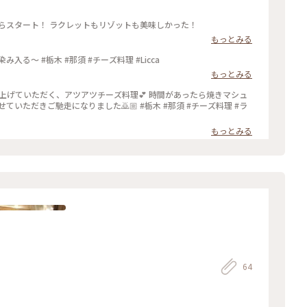
らスタート！ ラクレットもリゾットも美味しかった！
もっとみる
思いの外あっさり。 チーズの美味しさがが体に染み入る〜 #栃木 #那須 #チーズ料理 #Licca
もっとみる
く、アツアツチーズ料理💕 時間があったら焼きマシュ
なりました🙇🏼 #栃木 #那須 #チーズ料理 #ラ
もっとみる
64