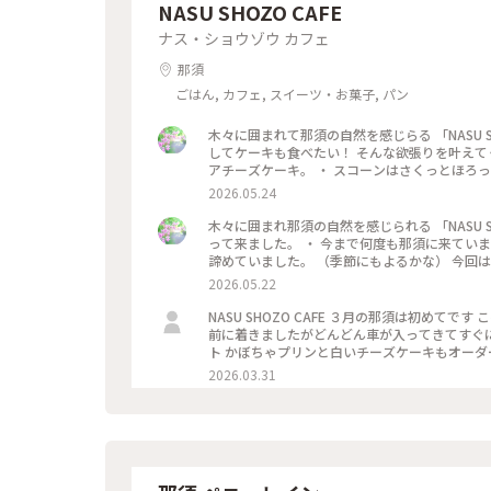
NASU SHOZO CAFE
ナス・ショウゾウ カフェ
那須
ごはん, カフェ, スイーツ・お菓子, パン
木々に囲まれて那須の自然を感じらる 「NASU S
してケーキも食べたい！ そんな欲張りを叶えて
アチーズケーキ。 ・ スコーンはさくっとほろ
い かぼちゃプリンも濃厚で美味しかった。 ・ そ
2026.05.24
離れゆるりと過ごせる 唯一無二のカフェ とっても
ナスショウゾウカフェ #木漏れ日のカフェ
木々に囲まれ那須の自然を感じられる 「NASU 
って来ました。 ・ 今まで何度も那須に来ていま
諦めていました。 （季節にもよるかな） 今回は
て、気になっていた ワイングラスに注がれた 
2026.05.22
の囀りをBGMに ゆるりと美味しい時間を。 ・ 店内
那須高原#那須カフェ#ちいさな列車旅
NASU SHOZO CAFE ３月の那須は初めてです この日は寒かったー 店内がとっても暖かくてホッとします 休日の開店
前に着きましたがどんどん車が入ってきてすぐに
ト かぼちゃプリンと白いチーズケーキもオー
『バカうま』とのこと テイクアウトもウェイ
2026.03.31
す！