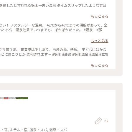
れる栃木一古い温泉 タイムスリップしたような雰囲
もっとみる
い！ ノスタルジーな温泉。 42℃から46℃までの湯船があって、全
ど。 温泉効果でいつまでも、ぽかぽかだった。 #温泉 #那
もっとみる
の立ち寄り湯。 硫黄臭は少しあり。白濁の湯。熱め。 子どもにはかな
に肩こりとか 柔和されます〜 #栃木 #那須 #栃木温泉 #温泉 #立ち
もっとみる
62
・宿, ホテル・宿, 温泉・スパ, 温泉・スパ