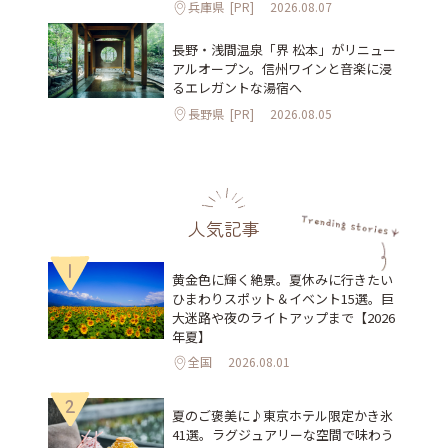
兵庫県
[PR]
2026.08.07
長野・浅間温泉「界 松本」がリニュー
アルオープン。信州ワインと音楽に浸
るエレガントな湯宿へ
長野県
[PR]
2026.08.05
人気記事
1
黄金色に輝く絶景。夏休みに行きたい
ひまわりスポット＆イベント15選。巨
大迷路や夜のライトアップまで【2026
年夏】
全国
2026.08.01
2
夏のご褒美に♪東京ホテル限定かき氷
41選。ラグジュアリーな空間で味わう