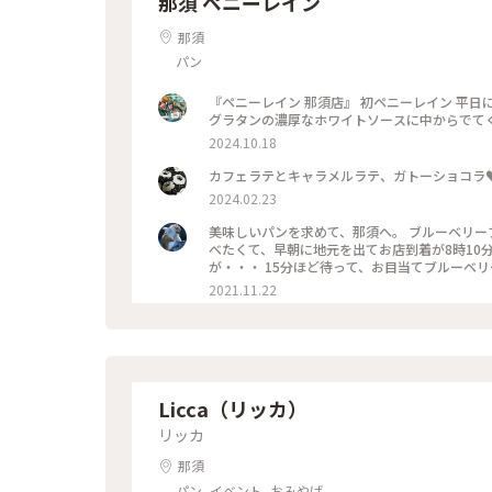
那須 ペニーレイン
那須
パン
『ペニーレイン 那須店』 初ペニーレイン 平日にも関わらずとても賑わっていました。 木漏れ日のなか注文したパン
2024.10.18
カフェラテとキャラメルラテ、ガトーショコラ♥
2024.02.23
美味しいパンを求めて、那須へ。 ブルーベリー
べたくて、早朝に地元を出てお店到着が8時10
が・・・ 15分ほど待って、お目当てブルーベ
動し待ち時間40分でお席に案内してもらいまし
2021.11.22
のも楽しみだ。 ＃那須 #パン #ブ
Licca（リッカ）
リッカ
那須
パン, イベント, おみやげ