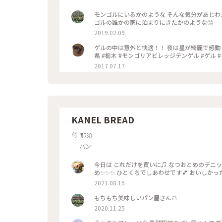
モンゴルにいるかのような そんな気分があじわえる宿🐑 モンゴルの移動式住居 ゲルを直輸入し
ゴルの誰かの家に泊まりにきたかのような🤔
2019.02.09
ゲルの中は意外と快適！！ 夜は星が綺麗で感動し
県 #栃木 #モンゴリアビレッジテンゲル #ゲル 
2017.07.17
KANEL BREAD
那須
パン
今日は これだけを買いに♫ なつおとめのデニッシュ💕 デニッシュの層といちごの香りのするカスタードとなつおと
め✨✨✨ ひとくちでしあわせです💕 
2021.08.15
もちもち美味しいパン屋さん🍞
2020.11.25