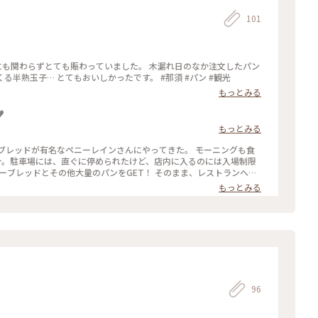
101
グラタンの濃厚なホワイトソースに中からでてくる半熟玉子… とてもおいしかったです。 #那須 #パン #観光
もっとみる
︎
もっとみる
ブレッドが有名なペニーレインさんにやってきた。 モーニングも食
分。駐車場には、直ぐに停められたけど、店内に入るのには入場制限
リーブレッドとその他大量のパンをGET！ そのまま、レストランへ移
た。 厚切りのトーストが、美味しかったー。 購入したパンを食べる
もっとみる
ルーベリーブレッド #モーニング #久しぶりのお出かけ
96