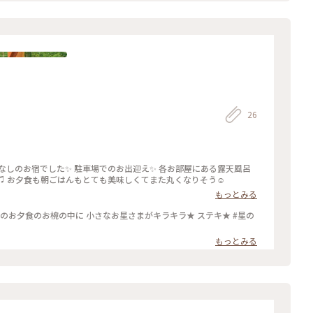
り
26
てなしのお宿でした✨ 駐車場でのお出迎え✨ 各お部屋にある露天風呂
♫ お夕食も朝ごはんもとても美味しくてまた丸くなりそう☺️
もっとみる
のお夕食のお椀の中に 小さなお星さまがキラキラ★ ステキ★ #星の
もっとみる