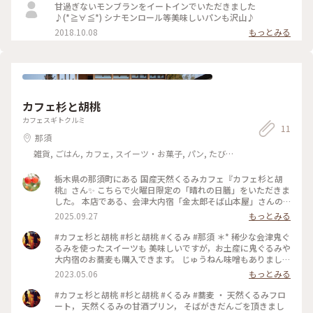
キ、キャロットケーキ、ドーナツやスコーンなど🍩もありま
甘過ぎないモンブランをイートインでいただきました
す。 パンも種類豊富で、とても美味しいんです♡ 夕方になる
♪(*≧∀≦*) シナモンロール等美味しいパンも沢山♪
と品数が減ってしまうので午前中に行くのがおススメです☺︎
2018.10.08
もっとみる
駐車場完備です🚗 むしろ駅からは遠い。。 #わたしの街 #手み
やげ #パン屋さん #いちご #ショートケーキ #那須塩原
カフェ杉と胡桃
カフェスギトクルミ
11
那須
雑貨, ごはん, カフェ, スイーツ・お菓子, パン, たびレ
ポ, アクティビティ・体験, ホテル・宿, おみやげ
栃木県の那須町にある 国産天然くるみカフェ『カフェ杉と胡
桃』さん✨ こちらで火曜日限定の「晴れの日膳」をいただきま
した。 本店である、会津大内宿「金太郎そば山本屋」さんの
おそばを使った天然くるみそば御膳です。 会津の天然くるみ
2025.09.27
もっとみる
は、香りが高く味も濃いのが特徴的で 国内流通量もわずか1%
と希少。 そばつゆで溶いて頂きますが、ゴロゴロと感じられ
#カフェ杉と胡桃 #杉と胡桃 #くるみ #那須 ＊* 稀少な会津鬼ぐ
る鬼ぐるみ 濃厚だけどさっぱりとしていて、とても美味しかっ
るみを使ったスイーツも 美味しいですが，お土産に鬼ぐるみや
たです。 少し遅れて持ってきてくださった栃もちのつゆもち
大内宿のお蕎麦も購入できます。 じゅうねん味噌もありました
（2枚目） 揚げたて熱々の栃もちにおつゆがしみて、 サクっか
˚✧₊ ・ そしてくるみの殻を使ったアクセサリーがとっても可愛
2023.05.06
もっとみる
らのもちっで、こちらも美味♡ そして、デザートの「無添加く
いです♡ 一つひとつ手作りのため，同じものはありません。
るみアイス」 これは今でも忘れられない程の美味しさで、 良
ちょこっと欠けたくるみも味があっていいですね。 素敵なマ
#カフェ杉と胡桃 #杉と胡桃 #くるみ #蕎麦 ・ 天然くるみフロ
いくるみ御膳のシメとなりました♡ #晴れの日膳 #火曜日限定
グネットを購入できました(*´꒳`*) ＊*
ート， 天然くるみの甘酒プリン， そばがきだんごを頂きまし
#限定30食 #予約して行きました #カフェ杉と胡桃 #天然鬼ぐ