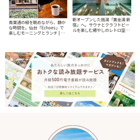
新オープンした銭湯「黄金湯 新
青葉通の緑を眺めながら、静か
宿」へ。サウナとクラフトビー
な時間を。仙台「Echoes」で
ルを楽しむ癒やしのレトロ空間
楽しむモーニングとランチ | こ
| ことりっぷ
とりっぷ