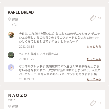
KANEL BREAD
55
那須
パン
今日は これだけを買いに♫ なつおとめのデニッシュ💕 デニッ
シュの層といちごの香りのするカスタードとなつおとめ✨✨✨
ひとくちでしあわせです💕 おいしかった〜💕
2021.08.15
もっとみる
もちもち美味しいパン屋さん🍞
2020.11.25
もっとみる
🥐カネルブレッド🥐 黒磯駅前のパン屋さん❤︎ 新幹線も止まら
ない小さな駅ですが、夕方には売り切れてしまうほど、人気の
ベーカリー🍞✦ฺ 今人気のあんバターサンドもあります♪ 黒磯
駅の駅員さんもあんバターサンドとクロワッサンがおススメだ
2018.09.02
もっとみる
と改札前に書いてありました！ なので今日はおススメを購入
しました♬ 隣りのカフェでこちらのパンを頂けます‼︎ #わたし
の街 #パン屋さん #おしゃれ #黒磯
ＮＡＯＺＯ
ナオゾー
30
那須