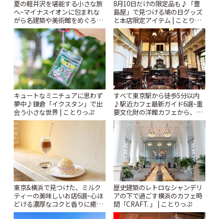
夏の軽井沢を堪能する小さな旅
8月10日だけの限定品も♪「豊
へ~マイナスイオンに包まれな
島屋」で見つける鳩の日グッズ
がら名建築や美術館をめぐろう
と本店限定アイテム | ことりっ
~ | ことりっぷ
ぷ
キュートなミニチュアに思わず
すべて東京駅から徒歩5分以内
夢中♪鎌倉「イクスタン」で出
♪駅近カフェ最新ガイド6選~重
会う小さな世界 | ことりっぷ
要文化財の洋館カフェから、改
札すぐのレトロ喫茶まで~ | こと
りっぷ
東京&横浜で見つけた、ミルク
歴史建築のレトロなシャンデリ
ティーの美味しいお店6選~心ほ
アの下で過ごす横浜のカフェ時
どける濃厚なコクと香りに癒や
間「CRAFT. 」 | ことりっぷ
されるティータイム~ | ことりっ