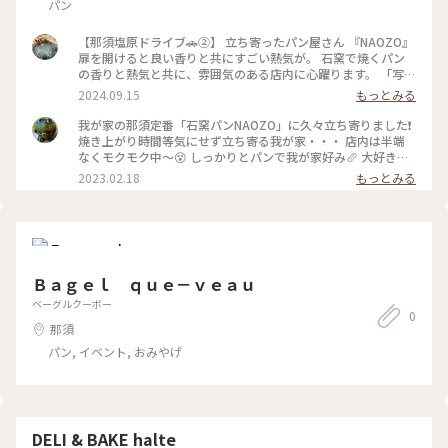
パン
【那須塩原ドライブ🚗②】 立ち寄ったパン屋さん 『NAOZO』
扉を開けると良い香りと共にすごい熱気が。 石窯で焼くパン
の香りと熱気と共に、雰囲気のある店内に心躍ります。 「写真
撮って良いですか？」 の質問にも快くOKしていただけまし
2024.09.15
もっとみる
た。 もう17:00近かったのもあってか少ししかありませんでし
たが、あるものはみんなチョイス笑 レジカウンターにあった
我が家の那須定番「石窯パンNAOZO」に久々立ち寄りました❗️
ルバーブのバターケーキがめちゃめちゃ美味しそうで…！ これ
焼き上がり時間等気にせず立ち寄る我が家・・・ 店内は半端
だけイートインさせていただきました。 ふらりと立ち寄った
なくモクモク中～😵 しっかりとパンで我が家好み🥖 大好きな
このお店は人気店みたいでしたよ。 2024/09/14 #ことりっぷ
パン屋さんの1つです🤗 #那須 パン #Myことりっぷ #石窯パン
2023.02.18
もっとみる
旅2024 #那須塩原 #パン #バターケーキ #ドライブ #日帰りド
#NAOZO
ライブ
Ｂａｇｅｌ ｑｕｅ－ｖｅａｕ
ベーグルクーボー
0
那須
パン, イベント, おみやげ
DELI & BAKE halte