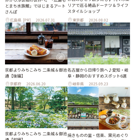
リアで巡る絶品ドーナツ＆ライフ
とまち水族館」ではじまるアート
スタイルショップ
さんぽ
広島県
[PR]
2026.07.31
東京都
2026.08.02
京都よりみちこみち 二条城＆御池
名古屋から日帰り旅へ♪愛知・岐
通【後編】
阜・静岡のおすすめスポット6選
京都府
2026.06.20
岐阜県
2025.09.23
京都よりみちこみち 二条城＆御池
焼きものの里・信楽、窯元めぐり
通【前編】