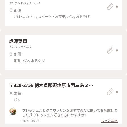
デリアンドベイク ハルテ
0
那須
ごはん, カフェ, スイーツ・お菓子, パン, おみやげ
成澤菜園
ナルサワサイエン
0
那須
雑貨, パン, おみやげ
〒329-2756 栃木県那須塩原市西三島３丁
目１８３−２７６
0
那須
パン
プレッツェルとクロワッサンがおすすめだと聞いてお邪魔しま
した♫ プレッツェル好きの方におすすめ✨
2021.06.26
もっとみる