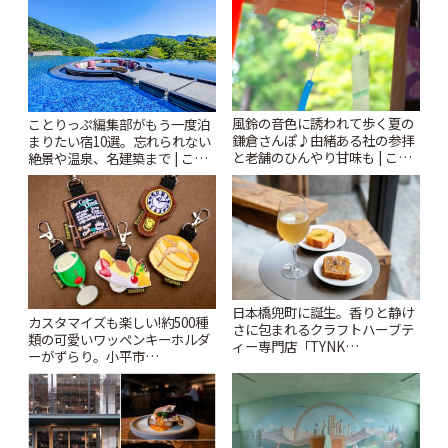
ぷ
風鈴の音色に誘われて歩く夏の
ことりっぷ編集部がもう一度泊
鎌倉さんぽ♪由緒ある社の参拝
まりたい宿10選。忘れられない
と老舗のひんやり甘味も | こと
絶景や温泉、名建築まで | こと
りっぷ
りっぷ
日本橋兜町に誕生。香りと静け
カスタマイズも楽しい!約500種
さに包まれるクラフトハーブテ
類の可愛いワッペンキーホルダ
ィー専門店「TYNK
ーがずらり。小平市
Kabutocho」 | ことりっぷ
「Kimamaya T&K」 | ことりっ
ぷ