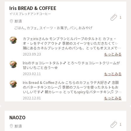
Iris BREAD & COFFEE
イリス ブレッドアンドコーヒー
1
那須
ごはん, カフェ, スイーツ・お菓子, パン, おみやげ
カフェirisさん☕️ モンブランとルバーブのタルトと カフェ・
オ・レをテイクアウト🎵 季節のスイーツをいただきたくて✨
隣にあるカネルブレッドさんのパンも、とってもオススメです
💕
2023.09.23
もっとみる
lrisのチョコレートタルト💕 とろ〜りチョコレートクリームが
甘いいちごと合う〜🍓
2023.02.11
もっとみる
Iris Bread & Coffeeさん☕️ こちらのカフェラテ大好き💕 念願
のバターチキンカレー♫ 季節のフルーツを使ったタルトもお
いしいです💕 朝カレー☺️ とってもspicyなバターチキン♫ フォ
カッチャで作られてるグラチネも、もちもちでおススメ🥪
2022.12.01
もっとみる
NAOZO
1
那須