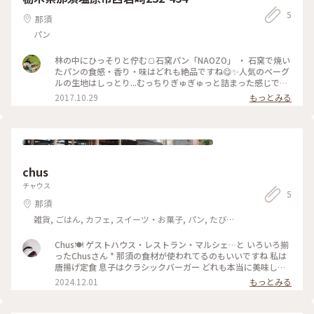
5
那須
パン
林の中にひっそりと佇む🍞石窯パン「NAOZO」 ・ 石窯で焼い
たパンの食感・香り・味はどれも絶品ですね😋✨人気のベーグ
ルの生地はしっとり...むっちりぎゅぎゅっと詰まった感じで美
味しい💓カボチャスープとの相性もバッチリでした🎃 ・ くる
2017.10.29
もっとみる
みレーズンパンをお家でトーストした、焼きたての香ばしい匂
いもたまりません✨NAOZOの美味しいパンをお口いっぱい頰
張る幸せは最高です😋💓 ・ #NAOZO #ナオゾー #パン #ベーグ
ル #カフェ #カフェ部 #ランチ #コーヒー #スープ #那須塩原 #
那須 #栃木県 #ことりっぷ栃木
chus
チャウス
5
那須
雑貨, ごはん, カフェ, スイーツ・お菓子, パン, たびレ
ポ, アクティビティ・体験, ホテル・宿, おみやげ
Chus🍽️ ゲストハウス・レストラン・マルシェ…と いろいろ揃
ったChusさん * 那須の食材が使われてるのもいいですね 私は
唐揚げ定食 息子はクラシックバーガー どれも本当に美味しく
て大満足です * #カフェ #ランチ
2024.12.01
もっとみる