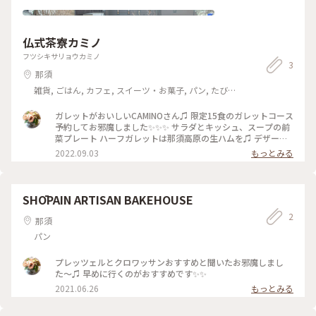
仏式茶寮カミノ
フツシキサリョウカミノ
3
那須
雑貨, ごはん, カフェ, スイーツ・お菓子, パン, たびレ
ポ, アクティビティ・体験, ホテル・宿, おみやげ
ガレットがおいしいCAMINOさん♫ 限定15食のガレットコース
予約してお邪魔しました✨✨✨ サラダとキッシュ、スープの前
菜プレート ハーフガレットは那須高原の生ハムを♫ デザート
付でおなかがいっぱいになります✨
2022.09.03
もっとみる
SHŌPAIN ARTISAN BAKEHOUSE
2
那須
パン
プレッツェルとクロワッサンおすすめと聞いたお邪魔しまし
た〜♫ 早めに行くのがおすすめです✨✨
2021.06.26
もっとみる