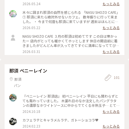
タ」 私はかぼちゃプリン、 相方はレモンのレアチーズケー
2026.05.24
もっとみる
キ。 ・ スコーンはさくっとほろっと食感。 ベリージャムと固
めにホイップした 生クリームが最高に合い かぼちゃプリンも
木々に囲まれ那須の自然を感じられる 「NASU SHOZO CAFE」
濃厚で美味しかった。 ・ そして SHOZOさんの空気感や 那須
① 那須に来たら絶対外せないカフェ。 数年振りに行って来ま
高原の自然を感じながら 日常から離れゆるりと過ごせる 唯一
した。 ・ 今まで何度も那須に来ていますが 週末はほんとに混
無二のカフェ とっても素敵なカフェでした。 #ちいさな列車旅
んでいて 1、2時間待ちは当たり前で ずっと諦めていました。
2026.05.22
もっとみる
#那須高原 #那須カフェ #ナスショウゾウカフェ #木漏れ日のカ
（季節にもよるかな） 今回は平日に行けたので それほど待た
フェ
ずに案内して頂けました。 ・ そして、気になっていた ワイン
NASU SHOZO CAFE ３月の那須は初めてです この日は寒かっ
グラスに注がれた ホットのウインナーコーヒーを 那須の自然
たー 店内がとっても暖かくてホッとします 休日の開店前に着
を感じられる テラス席で鳥の囀りをBGMに ゆるりと美味しい
きましたがどんどん車が入ってきてすぐに満車になっててびっ
時間を。 ・ 店内も魅力的で素敵。 ・ #ナスショウゾウカフェ
くり👀 トーストセットとサンドウィッチセット かぼちゃプリ
2026.03.31
もっとみる
#nasushozocafe #那須高原#那須カフェ#ちいさな列車旅
ンと白いチーズケーキもオーダーしたけど写真忘れました…ち
なみに次男くんの白いチーズケーキは『バカうま』とのこと
テイクアウトもウェイティングも人が絶えず混んでるけれど素
敵なお店なのでおすすめです！
那須 ペニーレイン
101
那須
パン
『ペニーレイン 那須店』 初ペニーレイン 平日にも関わらずと
ても賑わっていました。 木漏れ日のなか注文したパングラタ
ンの濃厚なホワイトソースに中からでてくる半熟玉子… とても
おいしかったです。 #那須 #パン #観光
2024.10.18
もっとみる
カフェラテとキャラメルラテ、ガトーショコラ♥︎
2024.02.23
もっとみる