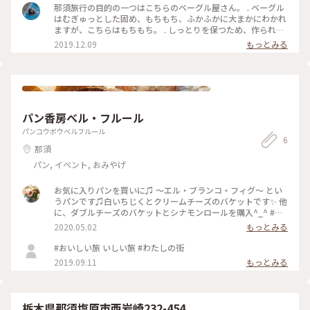
那須旅行の目的の一つはこちらのベーグル屋さん。 . ベーグル
はむぎゅっとした固め、もちもち、ふかふかに大まかにわかれ
ますが、こちらはもちもち。 . しっとりを保つため、作られて
すぐ、袋に入れて店頭に並べられています。 . . サイズが他店に
2019.12.09
もっとみる
比べて小さくて上品なので最後まで適量で美味しくいただけま
す。 またおやつ感覚でも楽しめます。 . . 那須のイメージにぴ
ったりの優しい空間には20種以上が店頭に並べられています。
. . プレーン、ブルーベリーの定番以外に、アップルシナモン、
メープルナッツ、バジル&ローズマリーが入ったハーブ&オニ
オン、ブラウニーが個人的に好みです。 . . イートインスペース
パン香房ベル・フルール
も子供用の小さな椅子があったり、空間自体もとってもかわい
いセンスのよいお店です。 お店の方が自身で造られたそうで
パンコウボウベルフルール
6
す。 ベーグルはもちろん、お店の隅々までみたいお店です。 .
那須
行かれる際は人気店なので、ぜひ午前中に。
パン, イベント, おみやげ
お気に入りパンを買いに♫ 〜エル・ブランコ・フィグ〜 とい
うパンです♫白いちじくとクリームチーズのバケットです✨ 他
に、ダブルチーズのバケットとシナモンロールを購入^_^ #お
うちでことりっぷ #お気に入りパン #パン屋さん #おうち時間
2020.05.02
もっとみる
を楽しもう
#おいしい旅 いしい旅 #わたしの街
2019.09.11
もっとみる
栃木県那須塩原市西岩崎232-454