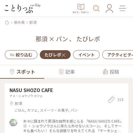
ガイド・マガジン
栃木県
那須
那須
×
パン
、
たびレポ
絞り込む
たびレポ
イベント
アクティビテ
スポット
記事
投稿
NASU SHOZO CAFE
ナス・ショウゾウ カフェ
318
那須
ごはん, カフェ, スイーツ・お菓子, パン
木々に囲まれて那須の自然を感じらる 「NASU SHOZO CAFE」
② ・ ショウゾウさんに来たら外せないスコーン。 そしてケー
キも食べたい！ そんな欲張りを叶えてくれる 「ケーキシェス