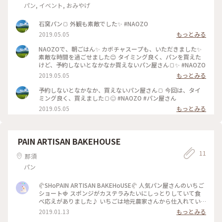
パン, イベント, おみやげ
石窯パン🍞 外観も素敵でした✨ #NAOZO
2019.05.05
もっとみる
NAOZOで、朝ごはん✨ カボチャスープも、いただきました✨
素敵な時間を過ごせました😊 タイミング良く、パンを買えた
けど、予約しないとなかなか買えないパン屋さん🍞✨ #NAOZO
2019.05.05
もっとみる
予約しないとなかなか、買えないパン屋さん🍞 今回は、タイ
ミング良く、買えました🍞😊 #NAOZO #パン屋さん
2019.05.05
もっとみる
PAIN ARTISAN BAKEHOUSE
11
那須
パン
🥐SHoPAIN ARTISAN BAKEHoUSE🥐 人気パン屋さんのいちご
ショート🍓 スポンジがカステラみたいにしっとりしていて食
べ応えがありました♪ いちごは地元農家さんから仕入れてい
るようです👨‍🌾 今回はテイクアウトしておうちカフェ☕️ 店内
2019.01.13
もっとみる
でも頂けますよ。 コーヒーのテイクアウトもOK！ チーズケー