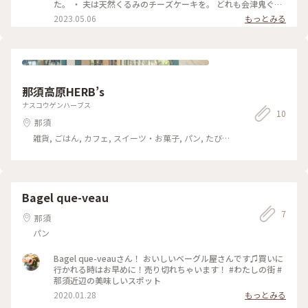
た。 ・ 夫は天然くるみのチーズケーキを。 どれも会津鬼ぐる
るみ #金太郎そば山本屋 #那須 #ことりっぷと一緒 #ことりっ
み入っていて， 美味しいスイーツです♡
2023.05.06
もっとみる
ぷ #秋の装い #くるみそば #くるみ #ひとりカフェ部 #秋の那須
さんぽ
那須高原HERB’s
ナスコウゲンハーブス
10
那須
雑貨, ごはん, カフェ, スイーツ・お菓子, パン, たびレ
ポ, アクティビティ・体験, ホテル・宿, おみやげ
Bagel que-veau
7
那須
パン
Bagel que-veauさん！ おいしいベーグル屋さんです♫買いに
行かれる時はお早めに！売り切れちゃいます！ #わたしの街 #
那須近辺の美味しいスポット
2020.01.28
もっとみる