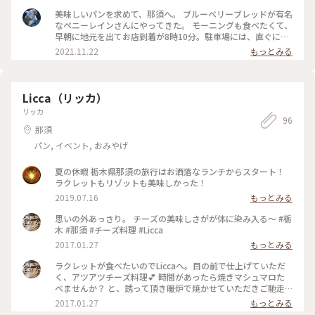
美味しいパンを求めて、那須へ。 ブルーベリーブレッドが有名
なペニーレインさんにやってきた。 モーニングも食べたくて、
早朝に地元を出てお店到着が8時10分。駐車場には、直ぐに停
められたけど、店内に入るのには入場制限が・・・ 15分ほど
2021.11.22
もっとみる
待って、お目当てブルーベリーブレッドとその他大量のパンを
GET！ そのまま、レストランへ移動し待ち時間40分でお席に
案内してもらいました。 厚切りのトーストが、美味しかった
ー。 購入したパンを食べるのも楽しみだ。 ＃那須 #パン #
Licca（リッカ）
ブルーベリーブレッド #モーニング #久しぶりのお出かけ
リッカ
96
那須
パン, イベント, おみやげ
夏の休暇 栃木県那須の旅行はお洒落なランチからスタート！
ラクレットもリゾットも美味しかった！
2019.07.16
もっとみる
思いの外あっさり。 チーズの美味しさがが体に染み入る〜 #栃
木 #那須 #チーズ料理 #Licca
2017.01.27
もっとみる
ラクレットが食べたいのでLiccaへ。目の前で仕上げていただ
く、アツアツチーズ料理💕 時間があったら焼きマシュマロた
べませんか？ と、誘って頂き暖炉で焼かせていただきご馳走
になりました🙇🏼 #栃木 #那須 #チーズ料理 #ラクレット
2017.01.27
もっとみる
#licca