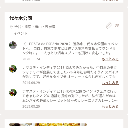
代々木公園
38
渋谷・原宿・青山・表参道
イベント
〈 FIESTA de ESPANA 2020 〉 連休中、代々木公園のイベン
トへ。 コロナ対策で例年とは違い入場料を支払ってワンドリ
ンク制に。 一人ひとり消毒スプレーも頂けて安心でした。 バ
スクチーズケーキがしっとりしてビックリする程美味しかっ
2020.11.24
もっとみる
た〜♡ #代々木公園 #スペイン料理
ナマステ・インディア2019 飲んでみたかった、中目黒のモク
シャチャイが出展してました〰️✨今年初参戦だそう🎵 スパイス
が効いてて、好きなタイプ❤️ オーナーさんらしき方もとても素
敵でした💕 #代々木公園#ナマステインディア#チャイ#カレー
2019.09.29
もっとみる
に合う！
ナマステ・インディア2019 代々木公園のインドフェスに行っ
てきました🎵 どの店舗も長蛇の列でしたが、私が選んだのは
ムンバイの野菜カレーセット😆豆のカレーにサグカレーナンの
下で見えませんがサモサが！ボリュームたっぷりてす。そして
2019.09.29
もっとみる
大きさ伝わりにくいですが山賊が食べる風のタンドリーチキ
ン、濃厚マンゴーラッシー😋💕 このクオリティのカレーを立
ち食い(笑) これがまた非日常で楽しい。 インドの文化にふれる
こともできて、１年に１度の楽しみにしてるフェスです💃 #
代々木公園#ナマステインディア #カレー#カレー好き#カレー