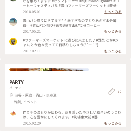
ビを集めてます☆ #ヒグマドーナツ #higumadoughnuts #コ
ーヒーフェスティバル #青山ファーマーズマーケット #表参道
#お茶時間
2018.05.01
もっとみる
青山パン祭りにきてます^ ^ 暑すぎるのでとりあえず水分補
給… #青山パン祭り#表参道#青山#パン#コーヒー
2017.05.21
もっとみる
#ファーマーズマーケット に遊びに来ました♪#野菜 とか#ジ
ャム とか色々売ってて目移りしちゃう(*´ー｀*)
2017.02.11
もっとみる
PARTY
パーティー
30
渋谷・原宿・青山・表参道
雑貨, イベント
作り手の温もりが伝わる、落ち着いたやさしい風合いのうつわ
は、心を豊かにしてくれます。#駒場東大前 #器
2015.02.20
もっとみる