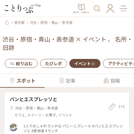
ガイド・マガジン
東京都
渋谷・原宿・青山・表参道
渋谷・原宿・青山・表参道
×
イベント
、
名所・
旧跡
絞り込む
たびレポ
イベント
アクティビテ
スポット
記事
投稿
パンとエスプレッソと
374
渋谷・原宿・青山・表参道
カフェ, スイーツ・お菓子, イベント
1人でおしゃれランチ😋 パニーニプレート #パンとエスプレッ
ソと #表参道 #ランチ