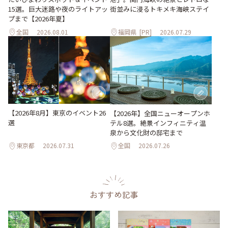
15選。巨大迷路や夜のライトアッ
街並みに浸るトキメキ海峡ステイ
プまで【2026年夏】
全国
2026.08.01
福岡県
[PR]
2026.07.29
【2026年8月】東京のイベント26
【2026年】全国ニューオープンホ
選
テル8選。絶景インフィニティ温
泉から文化財の邸宅まで
東京都
2026.07.31
全国
2026.07.26
おすすめ記事