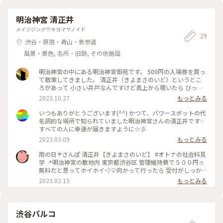
明治神宮 清正井
メイジジングウキヨマサノイド
29
渋谷・原宿・青山・表参道
風景・景色, 名所・旧跡, その他施設
明治神宮の中にある明治神宮御苑です。 500円の入場券を買っ
て散策してきました。 清正井（きよまさのいど）というとこ
ろがあって 小さい井戸なんですけど真上から覗いたら びっく
りするくらい透明で綺麗でした(≧∀≦) #私のことりっぷ旅 #
2023.10.27
もっとみる
秋さんぽ #明治神宮 #清正井
いつもありがとうございます(^^) かつて、パワースポットの代
名詞的な場所で知られていました明治神宮さんの清正井です✨
すべての人に幸運が届きますように☆彡
2023.03.09
もっとみる
雨の日☔️さんぽ 清正井【きよまさのいど】 #オトナの社会科見
学 📍明治神宮の敷地内 東京都渋谷区 管理維持費で５００円👛
無料だと思ってホイホイ💨💡向かって行ったら 受付がしっか
りあり、慌てて🎒お財布取り出した〜💡 井戸はルートのいち
2023.02.15
もっとみる
ばん奥で、受付からはまったく距離感分からず‼️💦 地図をもら
うがアップダウンの砂利道を進めど進めど、井戸が出てこな
い〜‼️ ベビーカー、車椅子には通行困難〜。 ユニバーサルデザ
インで 誰でもアプローチできるといいのにな。 ５分くらいで
渋谷パルコ
見て帰ってこよう、くらいの軽い気持ちで行ったらダメ🤣🆖