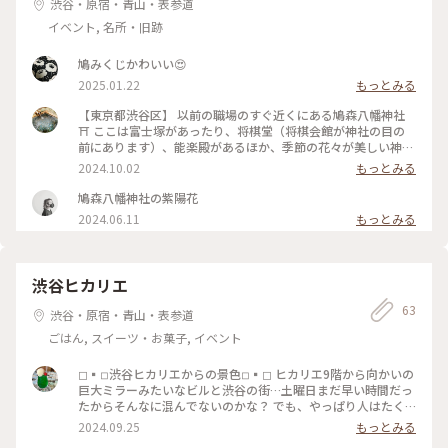
渋谷・原宿・青山・表参道
イベント, 名所・旧跡
鳩みくじかわいい😍
2025.01.22
もっとみる
【東京都渋谷区】 以前の職場のすぐ近くにある鳩森八幡神社
⛩️ ここは富士塚があったり、将棋堂（将棋会館が神社の目の
前にあります）、能楽殿があるほか、季節の花々が美しい神社
ですが、なんと言っても御神木が美しい✨✨ 毎年、絨毯のよう
2024.10.02
もっとみる
な銀杏の葉も楽しみでした😌 今年は寒さがやってくるのも遅
いので、いつ頃から色づき始めるでしょうねぇ。 ここは毎日
鳩森八幡神社の紫陽花
通った私の憩いの場でした✨✨ 今思えばありがたい場所だった
2024.06.11
もっとみる
な…😌 #秋の彩り #神社 #イチョウ #銀杏 #紅葉 #御神木
渋谷ヒカリエ
63
渋谷・原宿・青山・表参道
ごはん, スイーツ・お菓子, イベント
◻︎▪︎◽︎渋谷ヒカリエからの景色◽︎▪︎◻︎ ヒカリエ9階から向かいの
巨大ミラーみたいなビルと渋谷の街…土曜日まだ早い時間だっ
たからそんなに混んでないのかな？ でも、やっぱり人はたく
さん #渋谷ヒカリエ#渋谷の街#空がもう秋って感じ#高層ビル
2024.09.25
もっとみる
ってなんかワクワクする