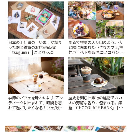
ー開催中】 | ことりっぷ
日本の手仕事の「いま」が詰ま
まるで物語の入り口のよう。花
った器と雑貨のお店/西荻窪
と緑に囲まれた小さなカフェ/高
「tsugumi」 | ことりっぷ
井戸「花ト喫茶 ネコノコバン」
| ことりっぷ
季節のパフェを味わいに♪ アン
歴史を刻む旧銀行の建物でカカ
ティークに囲まれて、時間を忘
オの芳醇な香りに包まれる。鎌
れて過ごしたくなるカフェ/浅草
倉「CHOCOLATE BANK」 | こ
「annorum cafe」 | ことりっぷ
とりっぷ