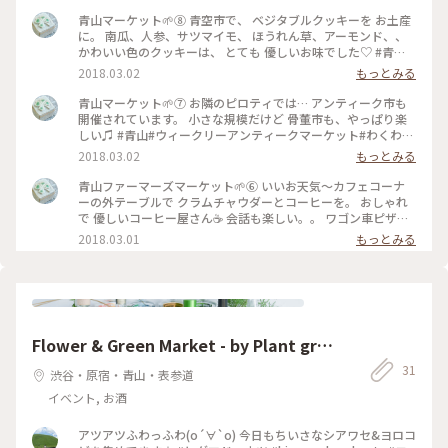
青山マーケット🌱⑧ 青空市で、 ベジタブルクッキーを お土産
に。 南瓜、人参、サツマイモ、 ほうれん草、アーモンド、、
かわいい色のクッキーは、 とても 優しいお味でした♡ #青山#
ファーマーズマーケット#野菜クッキー#オーガニック#カラフ
2018.03.02
もっとみる
ル#かわいい#気ままさんぽ#ことりっぷ東京#朗らか #あったか
い冬
青山マーケット🌱⑦ お隣のピロティでは… アンティーク市も
開催されています。 小さな規模だけど 骨董市も、やっぱり楽
しい♫ #青山#ウィークリーアンティークマーケット#わくわく
#骨董市#さて、帰ろ#気ままさんぽ#ことりっぷ東京#朗らか
2018.03.02
もっとみる
青山ファーマーズマーケット🌱⑥ いいお天気〜カフェコーナ
ーの外テーブルで クラムチャウダーとコーヒーを。 おしゃれ
で 優しいコーヒー屋さん☕️ 会話も楽しい。。 ワゴン車ピザ屋
さんには、 立派なピザ窯があって びっくり🍕 #青山#ファーマ
2018.03.01
もっとみる
ーズマーケット#ランチ#ワゴン車#ことりっぷ東京#朗らか #あ
ったかい冬
Flower & Green Market - by Plant gro
wers - × CRAFT GIN BAR & LOUNGE
31
渋谷・原宿・青山・表参道
イベント, お酒
アツアツふわっふわ(о´∀`о) 今日もちいさなシアワセ&ヨロコ