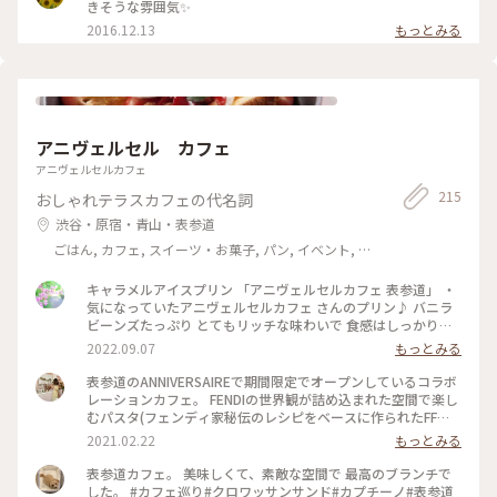
きそうな雰囲気✨
2016.12.13
もっとみる
アニヴェルセル カフェ
アニヴェルセルカフェ
215
おしゃれテラスカフェの代名詞
渋谷・原宿・青山・表参道
ごはん, カフェ, スイーツ・お菓子, パン, イベント, お
みやげ
キャラメルアイスプリン 「アニヴェルセルカフェ 表参道」 ・
気になっていたアニヴェルセルカフェ さんのプリン♪ バニラ
ビーンズたっぷり とてもリッチな味わいで 食感はしっかり固
め 濃厚で口どけ良いバニラアイスと ビターなカラメルと共に
2022.09.07
もっとみる
コーヒーはポットで2杯半ほど スイーツに合う味わいでした ・
・ 数年ぶりに訪問しましたが 変わらない美しい店内にテラス
表参道のANNIVERSAIREで期間限定でオープンしているコラボ
席 何か幸せになれそうなお店ですね〜 #私のことりっぷ2022
レーションカフェ。 FENDIの世界観が詰め込まれた空間で楽し
#Myことりっぷ #アニヴェルセルカフェ #アニヴェルセルカフ
むパスタ(フェンディ家秘伝のレシピをベースに作られたFFロ
ェ表参道#表参道#青山#原宿#テラス席#プリン#固めプリン
ゴ型の ’EFFE N°1925’ )や可愛いスイーツ。 たまらなく可愛い
2021.02.22
もっとみる
♡ ウェットティッシュや持ち帰れるマスクケースもFENDIのロ
ゴが‼︎この時期、マスクケースを用意してくれてるのはありが
表参道カフェ。 美味しくて、素敵な空間で 最高のブランチで
たすぎます。 ティラミス ¥1,500 カフェラテ ¥1,000 2ヶ月半
した。 #カフェ巡り#クロワッサンサンド#カプチーノ#表参道