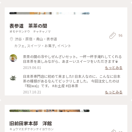
のあるスパイシーさが美味しかったですね！メネメンと一緒に
食べると相性抜群でした。 そして「豆腐が入っている！」と
思って1口で食べてしまった「白チーズ」は、塩気が強くこれ
もメネメンと一緒にどうぞ！ ドリンクは、トルコの国民的ド
リンクという「アイラン」を。 塩味のあるヨーグルトドリン
クで甘みはありません！上にはスパイスやハーブものっていて
表参道 茶茶の間
日本ではあまりない独特な味わいですが、私は好きですね！ #
オモテサンドウ チャチャノマ
モーニング #朝食 #外苑前
96
渋谷・原宿・青山・表参道
カフェ, スイーツ・お菓子, イベント
茶茶の間の冷やしぜんざいセット。一杯一杯手淹れしてくれる
日本茶を楽しみながら、あまーいスイーツをいただきます🍵
2019.06.01
もっとみる
日本茶専門店に初めて来ました❗ 日本人なのに、こんなに日本
茶の種類があるなんてビックリしました。 今回注文したのは
『和(wa)』です。 #お土産 #日本茶
2017.10.21
もっとみる
旧前田家本邸 洋館
キュウマエダケホンテイヨウカン