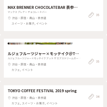
が好きすぎる
MAX BRENNER CHOCOLATEBAR 表参道
ヒルズ
マックス ブレナー チョコレートバー
35
渋谷・原宿・青山・表参道
スイーツ・お菓子, イベント
ルジェフルーツジャー×モッテイク＠The
AIRSTREAM GARDEN
ルジェフルーツジャー×モッテイク アット ザ エアストリームガーデ
35
ン
渋谷・原宿・青山・表参道
カフェ, イベント
TOKYO COFFEE FESTIVAL 2019 spring
34
渋谷・原宿・青山・表参道
カフェ, スイーツ・お菓子, イベント