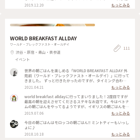
だけなんてもったいないくらいのカフェ。 間に合う人は絶対
2019.12.20
もっとみる
行くべき‼︎ 期間:2020年11月28日(土)～2021年2月14日(日)
＝･･＝･･＝･･＝･･＝･･＝･･＝･･＝･･＝･･＝ こちらで更新して
ます♡ Instagram : keiiiiiiiina Twitter : keiiiiiiina ＝･･＝･･
＝･･＝･･＝･･＝･･＝･･＝･･＝･･＝
WORLD BREAKFAST ALLDAY
ワールド・ブレックファスト・オールデイ
111
渋谷・原宿・青山・表参道
イベント
世界の朝ごはんを楽しめる「WORLD BREAKFAST ALLDAY 外
苑前（ワールド・ブレックファスト・オールデイ）」に行って
きました。 ずっと行きたかったのですが、タイミング合わ
ず・・・が続いてしまって、今回念願の初来店！ この日は、
2021.04.21
もっとみる
2021年4月1日〜5月31日まで展開中の「トルコの朝ごはん」
をいただいてきました。 昔からトルコで食べられているゴマ
world breakfast alldayに行ってまいりました！2度目ですが
がたくさんついた円形のパン「シミット」。これを、トルコで
最高の朝を迎えさせてくださるステキなお店です。今はベトナ
伝統的に食べられているというぶどうを煮詰めたシロップ「ペ
ムの朝ごはんをやってるようですが、イギリスの朝ごはんを頂
クメズ」とゴマのペーストと混ぜたものでいただきます。 もっ
きました！この揚げたトーストと豆？のソースが合うこと、合
2019.07.06
もっとみる
と甘いのかと思っていましたが、ゴマのパンとペーストとよく
うこと。
あう・・・！ 野菜がたっぷり入ったトロトロ食感のトルコ風
今日の朝ごはんはモロッコの朝ごはん‼️ ミントティーもいっし
スクランブルエッグ「メネメン」は、トルコの朝ごはんに欠か
ょに♪
せない定番メニューだそうです！ これに、羊肉や牛肉をスパ
2018.10.18
もっとみる
イスで味付けして腸詰めにした「スジュク」を。かなりパンチ