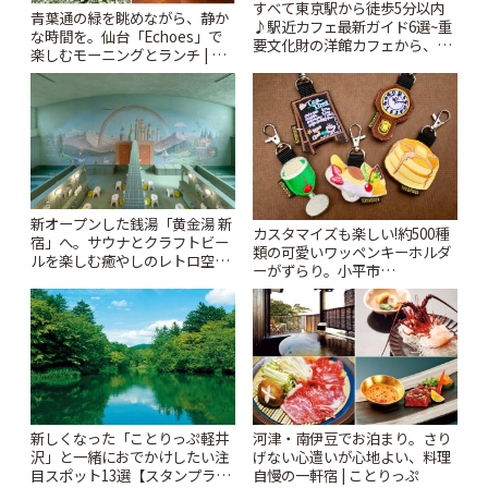
すべて東京駅から徒歩5分以内
青葉通の緑を眺めながら、静か
♪駅近カフェ最新ガイド6選~重
な時間を。仙台「Echoes」で
要文化財の洋館カフェから、改
楽しむモーニングとランチ | こ
札すぐのレトロ喫茶まで~ | こと
とりっぷ
りっぷ
新オープンした銭湯「黄金湯 新
カスタマイズも楽しい!約500種
宿」へ。サウナとクラフトビー
類の可愛いワッペンキーホルダ
ルを楽しむ癒やしのレトロ空間
ーがずらり。小平市
| ことりっぷ
「Kimamaya T&K」 | ことりっ
ぷ
新しくなった「ことりっぷ軽井
河津・南伊豆でお泊まり。さり
沢」と一緒におでかけしたい注
げない心遣いが心地よい、料理
目スポット13選【スタンプラリ
自慢の一軒宿 | ことりっぷ