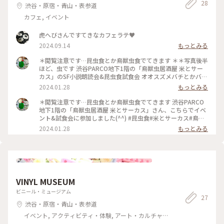
28
さらに驚いたことには‼️ 井戸に向かう途中の左手の池に 【川
渋谷・原宿・青山・表参道
鵜】が一羽🪶佇んでいて！！！ 👀二度見、三度見！👀 そのま
カフェ, イベント
ま行こうとした気持ちを Uターンさせて茂みの隙間からジーッ
と観察！ やっぱり【鵜】だよねぇ？ 自問自答〜！ 明治神宮、
豊かな自然に溢れていて🐟 生態系が保たれている👍 井戸は清
虎へびさんですてきなカフェラテ♥︎
らかな流れを感じ… 周りの地域の開発等々で 井戸が枯れない
2024.09.14
もっとみる
事を祈ります💡✨✨ #はじめての投稿 #ファンタジーの世界
#Myことりっぷ #新宿 #世界はステキな出逢いにあふれてる #
＊閲覧注意です…昆虫食とか鳥獣虫食でてきます ＊＊写真後半
人生を楽しもう #幸せを感じよう #人生にときめきを #明治神
ほど、虫です 渋谷PARCO地下1階の「鳥獣虫居酒屋 米とサー
宮 #清正井 #雨の日さんぽ #川鵜に遭遇 #オトナの社会科見学 #
カス」のSF小説朗読会&昆虫食試食会 オオスズメバチとかバッ
明治神宮清正井の池には「川鵜」がいましたよ
タとかコオロギとかサザムシとか何かの幼虫とか、すっごく美
2024.01.28
もっとみる
味しくお洒落に料理してくれてて、感激しました。ワニ肉は、
鶏肉よりクセなくて普通って感じ。感覚マヒしてるかも。 オ
＊閲覧注意です…昆虫食とか鳥獣虫食でてきます 渋谷PARCO
オグソクムシのクラフトビール🍺は、発泡酒らしいです、酒税
地下1階の「鳥獣虫居酒屋 米とサーカス」さん、こちらでイベ
法上は。 #昆虫食#米とサーカス#鳥獣虫居酒屋#渋谷PARCO#
ント&試食会に参加しました(^^) #昆虫食#米とサーカス#鳥獣
ずっと気になってた#すごい美味しい、ハマりそう#コオロギと
虫居酒屋#渋谷PARCO#ずっと気になってた ずっと気になって
2024.01.28
もっとみる
デーツはめっちゃ合う#オオスズメバチonバクラヴァ#高タン
た昆虫食、その世界を体験したくて。
パク#完全食#肉食系通り越して雑食系？
VINYL MUSEUM
ビニール・ミュージアム
27
渋谷・原宿・青山・表参道
イベント, アクティビティ・体験, アート・カルチャ
ー, その他施設, お酒