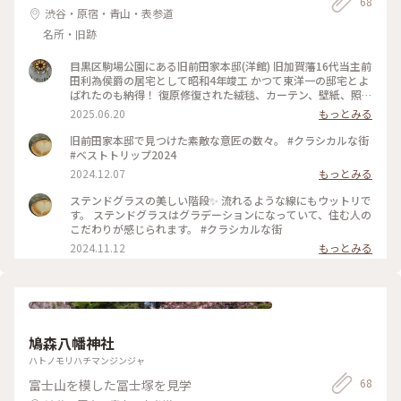
68
渋谷・原宿・青山・表参道
名所・旧跡
目黒区駒場公園にある旧前田家本邸(洋館) 旧加賀藩16代当主前
田利為侯爵の居宅として昭和4年竣工 かつて東洋一の邸宅とよ
ばれたのも納得！ 復原修復された絨毯、カーテン、壁紙、照
明、調度品… 細部まで素晴らしく見ごたえ十分 入館無料なの
2025.06.20
もっとみる
もありがたく 何度でも訪れたくなる… 思わず声が出てしまう
ほど素敵でした♪ #駒場 #京王井の頭線 #洋館 #ゆるり夏時間
旧前田家本邸で見つけた素敵な意匠の数々。 #クラシカルな街
#ベストトリップ2024
2024.12.07
もっとみる
ステンドグラスの美しい階段✨ 流れるような線にもウットリで
す。 ステンドグラスはグラデーションになっていて、住む人の
こだわりが感じられます。 #クラシカルな街
2024.11.12
もっとみる
鳩森八幡神社
ハトノモリハチマンジンジャ
68
富士山を模した冨士塚を見学