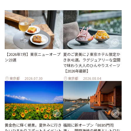
【2026年7月】東京ニューオープ
夏のご褒美に♪東京ホテル限定か
ン23選
き氷41選。ラグジュアリーな空間
で味わう大人のひんやりスイーツ
【2026年最新】
東京都
2026.07.30
東京都
2026.08.04
黄金色に輝く絶景。夏休みに行き
福岡に新オープン「BEB5門司
たいひまわりスポット＆イベント
港」。関門海峡の絶景とレトロな