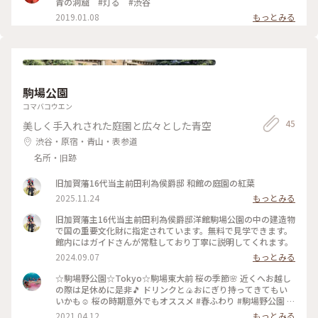
青の洞窟 #灯る #渋谷
2019.01.08
もっとみる
駒場公園
コマバコウエン
45
美しく手入れされた庭園と広々とした青空
渋谷・原宿・青山・表参道
名所・旧跡
旧加賀藩16代当主前田利為侯爵邸 和館の庭園の紅葉
2025.11.24
もっとみる
旧加賀藩主16代当主前田利為侯爵邸洋館駒場公園の中の建造物
で国の重要文化財に指定されています。無料で見学できます。
館内にはガイドさんが常駐しており丁寧に説明してくれます。
2024.09.07
もっとみる
☆駒場野公園☆Tokyo☆駒場東大前 桜の季節🌸 近くへお越し
の際は足休めに是非🎵 ドリンクと🍙おにぎり持ってきてもい
いかも☺️ 桜の時期意外でもオススメ #春ふわり #駒場野公園 #
のんびりお散歩 #tokyo #公園
2021.04.12
もっとみる