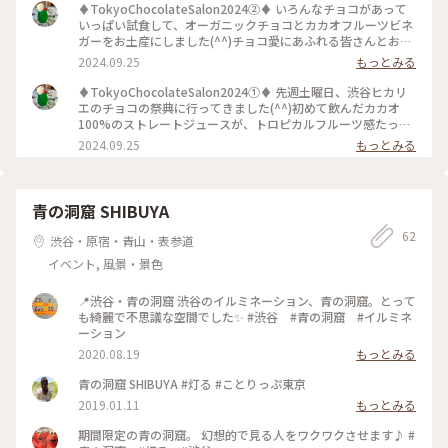
♦︎TokyoChocolateSalon2024②♦︎ いろんなチョコがあって
いっぱい試食して、オーガニックチョコとカカオフルーツビネ
ガーをお土産にしました(^^)チョコ愛にあふれる皆さんとお話
しできたのが、とっても楽しかったです 涼しくなってきたか
2024.09.25
もっとみる
ら、ますますチョコ美味しくなっちゃうなぁ♡ #Tokyo
Chocolate Salon 2024#チョコ好き集まれ#バレンタインの予
♦︎TokyoChocolateSalon2024①♦︎ 先週土曜日、渋谷ヒカリ
習#カカオジュース#チョコって美味しいよね
エのチョコの祭典に行ってきました(^^)初めて飲んだカカオ
100%のストレートジュースが、トロピカルフルーツ感たっぷ
りな味わいでびっくり。カカオって南国の果実ですもんね。い
2024.09.25
もっとみる
ろんな産地のチョコが楽しめてチョコ好きには、たまらないで
す♡ #Tokyo Chocolate Salon 2024#チョコ好き集まれ#バレ
ンタインの予習#カカオジュース#チョコって美味しいよね#可
愛いアクセとか雑貨もある#渋谷ヒカリエ
青の洞窟 SHIBUYA
62
渋谷・原宿・青山・表参道
イベント, 風景・景色
📍渋谷・青の洞窟 渋谷のイルミネーション、青の洞窟。とって
も綺麗で不思議な空間でした✨ #渋谷 #青の洞窟 #イルミネ
ーション
2020.08.19
もっとみる
青の洞窟 SHIBUYA #灯る #ことりっぷ東京
2019.01.11
もっとみる
期間限定の青の洞窟。 幻想的で見る人をワクワクさせます♪ #