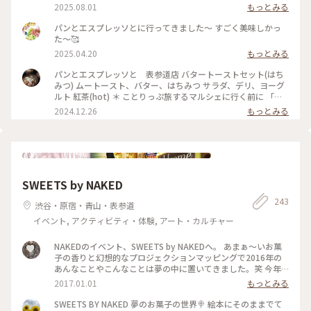
2025.08.01
もっとみる
パンとエスプレッソとに行ってきました〜 すごく美味しかっ
た〜🥰
2025.04.20
もっとみる
パンとエスプレッソと 表参道店 バタートーストセット(はち
みつ) ムートースト、バター、はちみつ サラダ、デリ、ヨーグ
ルト 紅茶(hot) ＊ ことりっぷ旅するマルシェに行く前に 「パ
ンとエスプレッソと」で モーニング☆ 久しぶりの表参道店☆
2024.12.26
もっとみる
相変わらずの人気店で順番待ちも ワクワク☆ モーニングメニ
ューの バタートーストセットを注文☆ 香ばしくリッチな味わ
いの ムートーストに 細く細く絞られたバターがたっぷり☆ バ
ターがトースト全体に じんわり溶けていきます…☆ はちみつ
をトロリとかければ 最上級のモーニング☆ おいしさ満点のバ
タートースト☆ パンの香りに包まれた 癒しのモーニングでし
SWEETS by NAKED
た〜☆ #バタートースト #モーニング #パン #ベーカリーカフ
ェ #表参道
243
渋谷・原宿・青山・表参道
イベント, アクティビティ・体験, アート・カルチャー
NAKEDのイベント、SWEETS by NAKEDへ。 あまぁ〜いお菓
子の香りと幻想的なプロジェクションマッピングで2016年の
あんなことやこんなことは夢の中に置いてきました。笑 今年
もたくさん楽しいことや美味しいものに出会えますように。
2017.01.01
もっとみる
#SWEETSbyNAKED#表参道ヒルズ
SWEETS BY NAKED 夢のお菓子の世界🍭 絵本にそのままでて