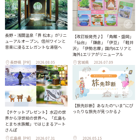
長野・浅間温泉「界 松本」がリニ
【改訂版発売♪】「角館・盛岡」
ューアルオープン。信州ワインと
「仙台」「鎌倉」「伊豆」「軽井
音楽に浸るエレガントな湯宿へ
沢」「伊勢志摩」国内6エリアと
海外1エリアがリニューアル
長野県
[PR]
2026.08.05
宮城県
2026.07.09
【旅先診断】あなたの“いま”にぴ
ったりな旅先が見つかる♪
【チケットプレゼント】水辺の世
界から浮世絵の世界へ。「広島も
とまち水族館」ではじまるアート
さんぽ
広島県
[PR]
2026.07.31
2026.05.15