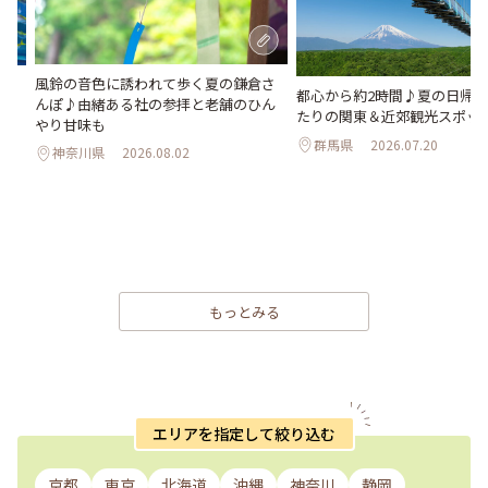
風鈴の音色に誘われて歩く夏の鎌倉さ
間
都心から約2時間♪夏の日帰
んぽ♪由緒ある社の参拝と老舗のひん
♪
たりの関東＆近郊観光スポット
やり甘味も
a」
群馬県
2026.07.20
神奈川県
2026.08.02
もっとみる
エリアを指定して絞り込む
京都
東京
北海道
沖縄
神奈川
静岡