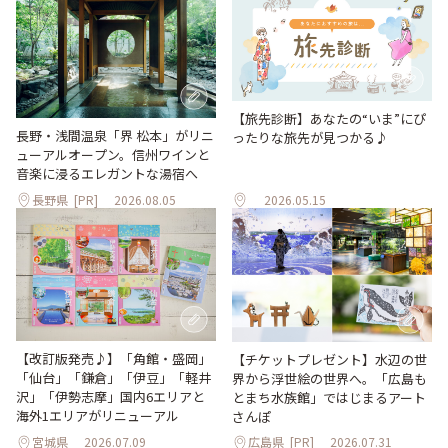
【旅先診断】あなたの“いま”にぴ
長野・浅間温泉「界 松本」がリニ
ったりな旅先が見つかる♪
ューアルオープン。信州ワインと
音楽に浸るエレガントな湯宿へ
長野県
[PR]
2026.08.05
2026.05.15
【改訂版発売♪】「角館・盛岡」
【チケットプレゼント】水辺の世
「仙台」「鎌倉」「伊豆」「軽井
界から浮世絵の世界へ。「広島も
沢」「伊勢志摩」国内6エリアと
とまち水族館」ではじまるアート
海外1エリアがリニューアル
さんぽ
宮城県
2026.07.09
広島県
[PR]
2026.07.31