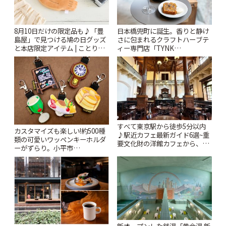
8月10日だけの限定品も♪「豊
日本橋兜町に誕生。香りと静け
島屋」で見つける鳩の日グッズ
さに包まれるクラフトハーブテ
と本店限定アイテム | ことりっ
ィー専門店「TYNK
ぷ
Kabutocho」 | ことりっぷ
すべて東京駅から徒歩5分以内
カスタマイズも楽しい!約500種
♪駅近カフェ最新ガイド6選~重
類の可愛いワッペンキーホルダ
要文化財の洋館カフェから、改
ーがずらり。小平市
札すぐのレトロ喫茶まで~ | こと
「Kimamaya T&K」 | ことりっ
りっぷ
ぷ
新オープンした銭湯「黄金湯 新