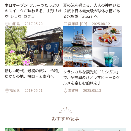
本日オープン! フルーツたっぷり
夏の涼を感じる、大人の神戸ひと
のスイーツが味わえる、山形「オ
り旅♪日本最大級の球体水槽があ
ウ! ショウ! カフェ」
る水族館「átoa」へ
山形県
2017.05.20
兵庫県
[PR]
2025.08.12
新しい時代、最初の旅は「令和」
クラシカルな観光船「ミシガン」
ゆかりの地、福岡・太宰府へ
で、琵琶湖のパノラマビュー＆グ
ルメを楽しむ船旅を♪
福岡県
2019.05.01
滋賀県
2025.05.13
おすすめ記事