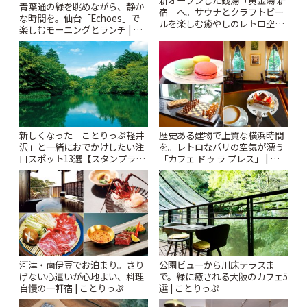
青葉通の緑を眺めながら、静か
宿」へ。サウナとクラフトビー
な時間を。仙台「Echoes」で
ルを楽しむ癒やしのレトロ空間
楽しむモーニングとランチ | こ
| ことりっぷ
とりっぷ
新しくなった「ことりっぷ軽井
歴史ある建物で上質な横浜時間
沢」と一緒におでかけしたい注
を。レトロなパリの空気が漂う
目スポット13選【スタンプラリ
「カフェ ドゥ ラ プレス」 | こと
ー開催中】 | ことりっぷ
りっぷ
河津・南伊豆でお泊まり。さり
公園ビューから川床テラスま
げない心遣いが心地よい、料理
で。緑に癒される大阪のカフェ5
自慢の一軒宿 | ことりっぷ
選 | ことりっぷ