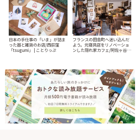
日本の手仕事の「いま」が詰ま
フランスの田舎町へ迷い込んだ
った器と雑貨のお店/西荻窪
よう。元寝具店をリノベーショ
「tsugumi」 | ことりっぷ
ンした隠れ家カフェ/阿佐ヶ谷
「Au Détour café et
brocante」 | ことりっぷ