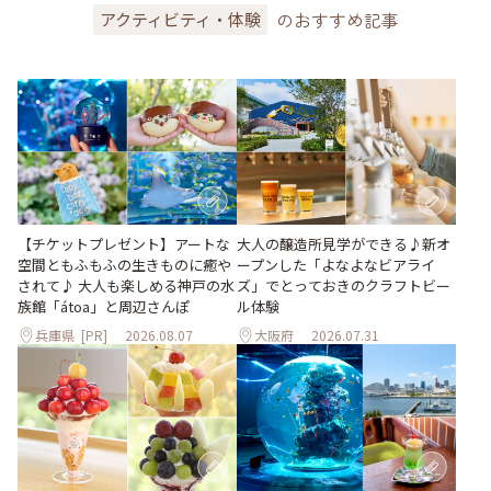
のおすすめ記事
アクティビティ・体験
大人の醸造所見学ができる♪新オ
【チケットプレゼント】アートな
ープンした「よなよなビアライ
空間ともふもふの生きものに癒や
ズ」でとっておきのクラフトビー
されて♪ 大人も楽しめる神戸の水
ル体験
族館「átoa」と周辺さんぽ
兵庫県
[PR]
2026.08.07
大阪府
2026.07.31