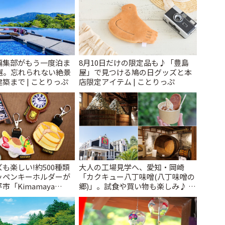
編集部がもう一度泊ま
8月10日だけの限定品も♪「豊島
選。忘れられない絶景
屋」で見つける鳩の日グッズと本
築まで | ことりっぷ
店限定アイテム | ことりっぷ
も楽しい!約500種類
大人の工場見学へ、愛知・岡崎
ッペンキーホルダーが
「カクキュー八丁味噌(八丁味噌の
「Kimamaya
郷)」。試食や買い物も楽しみ♪ |
ことりっぷ
ことりっぷ