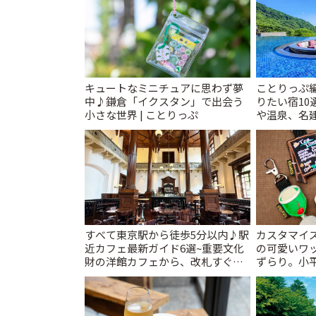
キュートなミニチュアに思わず夢
ことりっぷ
中♪鎌倉「イクスタン」で出会う
りたい宿10
小さな世界 | ことりっぷ
や温泉、名建
すべて東京駅から徒歩5分以内♪駅
カスタマイズ
近カフェ最新ガイド6選~重要文化
の可愛いワ
財の洋館カフェから、改札すぐの
ずらり。小平市
レトロ喫茶まで~ | ことりっぷ
T&K」 | 