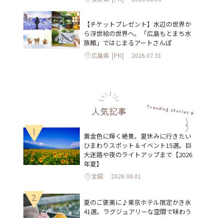
【チケットプレゼント】水辺の世界か
ら浮世絵の世界へ。「広島もとまち水
族館」ではじまるアートさんぽ
広島県
[PR]
2026.07.31
人気記事
1
黄金色に輝く絶景。夏休みに行きたい
ひまわりスポット＆イベント15選。巨
大迷路や夜のライトアップまで【2026
年夏】
全国
2026.08.01
2
夏のご褒美に♪東京ホテル限定かき氷
41選。ラグジュアリーな空間で味わう