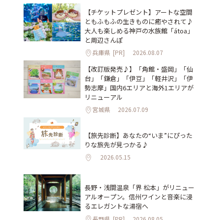
【チケットプレゼント】アートな空間
ともふもふの生きものに癒やされて♪
大人も楽しめる神戸の水族館「átoa」
と周辺さんぽ
兵庫県
[PR]
2026.08.07
【改訂版発売♪】「角館・盛岡」「仙
台」「鎌倉」「伊豆」「軽井沢」「伊
勢志摩」国内6エリアと海外1エリアが
リニューアル
宮城県
2026.07.09
【旅先診断】あなたの“いま”にぴった
りな旅先が見つかる♪
2026.05.15
長野・浅間温泉「界 松本」がリニュー
アルオープン。信州ワインと音楽に浸
るエレガントな湯宿へ
長野県
[PR]
2026.08.05