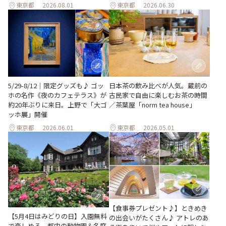
東京都
2026.08.01
東京都
2026.06.30
5/29-8/12｜限定グッズも♪ ゴッ
日本茶の飲み比べが人気。蔵前の
ホの名作《夜のカフェテラス》が
古民家で自由に楽しむお茶の時間
約20年ぶりに来日。上野で「大ゴ
／茶葉屋「norm tea house」
ッホ展」開催
東京都
2026.06.01
東京都
2026.05.01
【食事券プレゼント♪】ときめき
【5月4日はみどりの日】入園無料
の出会いがたくさん♪ アトレのあ
で楽しめる、都内の動物園＆名庭