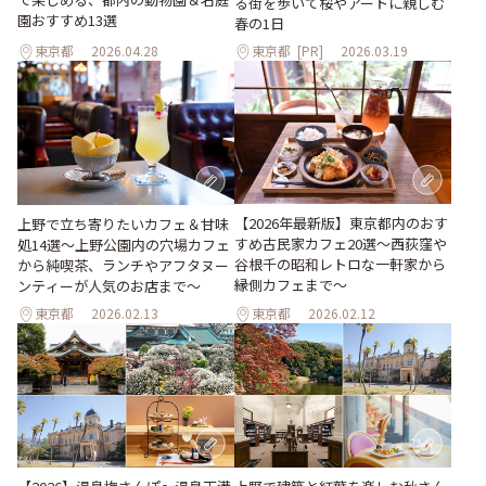
る街を歩いて桜やアートに親しむ
園おすすめ13選
春の1日
東京都
2026.04.28
東京都
[PR]
2026.03.19
【2026年最新版】東京都内のおす
上野で立ち寄りたいカフェ＆甘味
すめ古民家カフェ20選～西荻窪や
処14選～上野公園内の穴場カフェ
谷根千の昭和レトロな一軒家から
から純喫茶、ランチやアフタヌー
縁側カフェまで～
ンティーが人気のお店まで～
東京都
2026.02.13
東京都
2026.02.12