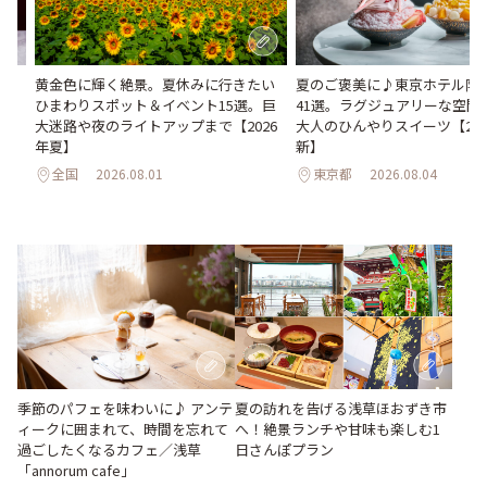
間限
黄金色に輝く絶景。夏休みに行きたい
夏のご褒美に♪東京ホテル限
ひまわりスポット＆イベント15選。巨
41選。ラグジュアリーな空間
大迷路や夜のライトアップまで【2026
大人のひんやりスイーツ【202
年夏】
新】
全国
2026.08.01
東京都
2026.08.04
夏の訪れを告げる浅草ほおずき市
季節のパフェを味わいに♪ アンテ
へ！絶景ランチや甘味も楽しむ1
ィークに囲まれて、時間を忘れて
日さんぽプラン
過ごしたくなるカフェ／浅草
「annorum cafe」