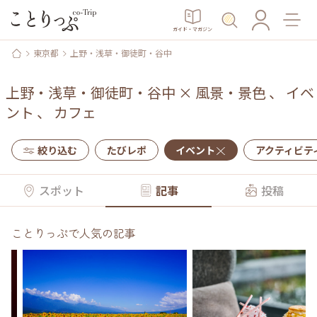
ガイド・マガジン
東京都
上野・浅草・御徒町・谷中
上野・浅草・御徒町・谷中
×
風景・景色
、
イベ
ント
、
カフェ
絞り込む
たびレポ
イベント
アクティビテ
スポット
記事
投稿
ことりっぷで人気の記事