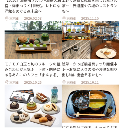
【2026】湯島梅さんぽ～湯島天満
上野で建築と紅葉を楽しむ秋さん
宮・梅まつりと甘味処、レトロな
ぽ～世界遺産や穴場のレストラン
洋館をめぐる週末旅～
も～
東京都
2026.02.08
東京都
2025.11.15
浅草・かっぱ橋道具まつり開催中
モチモチ白玉と旬のフルーツの組
♪～お気に入りの器やお得な掘り
み合わせが人気♪ 下町・向島に
出し物に出会えるかも～
あるあんこのカフェ「まんまる」
東京都
2025.10.26
東京都
2025.10.11
注文を受けて作る、もっちりぷる