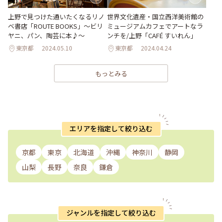
上野で見つけた通いたくなるリノ
世界文化遺産・国立西洋美術館の
ベ書店「ROUTE BOOKS」～ビリ
ミュージアムカフェでアートなラ
ヤニ、パン、陶芸に本♪～
ンチを/上野「CAFÉ すいれん」
東京都
2024.05.10
東京都
2024.04.24
もっとみる
エリアを指定して絞り込む
京都
東京
北海道
沖縄
神奈川
静岡
山梨
長野
奈良
鎌倉
ジャンルを指定して絞り込む