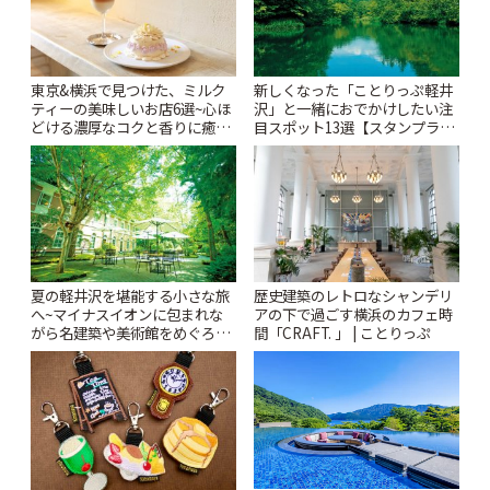
東京&横浜で見つけた、ミルク
新しくなった「ことりっぷ軽井
ティーの美味しいお店6選~心ほ
沢」と一緒におでかけしたい注
どける濃厚なコクと香りに癒や
目スポット13選【スタンプラリ
されるティータイム~ | ことりっ
ー開催中】 | ことりっぷ
ぷ
夏の軽井沢を堪能する小さな旅
歴史建築のレトロなシャンデリ
へ~マイナスイオンに包まれな
アの下で過ごす横浜のカフェ時
がら名建築や美術館をめぐろう
間「CRAFT. 」 | ことりっぷ
~ | ことりっぷ