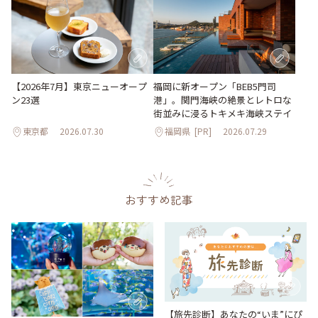
【2026年7月】東京ニューオープ
福岡に新オープン「BEB5門司
ン23選
港」。関門海峡の絶景とレトロな
街並みに浸るトキメキ海峡ステイ
東京都
2026.07.30
福岡県
[PR]
2026.07.29
おすすめ記事
【旅先診断】あなたの“いま”にぴ