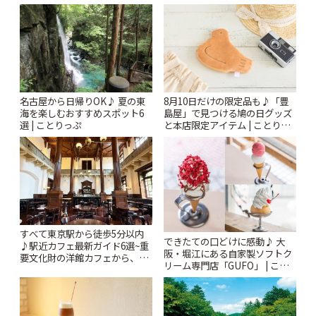
名古屋から日帰りOK♪ 夏の東
8月10日だけの限定品も♪「豊
海を楽しむおすすめスポット6
島屋」で見つける鳩の日グッズ
選 | ことりっぷ
と本店限定アイテム | ことりっ
ぷ
すべて東京駅から徒歩5分以内
できたての口どけに感動♪ 大
♪駅近カフェ最新ガイド6選~重
阪・堀江にある自家製ソフトク
要文化財の洋館カフェから、改
リーム専門店「GUFO」 | こと
札すぐのレトロ喫茶まで~ | こと
りっぷ
りっぷ