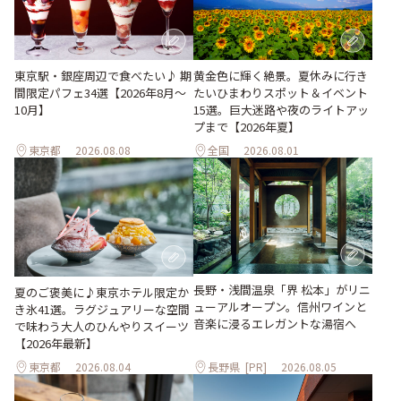
東京駅・銀座周辺で食べたい♪ 期
黄金色に輝く絶景。夏休みに行き
間限定パフェ34選【2026年8月～
たいひまわりスポット＆イベント
10月】
15選。巨大迷路や夜のライトアッ
プまで【2026年夏】
東京都
2026.08.08
全国
2026.08.01
長野・浅間温泉「界 松本」がリニ
夏のご褒美に♪東京ホテル限定か
ューアルオープン。信州ワインと
き氷41選。ラグジュアリーな空間
音楽に浸るエレガントな湯宿へ
で味わう大人のひんやりスイーツ
【2026年最新】
東京都
2026.08.04
長野県
[PR]
2026.08.05