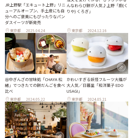
JR上野駅「エキュート上野」リニ
んなわらび餅が人気♪上野「廚(く
ューアルオープン、手土産にも自
りや) くろぎ」
分へのご褒美にもぴったりなパン
ダスイーツが新発売
東京都
2025.04.24
東京都
2024.12.16
谷中ぎんざの甘味処「CHAYA 松
かわいすぎる妖怪フルーツ大福が
緒」でつきたての餅だんごを食べ
大人気／日暮里「和洋菓子 EDO
比べ
USAGI」
東京都
2024.05.22
東京都
2024.05.21