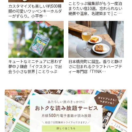
ことりっぷ編集部がもう一度泊
カスタマイズも楽しい!約500種
まりたい宿10選。忘れられない
類の可愛いワッペンキーホルダ
絶景や温泉、名建築まで | こと
ーがずらり。小平市
りっぷ
「Kimamaya T&K」 | ことりっ
ぷ
キュートなミニチュアに思わず
日本橋兜町に誕生。香りと静け
夢中♪鎌倉「イクスタン」で出
さに包まれるクラフトハーブテ
会う小さな世界 | ことりっぷ
ィー専門店「TYNK
Kabutocho」 | ことりっぷ