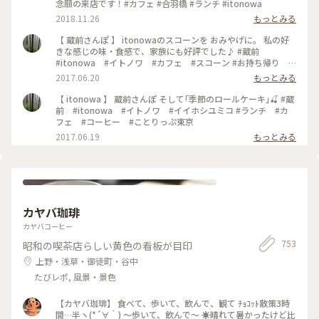
念願の来店です！#カフェ #合羽橋 #ランチ #itonowa
2018.11.26
もっとみる
【 蔵前さんぽ 】 itonowaのスコーンを おみやげに。 私の好
きな感じの味・食感で、家族にも好評でした♪ #蔵前
#itonowa #イトノワ #カフェ #スコーン #お持ち帰り #
おみやげ
2017.06.20
もっとみる
【 itonowa 】 蔵前さんぽ そして｢季節のロールケーキ｣🍒 #蔵
前 #itonowa #イトノワ #イイホシユミコ #ランチ #カ
フェ #コーヒー #ことりっぷ東京
2017.06.19
もっとみる
カヤバ珈琲
カヤバコーヒー
753
昭和の喫茶店らしい黄色の看板が目印
上野・浅草・御徒町・谷中
たびレポ, 風景・景色
【カヤバ珈琲】 食べて、歩いて、飲んで、観て ﾁｮｺｯﾄ散策3時
間…半ヽ(*´∀｀) 〜歩いて、飲んで〜 ☀️晴れて暑かったけど比