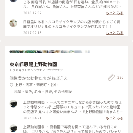
じる 商店街 約 70店舗の商店が 軒を連ね、全長 約200メート
ル。 八百屋さん、魚屋さん、お惣菜屋さんなどが 建ち並ぶ
中、煌びやかなお店が👀！ トルコランプを扱う お店、らんぷ
2018.12.02
もっとみる
屋さん。 店内には、色とりどりの モザイクランプが いっぱい
✨ 華やかですが、東洋的で エキゾチックな灯りは、温かみが
日暮里にあるトルコモザイクランプのお店 外装からすごく綺
感じられて、和やかな気持ちにさせてくれます。 キャンドルホ
麗でオリジナルのトルコモザイクランプが作れます！！
ルダーや、シーリングランプ、スタンドライトなどを 2〜3時
2017.02.15
もっとみる
間で 作れる ワークショップも 行われていますよ。 #灯る #ら
んぷ屋 #トルコランプ #モザイクランプ #ワークショップ #製
作体験 #クラフト #温もり #エキゾチック #谷中 #谷根千 #谷中
銀座 #谷中銀座商店街 #ことりっぷ東京
東京都恩賜上野動物園
トウキョウトオンシウエノドウブツエン
236
個性豊かな動物たちがお出迎え
上野・浅草・御徒町・谷中
風景・景色, 名所・旧跡, その他施設
上野動物園🦁 ・ 一人でニヤニヤしながら歩き回ったので ちょ
っと休憩タイム🥐 上野駅のエキュートで買ったパンと動物園
の売店で 見つけた可愛い肉まん💕 ・ #上野動物園 #肉まんちゃ
ん #フラミンゴの羽は美しい
2026.04.21
もっとみる
上野動物園🦍 ・ 動物園で写真を撮って遊んでいる今日この
頃。 ゴリラさん『あ？呼んだ？』って顔をしたので パシャリ