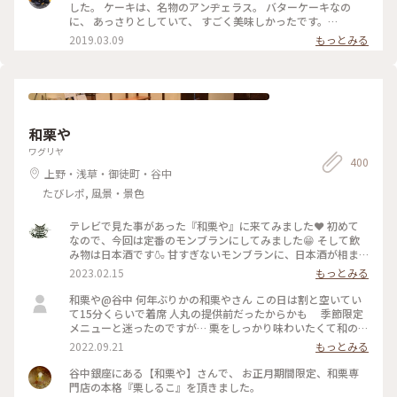
した。 ケーキは、名物のアンヂェラス。 バターケーキなの
に、 あっさりとしていて、 すごく美味しかったです。
#angeluse#アンヂェラス#浅草カフェ#ケーキ#おやつ
2019.03.09
もっとみる
和栗や
ワグリヤ
400
上野・浅草・御徒町・谷中
たびレポ, 風景・景色
テレビで見た事があった『和栗や』に来てみました❤️ 初めて
なので、今回は定番のモンブランにしてみました😁 そして飲
み物は日本酒です🍶 甘すぎないモンブランに、日本酒が相ま
って美味しかったです❤️ もちろんほうじ茶などもありますの
2023.02.15
もっとみる
で、ご安心を😁 #Myことりっぷ #はじめての投稿 #モンブラン
#日本酒
和栗や@谷中 何年ぶりかの和栗やさん この日は割と空いてい
て15分くらいで着席 人丸の提供前だったからかも 季節限定
メニューと迷ったのですが… 栗をしっかり味わいたくて和のモ
ンブランと茎ほうじ茶のセットで どうやら単品は無くなった
2022.09.21
もっとみる
ようですね… モンブランのセットは器も素敵✨ ほうじ茶が芳
ばしくて濃さも絶妙でした モンブランは栗🌰と砂糖のみ 最後
谷中銀座にある【和栗や】さんで、 お正月期間限定、和栗専
まで飽きない甘さでいいですね 栗の蜜は寒天にかけていただ
門店の本格『栗しるこ』を頂きました。