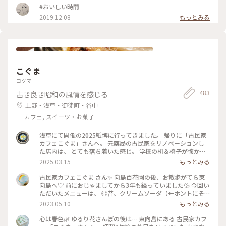
ョコレートと一番人気のスモアをたべました。 （スモア→グ
#おいしい時間
ラハムクラッカーの上にチョコレートガナッシュとマシュマロ
2019.12.08
もっとみる
が乗っていて、注文を受けてから表面を焼き上げてくれます）
「濃いものどうし、失敗したかな💦」と思いましたが思いのほ
かあっさりとした甘さで美味しくいただきました。 ダンデラ
イオン、鎌倉、表参道にありましたがいつの間にやらなくなっ
て、東京にはいまはここだけになってしまったのですね。 土日
は混雑しているようですが、平日夕方は待つことなく入れまし
た。 また来ようと思います❤️ #春風さんぽ #Myことりっぷ #蔵
こぐま
前 #カフェ #まだまだ #行きたいカフェが #いっぱい
コグマ
483
古き良き昭和の風情を感じる
上野・浅草・御徒町・谷中
カフェ, スイーツ・お菓子
浅草にて開催の2025紙博に行ってきました。 帰りに「古民家
カフェこぐま」さんへ。 元薬局の古民家をリノベーションし
た店内は、 とても落ち着いた感じ。 学校の机＆椅子が懐かし
いかった！ 食事とスイーツで悩みましたが、 今回はランチ兼
2025.03.15
もっとみる
ディナーとして焼きオムライス。 卵の下にチーズが入ってい
て、美味しかったです。 次はスイーツをいただきたいな〜 #曳
古民家カフェこぐま さん✨ 向島百花園の後、お散歩がてら東
舟 #東向島 #古民家カフェ #スカイツリー
向島へ♡ 前におじゃましてから3年も経っていました💦 今回い
ただいたメニューは、 ◎昔、クリームソーダ（←ホントにそ
ういう名前） ◎焼きカレー ここに来ると頼みたくなるクリー
2023.05.10
もっとみる
ムソーダ（笑） （前回も投稿していた😂） そしてお初の焼き
カレー旨しです！🍛 * 相変わらずレトロ感溢れ、ダウンライト
心は春色🌿 ゆるり花さんぽの後は… 東向島にある 古民家カフ
が落ち着きます。 ポイントカードをもらったので、 また訪問