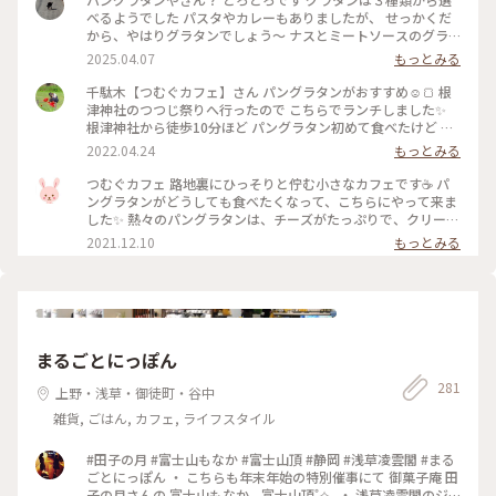
べるようでした パスタやカレーもありましたが、 せっかくだ
から、やはりグラタンでしょう〜 ナスとミートソースのグラ
タン 中にパンとナスがごろごろ カリカリのパンもあれば、 ソ
2025.04.07
もっとみる
ースがしみしみのパンもあって 飽きません 副菜の カボチャの
ミルク煮、 切り干し大根のナポリタンも 一つ一つあじの違い
千駄木【つむぐカフェ】さん パングラタンがおすすめ☺️🍞 根
がありました 満足です ご家族連れが気軽に寄れる場所みたい
津神社のつつじ祭りへ行ったので こちらでランチしました✨
で おもちゃもいろいろ。
根津神社から徒歩10分ほど パングラタン初めて食べたけど カ
リカリのハフハフで美味しかったです😋🍴💗 そして前菜がと
2022.04.24
もっとみる
っても好みでした💕 オシャレで可愛いアットホームな落ち着
く店内も大好きなので近くへ行ったらリピしたいな(*´︶`*)❤︎
つむぐカフェ 路地裏にひっそりと佇む小さなカフェです☕ パ
#カフェランチ #パングラタン #つむぐカフェ #谷中 #根津 #千
ングラタンがどうしても食べたくなって、こちらにやって来ま
駄木 #谷根千 #谷根千カフェ #カフェ巡り #38_カフェ巡り
した✨ 熱々のパングラタンは、チーズがたっぷりで、クリーミ
ー❗ 前菜も美味しかったです🎵 #私のことりっぷ #つむぐカフ
2021.12.10
もっとみる
ェ #パングラタン #ランチ
まるごとにっぽん
281
上野・浅草・御徒町・谷中
雑貨, ごはん, カフェ, ライフスタイル
#田子の月 #富士山もなか #富士山頂 #静岡 #浅草凌雲閣 #まる
ごとにっぽん ・ こちらも年末年始の特別催事にて 御菓子庵 田
子の月さんの 富士山もなか，富士山頂˚✧₊ ・ 浅草凌雲閣のジ