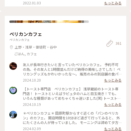
きました 9/17より整理券配布となっていますのでご注意を 都
2022.01.03
もっとみる
内に出た目的は流行りの？追いTOP GUN ３回目は大画面の
IMAXで観たくて… この日は空席が多くて人が少ない席を選べ
ました 最上階からの眺めが良くて思わず一枚📸 想像以上の迫
力で楽しかったー！
ペリカンカフェ
ペリカンカフェ
361
上野・浅草・御徒町・谷中
ごはん, カフェ
友人が長年行きたいと言っていたペリカンカフェ。 予約不可
の為、その友人と1時間並んだけど納得の美味しさでした！ ペ
リカングッズもかわいかったな〜。 販売のみの別店舗の食パ
ン、ロールパンは予約必須です。
2024.10.20
もっとみる
【トースト専門店 ペリカンカフェ】 浅草蔵前のトースト専
門店！ トーストといえばラピュタのハムと目玉焼き！でも、
いろんな種類があってめちゃくちゃ迷いました(笑) トーストは
サクサクホカホカ、目玉焼きは半熟トロトロ、ハムとの相性最
2024.10.19
もっとみる
高です！ 予約はできないので1時間待ちました💦でもスマホで
整理番号を読み取り、あと何組かが確認できます！ 蔵前はカ
＊ペリカンカフェ＊ 田原町駅からすぐ近くの「パンのペリカ
フェ開拓していきたい・・・！ #トースト #トースト専門店 #
ン」のカフェ。 開店時間を10分ほど過ぎて行ってみると、 外
ペリカンカフェ #蔵前 #浅草
にたくさんの人が待っていました。 モーニングは諦めて夕方
行ってみました。 16時30分少し前。 お店に着くとまだたくさ
2024.02.09
もっとみる