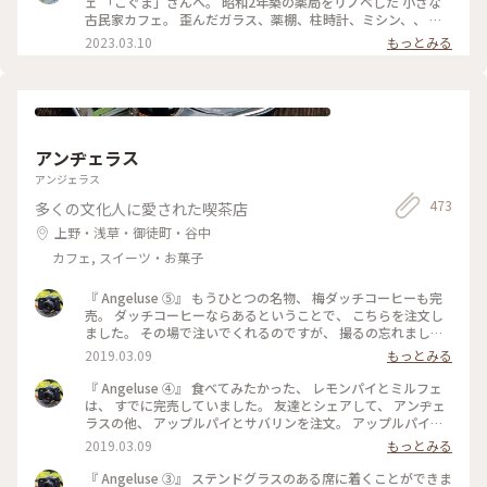
ェ 「こぐま」さんへ。 昭和2年築の薬局をリノベした 小さな
したいと思います🧸💕 #こぐま #古民家カフェ #レトロ #もと
古民家カフェ。 歪んだガラス、薬棚、柱時計、ミシン、、 古
薬局 #ランチ #スイーツ食べてないよ #私のことりっぷ旅 #レ
いものと、学校の机と椅子などなど… なんともノスタルジック
2023.03.10
もっとみる
トロな街 #ひとりカフェ部
な店内で あんみつ玉と ジャスミン茶、 ショコラと珈琲のタル
トと こぐまブレンドを。 コーヒーカップとポットには カフェ
のロゴ、こぐまの絵付け。。 ほっこりカフェ時間になりまし
た。 #心は春色#東向島#こぐま#古民家カフェ#東京カフェ#ゆ
るりカフェ時間#レトロな街 #Myことりっぷ #私のことりっぷ
旅
アンヂェラス
アンジェラス
473
多くの文化人に愛された喫茶店
上野・浅草・御徒町・谷中
カフェ, スイーツ・お菓子
『 Angeluse ⑤』 もうひとつの名物、 梅ダッチコーヒーも完
売。 ダッチコーヒーならあるということで、 こちらを注文し
ました。 その場で注いでくれるのですが、 撮るの忘れました
😅 美味しくいただきました。 最初で最後の訪問になりました
2019.03.09
もっとみる
が、 本当に行くことが出来てよかったです。 #angeluse#アン
ヂェラス#浅草カフェ#ダッチコーヒー
『 Angeluse ④』 食べてみたかった、 レモンパイとミルフェ
は、 すでに完売していました。 友達とシェアして、 アンヂェ
ラスの他、 アップルパイとサバリンを注文。 アップルパイ
は、みっちり。 サバリンは、しみしみでした。 #angeluse#ア
2019.03.09
もっとみる
ンヂェラス#浅草カフェ#ケーキ#アップルパイ#サバリン
『 Angeluse ③』 ステンドグラスのある席に着くことができま