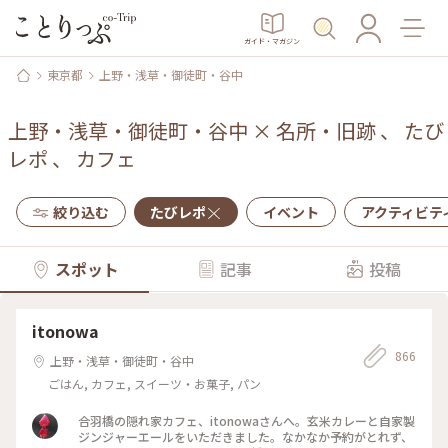
ガイド・マガジン
東京都
上野・浅草・御徒町・谷中
上野・浅草・御徒町・谷中
×
名所・旧跡
、
たび
レポ
、
カフェ
絞り込む
たびレポ
イベント
アクティビテ
スポット
記事
投稿
itonowa
866
上野・浅草・御徒町・谷中
ごはん, カフェ, スイーツ・お菓子, パン
合羽橋の隠れ家カフェ、itonowaさんへ。玄米カレーと自家製
ジンジャーエールをいただきました。なかなか予約がとれず、