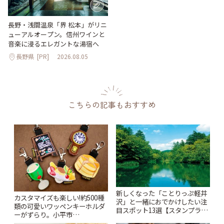
長野・浅間温泉「界 松本」がリニ
ューアルオープン。信州ワインと
音楽に浸るエレガントな湯宿へ
長野県
[PR]
2026.08.05
こちらの記事もおすすめ
新しくなった「ことりっぷ軽井
カスタマイズも楽しい!約500種
沢」と一緒におでかけしたい注
類の可愛いワッペンキーホルダ
目スポット13選【スタンプラリ
ーがずらり。小平市
ー開催中】 | ことりっぷ
「Kimamaya T&K」 | ことりっ