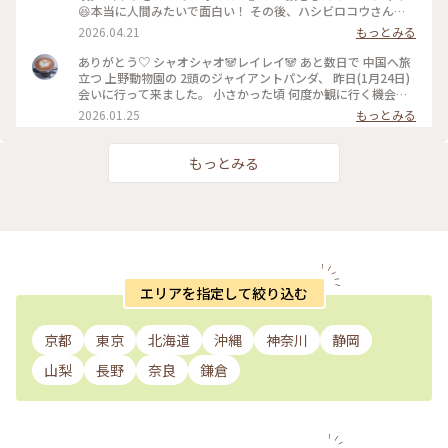
😆本当に人間みたいで面白い！ その後、ハシビロコウさんを
見に行くと、お部屋の中で 自分の美しい羽にウットリしなが
2026.04.21
もっとみる
ら身だしなみを 整えていらっしゃいました😊 ・ #上野動物園
#ゴリラの親分 #ハシビロコウ
ありがとう♡ シャオシャオ🐼レイレイ🐼 あと数日で 中国へ旅
立つ 上野動物園の 2頭のジャイアントパンダ、 昨日(1月24日)
会いに行って来ました。 小さかった頃 何度か観に行く機会が
ありましたが、今回は久しぶり。。 大きくなりましたね💕 体
2026.01.25
もっとみる
重は約100キロ、毛並みも凛々しく 立派な姿に✨✨ レイレイ、
シャオシャオ、それぞれの飼育室に 20人ほどのグループに分
かれて 2方向から1分ずつ観られます。 直前に 餌の補給があ
もっとみる
り、少し待ったあとの入場、 もぐもぐタイムの真っ只中でし
た。 どっかりと座り込んで お行儀良く 笹を頬張るレイレイ、
(1〜2枚目) 笹の中に潜り込んで、お気に入りの笹を選んで食べ
る シャオシャオ(3〜5枚目)の 愛くるしい姿を観ることが出来
ました。 ガラスの向こうで 熱い視線を送る 私たちなど まった
く気にする事なく、マイペースの シャオシャオと レイレ
イ。。 私たちも 思わず笑顔に。。 ちょっとした動きに 優しい
歓声が上がったり… 和気藹々とした 空気の パンダ舎は、静か
エリアを指定して絞り込む
で 穏やかな時間が 流れていました。 中国に帰っても、いつま
でも元気でね たくさんの癒しを ありがとう♡ 抽選応募に当選
させていただき感謝です🙏♡ #パンダ #シャオシャオ #レイレ
京都
東京
北海道
沖縄
神奈川
静岡
イ #上野動物園 #開運旅 #上野 #東京 #ことりっぷと一緒
山梨
長野
奈良
鎌倉