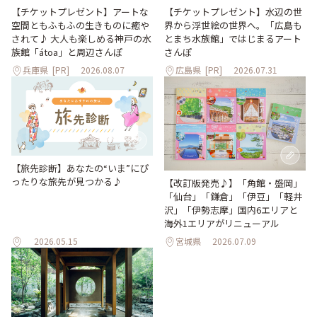
【チケットプレゼント】アートな
【チケットプレゼント】水辺の世
空間ともふもふの生きものに癒や
界から浮世絵の世界へ。「広島も
されて♪ 大人も楽しめる神戸の水
とまち水族館」ではじまるアート
族館「átoa」と周辺さんぽ
さんぽ
兵庫県
[PR]
2026.08.07
広島県
[PR]
2026.07.31
【旅先診断】あなたの“いま”にぴ
ったりな旅先が見つかる♪
【改訂版発売♪】「角館・盛岡」
「仙台」「鎌倉」「伊豆」「軽井
沢」「伊勢志摩」国内6エリアと
海外1エリアがリニューアル
2026.05.15
宮城県
2026.07.09