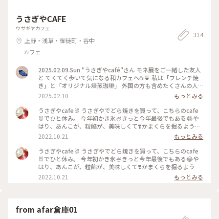
うさぎやCAFE
ウサギヤカフェ
314
上野・浅草・御徒町・谷中
カフェ
2025.02.09.Sun "うさぎやcafé"さん モネ展をご一緒した友人
と てくてく歩いて気になる和カフェへ☕️🍵 私は「フレンチ焼
き」と「オリジナル焙煎珈琲」 外国の方も含めたくさんの人
が歩く日曜の上野… お喋りしながらの甘味はホッとしました
2025.02.10
もっとみる
その後は不忍池をぐるりと一周散歩してから 帰路につきまし
た🚃 #うさぎやカフェ #上野 #どら焼き #珈琲 #ぽかぽか
うさぎやcafe🐰 うさぎやでどら焼きを買って、こちらのcafe
🐰でひと休み。 今年初かき氷🍧きっと今年最後でもある😂や
はり、あんこが、粒餡が、美味しくて❣️かまくらを掘るように
食べて下さいって言われて、ワクワク😀はちみつと粒餡がいい
2022.10.21
もっとみる
バランスです。 抹茶は練ってから作ります、とのことで、とて
も深ーくて美味しいと友人談😍 お水はハワイのお水とのこと
うさぎやcafe🐰 うさぎやでどら焼きを買って、こちらのcafe
です🌈 すごく居心地のよいcafeでした。 #秋いろとりどり#My
🐰でひと休み。 今年初かき氷🍧きっと今年最後でもある😂や
ことりっぷ#上野#黒門町#うさぎやcafe#うさぎや#あんこ#粒
はり、あんこが、粒餡が、美味しくて❣️かまくらを掘るように
餡
食べて下さいって言われて、ワクワク😀はちみつと粒餡がいい
2022.10.21
もっとみる
バランスです。 抹茶は練ってから作ります、とのことで、とて
も深ーくて美味しいと友人談😍 お水はハワイのお水とのこと
です🌈 すごく居心地のよいcafeでした。 #秋いろとりどり#My
ことりっぷ#上野#黒門町#うさぎやcafe#うさぎや#あんこ#粒
from afar倉庫01
餡