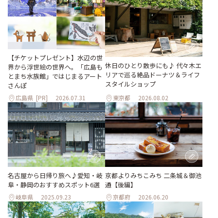
【チケットプレゼント】水辺の世
休日のひとり散歩にも♪ 代々木エ
界から浮世絵の世界へ。「広島も
リアで巡る絶品ドーナツ＆ライフ
とまち水族館」ではじまるアート
スタイルショップ
さんぽ
広島県
[PR]
2026.07.31
東京都
2026.08.02
名古屋から日帰り旅へ♪愛知・岐
京都よりみちこみち 二条城＆御池
阜・静岡のおすすめスポット6選
通【後編】
岐阜県
2025.09.23
京都府
2026.06.20