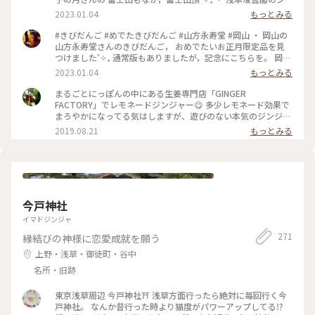
オラマにもちょっぴり感動˚✧₊ 明治23年に完成した12階建ての
2023.01.04
もっとみる
展望塔。 当時から浅草の賑わいが想像できますね。 ・ まるご
とにっぽん楽しみました♪
#きびだんご #めでたきびだんご #山方永寿堂 #岡山 ・ 岡山の
山方永寿堂さんのきびだんご， おめでたいお正月限定品を見
つけました˚✧₊ 通常版もありましたが，記念にこちらを。 岡山
に行きたいです♡
2023.01.04
もっとみる
まるごとにっぽんの中にある生姜専門店「GINGER
FACTORY」でレモネードジンジャー😋 多少レモネード効果で
まろやかになってる気はしますが、遊びのない本気のジンジャ
エールです。 かなり辛めで、ストローで勢いよく吸うと生姜が
2019.08.21
もっとみる
口にいっぱいに(笑) これは食べるジンジャエール！ 体がポカポ
カしてきて、明日はきっと美声だわと確信しました😂 #浅草#
まるごとにっぽん#ジンジャエール
今戸神社
イマドジンジャ
271
縁結びの神様に恋愛成就を願う
上野・浅草・御徒町・谷中
名所・旧跡
東京浅草周辺 今戸神社⛩️ 浅草方面行ったら絶対に毎回行く今
戸神社。 なんか昔行った時より猫度がパワーアップしてる⁉️