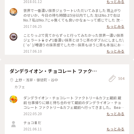
2018.01.12
もっとみる
に立ち寄られてはどうでしょう👧🏻💗 #和スイーツ #ジェラー
ト #寿々喜園 #ななや
世界で一番濃い抹茶ジェラートいただいてみました 雨上がり
のせいか、今日の待ち時間は5分以内でした 左はNo.3で右は
No.7 私はNo.7じゃ無くても良いかなぁ〜って感じでした 次回
はNo.4かNo.5を試してみたいなぁ〜
2017.06.25
もっとみる
ことりっぷで見てからずっと行ってみたかった世界一濃い抹茶
ジェラート🍵🍨💕1番濃い抹茶とほうじ茶のダブルにしました\
( ˆoˆ )/噂通りの抹茶感でした😳✨抹茶もほうじ茶も本当にお茶
そのもののジェラートで美味しかったです😌💓土曜のお昼過ぎ
2017.06.10
もっとみる
で、行列ができていました💦でも行く価値ありです♪ #壽々喜
園#ななや#浅草#ジェラート#世界一#濃い#抹茶#ほうじ茶#行
列#甘党
ダンデライオン・チョコレート ファクト
リー&カフェ蔵前
504
上野・浅草・御徒町・谷中
カフェ
ダンデライオン・チョコレート ファクトリー&カフェ蔵前 蔵
前 仕事帰りに娘と待ち合わせて蔵前のダンデライオン・チョ
コレート ファクトリー&カフェ蔵前へ行ってきました。 Bean
to Bar（ビーントゥバー）とは、カカオ豆からチョコレートバ
2022.05.20
もっとみる
ーになるまで一貫して製造を行うことだそうで（いまさら知り
ました💦）、レジ脇の硝子張りのお部屋にはカカオ豆がたくさ
チョコ🍫だ
んあり、右側には完成したチョコバーが綺麗に並んでいまし
2021.06.11
もっとみる
た。 今日は、蔵前店限定のほうじ茶で香りづけしたホットチ