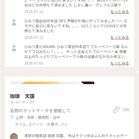
分ほどの外待ちで済みました しかし暑い…グレフル三昧で 果
肉たくさん載って甘いと苦いがちょうどいい！ よーぐると蜜
2026.07.22
もっとみる
がいらないくらいしっかり柑橘の味🍋 溶けても生ジュースみ
たいで最後まで美味しかった 夜の部で桃メニューが出る日で
ひみつ堂@谷中本店 38℃予報の午後に行ってみました〜〜 さ
迷ったけどさすがに２時間待てない、、、 それに17時からけ
すがに並びに来ないですね。。。 10人くらいで10分ほどの外
っこう並ぶのよね。。日没前でまだ暑いし！ 以外と日中は穴
待ちで済みました
場なのかもです。
2026.07.22
もっとみる
ひみつ堂とDIXANS ひみつ堂谷中本店でブルーベリー三昧 なん
かアフロみたい？。。。 やっと出会えたブルーベリー🫐 想像
以上のたっぷりブルーベリーで小鉢の出番がなかなか来ない
何粒のブルーベリー使ってるんだろ ひみつのガールズパワー
2026.07.01
もっとみる
毎日お疲れ様様です！ 魔夏営業スタートなのでいっぱい通い
ますよー trevoの待ち時間で向かったのはDIXANS 抹茶ラテの
アートがキレイで外のグリーンを背景にいい感じで撮れました
珈琲 天国
コーヒーテンゴク
700
名物のホットケーキを堪能して
上野・浅草・御徒町・谷中
カフェ, スイーツ・お菓子, パン
浅草の喫茶店 珈琲 天国。 外はサクッ中はふんわりホットケー