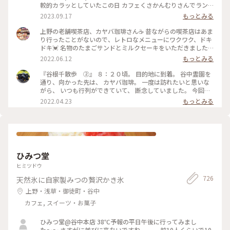
較的カラッとしていたこの日 カフェくさかんむりさんでラン
チsetとドーナツを食べ 次は ル・コワンさんでパフェを…と思
2023.09.17
もっとみる
い ひたすら真っ直ぐ道なりに歩いていると 右手に☕️カヤバ珈
琲さんが見える👀 途中…電話があり話しながら…👣ﾃｸﾃｸﾃｸﾃｸ
上野の老舗喫茶店、カヤバ珈琲さん☕️ 昔ながらの喫茶店はあま
500mも通り過ぎていたというミス💧 計1.6km歩き戻る気力が
り行ったことがないので、レトロなメニューにワクワク、ドキ
なかったので（笑） いつかスムーズに入れた時にお邪魔しよ
ドキ💓 名物のたまごサンドとミルクセーキをいただきました
うと思っていた 「カヤバ珈琲」さんの「いつか」が偶然にも
♪ たまごがフワフワで、パンの香りも良いこと😍 ミルクセー
2022.06.12
もっとみる
叶い 「谷中ジンジャー」を（^人^） ☀️暑い日にジンジャーエ
キは甘さ控えめで、ほんのり香るオレンジでスッキリとした味
ールを頂くことが多いのですが これは今迄で一番パンチがあ
わい☺️ どちらもとても美味しく、感動しきりでした✨ #たまご
『谷根千散歩 ②』 ８：２０頃。 目的地に到着。 谷中霊園を
る💨💨💨 ガムシロップ…という単語が頭の中をチラッと過った
サンド #ミルクセーキ #カヤバ珈琲 #上野 #ヒーリング旅 #My
通り、向かった先は、 カヤバ珈琲。 一度は訪れたいと思いな
様な(● ˃̶͈̀ロ˂̶͈́)੭ꠥ⁾⁾ そのお陰でサッパリ✨ 次の目的地へ〜 #カヤ
ことりっぷ
がら、 いつも行列ができていて、 断念していました。 今回
バ珈琲 #秋さんぽ #私のことりっぷ旅 #カメラ旅 #今年は旗を
は、前日に、 ８：３０に、ネットで予約。 店内に案内され、
2022.04.23
もっとみる
立てたところへひとつでも多く行く
周りの様子を見ると、 他の席は埋まっていたため、 予約をし
ておいて良かったなと思いました👍 お目当ての、たまごサン
ド✨✨ 本日のフレッシュジュースか、 本日のスープが選べま
す。 本日のスープを頼み、 コーヒーを追加しました。 本当
は、ルシアンという、 コーヒーとココアを合わせた飲み物
が、 気になったのですが、 ベターな物を頼んでしまいました
ひみつ堂
😅 こちらも、次回はリベンジを誓いました（笑） たまごサン
ドは、熱々で、 パンは、少し酸味のあるパンで、 とても相性
ヒミツドウ
が良く、 美味しくいただきました。 コーヒーも、さっぱりし
726
天然氷に自家製みつの贅沢かき氷
た味で、 美味しかったです。 名残惜しいですが、 次の目的地
に向かうため、 ９：００過ぎに、お店を出ました。 #ヒーリン
上野・浅草・御徒町・谷中
グ旅#春風さんぽ#Myことりっぷ#谷根千散歩#カヤバ珈琲#モ
カフェ, スイーツ・お菓子
ーニング#たまごサンド#珈琲#nikonfe2#散歩フィルム
ひみつ堂@谷中本店 38℃予報の平日午後に行ってみまし
た〜〜 さすがに並びに来ないですね。。。 前10人くらいで10