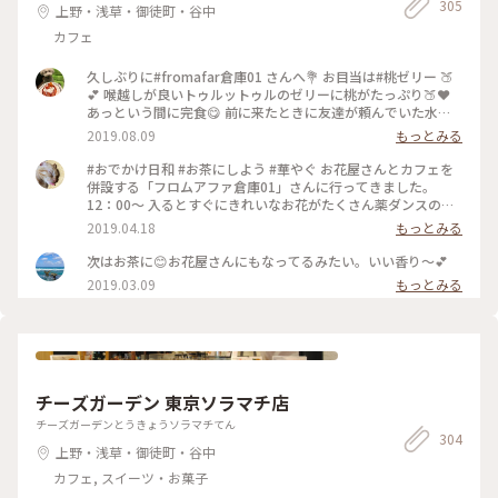
305
上野・浅草・御徒町・谷中
カフェ
久しぶりに#fromafar倉庫01 さんへ💐 お目当は#桃ゼリー 🍑
💕 喉越しが良いトゥルットゥルのゼリーに桃がたっぷり🍑❤️
あっという間に完食😋 前に来たときに友達が頼んでいた水鳥
𓅮を注文してみた😆 爽やかな香りの緑茶✨ おいしかった〜😋
2019.08.09
もっとみる
ゼリーと緑茶で爽やかな組み合わせ❣️ 夏に良いかも〜😎🌞 開
店前から並んで特等席GET😆 その甲斐あって素敵なお花たち
#おでかけ日和 #お茶にしよう #華やぐ お花屋さんとカフェを
を眺めながらほっこりタイム💐💕 最高の贅沢❤️ #スイーツ#ス
併設する「フロムアファ倉庫01」さんに行ってきました。
イーツ女子 #スイーツ好き#カフェ#カフェ活#カフェめぐり#も
12：00〜 入るとすぐにきれいなお花がたくさん薬ダンスの様
もゼリー#桃活#水鳥#緑茶#ゼリー#ほうじ茶ラテ#花#花とカフ
な箪笥の上に飾ってあり、アレンジなどの注文などができる様
2019.04.18
もっとみる
ェ#東京カフェ#蔵前カフェ#cafe
です。 変わった色形のラナンキュラスやトルコキキョウなどな
どきれいで、変わったお花がたくさんありました。 ドライフ
次はお茶に😊お花屋さんにもなってるみたい。いい香り〜💕
ラワーも素敵でした。 カフェラテ（ラテアート）といちごタ
2019.03.09
もっとみる
ルト🍓 和風のコーヒーカップ☕️とても美味しかったです いち
ご🍓にピンクのメレンゲがカリカリ、サクサクしていて可愛い
タルトでした。
チーズガーデン 東京ソラマチ店
チーズガーデンとうきょうソラマチてん
304
上野・浅草・御徒町・谷中
カフェ, スイーツ・お菓子