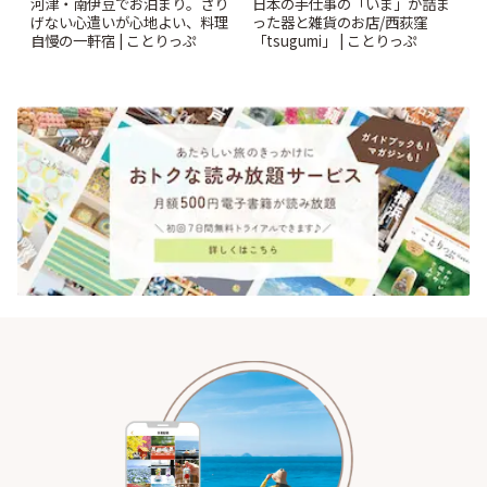
河津・南伊豆でお泊まり。さり
日本の手仕事の「いま」が詰ま
げない心遣いが心地よい、料理
った器と雑貨のお店/西荻窪
自慢の一軒宿 | ことりっぷ
「tsugumi」 | ことりっぷ