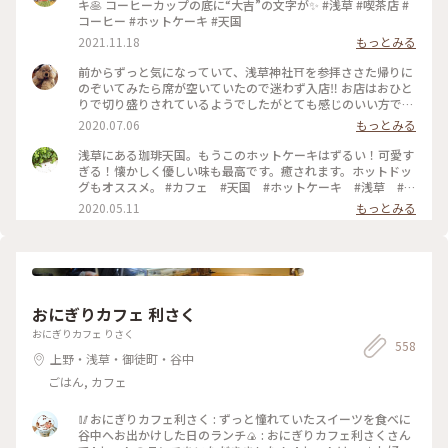
キ🥞 コーヒーカップの底に“大吉”の文字が✨ #浅草 #喫茶店 #
コーヒー #ホットケーキ #天国
2021.11.18
もっとみる
前からずっと気になっていて、浅草神社⛩を参拝ささた帰りに
のぞいてみたら席が空いていたので迷わず入店‼️ お店はおひと
りで切り盛りされているようでしたがとても感じのいい方で、
ホットケーキ🥞は昔ながらの素朴なかんじがコーヒー☕️によく
2020.07.06
もっとみる
合って美味しかった😆💕
浅草にある珈琲天国。もうこのホットケーキはずるい！可愛す
ぎる！懐かしく優しい味も最高です。癒されます。ホットドッ
グもオススメ。 #カフェ #天国 #ホットケーキ #浅草 #東
京
2020.05.11
もっとみる
おにぎりカフェ 利さく
おにぎりカフェ りさく
558
上野・浅草・御徒町・谷中
ごはん, カフェ
🥢おにぎりカフェ利さく : ずっと憧れていたスイーツを食べに
谷中へお出かけした日のランチ🍙 : おにぎりカフェ利さくさん