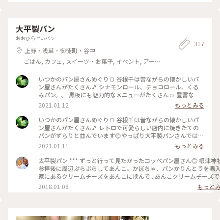
んの人が。 17時のラストオーダーまで待っても 案内できない
かもと言われましたが 待ってみました。 17時の3分前に回っ
てきた順番。 この日一番最後の客でしたが、なんとか入れて
ラッキーでした。 フルーツサンドは終わっていたので オムレ
大平製パン
ツサンドを。 食パンの片側にはケチャップ、 反対側にはマヨ
おおひらせいパン
ネーズ。 見た目の綺麗さに嬉しくなりました。 食べるとふん
317
わり柔らかい食パンにまず感動。 オムレツも優しいおいしさ
上野・浅草・御徒町・谷中
で幸せでした。 パンが人気の理由がよく分かりました。 本当
ごはん, カフェ, スイーツ・お菓子, イベント, アー
はトーストのモーニングが食べたかったので 次回東京に行っ
ト・カルチャー, 風景・景色, お酒
たときにはまた行ってみようと思いました。 #冬の旅 #私のこ
いつかのパン屋さんめぐり🍞 谷根千は昔ながらの懐かしいパ
とりっぷ旅 #東京 #東京さんぽ #蔵前 #蔵前さんぽ #田原町 #蔵
ン屋さんがたくさん🎵 シナモンロール、チョコロール、くる
前カフェ #ペリカンカフェ
みパン。。 黒板にも魅力的なメニューがたくさん☺️ 豊富な種
類で迷っちゃいます♡ またのんきにパン屋さんめぐりしたい
2021.01.12
もっとみる
なぁっ♪ #大平製パン #惣菜パン #コッペパン #昔ながら #懐か
しい #豊富な種類 #たくさん #谷根千 #谷中 #根津 #千駄木 #千
いつかのパン屋さんめぐり🍞 谷根千は昔ながらの懐かしいパ
駄木のパン屋 #お散歩 #根津さんぽ #パン屋さん #パン屋さん
ン屋さんがたくさん🎵 レトロで可愛らしい店内に焼きたての
めぐり
パンがずらりと並んでいます😊やっぱり大平製パンさんでは惣
菜コッペパンははずせないかな😋♡ みなさんはお好きなコッ
2021.01.11
もっとみる
ペパンありますか？ てくてくお散歩しながらパンを買う😊 こ
んな世の中になった今、のんきで平和だったなぁと思い返して
太平製パン *** ずっと行って見たかったコッペパン屋さん◎ 根津神社
います😊 #大平製パン #コッペパン #昔ながら #懐かしい #レ
参拝後に周辺ぷらぷらしてあんこ、かぼちゃ、パンかりんとうを購入
トロ #可愛い #惣菜パン #パン #谷中 #根津 #千駄木 #谷根千 #
家にあるクリームチーズをあんこに挟んで...あんこクリームチーズで
谷根千さんぽ #お散歩 #パン屋さん #パン屋さんめぐり
きます🙌🏻💓 #ことりっぷ#パン#コッペパン#パンのある生活#あんこ#
2018.01.08
もっと
粒あん#クリームチーズ#コーヒー
#trip#bread#japan#azuki#anko#creamcheese#coffee#relaxtime