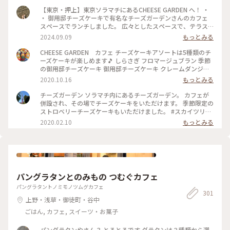
【東京・押上】東京ソラマチにあるCHEESE GARDEN へ！ ・
・ 御用邸チーズケーキで有名なチーズガーデンさんのカフェ
スペースでランチしました。 広々としたスペースで、テラス
席もありました。 ・ 『チーズスパイスチキンカレー(グリル野
2024.09.09
もっとみる
菜)』と秋限定かのかな？『ハッシュドビーフ』を注文しまし
た。 ・ スープカレーのようなサラッとしたルーで、大きめの
CHEESE GARDEN カフェ チーズケーキアソートは5種類のチ
野菜もたくさん乗っていて、とっても美味しかったです。 思っ
ーズケーキが楽しめます🎵 しらさぎ フロマージュブラン 季節
たよりチーズは控えめでした。 ・ ・ #スカイツリータウン #ス
の御用邸チーズケーキ 御用邸チーズケーキ クレームダンジュ
カイツリー #スカイツリーカフェ #スカイツリーグルメ #ソラ
さすがに甘いので、苦いコーヒーと一緒に。
2020.10.16
もっとみる
マチ #チーズガーデン #スカイツリーランチ
チーズガーデン ソラマチ内にあるチーズガーデン。 カフェが
併設され、その場でチーズケーキをいただけます。 季節限定の
ストロベリーチーズケーキもいただけました。 #スカイツリー
#チーズケーキ
2020.02.10
もっとみる
パングラタンとのみもの つむぐカフェ
パングラタントノミモノツムグカフェ
301
上野・浅草・御徒町・谷中
ごはん, カフェ, スイーツ・お菓子
パングラタンやさん？ とろとろです グラタンは３種類から選