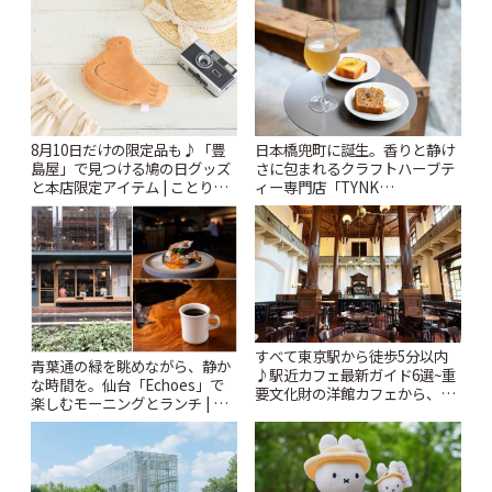
ぷ
8月10日だけの限定品も♪「豊
日本橋兜町に誕生。香りと静け
島屋」で見つける鳩の日グッズ
さに包まれるクラフトハーブテ
と本店限定アイテム | ことりっ
ィー専門店「TYNK
ぷ
Kabutocho」 | ことりっぷ
すべて東京駅から徒歩5分以内
青葉通の緑を眺めながら、静か
♪駅近カフェ最新ガイド6選~重
な時間を。仙台「Echoes」で
要文化財の洋館カフェから、改
楽しむモーニングとランチ | こ
札すぐのレトロ喫茶まで~ | こと
とりっぷ
りっぷ