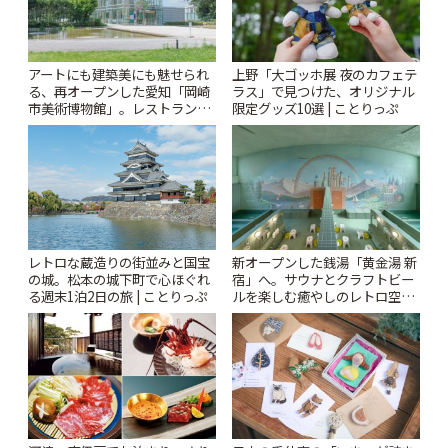
アートにも建築美にも魅せられ
上野「大ゴッホ展 夜のカフェテ
る、再オープンした愛知「岡崎
ラス」で見つけた、オリジナル
市美術博物館」。レストランや
限定グッズ10選 | ことりっぷ
ショップも充実 | ことりっぷ
レトロな蔵造りの街並みと国宝
新オープンした銭湯「黄金湯 新
の城。松本の城下町で心ほぐれ
宿」へ。サウナとクラフトビー
る週末1泊2日の旅 | ことりっぷ
ルを楽しむ癒やしのレトロ空間
| ことりっぷ