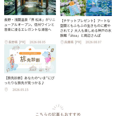
長野・浅間温泉「界 松本」がリニ
【チケットプレゼント】アートな
ューアルオープン。信州ワインと
空間ともふもふの生きものに癒や
音楽に浸るエレガントな湯宿へ
されて♪ 大人も楽しめる神戸の水
族館「átoa」と周辺さんぽ
長野県
[PR]
2026.08.05
兵庫県
[PR]
2026.08.07
【旅先診断】あなたの“いま”にぴ
ったりな旅先が見つかる♪
2026.05.15
こちらの記事もおすすめ