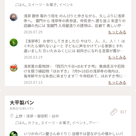
ごはん, スイーツ・お菓子, イベント
浅草 散歩 賑わう街を のんびりと歩きながら、久しぶりに浅草
寺へ。 雷門から 浅草寺の表参道、仲見世へ 建ち並ぶ 朱塗りの
店舗の先には 宝蔵門 入母屋造りの建物は、荘厳で 美しい佇ま
い 思わず 見惚れてしまいます♡ こちらに掲げられている お馴
2026.07.29
もっとみる
染みの "小舟町"と記された大提灯が 見当たらず。。 調べてみ
ると、10年ぶりに 掛け替えられるとのこと、 10月末頃に 新調
【浅草寺】 お参りしてきました😌 やはり、人、人、人！！ は
され、お目見えするそうです。 本堂でお参り、上から境内を眺
ぐれたら帰れないよーと 子どもに声をかけている家族とすれ
めました。 参拝の人々で 華やぐ境内、凛と佇む 五重塔 社殿を
違いました 引いたおみくじには 前向きになれる言葉が書かれ
吹き抜ける 心地良い風を感じながら 眺める風景は、神々しさ
ていたので 年度末の忙しさにも心を乱されることなく 過ごし
2026.03.19
もっとみる
の中にも 下町の風情が感じられ、ほっこり♡ 素敵な夏の一日
たいです☺️ #ことりっぷ東京 #参拝 #お寺 #おみくじ
になりました。 #風景 #浅草寺 #古刹 #雷門 #仲見世 #五重塔 #
浅草夏の風物詩✨ 『四万六千日•ほおずき市』 無病息災や厄除
浅草 #上野 #東京 #ひみつの絶景
けを願う縁起物「ほおずき」 7月9•10日の浅草寺の境内は、
毎年鮮やかな朱色に染まります♡ 今年初めて、ほおずき市に行
ってきました。 混雑を覚悟してましたが、暑さのせいか 仲見
2025.07.13
もっとみる
世からもわりと空いていて（ほぼ海外の方） のんびりと楽し
むことができました😊 ここで驚いたのが、枝物のほおずきの
大きいこと✨ そしてその美しさ✨ 一本お持ち帰りしたかったの
ですが、電車で帰る事を考え 籠入り（5個）を一つ連れて帰り
大平製パン
ました♡ お店の方も水やりが欠かせないようです。 そして、
おおひらせいパン
初めましてのほおずきの花🌼 白く小さな妖精のようなお花で
317
した✨（5枚目） #ほおずき市 #浅草寺 #浅草 #四万六千日 #ほ
上野・浅草・御徒町・谷中
おずき #鬼灯 #アートな景色
ごはん, カフェ, スイーツ・お菓子, イベント, アー
ト・カルチャー, 風景・景色, お酒
いつかのパン屋さんめぐり🍞 谷根千は昔ながらの懐かしいパ