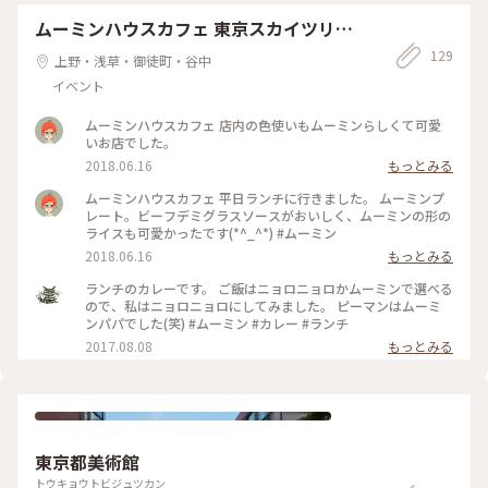
かったです キャロットケーキをテイクアウトしたのでこれも
焼き煎餅煎屋 #煎餅
また楽しみ〜 ちょっと贅沢で楽しいぼっちイブ🎄でした！
ムーミンハウスカフェ 東京スカイツリ
ー・タウン ソラマチ店
129
上野・浅草・御徒町・谷中
イベント
ムーミンハウスカフェ 店内の色使いもムーミンらしくて可愛
いお店でした。
2018.06.16
もっとみる
ムーミンハウスカフェ 平日ランチに行きました。 ムーミンプ
レート。ビーフデミグラスソースがおいしく、ムーミンの形の
ライスも可愛かったです(*^_^*) #ムーミン
2018.06.16
もっとみる
ランチのカレーです。 ご飯はニョロニョロかムーミンで選べる
ので、私はニョロニョロにしてみました。 ピーマンはムーミ
ンパパでした(笑) #ムーミン #カレー #ランチ
2017.08.08
もっとみる
東京都美術館
トウキョウトビジュツカン