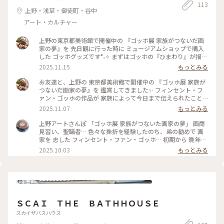
113
上野・浅草・御徒町・谷中
アート・カルチャー
上野の東京都美術館で開催中の 『ゴッホ展 家族がつないだ画
家の夢』を 先日観に行った時に ミュージアムショップで購入
した ゴッホグッズです°˖✧ まずはゴッホの『ひまわり』が描か
れた 青山デカーボさんのかぼちゃの焼き菓子🎃｡✧ 会場限定の
2025.11.15
もっとみる
『ひまわり缶』です🌻 グラスペイントアーティストの Alisa
Horitaさんが、 ゴッホの7枚の『ひまわり』の世界を ガラス絵
お友達と、上野の 東京都美術館で開催中の 『ゴッホ展 家族が
で美しく表現したそうです°˖✧ 手のひらサイズで1枚のカード
つないだ画家の夢』を 鑑賞してきました✨ フィンセント・フ
のような アートに仕上がっています︎︎⟡.· また、缶の横にもひま
ァン・ゴッホの作品が 家族によって今日まで伝えられたこと
わりの絵が描かれて 小さな美術館のような雰囲気です✨ ひま
を中心に ファン・ゴッホ家のコレクションに 焦点を当てた日
2025.11.07
もっとみる
わりの焼印付きの米粉で作った 焼き菓子には、かぼちゃペー
本初の展覧会です。 弟テオの存在やテオの妻ヨーの存在が と
ストがたっぷり💕 グルテンフリーなのも嬉しいですよね🥹✨ 2
ても大きかったことを私は初めて知りました。 とても見応え
上野アートさんぽ 「ゴッホ展 家族がつないた画家の夢」 画商
枚目は、お洒落な携帯ルーペライト付を 見つけました♡ ̖́- こち
がある素晴らしい展覧会でした🥰 写真は、幅14mを超える空
見習い、聖職者… 色々な挫折を経験したのち、弟の勧めで 画
ら、その名の通りライトがつくルーペ💡 リーディンググラス
間で体感する イマーシブコーナー✨ ゴッホの作品が美しく映
家を 志した フィンセント・ファン・ゴッホ… 初期から 晩年ま
代わりに良いかな,,>᎑<,,♡ そして『夜のカフェテラス』のマ
し出されていました°˖✧ 『ゴッホ展 家族がつないだ画家の夢』
での 画業をたどりながら、ゴッホの弟夫妻や 義兄、甥などが
2025.10.03
もっとみる
グネット✨ こちらは娘へのおみやげにしました♪ 吹奏楽部で
は、 2025年12月21日（日）まで。 事前にチケットを購入した
受け継いで来た "ゴッホコレクション" の中から、30点あまり
楽譜を鉄製の譜面台に置く時に 使えるかなと✩⡱ 最後は、ゴッ
方が便利かもしれません。 私はオンラインチケットを購入し
の作品と、ゴッホと関わりのあった アーティストの作品が 展
ホのガチャガチャで ラバー素材のキーホルダーを お友達とお
ました。 #ゴッホ展家族がつないだ画家の夢 #ゴッホ展 #ゴッ
示されています。 オランダから パリ、南フランス アルル、サ
揃いで💕 ミュージアムショップって とっても楽しくて、この
ホ #フィンセントファンゴッホ #東京都美術館 #上野 #東京 #秋
ン＝レミなど、制作の拠点を移しながら 描かれた 作品は、画
時も 1時間くらい居座ってしまいました🤭♪ お洒落でレアなも
の装い #芸術の秋 #ことりっぷと一緒
風や 色彩の変化も見られ、作者の心情も うかがい知ることが
のも見つかるので 楽しいですよね(๑˃̵ᴗ˂̵)♡ ✳︎『ゴッホ展 家族
出来ます。 また、オランダ時代に先輩画家に宛てた、直筆の手
がつないだ画家の夢』→ 2025年9/12（金）〜12/21（日） #
ＳＣＡＩ ＴＨＥ ＢＡＴＨＨＯＵＳＥ
紙も 必見です。 37年の人生、その中でも、画家として生きた
東京都美術館 #ゴッホ展家族がつないだ画家の夢 #上野 #上野
約10年間の 希望と苦悩に満ち溢れた 作品に 心を動かされま
スカイザバスハウス
恩賜公園 #秋の装い #ミュージアムショップ #東京 #おみやげ #
す。 ゴッホの作品の数自体は、少なめではありますが、家族に