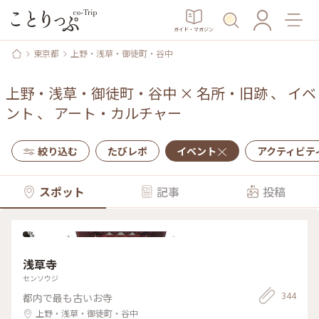
ガイド・マガジン
東京都
上野・浅草・御徒町・谷中
上野・浅草・御徒町・谷中
×
名所・旧跡
、
イベ
ント
、
アート・カルチャー
絞り込む
たびレポ
イベント
アクティビテ
スポット
記事
投稿
浅草寺
センソウジ
344
都内で最も古いお寺
上野・浅草・御徒町・谷中