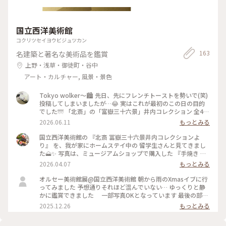
国立西洋美術館
コクリツセイヨウビジュツカン
163
名建築と著名な美術品を鑑賞
上野・浅草・御徒町・谷中
アート・カルチャー, 風景・景色
Tokyo wolker〜🏙️ 先日、先にフレンチトーストを勢いで(笑)
投稿してしまいましたが…😂 実はこれが最初のこの日の目的
でした🌁 「北斎」の「富嶽三十六景」井内コレクション 全46
図🗻をじっくりと堪能出来ます✨✨ めちゃくちゃ見応えあり👀
2026.06.11
もっとみる
北斎の世界に 暫く浸ってしまいました(*´꒳`*) 写真の2枚目は
浮世絵の表と裏が見える様に 展示されていて🌁なかなか面白
国立西洋美術館の 『北斎 冨嶽三十六景井内コレクションよ
い試み😀 しかも全作品、撮影OK🙆‍♀️ 写真3枚目はその中から何
り』 を、我が家にホームステイ中の 留学生さんと見てきまし
枚か… 北斎や浮世絵好きな方にはオススメの 企画展だと思い
た🗻✨ 写真は、ミュージアムショップで購入した 『手焼き 富
ます✨6/14、日曜日までです✨ #ことりっぷ東京 #国立西洋美
士山煎餅 春夏秋冬6枚セット』♪ これは手焼き煎餅 煎屋さん
2026.04.07
もっとみる
術館 #葛飾北斎#富嶽三十六景#井内コレクション #お散歩#上
が作ったお煎餅で、 大谷石の焼釜で一枚一枚丁寧に焼き上げ
野がスタート#アートな一日
た 本格手焼煎餅です✨ 春が抹茶、夏が胡椒、秋が一味、冬が
オルセー美術館展@国立西洋美術館 朝から雨のXmasイブに行
砂糖です。 富士山の形が可愛くて、パリッとして美味しいので
ってみました 予想通りそれほど混んでいない… ゆっくりと静
留学生さんも気に入っています♡ 北斎の絵は見ごたえたっぷ
かに鑑賞できました 一部写真OKとなっています 最後の部屋
り！ あんなにたくさんの北斎の絵、 とても贅沢な時間でした
ではモネの睡蓮が待っています 上野から山手線でぐるりと目
2025.12.26
もっとみる
💕 ★ 2026年 3月28日[土] 〜6月14日[日] #北斎冨嶽三十六景井
黒まで wellkできのこのラザニアのセットにきのこのポタージ
内コレクションより #北斎 #葛飾北斎 #国立西洋美術館 #ちい
ュを付けて 評判のポタージュは具材感があってとても美味し
さな列車旅 #手焼き 富士山煎餅 春夏秋冬6枚セット #煎屋 #手