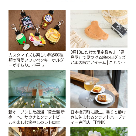
8月10日だけの限定品も♪「豊
カスタマイズも楽しい!約500種
島屋」で見つける鳩の日グッズ
類の可愛いワッペンキーホルダ
と本店限定アイテム | ことりっ
ーがずらり。小平市
ぷ
「Kimamaya T&K」 | ことりっ
ぷ
新オープンした銭湯「黄金湯 新
日本橋兜町に誕生。香りと静け
宿」へ。サウナとクラフトビー
さに包まれるクラフトハーブテ
ルを楽しむ癒やしのレトロ空間
ィー専門店「TYNK
| ことりっぷ
Kabutocho」 | ことりっぷ