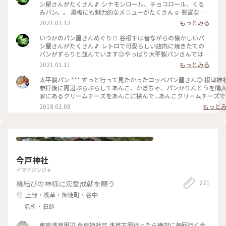
ン屋さんがたくさん🎵 シナモンロール、チョコロール、くる
みパン。。 黒板にも魅力的なメニューがたくさん☺️ 豊富な種
類で迷っちゃいます♡ またのんきにパン屋さんめぐりしたい
2021.01.12
もっとみる
なぁっ♪ #大平製パン #惣菜パン #コッペパン #昔ながら #懐か
しい #豊富な種類 #たくさん #谷根千 #谷中 #根津 #千駄木 #千
いつかのパン屋さんめぐり🍞 谷根千は昔ながらの懐かしいパ
駄木のパン屋 #お散歩 #根津さんぽ #パン屋さん #パン屋さん
ン屋さんがたくさん🎵 レトロで可愛らしい店内に焼きたての
めぐり
パンがずらりと並んでいます😊やっぱり大平製パンさんでは惣
菜コッペパンははずせないかな😋♡ みなさんはお好きなコッ
2021.01.11
もっとみる
ペパンありますか？ てくてくお散歩しながらパンを買う😊 こ
んな世の中になった今、のんきで平和だったなぁと思い返して
太平製パン *** ずっと行って見たかったコッペパン屋さん◎ 根津神社
います😊 #大平製パン #コッペパン #昔ながら #懐かしい #レ
参拝後に周辺ぷらぷらしてあんこ、かぼちゃ、パンかりんとうを購入
トロ #可愛い #惣菜パン #パン #谷中 #根津 #千駄木 #谷根千 #
家にあるクリームチーズをあんこに挟んで...あんこクリームチーズで
谷根千さんぽ #お散歩 #パン屋さん #パン屋さんめぐり
きます🙌🏻💓 #ことりっぷ#パン#コッペパン#パンのある生活#あんこ#
2018.01.08
もっと
粒あん#クリームチーズ#コーヒー
#trip#bread#japan#azuki#anko#creamcheese#coffee#relaxtime
今戸神社
イマドジンジャ
271
縁結びの神様に恋愛成就を願う
上野・浅草・御徒町・谷中
名所・旧跡
東京浅草周辺 今戸神社⛩️ 浅草方面行ったら絶対に毎回行く今