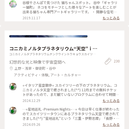
谷根千さんぽで見つけた 猫ちゃんスポット。 谷中「ギャラリ
イ #上野動物園 #開運旅 #上野 #東京 #ことりっぷと一緒
ー猫町」 ネコをモチーフとした様々なアートを楽しむことが
出来る猫ちゃん専門アートギャラリーです。 ・ 閑静な住宅街
にあって 建物の周りも猫ちゃんがいっぱいで ワクワクしまし
2019.11.17
もっとみる
た。 ・ 今回の展示は撮影が禁止でしたので 外観のお写真だけ
で。 ・ 展示は約2週間ほどで変わるそうです。 いつ行っても
猫ちゃんが楽しめるので 猫ちゃん好きにはたまらないスポッ
トですね。 ・ 何度でも足を運びたくなりました。 ほんと可愛
かったです。 #わたしの街 #秋の色彩 #ギャラリー猫町#谷中ギ
ャラリー猫町#谷根千さんぽ#谷中#千駄木#日暮里#ギャラリー
コニカミノルタプラネタリウム“天空”ｉ
ｎ 東京スカイツリータウン（Ｒ）
コニカミノルタプラネタリウムテンクウイントウキョウスカイツリ
ータウン
230
幻想的な光と映像で宇宙空間へ
上野・浅草・御徒町・谷中
アクティビティ・体験, アート・カルチャー
⭐︎イタリア星空散歩⭐︎ スカイツリーの下のプラネタリウム、コ
ニカミノルタ天空で癒されました(^^) 12月までの無料チケッ
トがあったので、まだ観ていないプログラムに合わせて時間調
整して行きました⭐︎ イタリアの美しい街並み、建物そして星
2024.12.29
もっとみる
空…うっとりです。いつか行きたいなぁ、イタリア。 #プラネ
タリウム#スカイツリー#イタリア行きたい#カップルだらけの
…⭐︎星地巡礼 -Premium Nights-…⭐︎ 今日は早く仕事が終わった
なかおひとりですよ
のでスカイツリータウンにあるプラネタリウム天空で癒されて
きました(^^) "星地巡礼"という「三重・伊勢志摩」「⻑野・野
辺⼭」「沖縄・多良間島」の３つの"星地"を巡りながら美しい
2024.09.26
もっとみる
景色、星空とともに星にまつわるエピソードをたのしめるプロ