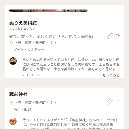
ぬりえ美術館
ヌリエビジュツカン
79
観て、塗って、楽しく過ごせる、ぬりえ美術館
上野・浅草・御徒町・谷中
アート・カルチャー
きいちのぬりえを知っている世代には懐かしい、知らない世代
には何これと思うこと間違いなしの美術館です。 土日祝日のお
昼からしか開かない小さな美術館ですが、楽しめると思いま
す。 館内で実際にぬりえもできますよ。 #荒川区 #散歩 #懐か
2016.10.30
もっとみる
しい #ミュージアム
蔵前神社
77
上野・浅草・御徒町・谷中
名所・旧跡
待っててくれてありがとう♡ 『蔵前神社』さん⛩️ ミモザの日
に、やっと行けた蔵前神社🌸🌼 数日に続く強風と雨の影響
で、 7割くらい散っちゃってましたが なんとか滑り込みセー