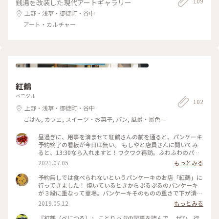
上野 #青山デカーボ #ひまわり缶 #グルテンフリー #ことりっ
109
銭湯を改装した現代アートギャラリー
焦点を当てた 今回の企画展、 作品や 映像を通して、それぞれ
ぷと一緒
の家族の役割りなどを知ることが出来ました。 写真は、唯一
上野・浅草・御徒町・谷中
撮影可だった 映像と パンフレットより。 12月21日まで 東京
アート・カルチャー
都美術館で開催されています。 (土日、祝日と 会期終了間近
は、日時指定予約制とのこと。) #アート #展覧会 #ゴッホ #東
京都美術館 #上野 #東京 #上野公園 #ユーザーさんとアート散
歩 #ことりっぷと一緒 #秋の装い
紅鶴
ベニツル
102
上野・浅草・御徒町・谷中
ごはん, カフェ, スイーツ・お菓子, パン, 風景・景色,
名所・旧跡
昼過ぎに、用事を済ませて紅鶴さんの前を通ると、パンケーキ
予約終了の看板が今日は無い。 もしやと店員さんに聞いてみ
ると、13:30なら入れますと！ワクワク再訪。ふわふわのパン
ケーキ🥞を食べることが出来ました。はちみつとバターに季節
2021.07.05
もっとみる
のフルーツ 桃をトッピング🍑期待以上の美味しさに満足です。
予約無しでは食べられないというパンケーキのお店「紅鶴」に
行ってきました！ 焼いているときからぷるぷるのパンケーキ
が３段に重なって登場。パンケーキそのものの重さで下が潰れ
るふわふわ感！ どの味も丁寧かつ手の込んだ作りで、とても
2019.05.12
もっとみる
美味しかったです♪ #カフェ #おいしい時間
『紅鶴（べにつる）』 ことりっぷの記事を読んで、 ぜひ、行