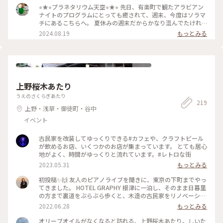
グラム…日常から解き放たれ、優しく包まれるような感覚にな
⭐︎★⭐︎プラネタリウム天空⭐︎★⭐︎ 先日、有楽町で観たアラビアン
れました♡ ハロウィンウェルカムドーム開催中です(^^) #プラ
ナイトのプログラムにとっても癒されて、週末、今度はソラマ
ネタリウム#スカイツリータウン#星地巡礼#癒されたくて#大
チにあるこちらへ。 夏休みの週末だからかなり混んでたけれ
人になるって自分をちゃんといたわれること
ど、上映が始まるとゆっくりまったり癒されました(^^) #プラ
2024.08.19
もっとみる
ネタリウム天空#コニカミノルタ#ヒーリング#癒される#アラ
ビアンナイト#スカイツリーの下で星をみる
上野桜木あたり
うえのさくらぎあたり
219
上野・浅草・御徒町・谷中
イベント
古民家を改装してゆっくりできる#カフェや、クラフトビール
が飲めるお店、いくつかのお店が集まっています。 とても居心
地がよく、時間がゆっくりと流れています。#レトロな街
2023.05.31
もっとみる
初投稿✨🙌 友人のピアノライブを聞きに、東京の下町までやっ
てきました。 HOTEL GRAPHY 根津に一泊し、そのまま日暮里
の方まで裏道をぶらぶら歩くと、木造の古民家をリノベーショ
ンしたカフェやお店がちらほら。 土曜日の散策でしたが、程
2022.06.28
もっとみる
よく落ち着いていて、久しぶりの晴天の空の下東京散歩を満喫
しました☺️ 気になるお店もたくさん見つけたのでまた遊びに
オリーブオイルがなくなると訪れる、上野桜木あたり。しいた