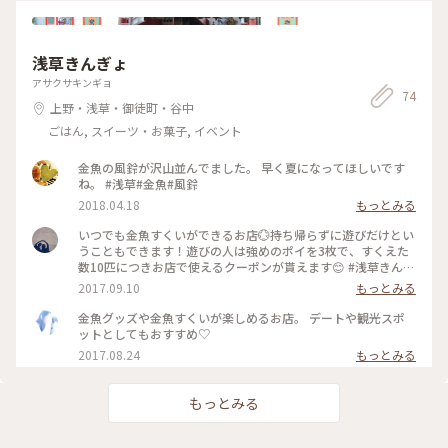
浅草きんぎょ
アサクサキンギョ
74
上野・浅草・御徒町・谷中
ごはん, スイーツ・お菓子, イベント
金魚の風鈴が沢山並んでました。 早く夏になってほしいです
ね。 #浅草#金魚#風鈴
2018.04.18
もっとみる
いつでも金魚すくいができるお店💮持ち帰らずに遊びだけとい
うこともできます！遊びの人は強めのポイを3枚で、すくえた
数10匹につきお店で使えるクーポンが貰えます😊 #浅草きんぎ
ょ #金魚すくい #涼
2017.09.10
もっとみる
金魚グッズや金魚すくいが楽しめるお店。 デートや観光スポ
ットとしてもおすすめ♡
2017.08.24
もっとみる
もっとみる