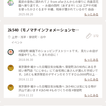
園しました。 開園当初は、360本のウメが主体で、当時有
公式HPより〕 江戸の町人文化が花開いた文化・文政期（1804
風鈴の音色に誘われて♪ from afarさんからの帰りに 向島百花
名だった亀戸の清香庵字臥竜梅の梅屋敷に対して「新梅屋敷」
～1830年）に造られた庭園。庭を造ったのは、それまで骨と
園へ寄り道です。 ・ お庭の四阿（あずまや）には 江戸千代紙
と呼ばれたほどです。その後、ミヤギノハギ、筑波のススキな
う商を営んでいた佐原鞠塢。交遊のあった江戸の文人墨客の協
を使ったかさぐるまや 半纏、和傘が置かれているので 自由に
ど詩経や万葉集などの中国、日本の古典に詠まれている有名な
力を得て、旗本、多賀氏の元屋敷跡である向島の地に、花の咲
手に取り写真を 撮ることができるそうです。 また園内には夏
2025.08.20
もっとみる
植物を集め、四季を通じて花が咲くようにしました。「百花
く草花鑑賞を中心とした「民営の花園」を造り、開園しまし
の草花が咲き 咲き始めた萩も。 ・ たまたま寄りましたが 夏の
園」の名称は、一説では、「梅は百花に魁けて咲く」または
た。 開園当初は、360本のウメが主体で、当時有名だった
涼やかな風景が楽しめて 素敵な寄り道になりました。 ・ #ア
「四季百花の乱れ咲く園」という意味でつけられたものです。
亀戸の清香庵字臥竜梅の梅屋敷に対して「新梅屋敷」と呼ばれ
ートな景色 #ゆるり夏時間 #夏の向島百花園 #向島百花園 #風
百花園は当時の一流文化人達の手で造られた、庶民的で、文人
たほどです。その後、ミヤギノハギ、筑波のススキなど詩経や
鈴 #かざぐるま
2k540（モノマチインフォメーションセン
趣味豊かな庭として、小石川後楽園や六義園などの大名庭園と
万葉集などの中国、日本の古典に詠まれている有名な植物を集
は異なった美しさをもっています。 民営としての百花園の
ター）
め、四季を通じて花が咲くようにしました。「百花園」の名称
172
上野・浅草・御徒町・谷中
歴史は昭和13年まで続き、同年10月に最後の所有者の小倉未
は、一説では、「梅は百花に魁けて咲く」または「四季百花の
亡人から東京市に寄付され、翌14年7月に東京市が有料で制限
イベント
乱れ咲く園」という意味でつけられたものです。 百花園は当時
公開を開始しました。なお、昭和53年10月に文化財保護法に
の一流文化人達の手で造られた、庶民的で、文人趣味豊かな庭
より国の名勝及び史跡の指定を受けました。 〜〜〜〜〜〜
として、小石川後楽園や六義園などの大名庭園とは異なった美
#御徒町 線路下のショッピングストリートです。 見たいお店が
しさをもっています。 民営としての百花園の歴史は昭和13
改装中でした、💦 またの日に！
年まで続き、同年10月に最後の所有者の小倉未亡人から東京市
2018.06.30
もっとみる
に寄付され、翌14年7月に東京市が有料で制限公開を開始しま
した。なお、昭和53年10月に文化財保護法により国の名勝及
東京散歩 暖かった日曜日気分転換へ 御徒町2k540内にある手
び史跡の指定を受けました。 〜〜〜〜〜〜
拭い専門店「にじゆら」にて自宅用に奥さんが選んだ手拭いで
す。2点とも東京限定のデザインだそうです😊👍3000円以上購
入された方には来年のカレンダーが頂けます。 #2k540 #もの
2016.11.22
もっとみる
づくりの街 #にじゆら #手拭い #御徒町
東京散歩 暖かった日曜日気分転換へ 2k540には気になる物が
沢山で迷います #2k540 #ものづくりの街 #御徒町
2016.11.22
もっとみる