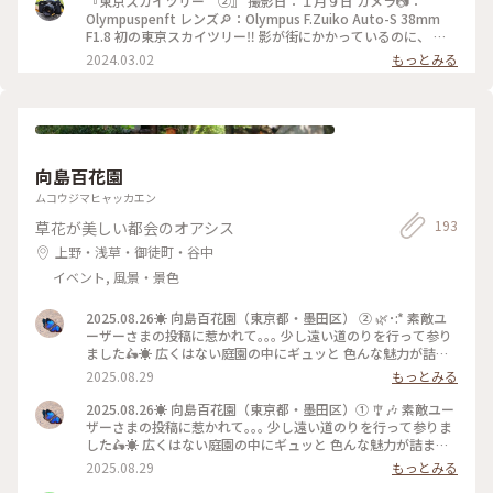
『東京スカイツリー ②』 撮影日：１月９日 カメラ📷：
Olympuspenft レンズ🔎：Olympus F.Zuiko Auto-S 38mm
F1.8 初の東京スカイツリー‼️ 影が街にかかっているのに、 ビ
ックリしました。 景色も良くて、ぐるぐる回って眺めていまし
2024.03.02
もっとみる
た😆😆 #東京スカイツリー#ことりっぷ東京#フィルム#フィル
ム写真#Olympuspenft#ハーフカメラ#散歩フィルム
向島百花園
ムコウジマヒャッカエン
193
草花が美しい都会のオアシス
上野・浅草・御徒町・谷中
イベント, 風景・景色
2025.08.26☀️ 向島百花園（東京都・墨田区） ② 🌿･:* 素敵ユ
ーザーさまの投稿に惹かれて｡｡｡ 少し遠い道のりを行って参り
ました🛵☀️ 広くはない庭園の中にギュッと 色んな魅力が詰ま
っている場所でした✨ #夏散歩 #向島百花園 #ゆるり夏時間 #か
2025.08.29
もっとみる
ざぐるま #風鈴 #俳句 #朝顔 #東京スカイツリー 〜〜〜〜〜〜
〔以下、公式HPより〕 江戸の町人文化が花開いた文化・文政
2025.08.26☀️ 向島百花園（東京都・墨田区）① 🎐🎶 素敵ユー
期（1804～1830年）に造られた庭園。庭を造ったのは、それ
ザーさまの投稿に惹かれて｡｡｡ 少し遠い道のりを行って参りま
まで骨とう商を営んでいた佐原鞠塢。交遊のあった江 戸の文
した🛵☀️ 広くはない庭園の中にギュッと 色んな魅力が詰まっ
人墨客の協力を得て、旗本、多賀氏の元屋敷跡である向島の地
ている場所でした✨ #夏散歩 #向島百花園 #ゆるり夏時間 #風鈴
2025.08.29
もっとみる
に、花の咲く草花鑑賞を中心とした「民営の花園」を造り、開
#かざぐるま #萩のトンネル #桔梗の蕾 〜〜〜〜〜〜〔以下、