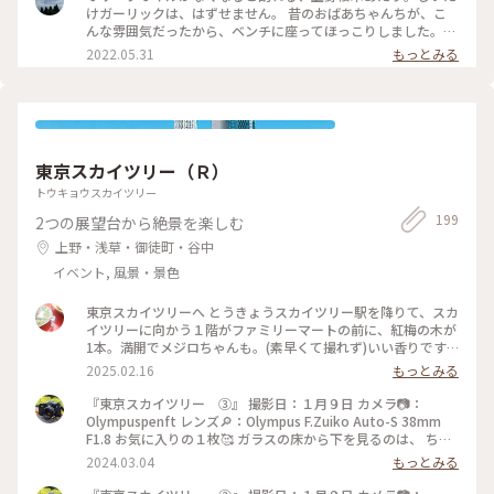
来たいな〜！ HOTEL GRAPHY 根津 https://www.hotel-
けガーリックは、はずせません。 昔のおばあちゃんちが、こ
graphy.com 上野桜木あたり https://uenosakuragiatari.jp
んな雰囲気だったから、ベンチに座ってほっこりしました。
Lecoin https://www.instagram.com/lecoin1224/
次は谷中ビールを飲みたいな😉 #Myことりっぷ #春風さん
2022.05.31
もっとみる
ぽ #ヒーリング旅 #谷根千 #上野桜木あたり #古民家 #
おしおりーぶ
東京スカイツリー（Ｒ）
トウキョウスカイツリー
199
2つの展望台から絶景を楽しむ
上野・浅草・御徒町・谷中
イベント, 風景・景色
東京スカイツリーへ とうきょうスカイツリー駅を降りて、スカ
イツリーに向かう１階がファミリーマートの前に、紅梅の木が
1本。満開でメジロちゃんも。(素早くて撮れず)いい香りです。
久しぶりのスカイツリー、やはり下から撮りたくなりました。
2025.02.16
もっとみる
#スカイツリー#ぽかぽか#紅梅#梅
『東京スカイツリー ③』 撮影日：１月９日 カメラ📷：
Olympuspenft レンズ🔎：Olympus F.Zuiko Auto-S 38mm
F1.8 お気に入りの１枚🥰 ガラスの床から下を見るのは、 ちょ
っと怖かったけど、 面白かったです😆 #東京スカイツリー#こ
2024.03.04
もっとみる
とりっぷ東京#フィルム#フィルム写真#Olympuspenft#ハーフ
カメラ#散歩フィルム