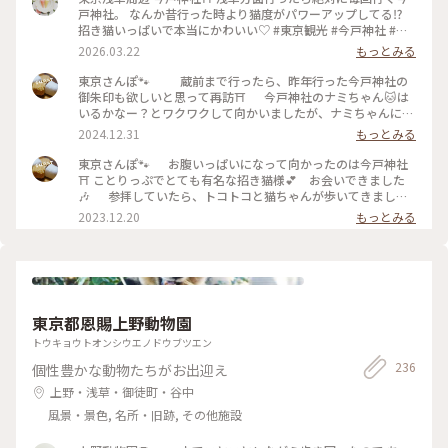
戸神社。 なんか昔行った時より猫度がパワーアップしてる⁉️
招き猫いっぱいで本当にかわいい♡ #東京観光 #今戸神社 #開
運旅 #かわいい神社 #かわいいおみくじ
2026.03.22
もっとみる
東京さんぽ🐾 蔵前まで行ったら、昨年行った今戸神社の
御朱印も欲しいと思って再訪⛩️ 今戸神社のナミちゃん🐱は
いるかなー？とワクワクして向かいましたが、ナミちゃんにも
会えなかった🥲 たくさんのかわいい招き猫さんに癒してもら
2024.12.31
もっとみる
いました( ´｡•ω•)ﾉ"(っ <。) #ベストトリップ2024 #ご利益
めぐり #東京散歩 #御朱印
東京さんぽ🐾 お腹いっぱいになって向かったのは今戸神社
⛩ ことりっぷでとても有名な招き猫様💕 お会いできました
🎶 参拝していたら、トコトコと猫ちゃんが歩いてきまし
た。この子がナミちゃん⁉︎ ナミちゃんにも会えて嬉しい✨
2023.12.20
もっとみる
境内にはあちこちに猫の置物。 猫づくしの今戸神社。 招き猫
パワーをたくさんいただいたので、宝くじ買いました🤣 #ベ
ストトリップ2023 #冬の旅 #私のことりっぷ旅 #東京都 #台東
区
東京都恩賜上野動物園
トウキョウトオンシウエノドウブツエン
236
個性豊かな動物たちがお出迎え
上野・浅草・御徒町・谷中
風景・景色, 名所・旧跡, その他施設