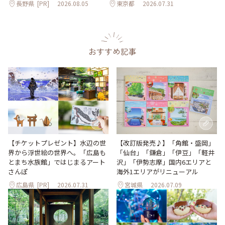
長野県
[PR]
2026.08.05
東京都
2026.07.31
おすすめ記事
【改訂版発売♪】「角館・盛岡」
【チケットプレゼント】水辺の世
「仙台」「鎌倉」「伊豆」「軽井
界から浮世絵の世界へ。「広島も
沢」「伊勢志摩」国内6エリアと
とまち水族館」ではじまるアート
海外1エリアがリニューアル
さんぽ
広島県
[PR]
2026.07.31
宮城県
2026.07.09