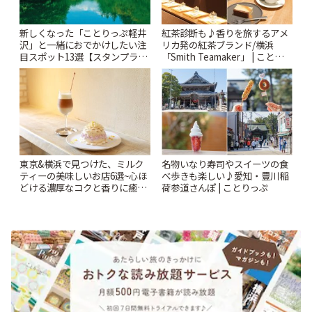
新しくなった「ことりっぷ軽井
紅茶診断も♪香りを旅するアメ
沢」と一緒におでかけしたい注
リカ発の紅茶ブランド/横浜
目スポット13選【スタンプラリ
「Smith Teamaker」 | ことりっ
ー開催中】 | ことりっぷ
ぷ
東京&横浜で見つけた、ミルク
名物いなり寿司やスイーツの食
ティーの美味しいお店6選~心ほ
べ歩きも楽しい♪愛知・豊川稲
どける濃厚なコクと香りに癒や
荷参道さんぽ | ことりっぷ
されるティータイム~ | ことりっ
ぷ