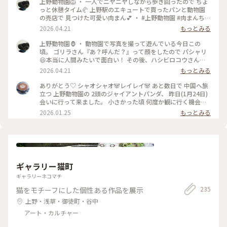
上野動物園🦁 ・ 一人でニヤニヤしながら歩き回ったので ちょ
っと休憩タイム🥐 上野駅のエキュートで買ったパンと動物園
の売店で 見つけた可愛い肉まん💕 ・ #上野動物園 #肉まんちゃ
ん #フラミンゴの羽は美しい
2026.04.21
もっとみる
上野動物園🦍 ・ 動物園で写真を撮って遊んでいる今日この
頃。 ゴリラさん『あ？呼んだ？』って顔をしたので パシャリ
😆本当に人間みたいで面白い！ その後、ハシビロコウさんを
見に行くと、お部屋の中で 自分の美しい羽にウットリしなが
2026.04.21
もっとみる
ら身だしなみを 整えていらっしゃいました😊 ・ #上野動物園
#ゴリラの親分 #ハシビロコウ
ありがとう♡ シャオシャオ🐼レイレイ🐼 あと数日で 中国へ旅
立つ 上野動物園の 2頭のジャイアントパンダ、 昨日(1月24日)
会いに行って来ました。 小さかった頃 何度か観に行く機会が
ありましたが、今回は久しぶり。。 大きくなりましたね💕 体
2026.01.25
もっとみる
重は約100キロ、毛並みも凛々しく 立派な姿に✨✨ レイレイ、
シャオシャオ、それぞれの飼育室に 20人ほどのグループに分
かれて 2方向から1分ずつ観られます。 直前に 餌の補給があ
り、少し待ったあとの入場、 もぐもぐタイムの真っ只中でし
た。 どっかりと座り込んで お行儀良く 笹を頬張るレイレイ、
(1〜2枚目) 笹の中に潜り込んで、お気に入りの笹を選んで食べ
ギャラリー猫町
る シャオシャオ(3〜5枚目)の 愛くるしい姿を観ることが出来
ました。 ガラスの向こうで 熱い視線を送る 私たちなど まった
ギャラリーネコマチ
く気にする事なく、マイペースの シャオシャオと レイレ
235
猫をモチーフにした個性ある作品を展示
イ。。 私たちも 思わず笑顔に。。 ちょっとした動きに 優しい
歓声が上がったり… 和気藹々とした 空気の パンダ舎は、静か
上野・浅草・御徒町・谷中
で 穏やかな時間が 流れていました。 中国に帰っても、いつま
アート・カルチャー
でも元気でね たくさんの癒しを ありがとう♡ 抽選応募に当選
させていただき感謝です🙏♡ #パンダ #シャオシャオ #レイレ