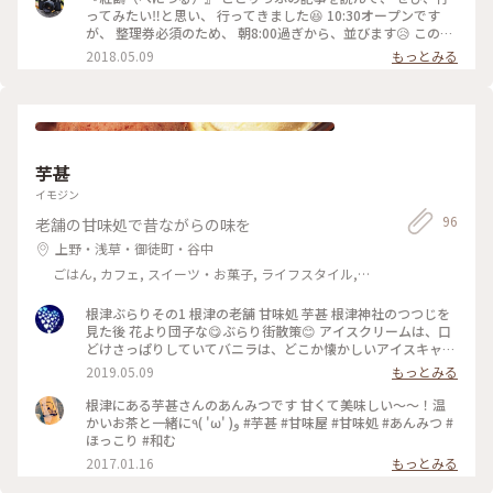
ってみたい‼️と思い、 行ってきました😆 10:30オープンです
が、 整理券必須のため、 朝8:00過ぎから、並びます😥 この時
間でも、 すでに６名並んでいました😵 （土曜日だったからか
2018.05.09
もっとみる
も💦） 無事に、10:55～の整理券をいただき、 食べることが出
来ました。 ノーマルのものに、 季節のフルーツを注文。 ふわ
ふわ、甘しょっぱい生地。 季節のフルーツと、 カスタードソ
ースと一緒に食べると、 ちょうど良い甘さ加減に‼️ ３枚ありま
すが、 ペロッといただけちゃいました✨ #お茶時間#パンケー
キ#紅鶴#浅草#ことりっぷ東京#甘いもの#カフェ
芋甚
イモジン
96
老舗の甘味処で昔ながらの味を
上野・浅草・御徒町・谷中
ごはん, カフェ, スイーツ・お菓子, ライフスタイル,
名所・旧跡
根津ぶらりその1 根津の老舗 甘味処 芋甚 根津神社のつつじを
見た後 花より団子な😋ぶらり街散策😊 アイスクリームは、口
どけさっぱりしていてバニラは、どこか懐かしいアイスキャン
デーのようなお味😍 あずきも甘すぎず口の中でサッと溶ける
2019.05.09
もっとみる
感じでこれまた美味しい〜😍 アベックあんみつを頂きました
😍😋 テイクアウトの手作りアイス最中が人気で 注文が入って
根津にある芋甚さんのあんみつです 甘くて美味しい〜〜！温
から手際よくサクサクした最中に アイスクリームをのせてサ
かいお茶と一緒に٩( 'ω' )و #芋甚 #甘味屋 #甘味処 #あんみつ #
ッとサンドして紙袋に 入れている様子が楽しくて、格子の窓か
ほっこり #和む
ら 歩道のつつじを眺めながら食べれてラッキー🤞 #おいしい時
2017.01.16
もっとみる
間 #根津 #あんみつ #甘味処#谷根千