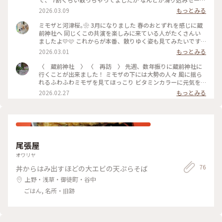
フ？ それでも、残ったお花が一生懸命咲いていて🌼🌸 脳内で
2026.03.09
もっとみる
は満開の春の共演を思い出しつつ、 この淡い色合いに癒され
たひとときでした✨ それにしても驚いたのが、人の多さ💦 元
ミモザと河津桜｡❀ 3月になりました 春のおとずれを感じに蔵
犬さんもいつもと違う景色を楽しんでいるようでした。 ・ 5枚
前神社へ 同じくこの共演を楽しみに来ている人がたくさんい
目は、新宿駅の連絡通路で見つけた広告。 素敵な一日になり
ましたよ💛🩷 これからが本番、散りゆく姿も見てみたいです
ますように🍀 #蔵前神社 #一日遅れのミモザの日 #ミモザ #河
ね #開運旅 #東京#蔵前#蔵前神社#神社#ミモザ#河津桜#桜#こ
2026.03.01
もっとみる
津桜 #開運旅 #ことりっぷと一緒
れは2月27日の開花状況です
〈 蔵前神社 〉 〈 再訪 〉 先週、数年振りに蔵前神社に
行くことが出来ました！ ミモザの下には大勢の人々 風に揺ら
れるふわふわミモザを見てほっこり ビタミンカラーに元気を
頂いた一日でした #ミモザ #蔵前神社 #開運旅 #蔵前
2026.02.27
もっとみる
尾張屋
オワリヤ
76
丼からはみ出すほどの大エビの天ぷらそば
上野・浅草・御徒町・谷中
ごはん, 名所・旧跡