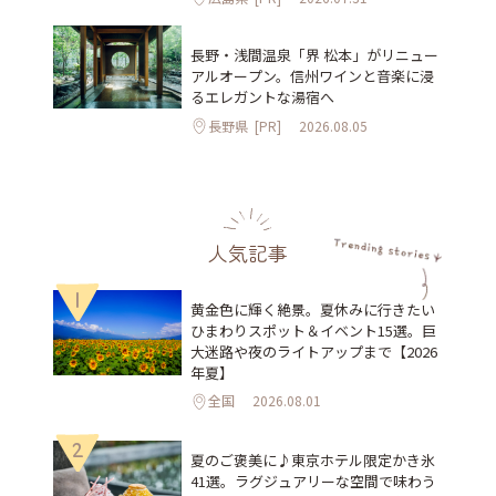
長野・浅間温泉「界 松本」がリニュー
アルオープン。信州ワインと音楽に浸
るエレガントな湯宿へ
長野県
[PR]
2026.08.05
人気記事
1
黄金色に輝く絶景。夏休みに行きたい
ひまわりスポット＆イベント15選。巨
大迷路や夜のライトアップまで【2026
年夏】
全国
2026.08.01
2
夏のご褒美に♪東京ホテル限定かき氷
41選。ラグジュアリーな空間で味わう