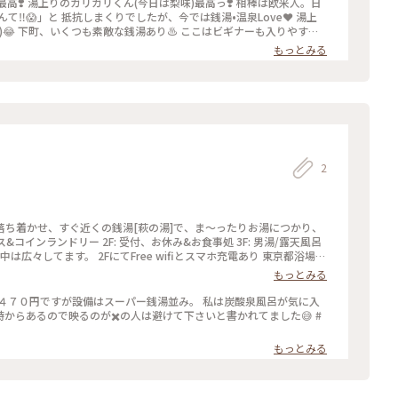
❣️ 湯上りのガリガリくん(今日は梨味)最高っ❣️ 相棒は欧米人。日
‼️😱」と 抵抗しまくりでしたが、今では銭湯•温泉Love❤️ 湯上
.)😂 下町、いくつも素敵な銭湯あり♨️ ここはビギナーも入りやすい
もっとみる
2
ち着かせ、すぐ近くの銭湯[萩の湯]で、ま〜ったりお湯につかり、
ス&コインランドリー 2F: 受付、お休み&お食事処 3F: 男湯/露天風呂
中は広々してます。 2FにてFree wifiとスマホ充電あり 東京都浴場組
セット¥70)もあり、手ぶらでも寄れますよ。 #下町散歩
もっとみる
４７０円ですが設備はスーパー銭湯並み。 私は炭酸泉風呂が気に入
もっとみる