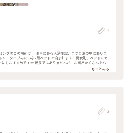
7
ミングのこの場所は、 浅草にある入浴施設、まつり湯の中にありま
トリータイプみたいな2段ベッドで泊まれます！男女別、ベッドにカ
ーにもおすすめです☆ 温泉ではありませんが、お風呂たくさん♪ハ
た露天風呂からはスカイツリーがすぐそこに！夜はライトアップ、朝
もっとみる
ら仲間とワイワイ、または仕事帰りにお一人でも。 私は金曜日の仕
貸し切りでした^ ^一週間の疲れを癒すのに、やっぱり広いお風呂
お泊まりパックの特典でドリンク1杯無料券をもらい…こんな時間
^;)一緒に頼んでしまったチヂミも美味しかったです。 可愛い、お
も清潔で、快適でした。朝はまたお風呂入って、またここで朝食！こ
ROX#まつり湯#スパ#スーパー銭湯#浅草#スカイツリー#ビール#東京#
2