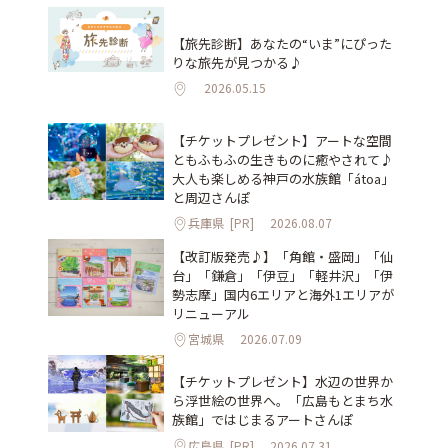
【旅先診断】あなたの“いま”にぴった
りな旅先が見つかる♪
2026.05.15
【チケットプレゼント】アートな空間
ともふもふの生きものに癒やされて♪
大人も楽しめる神戸の水族館「átoa」
と周辺さんぽ
兵庫県
[PR]
2026.08.07
【改訂版発売♪】「角館・盛岡」「仙
台」「鎌倉」「伊豆」「軽井沢」「伊
勢志摩」国内6エリアと海外1エリアが
リニューアル
宮城県
2026.07.09
【チケットプレゼント】水辺の世界か
ら浮世絵の世界へ。「広島もとまち水
族館」ではじまるアートさんぽ
広島県
[PR]
2026.07.31