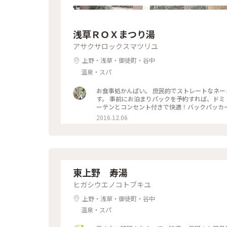
浅草ＲＯＸまつり湯
アサクサロックスマツリユ
上野・浅草・御徒町・谷中
温泉・スパ
お食事処かんぱい。 庶民的でストレートなネー
す。 事前にお泊まりパックを予約すれば、ドミ
ーテンとコンセント付きで快適！バックパッカ
ーブ風呂やトルマリン風呂…。翡翠を敷き詰め
2016.12.06
は青空に映えていました♪ 宴会プランもあるか
事帰りに♪深夜だったからか、広いお風呂をほぼ
は最高です♡ 食事処かんぱいは深夜2時まで。
に…とは思いつつ、ついお風呂上がりにビール(^
しゃれスポットではありませんが、館内はとて
んな週末も好きです(*´꒳`*) #かんぱい#浅草
東上野 寿湯
泊まるを楽しむ
ヒガシウエノコトブキユ
上野・浅草・御徒町・谷中
温泉・スパ