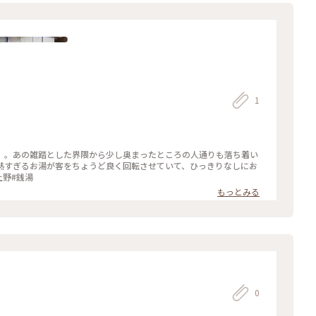
1
）。あの雑踏とした界隈から少し奥まったところの人通りも落ち着い
熱すぎるお湯が客をちょうど良く回転させていて、ひっきりなしにお
上野#銭湯
もっとみる
0