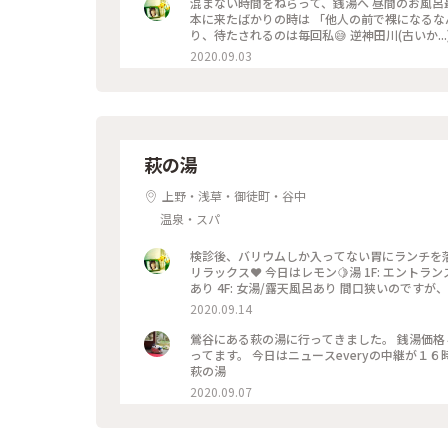
混まない時間をねらって、銭湯へ 昼間のお風呂最高
本に来たばかりの時は 「他人の前で裸になるなんて
り、待たされるのは毎回私😅 逆神田川(古いか..
雰囲気です。 #下町散歩
2020.09.03
萩の湯
上野・浅草・御徒町・谷中
温泉・スパ
検診後、バリウムしか入ってない胃にランチを落
リラックス❤️ 今日はレモン🍋湯 1F: エントラン
あり 4F: 女湯/露天風呂あり 間口狭いのですが、
合の銭湯は、大人@¥470です。 貸タオル(3点
2020.09.14
鶯谷にある萩の湯に行ってきました。 銭湯価格
ってます。 今日はニュースeveryの中継が１６時からあるので映るのが✖️の人は避けて下さいと書かれてました😅 #
萩の湯
2020.09.07