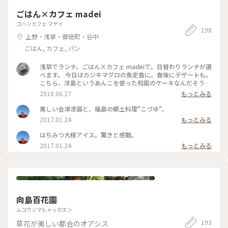
ごはん×カフェ madei
ゴハンカフェ マデイ
198
上野・浅草・御徒町・谷中
ごはん, カフェ, パン
浅草でランチ。ごはん×カフェ madeiで。日替わりランチが選
べます。 今日はカジキマグロの魚定食に。食後にデザートも。
こちら、浮島というあんこを使った和風のケーキなんだそう。
抹茶味とレモン味が選べたのでレモンに。しっとりやわらか
2018.06.27
もっとみる
く、カステラより密度が高いケーキでした。店主さんが福島出
身だそうで、ゆべしなんかもあってまた行きたくなりました。
美しい会津漆器と、福島の郷土料理”こづゆ”。
#東京#浅草#カフェごはん#スイーツ#カフェ
2017.01.24
もっとみる
はちみつ大根アイス。驚きと感動。
2017.01.24
もっとみる
向島百花園
ムコウジマヒャッカエン
193
草花が美しい都会のオアシス