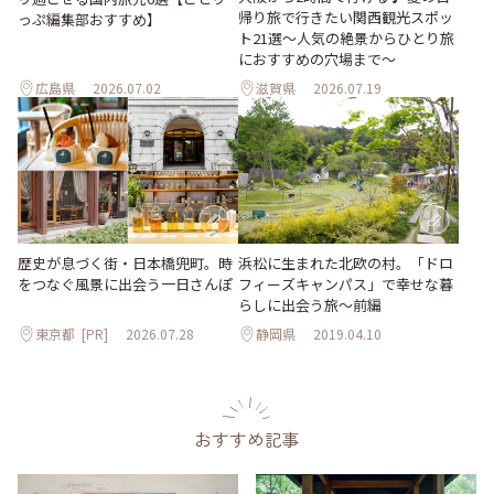
帰り旅で行きたい関西観光スポッ
っぷ編集部おすすめ】
ト21選～人気の絶景からひとり旅
におすすめの穴場まで～
広島県
2026.07.02
滋賀県
2026.07.19
歴史が息づく街・日本橋兜町。時
浜松に生まれた北欧の村。「ドロ
をつなぐ風景に出会う一日さんぽ
フィーズキャンパス」で幸せな暮
らしに出会う旅～前編
東京都
[PR]
2026.07.28
静岡県
2019.04.10
おすすめ記事