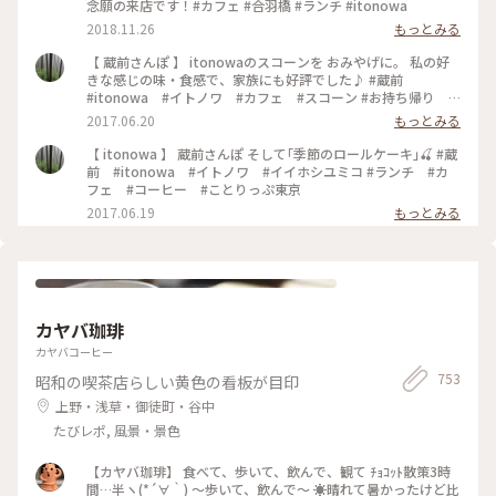
念願の来店です！#カフェ #合羽橋 #ランチ #itonowa
2018.11.26
もっとみる
【 蔵前さんぽ 】 itonowaのスコーンを おみやげに。 私の好
きな感じの味・食感で、家族にも好評でした♪ #蔵前
#itonowa #イトノワ #カフェ #スコーン #お持ち帰り #
おみやげ
2017.06.20
もっとみる
【 itonowa 】 蔵前さんぽ そして｢季節のロールケーキ｣🍒 #蔵
前 #itonowa #イトノワ #イイホシユミコ #ランチ #カ
フェ #コーヒー #ことりっぷ東京
2017.06.19
もっとみる
カヤバ珈琲
カヤバコーヒー
753
昭和の喫茶店らしい黄色の看板が目印
上野・浅草・御徒町・谷中
たびレポ, 風景・景色
【カヤバ珈琲】 食べて、歩いて、飲んで、観て ﾁｮｺｯﾄ散策3時
間…半ヽ(*´∀｀) 〜歩いて、飲んで〜 ☀️晴れて暑かったけど比