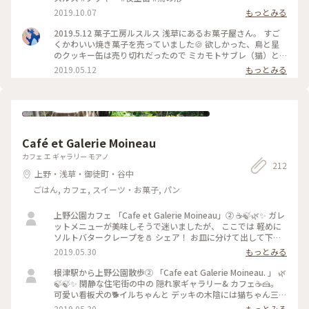
2019.10.07
もっとみる
2019.5.12 菓子工房ルスルス 浅草にあるお菓子屋さん。 すご
くかわいい焼き菓子を売っていました🍪 欲しかった、鳥と星
のクッキー缶は売り切れだったので ミカモトサブレ（猫）と
紅茶クッキーを買って帰りました🐱💕 今はイートインはお休
2019.05.12
もっとみる
みしているみたいです。 #東京 #浅草 #スイーツ #クッキ
ー
Café et Galerie Moineau
カフェ エ ギャラリー モアノ
212
上野・浅草・御徒町・谷中
ごはん, カフェ, スイーツ・お菓子, パン
上野公園カフェ 「Cafe et Galerie Moineau」② ☕️🍃🌿✨ ガレ
ットメニューが美味しそうで迷いましたが、 ここでは 軽めに
ソルトバタークレープを🧂 シェア！ お皿に分けて出して下さ
いました。 お庭には季節を感じる植栽がされていました！ 🌿
2019.05.30
もっとみる
🌳🌿🌱🍃🌼 #お散歩 #隠れ家カフェ #上野公園カフェ #ガレッ
ト
根津駅から上野公園散歩② 「Cafe eat Galerie Moineau. 」 🌿
🍃🍃✨ 閑静な住宅街の中の 隠れ家ギャラリー& カフェ☕️🍰。
可愛い看板犬の🐕イルちゃんと デッキの木陰には猫ちゃん三匹
🐈🐈🐈🍃🌿🌿 #お散歩 #上野公園カフェ #根津 #隠れ家カフェ #
2019.05.30
もっとみる