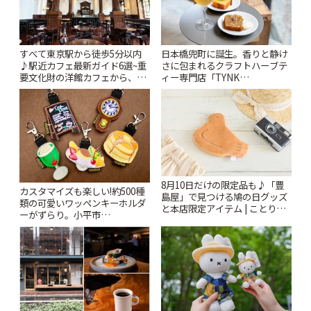
すべて東京駅から徒歩5分以内
日本橋兜町に誕生。香りと静け
♪駅近カフェ最新ガイド6選~重
さに包まれるクラフトハーブテ
要文化財の洋館カフェから、改
ィー専門店「TYNK
札すぐのレトロ喫茶まで~ | こと
Kabutocho」 | ことりっぷ
りっぷ
8月10日だけの限定品も♪「豊
カスタマイズも楽しい!約500種
島屋」で見つける鳩の日グッズ
類の可愛いワッペンキーホルダ
と本店限定アイテム | ことりっ
ーがずらり。小平市
ぷ
「Kimamaya T&K」 | ことりっ
ぷ