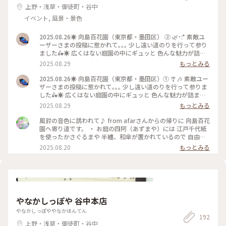
上野・浅草・御徒町・谷中
イベント, 風景・景色
2025.08.26☀️ 向島百花園（東京都・墨田区） ② 🌿･:* 素敵ユ
ーザーさまの投稿に惹かれて｡｡｡ 少し遠い道のりを行って参り
ました🛵☀️ 広くはない庭園の中にギュッと 色んな魅力が詰ま
っている場所でした✨ #夏散歩 #向島百花園 #ゆるり夏時間 #か
2025.08.29
もっとみる
ざぐるま #風鈴 #俳句 #朝顔 #東京スカイツリー 〜〜〜〜〜〜
〔以下、公式HPより〕 江戸の町人文化が花開いた文化・文政
2025.08.26☀️ 向島百花園（東京都・墨田区）① 🎐🎶 素敵ユー
期（1804～1830年）に造られた庭園。庭を造ったのは、それ
ザーさまの投稿に惹かれて｡｡｡ 少し遠い道のりを行って参りま
まで骨とう商を営んでいた佐原鞠塢。交遊のあった江 戸の文
した🛵☀️ 広くはない庭園の中にギュッと 色んな魅力が詰まっ
人墨客の協力を得て、旗本、多賀氏の元屋敷跡である向島の地
ている場所でした✨ #夏散歩 #向島百花園 #ゆるり夏時間 #風鈴
2025.08.29
もっとみる
に、花の咲く草花鑑賞を中心とした「民営の花園」を造り、開
#かざぐるま #萩のトンネル #桔梗の蕾 〜〜〜〜〜〜〔以下、
園しました。 開園当初は、360本のウメが主体で、当時有
公式HPより〕 江戸の町人文化が花開いた文化・文政期（1804
風鈴の音色に誘われて♪ from afarさんからの帰りに 向島百花
名だった亀戸の清香庵字臥竜梅の梅屋敷に対して「新梅屋敷」
～1830年）に造られた庭園。庭を造ったのは、それまで骨と
園へ寄り道です。 ・ お庭の四阿（あずまや）には 江戸千代紙
と呼ばれたほどです。その後、ミヤギノハギ、筑波のススキな
う商を営んでいた佐原鞠塢。交遊のあった江戸の文人墨客の協
を使ったかさぐるまや 半纏、和傘が置かれているので 自由に
ど詩経や万葉集などの中国、日本の古典に詠まれている有名な
力を得て、旗本、多賀氏の元屋敷跡である向島の地に、花の咲
手に取り写真を 撮ることができるそうです。 また園内には夏
2025.08.20
もっとみる
植物を集め、四季を通じて花が咲くようにしました。「百花
く草花鑑賞を中心とした「民営の花園」を造り、開園しまし
の草花が咲き 咲き始めた萩も。 ・ たまたま寄りましたが 夏の
園」の名称は、一説では、「梅は百花に魁けて咲く」または
た。 開園当初は、360本のウメが主体で、当時有名だった
涼やかな風景が楽しめて 素敵な寄り道になりました。 ・ #ア
「四季百花の乱れ咲く園」という意味でつけられたものです。
亀戸の清香庵字臥竜梅の梅屋敷に対して「新梅屋敷」と呼ばれ
ートな景色 #ゆるり夏時間 #夏の向島百花園 #向島百花園 #風
百花園は当時の一流文化人達の手で造られた、庶民的で、文人
たほどです。その後、ミヤギノハギ、筑波のススキなど詩経や
鈴 #かざぐるま
趣味豊かな庭として、小石川後楽園や六義園などの大名庭園と
万葉集などの中国、日本の古典に詠まれている有名な植物を集
は異なった美しさをもっています。 民営としての百花園の
め、四季を通じて花が咲くようにしました。「百花園」の名称
歴史は昭和13年まで続き、同年10月に最後の所有者の小倉未
やなかしっぽや 谷中本店
は、一説では、「梅は百花に魁けて咲く」または「四季百花の
亡人から東京市に寄付され、翌14年7月に東京市が有料で制限
乱れ咲く園」という意味でつけられたものです。 百花園は当時
やなかしっぽややなかほんてん
公開を開始しました。なお、昭和53年10月に文化財保護法に
の一流文化人達の手で造られた、庶民的で、文人趣味豊かな庭
192
より国の名勝及び史跡の指定を受けました。 〜〜〜〜〜〜
上野・浅草・御徒町・谷中
として、小石川後楽園や六義園などの大名庭園とは異なった美