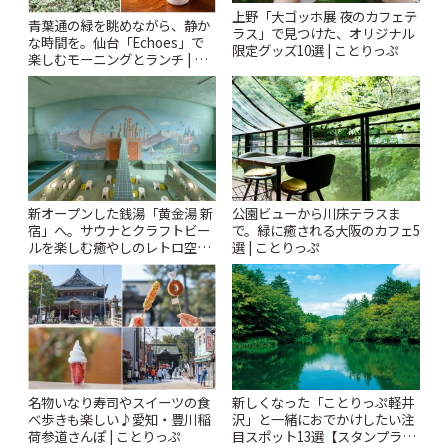
上野「大ゴッホ展 夜のカフェテ
青葉通の緑を眺めながら、静か
ラス」で見つけた、オリジナル
な時間を。仙台「Echoes」で
限定グッズ10選 | ことりっぷ
楽しむモーニングとランチ | こ
とりっぷ
新オープンした銭湯「黄金湯 新
公園ビューから川床テラスま
宿」へ。サウナとクラフトビー
で。緑に癒される大阪のカフェ5
ルを楽しむ癒やしのレトロ空間
選 | ことりっぷ
| ことりっぷ
名物いなり寿司やスイーツの食
新しくなった「ことりっぷ軽井
べ歩きも楽しい♪愛知・豊川稲
沢」と一緒におでかけしたい注
荷参道さんぽ | ことりっぷ
目スポット13選【スタンプラリ