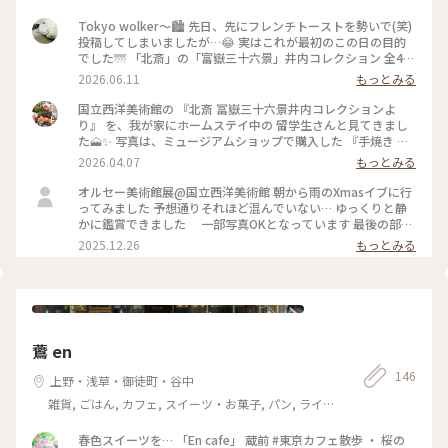
Tokyo wolker〜🏙️ 先日、先にフレンチトーストを勢いで(笑)
投稿してしまいましたが…😂 実はこれが最初のこの日の目的
でした🌁 「北斎」の「富嶽三十六景」井内コレクション 全46
図🗻をじっくりと堪能出来ます✨✨ めちゃくちゃ見応えあり👀
2026.06.11
もっとみる
北斎の世界に 暫く浸ってしまいました(*´꒳`*) 写真の2枚目は
浮世絵の表と裏が見える様に 展示されていて🌁なかなか面白
国立西洋美術館の 『北斎 冨嶽三十六景井内コレクションよ
い試み😀 しかも全作品、撮影OK🙆‍♀️ 写真3枚目はその中から何
り』 を、我が家にホームステイ中の 留学生さんと見てきまし
枚か… 北斎や浮世絵好きな方にはオススメの 企画展だと思い
た🗻✨ 写真は、ミュージアムショップで購入した 『手焼き 富
ます✨6/14、日曜日までです✨ #ことりっぷ東京 #国立西洋美
士山煎餅 春夏秋冬6枚セット』♪ これは手焼き煎餅 煎屋さん
2026.04.07
もっとみる
術館 #葛飾北斎#富嶽三十六景#井内コレクション #お散歩#上
が作ったお煎餅で、 大谷石の焼釜で一枚一枚丁寧に焼き上げ
野がスタート#アートな一日
た 本格手焼煎餅です✨ 春が抹茶、夏が胡椒、秋が一味、冬が
オルセー美術館展@国立西洋美術館 朝から雨のXmasイブに行
砂糖です。 富士山の形が可愛くて、パリッとして美味しいので
ってみました 予想通りそれほど混んでいない… ゆっくりと静
留学生さんも気に入っています♡ 北斎の絵は見ごたえたっぷ
かに鑑賞できました 一部写真OKとなっています 最後の部屋
り！ あんなにたくさんの北斎の絵、 とても贅沢な時間でした
ではモネの睡蓮が待っています 上野から山手線でぐるりと目
2025.12.26
もっとみる
💕 ★ 2026年 3月28日[土] 〜6月14日[日] #北斎冨嶽三十六景井
黒まで wellkできのこのラザニアのセットにきのこのポタージ
内コレクションより #北斎 #葛飾北斎 #国立西洋美術館 #ちい
ュを付けて 評判のポタージュは具材感があってとても美味し
さな列車旅 #手焼き 富士山煎餅 春夏秋冬6枚セット #煎屋 #手
かったです キャロットケーキをテイクアウトしたのでこれも
焼き煎餅煎屋 #煎餅
また楽しみ〜 ちょっと贅沢で楽しいぼっちイブ🎄でした！
鷰 en
146
上野・浅草・御徒町・谷中
雑貨, ごはん, カフェ, スイーツ・お菓子, パン, ライフ
スタイル
春色スイーツを… 「En cafe」 蔵前 #東京カフェ散歩 ・ 桜の