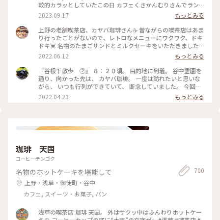
較的カラッとしていたこの日 カフェくさかんむりさんでラン
チsetとドーナツを食べ 次は ル・コワンさんでパフェを…と思
2023.09.17
もっとみる
い ひたすら真っ直ぐ道なりに歩いていると 右手に☕️カヤバ珈
琲さんが見える👀 途中…電話があり話しながら…👣ﾃｸﾃｸﾃｸﾃｸ
上野の老舗喫茶店、カヤバ珈琲さん☕️ 昔ながらの喫茶店はあま
500mも通り過ぎていたというミス💧 計1.6km歩き戻る気力が
り行ったことがないので、レトロなメニューにワクワク、ドキ
なかったので（笑） いつかスムーズに入れた時にお邪魔しよ
ドキ💓 名物のたまごサンドとミルクセーキをいただきました
うと思っていた 「カヤバ珈琲」さんの「いつか」が偶然にも
♪ たまごがフワフワで、パンの香りも良いこと😍 ミルクセー
2022.06.12
もっとみる
叶い 「谷中ジンジャー」を（^人^） ☀️暑い日にジンジャーエ
キは甘さ控えめで、ほんのり香るオレンジでスッキリとした味
ールを頂くことが多いのですが これは今迄で一番パンチがあ
わい☺️ どちらもとても美味しく、感動しきりでした✨ #たまご
『谷根千散歩 ②』 ８：２０頃。 目的地に到着。 谷中霊園を
る💨💨💨 ガムシロップ…という単語が頭の中をチラッと過った
サンド #ミルクセーキ #カヤバ珈琲 #上野 #ヒーリング旅 #My
通り、向かった先は、 カヤバ珈琲。 一度は訪れたいと思いな
様な(● ˃̶͈̀ロ˂̶͈́)੭ꠥ⁾⁾ そのお陰でサッパリ✨ 次の目的地へ〜 #カヤ
ことりっぷ
がら、 いつも行列ができていて、 断念していました。 今回
バ珈琲 #秋さんぽ #私のことりっぷ旅 #カメラ旅 #今年は旗を
は、前日に、 ８：３０に、ネットで予約。 店内に案内され、
2022.04.23
もっとみる
立てたところへひとつでも多く行く
周りの様子を見ると、 他の席は埋まっていたため、 予約をし
ておいて良かったなと思いました👍 お目当ての、たまごサン
ド✨✨ 本日のフレッシュジュースか、 本日のスープが選べま
す。 本日のスープを頼み、 コーヒーを追加しました。 本当
は、ルシアンという、 コーヒーとココアを合わせた飲み物
が、 気になったのですが、 ベターな物を頼んでしまいました
珈琲 天国
😅 こちらも、次回はリベンジを誓いました（笑） たまごサン
ドは、熱々で、 パンは、少し酸味のあるパンで、 とても相性
コーヒーテンゴク
が良く、 美味しくいただきました。 コーヒーも、さっぱりし
700
名物のホットケーキを堪能して
た味で、 美味しかったです。 名残惜しいですが、 次の目的地
に向かうため、 ９：００過ぎに、お店を出ました。 #ヒーリン
上野・浅草・御徒町・谷中
グ旅#春風さんぽ#Myことりっぷ#谷根千散歩#カヤバ珈琲#モ
カフェ, スイーツ・お菓子, パン
ーニング#たまごサンド#珈琲#nikonfe2#散歩フィルム
浅草の喫茶店 珈琲 天国。 外はサクッ中はふんわりホットケー
キ🥞 コーヒーカップの底に“大吉”の文字が✨ #浅草 #喫茶店 #