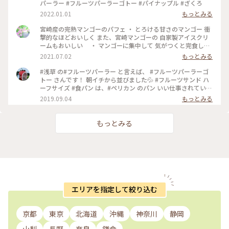
パーラー #フルーツパーラーゴトー #パイナップル #ざくろ
2022.01.01
もっとみる
宮崎産の完熟マンゴーのパフェ ・ とろける甘さのマンゴー 衝
撃的なほどおいしく また、宮崎マンゴーの 自家製アイスクリ
ームもおいしい ・ マンゴーに集中して 気がつくと完食して
ました ・ ・ 待ちも多い人気店 この日は梅雨らしいお天気 待
2021.07.02
もっとみる
ちもなくいただくことが出来ましたが 行列に並んでも食べた
いゴトーさんのパフェです ・ #フルーツパーラーゴトー#マン
#浅草 の#フルーツパーラー と言えば、 #フルーツパーラーゴ
ゴーパフェ#浅草#浅草カフェ#夏色さがし
トー さんです！ 朝イチから並びました💦 #フルーツサンド ハ
ーフサイズ #食パン は、#ペリカン のパン いい仕事されていま
す👍 #フルーツづくし #わたしの街 #フルーツ
2019.09.04
もっとみる
もっとみる
エリアを指定して絞り込む
京都
東京
北海道
沖縄
神奈川
静岡
山梨
長野
奈良
鎌倉