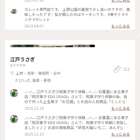
看板犬
ガレット専門店です。 上野公園の裏側で少し遠いのですが、美
味しかったです✨ 私が頼んだのはサーモンです。 #華やぐ #ラ
ンチ #ガレット
2019.04.07
もっとみる
江戸うさぎ
エドウサギ
211
上野・浅草・御徒町・谷中
たびレポ, 風景・景色
.𓈒𓏸.𓃺...江戸うさぎ②和菓子作り体験...𓃺.𓈒𓏸. 日暮里にある菓子
店「和洋菓子 EDO USAGI」さんで、和菓子作り体験の後、自
分で作った上生菓子「お花畑」とお店の人気商品「ミニどら焼
き(狭山茶)」を香ばしいほうじ茶と共に頂きました(^^) とって
2025.12.23
もっとみる
も美味しかったです♡ 和菓子作り体験もとても楽しく、良い
時間を過ごせました♪♪ #日暮里#谷中#和菓子#体験#江戸うさ
.𓈒𓏸.𓃺...江戸うさぎ①和菓子作り体験...𓃺.𓈒𓏸. 日暮里にある菓子
ぎ#フルーツ大福
店「和洋菓子 EDO USAGI」さんで、和菓子作り体験に参加し
ました☺︎♪♪ お店の看板商品「妖怪大福(いちご、あんず)」と
「お花畑(上生菓子)」をスタッフさんに優しく教えてもらいな
2025.12.23
もっとみる
がら作ります…フルーツ大福って難しいですね…まぁ、ぶさか