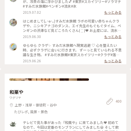
が、冷茶の海に浮かびました💕 #東京#スカイツリー#ソラマチ
#すみだ水族館#ペンギン#流氷#氷
2019.07.02
もっとみる
はじめまして(｡･ө･｡)すみだ水族館 ラボの可愛い赤ちゃんクラ
ゲや、ニシキアナゴのダンス、エイ先生のもぐもぐタイム、ペ
ンギンの渋滞など見どころたくさん( ¨̮ )︎︎❤︎︎ お土産には、流氷に
のったペンギンの立体的な氷ができる製氷器をゲットしたの
2019.06.30
もっとみる
で、お家で南極感楽しみまーす❄ #東京#スカイツリー#ソラマ
チ#すみだ水族館
ゆらゆら クラゲ✨ すみだ水族館へ現実逃避 ♡ 心を整えたい
時、必ずクラゲに会いに行きます。 ずーっと見ていられる不思
議な生き物。 #すみだ水族館#東京スカイツリー#クラゲ#落ち
着く#癒し
2019.06.26
もっとみる
和栗や
ワグリヤ
400
上野・浅草・御徒町・谷中
たびレポ, 風景・景色
テレビで見た事があった『和栗や』に来てみました❤️ 初めて
なので、今回は定番のモンブランにしてみました😁 そして飲