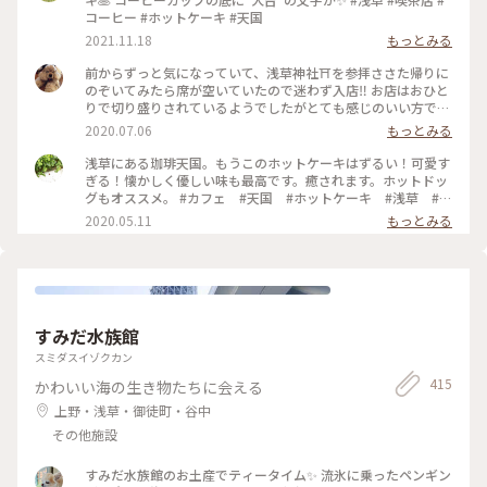
コーヒー #ホットケーキ #天国
2021.11.18
もっとみる
前からずっと気になっていて、浅草神社⛩を参拝ささた帰りに
のぞいてみたら席が空いていたので迷わず入店‼️ お店はおひと
りで切り盛りされているようでしたがとても感じのいい方で、
ホットケーキ🥞は昔ながらの素朴なかんじがコーヒー☕️によく
2020.07.06
もっとみる
合って美味しかった😆💕
浅草にある珈琲天国。もうこのホットケーキはずるい！可愛す
ぎる！懐かしく優しい味も最高です。癒されます。ホットドッ
グもオススメ。 #カフェ #天国 #ホットケーキ #浅草 #東
京
2020.05.11
もっとみる
すみだ水族館
スミダスイゾクカン
415
かわいい海の生き物たちに会える
上野・浅草・御徒町・谷中
その他施設
すみだ水族館のお土産でティータイム✨ 流氷に乗ったペンギン