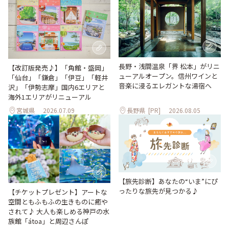
長野・浅間温泉「界 松本」がリニ
【改訂版発売♪】「角館・盛岡」
ューアルオープン。信州ワインと
「仙台」「鎌倉」「伊豆」「軽井
音楽に浸るエレガントな湯宿へ
沢」「伊勢志摩」国内6エリアと
海外1エリアがリニューアル
宮城県
2026.07.09
長野県
[PR]
2026.08.05
【旅先診断】あなたの“いま”にぴ
ったりな旅先が見つかる♪
【チケットプレゼント】アートな
空間ともふもふの生きものに癒や
されて♪ 大人も楽しめる神戸の水
族館「átoa」と周辺さんぽ