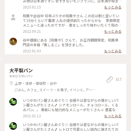
み物は日本酒です🍶 甘すぎないモンブランに、日本酒が相ま
って美味しかったです❤️ もちろんほうじ茶などもありますの
2023.02.15
もっとみる
で、ご安心を😁 #Myことりっぷ #はじめての投稿 #モンブラン
#日本酒
和栗や@谷中 何年ぶりかの和栗やさん この日は割と空いてい
て15分くらいで着席 人丸の提供前だったからかも 季節限定
メニューと迷ったのですが… 栗をしっかり味わいたくて和のモ
ンブランと茎ほうじ茶のセットで どうやら単品は無くなった
2022.09.21
もっとみる
ようですね… モンブランのセットは器も素敵✨ ほうじ茶が芳
ばしくて濃さも絶妙でした モンブランは栗🌰と砂糖のみ 最後
谷中銀座にある【和栗や】さんで、 お正月期間限定、和栗専
まで飽きない甘さでいいですね 栗の蜜は寒天にかけていただ
門店の本格『栗しるこ』を頂きました。
きました 9/17より整理券配布となっていますのでご注意を 都
2022.01.03
もっとみる
内に出た目的は流行りの？追いTOP GUN ３回目は大画面の
IMAXで観たくて… この日は空席が多くて人が少ない席を選べ
ました 最上階からの眺めが良くて思わず一枚📸 想像以上の迫
力で楽しかったー！
大平製パン
おおひらせいパン
317
上野・浅草・御徒町・谷中
ごはん, カフェ, スイーツ・お菓子, イベント, アー
ト・カルチャー, 風景・景色, お酒
いつかのパン屋さんめぐり🍞 谷根千は昔ながらの懐かしいパ
ン屋さんがたくさん🎵 シナモンロール、チョコロール、くる
みパン。。 黒板にも魅力的なメニューがたくさん☺️ 豊富な種
類で迷っちゃいます♡ またのんきにパン屋さんめぐりしたい
2021.01.12
もっとみる
なぁっ♪ #大平製パン #惣菜パン #コッペパン #昔ながら #懐か
しい #豊富な種類 #たくさん #谷根千 #谷中 #根津 #千駄木 #千
いつかのパン屋さんめぐり🍞 谷根千は昔ながらの懐かしいパ
駄木のパン屋 #お散歩 #根津さんぽ #パン屋さん #パン屋さん
ン屋さんがたくさん🎵 レトロで可愛らしい店内に焼きたての