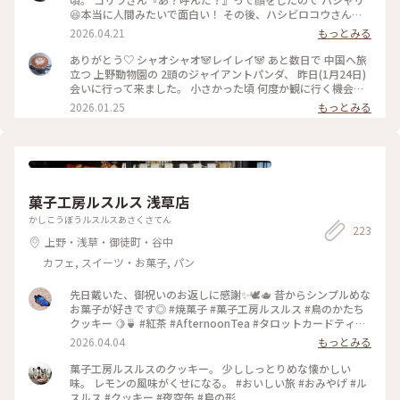
😆本当に人間みたいで面白い！ その後、ハシビロコウさんを
見に行くと、お部屋の中で 自分の美しい羽にウットリしなが
2026.04.21
もっとみる
ら身だしなみを 整えていらっしゃいました😊 ・ #上野動物園
#ゴリラの親分 #ハシビロコウ
ありがとう♡ シャオシャオ🐼レイレイ🐼 あと数日で 中国へ旅
立つ 上野動物園の 2頭のジャイアントパンダ、 昨日(1月24日)
会いに行って来ました。 小さかった頃 何度か観に行く機会が
ありましたが、今回は久しぶり。。 大きくなりましたね💕 体
2026.01.25
もっとみる
重は約100キロ、毛並みも凛々しく 立派な姿に✨✨ レイレイ、
シャオシャオ、それぞれの飼育室に 20人ほどのグループに分
かれて 2方向から1分ずつ観られます。 直前に 餌の補給があ
り、少し待ったあとの入場、 もぐもぐタイムの真っ只中でし
た。 どっかりと座り込んで お行儀良く 笹を頬張るレイレイ、
(1〜2枚目) 笹の中に潜り込んで、お気に入りの笹を選んで食べ
菓子工房ルスルス 浅草店
る シャオシャオ(3〜5枚目)の 愛くるしい姿を観ることが出来
ました。 ガラスの向こうで 熱い視線を送る 私たちなど まった
かしこうぼうルスルスあさくさてん
223
く気にする事なく、マイペースの シャオシャオと レイレ
上野・浅草・御徒町・谷中
イ。。 私たちも 思わず笑顔に。。 ちょっとした動きに 優しい
歓声が上がったり… 和気藹々とした 空気の パンダ舎は、静か
カフェ, スイーツ・お菓子, パン
で 穏やかな時間が 流れていました。 中国に帰っても、いつま
でも元気でね たくさんの癒しを ありがとう♡ 抽選応募に当選
先日戴いた、御祝いのお返しに感謝✨🕊️🫖 昔からシンプルめな
させていただき感謝です🙏♡ #パンダ #シャオシャオ #レイレ
お菓子が好きです◎ #焼菓子 #菓子工房ルスルス #鳥のかたち
イ #上野動物園 #開運旅 #上野 #東京 #ことりっぷと一緒
クッキー 🍋🍵 #紅茶 #AfternoonTea #タロットカードティー
🐰
2026.04.04
もっとみる
菓子工房ルスルスのクッキー。 少ししっとりめな懐かしい
味。 レモンの風味がくせになる。 #おいしい旅 #おみやげ #ル
スルス #クッキー #夜空缶 #鳥の形