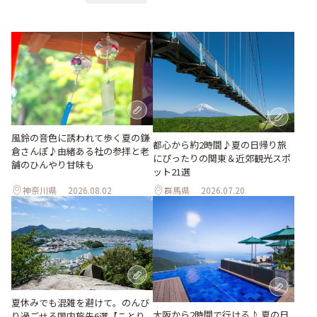
風鈴の音色に誘われて歩く夏の鎌
都心から約2時間♪夏の日帰り旅
倉さんぽ♪由緒ある社の参拝と老
にぴったりの関東＆近郊観光スポ
舗のひんやり甘味も
ット21選
神奈川県
2026.08.02
群馬県
2026.07.20
夏休みでも混雑を避けて。のんび
大阪から2時間で行ける♪ 夏の日
り過ごせる国内旅先6選【ことり