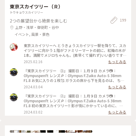
東京スカイツリー（Ｒ）
トウキョウスカイツリー
199
2つの展望台から絶景を楽しむ
上野・浅草・御徒町・谷中
イベント, 風景・景色
東京スカイツリーへ とうきょうスカイツリー駅を降りて、スカ
イツリーに向かう１階がファミリーマートの前に、紅梅の木が
1本。満開でメジロちゃんも。(素早くて撮れず)いい香りです。
久しぶりのスカイツリー、やはり下から撮りたくなりました。
2025.02.16
もっとみる
#スカイツリー#ぽかぽか#紅梅#梅
『東京スカイツリー ③』 撮影日：１月９日 カメラ📷：
Olympuspenft レンズ🔎：Olympus F.Zuiko Auto-S 38mm
F1.8 お気に入りの１枚🥰 ガラスの床から下を見るのは、 ちょ
っと怖かったけど、 面白かったです😆 #東京スカイツリー#こ
2024.03.04
もっとみる
とりっぷ東京#フィルム#フィルム写真#Olympuspenft#ハーフ
カメラ#散歩フィルム
『東京スカイツリー ②』 撮影日：１月９日 カメラ📷：
Olympuspenft レンズ🔎：Olympus F.Zuiko Auto-S 38mm
F1.8 初の東京スカイツリー‼️ 影が街にかかっているのに、 ビ
ックリしました。 景色も良くて、ぐるぐる回って眺めていまし
2024.03.02
もっとみる
た😆😆 #東京スカイツリー#ことりっぷ東京#フィルム#フィル
ム写真#Olympuspenft#ハーフカメラ#散歩フィルム