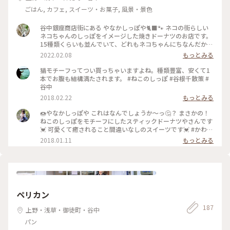
しさをもっています。 民営としての百花園の歴史は昭和13
ごはん, カフェ, スイーツ・お菓子, 風景・景色
年まで続き、同年10月に最後の所有者の小倉未亡人から東京市
に寄付され、翌14年7月に東京市が有料で制限公開を開始しま
谷中銀座商店街にある やなかしっぽや🐈‍⬛🐾 ネコの街らしい
した。なお、昭和53年10月に文化財保護法により国の名勝及
ネコちゃんのしっぽをイメージした焼きドーナツのお店です。
び史跡の指定を受けました。 〜〜〜〜〜〜
15種類くらいも並んでいて、どれもネコちゃんにちなんだかわ
いらしいネーミング。定番のものだけでなく季節限定のものも
2022.02.08
もっとみる
あって選ぶのも楽しいひとときです。 素材にもこだわってい
て、やさしい味のドーナツは谷中さんぽのおみやげにぴったり
猫モチーフってつい買っちゃいますよね。種類豊富、安くて1
だと思います。 ・ 以前にも訪れたことがありましたが、こち
本でお腹も結構満たされます。 #ねこのしっぽ #谷根千散策 #
らも変わらずの美味しさでした。どこか懐かしさを感じるよう
谷中
なほっとする味、幅広い世代に好まれる味だと思います。 #や
2018.02.22
もっとみる
なかしっぽや #谷中銀座商店街 #谷中銀座 #谷中 #日暮里 #東京
#商店街 #ねこさんぽ #手みやげ #おやつ
🍩やなかしっぽや これはなんでしょうか〜っ🤔？ まさかの！
ねこのしっぽをモチーフにしたスティックドーナツやさんです
💓 可愛くて癒されること間違いなしのスイーツです💓 #かわい
い #ことりっぷ東京 #スイーツ
2018.01.11
もっとみる
ペリカン
187
上野・浅草・御徒町・谷中
パン