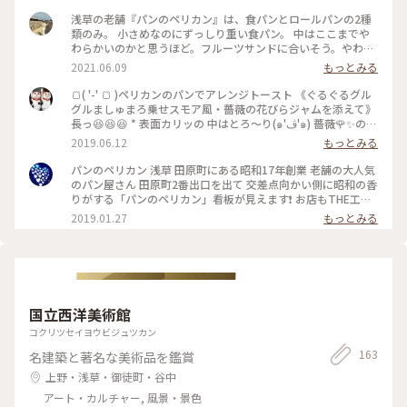
浅草の老舗『パンのペリカン』は、食パンとロールパンの2種
類のみ。 小さめなのにずっしり重い食パン。 中はここまでや
わらかいのかと思うほど。フルーツサンドに合いそう。やわら
かいけど、モチモチ食感。 カリカリにトーストすると中はフワ
2021.06.09
もっとみる
ッとして、バターも合う。 毎日食べられる飽きのこないパン。
さすが、“時代が変わっても変わらない味”。 #浅草#ペリカン#
🍞( '-' 🍞 )ペリカンのパンでアレンジトースト 《ぐるぐるグル
パン屋#田原町#パン#パンのペリカン
グルましゅまろ乗せスモア風・薔薇の花びらジャムを添えて》
長っ😆😆😆 * 表面カリッの 中はとろ〜り(๑'ڤ'๑) 薔薇🌹✨の花
びらジャムがアクセント❣️ * 🍞ペリカンの食パンは どんな食べ
2019.06.12
もっとみる
方をしても 美味しいですよね😻 大好き💕 * ☔️🐌梅雨の時期 ち
ょっと肌寒い日に あったかいトーストいかがでしょうか(๑´ㅂ
パンのペリカン 浅草 田原町にある昭和17年創業 老舗の大人気
`๑) * #パンが好き #ペリカン #食パン #パン #アレンジトース
のパン屋さん 田原町2番出口を出て 交差点向かい側に昭和の香
ト
りがする「パンのペリカン」看板が見えます❗️ お店もTHE工場
直結❗️昭和な感じです。またこれも味がある雰囲気。ひっきり
2019.01.27
もっとみる
なしにお客さんが来ます。 電話して予約注文して、ロールパン
と1.5斤の食パンを購入😊 予約しなくても、売り切れでなけれ
ば食パンは、買えそうですが確実にゲットしたいなら電話予約
必須です❗️前日に電話しましたが山形パンは買えませんでし
た。1ヶ月前から予約できます。 ロールパンは、シンプルなの
に凄く味わい深くてあっという間に食べてしまいます。 食パン
国立西洋美術館
とロールパン ズッシリと中身がつまってる感じです。 毎日 飽
きずに食べれる〜毎日 食べたい😍 日曜祝日は、お休みです💦
コクリツセイヨウビジュツカン
#パン #パン巡り #浅草
163
名建築と著名な美術品を鑑賞
上野・浅草・御徒町・谷中
アート・カルチャー, 風景・景色