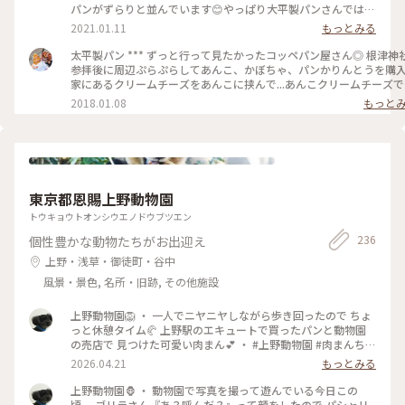
めぐり
パンがずらりと並んでいます😊やっぱり大平製パンさんでは惣
菜コッペパンははずせないかな😋♡ みなさんはお好きなコッ
2021.01.11
もっとみる
ペパンありますか？ てくてくお散歩しながらパンを買う😊 こ
んな世の中になった今、のんきで平和だったなぁと思い返して
太平製パン *** ずっと行って見たかったコッペパン屋さん◎ 根津神社
います😊 #大平製パン #コッペパン #昔ながら #懐かしい #レ
参拝後に周辺ぷらぷらしてあんこ、かぼちゃ、パンかりんとうを購入
トロ #可愛い #惣菜パン #パン #谷中 #根津 #千駄木 #谷根千 #
家にあるクリームチーズをあんこに挟んで...あんこクリームチーズで
谷根千さんぽ #お散歩 #パン屋さん #パン屋さんめぐり
きます🙌🏻💓 #ことりっぷ#パン#コッペパン#パンのある生活#あんこ#
2018.01.08
もっと
粒あん#クリームチーズ#コーヒー
#trip#bread#japan#azuki#anko#creamcheese#coffee#relaxtime
東京都恩賜上野動物園
トウキョウトオンシウエノドウブツエン
236
個性豊かな動物たちがお出迎え
上野・浅草・御徒町・谷中
風景・景色, 名所・旧跡, その他施設
上野動物園🦁 ・ 一人でニヤニヤしながら歩き回ったので ちょ
っと休憩タイム🥐 上野駅のエキュートで買ったパンと動物園
の売店で 見つけた可愛い肉まん💕 ・ #上野動物園 #肉まんちゃ
ん #フラミンゴの羽は美しい
2026.04.21
もっとみる
上野動物園🦍 ・ 動物園で写真を撮って遊んでいる今日この
頃。 ゴリラさん『あ？呼んだ？』って顔をしたので パシャリ