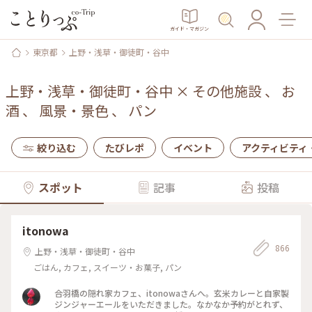
ガイド・マガジン
東京都
上野・浅草・御徒町・谷中
上野・浅草・御徒町・谷中
×
その他施設
、
お
酒
、
風景・景色
、
パン
絞り込む
たびレポ
イベント
アクティビティ
スポット
記事
投稿
itonowa
866
上野・浅草・御徒町・谷中
ごはん, カフェ, スイーツ・お菓子, パン
合羽橋の隠れ家カフェ、itonowaさんへ。玄米カレーと自家製
ジンジャーエールをいただきました。なかなか予約がとれず、