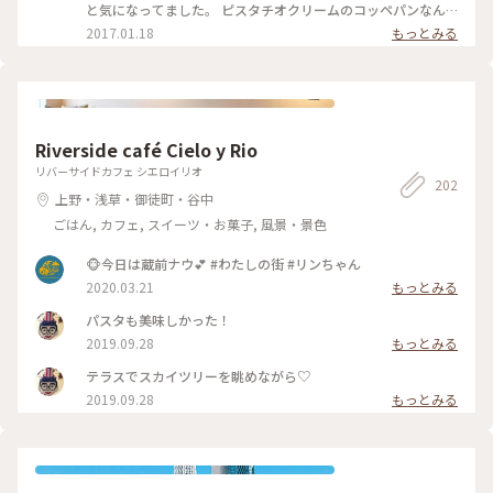
と気になってました。 ピスタチオクリームのコッペパンなん
て、あんまりお目にかかれないので即買いです。 ステーキとか
2017.01.18
もっとみる
フルーツとか、種類がたくさん。 お花見の季節に公園で食べ
たいと思いました。 #上野#上野の森さくらテラス#コッペパン
#ピスタチオ#パン
Riverside café Cielo y Rio
リバーサイドカフェ シエロイリオ
202
上野・浅草・御徒町・谷中
ごはん, カフェ, スイーツ・お菓子, 風景・景色
🐵今日は蔵前ナウ💕 #わたしの街 #リンちゃん
2020.03.21
もっとみる
パスタも美味しかった！
2019.09.28
もっとみる
テラスでスカイツリーを眺めながら♡
2019.09.28
もっとみる