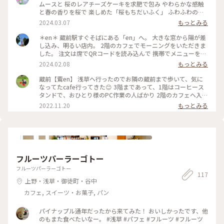
ムースと 桜のレアチーズケーキを求肥で包み やわらかな感触
と春の香りを桜で 楽しめた「桜もちだいふく」 ふわふわの口
どけと桜の風味が優しく 心地よく楽しめた桜ラテ。 ・ この時
2024.03.07
もっとみる
期だけしか味わえない桜スイーツ。 とても美味しくいただき
ました。 ・ アクセス 蔵前駅徒歩1分。 #春色さがし#蔵前カフ
＊en＊ 蔵前駅すぐそばにある「en」へ。 大きな窓から陽が差
ェ#浅草カフェ#蔵前#浅草 #エンカフェ#en#encafe #桜スイー
し込み、明るい店内。 2階のカフェでモーニングをいただきま
ツ
した。 注文は席でQRコードを読み込んで 携帯でメニューを選
んで確定する形式でした。 ちゃんと注文できたのかなと不安
2024.02.08
もっとみる
でしたが しばらく待つと運ばれてきました。 ドリップコーヒ
ーとホットサンド ハム&チーズ。 軽く食べるのにちょうど良
蔵前【鷰en】 浅草へ行ったのでお隣の蔵前まで歩いて、気に
かったです。 外国の方も多く、朝から次々お客さんが訪れる
なってたcafe行ってきた😊 3階まであって、1階はコーヒース
お洒落カフェでした。 #冬の旅 #私のことりっぷ旅 #東京 #東
タンドで、おひとり様のPC作業の人ばかり 2階のカフェへ入り
京さんぽ #蔵前 #蔵前さんぽ #蔵前カフェ #蔵前モーニング
ました！ 3階はレストランだったかな、見てないので忘れちゃ
2022.11.20
もっとみる
った お目当ての、クッキー&チーズクリームケーキは売り切れ
でした(ノД`ll) なのでまたプリ活🍮 ︎︎︎︎︎︎☑︎クリームプディング(生
クリーム) ︎︎︎︎︎︎☑︎紫芋ラテ プリンはとろとろのやつ！✨ 紫芋はけっ
こうサラサラしてたなぁ🤔 メニューや店内はお洒落だけど、ガ
ヤガヤしててファミレスみたいな雰囲気でした(笑) そういう意
味では、入りやすい🤭 #蔵前カフェ #台東区カフェ #浅草カフ
フルーツパーラーゴトー
ェ #東京カフェ #38_カフェ巡り
フルーツパーラーゴトー
117
上野・浅草・御徒町・谷中
カフェ, スイーツ・お菓子, パン
パイナップル通年だったから来てみた！ おいしかったです、他
のもまた食べたいなー。 #浅草 #パフェ #フルーツ #フルーツ