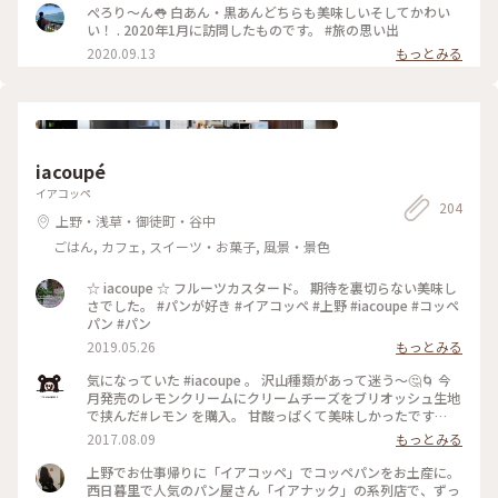
わ♡ってことで、いいか(笑) レシピの上にいるのは、お店の前
ぺろり〜ん👅 白あん・黒あんどちらも美味しいそしてかわい
のガチャガチャでゲットしたミニ妖怪大福(いちご)と、お店の
い！ . 2020年1月に訪問したものです。 #旅の思い出
サンプル(あんず)です、どっちもリアルで可愛いかったです
2020.09.13
もっとみる
(^^) 自分で作った大福2種はお持ち帰り用に包んでくれまし
た。上生菓子は、この後、お店のミニどら焼きと共に、頂きま
す♪♪ #日暮里#谷中#和菓子#体験#江戸うさぎ#フルーツ大福
iacoupé
イアコッペ
204
上野・浅草・御徒町・谷中
ごはん, カフェ, スイーツ・お菓子, 風景・景色
☆ iacoupe ☆ フルーツカスタード。 期待を裏切らない美味し
さでした。 #パンが好き #イアコッペ #上野 #iacoupe #コッペ
パン #パン
2019.05.26
もっとみる
気になっていた #iacoupe 。 沢山種類があって迷う～🤔🌀 今
月発売のレモンクリームにクリームチーズをブリオッシュ生地
で挟んだ#レモン を購入。 甘酸っぱくて美味しかったです
(๑'ڡ'๑)୨ #上野 #イアコッペ #コッペパン
2017.08.09
もっとみる
上野でお仕事帰りに「イアコッペ」でコッペパンをお土産に。
西日暮里で人気のパン屋さん「イアナック」の系列店で、ずっ