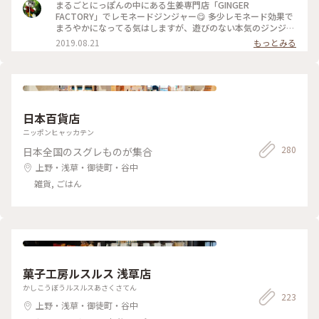
まるごとにっぽんの中にある生姜専門店「GINGER
FACTORY」でレモネードジンジャー😋 多少レモネード効果で
まろやかになってる気はしますが、遊びのない本気のジンジャ
エールです。 かなり辛めで、ストローで勢いよく吸うと生姜が
2019.08.21
もっとみる
口にいっぱいに(笑) これは食べるジンジャエール！ 体がポカポ
カしてきて、明日はきっと美声だわと確信しました😂 #浅草#
まるごとにっぽん#ジンジャエール
日本百貨店
ニッポンヒャッカテン
280
日本全国のスグレものが集合
上野・浅草・御徒町・谷中
雑貨, ごはん
菓子工房ルスルス 浅草店
かしこうぼうルスルスあさくさてん
223
上野・浅草・御徒町・谷中