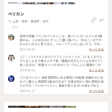
でお取り置きして下さると（泣） どんだけ肩を落としてたん
だか😂 なんだかこの数日、濃密なHAGI CAFE さんです✩︎⡱
#HAGICAFE #カフェ #パフェ #スイーツ #谷中 #限定パフェへ
ペリカン
の道のり遠し #春ふわり #ひとりカフェ部
187
上野・浅草・御徒町・谷中
パン
浅草の老舗『パンのペリカン』は、食パンとロールパンの2種
類のみ。 小さめなのにずっしり重い食パン。 中はここまでや
わらかいのかと思うほど。フルーツサンドに合いそう。やわら
かいけど、モチモチ食感。 カリカリにトーストすると中はフワ
2021.06.09
もっとみる
ッとして、バターも合う。 毎日食べられる飽きのこないパン。
さすが、“時代が変わっても変わらない味”。 #浅草#ペリカン#
🍞( '-' 🍞 )ペリカンのパンでアレンジトースト 《ぐるぐるグル
パン屋#田原町#パン#パンのペリカン
グルましゅまろ乗せスモア風・薔薇の花びらジャムを添えて》
長っ😆😆😆 * 表面カリッの 中はとろ〜り(๑'ڤ'๑) 薔薇🌹✨の花
びらジャムがアクセント❣️ * 🍞ペリカンの食パンは どんな食べ
2019.06.12
もっとみる
方をしても 美味しいですよね😻 大好き💕 * ☔️🐌梅雨の時期 ち
ょっと肌寒い日に あったかいトーストいかがでしょうか(๑´ㅂ
パンのペリカン 浅草 田原町にある昭和17年創業 老舗の大人気
`๑) * #パンが好き #ペリカン #食パン #パン #アレンジトース
のパン屋さん 田原町2番出口を出て 交差点向かい側に昭和の香
ト
りがする「パンのペリカン」看板が見えます❗️ お店もTHE工場
直結❗️昭和な感じです。またこれも味がある雰囲気。ひっきり
2019.01.27
もっとみる
なしにお客さんが来ます。 電話して予約注文して、ロールパン
と1.5斤の食パンを購入😊 予約しなくても、売り切れでなけれ
ば食パンは、買えそうですが確実にゲットしたいなら電話予約
必須です❗️前日に電話しましたが山形パンは買えませんでし
た。1ヶ月前から予約できます。 ロールパンは、シンプルなの