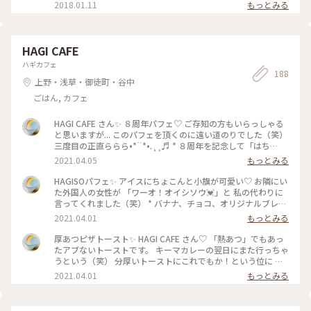
い #ことりっぷ東京 #スイーツ
2018.01.11
もっとみる
HAGI CAFE
ハギカフェ
188
上野・浅草・御徒町・谷中
ごはん, カフェ
HAGI CAFE さん✨ ８周年パフェ♡ ご存知の方もいらっしゃる
と思いますが... このパフェを頂くのに遠い道のりでした（笑）
三度目の正直ららら•*¨*•.¸¸♬︎ * ８周年を記念して「はち
（八）みつ」をかけながら楽しむ とっても美味しいパフェで
2021.04.05
もっとみる
した✩︎⡱ * ◯キラキラな飴 ◯ドライレモン ◯ガトーフロマージ
ュ ◯はちみつレモンゼリー ◯8クッキー ◯ヨーグルトアイス
HAGISOパフェ✨ アイスにちょこんと小旗が可愛い♡ お隣にい
◯クリームチーズアイス ◯はちみつリキュールのオレンジコ
た外国人の女性が 「ワーオ！オイシソウ💓」と 私の代わりに
ンポート ◯岩塩クランブル ◯別添え 蜂蜜 * こちらの提供は3
言ってくれました（笑） * バナナ、チョコ、オリジナルブレン
／31で終了しました。 間に合って良かったです♡︎ʾʾ *
ド珈琲を使っており、 濃厚チョコアイスやマスカルポーネク
2021.04.01
もっとみる
#HAGICAFE #谷中 #カフェ #パフェ #８周年 #限定 #おめでと
リームも♬ とっても美味しいパフェに大満足です。 * でもね、
う #春ふわり #ひとりカフェ部
実はこれは本命ではないパフェでして。 キーマカレーの訪問
厚あつピザトースト✨ HAGI CAFE さん♡ 「熱あつ」でもあっ
時、お目当ての限定8周年パフェが 食べたかったのですが既に
たアブないトーストです。 キーマカレーの翌日にまた行っちゃ
完売。 よーし、次の日またリベンジだ！と勇んで行ったら こ
うという（笑） 分厚いトーストにこれでもか！という位に お
の日は材料調達不足で限定パフェなし。 タライが頭上に落ち
野菜とチーズが君臨しておりました。 そしてまた学習しない
2021.04.01
もっとみる
てきました。 泣いてもいいですか？ * もうパフェのお口にな
上アゴやけどです🔥💦 #HAGICAFE #カフェ #ピザトースト #春
っていたので... こちらのHAGISOパフェを いただいたというワ
のフルーティソーダ #これだけで終わらない #谷中 #春ふわり
ケであります。 * お店の方が私のしょんぼりを見て、 次の訪問
#世界のごはん #ひとりカフェ部