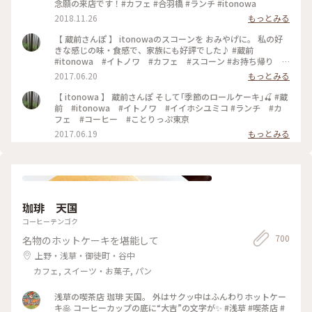
念願の来店です！#カフェ #合羽橋 #ランチ #itonowa
2018.11.26
もっとみる
【 蔵前さんぽ 】 itonowaのスコーンを おみやげに。 私の好
きな感じの味・食感で、家族にも好評でした♪ #蔵前
#itonowa #イトノワ #カフェ #スコーン #お持ち帰り #
おみやげ
2017.06.20
もっとみる
【 itonowa 】 蔵前さんぽ そして｢季節のロールケーキ｣🍒 #蔵
前 #itonowa #イトノワ #イイホシユミコ #ランチ #カ
フェ #コーヒー #ことりっぷ東京
2017.06.19
もっとみる
珈琲 天国
コーヒーテンゴク
700
名物のホットケーキを堪能して
上野・浅草・御徒町・谷中
カフェ, スイーツ・お菓子, パン
浅草の喫茶店 珈琲 天国。 外はサクッ中はふんわりホットケー
キ🥞 コーヒーカップの底に“大吉”の文字が✨ #浅草 #喫茶店 #