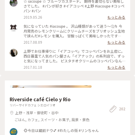
☆ iacoupe ☆ フルーツカスタード。 期待を裏切らない美味し
さでした。 #パンが好き #イアコッペ #上野 #iacoupe #コッペ
パン #パン
2019.05.26
もっとみる
気になっていた #iacoupe 。 沢山種類があって迷う～🤔🌀 今
月発売のレモンクリームにクリームチーズをブリオッシュ生地
で挟んだ#レモン を購入。 甘酸っぱくて美味しかったです
(๑'ڡ'๑)୨ #上野 #イアコッペ #コッペパン
2017.08.09
もっとみる
上野でお仕事帰りに「イアコッペ」でコッペパンをお土産に。
西日暮里で人気のパン屋さん「イアナック」の系列店で、ずっ
と気になってました。 ピスタチオクリームのコッペパンなん
て、あんまりお目にかかれないので即買いです。 ステーキとか
2017.01.18
もっとみる
フルーツとか、種類がたくさん。 お花見の季節に公園で食べ
たいと思いました。 #上野#上野の森さくらテラス#コッペパン
#ピスタチオ#パン
Riverside café Cielo y Rio
リバーサイドカフェ シエロイリオ
202
上野・浅草・御徒町・谷中
ごはん, カフェ, スイーツ・お菓子, 風景・景色
🐵今日は蔵前ナウ💕 #わたしの街 #リンちゃん