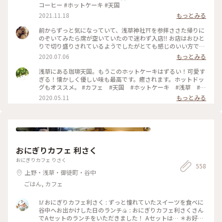
コーヒー #ホットケーキ #天国
2021.11.18
もっとみる
前からずっと気になっていて、浅草神社⛩を参拝ささた帰りに
のぞいてみたら席が空いていたので迷わず入店‼️ お店はおひと
りで切り盛りされているようでしたがとても感じのいい方で、
ホットケーキ🥞は昔ながらの素朴なかんじがコーヒー☕️によく
2020.07.06
もっとみる
合って美味しかった😆💕
浅草にある珈琲天国。もうこのホットケーキはずるい！可愛す
ぎる！懐かしく優しい味も最高です。癒されます。ホットドッ
グもオススメ。 #カフェ #天国 #ホットケーキ #浅草 #東
京
2020.05.11
もっとみる
おにぎりカフェ 利さく
おにぎりカフェ りさく
558
上野・浅草・御徒町・谷中
ごはん, カフェ
🥢おにぎりカフェ利さく : ずっと憧れていたスイーツを食べに
谷中へお出かけした日のランチ🍙 : おにぎりカフェ利さくさん
でAセットのランチをいただきました！ Aセットは… ＊お好み