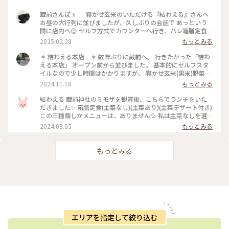
蔵前さんぽ🚶 寝かせ玄米のいただける『結わえる』さんへ
お昼の大行列に並びましたが、久しぶりの会話で あっという
間に店内へ😊 セルフ方式でカウンターへ行き、ハレ箱膳定食
を。 寝かせ玄米はもっちりプチプチ食感で、早食いの 私も噛
2025.02.28
もっとみる
み締めながらいただきました😋 おかずはどれも「うんう
ん」と頷ける美味しさ❣️ 帰りには、しっかりとお土産に雑穀米
＊ 結わえる本店 ＊ 数年ぶりに蔵前へ。 行きたかった「結わ
も買って帰り ました。 ・ #ぽかぽか #蔵前 #結わえる本店 #帰
える本店」 オープン前から並びました。 基本的にセルフスタ
りは風ビュービュー
イルなので少し時間はかかりますが、 寝かせ玄米(黒米)野菜た
っぷりのお味噌汁など健康的なランチを頂く事が出来嬉しいで
2024.11.18
もっとみる
す。 油淋鶏とさいぼく野菜のお味噌汁を選びました。 他に小
鉢も付きます。 ほぼ女性客で賑わう中、外国の方もチラホラ。
結わえる 蔵前神社のミモザを観賞後、こちらでランチをいた
観光客からも人気のお店の理由が良くわかります。 写真で見て
だきました✨ 箱膳定食(主菜なし)(主菜あり)(主菜デザート付き)
いたよりも実際は結構ボリュームあります。食べ応えもあり、
この三種類しかメニューは、ありません💦 私は主菜なしを選
どれも凄く美味しかった！！ 期待通りで大満足です♡ #蔵前
びました💕 お盆をもって、おかず、ごはん、味噌汁をもらいま
2024.03.05
もっとみる
#結わえる本店 #クラシカルな街
す。 箸置きをかごの中から、好きなものを選びます✨ ごはん
は、黒米の寝かせ玄米 味噌汁は、粕汁 野菜だけの優しい定食
です❤️ これだけで、充分お腹が満たされました😊 #私のことり
もっとみる
っぷ旅 #結わえる #ランチ #箱膳定食 #寝かせ玄米 #粕汁 #黒米
エリアを指定して絞り込む