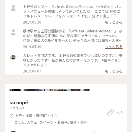
上野公園カフェ 「Cafe et Galerie Moineau」② ☕️🍃🌿✨ ガレ
ットメニューが美味しそうで迷いましたが、 ここでは 軽めに
ソルトバタークレープを🧂 シェア！ お皿に分けて出して下さ
いました。 お庭には季節を感じる植栽がされていました！ 🌿
2019.05.30
もっとみる
🌳🌿🌱🍃🌼 #お散歩 #隠れ家カフェ #上野公園カフェ #ガレッ
ト
根津駅から上野公園散歩② 「Cafe eat Galerie Moineau. 」 🌿
🍃🍃✨ 閑静な住宅街の中の 隠れ家ギャラリー& カフェ☕️🍰。
可愛い看板犬の🐕イルちゃんと デッキの木陰には猫ちゃん三匹
🐈🐈🐈🍃🌿🌿 #お散歩 #上野公園カフェ #根津 #隠れ家カフェ #
2019.05.30
もっとみる
看板犬
ガレット専門店です。 上野公園の裏側で少し遠いのですが、美
味しかったです✨ 私が頼んだのはサーモンです。 #華やぐ #ラ
ンチ #ガレット
2019.04.07
もっとみる
iacoupé
イアコッペ
204
上野・浅草・御徒町・谷中
ごはん, カフェ, スイーツ・お菓子, 風景・景色