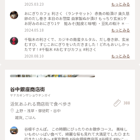
のおにぎり2個 ＊お好みのスープ を選べて¥900でした✨ おに
2025.03.23
もっとみる
ぎりは30種類ほどあり、注文が入ってから作ってくれるシステ
ムです🍙 とにかく種類が多いので、気になるおにぎりがたく
おにぎりカフェ 利さく 〈ランチセット〉 赤魚の粕漬け 奥久慈
さん🤤 迷いに迷って、『炙りみそにぎり』と『クリームチーズ
卵のだし巻き 本日のお惣菜 自家製ぬか漬け もっちり玄米1ケ
たらこ』を選びました！ おにぎり屋さんのおにぎり…✨ お米
お好みのおにぎり1ケ 鮭みそ(鮭皮と味噌) ・豆乳の粕汁 ＊ お
や海苔、塩などの素材、炊き方にもこだわっていてとっても美
久しぶりのおにぎりランチ☆ 千駄木駅近くの「おにぎりカフ
2024.05.18
もっとみる
味しかったです♡ スープは季節限定の『豆乳の粕汁』を選び
ェ 利さく」へ…☆ おにぎりと小鉢いろいろの お得なランチセ
ました！ まろやかで優しい味で美味しかった😌 : スイーツをい
ット☆ お好みのおにぎり1ケには 悩んだ末に鮭みそ(鮭皮と味
千駄木の利さくで、カジキの南蛮タルタル、だし巻き卵、玄米
ただく予定があったのでお昼は控えめに。 それでも、意外と
噌)を☆ 赤魚の粕漬けやだし巻き 小松菜のお浸し ぬか漬け ど
むすび、すじこおにぎりをいただきました！どれもおいしかっ
お腹いっぱいになりました🎵 : お店は千駄木駅の近くで行きや
れもおいしくホッとする味わい☆ 鮭みそのおにぎりも もちろ
たです！#千駄木 #おむすびカフェ #利さく
すいです🌟 平日のお休みの日に行きましたが、意外と混んで
んおいしかったですが もっちり玄米がまた たまらなく味わい
2020.08.10
もっとみる
いて20分くらい待って座れました。 外国人の方が多かった
深いおいしさ☆☆☆ やっぱり おにぎり屋さんのおにぎりはお
な〜という印象です💡 おにぎり🍙海外でも人気なのかな〜 :
いしい！ またいただきたいと思います〜☆ #電車旅 #おにぎり
📷:2025.3.7 Fri. : #ランチ #おにぎり #おにぎりカフェ #美味 #
#おむすび #ランチ #カフェ #谷根千 #千駄木
具材豊富 #好きなおにぎりを選べます #千駄木 #谷中 #東京
#milkのミルキーな毎日
谷中銀座商店街
ヤナカギンザショウテンガイ
388
活気あふれる商店街で食べ歩き
上野・浅草・御徒町・谷中
雑貨, ごはん
谷根千さんぽ。 この時期にぴったりのお散歩コース。 美味し
いものいっぱい食べて、綺麗な桜も見れて大満足でした◎ また
行きたいなあ〜 #東京散歩 #谷中銀座商店街 #谷根千 #Myこと