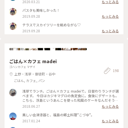
2020.03.21
もっとみる
パスタも美味しかった！
2019.09.28
もっとみる
テラスでスカイツリーを眺めながら♡
2019.09.28
もっとみる
ごはん×カフェ madei
ゴハンカフェ マデイ
198
上野・浅草・御徒町・谷中
ごはん, カフェ, パン
浅草でランチ。ごはん×カフェ madeiで。日替わりランチが選
べます。 今日はカジキマグロの魚定食に。食後にデザートも。
こちら、浮島というあんこを使った和風のケーキなんだそう。
抹茶味とレモン味が選べたのでレモンに。しっとりやわらか
2018.06.27
もっとみる
く、カステラより密度が高いケーキでした。店主さんが福島出
身だそうで、ゆべしなんかもあってまた行きたくなりました。
美しい会津漆器と、福島の郷土料理”こづゆ”。
#東京#浅草#カフェごはん#スイーツ#カフェ
2017.01.24
もっとみる