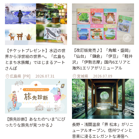
【改訂版発売♪】「角館・盛岡」
【チケットプレゼント】水辺の世
「仙台」「鎌倉」「伊豆」「軽井
界から浮世絵の世界へ。「広島も
沢」「伊勢志摩」国内6エリアと
とまち水族館」ではじまるアート
海外1エリアがリニューアル
さんぽ
広島県
[PR]
2026.07.31
宮城県
2026.07.09
【旅先診断】あなたの“いま”にぴ
長野・浅間温泉「界 松本」がリニ
ったりな旅先が見つかる♪
ューアルオープン。信州ワインと
音楽に浸るエレガントな湯宿へ