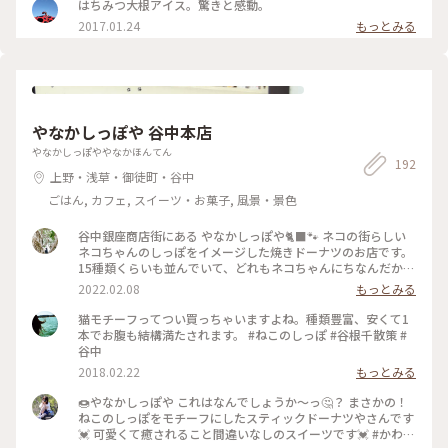
はちみつ大根アイス。驚きと感動。
2017.01.24
もっとみる
やなかしっぽや 谷中本店
やなかしっぽややなかほんてん
192
上野・浅草・御徒町・谷中
ごはん, カフェ, スイーツ・お菓子, 風景・景色
谷中銀座商店街にある やなかしっぽや🐈‍⬛🐾 ネコの街らしい
ネコちゃんのしっぽをイメージした焼きドーナツのお店です。
15種類くらいも並んでいて、どれもネコちゃんにちなんだかわ
いらしいネーミング。定番のものだけでなく季節限定のものも
2022.02.08
もっとみる
あって選ぶのも楽しいひとときです。 素材にもこだわってい
て、やさしい味のドーナツは谷中さんぽのおみやげにぴったり
猫モチーフってつい買っちゃいますよね。種類豊富、安くて1
だと思います。 ・ 以前にも訪れたことがありましたが、こち
本でお腹も結構満たされます。 #ねこのしっぽ #谷根千散策 #
らも変わらずの美味しさでした。どこか懐かしさを感じるよう
谷中
なほっとする味、幅広い世代に好まれる味だと思います。 #や
2018.02.22
もっとみる
なかしっぽや #谷中銀座商店街 #谷中銀座 #谷中 #日暮里 #東京
#商店街 #ねこさんぽ #手みやげ #おやつ
🍩やなかしっぽや これはなんでしょうか〜っ🤔？ まさかの！
ねこのしっぽをモチーフにしたスティックドーナツやさんです
💓 可愛くて癒されること間違いなしのスイーツです💓 #かわい