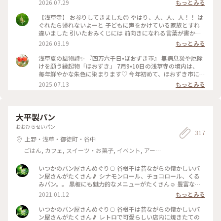
2026.07.29
もっとみる
染みの "小舟町"と記された大提灯が 見当たらず。。 調べてみ
ると、10年ぶりに 掛け替えられるとのこと、 10月末頃に 新調
【浅草寺】 お参りしてきました😌 やはり、人、人、人！！ は
され、お目見えするそうです。 本堂でお参り、上から境内を眺
ぐれたら帰れないよーと 子どもに声をかけている家族とすれ
めました。 参拝の人々で 華やぐ境内、凛と佇む 五重塔 社殿を
違いました 引いたおみくじには 前向きになれる言葉が書かれ
吹き抜ける 心地良い風を感じながら 眺める風景は、神々しさ
ていたので 年度末の忙しさにも心を乱されることなく 過ごし
2026.03.19
もっとみる
の中にも 下町の風情が感じられ、ほっこり♡ 素敵な夏の一日
たいです☺️ #ことりっぷ東京 #参拝 #お寺 #おみくじ
になりました。 #風景 #浅草寺 #古刹 #雷門 #仲見世 #五重塔 #
浅草夏の風物詩✨ 『四万六千日•ほおずき市』 無病息災や厄除
浅草 #上野 #東京 #ひみつの絶景
けを願う縁起物「ほおずき」 7月9•10日の浅草寺の境内は、
毎年鮮やかな朱色に染まります♡ 今年初めて、ほおずき市に行
ってきました。 混雑を覚悟してましたが、暑さのせいか 仲見
2025.07.13
もっとみる
世からもわりと空いていて（ほぼ海外の方） のんびりと楽し
むことができました😊 ここで驚いたのが、枝物のほおずきの
大きいこと✨ そしてその美しさ✨ 一本お持ち帰りしたかったの
ですが、電車で帰る事を考え 籠入り（5個）を一つ連れて帰り
大平製パン
ました♡ お店の方も水やりが欠かせないようです。 そして、
おおひらせいパン
初めましてのほおずきの花🌼 白く小さな妖精のようなお花で
317
した✨（5枚目） #ほおずき市 #浅草寺 #浅草 #四万六千日 #ほ
上野・浅草・御徒町・谷中
おずき #鬼灯 #アートな景色
ごはん, カフェ, スイーツ・お菓子, イベント, アー
ト・カルチャー, 風景・景色, お酒
いつかのパン屋さんめぐり🍞 谷根千は昔ながらの懐かしいパ
ン屋さんがたくさん🎵 シナモンロール、チョコロール、くる
みパン。。 黒板にも魅力的なメニューがたくさん☺️ 豊富な種
類で迷っちゃいます♡ またのんきにパン屋さんめぐりしたい
2021.01.12
もっとみる
なぁっ♪ #大平製パン #惣菜パン #コッペパン #昔ながら #懐か
しい #豊富な種類 #たくさん #谷根千 #谷中 #根津 #千駄木 #千
いつかのパン屋さんめぐり🍞 谷根千は昔ながらの懐かしいパ
駄木のパン屋 #お散歩 #根津さんぽ #パン屋さん #パン屋さん
ン屋さんがたくさん🎵 レトロで可愛らしい店内に焼きたての