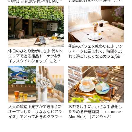
と老舗のひんやり甘味も | こと
の郷)」。試食や買い物も楽しみ
りっぷ
♪ | ことりっぷ
季節のパフェを味わいに♪ アン
休日のひとり散歩にも♪ 代々木
ティークに囲まれて、時間を忘
エリアで巡る絶品ドーナツ&ラ
れて過ごしたくなるカフェ/浅草
イフスタイルショップ | ことり
「annorum cafe」 | ことりっぷ
っぷ
大人の醸造所見学ができる♪新
お茶を片手に、小さな手紙をし
オープンした「よなよなビアラ
たためる鎌倉時間「Teahouse
イズ」でとっておきのクラフト
AlonAlne」 | ことりっぷ
ビール体験 | ことりっぷ