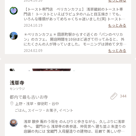
【トースト専門店 ペリカンカフェ】 浅草蔵前のトースト専
門店！ トーストといえばラピュタのハムと目玉焼き！でも、
いろんな種類があってめちゃくちゃ迷いました(笑) トーストは
サクサクホカホカ、目玉焼きは半熟トロトロ、ハムとの相性最
2024.10.19
もっとみる
高です！ 予約はできないので1時間待ちました💦でもスマホで
整理番号を読み取り、あと何組かが確認できます！ 蔵前はカ
＊ペリカンカフェ＊ 田原町駅からすぐ近くの「パンのペリカ
フェ開拓していきたい・・・！ #トースト #トースト専門店 #
ン」のカフェ。 開店時間を10分ほど過ぎて行ってみると、 外
ペリカンカフェ #蔵前 #浅草
にたくさんの人が待っていました。 モーニングは諦めて夕方
行ってみました。 16時30分少し前。 お店に着くとまだたくさ
2024.02.09
もっとみる
んの人が。 17時のラストオーダーまで待っても 案内できない
かもと言われましたが 待ってみました。 17時の3分前に回っ
てきた順番。 この日一番最後の客でしたが、なんとか入れて
ラッキーでした。 フルーツサンドは終わっていたので オムレ
ツサンドを。 食パンの片側にはケチャップ、 反対側にはマヨ
ネーズ。 見た目の綺麗さに嬉しくなりました。 食べるとふん
浅草寺
わり柔らかい食パンにまず感動。 オムレツも優しいおいしさ
で幸せでした。 パンが人気の理由がよく分かりました。 本当
センソウジ
はトーストのモーニングが食べたかったので 次回東京に行っ
344
都内で最も古いお寺
たときにはまた行ってみようと思いました。 #冬の旅 #私のこ
とりっぷ旅 #東京 #東京さんぽ #蔵前 #蔵前さんぽ #田原町 #蔵
上野・浅草・御徒町・谷中
前カフェ #ペリカンカフェ
ごはん, スイーツ・お菓子, イベント
浅草 散歩 賑わう街を のんびりと歩きながら、久しぶりに浅草
寺へ。 雷門から 浅草寺の表参道、仲見世へ 建ち並ぶ 朱塗りの
店舗の先には 宝蔵門 入母屋造りの建物は、荘厳で 美しい佇ま
い 思わず 見惚れてしまいます♡ こちらに掲げられている お馴