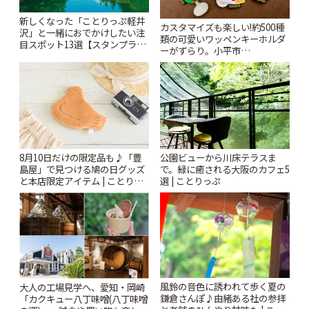
新しくなった「ことりっぷ軽井
カスタマイズも楽しい!約500種
沢」と一緒におでかけしたい注
類の可愛いワッペンキーホルダ
目スポット13選【スタンプラリ
ーがずらり。小平市
ー開催中】 | ことりっぷ
「Kimamaya T&K」 | ことりっ
ぷ
8月10日だけの限定品も♪「豊
公園ビューから川床テラスま
島屋」で見つける鳩の日グッズ
で。緑に癒される大阪のカフェ5
と本店限定アイテム | ことりっ
選 | ことりっぷ
ぷ
風鈴の音色に誘われて歩く夏の
大人の工場見学へ、愛知・岡崎
鎌倉さんぽ♪由緒ある社の参拝
「カクキュー八丁味噌(八丁味噌