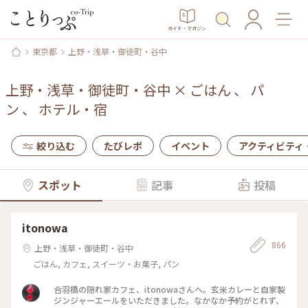
ガイド・マガジン
東京都
上野・浅草・御徒町・谷中
上野・浅草・御徒町・谷中
×
ごはん
、
パ
ン
、
ホテル・宿
絞り込む
たびレポ
イベント
アクティビティ
スポット
記事
投稿
itonowa
866
上野・浅草・御徒町・谷中
ごはん, カフェ, スイーツ・お菓子, パン
合羽橋の隠れ家カフェ、itonowaさんへ。玄米カレーと自家製
ジンジャーエールをいただきました。なかなか予約がとれず、