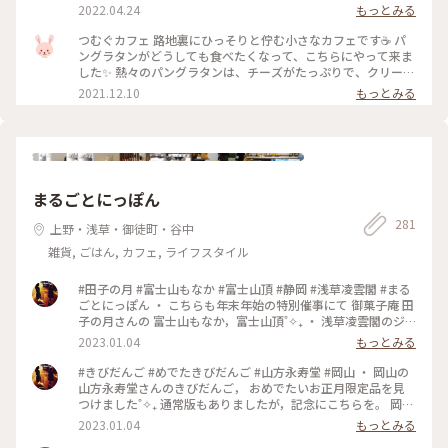
リカリのハフハフで美味しかったです😋🍴💗 そして前菜がと
2022.04.24
もっとみる
っても好みでした💕 オシャレで可愛いアットホームな落ち着
く店内も大好きなので近くへ行ったらリピしたいな(*´︶`*)❤︎
つむぐカフェ 路地裏にひっそりと佇む小さなカフェです☕ パ
#カフェランチ #パングラタン #つむぐカフェ #谷中 #根津 #千
ングラタンがどうしても食べたくなって、こちらにやって来ま
駄木 #谷根千 #谷根千カフェ #カフェ巡り #38_カフェ巡り
した✨ 熱々のパングラタンは、チーズがたっぷりで、クリーミ
ー❗ 前菜も美味しかったです🎵 #私のことりっぷ #つむぐカフ
2021.12.10
もっとみる
ェ #パングラタン #ランチ
まるごとにっぽん
281
上野・浅草・御徒町・谷中
雑貨, ごはん, カフェ, ライフスタイル
#田子の月 #富士山もなか #富士山頂 #静岡 #浅草凌雲閣 #まる
ごとにっぽん ・ こちらも年末年始の特別催事にて 御菓子庵 田
子の月さんの 富士山もなか，富士山頂˚✧₊ ・ 浅草凌雲閣のジ
オラマにもちょっぴり感動˚✧₊ 明治23年に完成した12階建ての
2023.01.04
もっとみる
展望塔。 当時から浅草の賑わいが想像できますね。 ・ まるご
とにっぽん楽しみました♪
#きびだんご #めでたきびだんご #山方永寿堂 #岡山 ・ 岡山の
山方永寿堂さんのきびだんご， おめでたいお正月限定品を見
つけました˚✧₊ 通常版もありましたが，記念にこちらを。 岡山
に行きたいです♡
2023.01.04
もっとみる