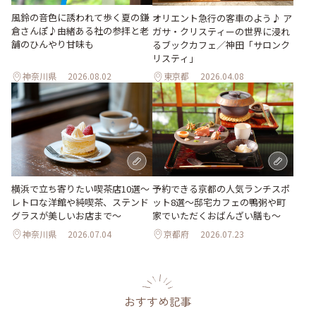
風鈴の音色に誘われて歩く夏の鎌
オリエント急行の客車のよう♪ ア
倉さんぽ♪由緒ある社の参拝と老
ガサ・クリスティーの世界に浸れ
舗のひんやり甘味も
るブックカフェ／神田「サロンク
リスティ」
神奈川県
2026.08.02
東京都
2026.04.08
横浜で立ち寄りたい喫茶店10選～
予約できる京都の人気ランチスポ
レトロな洋館や純喫茶、ステンド
ット8選～邸宅カフェの鴨粥や町
グラスが美しいお店まで～
家でいただくおばんざい膳も～
神奈川県
2026.07.04
京都府
2026.07.23
おすすめ記事