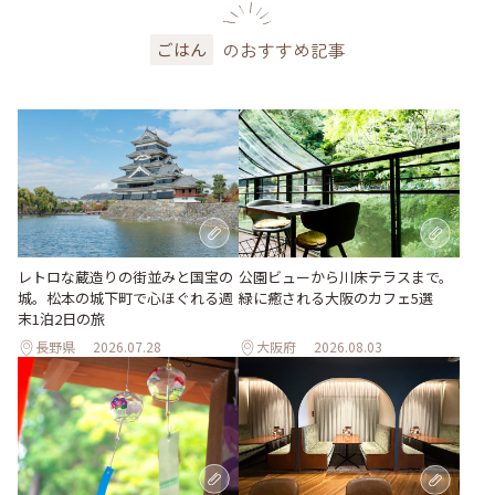
のおすすめ記事
ごはん
レトロな蔵造りの街並みと国宝の
公園ビューから川床テラスまで。
城。松本の城下町で心ほぐれる週
緑に癒される大阪のカフェ5選
末1泊2日の旅
長野県
2026.07.28
大阪府
2026.08.03