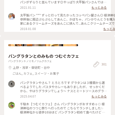
めぐり
パンがずらりと並んでいます😊やっぱり大平製パンさんでは惣
菜コッペパンははずせないかな😋♡ みなさんはお好きなコッ
2021.01.11
もっとみる
ペパンありますか？ てくてくお散歩しながらパンを買う😊 こ
んな世の中になった今、のんきで平和だったなぁと思い返して
太平製パン *** ずっと行って見たかったコッペパン屋さん◎ 根津神社
います😊 #大平製パン #コッペパン #昔ながら #懐かしい #レ
参拝後に周辺ぷらぷらしてあんこ、かぼちゃ、パンかりんとうを購入
トロ #可愛い #惣菜パン #パン #谷中 #根津 #千駄木 #谷根千 #
家にあるクリームチーズをあんこに挟んで...あんこクリームチーズで
谷根千さんぽ #お散歩 #パン屋さん #パン屋さんめぐり
きます🙌🏻💓 #ことりっぷ#パン#コッペパン#パンのある生活#あんこ#
2018.01.08
もっと
粒あん#クリームチーズ#コーヒー
#trip#bread#japan#azuki#anko#creamcheese#coffee#relaxtime
パングラタンとのみもの つむぐカフェ
パングラタントノミモノツムグカフェ
301
上野・浅草・御徒町・谷中
ごはん, カフェ, スイーツ・お菓子
パングラタンやさん？ とろとろです グラタンは３種類から選
べるようでした パスタやカレーもありましたが、 せっかくだ
から、やはりグラタンでしょう〜 ナスとミートソースのグラ
タン 中にパンとナスがごろごろ カリカリのパンもあれば、 ソ
2025.04.07
もっとみる
ースがしみしみのパンもあって 飽きません 副菜の カボチャの
ミルク煮、 切り干し大根のナポリタンも 一つ一つあじの違い
千駄木【つむぐカフェ】さん パングラタンがおすすめ☺️🍞 根
がありました 満足です ご家族連れが気軽に寄れる場所みたい
津神社のつつじ祭りへ行ったので こちらでランチしました✨
で おもちゃもいろいろ。
根津神社から徒歩10分ほど パングラタン初めて食べたけど カ