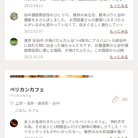
りっぷ #春風さんぽ
2022.04.11
もっとみる
谷中銀座商店街のひとコマ。 晩秋のある日、数年ぶりに谷中
銀座をおさんぽしました。 お惣菜屋さんの屋根にはネコちゃ
んがいるのも変わっていなくて、目まぐるしく進化していく東
京の中でもこうやって変わらずにあり続ける街の姿になんだか
2022.02.07
もっとみる
ほっとしました。 この日はホンモノのネコちゃんには出くわ
しませんでしたが、やっぱり谷中とネコは切っても切れない関
東京 😸谷中 夕焼けだんだん😸 🐾#旅ねこアルバム🐾 以前谷中
係です。 ネコちゃんグッズのお店などもあります。 (私が心底
に訪れた時に出会った猫ちゃんたちです。 日暮里駅から谷中銀
惹かれたのはたくさん並べられたカゴの数々。) 商店街の明る
座商店街に通じる階段、夕焼けだんだん。この階段からは綺麗
い雰囲気に活力をもらいました。 ・ ちょうどコロナが落ち着
な夕焼けが見えるそうです。 谷中に行くと沢山の猫に出会いま
2021.01.18
もっとみる
いていた頃のおさんぽ。 お休みの日で人出も多く、とても賑
すが、私が訪れた時は夕焼けだんだんで沢山の猫たちがお昼寝
やかで楽しげな商店街でした。 #谷中銀座商店街 #谷中銀座 #
中でした😾💤そして何故かみんな狭い所でお昼寝😁 まさに
谷中 #日暮里 #東京 #商店街 #ねこさんぽ
「夕焼けだんだん」ならぬ「夕焼けニャンニャン」でした(*￣
∇￣*) 古くてすみません🙏💦💦 #ことりっぷ東京 #谷中銀座商
店街 #谷中 #日暮里 #夕焼けだんだん #猫 #にゃんことりっぷ
ペリカンカフェ
ペリカンカフェ
361
上野・浅草・御徒町・谷中
ごはん, カフェ
友人が長年行きたいと言っていたペリカンカフェ。 予約不可
の為、その友人と1時間並んだけど納得の美味しさでした！ ペ
リカングッズもかわいかったな〜。 販売のみの別店舗の食パ
ン、ロールパンは予約必須です。
2024.10.20
もっとみる