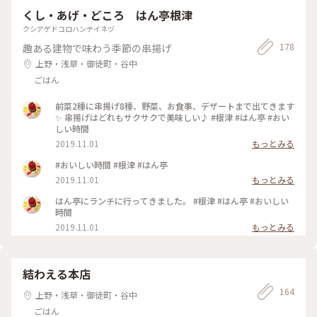
に凄く味わい深くてあっという間に食べてしまいます。 食パン
くし・あげ・どころ はん亭根津
とロールパン ズッシリと中身がつまってる感じです。 毎日 飽
きずに食べれる〜毎日 食べたい😍 日曜祝日は、お休みです💦
クシアゲドコロハンテイネヅ
#パン #パン巡り #浅草
178
趣ある建物で味わう季節の串揚げ
上野・浅草・御徒町・谷中
ごはん
前菜2種に串揚げ8種、野菜、お食事、デザートまで出てきます
✨ 串揚げはどれもサクサクで美味しい♪ #根津 #はん亭 #おい
しい時間
2019.11.01
もっとみる
#おいしい時間 #根津 #はん亭
2019.11.01
もっとみる
はん亭にランチに行ってきました。 #根津 #はん亭 #おいしい
時間
2019.11.01
もっとみる
結わえる本店
164
上野・浅草・御徒町・谷中
ごはん