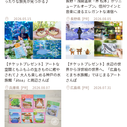
長野・浅間温泉「界 松本」がリニ
ったりな旅先が見つかる♪
ューアルオープン。信州ワインと
音楽に浸るエレガントな湯宿へ
2026.05.15
長野県
[PR]
2026.08.05
【チケットプレゼント】アートな
【チケットプレゼント】水辺の世
空間ともふもふの生きものに癒や
界から浮世絵の世界へ。「広島も
されて♪ 大人も楽しめる神戸の水
とまち水族館」ではじまるアート
族館「átoa」と周辺さんぽ
さんぽ
兵庫県
[PR]
2026.08.07
広島県
[PR]
2026.07.31