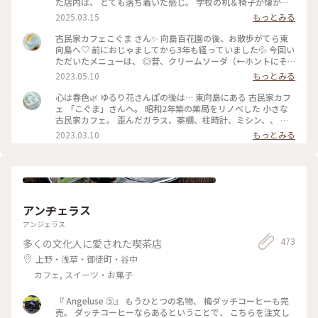
た店内は、 とても落ち着いた感じ。 学校の机＆椅子が懐かし
いかった！ 食事とスイーツで悩みましたが、 今回はランチ兼
2025.03.15
もっとみる
ディナーとして焼きオムライス。 卵の下にチーズが入ってい
て、美味しかったです。 次はスイーツをいただきたいな〜 #曳
古民家カフェこぐま さん✨ 向島百花園の後、お散歩がてら東
舟 #東向島 #古民家カフェ #スカイツリー
向島へ♡ 前におじゃましてから3年も経っていました💦 今回い
ただいたメニューは、 ◎昔、クリームソーダ（←ホントにそ
ういう名前） ◎焼きカレー ここに来ると頼みたくなるクリー
2023.05.10
もっとみる
ムソーダ（笑） （前回も投稿していた😂） そしてお初の焼き
カレー旨しです！🍛 * 相変わらずレトロ感溢れ、ダウンライト
心は春色🌿 ゆるり花さんぽの後は… 東向島にある 古民家カフ
が落ち着きます。 ポイントカードをもらったので、 また訪問
ェ 「こぐま」さんへ。 昭和2年築の薬局をリノベした 小さな
したいと思います🧸💕 #こぐま #古民家カフェ #レトロ #もと
古民家カフェ。 歪んだガラス、薬棚、柱時計、ミシン、、 古
薬局 #ランチ #スイーツ食べてないよ #私のことりっぷ旅 #レ
いものと、学校の机と椅子などなど… なんともノスタルジック
2023.03.10
もっとみる
トロな街 #ひとりカフェ部
な店内で あんみつ玉と ジャスミン茶、 ショコラと珈琲のタル
トと こぐまブレンドを。 コーヒーカップとポットには カフェ
のロゴ、こぐまの絵付け。。 ほっこりカフェ時間になりまし
た。 #心は春色#東向島#こぐま#古民家カフェ#東京カフェ#ゆ
るりカフェ時間#レトロな街 #Myことりっぷ #私のことりっぷ
旅
アンヂェラス
アンジェラス
473
多くの文化人に愛された喫茶店
上野・浅草・御徒町・谷中
カフェ, スイーツ・お菓子
『 Angeluse ⑤』 もうひとつの名物、 梅ダッチコーヒーも完
売。 ダッチコーヒーならあるということで、 こちらを注文し