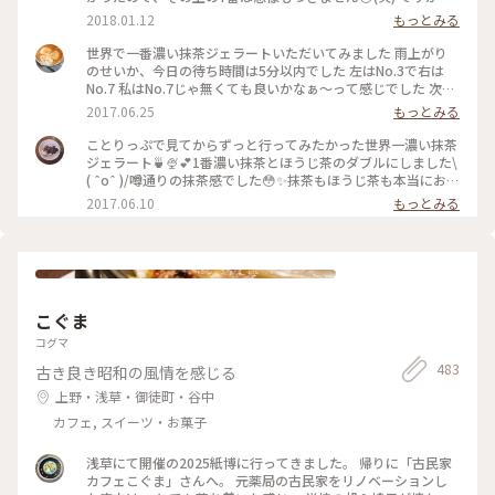
抹茶好きな人にはとってもオススメです👌🏻浅草観光がてらお店
2018.01.12
もっとみる
に立ち寄られてはどうでしょう👧🏻💗 #和スイーツ #ジェラー
ト #寿々喜園 #ななや
世界で一番濃い抹茶ジェラートいただいてみました 雨上がり
のせいか、今日の待ち時間は5分以内でした 左はNo.3で右は
No.7 私はNo.7じゃ無くても良いかなぁ〜って感じでした 次回
はNo.4かNo.5を試してみたいなぁ〜
2017.06.25
もっとみる
ことりっぷで見てからずっと行ってみたかった世界一濃い抹茶
ジェラート🍵🍨💕1番濃い抹茶とほうじ茶のダブルにしました\
( ˆoˆ )/噂通りの抹茶感でした😳✨抹茶もほうじ茶も本当にお茶
そのもののジェラートで美味しかったです😌💓土曜のお昼過ぎ
2017.06.10
もっとみる
で、行列ができていました💦でも行く価値ありです♪ #壽々喜
園#ななや#浅草#ジェラート#世界一#濃い#抹茶#ほうじ茶#行
列#甘党
こぐま
コグマ
483
古き良き昭和の風情を感じる
上野・浅草・御徒町・谷中
カフェ, スイーツ・お菓子
浅草にて開催の2025紙博に行ってきました。 帰りに「古民家
カフェこぐま」さんへ。 元薬局の古民家をリノベーションし