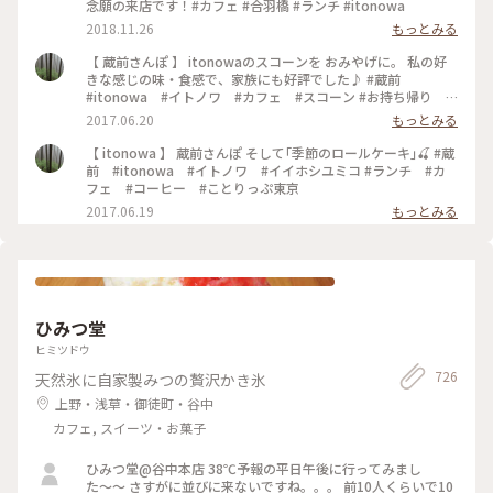
念願の来店です！#カフェ #合羽橋 #ランチ #itonowa
2018.11.26
もっとみる
【 蔵前さんぽ 】 itonowaのスコーンを おみやげに。 私の好
きな感じの味・食感で、家族にも好評でした♪ #蔵前
#itonowa #イトノワ #カフェ #スコーン #お持ち帰り #
おみやげ
2017.06.20
もっとみる
【 itonowa 】 蔵前さんぽ そして｢季節のロールケーキ｣🍒 #蔵
前 #itonowa #イトノワ #イイホシユミコ #ランチ #カ
フェ #コーヒー #ことりっぷ東京
2017.06.19
もっとみる
ひみつ堂
ヒミツドウ
726
天然氷に自家製みつの贅沢かき氷
上野・浅草・御徒町・谷中
カフェ, スイーツ・お菓子
ひみつ堂@谷中本店 38℃予報の平日午後に行ってみまし
た〜〜 さすがに並びに来ないですね。。。 前10人くらいで10