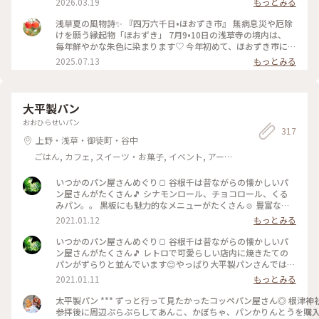
2026.03.19
もっとみる
の中にも 下町の風情が感じられ、ほっこり♡ 素敵な夏の一日
たいです☺️ #ことりっぷ東京 #参拝 #お寺 #おみくじ
になりました。 #風景 #浅草寺 #古刹 #雷門 #仲見世 #五重塔 #
浅草夏の風物詩✨ 『四万六千日•ほおずき市』 無病息災や厄除
浅草 #上野 #東京 #ひみつの絶景
けを願う縁起物「ほおずき」 7月9•10日の浅草寺の境内は、
毎年鮮やかな朱色に染まります♡ 今年初めて、ほおずき市に行
ってきました。 混雑を覚悟してましたが、暑さのせいか 仲見
2025.07.13
もっとみる
世からもわりと空いていて（ほぼ海外の方） のんびりと楽し
むことができました😊 ここで驚いたのが、枝物のほおずきの
大きいこと✨ そしてその美しさ✨ 一本お持ち帰りしたかったの
ですが、電車で帰る事を考え 籠入り（5個）を一つ連れて帰り
大平製パン
ました♡ お店の方も水やりが欠かせないようです。 そして、
おおひらせいパン
初めましてのほおずきの花🌼 白く小さな妖精のようなお花で
317
した✨（5枚目） #ほおずき市 #浅草寺 #浅草 #四万六千日 #ほ
上野・浅草・御徒町・谷中
おずき #鬼灯 #アートな景色
ごはん, カフェ, スイーツ・お菓子, イベント, アー
ト・カルチャー, 風景・景色, お酒
いつかのパン屋さんめぐり🍞 谷根千は昔ながらの懐かしいパ
ン屋さんがたくさん🎵 シナモンロール、チョコロール、くる
みパン。。 黒板にも魅力的なメニューがたくさん☺️ 豊富な種
類で迷っちゃいます♡ またのんきにパン屋さんめぐりしたい
2021.01.12
もっとみる
なぁっ♪ #大平製パン #惣菜パン #コッペパン #昔ながら #懐か
しい #豊富な種類 #たくさん #谷根千 #谷中 #根津 #千駄木 #千
いつかのパン屋さんめぐり🍞 谷根千は昔ながらの懐かしいパ
駄木のパン屋 #お散歩 #根津さんぽ #パン屋さん #パン屋さん
ン屋さんがたくさん🎵 レトロで可愛らしい店内に焼きたての
めぐり
パンがずらりと並んでいます😊やっぱり大平製パンさんでは惣
菜コッペパンははずせないかな😋♡ みなさんはお好きなコッ
2021.01.11
もっとみる
ペパンありますか？ てくてくお散歩しながらパンを買う😊 こ
んな世の中になった今、のんきで平和だったなぁと思い返して
太平製パン *** ずっと行って見たかったコッペパン屋さん◎ 根津神社
います😊 #大平製パン #コッペパン #昔ながら #懐かしい #レ
参拝後に周辺ぷらぷらしてあんこ、かぼちゃ、パンかりんとうを購入