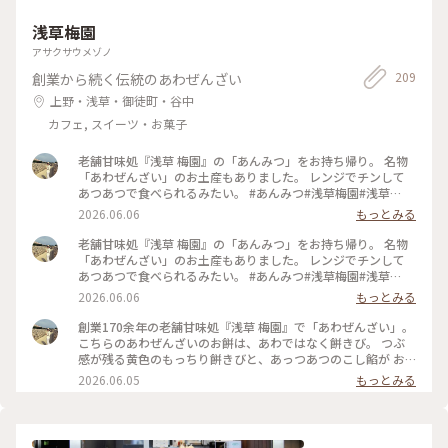
浅草梅園
アサクサウメゾノ
209
創業から続く伝統のあわぜんざい
上野・浅草・御徒町・谷中
カフェ, スイーツ・お菓子
老舗甘味処『浅草 梅園』の「あんみつ」をお持ち帰り。 名物
「あわぜんざい」のお土産もありました。 レンジでチンして
あつあつで食べられるみたい。 #あんみつ#浅草梅園#浅草
#Ayuのおやつ
2026.06.06
もっとみる
老舗甘味処『浅草 梅園』の「あんみつ」をお持ち帰り。 名物
「あわぜんざい」のお土産もありました。 レンジでチンして
あつあつで食べられるみたい。 #あんみつ#浅草梅園#浅草
#Ayuのおやつ
2026.06.06
もっとみる
創業170余年の老舗甘味処『浅草 梅園』で「あわぜんざい」。
こちらのあわぜんざいのお餅は、あわではなく餅きび。 つぶ
感が残る黄色のもっちり餅きびと、あっつあつのこし餡が お
椀におさまる姿が美しい。 箸休めはしその実の塩漬けです。 #
2026.06.05
もっとみる
おもちずき#あわぜんざい#浅草梅園#浅草#梅園#浅草で食べた
よ#Ayuのおやつ#ちいさな列車旅 #yellowpoppyさん念願のあ
わぜんざい春にいただきました