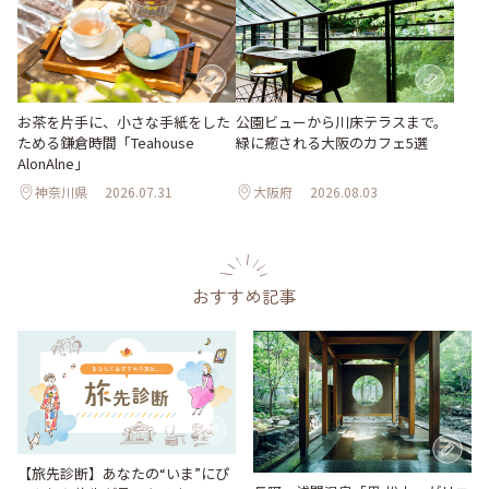
お茶を片手に、小さな手紙をした
公園ビューから川床テラスまで。
ためる鎌倉時間「Teahouse
緑に癒される大阪のカフェ5選
AlonAlne」
神奈川県
2026.07.31
大阪府
2026.08.03
おすすめ記事
【旅先診断】あなたの“いま”にぴ