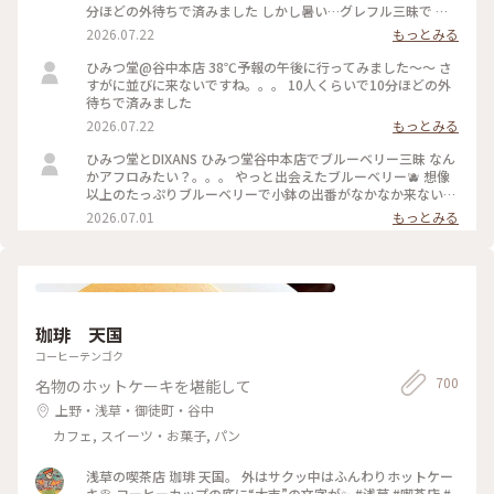
分ほどの外待ちで済みました しかし暑い…グレフル三昧で 果
肉たくさん載って甘いと苦いがちょうどいい！ よーぐると蜜
2026.07.22
もっとみる
がいらないくらいしっかり柑橘の味🍋 溶けても生ジュースみ
たいで最後まで美味しかった 夜の部で桃メニューが出る日で
ひみつ堂@谷中本店 38℃予報の午後に行ってみました〜〜 さ
迷ったけどさすがに２時間待てない、、、 それに17時からけ
すがに並びに来ないですね。。。 10人くらいで10分ほどの外
っこう並ぶのよね。。日没前でまだ暑いし！ 以外と日中は穴
待ちで済みました
場なのかもです。
2026.07.22
もっとみる
ひみつ堂とDIXANS ひみつ堂谷中本店でブルーベリー三昧 なん
かアフロみたい？。。。 やっと出会えたブルーベリー🫐 想像
以上のたっぷりブルーベリーで小鉢の出番がなかなか来ない
何粒のブルーベリー使ってるんだろ ひみつのガールズパワー
2026.07.01
もっとみる
毎日お疲れ様様です！ 魔夏営業スタートなのでいっぱい通い
ますよー trevoの待ち時間で向かったのはDIXANS 抹茶ラテの
アートがキレイで外のグリーンを背景にいい感じで撮れました
珈琲 天国
コーヒーテンゴク
700
名物のホットケーキを堪能して
上野・浅草・御徒町・谷中
カフェ, スイーツ・お菓子, パン
浅草の喫茶店 珈琲 天国。 外はサクッ中はふんわりホットケー
キ🥞 コーヒーカップの底に“大吉”の文字が✨ #浅草 #喫茶店 #