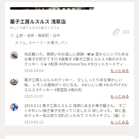
ろがいいんだわ〰️💕 おいしかった😌❤️ ごちそうさまでした😋
りと食べ終わりました🤣 あわぜんざいの方が、熱々‼️ 餡もドロ
#みはし #みつまめ #みつ豆 #上野 #甘味処 #テイクアウト #み
っとしていて、 あわと合わせて食べると、 本当に美味しい🥰
つまめには杏が入っていた #季節の限定いちごみつまめも捨て
🥰 口直しの、梅も、美味しくいただきました。 皆さん、あん
がたかったね
みつ食べている人が多くて、 そりゃそうだよなぁと😅😅 で
菓子工房ルスルス 浅草店
も、食べたかったから、 幸せでした🥰🥰🥰 次回は、あんみ
つ、食べに行きます(笑) #私のことりっぷ2022#Myことりっぷ
かしこうぼうルスルスあさくさてん
223
#秋いろとりどり#みはし#あんみつみはし#あわぜんざい#磯辺
上野・浅草・御徒町・谷中
焼き#日本茶#nikonfe2#散歩フィルム
カフェ, スイーツ・お菓子, パン
先日戴いた、御祝いのお返しに感謝✨🕊️🫖 昔からシンプルめな
お菓子が好きです◎ #焼菓子 #菓子工房ルスルス #鳥のかたち
クッキー 🍋🍵 #紅茶 #AfternoonTea #タロットカードティー
🐰
2026.04.04
もっとみる
菓子工房ルスルスのクッキー。 少ししっとりめな懐かしい
味。 レモンの風味がくせになる。 #おいしい旅 #おみやげ #ル
スルス #クッキー #夜空缶 #鳥の形
2019.10.07
もっとみる
2019.5.12 菓子工房ルスルス 浅草にあるお菓子屋さん。 すご
くかわいい焼き菓子を売っていました🍪 欲しかった、鳥と星
のクッキー缶は売り切れだったので ミカモトサブレ（猫）と
紅茶クッキーを買って帰りました🐱💕 今はイートインはお休
2019.05.12
もっとみる
みしているみたいです。 #東京 #浅草 #スイーツ #クッキ
ー