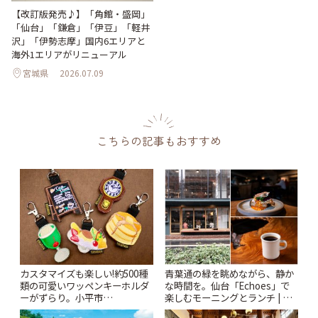
【改訂版発売♪】「角館・盛岡」
「仙台」「鎌倉」「伊豆」「軽井
沢」「伊勢志摩」国内6エリアと
海外1エリアがリニューアル
宮城県
2026.07.09
こちらの記事もおすすめ
カスタマイズも楽しい!約500種
青葉通の緑を眺めながら、静か
類の可愛いワッペンキーホルダ
な時間を。仙台「Echoes」で
ーがずらり。小平市
楽しむモーニングとランチ | こ
「Kimamaya T&K」 | ことりっ
とりっぷ