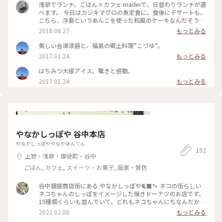
浅草でランチ。ごはん×カフェ madeiで。日替わりランチが選
べます。 今日はカジキマグロの魚定食に。食後にデザートも。
こちら、浮島というあんこを使った和風のケーキなんだそう。
抹茶味とレモン味が選べたのでレモンに。しっとりやわらか
2018.06.27
もっとみる
く、カステラより密度が高いケーキでした。店主さんが福島出
身だそうで、ゆべしなんかもあってまた行きたくなりました。
美しい会津漆器と、福島の郷土料理”こづゆ”。
#東京#浅草#カフェごはん#スイーツ#カフェ
2017.01.24
もっとみる
はちみつ大根アイス。驚きと感動。
2017.01.24
もっとみる
やなかしっぽや 谷中本店
やなかしっぽややなかほんてん
192
上野・浅草・御徒町・谷中
ごはん, カフェ, スイーツ・お菓子, 風景・景色
谷中銀座商店街にある やなかしっぽや🐈‍⬛🐾 ネコの街らしい
ネコちゃんのしっぽをイメージした焼きドーナツのお店です。
15種類くらいも並んでいて、どれもネコちゃんにちなんだかわ
いらしいネーミング。定番のものだけでなく季節限定のものも
2022.02.08
もっとみる
あって選ぶのも楽しいひとときです。 素材にもこだわってい