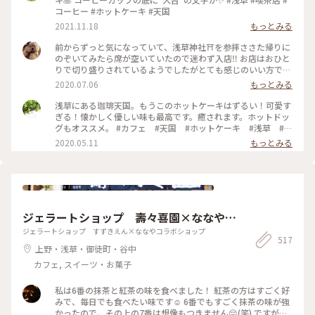
コーヒー #ホットケーキ #天国
2021.11.18
もっとみる
前からずっと気になっていて、浅草神社⛩を参拝ささた帰りに
のぞいてみたら席が空いていたので迷わず入店‼️ お店はおひと
りで切り盛りされているようでしたがとても感じのいい方で、
ホットケーキ🥞は昔ながらの素朴なかんじがコーヒー☕️によく
2020.07.06
もっとみる
合って美味しかった😆💕
浅草にある珈琲天国。もうこのホットケーキはずるい！可愛す
ぎる！懐かしく優しい味も最高です。癒されます。ホットドッ
グもオススメ。 #カフェ #天国 #ホットケーキ #浅草 #東
京
2020.05.11
もっとみる
ジェラートショップ 壽々喜園×ななやコ
ラボショップ
ジェラートショップ すずきえん×ななやコラボショップ
517
上野・浅草・御徒町・谷中
カフェ, スイーツ・お菓子
私は6番の抹茶と紅茶の味を食べました！ 紅茶の方はすごく好
みで、毎日でも食べたい味です☺️ 6番でもすごく抹茶の味が強
かったので、その上の7番は想像もつきません😔(笑) ですが、