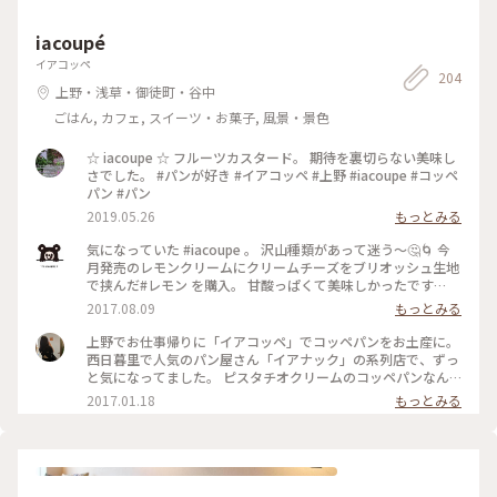
iacoupé
イアコッペ
204
上野・浅草・御徒町・谷中
ごはん, カフェ, スイーツ・お菓子, 風景・景色
☆ iacoupe ☆ フルーツカスタード。 期待を裏切らない美味し
さでした。 #パンが好き #イアコッペ #上野 #iacoupe #コッペ
パン #パン
2019.05.26
もっとみる
気になっていた #iacoupe 。 沢山種類があって迷う～🤔🌀 今
月発売のレモンクリームにクリームチーズをブリオッシュ生地
で挟んだ#レモン を購入。 甘酸っぱくて美味しかったです
(๑'ڡ'๑)୨ #上野 #イアコッペ #コッペパン
2017.08.09
もっとみる
上野でお仕事帰りに「イアコッペ」でコッペパンをお土産に。
西日暮里で人気のパン屋さん「イアナック」の系列店で、ずっ
と気になってました。 ピスタチオクリームのコッペパンなん
て、あんまりお目にかかれないので即買いです。 ステーキとか
2017.01.18
もっとみる
フルーツとか、種類がたくさん。 お花見の季節に公園で食べ
たいと思いました。 #上野#上野の森さくらテラス#コッペパン
#ピスタチオ#パン