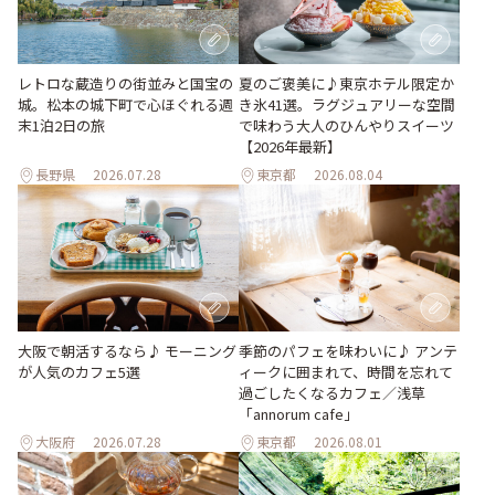
レトロな蔵造りの街並みと国宝の
夏のご褒美に♪東京ホテル限定か
城。松本の城下町で心ほぐれる週
き氷41選。ラグジュアリーな空間
末1泊2日の旅
で味わう大人のひんやりスイーツ
【2026年最新】
長野県
2026.07.28
東京都
2026.08.04
季節のパフェを味わいに♪ アンテ
大阪で朝活するなら♪ モーニング
ィークに囲まれて、時間を忘れて
が人気のカフェ5選
過ごしたくなるカフェ／浅草
「annorum cafe」
大阪府
2026.07.28
東京都
2026.08.01