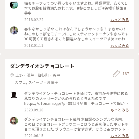
て、やさしい味のドーナツは谷中さんぽのおみやげにぴったり
猫モチーフってつい買っちゃいますよね。種類豊富、安くて1
だと思います。 ・ 以前にも訪れたことがありましたが、こち
本でお腹も結構満たされます。 #ねこのしっぽ #谷根千散策 #
らも変わらずの美味しさでした。どこか懐かしさを感じるよう
谷中
なほっとする味、幅広い世代に好まれる味だと思います。 #や
2018.02.22
もっとみる
なかしっぽや #谷中銀座商店街 #谷中銀座 #谷中 #日暮里 #東京
#商店街 #ねこさんぽ #手みやげ #おやつ
🍩やなかしっぽや これはなんでしょうか〜っ🤔？ まさかの！
ねこのしっぽをモチーフにしたスティックドーナツやさんです
💓 可愛くて癒されること間違いなしのスイーツです💓 #かわい
い #ことりっぷ東京 #スイーツ
2018.01.11
もっとみる
ダンデライオンチョコレート
187
上野・浅草・御徒町・谷中
カフェ, スイーツ・お菓子
ダンデライオン・チョコレートを通じて、東京から伊勢に移る
私なりのメッセージが込められると考えたのです。
https://otonamie.jp/?p=89254 記事：チョコレートで繋が
る、東京と伊勢 ～東京編② 記者：natsuco #ダンデライオン
2023.09.28
もっとみる
チョコレート #蔵前 #伊勢 #お土産 #ギフト #otonamie
ダンデライオンチョコレート蔵前 木目調のシンプルな店内、
この日はチョコレートブラウニーとほうじ茶を使ったホットチ
ョコを頂きました ブラウニーは甘すぎず、ほうじ茶のホットチ
ョコと合わせるとホッコリします 別の日はデザートプレート
2021.06.15
もっとみる
とアイスチョコです ベロっといけます #ダンデライオン #チョ