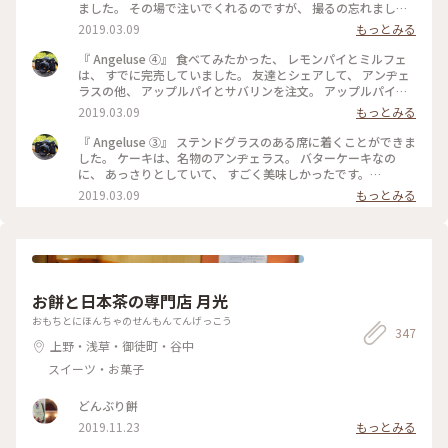
ました。 その場で注いでくれるのですが、 撮るの忘れました
😅 美味しくいただきました。 最初で最後の訪問になりました
2019.03.09
もっとみる
が、 本当に行くことが出来てよかったです。 #angeluse#アン
ヂェラス#浅草カフェ#ダッチコーヒー
『 Angeluse ④』 食べてみたかった、 レモンパイとミルフェ
は、 すでに完売していました。 友達とシェアして、 アンヂェ
ラスの他、 アップルパイとサバリンを注文。 アップルパイ
は、みっちり。 サバリンは、しみしみでした。 #angeluse#ア
2019.03.09
もっとみる
ンヂェラス#浅草カフェ#ケーキ#アップルパイ#サバリン
『 Angeluse ③』 ステンドグラスのある席に着くことができま
した。 ケーキは、名物のアンヂェラス。 バターケーキなの
に、 あっさりとしていて、 すごく美味しかったです。
#angeluse#アンヂェラス#浅草カフェ#ケーキ#おやつ
2019.03.09
もっとみる
お餅と日本茶の専門店 月光
おもちとにほんちゃのせんもんてんげっこう
347
上野・浅草・御徒町・谷中
スイーツ・お菓子
どんぶり餅
2019.11.23
もっとみる