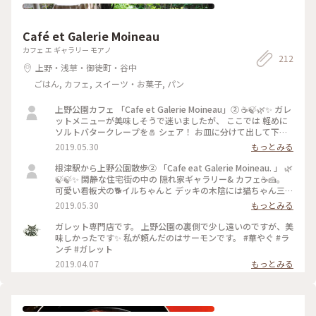
Café et Galerie Moineau
カフェ エ ギャラリー モアノ
212
上野・浅草・御徒町・谷中
ごはん, カフェ, スイーツ・お菓子, パン
上野公園カフェ 「Cafe et Galerie Moineau」② ☕️🍃🌿✨ ガレ
ットメニューが美味しそうで迷いましたが、 ここでは 軽めに
ソルトバタークレープを🧂 シェア！ お皿に分けて出して下さ
いました。 お庭には季節を感じる植栽がされていました！ 🌿
2019.05.30
もっとみる
🌳🌿🌱🍃🌼 #お散歩 #隠れ家カフェ #上野公園カフェ #ガレッ
ト
根津駅から上野公園散歩② 「Cafe eat Galerie Moineau. 」 🌿
🍃🍃✨ 閑静な住宅街の中の 隠れ家ギャラリー& カフェ☕️🍰。
可愛い看板犬の🐕イルちゃんと デッキの木陰には猫ちゃん三匹
🐈🐈🐈🍃🌿🌿 #お散歩 #上野公園カフェ #根津 #隠れ家カフェ #
2019.05.30
もっとみる
看板犬
ガレット専門店です。 上野公園の裏側で少し遠いのですが、美
味しかったです✨ 私が頼んだのはサーモンです。 #華やぐ #ラ
ンチ #ガレット
2019.04.07
もっとみる