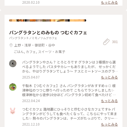
#チーズケーキ
2020.02.10
もっとみる
パングラタンとのみもの つむぐカフェ
パングラタントノミモノツムグカフェ
301
上野・浅草・御徒町・谷中
ごはん, カフェ, スイーツ・お菓子
パングラタンやさん？ とろとろです グラタンは３種類から選
べるようでした パスタやカレーもありましたが、 せっかくだ
から、やはりグラタンでしょう〜 ナスとミートソースのグラ
タン 中にパンとナスがごろごろ カリカリのパンもあれば、 ソ
2025.04.07
もっとみる
ースがしみしみのパンもあって 飽きません 副菜の カボチャの
ミルク煮、 切り干し大根のナポリタンも 一つ一つあじの違い
千駄木【つむぐカフェ】さん パングラタンがおすすめ☺️🍞 根
がありました 満足です ご家族連れが気軽に寄れる場所みたい
津神社のつつじ祭りへ行ったので こちらでランチしました✨
で おもちゃもいろいろ。
根津神社から徒歩10分ほど パングラタン初めて食べたけど カ
リカリのハフハフで美味しかったです😋🍴💗 そして前菜がと
2022.04.24
もっとみる
っても好みでした💕 オシャレで可愛いアットホームな落ち着
く店内も大好きなので近くへ行ったらリピしたいな(*´︶`*)❤︎
つむぐカフェ 路地裏にひっそりと佇む小さなカフェです☕ パ
#カフェランチ #パングラタン #つむぐカフェ #谷中 #根津 #千
ングラタンがどうしても食べたくなって、こちらにやって来ま
駄木 #谷根千 #谷根千カフェ #カフェ巡り #38_カフェ巡り
した✨ 熱々のパングラタンは、チーズがたっぷりで、クリーミ
ー❗ 前菜も美味しかったです🎵 #私のことりっぷ #つむぐカフ
2021.12.10
もっとみる