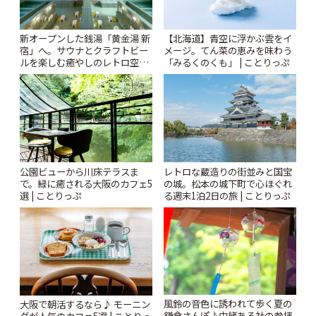
新オープンした銭湯「黄金湯 新
【北海道】青空に浮かぶ雲をイ
宿」へ。サウナとクラフトビー
メージ。てん菜の恵みを味わう
ルを楽しむ癒やしのレトロ空間
「みるくのくも」 | ことりっぷ
| ことりっぷ
公園ビューから川床テラスま
レトロな蔵造りの街並みと国宝
で。緑に癒される大阪のカフェ5
の城。松本の城下町で心ほぐれ
選 | ことりっぷ
る週末1泊2日の旅 | ことりっぷ
風鈴の音色に誘われて歩く夏の
大阪で朝活するなら♪ モーニン
鎌倉さんぽ♪由緒ある社の参拝