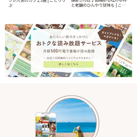
グが人気のカフェ5選 | ことりっ
と老舗のひんやり甘味も | こと
ぷ
りっぷ