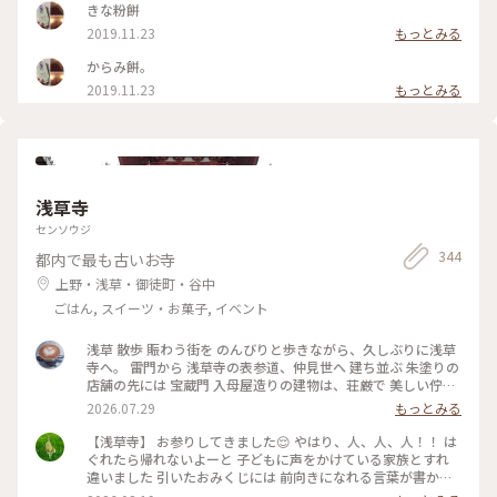
きな粉餅
2019.11.23
もっとみる
からみ餅。
2019.11.23
もっとみる
浅草寺
センソウジ
344
都内で最も古いお寺
上野・浅草・御徒町・谷中
ごはん, スイーツ・お菓子, イベント
浅草 散歩 賑わう街を のんびりと歩きながら、久しぶりに浅草
寺へ。 雷門から 浅草寺の表参道、仲見世へ 建ち並ぶ 朱塗りの
店舗の先には 宝蔵門 入母屋造りの建物は、荘厳で 美しい佇ま
い 思わず 見惚れてしまいます♡ こちらに掲げられている お馴
2026.07.29
もっとみる
染みの "小舟町"と記された大提灯が 見当たらず。。 調べてみ
ると、10年ぶりに 掛け替えられるとのこと、 10月末頃に 新調
【浅草寺】 お参りしてきました😌 やはり、人、人、人！！ は
され、お目見えするそうです。 本堂でお参り、上から境内を眺
ぐれたら帰れないよーと 子どもに声をかけている家族とすれ
めました。 参拝の人々で 華やぐ境内、凛と佇む 五重塔 社殿を
違いました 引いたおみくじには 前向きになれる言葉が書かれ
吹き抜ける 心地良い風を感じながら 眺める風景は、神々しさ
ていたので 年度末の忙しさにも心を乱されることなく 過ごし