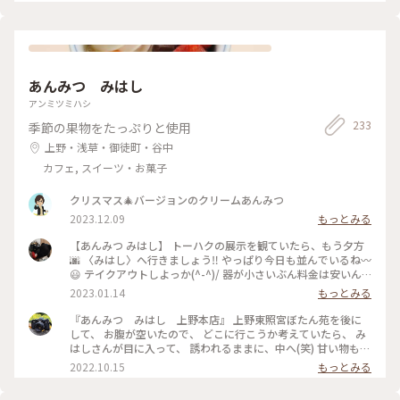
ェ #パングラタン #ランチ
あんみつ みはし
アンミツミハシ
233
季節の果物をたっぷりと使用
上野・浅草・御徒町・谷中
カフェ, スイーツ・お菓子
クリスマス🎄バージョンのクリームあんみつ
2023.12.09
もっとみる
【あんみつ みはし】 トーハクの展示を観ていたら、もう夕方
🌆 〈みはし〉へ行きましょう‼️ やっぱり今日も並んでいるね〰️
😃 テイクアウトしよっか(^-^)/ 器が小さいぶん料金は安いん
だよ💴✨👛 ﾌｯﾌｯﾌｯ♪(/ω＼*) どれにしよう ♪ヽ(´▽｀)/ みつま
2023.01.14
もっとみる
め…… 480円 × 2 豆かん…………480円 白玉金時………460円
＿＿＿＿＿＿＿＿＿＿＿ 1900円（税込） お買い上げ＼(^o^)
『あんみつ みはし 上野本店』 上野東照宮ぼたん苑を後に
／ えっ👀⁉️ みつまめしか写ってないじゃないかっって⁉️ だっ
して、 お腹が空いたので、 どこに行こうか考えていたら、 み
て、写真を撮る前に食べちゃったんだもん😛 ここの寒天、し
はしさんが目に入って、 誘われるままに、中へ(笑) 甘い物も、
っかりした固さで好き💖 豆もちょっと柔らかくて好き💖 手提
しょっぱいものも食べたくて(笑) あわぜんざいと磯辺焼きを注
2022.10.15
もっとみる
げ袋が高級感があっていいんだわ〰️💕 紙も厚いし底板が入っ
文。 ほぼ同時に来ました(笑) 先に、磯辺焼きをいただきまし
ているから丈夫だし、持ち手が糸をよってあるヒモというとこ
た。 熱々、お餅も柔らかく、のびます(笑) あっという間にぺろ