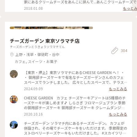
トロ #可愛い #惣菜パン #パン #谷中 #根津 #千駄木 #谷根千 #
家にあるクリームチーズをあんこに挟んで...あんこクリームチーズで
谷根千さんぽ #お散歩 #パン屋さん #パン屋さんめぐり
きます🙌🏻💓 #ことりっぷ#パン#コッペパン#パンのある生活#あんこ#
2018.01.08
もっと
粒あん#クリームチーズ#コーヒー
#trip#bread#japan#azuki#anko#creamcheese#coffee#relaxtime
チーズガーデン 東京ソラマチ店
チーズガーデンとうきょうソラマチてん
304
上野・浅草・御徒町・谷中
カフェ, スイーツ・お菓子
【東京・押上】東京ソラマチにあるCHEESE GARDEN へ！ ・
・ 御用邸チーズケーキで有名なチーズガーデンさんのカフェ
スペースでランチしました。 広々としたスペースで、テラス
席もありました。 ・ 『チーズスパイスチキンカレー(グリル野
2024.09.09
もっとみる
菜)』と秋限定かのかな？『ハッシュドビーフ』を注文しまし
た。 ・ スープカレーのようなサラッとしたルーで、大きめの
CHEESE GARDEN カフェ チーズケーキアソートは5種類のチ
野菜もたくさん乗っていて、とっても美味しかったです。 思っ
ーズケーキが楽しめます🎵 しらさぎ フロマージュブラン 季節
たよりチーズは控えめでした。 ・ ・ #スカイツリータウン #ス
の御用邸チーズケーキ 御用邸チーズケーキ クレームダンジュ
カイツリー #スカイツリーカフェ #スカイツリーグルメ #ソラ
さすがに甘いので、苦いコーヒーと一緒に。
2020.10.16
もっとみる
マチ #チーズガーデン #スカイツリーランチ
チーズガーデン ソラマチ内にあるチーズガーデン。 カフェが
併設され、その場でチーズケーキをいただけます。 季節限定の
ストロベリーチーズケーキもいただけました。 #スカイツリー