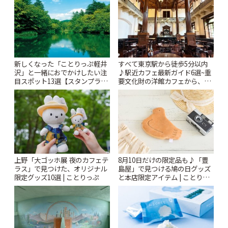
ぷ
新しくなった「ことりっぷ軽井
すべて東京駅から徒歩5分以内
沢」と一緒におでかけしたい注
♪駅近カフェ最新ガイド6選~重
目スポット13選【スタンプラリ
要文化財の洋館カフェから、改
ー開催中】 | ことりっぷ
札すぐのレトロ喫茶まで~ | こと
りっぷ
上野「大ゴッホ展 夜のカフェテ
8月10日だけの限定品も♪「豊
ラス」で見つけた、オリジナル
島屋」で見つける鳩の日グッズ
限定グッズ10選 | ことりっぷ
と本店限定アイテム | ことりっ
ぷ