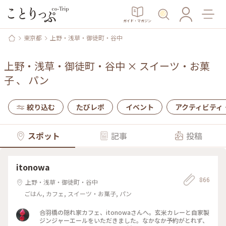
ガイド・マガジン
東京都
上野・浅草・御徒町・谷中
上野・浅草・御徒町・谷中
×
スイーツ・お菓
子
、
パン
絞り込む
たびレポ
イベント
アクティビティ
スポット
記事
投稿
itonowa
866
上野・浅草・御徒町・谷中
ごはん, カフェ, スイーツ・お菓子, パン
合羽橋の隠れ家カフェ、itonowaさんへ。玄米カレーと自家製
ジンジャーエールをいただきました。なかなか予約がとれず、