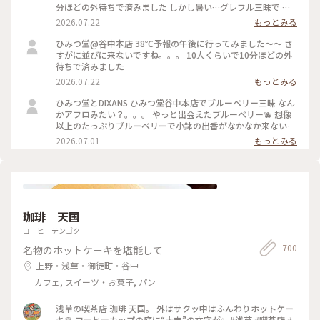
分ほどの外待ちで済みました しかし暑い…グレフル三昧で 果
肉たくさん載って甘いと苦いがちょうどいい！ よーぐると蜜
2026.07.22
もっとみる
がいらないくらいしっかり柑橘の味🍋 溶けても生ジュースみ
たいで最後まで美味しかった 夜の部で桃メニューが出る日で
ひみつ堂@谷中本店 38℃予報の午後に行ってみました〜〜 さ
迷ったけどさすがに２時間待てない、、、 それに17時からけ
すがに並びに来ないですね。。。 10人くらいで10分ほどの外
っこう並ぶのよね。。日没前でまだ暑いし！ 以外と日中は穴
待ちで済みました
場なのかもです。
2026.07.22
もっとみる
ひみつ堂とDIXANS ひみつ堂谷中本店でブルーベリー三昧 なん
かアフロみたい？。。。 やっと出会えたブルーベリー🫐 想像
以上のたっぷりブルーベリーで小鉢の出番がなかなか来ない
何粒のブルーベリー使ってるんだろ ひみつのガールズパワー
2026.07.01
もっとみる
毎日お疲れ様様です！ 魔夏営業スタートなのでいっぱい通い
ますよー trevoの待ち時間で向かったのはDIXANS 抹茶ラテの
アートがキレイで外のグリーンを背景にいい感じで撮れました
珈琲 天国
コーヒーテンゴク
700
名物のホットケーキを堪能して
上野・浅草・御徒町・谷中
カフェ, スイーツ・お菓子, パン
浅草の喫茶店 珈琲 天国。 外はサクッ中はふんわりホットケー
キ🥞 コーヒーカップの底に“大吉”の文字が✨ #浅草 #喫茶店 #