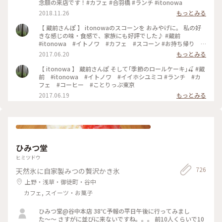
念願の来店です！#カフェ #合羽橋 #ランチ #itonowa
2018.11.26
もっとみる
【 蔵前さんぽ 】 itonowaのスコーンを おみやげに。 私の好
きな感じの味・食感で、家族にも好評でした♪ #蔵前
#itonowa #イトノワ #カフェ #スコーン #お持ち帰り #
おみやげ
2017.06.20
もっとみる
【 itonowa 】 蔵前さんぽ そして｢季節のロールケーキ｣🍒 #蔵
前 #itonowa #イトノワ #イイホシユミコ #ランチ #カ
フェ #コーヒー #ことりっぷ東京
2017.06.19
もっとみる
ひみつ堂
ヒミツドウ
726
天然氷に自家製みつの贅沢かき氷
上野・浅草・御徒町・谷中
カフェ, スイーツ・お菓子
ひみつ堂@谷中本店 38℃予報の平日午後に行ってみまし
た〜〜 さすがに並びに来ないですね。。。 前10人くらいで10