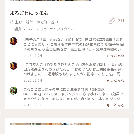
まるごとにっぽん
281
上野・浅草・御徒町・谷中
雑貨, ごはん, カフェ, ライフスタイル
#田子の月 #富士山もなか #富士山頂 #静岡 #浅草凌雲閣 #まる
ごとにっぽん ・ こちらも年末年始の特別催事にて 御菓子庵 田
子の月さんの 富士山もなか，富士山頂˚✧₊ ・ 浅草凌雲閣のジ
オラマにもちょっぴり感動˚✧₊ 明治23年に完成した12階建ての
2023.01.04
もっとみる
展望塔。 当時から浅草の賑わいが想像できますね。 ・ まるご
とにっぽん楽しみました♪
#きびだんご #めでたきびだんご #山方永寿堂 #岡山 ・ 岡山の
山方永寿堂さんのきびだんご， おめでたいお正月限定品を見
つけました˚✧₊ 通常版もありましたが，記念にこちらを。 岡山
に行きたいです♡
2023.01.04
もっとみる
まるごとにっぽんの中にある生姜専門店「GINGER
FACTORY」でレモネードジンジャー😋 多少レモネード効果で
まろやかになってる気はしますが、遊びのない本気のジンジャ
エールです。 かなり辛めで、ストローで勢いよく吸うと生姜が
2019.08.21
もっとみる
口にいっぱいに(笑) これは食べるジンジャエール！ 体がポカポ
カしてきて、明日はきっと美声だわと確信しました😂 #浅草#
まるごとにっぽん#ジンジャエール