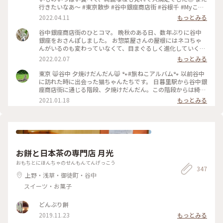
行きたいなあ〜 #東京散歩 #谷中銀座商店街 #谷根千 #Myこと
りっぷ #春風さんぽ
2022.04.11
もっとみる
谷中銀座商店街のひとコマ。 晩秋のある日、数年ぶりに谷中
銀座をおさんぽしました。 お惣菜屋さんの屋根にはネコちゃ
んがいるのも変わっていなくて、目まぐるしく進化していく東
京の中でもこうやって変わらずにあり続ける街の姿になんだか
2022.02.07
もっとみる
ほっとしました。 この日はホンモノのネコちゃんには出くわ
しませんでしたが、やっぱり谷中とネコは切っても切れない関
東京 😸谷中 夕焼けだんだん😸 🐾#旅ねこアルバム🐾 以前谷中
係です。 ネコちゃんグッズのお店などもあります。 (私が心底
に訪れた時に出会った猫ちゃんたちです。 日暮里駅から谷中銀
惹かれたのはたくさん並べられたカゴの数々。) 商店街の明る
座商店街に通じる階段、夕焼けだんだん。この階段からは綺麗
い雰囲気に活力をもらいました。 ・ ちょうどコロナが落ち着
な夕焼けが見えるそうです。 谷中に行くと沢山の猫に出会いま
2021.01.18
もっとみる
いていた頃のおさんぽ。 お休みの日で人出も多く、とても賑
すが、私が訪れた時は夕焼けだんだんで沢山の猫たちがお昼寝
やかで楽しげな商店街でした。 #谷中銀座商店街 #谷中銀座 #
中でした😾💤そして何故かみんな狭い所でお昼寝😁 まさに
谷中 #日暮里 #東京 #商店街 #ねこさんぽ
「夕焼けだんだん」ならぬ「夕焼けニャンニャン」でした(*￣
∇￣*) 古くてすみません🙏💦💦 #ことりっぷ東京 #谷中銀座商
店街 #谷中 #日暮里 #夕焼けだんだん #猫 #にゃんことりっぷ
お餅と日本茶の専門店 月光
おもちとにほんちゃのせんもんてんげっこう
347
上野・浅草・御徒町・谷中
スイーツ・お菓子
どんぶり餅
2019.11.23
もっとみる