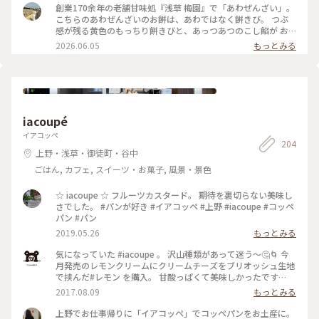
創業170余年の老舗甘味処『浅草 梅園』で「あわぜんざい」。
こちらのあわぜんざいのお餅は、あわではなく餅きび。 つぶ
感が残る黄色のもっちり餅きびと、あっつあつのこし餡が お
椀におさまる姿が美しい。 箸休めはしその実の塩漬けです。 #
2026.06.05
もっとみる
おもちずき#あわぜんざい#浅草梅園#浅草#梅園#浅草で食べた
よ#Ayuのおやつ#ちいさな列車旅 #yellowpoppyさん念願のあ
わぜんざい春にいただきました
iacoupé
イアコッペ
204
上野・浅草・御徒町・谷中
ごはん, カフェ, スイーツ・お菓子, 風景・景色
☆ iacoupe ☆ フルーツカスタード。 期待を裏切らない美味し
さでした。 #パンが好き #イアコッペ #上野 #iacoupe #コッペ
パン #パン
2019.05.26
もっとみる
気になっていた #iacoupe 。 沢山種類があって迷う～🤔🌀 今
月発売のレモンクリームにクリームチーズをブリオッシュ生地
で挟んだ#レモン を購入。 甘酸っぱくて美味しかったです
(๑'ڡ'๑)୨ #上野 #イアコッペ #コッペパン
2017.08.09
もっとみる
上野でお仕事帰りに「イアコッペ」でコッペパンをお土産に。