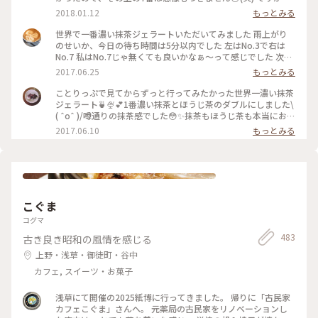
抹茶好きな人にはとってもオススメです👌🏻浅草観光がてらお店
2018.01.12
もっとみる
に立ち寄られてはどうでしょう👧🏻💗 #和スイーツ #ジェラー
ト #寿々喜園 #ななや
世界で一番濃い抹茶ジェラートいただいてみました 雨上がり
のせいか、今日の待ち時間は5分以内でした 左はNo.3で右は
No.7 私はNo.7じゃ無くても良いかなぁ〜って感じでした 次回
はNo.4かNo.5を試してみたいなぁ〜
2017.06.25
もっとみる
ことりっぷで見てからずっと行ってみたかった世界一濃い抹茶
ジェラート🍵🍨💕1番濃い抹茶とほうじ茶のダブルにしました\
( ˆoˆ )/噂通りの抹茶感でした😳✨抹茶もほうじ茶も本当にお茶
そのもののジェラートで美味しかったです😌💓土曜のお昼過ぎ
2017.06.10
もっとみる
で、行列ができていました💦でも行く価値ありです♪ #壽々喜
園#ななや#浅草#ジェラート#世界一#濃い#抹茶#ほうじ茶#行
列#甘党
こぐま
コグマ
483
古き良き昭和の風情を感じる
上野・浅草・御徒町・谷中
カフェ, スイーツ・お菓子
浅草にて開催の2025紙博に行ってきました。 帰りに「古民家
カフェこぐま」さんへ。 元薬局の古民家をリノベーションし