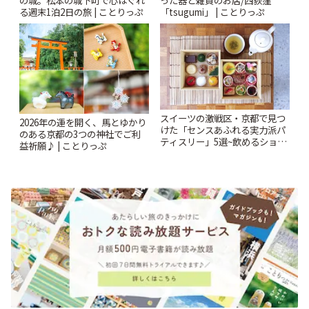
る週末1泊2日の旅 | ことりっぷ
「tsugumi」 | ことりっぷ
スイーツの激戦区・京都で見つ
2026年の運を開く、馬とゆかり
けた「センスあふれる実力派パ
のある京都の3つの神社でご利
ティスリー」5選~飲めるショー
益祈願♪ | ことりっぷ
トケーキや重箱アフタヌーンテ
ィー他~ | ことりっぷ