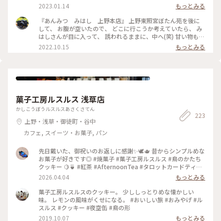
だよ💴✨👛 ﾌｯﾌｯﾌｯ♪(/ω＼*) どれにしよう ♪ヽ(´▽｀)/ みつま
2023.01.14
もっとみる
め…… 480円 × 2 豆かん…………480円 白玉金時………460円
＿＿＿＿＿＿＿＿＿＿＿ 1900円（税込） お買い上げ＼(^o^)
『あんみつ みはし 上野本店』 上野東照宮ぼたん苑を後に
／ えっ👀⁉️ みつまめしか写ってないじゃないかっって⁉️ だっ
して、 お腹が空いたので、 どこに行こうか考えていたら、 み
て、写真を撮る前に食べちゃったんだもん😛 ここの寒天、し
はしさんが目に入って、 誘われるままに、中へ(笑) 甘い物も、
っかりした固さで好き💖 豆もちょっと柔らかくて好き💖 手提
しょっぱいものも食べたくて(笑) あわぜんざいと磯辺焼きを注
2022.10.15
もっとみる
げ袋が高級感があっていいんだわ〰️💕 紙も厚いし底板が入っ
文。 ほぼ同時に来ました(笑) 先に、磯辺焼きをいただきまし
ているから丈夫だし、持ち手が糸をよってあるヒモというとこ
た。 熱々、お餅も柔らかく、のびます(笑) あっという間にぺろ
ろがいいんだわ〰️💕 おいしかった😌❤️ ごちそうさまでした😋
りと食べ終わりました🤣 あわぜんざいの方が、熱々‼️ 餡もドロ
#みはし #みつまめ #みつ豆 #上野 #甘味処 #テイクアウト #み
っとしていて、 あわと合わせて食べると、 本当に美味しい🥰
つまめには杏が入っていた #季節の限定いちごみつまめも捨て
🥰 口直しの、梅も、美味しくいただきました。 皆さん、あん
がたかったね
みつ食べている人が多くて、 そりゃそうだよなぁと😅😅 で
菓子工房ルスルス 浅草店
も、食べたかったから、 幸せでした🥰🥰🥰 次回は、あんみ
つ、食べに行きます(笑) #私のことりっぷ2022#Myことりっぷ
かしこうぼうルスルスあさくさてん
223
#秋いろとりどり#みはし#あんみつみはし#あわぜんざい#磯辺
上野・浅草・御徒町・谷中
焼き#日本茶#nikonfe2#散歩フィルム
カフェ, スイーツ・お菓子, パン
先日戴いた、御祝いのお返しに感謝✨🕊️🫖 昔からシンプルめな
お菓子が好きです◎ #焼菓子 #菓子工房ルスルス #鳥のかたち
クッキー 🍋🍵 #紅茶 #AfternoonTea #タロットカードティー
🐰
2026.04.04
もっとみる
菓子工房ルスルスのクッキー。 少ししっとりめな懐かしい
味。 レモンの風味がくせになる。 #おいしい旅 #おみやげ #ル
スルス #クッキー #夜空缶 #鳥の形
2019.10.07
もっとみる