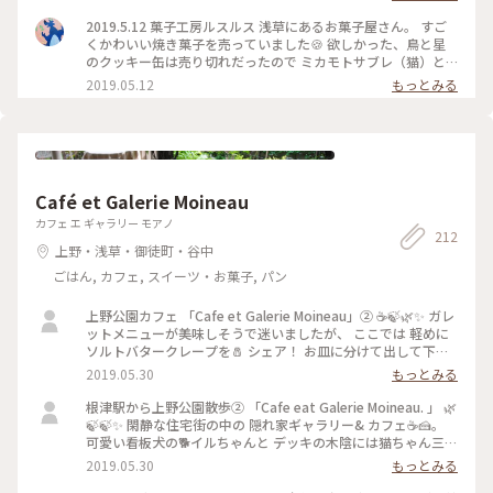
2019.5.12 菓子工房ルスルス 浅草にあるお菓子屋さん。 すご
くかわいい焼き菓子を売っていました🍪 欲しかった、鳥と星
のクッキー缶は売り切れだったので ミカモトサブレ（猫）と
紅茶クッキーを買って帰りました🐱💕 今はイートインはお休
2019.05.12
もっとみる
みしているみたいです。 #東京 #浅草 #スイーツ #クッキ
ー
Café et Galerie Moineau
カフェ エ ギャラリー モアノ
212
上野・浅草・御徒町・谷中
ごはん, カフェ, スイーツ・お菓子, パン
上野公園カフェ 「Cafe et Galerie Moineau」② ☕️🍃🌿✨ ガレ
ットメニューが美味しそうで迷いましたが、 ここでは 軽めに
ソルトバタークレープを🧂 シェア！ お皿に分けて出して下さ
いました。 お庭には季節を感じる植栽がされていました！ 🌿
2019.05.30
もっとみる
🌳🌿🌱🍃🌼 #お散歩 #隠れ家カフェ #上野公園カフェ #ガレッ
ト
根津駅から上野公園散歩② 「Cafe eat Galerie Moineau. 」 🌿
🍃🍃✨ 閑静な住宅街の中の 隠れ家ギャラリー& カフェ☕️🍰。
可愛い看板犬の🐕イルちゃんと デッキの木陰には猫ちゃん三匹
🐈🐈🐈🍃🌿🌿 #お散歩 #上野公園カフェ #根津 #隠れ家カフェ #
2019.05.30
もっとみる
看板犬