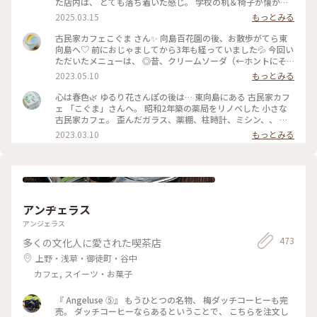
た店内は、 とても落ち着いた感じ。 学校の机＆椅子が懐かし
いかった！ 食事とスイーツで悩みましたが、 今回はランチ兼
2025.03.15
もっとみる
ディナーとして焼きオムライス。 卵の下にチーズが入ってい
て、美味しかったです。 次はスイーツをいただきたいな〜 #曳
古民家カフェこぐま さん✨ 向島百花園の後、お散歩がてら東
舟 #東向島 #古民家カフェ #スカイツリー
向島へ♡ 前におじゃましてから3年も経っていました💦 今回い
ただいたメニューは、 ◎昔、クリームソーダ（←ホントにそ
ういう名前） ◎焼きカレー ここに来ると頼みたくなるクリー
2023.05.10
もっとみる
ムソーダ（笑） （前回も投稿していた😂） そしてお初の焼き
カレー旨しです！🍛 * 相変わらずレトロ感溢れ、ダウンライト
心は春色🌿 ゆるり花さんぽの後は… 東向島にある 古民家カフ
が落ち着きます。 ポイントカードをもらったので、 また訪問
ェ 「こぐま」さんへ。 昭和2年築の薬局をリノベした 小さな
したいと思います🧸💕 #こぐま #古民家カフェ #レトロ #もと
古民家カフェ。 歪んだガラス、薬棚、柱時計、ミシン、、 古
薬局 #ランチ #スイーツ食べてないよ #私のことりっぷ旅 #レ
いものと、学校の机と椅子などなど… なんともノスタルジック
2023.03.10
もっとみる
トロな街 #ひとりカフェ部
な店内で あんみつ玉と ジャスミン茶、 ショコラと珈琲のタル
トと こぐまブレンドを。 コーヒーカップとポットには カフェ
のロゴ、こぐまの絵付け。。 ほっこりカフェ時間になりまし
た。 #心は春色#東向島#こぐま#古民家カフェ#東京カフェ#ゆ
るりカフェ時間#レトロな街 #Myことりっぷ #私のことりっぷ
旅
アンヂェラス
アンジェラス
473
多くの文化人に愛された喫茶店
上野・浅草・御徒町・谷中
カフェ, スイーツ・お菓子
『 Angeluse ⑤』 もうひとつの名物、 梅ダッチコーヒーも完
売。 ダッチコーヒーならあるということで、 こちらを注文し