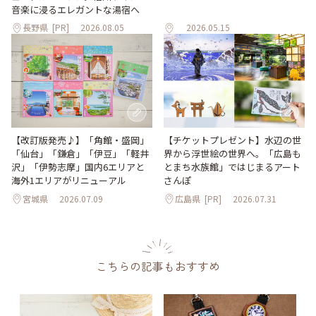
音楽に浸るエレガントな湯宿へ
長野県
[PR]
2026.08.05
2026.05.15
【改訂版発売♪】「角館・盛岡」
【チケットプレゼント】水辺の世
「仙台」「鎌倉」「伊豆」「軽井
界から浮世絵の世界へ。「広島も
沢」「伊勢志摩」国内6エリアと
とまち水族館」ではじまるアート
海外1エリアがリニューアル
さんぽ
宮城県
2026.07.09
広島県
[PR]
2026.07.31
こちらの記事もおすすめ