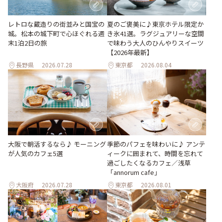
レトロな蔵造りの街並みと国宝の
夏のご褒美に♪東京ホテル限定か
城。松本の城下町で心ほぐれる週
き氷41選。ラグジュアリーな空間
末1泊2日の旅
で味わう大人のひんやりスイーツ
【2026年最新】
長野県
2026.07.28
東京都
2026.08.04
季節のパフェを味わいに♪ アンテ
大阪で朝活するなら♪ モーニング
ィークに囲まれて、時間を忘れて
が人気のカフェ5選
過ごしたくなるカフェ／浅草
「annorum cafe」
大阪府
2026.07.28
東京都
2026.08.01