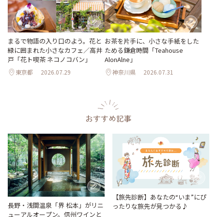
まるで物語の入り口のよう。花と
お茶を片手に、小さな手紙をした
緑に囲まれた小さなカフェ／高井
ためる鎌倉時間「Teahouse
戸「花ト喫茶 ネコノコバン」
AlonAlne」
東京都
2026.07.29
神奈川県
2026.07.31
おすすめ記事
【旅先診断】あなたの“いま”にぴ
長野・浅間温泉「界 松本」がリニ
ったりな旅先が見つかる♪
ューアルオープン。信州ワインと