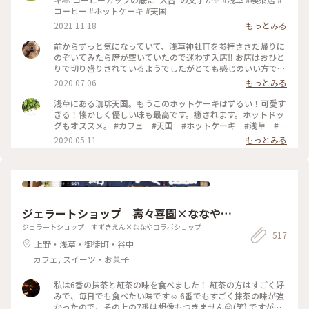
コーヒー #ホットケーキ #天国
2021.11.18
もっとみる
前からずっと気になっていて、浅草神社⛩を参拝ささた帰りに
のぞいてみたら席が空いていたので迷わず入店‼️ お店はおひと
りで切り盛りされているようでしたがとても感じのいい方で、
ホットケーキ🥞は昔ながらの素朴なかんじがコーヒー☕️によく
2020.07.06
もっとみる
合って美味しかった😆💕
浅草にある珈琲天国。もうこのホットケーキはずるい！可愛す
ぎる！懐かしく優しい味も最高です。癒されます。ホットドッ
グもオススメ。 #カフェ #天国 #ホットケーキ #浅草 #東
京
2020.05.11
もっとみる
ジェラートショップ 壽々喜園×ななやコ
ラボショップ
ジェラートショップ すずきえん×ななやコラボショップ
517
上野・浅草・御徒町・谷中
カフェ, スイーツ・お菓子
私は6番の抹茶と紅茶の味を食べました！ 紅茶の方はすごく好
みで、毎日でも食べたい味です☺️ 6番でもすごく抹茶の味が強
かったので、その上の7番は想像もつきません😔(笑) ですが、