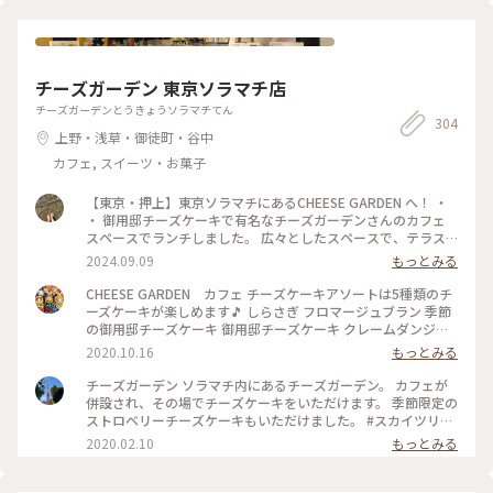
#trip#bread#japan#azuki#anko#creamcheese#coffee#relaxtime
チーズガーデン 東京ソラマチ店
チーズガーデンとうきょうソラマチてん
304
上野・浅草・御徒町・谷中
カフェ, スイーツ・お菓子
【東京・押上】東京ソラマチにあるCHEESE GARDEN へ！ ・
・ 御用邸チーズケーキで有名なチーズガーデンさんのカフェ
スペースでランチしました。 広々としたスペースで、テラス
席もありました。 ・ 『チーズスパイスチキンカレー(グリル野
2024.09.09
もっとみる
菜)』と秋限定かのかな？『ハッシュドビーフ』を注文しまし
た。 ・ スープカレーのようなサラッとしたルーで、大きめの
CHEESE GARDEN カフェ チーズケーキアソートは5種類のチ
野菜もたくさん乗っていて、とっても美味しかったです。 思っ
ーズケーキが楽しめます🎵 しらさぎ フロマージュブラン 季節
たよりチーズは控えめでした。 ・ ・ #スカイツリータウン #ス
の御用邸チーズケーキ 御用邸チーズケーキ クレームダンジュ
カイツリー #スカイツリーカフェ #スカイツリーグルメ #ソラ
さすがに甘いので、苦いコーヒーと一緒に。
2020.10.16
もっとみる
マチ #チーズガーデン #スカイツリーランチ
チーズガーデン ソラマチ内にあるチーズガーデン。 カフェが
併設され、その場でチーズケーキをいただけます。 季節限定の
ストロベリーチーズケーキもいただけました。 #スカイツリー
#チーズケーキ
2020.02.10
もっとみる