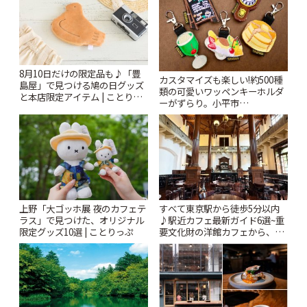
8月10日だけの限定品も♪「豊
カスタマイズも楽しい!約500種
島屋」で見つける鳩の日グッズ
類の可愛いワッペンキーホルダ
と本店限定アイテム | ことりっ
ーがずらり。小平市
ぷ
「Kimamaya T&K」 | ことりっ
ぷ
上野「大ゴッホ展 夜のカフェテ
すべて東京駅から徒歩5分以内
ラス」で見つけた、オリジナル
♪駅近カフェ最新ガイド6選~重
限定グッズ10選 | ことりっぷ
要文化財の洋館カフェから、改
札すぐのレトロ喫茶まで~ | こと
りっぷ