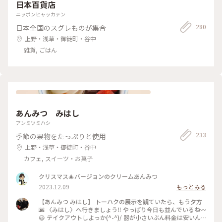
日本百貨店
ニッポンヒャッカテン
280
日本全国のスグレものが集合
上野・浅草・御徒町・谷中
雑貨, ごはん
あんみつ みはし
アンミツミハシ
233
季節の果物をたっぷりと使用
上野・浅草・御徒町・谷中
カフェ, スイーツ・お菓子
クリスマス🎄バージョンのクリームあんみつ
2023.12.09
もっとみる
【あんみつ みはし】 トーハクの展示を観ていたら、もう夕方
🌆 〈みはし〉へ行きましょう‼️ やっぱり今日も並んでいるね〰️
😃 テイクアウトしよっか(^-^)/ 器が小さいぶん料金は安いん