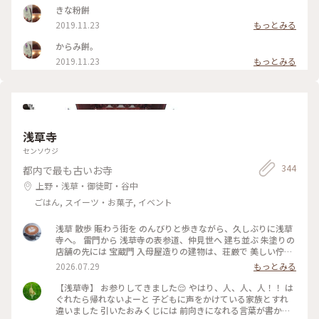
きな粉餅
2019.11.23
もっとみる
からみ餅。
2019.11.23
もっとみる
浅草寺
センソウジ
344
都内で最も古いお寺
上野・浅草・御徒町・谷中
ごはん, スイーツ・お菓子, イベント
浅草 散歩 賑わう街を のんびりと歩きながら、久しぶりに浅草
寺へ。 雷門から 浅草寺の表参道、仲見世へ 建ち並ぶ 朱塗りの
店舗の先には 宝蔵門 入母屋造りの建物は、荘厳で 美しい佇ま
い 思わず 見惚れてしまいます♡ こちらに掲げられている お馴
2026.07.29
もっとみる
染みの "小舟町"と記された大提灯が 見当たらず。。 調べてみ
ると、10年ぶりに 掛け替えられるとのこと、 10月末頃に 新調
【浅草寺】 お参りしてきました😌 やはり、人、人、人！！ は
され、お目見えするそうです。 本堂でお参り、上から境内を眺
ぐれたら帰れないよーと 子どもに声をかけている家族とすれ
めました。 参拝の人々で 華やぐ境内、凛と佇む 五重塔 社殿を
違いました 引いたおみくじには 前向きになれる言葉が書かれ