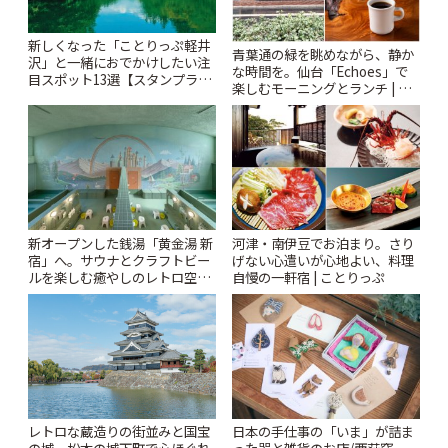
新しくなった「ことりっぷ軽井
青葉通の緑を眺めながら、静か
沢」と一緒におでかけしたい注
な時間を。仙台「Echoes」で
目スポット13選【スタンプラリ
楽しむモーニングとランチ | こ
ー開催中】 | ことりっぷ
とりっぷ
新オープンした銭湯「黄金湯 新
河津・南伊豆でお泊まり。さり
宿」へ。サウナとクラフトビー
げない心遣いが心地よい、料理
ルを楽しむ癒やしのレトロ空間
自慢の一軒宿 | ことりっぷ
| ことりっぷ
レトロな蔵造りの街並みと国宝
日本の手仕事の「いま」が詰ま
の城。松本の城下町で心ほぐれ
った器と雑貨のお店/西荻窪