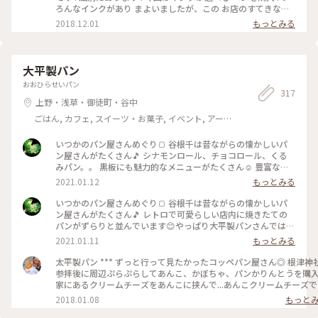
本かインクを替えて持ち歩きたいです🎵 あと、オリジナルノ
ろんなインクがあり まよいましたが、この お店のすてきなポ
ートも作って来ました。 カキモリさん、何時間でも居られる
イントは 試し書きがたくさんできる こと！ お気に入りがみつ
2018.12.01
もっとみる
場所です(’-’*)♪ #蔵前 #カキモリ #気のせいかいつもより字が
かりやすい . そして、こことは別な店舗では インクの調合もで
上手に書けてる気がする
きるようで… . 駆け足だったけど、是非 ゆっくり選んでほしい
お店です . . この季節、手みやげ、 プレゼントにも！ . #カキモ
リ #手みやげ #インク #文房具 #雑貨 #蔵前 #東京
大平製パン
おおひらせいパン
317
上野・浅草・御徒町・谷中
ごはん, カフェ, スイーツ・お菓子, イベント, アー
ト・カルチャー, 風景・景色, お酒
いつかのパン屋さんめぐり🍞 谷根千は昔ながらの懐かしいパ
ン屋さんがたくさん🎵 シナモンロール、チョコロール、くる
みパン。。 黒板にも魅力的なメニューがたくさん☺️ 豊富な種
類で迷っちゃいます♡ またのんきにパン屋さんめぐりしたい
2021.01.12
もっとみる
なぁっ♪ #大平製パン #惣菜パン #コッペパン #昔ながら #懐か
しい #豊富な種類 #たくさん #谷根千 #谷中 #根津 #千駄木 #千
いつかのパン屋さんめぐり🍞 谷根千は昔ながらの懐かしいパ
駄木のパン屋 #お散歩 #根津さんぽ #パン屋さん #パン屋さん
ン屋さんがたくさん🎵 レトロで可愛らしい店内に焼きたての
めぐり
パンがずらりと並んでいます😊やっぱり大平製パンさんでは惣
菜コッペパンははずせないかな😋♡ みなさんはお好きなコッ
2021.01.11
もっとみる
ペパンありますか？ てくてくお散歩しながらパンを買う😊 こ
んな世の中になった今、のんきで平和だったなぁと思い返して
太平製パン *** ずっと行って見たかったコッペパン屋さん◎ 根津神社
います😊 #大平製パン #コッペパン #昔ながら #懐かしい #レ
参拝後に周辺ぷらぷらしてあんこ、かぼちゃ、パンかりんとうを購入
トロ #可愛い #惣菜パン #パン #谷中 #根津 #千駄木 #谷根千 #
家にあるクリームチーズをあんこに挟んで...あんこクリームチーズで
谷根千さんぽ #お散歩 #パン屋さん #パン屋さんめぐり
きます🙌🏻💓 #ことりっぷ#パン#コッペパン#パンのある生活#あんこ#
2018.01.08
もっと
粒あん#クリームチーズ#コーヒー