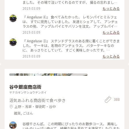
ました。 その場で注いでくれるのですが、 撮るの忘れました
😅 美味しくいただきました。 最初で最後の訪問になりました
2019.03.09
もっとみる
が、 本当に行くことが出来てよかったです。 #angeluse#アン
ヂェラス#浅草カフェ#ダッチコーヒー
『 Angeluse ④』 食べてみたかった、 レモンパイとミルフェ
は、 すでに完売していました。 友達とシェアして、 アンヂェ
ラスの他、 アップルパイとサバリンを注文。 アップルパイ
は、みっちり。 サバリンは、しみしみでした。 #angeluse#ア
2019.03.09
もっとみる
ンヂェラス#浅草カフェ#ケーキ#アップルパイ#サバリン
『 Angeluse ③』 ステンドグラスのある席に着くことができま
した。 ケーキは、名物のアンヂェラス。 バターケーキなの
に、 あっさりとしていて、 すごく美味しかったです。
#angeluse#アンヂェラス#浅草カフェ#ケーキ#おやつ
2019.03.09
もっとみる
谷中銀座商店街
ヤナカギンザショウテンガイ
388
活気あふれる商店街で食べ歩き
上野・浅草・御徒町・谷中
雑貨, ごはん
谷根千さんぽ。 この時期にぴったりのお散歩コース。 美味し
いものいっぱい食べて、綺麗な桜も見れて大満足でした◎ また