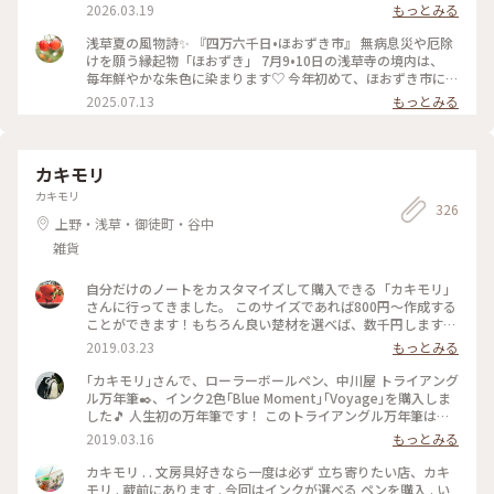
吹き抜ける 心地良い風を感じながら 眺める風景は、神々しさ
ていたので 年度末の忙しさにも心を乱されることなく 過ごし
2026.03.19
もっとみる
の中にも 下町の風情が感じられ、ほっこり♡ 素敵な夏の一日
たいです☺️ #ことりっぷ東京 #参拝 #お寺 #おみくじ
になりました。 #風景 #浅草寺 #古刹 #雷門 #仲見世 #五重塔 #
浅草夏の風物詩✨ 『四万六千日•ほおずき市』 無病息災や厄除
浅草 #上野 #東京 #ひみつの絶景
けを願う縁起物「ほおずき」 7月9•10日の浅草寺の境内は、
毎年鮮やかな朱色に染まります♡ 今年初めて、ほおずき市に行
ってきました。 混雑を覚悟してましたが、暑さのせいか 仲見
2025.07.13
もっとみる
世からもわりと空いていて（ほぼ海外の方） のんびりと楽し
むことができました😊 ここで驚いたのが、枝物のほおずきの
大きいこと✨ そしてその美しさ✨ 一本お持ち帰りしたかったの
ですが、電車で帰る事を考え 籠入り（5個）を一つ連れて帰り
カキモリ
ました♡ お店の方も水やりが欠かせないようです。 そして、
カキモリ
初めましてのほおずきの花🌼 白く小さな妖精のようなお花で
326
した✨（5枚目） #ほおずき市 #浅草寺 #浅草 #四万六千日 #ほ
上野・浅草・御徒町・谷中
おずき #鬼灯 #アートな景色
雑貨
自分だけのノートをカスタマイズして購入できる「カキモリ」
さんに行ってきました。 このサイズであれば800円〜作成する
ことができます！もちろん良い楚材を選べば、数千円します
が...笑 蔵前駅から徒歩10分ほどに位置しているので、世界に1
2019.03.23
もっとみる
冊のノートを作りたいという方は、ぜひ行ってみてくださ
い！！ #カキモリ #ノート #デート
｢カキモリ｣さんで、ローラーボールペン、中川屋 トライアング
ル万年筆✒️、インク2色｢Blue Moment｣｢Voyage｣を購入しま
した🎵 人生初の万年筆です！ このトライアングル万年筆は先
がくるんと曲がっていて、寝かせて書くと太く、立てて書くと
2019.03.16
もっとみる
細くなるという、絵を描くように字が書ける万年筆です。この
シルバーの他に黒、赤の２色があります。ケースも可愛くて🙆
カキモリ . . 文房具好きなら一度は必ず 立ち寄りたい店、カキ
⤴️ ローラーボールペンは、本当に書きやすいので、今後、何
モリ . 蔵前にあります . 今回はインクが選べる ペンを購入 . い