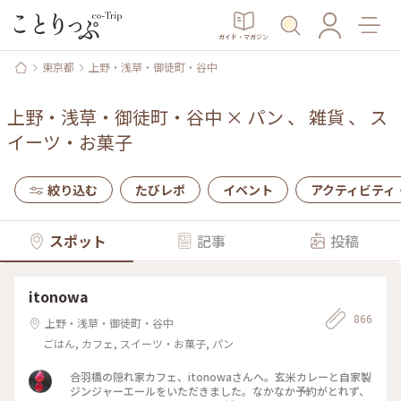
ガイド・マガジン
東京都
上野・浅草・御徒町・谷中
上野・浅草・御徒町・谷中
×
パン
、
雑貨
、
ス
イーツ・お菓子
絞り込む
たびレポ
イベント
アクティビティ
スポット
記事
投稿
itonowa
866
上野・浅草・御徒町・谷中
ごはん, カフェ, スイーツ・お菓子, パン
合羽橋の隠れ家カフェ、itonowaさんへ。玄米カレーと自家製
ジンジャーエールをいただきました。なかなか予約がとれず、