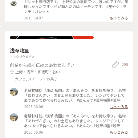
ガレット専門店です。 上野公園の裏側で少し遠いのですが、美
味しかったです✨ 私が頼んだのはサーモンです。 #華やぐ #ラ
ンチ #ガレット
2019.04.07
もっとみる
浅草梅園
アサクサウメゾノ
209
創業から続く伝統のあわぜんざい
上野・浅草・御徒町・谷中
カフェ, スイーツ・お菓子
老舗甘味処『浅草 梅園』の「あんみつ」をお持ち帰り。 名物
「あわぜんざい」のお土産もありました。 レンジでチンして
あつあつで食べられるみたい。 #あんみつ#浅草梅園#浅草
#Ayuのおやつ
2026.06.06
もっとみる
老舗甘味処『浅草 梅園』の「あんみつ」をお持ち帰り。 名物
「あわぜんざい」のお土産もありました。 レンジでチンして
あつあつで食べられるみたい。 #あんみつ#浅草梅園#浅草
#Ayuのおやつ
2026.06.06
もっとみる