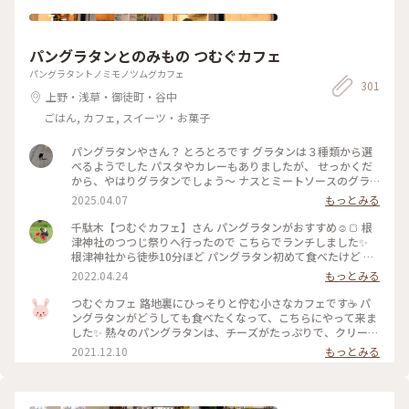
パングラタンとのみもの つむぐカフェ
パングラタントノミモノツムグカフェ
301
上野・浅草・御徒町・谷中
ごはん, カフェ, スイーツ・お菓子
パングラタンやさん？ とろとろです グラタンは３種類から選
べるようでした パスタやカレーもありましたが、 せっかくだ
から、やはりグラタンでしょう〜 ナスとミートソースのグラ
タン 中にパンとナスがごろごろ カリカリのパンもあれば、 ソ
2025.04.07
もっとみる
ースがしみしみのパンもあって 飽きません 副菜の カボチャの
ミルク煮、 切り干し大根のナポリタンも 一つ一つあじの違い
千駄木【つむぐカフェ】さん パングラタンがおすすめ☺️🍞 根
がありました 満足です ご家族連れが気軽に寄れる場所みたい
津神社のつつじ祭りへ行ったので こちらでランチしました✨
で おもちゃもいろいろ。
根津神社から徒歩10分ほど パングラタン初めて食べたけど カ
リカリのハフハフで美味しかったです😋🍴💗 そして前菜がと
2022.04.24
もっとみる
っても好みでした💕 オシャレで可愛いアットホームな落ち着
く店内も大好きなので近くへ行ったらリピしたいな(*´︶`*)❤︎
つむぐカフェ 路地裏にひっそりと佇む小さなカフェです☕ パ
#カフェランチ #パングラタン #つむぐカフェ #谷中 #根津 #千
ングラタンがどうしても食べたくなって、こちらにやって来ま
駄木 #谷根千 #谷根千カフェ #カフェ巡り #38_カフェ巡り
した✨ 熱々のパングラタンは、チーズがたっぷりで、クリーミ
ー❗ 前菜も美味しかったです🎵 #私のことりっぷ #つむぐカフ
2021.12.10
もっとみる
ェ #パングラタン #ランチ