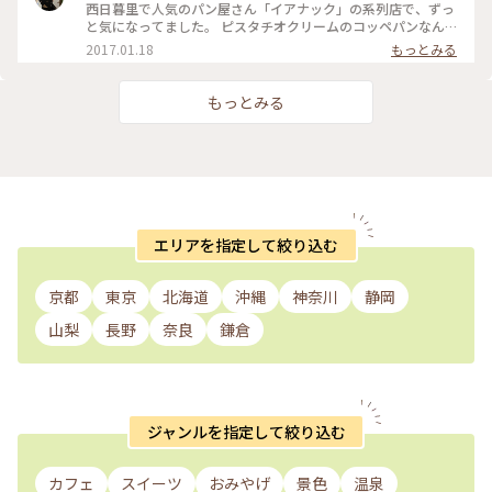
西日暮里で人気のパン屋さん「イアナック」の系列店で、ずっ
と気になってました。 ピスタチオクリームのコッペパンなん
て、あんまりお目にかかれないので即買いです。 ステーキとか
2017.01.18
もっとみる
フルーツとか、種類がたくさん。 お花見の季節に公園で食べ
たいと思いました。 #上野#上野の森さくらテラス#コッペパン
#ピスタチオ#パン
もっとみる
エリアを指定して絞り込む
京都
東京
北海道
沖縄
神奈川
静岡
山梨
長野
奈良
鎌倉
ジャンルを指定して絞り込む
カフェ
スイーツ
おみやげ
景色
温泉