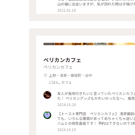
山の猫に出会いますが、私が訪れた時は夕焼けだ
い所でお昼寝😁 まさに「夕焼けだんだん」ならぬ
2021.01.18
ペリカンカフェ
ペリカンカフェ
上野・浅草・御徒町・谷中
ごはん, カフェ
友人が長年行きたいと言っていたペリカンカフ
た！ ペリカングッズもかわいかったな〜。 販
2024.10.20
【トースト専門店 ペリカンカフェ】 浅草蔵前
でも、いろんな種類があってめちゃくちゃ迷いま
ハムとの相性最高です！ 予約はできないので1
認できます！ 蔵前はカフェ開拓していきたい・・・
2024.10.19