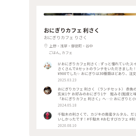
おにぎりカフェ 利さく
おにぎりカフェ りさく
上野・浅草・御徒町・谷中
ごはん, カフェ
🥢おにぎりカフェ利さく : ずっと憧れていたス
さくさんでAセットのランチをいただきました！ 
¥900でした✨ おにぎりは30種類ほどあり、
で、気になるおにぎりがたくさん🤤 迷いに迷
2025.03.23
おにぎり屋さんのおにぎり…✨ お米や海苔、
スープは季節限定の『豆乳の粕汁』を選びました！
おにぎりカフェ 利さく 〈ランチセット〉 赤魚
があったのでお昼は控えめに。 それでも、意外と
玄米1ケ お好みのおにぎり1ケ 鮭みそ(鮭皮と
です🌟 平日のお休みの日に行きましたが、意
「おにぎりカフェ 利さく」へ…☆ おにぎりと小
な〜という印象です💡 おにぎり🍙海外でも人気なのかな〜
だ末に鮭みそ(鮭皮と味噌)を☆ 赤魚の粕漬け
2024.05.18
美味 #具材豊富 #好きなおにぎりを選べます #千駄
い☆ 鮭みそのおにぎりも もちろんおいしかっ
やっぱり おにぎり屋さんのおにぎりはおいしい！ またいただ
千駄木の利さくで、カジキの南蛮タルタル、だ
ランチ #カフェ #谷根千 #千駄木
いしかったです！#千駄木 #おむすびカフェ #利
2020.08.10