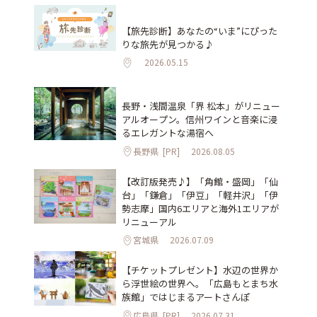
【旅先診断】あなたの“いま”にぴった
りな旅先が見つかる♪
2026.05.15
長野・浅間温泉「界 松本」がリニュー
アルオープン。信州ワインと音楽に浸
るエレガントな湯宿へ
長野県
[PR]
2026.08.05
【改訂版発売♪】「角館・盛岡」「仙
台」「鎌倉」「伊豆」「軽井沢」「伊
勢志摩」国内6エリアと海外1エリアが
リニューアル
宮城県
2026.07.09
【チケットプレゼント】水辺の世界か
ら浮世絵の世界へ。「広島もとまち水
族館」ではじまるアートさんぽ
広島県
[PR]
2026.07.31