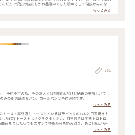
んだんで沢山の猫たちがお昼寝中でした😾💤そして何故かみんな狭
「夕焼けニャンニャン」でした(*￣∇￣*) 古くてすみません🙏💦
もっとみる
💦 #ことりっぷ東京 #谷中銀座商店街 #谷中 #日暮里 #夕焼けだんだん #猫 #にゃんことりっぷ
361
ェ。 予約不可の為、その友人と1時間並んだけど納得の美味しさでし
売のみの別店舗の食パン、ロールパンは予約必須です。
もっとみる
のトースト専門店！ トーストといえばラピュタのハムと目玉焼き！
した(笑) トーストはサクサクホカホカ、目玉焼きは半熟トロトロ、
時間待ちました💦でもスマホで整理番号を読み取り、あと何組かが確
！ #トースト #トースト専門店 #ペリカンカフェ #蔵前 #浅草
もっとみる