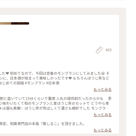
400
ました😁 そ
もありますので、ご安心を😁 #Myことりっぷ #はじめての投稿 #モンブラン #日本酒
もっとみる
り味わいたくて和のモンブランと茎ほうじ茶のセットで どうやら単
ですね 栗の蜜は寒天にかけていただきました 9/17より整理券配布と
もっとみる
階からの眺めが良くて思わず一枚📸 想像以上の迫力で楽しかった
間限定、和栗専門店の本格『栗しるこ』を頂きました。
もっとみる