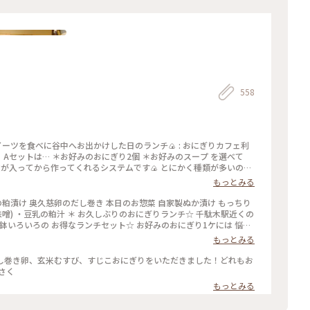
558
イーツを食べに谷中へお出かけした日のランチ🍙 : おにぎりカフェ利
Aセットは… ＊お好みのおにぎり2個 ＊お好みのスープ を選べて
注文が入ってから作ってくれるシステムです🍙 とにかく種類が多いの
って、『炙りみそにぎり』と『クリームチーズたらこ』を選びました！
もっとみる
塩などの素材、炊き方にもこだわっていてとっても美味しかったです♡
 まろやかで優しい味で美味しかった😌 : スイーツをいただく予定
の粕漬け 奥久慈卵のだし巻き 本日のお惣菜 自家製ぬか漬け もっちり
お腹いっぱいになりました🎵 : お店は千駄木駅の近くで行きやすい
味噌) ・豆乳の粕汁 ＊ お久しぶりのおにぎりランチ☆ 千駄木駅近くの
外と混んでいて20分くらい待って座れました。 外国人の方が多かった
鉢いろいろの お得なランチセット☆ お好みのおにぎり1ケには 悩ん
 : 📷:2025.3.7 Fri. : #ランチ #おにぎり #おにぎりカフェ #
やだし巻き 小松菜のお浸し ぬか漬け どれもおいしくホッとする味わ
もっとみる
木 #谷中 #東京 #milkのミルキーな毎日
たですが もっちり玄米がまた たまらなく味わい深いおいしさ☆☆☆
きたいと思います〜☆ #電車旅 #おにぎり #おむすび #
し巻き卵、玄米むすび、すじこおにぎりをいただきました！どれもお
さく
もっとみる