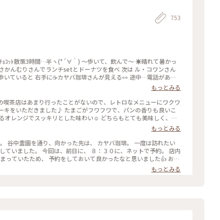
753
かんむりさんでランチsetとドーナツを食べ 次は ル・コワンさん
いていると 右手に☕️カヤバ珈琲さんが見える👀 途中…電話があり
ていたというミス💧 計1.6km歩き戻る気力がなかったので（笑） いつか
もっとみる
 「カヤバ珈琲」さんの「いつか」が偶然にも叶い 「谷中ジンジャ
頂くことが多いのですが これは今迄で一番パンチがある💨💨💨 ガム
らの喫茶店はあまり行ったことがないので、レトロなメニューにワクワ
˃̶͈̀ロ˂̶͈́)੭ꠥ⁾⁾ そのお陰でサッパリ✨ 次の目的地へ〜 #カヤバ珈
セーキをいただきました♪ たまごがフワフワで、パンの香りも良いこ
 #今年は旗を立てたところへひとつでも多く行く
香るオレンジでスッキリとした味わい☺️ どちらもとても美味しく、感
#カヤバ珈琲 #上野 #ヒーリング旅 #Myことりっぷ
もっとみる
３０に、ネットで予約。 店内
っていたため、 予約をしておいて良かったなと思いました👍 お目
ュースか、 本日のスープが選べます。 本日のスープを頼み、 コーヒ
もっとみる
 コーヒーとココアを合わせた飲み物が、 気になったのですが、 ベタ
た（笑） たまごサンドは、熱々で、 パンは、
ーヒーも、さっぱりした味で、 美味しか
ーニング#たまごサンド#珈琲#nikonfe2#散歩フィルム