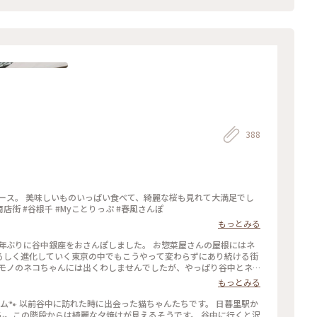
388
散歩 #谷中銀座商店街 #谷根千 #Myことりっぷ #春風さんぽ
もっとみる
年ぶりに谷中銀座をおさんぽしました。 お惣菜屋さんの屋根にはネ
るしく進化していく東京の中でもこうやって変わらずにあり続ける街
ンモノのネコちゃんには出くわしませんでしたが、やっぱり谷中とネ
ッズのお店などもあります。 (私が心底惹かれたのはたくさん並べら
もっとみる
力をもらいました。 ・ ちょうどコロナが落ち着いていた頃のおさん
しげな商店街でした。 #谷中銀座商店街 #谷中銀座 #谷中 #日暮里
階段からは綺麗な夕焼けが見えるそうです。 谷中に行くと沢