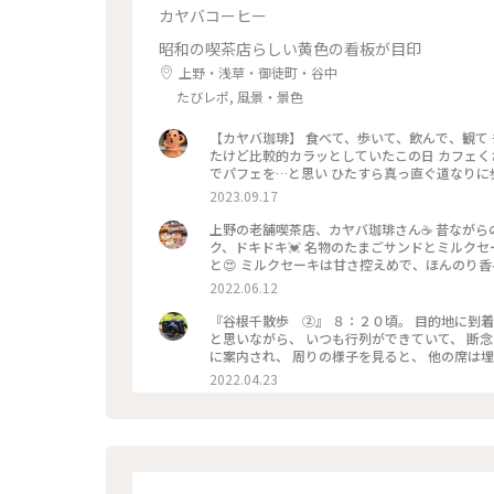
カヤバコーヒー
昭和の喫茶店らしい黄色の看板が目印
上野・浅草・御徒町・谷中
たびレポ, 風景・景色
【カヤバ珈琲】 食べて、歩いて、飲んで、観て ﾁｮｺｯﾄ散策3時間…半ヽ(*´∀｀) 〜歩いて、飲んで〜 ☀️晴れて暑かっ
たけど比較的カラッとしていたこの日 カフェくさ
でパフェを…と思い ひたすら真っ直ぐ道なりに歩
話しながら…👣ﾃｸﾃｸﾃｸﾃｸ 500mも通り過ぎ
2023.09.17
スムーズに入れた時にお邪魔しようと思っていた
ー」を（^人^） ☀️暑い日にジンジャーエールを
上野の老舗喫茶店、カヤバ珈琲さん☕️ 昔なが
シロップ…という単語が頭の中をチラッと過った様な(● 
ク、ドキドキ💓 名物のたまごサンドとミルク
琲 #秋さんぽ #私のことりっぷ旅 #カメラ旅
と😍 ミルクセーキは甘さ控えめで、ほんのり
動しきりでした✨ #たまごサンド #ミルクセーキ 
2022.06.12
『谷根千散歩 ②』 ８：２０頃。 目的地に到着。 谷中霊園を通り、向かった先は、 カヤバ珈琲。 一度は訪れたい
と思いながら、 いつも行列ができていて、 断念していました。 今回は、前日に、 ８：
に案内され、 周りの様子を見ると、 他の席は埋ま
当ての、たまごサンド✨✨ 本日のフレッシュジ
2022.04.23
ーを追加しました。 本当は、ルシアンという、
ーな物を頼んでしまいました😅 こちらも、次回はリベンジを誓いまし
少し酸味のあるパンで、 とても相性が良く、 美味しくいただきました。 コ
ったです。 名残惜しいですが、 次の目的地に向かうため、 ９：００過ぎに、お店を出ました。 #ヒーリング旅#春風
さんぽ#Myことりっぷ#谷根千散歩#カヤバ珈琲#モ