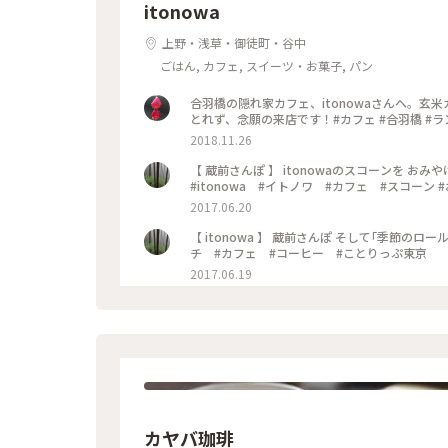
itonowa
上野・浅草・御徒町・谷中
ごはん, カフェ, スイーツ・お菓子, パン
合羽橋の隠れ家カフェ、itonowaさんへ。
とれず、念願の来店です！#カフェ #合羽橋 #ランチ
2018.11.26
【 蔵前さんぽ 】 itonowaのスコーンを 
#itonowa #イトノワ #カフェ #スコーン
2017.06.20
【 itonowa 】 蔵前さんぽ そして｢季節のロールケーキ｣🍒 #蔵前 #itonowa #イトノワ #イイホシユミコ #ラン
チ #カフェ #コーヒー #ことりっぷ東京
2017.06.19
カヤバ珈琲