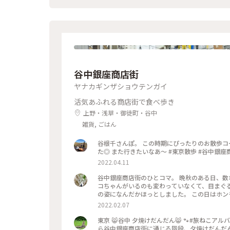
谷中銀座商店街
ヤナカギンザショウテンガイ
活気あふれる商店街で食べ歩き
上野・浅草・御徒町・谷中
雑貨, ごはん
谷根千さんぽ。 この時期にぴったりのお散歩コース。 美味しいものいっぱい食べて、綺麗な桜も見れて大満足でし
た◎ また行きたいなあ〜 #東京
2022.04.11
谷中銀座商店街のひとコマ。 晩秋のある日、数
コちゃんがいるのも変わっていなくて、目まぐ
の姿になんだかほっとしました。 この日はホ
コは切っても切れない関係です。 ネコちゃんグ
2022.02.07
れたカゴの数々。) 商店街の明るい雰囲気に活
ぽ。 お休みの日で人出も多く、とても賑やかで楽
東京 😸谷中 夕焼けだんだん😸 🐾#旅ねこアルバム🐾 以前谷中に訪れた時に出会った猫ちゃんたちです。 日暮里駅か
#東京 #商店街 #ねこさんぽ
ら谷中銀座商店街に通じる階段、夕焼けだんだん。この