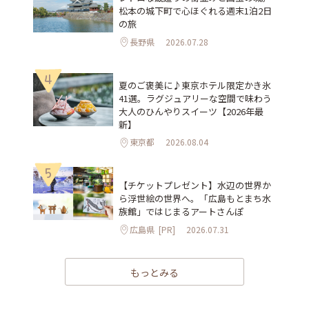
松本の城下町で心ほぐれる週末1泊2日
の旅
長野県
2026.07.28
4
夏のご褒美に♪東京ホテル限定かき氷
41選。ラグジュアリーな空間で味わう
大人のひんやりスイーツ【2026年最
新】
東京都
2026.08.04
5
【チケットプレゼント】水辺の世界か
ら浮世絵の世界へ。「広島もとまち水
族館」ではじまるアートさんぽ
広島県
[PR]
2026.07.31
もっとみる