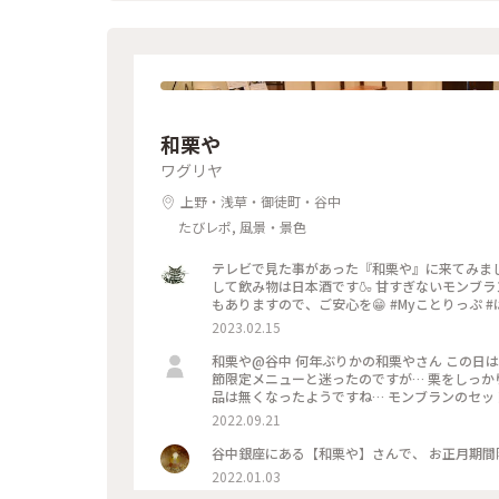
和栗や
ワグリヤ
上野・浅草・御徒町・谷中
たびレポ, 風景・景色
テレビで見た事があった『和栗や』に来てみました❤️ 初めてなので、今回は定番のモンブランにしてみ
して飲み物は日本酒です🍶 甘すぎないモンブランに、日本酒が相まって美味しかったです❤️ もちろんほうじ茶など
2023.02.15
和栗や@谷中 何年ぶりかの和栗やさん この日は割と空いていて15分くらいで着席 人丸の提供前だったからかも 季
節限定メニューと迷ったのですが… 栗をしっか
品は無くなったようですね… モンブランのセットは器も素敵✨ ほうじ茶が芳ばしくて濃さも絶妙でした モンブラン
は栗🌰と砂糖のみ 最後まで飽きない甘さでいい
2022.09.21
なっていますのでご注意を 都内に出た目的は流行りの？追いTOP GUN ３回目は大画面のIMAXで観たくて… この日
は空席が多くて人が少ない席を選べました 最上
谷中銀座にある【和栗や】さんで、 お正月期
ー！
2022.01.03