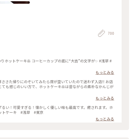
700
りホットケーキ🥞 コーヒーカップの底に“大吉”の文字が✨ #浅草 #
もっとみる
さた帰りにのぞいてみたら席が空いていたので迷わず入店‼️ お店
とても感じのいい方で、ホットケーキ🥞は昔ながらの素朴なかんじが
もっとみる
ずるい！可愛すぎる！懐かしく優しい味も最高です。癒されます。ホ
 #天国 #ホットケーキ #浅草 #東京
もっとみる