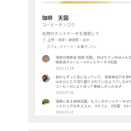
珈琲 天国
コーヒーテンゴク
名物のホットケーキを堪能して
上野・浅草・御徒町・谷中
カフェ, スイーツ・お菓子, パン
浅草の喫茶店 珈琲 天国。 外はサクッ中はふんわ
喫茶店 #コーヒー #ホットケーキ #天国
2021.11.18
前からずっと気になっていて、浅草神社⛩を参拝さ
はおひとりで切り盛りされているようでしたが
コーヒー☕️によく合って美味しかった😆💕
2020.07.06
浅草にある珈琲天国。もうこのホットケーキは
ットドッグもオススメ。 #カフェ
2020.05.11