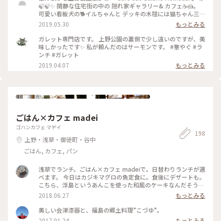
🍃🍃✨ 閑静な住宅街の中の 隠れ家ギャラリー& カフェ☕️🍰。
可愛い看板犬の🐕イルちゃんと デッキの木陰には猫ちゃん三匹
🐈🐈🐈🍃🌿🌿 #お散歩 #上野公園カフェ #根津 #隠れ家カフェ #
2019.05.30
もっとみる
看板犬
ガレット専門店です。 上野公園の裏側で少し遠いのですが、美
味しかったです✨ 私が頼んだのはサーモンです。 #華やぐ #ラ
ンチ #ガレット
2019.04.07
もっとみる
ごはん×カフェ madei
ゴハンカフェ マデイ
198
上野・浅草・御徒町・谷中
ごはん, カフェ, パン
浅草でランチ。ごはん×カフェ madeiで。日替わりランチが選
べます。 今日はカジキマグロの魚定食に。食後にデザートも。
こちら、浮島というあんこを使った和風のケーキなんだそう。
抹茶味とレモン味が選べたのでレモンに。しっとりやわらか
2018.06.27
もっとみる
く、カステラより密度が高いケーキでした。店主さんが福島出
身だそうで、ゆべしなんかもあってまた行きたくなりました。
美しい会津漆器と、福島の郷土料理”こづゆ”。
#東京#浅草#カフェごはん#スイーツ#カフェ
2017.01.24
もっとみる