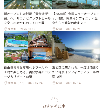
新オープンした銭湯「黄金湯 新
【2026年】全国ニューオープンホ
宿」へ。サウナとクラフトビール
テル8選。絶景インフィニティ温
を楽しむ癒やしのレトロ空間
泉から文化財の邸宅まで
東京都
2026.08.06
全国
2026.07.26
自由気ままな夏旅へ♪プールや
海と空に癒される、一度は泊まり
BBQが楽しめる、爽快な森のコテ
たい絶景インフィニティプールの
ージ＆リゾート15選
宿10選
栃木県
[PR]
2026.07.24
全国
2026.07.14
おすすめ記事