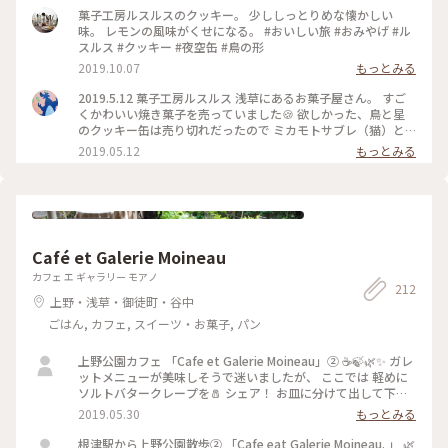
菓子工房ルスルスのクッキー。 少ししっとりめな懐かしい
味。 レモンの風味がくせになる。 #おいしい旅 #おみやげ #ル
スルス #クッキー #夜空缶 #鳥の形
2019.10.07
もっとみる
2019.5.12 菓子工房ルスルス 浅草にあるお菓子屋さん。 すご
くかわいい焼き菓子を売っていました🍪 欲しかった、鳥と星
のクッキー缶は売り切れだったので ミカモトサブレ（猫）と
紅茶クッキーを買って帰りました🐱💕 今はイートインはお休
2019.05.12
もっとみる
みしているみたいです。 #東京 #浅草 #スイーツ #クッキ
ー
Café et Galerie Moineau
カフェ エ ギャラリー モアノ
212
上野・浅草・御徒町・谷中
ごはん, カフェ, スイーツ・お菓子, パン
上野公園カフェ 「Cafe et Galerie Moineau」② ☕️🍃🌿✨ ガレ
ットメニューが美味しそうで迷いましたが、 ここでは 軽めに
ソルトバタークレープを🧂 シェア！ お皿に分けて出して下さ
いました。 お庭には季節を感じる植栽がされていました！ 🌿
2019.05.30
もっとみる
🌳🌿🌱🍃🌼 #お散歩 #隠れ家カフェ #上野公園カフェ #ガレッ
ト
根津駅から上野公園散歩② 「Cafe eat Galerie Moineau. 」 🌿