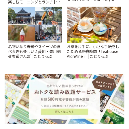
楽しむモーニングとランチ | こ
りっぷ
とりっぷ
名物いなり寿司やスイーツの食
お茶を片手に、小さな手紙をし
べ歩きも楽しい♪愛知・豊川稲
たためる鎌倉時間「Teahouse
荷参道さんぽ | ことりっぷ
AlonAlne」 | ことりっぷ