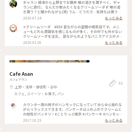
ギャラン 根津から上野までお散歩 喉の渇きを潤すべく、ギャ
ランに直行。 なんだか飲みたくなるクリームソーダ🍹 喉の渇
き潤う？と聞かれながら(笑) うん…どうだろ…気持ちは潤うか
な😂 #上野#カフェ#喫茶店#レトロ#ギャラン#クリームソーダ
2020.07.24
もっとみる
#夏だね
✳︎クリームソーダ ¥850 昔ながらの空間の喫茶店です。メニ
ューもどれも雰囲気を感じるものが多く、その中でも外せない
クリームソーダを注文。 昔ながらのようなバニラアイスがメ
ロンソーダとマッチしてとてもよかったです。 オール喫煙席な
2020.03.26
もっとみる
のでタバコが苦手な方には少し行きにくいかもしれません。 #
カフェ #喫茶店 #上野 #クリームソーダ #レトロ
Cafe Asan
カフェアサン
53
上野・浅草・御徒町・谷中
カフェ, スイーツ・お菓子, パン
カウンター席の椅子がハンモックになっていてゆらゆら揺れな
がらリラックスできます。パンケーキはふわふわでクリームと
の相性がバッチリ！#ことりっぷ東京 #パンケーキ #ハンモッ
ク
2017.10.23
もっとみる