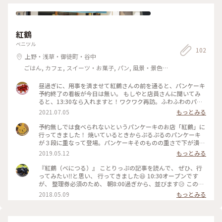
紅鶴
ベニツル
102
上野・浅草・御徒町・谷中
ごはん, カフェ, スイーツ・お菓子, パン, 風景・景色,
名所・旧跡
昼過ぎに、用事を済ませて紅鶴さんの前を通ると、パンケーキ
予約終了の看板が今日は無い。 もしやと店員さんに聞いてみ
ると、13:30なら入れますと！ワクワク再訪。ふわふわのパン
ケーキ🥞を食べることが出来ました。はちみつとバターに季節
2021.07.05
もっとみる
のフルーツ 桃をトッピング🍑期待以上の美味しさに満足です。
予約無しでは食べられないというパンケーキのお店「紅鶴」に
行ってきました！ 焼いているときからぷるぷるのパンケーキ
が３段に重なって登場。パンケーキそのものの重さで下が潰れ
るふわふわ感！ どの味も丁寧かつ手の込んだ作りで、とても
2019.05.12
もっとみる
美味しかったです♪ #カフェ #おいしい時間
『紅鶴（べにつる）』 ことりっぷの記事を読んで、 ぜひ、行
ってみたい‼️と思い、 行ってきました😆 10:30オープンです
が、 整理券必須のため、 朝8:00過ぎから、並びます😥 この時
間でも、 すでに６名並んでいました😵 （土曜日だったからか
2018.05.09
もっとみる
も💦） 無事に、10:55～の整理券をいただき、 食べることが出
来ました。 ノーマルのものに、 季節のフルーツを注文。 ふわ
ふわ、甘しょっぱい生地。 季節のフルーツと、 カスタードソ