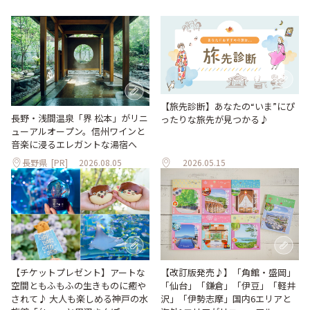
【旅先診断】あなたの“いま”にぴ
長野・浅間温泉「界 松本」がリニ
ったりな旅先が見つかる♪
ューアルオープン。信州ワインと
音楽に浸るエレガントな湯宿へ
長野県
[PR]
2026.08.05
2026.05.15
【改訂版発売♪】「角館・盛岡」
【チケットプレゼント】アートな
「仙台」「鎌倉」「伊豆」「軽井
空間ともふもふの生きものに癒や
沢」「伊勢志摩」国内6エリアと
されて♪ 大人も楽しめる神戸の水