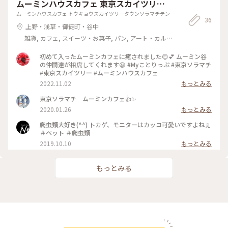
ムーミンハウスカフェ 東京スカイツリー
次回はおすすめメニューの あんバタートーストをいただいて
タウン・ソラマチ店
ムーミンハウスカフェ トウキョウスカイツリータウンソラマチテン
みたいなぁ…☆ あ ちなみにだるまのおみくじは『吉』でした
36
☆ #カスタードフラン #焼菓子 #カフェ #谷中キッテ通り #へび
上野・浅草・御徒町・谷中
道 #根津 #千駄木 #谷中
雑貨, カフェ, スイーツ・お菓子, パン, アート・カル
チャー, ライフスタイル, 風景・景色
初めて入ったムーミンカフェに癒されました😊💕 ムーミン谷
の仲間達が相席してくれます😆 #Myことりっぷ #東京ソラマチ
#東京スカイツリー #ムーミンハウスカフェ
2022.11.02
もっとみる
東京ソラマチ ムーミンカフェ👍✨
2020.01.26
もっとみる
爬虫類大好き(^^) トカゲ、モニターはカッコ可愛いですよねぇ
＃ペット ＃爬虫類
2019.10.10
もっとみる
もっとみる