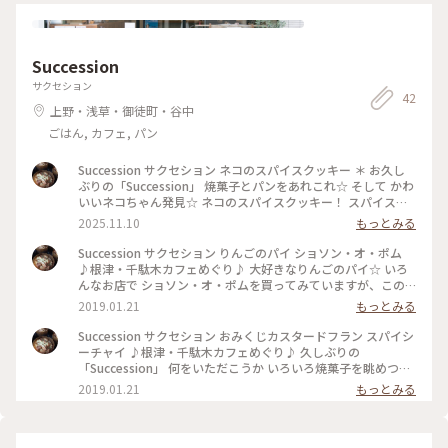
Succession
サクセション
42
上野・浅草・御徒町・谷中
ごはん, カフェ, パン
Succession サクセション ネコのスパイスクッキー ＊ お久し
ぶりの「Succession」 焼菓子とパンをあれこれ☆ そして かわ
いいネコちゃん発見☆ ネコのスパイスクッキー！ スパイスは
・チャイエキス ・シナモン ・カルダモン ・ホワイトペッパー
2025.11.10
もっとみる
・ナツメグ ・オールスパイス 小さなネコちゃんにスパイスた
っぷり☆ ミルクティーにピッタリの おいしい スパイスクッキ
Succession サクセション りんごのパイ ショソン・オ・ポム
ーでした〜☆ #ことりっぷ #クッキー #スパイス #ネコ #焼菓子
♪根津・千駄木カフェめぐり♪ 大好きなりんごのパイ☆ いろ
#谷中 #谷根千 #千駄木 #根津 #日暮里
んなお店で ショソン・オ・ポムを買ってみていますが、この
形・大きさは初めてかも！ トースターであっためて… サクッ
2019.01.21
もっとみる
と香ばしくバターの香り豊か☆ りんごはトロッと甘さ控えめ
☆ うわっ…おいしっ☆ さすが人気商品！ これはリピ決定！で
Succession サクセション おみくじカスタードフラン スパイシ
す(o^^o) 次回も楽しみ☆ #アップルパイ #ショソン・オ・ポム
ーチャイ ♪根津・千駄木カフェめぐり♪ 久しぶりの
#フランス菓子 #焼菓子 #おみやげ #カフェ #谷中キッテ通り #
「Succession」 何をいただこうか いろいろ焼菓子を眺めつつ
へび道 #根津 #千駄木 #谷中
今日は 定番スイーツのカスタードフラン☆ 新年のこの日のカ
2019.01.21
もっとみる
スタードフランには だるまのおみくじが！ つるんとしたふる
ふるのカスタード☆ 大きめカットですが 甘さ控えめなので食
べやすく スイスイ食べられちゃいます(^^) そして寒い冬にい
ただく スパイシーチャイは体の芯から温かくしてくれます☆