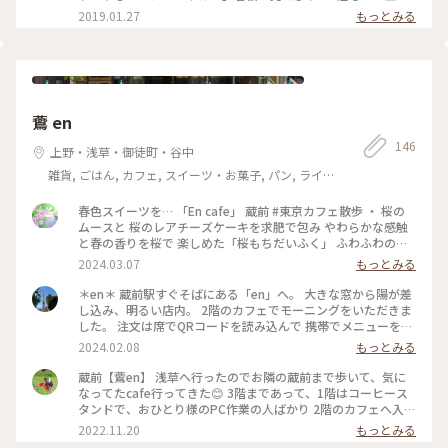
直結❗️昭和な感じです。またこれも味がある雰囲気。ひっきり
2019.01.27
もっとみる
なしにお客さんが来ます。 電話して予約注文して、ロールパン
と1.5斤の食パンを購入😊 予約しなくても、売り切れでなけれ
ば食パンは、買えそうですが確実にゲットしたいなら電話予約
必須です❗️前日に電話しましたが山形パンは買えませんでし
た。1ヶ月前から予約できます。 ロールパンは、シンプルなの
に凄く味わい深くてあっという間に食べてしまいます。 食パン
鷰 en
とロールパン ズッシリと中身がつまってる感じです。 毎日 飽
きずに食べれる〜毎日 食べたい😍 日曜祝日は、お休みです💦
146
上野・浅草・御徒町・谷中
#パン #パン巡り #浅草
雑貨, ごはん, カフェ, スイーツ・お菓子, パン, ライフ
スタイル
春色スイーツを… 「En cafe」 蔵前 #東京カフェ散歩 ・ 桜の
ムースと 桜のレアチーズケーキを求肥で包み やわらかな感触
と春の香りを桜で 楽しめた「桜もちだいふく」 ふわふわの口
どけと桜の風味が優しく 心地よく楽しめた桜ラテ。 ・ この時
2024.03.07
もっとみる
期だけしか味わえない桜スイーツ。 とても美味しくいただき
ました。 ・ アクセス 蔵前駅徒歩1分。 #春色さがし#蔵前カフ
＊en＊ 蔵前駅すぐそばにある「en」へ。 大きな窓から陽が差
ェ#浅草カフェ#蔵前#浅草 #エンカフェ#en#encafe #桜スイー
し込み、明るい店内。 2階のカフェでモーニングをいただきま
ツ
した。 注文は席でQRコードを読み込んで 携帯でメニューを選
んで確定する形式でした。 ちゃんと注文できたのかなと不安
2024.02.08
もっとみる
でしたが しばらく待つと運ばれてきました。 ドリップコーヒ
ーとホットサンド ハム&チーズ。 軽く食べるのにちょうど良
蔵前【鷰en】 浅草へ行ったのでお隣の蔵前まで歩いて、気に
かったです。 外国の方も多く、朝から次々お客さんが訪れる
なってたcafe行ってきた😊 3階まであって、1階はコーヒース
お洒落カフェでした。 #冬の旅 #私のことりっぷ旅 #東京 #東
タンドで、おひとり様のPC作業の人ばかり 2階のカフェへ入り
京さんぽ #蔵前 #蔵前さんぽ #蔵前カフェ #蔵前モーニング
ました！ 3階はレストランだったかな、見てないので忘れちゃ
2022.11.20
もっとみる
った お目当ての、クッキー&チーズクリームケーキは売り切れ