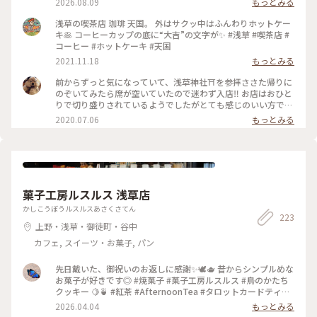
2026.08.09
もっとみる
浅草の喫茶店 珈琲 天国。 外はサクッ中はふんわりホットケー
キ🥞 コーヒーカップの底に“大吉”の文字が✨ #浅草 #喫茶店 #
コーヒー #ホットケーキ #天国
2021.11.18
もっとみる
前からずっと気になっていて、浅草神社⛩を参拝ささた帰りに
のぞいてみたら席が空いていたので迷わず入店‼️ お店はおひと
りで切り盛りされているようでしたがとても感じのいい方で、
ホットケーキ🥞は昔ながらの素朴なかんじがコーヒー☕️によく
2020.07.06
もっとみる
合って美味しかった😆💕
菓子工房ルスルス 浅草店
かしこうぼうルスルスあさくさてん
223
上野・浅草・御徒町・谷中
カフェ, スイーツ・お菓子, パン
先日戴いた、御祝いのお返しに感謝✨🕊️🫖 昔からシンプルめな
お菓子が好きです◎ #焼菓子 #菓子工房ルスルス #鳥のかたち
クッキー 🍋🍵 #紅茶 #AfternoonTea #タロットカードティー
🐰
2026.04.04
もっとみる