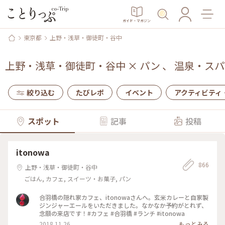
ガイド・マガジン
東京都
上野・浅草・御徒町・谷中
上野・浅草・御徒町・谷中
×
パン
、
温泉・スパ
絞り込む
たびレポ
イベント
アクティビティ
スポット
記事
投稿
itonowa
866
上野・浅草・御徒町・谷中
ごはん, カフェ, スイーツ・お菓子, パン
合羽橋の隠れ家カフェ、itonowaさんへ。玄米カレーと自家製
ジンジャーエールをいただきました。なかなか予約がとれず、
念願の来店です！#カフェ #合羽橋 #ランチ #itonowa
2018.11.26
もっとみる