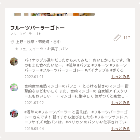
でした(ノД`ll) なのでまたプリ活🍮 ︎︎︎︎︎︎☑︎クリームプディング(生
クリーム) ︎︎︎︎︎︎☑︎紫芋ラテ プリンはとろとろのやつ！✨ 紫芋はけっ
こうサラサラしてたなぁ🤔 メニューや店内はお洒落だけど、ガ
ヤガヤしててファミレスみたいな雰囲気でした(笑) そういう意
味では、入りやすい🤭 #蔵前カフェ #台東区カフェ #浅草カフ
フルーツパーラーゴトー
ェ #東京カフェ #38_カフェ巡り
フルーツパーラーゴトー
117
上野・浅草・御徒町・谷中
カフェ, スイーツ・お菓子, パン
パイナップル通年だったから来てみた！ おいしかったです、他
のもまた食べたいなー。 #浅草 #パフェ #フルーツ #フルーツ
パーラー #フルーツパーラーゴトー #パイナップル #ざくろ
2022.01.01
もっとみる
宮崎産の完熟マンゴーのパフェ ・ とろける甘さのマンゴー 衝
撃的なほどおいしく また、宮崎マンゴーの 自家製アイスクリ
ームもおいしい ・ マンゴーに集中して 気がつくと完食して
ました ・ ・ 待ちも多い人気店 この日は梅雨らしいお天気 待
2021.07.02
もっとみる
ちもなくいただくことが出来ましたが 行列に並んでも食べた
いゴトーさんのパフェです ・ #フルーツパーラーゴトー#マン
#浅草 の#フルーツパーラー と言えば、 #フルーツパーラーゴ
ゴーパフェ#浅草#浅草カフェ#夏色さがし
トー さんです！ 朝イチから並びました💦 #フルーツサンド ハ
ーフサイズ #食パン は、#ペリカン のパン いい仕事されていま
す👍 #フルーツづくし #わたしの街 #フルーツ
2019.09.04
もっとみる