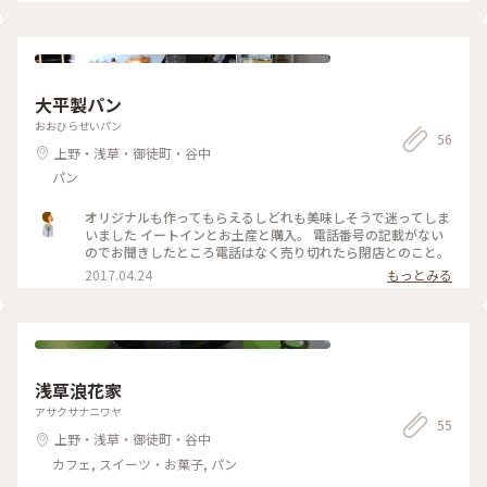
文すると、 こちらも超厚切りです♡ツナトーストもオススメ
ですよ♡ . #厚切りトーストのお店 #東京#上野#純喫茶#厚切り
トースト#パン
大平製パン
おおひらせいパン
56
上野・浅草・御徒町・谷中
パン
オリジナルも作ってもらえるしどれも美味しそうで迷ってしま
いました イートインとお土産と購入。 電話番号の記載がない
のでお聞きしたところ電話はなく売り切れたら閉店とのこと。
2017.04.24
もっとみる
浅草浪花家
アサクサナニワヤ
55
上野・浅草・御徒町・谷中
カフェ, スイーツ・お菓子, パン