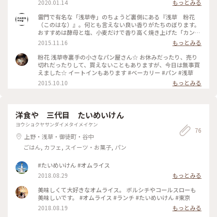
2020.01.14
もっとみる
ていました。 餡は納得の美味しさなんですが、負けないくら
いパン生地も美味しい！ふわふわでやわらか～い生地はいくら
雷門で有名な「浅草寺」のちょうど裏側にある『浅草 粉花
でも食べれちゃいそうです😊 あんですMATOBAから1分も歩か
（このはな）』。何とも言えない良い香りがたちのぼります。
ないうちにある「粉花」さん(スポットはこちらに合わせてま
おすすめは酵母と塩、小麦だけで香り高く焼き上げた「カンパ
す)小さな可愛らしいお店には小さな可愛らしいパンがいっぱ
ーニュ」。餅粉のような、もちもちと粘りのある生地が特徴で
2015.11.16
もっとみる
いでした😊姉妹でやっているそうで、お二人ともこれまた可愛
す♪ #日本で見つけたパリ #浅草 #パン屋 #酵母パン
いらしい💕こちらのお店、パン旅でも紹介されて気になってま
粉花 浅草寺裏手の小さなパン屋さん☆ お休みだったり、売り
した。 ベーグルがカリカリ&モチモチで新食感！これはクセに
切れだったりして、買えないこともありますが、今日は無事買
なりそうです😋 #浅草#パン屋#あんですMATOBA#粉花#パン
えました☆ イートインもあります #ベーカリー #パン #浅草
旅#パン屋巡り2020
2015.10.10
もっとみる
洋食や 三代目 たいめいけん
ヨウショクヤサンダイメタイメイケン
76
上野・浅草・御徒町・谷中
ごはん, カフェ, スイーツ・お菓子, パン
#たいめいけん #オムライス
2018.08.29
もっとみる
美味しくて大好きなオムライス。 ボルシチやコールスローも
美味しいです。 #オムライス #ランチ #たいめいけん #東京
2018.08.19
もっとみる