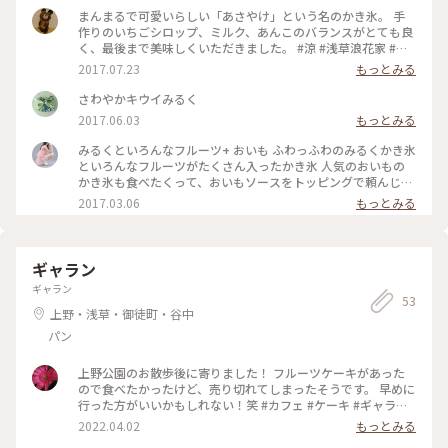
まんまるで可愛いらしい「あさやけ」という名のかき氷。 手
作りのいちごシロップ、ミルク、あんこのバランスがとても良
く、最後まで美味しくいただきました。 #涼 #浅草浪花家 #浅
草 #かき氷
2017.07.23
もっとみる
さわやかキウイみるく
2017.06.03
もっとみる
みるくといろんなフルーツ+ おいも ふわっふわのみるくかき氷
といろんなフルーツがたくさん入ったかき氷 人気のおいもの
かき氷も食べたくって、おいもソースをトッピングで頼んじゃ
いました！ 濃厚でまったりのおいもソースもとっても美味し
2017.03.06
もっとみる
かったです！ 寒い日でもペロリと食べられちゃうくらい、ふ
んわり柔らかなかき氷でした🍧 #カフェ #かき氷 #浅草 #和ス
イーツ
ギャラン
ギャラン
53
上野・浅草・御徒町・谷中
パン
上野公園のお散歩後に寄りました！ フルーツケーキがあった
ので食べたかったけど、売り切れてしまったそうです。 早めに
行った方がいいかもしれない！笑 #カフェ #ケーキ #ギャラン
#上野
2022.04.02
もっとみる