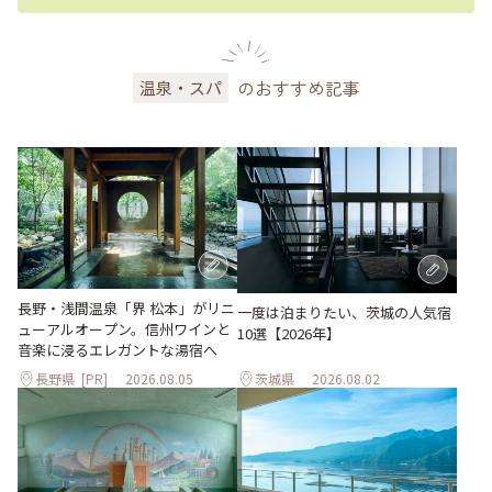
のおすすめ記事
温泉・スパ
長野・浅間温泉「界 松本」がリニ
一度は泊まりたい、茨城の人気宿
ューアルオープン。信州ワインと
10選【2026年】
音楽に浸るエレガントな湯宿へ
長野県
[PR]
2026.08.05
茨城県
2026.08.02