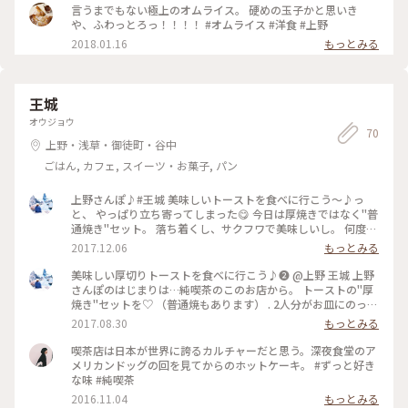
言うまでもない極上のオムライス。 硬めの玉子かと思いき
や、ふわっとろっ！！！！ #オムライス #洋食 #上野
2018.01.16
もっとみる
王城
オウジョウ
70
上野・浅草・御徒町・谷中
ごはん, カフェ, スイーツ・お菓子, パン
上野さんぽ♪#王城 美味しいトーストを食べに行こう〜♪っ
と、 やっぱり立ち寄ってしまった😋 今日は厚焼きではなく"普
通焼き"セット。 落ち着くし、サクフワで美味しいし。 何度で
も寄りたくなるお店ってありますよね(*^^*)♪ 純喫茶の空間や
2017.12.06
もっとみる
っぱり好きです♡ . ☆モーニング8時〜11時 ☆上野丸井の真裏
にあります。 . #厚切りトーストのお店 #東京#上野#純喫茶#ト
美味しい厚切りトーストを食べに行こう♪❷ @上野 王城 上野
ースト
さんぽのはじまりは…純喫茶のこのお店から。 トーストの"厚
焼き"セットを♡ （普通焼もあります） . 2人分がお皿にのって
きたもので、 分厚い上にさらなるボリューム感。 バターがし
2017.08.30
もっとみる
みしみの部分と パンのしっとりもっちりの部分とを 味わいな
がらいただきました。 シンプルなバター♡が、美味しいぃ
喫茶店は日本が世界に誇るカルチャーだと思う。深夜食堂のア
ぃ〜♪ この塩加減が！好きなのです！ 厚さも"超"をつけたく
メリカンドッグの回を見てからのホットケーキ。 #ずっと好き
なる分厚さ！ 朝8時からオープンしているので、 上野さんぽや
な味 #純喫茶
観光のスタートにぴったりです。 . ☆モーニング8時〜11時 ☆
2016.11.04
もっとみる
上野丸井の真裏にあります。 11時からもバタートーストを注