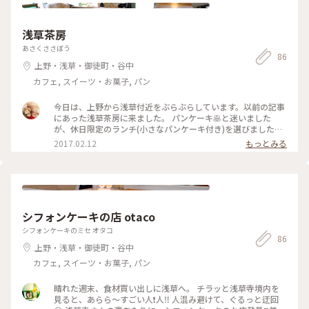
ースと一緒に食べると、 ちょうど良い甘さ加減に‼️ ３枚ありま
すが、 ペロッといただけちゃいました✨ #お茶時間#パンケー
キ#紅鶴#浅草#ことりっぷ東京#甘いもの#カフェ
浅草茶房
あさくささぼう
86
上野・浅草・御徒町・谷中
カフェ, スイーツ・お菓子, パン
今日は、上野から浅草付近をぶらぶらしています。以前の記事
にあった浅草茶房に来ました。 パンケーキ🥞と迷いました
が、休日限定のランチ(小さなパンケーキ付き)を選びました。
パスタ二種かハンバーグが選べて、パンケーキとフルーツティ
2017.02.12
もっとみる
ーが付いて、1,980円とお得です💕 #スィーツ #カフェ #ランチ
シフォンケーキの店 otaco
シフォンケーキのミセ オタコ
86
上野・浅草・御徒町・谷中
カフェ, スイーツ・お菓子, パン
晴れた週末、食材買い出しに浅草へ。 チラッと浅草寺境内を
見ると、あらら〜すごい人❗️人‼️ 人混み避けて、ぐるっと迂回