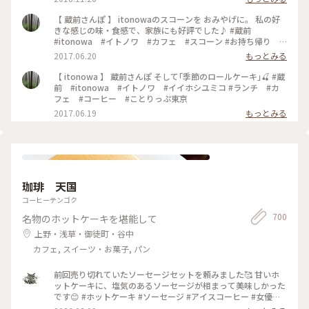
【 蔵前さんぽ 】 itonowaのスコーンを おみやげに。 私の好
きな感じの味・食感で、家族にも好評でした♪ #蔵前
#itonowa #イトノワ #カフェ #スコーン #お持ち帰り #
おみやげ
2017.06.20
もっとみる
【 itonowa 】 蔵前さんぽ そして｢季節のロールケーキ｣🍒 #蔵
前 #itonowa #イトノワ #イイホシユミコ #ランチ #カ
フェ #コーヒー #ことりっぷ東京
2017.06.19
もっとみる
珈琲 天国
コーヒーテンゴク
700
名物のホットケーキを堪能して
上野・浅草・御徒町・谷中
カフェ, スイーツ・お菓子, パン
前回売り切れていたソーセージセットを頼みました🥰 甘いホ
ットケーキに、塩気のあるソーセージが相まって美味しかった
です😊 #ホットケーキ #ソーセージ #アイスコーヒー #女優め
し