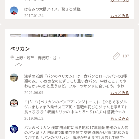
はちみつ大根アイス。驚きと感動。
2017.01.24
もっとみる
ペリカン
187
上野・浅草・御徒町・谷中
パン
浅草の老舗『パンのペリカン』は、食パンとロールパンの2種
類のみ。 小さめなのにずっしり重い食パン。 中はここまでや
わらかいのかと思うほど。フルーツサンドに合いそう。やわら
かいけど、モチモチ食感。 カリカリにトーストすると中はフワ
2021.06.09
もっとみる
ッとして、バターも合う。 毎日食べられる飽きのこないパン。
さすが、“時代が変わっても変わらない味”。 #浅草#ペリカン#
🍞( '-' 🍞 )ペリカンのパンでアレンジトースト 《ぐるぐるグル
パン屋#田原町#パン#パンのペリカン
グルましゅまろ乗せスモア風・薔薇の花びらジャムを添えて》
長っ😆😆😆 * 表面カリッの 中はとろ〜り(๑'ڤ'๑) 薔薇🌹✨の花
びらジャムがアクセント❣️ * 🍞ペリカンの食パンは どんな食べ
2019.06.12
もっとみる
方をしても 美味しいですよね😻 大好き💕 * ☔️🐌梅雨の時期 ち
ょっと肌寒い日に あったかいトーストいかがでしょうか(๑´ㅂ
パンのペリカン 浅草 田原町にある昭和17年創業 老舗の大人気
`๑) * #パンが好き #ペリカン #食パン #パン #アレンジトース
のパン屋さん 田原町2番出口を出て 交差点向かい側に昭和の香
ト
りがする「パンのペリカン」看板が見えます❗️ お店もTHE工場