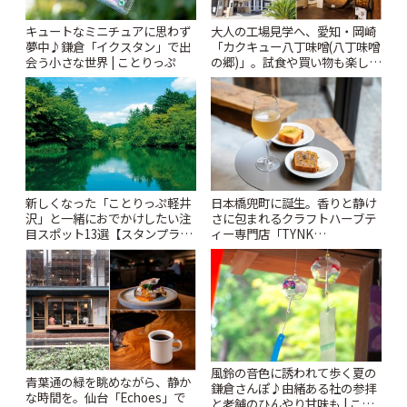
キュートなミニチュアに思わず
大人の工場見学へ、愛知・岡崎
夢中♪鎌倉「イクスタン」で出
「カクキュー八丁味噌(八丁味噌
会う小さな世界 | ことりっぷ
の郷)」。試食や買い物も楽しみ
♪ | ことりっぷ
新しくなった「ことりっぷ軽井
日本橋兜町に誕生。香りと静け
沢」と一緒におでかけしたい注
さに包まれるクラフトハーブテ
目スポット13選【スタンプラリ
ィー専門店「TYNK
ー開催中】 | ことりっぷ
Kabutocho」 | ことりっぷ
風鈴の音色に誘われて歩く夏の
青葉通の緑を眺めながら、静か
鎌倉さんぽ♪由緒ある社の参拝
な時間を。仙台「Echoes」で
と老舗のひんやり甘味も | こと