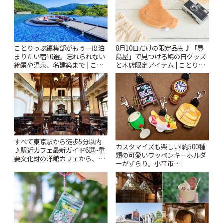
ことりっぷ編集部がもう一度泊
8月10日だけの限定品も♪「豊
まりたい宿10選。忘れられない
島屋」で見つける鳩の日グッズ
絶景や温泉、名建築まで | こと
と本店限定アイテム | ことりっ
りっぷ
ぷ
すべて東京駅から徒歩5分以内
カスタマイズも楽しい!約500種
♪駅近カフェ最新ガイド6選~重
類の可愛いワッペンキーホルダ
要文化財の洋館カフェから、改
ーがずらり。小平市
札すぐのレトロ喫茶まで~ | こと
「Kimamaya T&K」 | ことりっ
りっぷ
ぷ