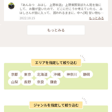
＿＿＿＿＿＿＿＿＿＿＿ 1900円（税込） お買い上げ＼(^o^)
『あんみつ みはし 上野本店』 上野東照宮ぼたん苑を後に
／ えっ👀⁉️ みつまめしか写ってないじゃないかっって⁉️ だっ
して、 お腹が空いたので、 どこに行こうか考えていたら、 み
て、写真を撮る前に食べちゃったんだもん😛 ここの寒天、し
はしさんが目に入って、 誘われるままに、中へ(笑) 甘い物も、
っかりした固さで好き💖 豆もちょっと柔らかくて好き💖 手提
しょっぱいものも食べたくて(笑) あわぜんざいと磯辺焼きを注
2022.10.15
もっとみる
げ袋が高級感があっていいんだわ〰️💕 紙も厚いし底板が入っ
文。 ほぼ同時に来ました(笑) 先に、磯辺焼きをいただきまし
ているから丈夫だし、持ち手が糸をよってあるヒモというとこ
た。 熱々、お餅も柔らかく、のびます(笑) あっという間にぺろ
ろがいいんだわ〰️💕 おいしかった😌❤️ ごちそうさまでした😋
りと食べ終わりました🤣 あわぜんざいの方が、熱々‼️ 餡もドロ
もっとみる
#みはし #みつまめ #みつ豆 #上野 #甘味処 #テイクアウト #み
っとしていて、 あわと合わせて食べると、 本当に美味しい🥰
つまめには杏が入っていた #季節の限定いちごみつまめも捨て
🥰 口直しの、梅も、美味しくいただきました。 皆さん、あん
がたかったね
みつ食べている人が多くて、 そりゃそうだよなぁと😅😅 で
も、食べたかったから、 幸せでした🥰🥰🥰 次回は、あんみ
つ、食べに行きます(笑) #私のことりっぷ2022#Myことりっぷ
#秋いろとりどり#みはし#あんみつみはし#あわぜんざい#磯辺
焼き#日本茶#nikonfe2#散歩フィルム
エリアを指定して絞り込む
京都
東京
北海道
沖縄
神奈川
静岡
山梨
長野
奈良
鎌倉
ジャンルを指定して絞り込む