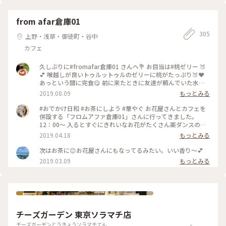
も深ーくて美味しいと友人談😍 お水はハワイのお水とのこと
です🌈 すごく居心地のよいcafeでした。 #秋いろとりどり#My
ことりっぷ#上野#黒門町#うさぎやcafe#うさぎや#あんこ#粒
from afar倉庫01
餡
305
上野・浅草・御徒町・谷中
カフェ
久しぶりに#fromafar倉庫01 さんへ💐 お目当は#桃ゼリー 🍑
💕 喉越しが良いトゥルットゥルのゼリーに桃がたっぷり🍑❤️
あっという間に完食😋 前に来たときに友達が頼んでいた水鳥
𓅮を注文してみた😆 爽やかな香りの緑茶✨ おいしかった〜😋
2019.08.09
もっとみる
ゼリーと緑茶で爽やかな組み合わせ❣️ 夏に良いかも〜😎🌞 開
店前から並んで特等席GET😆 その甲斐あって素敵なお花たち
#おでかけ日和 #お茶にしよう #華やぐ お花屋さんとカフェを
を眺めながらほっこりタイム💐💕 最高の贅沢❤️ #スイーツ#ス
併設する「フロムアファ倉庫01」さんに行ってきました。
イーツ女子 #スイーツ好き#カフェ#カフェ活#カフェめぐり#も
12：00〜 入るとすぐにきれいなお花がたくさん薬ダンスの様
もゼリー#桃活#水鳥#緑茶#ゼリー#ほうじ茶ラテ#花#花とカフ
な箪笥の上に飾ってあり、アレンジなどの注文などができる様
2019.04.18
もっとみる
ェ#東京カフェ#蔵前カフェ#cafe
です。 変わった色形のラナンキュラスやトルコキキョウなどな
どきれいで、変わったお花がたくさんありました。 ドライフ
次はお茶に😊お花屋さんにもなってるみたい。いい香り〜💕
ラワーも素敵でした。 カフェラテ（ラテアート）といちごタ
2019.03.09
もっとみる
ルト🍓 和風のコーヒーカップ☕️とても美味しかったです いち
ご🍓にピンクのメレンゲがカリカリ、サクサクしていて可愛い
タルトでした。
チーズガーデン 東京ソラマチ店
チーズガーデンとうきょうソラマチてん