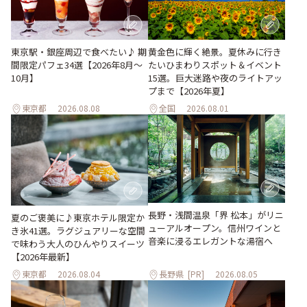
東京駅・銀座周辺で食べたい♪ 期
黄金色に輝く絶景。夏休みに行き
間限定パフェ34選【2026年8月～
たいひまわりスポット＆イベント
10月】
15選。巨大迷路や夜のライトアッ
プまで【2026年夏】
東京都
2026.08.08
全国
2026.08.01
長野・浅間温泉「界 松本」がリニ
夏のご褒美に♪東京ホテル限定か
ューアルオープン。信州ワインと
き氷41選。ラグジュアリーな空間
音楽に浸るエレガントな湯宿へ
で味わう大人のひんやりスイーツ
【2026年最新】
東京都
2026.08.04
長野県
[PR]
2026.08.05