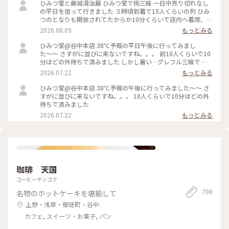
ひみつ堂と藤城清治展 ひみつ堂で桃三昧 一日中売り切れなし
の平日を狙って行きました ３時頃到着で15人くらいの列 ひみ
つのとなりも開放されてたからか10分くらいで店内へ着席、、
超スムーズ！ カウンター席は目の前でいろいろなかき氷の過
2026.08.09
もっとみる
程が見られて楽しい。。目移りしてしまう👀 桃三昧は見た目
のまんま 余計な味がしないフレッシュな桃！ 中に隠れたクリ
ひみつ堂@谷中本店 38℃予報の平日午後に行ってみまし
ームが冷えた舌を休ませてくれます これ、かなり重要です！
た〜〜 さすがに並びに来ないですね。。。 前10人くらいで10
この日は日本橋丸善で開催中の藤城清治先生の版画展にも 102
分ほどの外待ちで済みました しかし暑い…グレフル三昧で 果
歳になられた今年も新作を披露されてます 写真はNGですが前
肉たくさん載って甘いと苦いがちょうどいい！ よーぐると蜜
2026.07.22
もっとみる
回より作品がたくさんあって楽しめました
がいらないくらいしっかり柑橘の味🍋 溶けても生ジュースみ
たいで最後まで美味しかった 夜の部で桃メニューが出る日で
ひみつ堂@谷中本店 38℃予報の午後に行ってみました〜〜 さ
迷ったけどさすがに２時間待てない、、、 それに17時からけ
すがに並びに来ないですね。。。 10人くらいで10分ほどの外
っこう並ぶのよね。。日没前でまだ暑いし！ 以外と日中は穴
待ちで済みました
場なのかもです。
2026.07.22
もっとみる
珈琲 天国
コーヒーテンゴク
700
名物のホットケーキを堪能して
上野・浅草・御徒町・谷中
カフェ, スイーツ・お菓子, パン