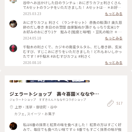
谷中へお出かけした日のランチ🍙 : おにぎりカフェ利さくさん
でAセットのランチをいただきました！ Aセットは… ＊お好み
のおにぎり2個 ＊お好みのスープ を選べて¥900でした✨ おに
2025.03.23
もっとみる
ぎりは30種類ほどあり、注文が入ってから作ってくれるシステ
ムです🍙 とにかく種類が多いので、気になるおにぎりがたく
おにぎりカフェ 利さく 〈ランチセット〉 赤魚の粕漬け 奥久慈
さん🤤 迷いに迷って、『炙りみそにぎり』と『クリームチーズ
卵のだし巻き 本日のお惣菜 自家製ぬか漬け もっちり玄米1ケ
たらこ』を選びました！ おにぎり屋さんのおにぎり…✨ お米
お好みのおにぎり1ケ 鮭みそ(鮭皮と味噌) ・豆乳の粕汁 ＊ お
や海苔、塩などの素材、炊き方にもこだわっていてとっても美
久しぶりのおにぎりランチ☆ 千駄木駅近くの「おにぎりカフ
2024.05.18
もっとみる
味しかったです♡ スープは季節限定の『豆乳の粕汁』を選び
ェ 利さく」へ…☆ おにぎりと小鉢いろいろの お得なランチセ
ました！ まろやかで優しい味で美味しかった😌 : スイーツをい
ット☆ お好みのおにぎり1ケには 悩んだ末に鮭みそ(鮭皮と味
千駄木の利さくで、カジキの南蛮タルタル、だし巻き卵、玄米
ただく予定があったのでお昼は控えめに。 それでも、意外と
噌)を☆ 赤魚の粕漬けやだし巻き 小松菜のお浸し ぬか漬け ど
むすび、すじこおにぎりをいただきました！どれもおいしかっ
お腹いっぱいになりました🎵 : お店は千駄木駅の近くで行きや
れもおいしくホッとする味わい☆ 鮭みそのおにぎりも もちろ
たです！#千駄木 #おむすびカフェ #利さく
すいです🌟 平日のお休みの日に行きましたが、意外と混んで
んおいしかったですが もっちり玄米がまた たまらなく味わい
2020.08.10
もっとみる
いて20分くらい待って座れました。 外国人の方が多かった
深いおいしさ☆☆☆ やっぱり おにぎり屋さんのおにぎりはお
な〜という印象です💡 おにぎり🍙海外でも人気なのかな〜 :
いしい！ またいただきたいと思います〜☆ #電車旅 #おにぎり
📷:2025.3.7 Fri. : #ランチ #おにぎり #おにぎりカフェ #美味 #
#おむすび #ランチ #カフェ #谷根千 #千駄木
具材豊富 #好きなおにぎりを選べます #千駄木 #谷中 #東京
#milkのミルキーな毎日
ジェラートショップ 壽々喜園×ななやコ
ラボショップ
ジェラートショップ すずきえん×ななやコラボショップ
517
上野・浅草・御徒町・谷中
カフェ, スイーツ・お菓子
私は6番の抹茶と紅茶の味を食べました！ 紅茶の方はすごく好
みで、毎日でも食べたい味です☺️ 6番でもすごく抹茶の味が強