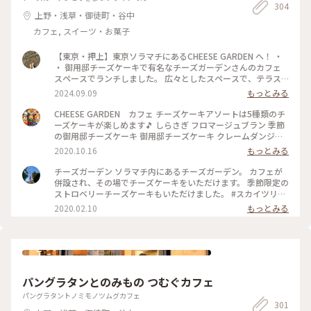
304
上野・浅草・御徒町・谷中
カフェ, スイーツ・お菓子
【東京・押上】東京ソラマチにあるCHEESE GARDEN へ！ ・
・ 御用邸チーズケーキで有名なチーズガーデンさんのカフェ
スペースでランチしました。 広々としたスペースで、テラス
席もありました。 ・ 『チーズスパイスチキンカレー(グリル野
2024.09.09
もっとみる
菜)』と秋限定かのかな？『ハッシュドビーフ』を注文しまし
た。 ・ スープカレーのようなサラッとしたルーで、大きめの
CHEESE GARDEN カフェ チーズケーキアソートは5種類のチ
野菜もたくさん乗っていて、とっても美味しかったです。 思っ
ーズケーキが楽しめます🎵 しらさぎ フロマージュブラン 季節
たよりチーズは控えめでした。 ・ ・ #スカイツリータウン #ス
の御用邸チーズケーキ 御用邸チーズケーキ クレームダンジュ
カイツリー #スカイツリーカフェ #スカイツリーグルメ #ソラ
さすがに甘いので、苦いコーヒーと一緒に。
2020.10.16
もっとみる
マチ #チーズガーデン #スカイツリーランチ
チーズガーデン ソラマチ内にあるチーズガーデン。 カフェが
併設され、その場でチーズケーキをいただけます。 季節限定の
ストロベリーチーズケーキもいただけました。 #スカイツリー
#チーズケーキ
2020.02.10
もっとみる
パングラタンとのみもの つむぐカフェ
パングラタントノミモノツムグカフェ
301