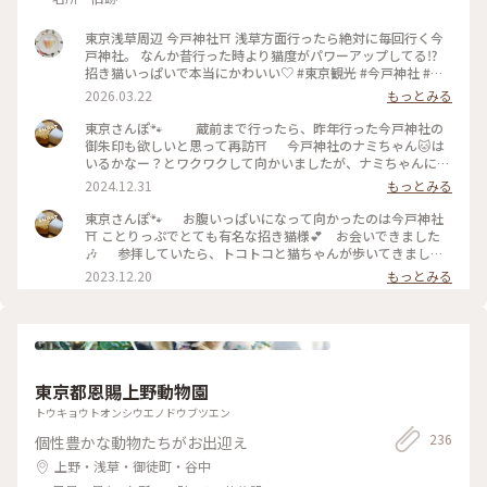
東京浅草周辺 今戸神社⛩️ 浅草方面行ったら絶対に毎回行く今
戸神社。 なんか昔行った時より猫度がパワーアップしてる⁉️
招き猫いっぱいで本当にかわいい♡ #東京観光 #今戸神社 #開
運旅 #かわいい神社 #かわいいおみくじ
2026.03.22
もっとみる
東京さんぽ🐾 蔵前まで行ったら、昨年行った今戸神社の
御朱印も欲しいと思って再訪⛩️ 今戸神社のナミちゃん🐱は
いるかなー？とワクワクして向かいましたが、ナミちゃんにも
会えなかった🥲 たくさんのかわいい招き猫さんに癒してもら
2024.12.31
もっとみる
いました( ´｡•ω•)ﾉ"(っ <。) #ベストトリップ2024 #ご利益
めぐり #東京散歩 #御朱印
東京さんぽ🐾 お腹いっぱいになって向かったのは今戸神社
⛩ ことりっぷでとても有名な招き猫様💕 お会いできました
🎶 参拝していたら、トコトコと猫ちゃんが歩いてきまし
た。この子がナミちゃん⁉︎ ナミちゃんにも会えて嬉しい✨
2023.12.20
もっとみる
境内にはあちこちに猫の置物。 猫づくしの今戸神社。 招き猫
パワーをたくさんいただいたので、宝くじ買いました🤣 #ベ
ストトリップ2023 #冬の旅 #私のことりっぷ旅 #東京都 #台東
区
東京都恩賜上野動物園
トウキョウトオンシウエノドウブツエン
236
個性豊かな動物たちがお出迎え
上野・浅草・御徒町・谷中