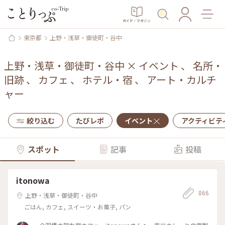
ガイド・マガジン
東京都
上野・浅草・御徒町・谷中
上野・浅草・御徒町・谷中
×
イベント
、
名所・
旧跡
、
カフェ
、
ホテル・宿
、
アート・カルチ
ャー
絞り込む
たびレポ
イベント
アクティビテ
スポット
記事
投稿
itonowa
866
上野・浅草・御徒町・谷中
ごはん, カフェ, スイーツ・お菓子, パン