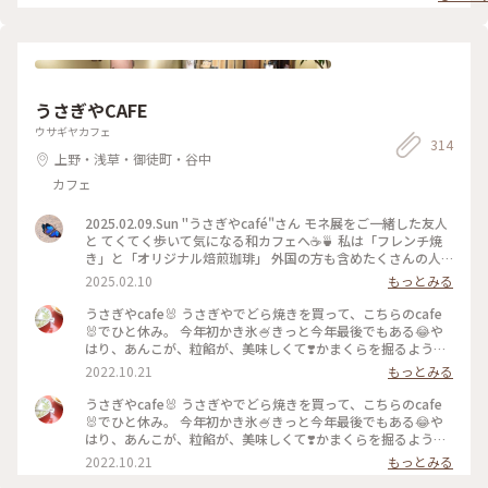
粒あん#クリームチーズ#コーヒー
#trip#bread#japan#azuki#anko#creamcheese#coffee#relaxtime
うさぎやCAFE
ウサギヤカフェ
314
上野・浅草・御徒町・谷中
カフェ
2025.02.09.Sun "うさぎやcafé"さん モネ展をご一緒した友人
と てくてく歩いて気になる和カフェへ☕️🍵 私は「フレンチ焼
き」と「オリジナル焙煎珈琲」 外国の方も含めたくさんの人
が歩く日曜の上野… お喋りしながらの甘味はホッとしました
2025.02.10
もっとみる
その後は不忍池をぐるりと一周散歩してから 帰路につきまし
た🚃 #うさぎやカフェ #上野 #どら焼き #珈琲 #ぽかぽか
うさぎやcafe🐰 うさぎやでどら焼きを買って、こちらのcafe
🐰でひと休み。 今年初かき氷🍧きっと今年最後でもある😂や
はり、あんこが、粒餡が、美味しくて❣️かまくらを掘るように
食べて下さいって言われて、ワクワク😀はちみつと粒餡がいい
2022.10.21
もっとみる
バランスです。 抹茶は練ってから作ります、とのことで、とて
も深ーくて美味しいと友人談😍 お水はハワイのお水とのこと
うさぎやcafe🐰 うさぎやでどら焼きを買って、こちらのcafe
です🌈 すごく居心地のよいcafeでした。 #秋いろとりどり#My
🐰でひと休み。 今年初かき氷🍧きっと今年最後でもある😂や
ことりっぷ#上野#黒門町#うさぎやcafe#うさぎや#あんこ#粒
はり、あんこが、粒餡が、美味しくて❣️かまくらを掘るように
餡
食べて下さいって言われて、ワクワク😀はちみつと粒餡がいい
2022.10.21
もっとみる
バランスです。 抹茶は練ってから作ります、とのことで、とて