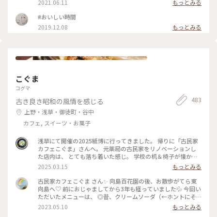
2021.06.11
もっとみる
た。 今日は、蔵前店限定のほうじ茶で香りづけしたホットチ
ョコレートと一番人気のスモアをたべました。 （スモア→グ
#おいしい時間
ラハムクラッカーの上にチョコレートガナッシュとマシュマロ
2019.12.08
もっとみる
が乗っていて、注文を受けてから表面を焼き上げてくれます）
「濃いものどうし、失敗したかな💦」と思いましたが思いのほ
かあっさりとした甘さで美味しくいただきました。 ダンデラ
イオン、鎌倉、表参道にありましたがいつの間にやらなくなっ
て、東京にはいまはここだけになってしまったのですね。 土日
は混雑しているようですが、平日夕方は待つことなく入れまし
た。 また来ようと思います❤️ #春風さんぽ #Myことりっぷ #蔵
こぐま
前 #カフェ #まだまだ #行きたいカフェが #いっぱい
コグマ
483
古き良き昭和の風情を感じる
上野・浅草・御徒町・谷中
カフェ, スイーツ・お菓子
浅草にて開催の2025紙博に行ってきました。 帰りに「古民家
カフェこぐま」さんへ。 元薬局の古民家をリノベーションし
た店内は、 とても落ち着いた感じ。 学校の机＆椅子が懐かし
いかった！ 食事とスイーツで悩みましたが、 今回はランチ兼
2025.03.15
もっとみる
ディナーとして焼きオムライス。 卵の下にチーズが入ってい
て、美味しかったです。 次はスイーツをいただきたいな〜 #曳
古民家カフェこぐま さん✨ 向島百花園の後、お散歩がてら東
舟 #東向島 #古民家カフェ #スカイツリー
向島へ♡ 前におじゃましてから3年も経っていました💦 今回い
ただいたメニューは、 ◎昔、クリームソーダ（←ホントにそ
ういう名前） ◎焼きカレー ここに来ると頼みたくなるクリー
2023.05.10
もっとみる
ムソーダ（笑） （前回も投稿していた😂） そしてお初の焼き