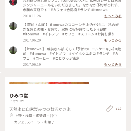
合羽橋の隠れ家カフェ、itonowaさんへ。玄米カレーと自家製
ジンジャーエールをいただきました。なかなか予約がとれず、
念願の来店です！#カフェ #合羽橋 #ランチ #itonowa
2018.11.26
もっとみる
【 蔵前さんぽ 】 itonowaのスコーンを おみやげに。 私の好
きな感じの味・食感で、家族にも好評でした♪ #蔵前
#itonowa #イトノワ #カフェ #スコーン #お持ち帰り #
おみやげ
2017.06.20
もっとみる
【 itonowa 】 蔵前さんぽ そして｢季節のロールケーキ｣🍒 #蔵
前 #itonowa #イトノワ #イイホシユミコ #ランチ #カ
フェ #コーヒー #ことりっぷ東京
2017.06.19
もっとみる
ひみつ堂
ヒミツドウ
726
天然氷に自家製みつの贅沢かき氷
上野・浅草・御徒町・谷中
カフェ, スイーツ・お菓子