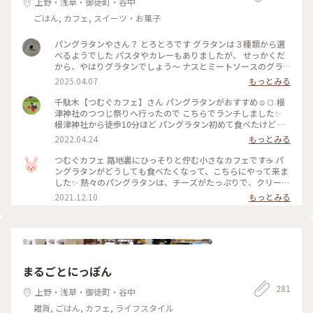
上野・浅草・御徒町・谷中
ごはん, カフェ, スイーツ・お菓子
パングラタンやさん？ とろとろです グラタンは３種類から選
べるようでした パスタやカレーもありましたが、 せっかくだ
から、やはりグラタンでしょう〜 ナスとミートソースのグラ
タン 中にパンとナスがごろごろ カリカリのパンもあれば、 ソ
2025.04.07
もっとみる
ースがしみしみのパンもあって 飽きません 副菜の カボチャの
ミルク煮、 切り干し大根のナポリタンも 一つ一つあじの違い
千駄木【つむぐカフェ】さん パングラタンがおすすめ☺️🍞 根
がありました 満足です ご家族連れが気軽に寄れる場所みたい
津神社のつつじ祭りへ行ったので こちらでランチしました✨
で おもちゃもいろいろ。
根津神社から徒歩10分ほど パングラタン初めて食べたけど カ
リカリのハフハフで美味しかったです😋🍴💗 そして前菜がと
2022.04.24
もっとみる
っても好みでした💕 オシャレで可愛いアットホームな落ち着
く店内も大好きなので近くへ行ったらリピしたいな(*´︶`*)❤︎
つむぐカフェ 路地裏にひっそりと佇む小さなカフェです☕ パ
#カフェランチ #パングラタン #つむぐカフェ #谷中 #根津 #千
ングラタンがどうしても食べたくなって、こちらにやって来ま
駄木 #谷根千 #谷根千カフェ #カフェ巡り #38_カフェ巡り
した✨ 熱々のパングラタンは、チーズがたっぷりで、クリーミ
ー❗ 前菜も美味しかったです🎵 #私のことりっぷ #つむぐカフ
2021.12.10
もっとみる
ェ #パングラタン #ランチ
まるごとにっぽん
281
上野・浅草・御徒町・谷中
雑貨, ごはん, カフェ, ライフスタイル