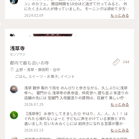
フェ開拓していきたい・・・！ #トースト #トースト専門店 #
ン」のカフェ。 開店時間を10分ほど過ぎて行ってみると、 外
ペリカンカフェ #蔵前 #浅草
にたくさんの人が待っていました。 モーニングは諦めて夕方
行ってみました。 16時30分少し前。 お店に着くとまだたくさ
2024.02.09
もっとみる
んの人が。 17時のラストオーダーまで待っても 案内できない
かもと言われましたが 待ってみました。 17時の3分前に回っ
てきた順番。 この日一番最後の客でしたが、なんとか入れて
ラッキーでした。 フルーツサンドは終わっていたので オムレ
ツサンドを。 食パンの片側にはケチャップ、 反対側にはマヨ
ネーズ。 見た目の綺麗さに嬉しくなりました。 食べるとふん
浅草寺
わり柔らかい食パンにまず感動。 オムレツも優しいおいしさ
で幸せでした。 パンが人気の理由がよく分かりました。 本当
センソウジ
はトーストのモーニングが食べたかったので 次回東京に行っ
344
都内で最も古いお寺
たときにはまた行ってみようと思いました。 #冬の旅 #私のこ
とりっぷ旅 #東京 #東京さんぽ #蔵前 #蔵前さんぽ #田原町 #蔵
上野・浅草・御徒町・谷中
前カフェ #ペリカンカフェ
ごはん, スイーツ・お菓子, イベント
浅草 散歩 賑わう街を のんびりと歩きながら、久しぶりに浅草
寺へ。 雷門から 浅草寺の表参道、仲見世へ 建ち並ぶ 朱塗りの
店舗の先には 宝蔵門 入母屋造りの建物は、荘厳で 美しい佇ま
い 思わず 見惚れてしまいます♡ こちらに掲げられている お馴
2026.07.29
もっとみる
染みの "小舟町"と記された大提灯が 見当たらず。。 調べてみ
ると、10年ぶりに 掛け替えられるとのこと、 10月末頃に 新調
【浅草寺】 お参りしてきました😌 やはり、人、人、人！！ は
され、お目見えするそうです。 本堂でお参り、上から境内を眺
ぐれたら帰れないよーと 子どもに声をかけている家族とすれ
めました。 参拝の人々で 華やぐ境内、凛と佇む 五重塔 社殿を
違いました 引いたおみくじには 前向きになれる言葉が書かれ
吹き抜ける 心地良い風を感じながら 眺める風景は、神々しさ
ていたので 年度末の忙しさにも心を乱されることなく 過ごし
2026.03.19
もっとみる
の中にも 下町の風情が感じられ、ほっこり♡ 素敵な夏の一日
たいです☺️ #ことりっぷ東京 #参拝 #お寺 #おみくじ
になりました。 #風景 #浅草寺 #古刹 #雷門 #仲見世 #五重塔 #