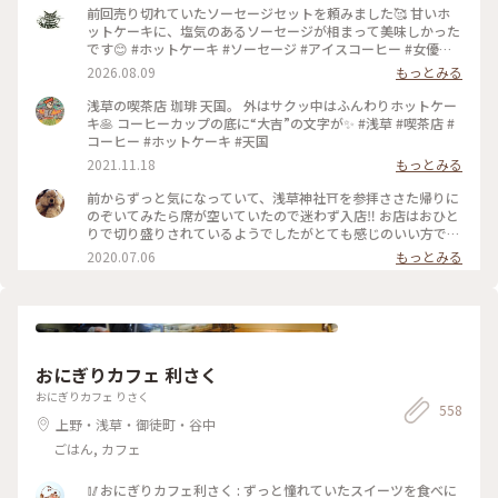
前回売り切れていたソーセージセットを頼みました🥰 甘いホ
ットケーキに、塩気のあるソーセージが相まって美味しかった
です😊 #ホットケーキ #ソーセージ #アイスコーヒー #女優め
し
2026.08.09
もっとみる
浅草の喫茶店 珈琲 天国。 外はサクッ中はふんわりホットケー
キ🥞 コーヒーカップの底に“大吉”の文字が✨ #浅草 #喫茶店 #
コーヒー #ホットケーキ #天国
2021.11.18
もっとみる
前からずっと気になっていて、浅草神社⛩を参拝ささた帰りに
のぞいてみたら席が空いていたので迷わず入店‼️ お店はおひと
りで切り盛りされているようでしたがとても感じのいい方で、
ホットケーキ🥞は昔ながらの素朴なかんじがコーヒー☕️によく
2020.07.06
もっとみる
合って美味しかった😆💕
おにぎりカフェ 利さく
おにぎりカフェ りさく
558
上野・浅草・御徒町・谷中
ごはん, カフェ
🥢おにぎりカフェ利さく : ずっと憧れていたスイーツを食べに