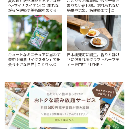
夏の軽井沢を堪能する小さな旅
ことりっぷ編集部がもう一度泊
へ~マイナスイオンに包まれな
まりたい宿10選。忘れられない
がら名建築や美術館をめぐろう
絶景や温泉、名建築まで | こと
~ | ことりっぷ
りっぷ
キュートなミニチュアに思わず
日本橋兜町に誕生。香りと静け
夢中♪鎌倉「イクスタン」で出
さに包まれるクラフトハーブテ
会う小さな世界 | ことりっぷ
ィー専門店「TYNK
Kabutocho」 | ことりっぷ