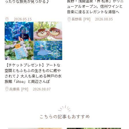
長野・浅間温泉「界 松本」がリニ
ったりな旅先が見つかる♪
ューアルオープン。信州ワインと
音楽に浸るエレガントな湯宿へ
2026.05.15
長野県
[PR]
2026.08.05
【チケットプレゼント】アートな
空間ともふもふの生きものに癒や
されて♪ 大人も楽しめる神戸の水
族館「átoa」と周辺さんぽ
兵庫県
[PR]
2026.08.07
こちらの記事もおすすめ