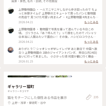
風景・景色, 名所・旧跡, その他施設
上野動物園🦁 ・ 一人でニヤニヤしながら歩き回ったので ちょ
っと休憩タイム🥐 上野駅のエキュートで買ったパンと動物園
の売店で 見つけた可愛い肉まん💕 ・ #上野動物園 #肉まんちゃ
ん #フラミンゴの羽は美しい
2026.04.21
もっとみる
上野動物園🦍 ・ 動物園で写真を撮って遊んでいる今日この
頃。 ゴリラさん『あ？呼んだ？』って顔をしたので パシャリ
😆本当に人間みたいで面白い！ その後、ハシビロコウさんを
見に行くと、お部屋の中で 自分の美しい羽にウットリしなが
2026.04.21
もっとみる
ら身だしなみを 整えていらっしゃいました😊 ・ #上野動物園
#ゴリラの親分 #ハシビロコウ
ありがとう♡ シャオシャオ🐼レイレイ🐼 あと数日で 中国へ旅
立つ 上野動物園の 2頭のジャイアントパンダ、 昨日(1月24日)
会いに行って来ました。 小さかった頃 何度か観に行く機会が
ありましたが、今回は久しぶり。。 大きくなりましたね💕 体
2026.01.25
もっとみる
重は約100キロ、毛並みも凛々しく 立派な姿に✨✨ レイレイ、
シャオシャオ、それぞれの飼育室に 20人ほどのグループに分
かれて 2方向から1分ずつ観られます。 直前に 餌の補給があ
り、少し待ったあとの入場、 もぐもぐタイムの真っ只中でし
た。 どっかりと座り込んで お行儀良く 笹を頬張るレイレイ、
(1〜2枚目) 笹の中に潜り込んで、お気に入りの笹を選んで食べ
ギャラリー猫町
る シャオシャオ(3〜5枚目)の 愛くるしい姿を観ることが出来
ました。 ガラスの向こうで 熱い視線を送る 私たちなど まった
ギャラリーネコマチ
く気にする事なく、マイペースの シャオシャオと レイレ
235
猫をモチーフにした個性ある作品を展示
イ。。 私たちも 思わず笑顔に。。 ちょっとした動きに 優しい
歓声が上がったり… 和気藹々とした 空気の パンダ舎は、静か
上野・浅草・御徒町・谷中
で 穏やかな時間が 流れていました。 中国に帰っても、いつま