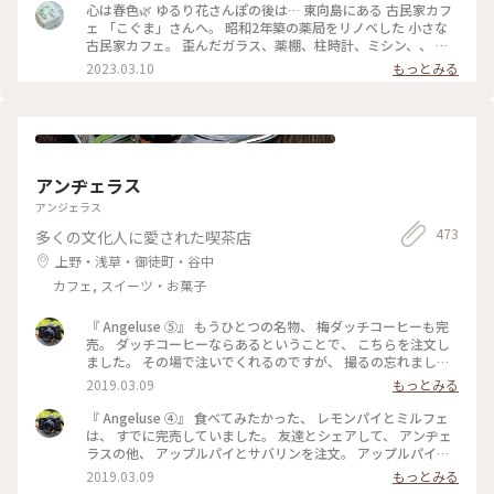
カレー旨しです！🍛 * 相変わらずレトロ感溢れ、ダウンライト
心は春色🌿 ゆるり花さんぽの後は… 東向島にある 古民家カフ
が落ち着きます。 ポイントカードをもらったので、 また訪問
ェ 「こぐま」さんへ。 昭和2年築の薬局をリノベした 小さな
したいと思います🧸💕 #こぐま #古民家カフェ #レトロ #もと
古民家カフェ。 歪んだガラス、薬棚、柱時計、ミシン、、 古
薬局 #ランチ #スイーツ食べてないよ #私のことりっぷ旅 #レ
いものと、学校の机と椅子などなど… なんともノスタルジック
2023.03.10
もっとみる
トロな街 #ひとりカフェ部
な店内で あんみつ玉と ジャスミン茶、 ショコラと珈琲のタル
トと こぐまブレンドを。 コーヒーカップとポットには カフェ
のロゴ、こぐまの絵付け。。 ほっこりカフェ時間になりまし
た。 #心は春色#東向島#こぐま#古民家カフェ#東京カフェ#ゆ
るりカフェ時間#レトロな街 #Myことりっぷ #私のことりっぷ
旅
アンヂェラス
アンジェラス
473
多くの文化人に愛された喫茶店
上野・浅草・御徒町・谷中
カフェ, スイーツ・お菓子
『 Angeluse ⑤』 もうひとつの名物、 梅ダッチコーヒーも完
売。 ダッチコーヒーならあるということで、 こちらを注文し
ました。 その場で注いでくれるのですが、 撮るの忘れました
😅 美味しくいただきました。 最初で最後の訪問になりました
2019.03.09
もっとみる
が、 本当に行くことが出来てよかったです。 #angeluse#アン
ヂェラス#浅草カフェ#ダッチコーヒー
『 Angeluse ④』 食べてみたかった、 レモンパイとミルフェ
は、 すでに完売していました。 友達とシェアして、 アンヂェ
ラスの他、 アップルパイとサバリンを注文。 アップルパイ
は、みっちり。 サバリンは、しみしみでした。 #angeluse#ア
2019.03.09
もっとみる
ンヂェラス#浅草カフェ#ケーキ#アップルパイ#サバリン