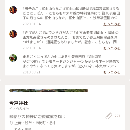
#田子の月 #富士山もなか #富士山頂 #静岡 #浅草凌雲閣 #まる
ごとにっぽん ・ こちらも年末年始の特別催事にて 御菓子庵 田
子の月さんの 富士山もなか，富士山頂˚✧₊ ・ 浅草凌雲閣のジ
オラマにもちょっぴり感動˚✧₊ 明治23年に完成した12階建ての
2023.01.04
もっとみる
展望塔。 当時から浅草の賑わいが想像できますね。 ・ まるご
とにっぽん楽しみました♪
#きびだんご #めでたきびだんご #山方永寿堂 #岡山 ・ 岡山の
山方永寿堂さんのきびだんご， おめでたいお正月限定品を見
つけました˚✧₊ 通常版もありましたが，記念にこちらを。 岡山
に行きたいです♡
2023.01.04
もっとみる
まるごとにっぽんの中にある生姜専門店「GINGER
FACTORY」でレモネードジンジャー😋 多少レモネード効果で
まろやかになってる気はしますが、遊びのない本気のジンジャ
エールです。 かなり辛めで、ストローで勢いよく吸うと生姜が
2019.08.21
もっとみる
口にいっぱいに(笑) これは食べるジンジャエール！ 体がポカポ
カしてきて、明日はきっと美声だわと確信しました😂 #浅草#
まるごとにっぽん#ジンジャエール
今戸神社
イマドジンジャ
271
縁結びの神様に恋愛成就を願う
上野・浅草・御徒町・谷中
名所・旧跡