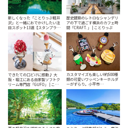
新しくなった「ことりっぷ軽井
歴史建築のレトロなシャンデリ
沢」と一緒におでかけしたい注
アの下で過ごす横浜のカフェ時
目スポット13選【スタンプラリ
間「CRAFT. 」 | ことりっぷ
ー開催中】 | ことりっぷ
カスタマイズも楽しい!約500種
できたての口どけに感動♪ 大
類の可愛いワッペンキーホルダ
阪・堀江にある自家製ソフトク
ーがずらり。小平市
リーム専門店「GUFO」 | こと
「Kimamaya T&K」 | ことりっ
りっぷ
ぷ