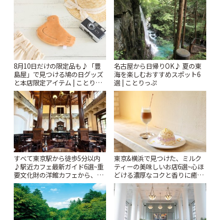
8月10日だけの限定品も♪「豊
名古屋から日帰りOK♪ 夏の東
島屋」で見つける鳩の日グッズ
海を楽しむおすすめスポット6
と本店限定アイテム | ことりっ
選 | ことりっぷ
ぷ
すべて東京駅から徒歩5分以内
東京&横浜で見つけた、ミルク
♪駅近カフェ最新ガイド6選~重
ティーの美味しいお店6選~心ほ
要文化財の洋館カフェから、改
どける濃厚なコクと香りに癒や
札すぐのレトロ喫茶まで~ | こと
されるティータイム~ | ことりっ
りっぷ
ぷ