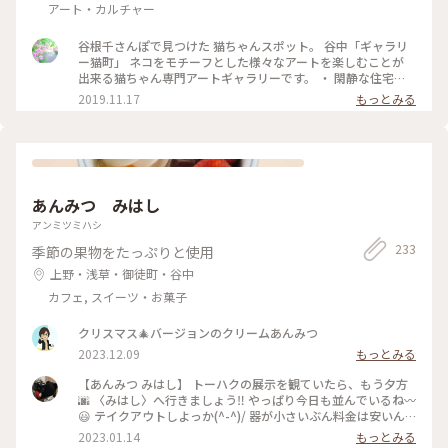
アート・カルチャー
でも元気でね たくさんの癒しを ありがとう♡ 抽選応募に当選
させていただき感謝です🙏♡ #パンダ #シャオシャオ #レイレ
谷根千さんぽで見つけた 猫ちゃんスポット。 谷中「ギャラリ
イ #上野動物園 #開運旅 #上野 #東京 #ことりっぷと一緒
ー猫町」 ネコをモチーフとした様々なアートを楽しむことが
出来る猫ちゃん専門アートギャラリーです。 ・ 閑静な住宅街
にあって 建物の周りも猫ちゃんがいっぱいで ワクワクしまし
2019.11.17
もっとみる
た。 ・ 今回の展示は撮影が禁止でしたので 外観のお写真だけ
で。 ・ 展示は約2週間ほどで変わるそうです。 いつ行っても
猫ちゃんが楽しめるので 猫ちゃん好きにはたまらないスポッ
トですね。 ・ 何度でも足を運びたくなりました。 ほんと可愛
かったです。 #わたしの街 #秋の色彩 #ギャラリー猫町#谷中ギ
ャラリー猫町#谷根千さんぽ#谷中#千駄木#日暮里#ギャラリー
あんみつ みはし
アンミツミハシ
233
季節の果物をたっぷりと使用
上野・浅草・御徒町・谷中
カフェ, スイーツ・お菓子
クリスマス🎄バージョンのクリームあんみつ
2023.12.09
もっとみる
【あんみつ みはし】 トーハクの展示を観ていたら、もう夕方
🌆 〈みはし〉へ行きましょう‼️ やっぱり今日も並んでいるね〰️
😃 テイクアウトしよっか(^-^)/ 器が小さいぶん料金は安いん
だよ💴✨👛 ﾌｯﾌｯﾌｯ♪(/ω＼*) どれにしよう ♪ヽ(´▽｀)/ みつま
2023.01.14
もっとみる
め…… 480円 × 2 豆かん…………480円 白玉金時………460円