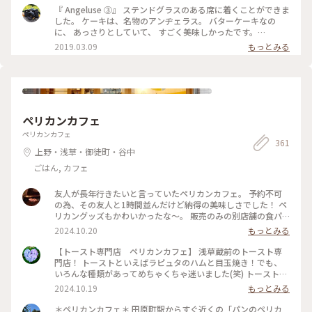
『 Angeluse ③』 ステンドグラスのある席に着くことができま
した。 ケーキは、名物のアンヂェラス。 バターケーキなの
に、 あっさりとしていて、 すごく美味しかったです。
#angeluse#アンヂェラス#浅草カフェ#ケーキ#おやつ
2019.03.09
もっとみる
ペリカンカフェ
ペリカンカフェ
361
上野・浅草・御徒町・谷中
ごはん, カフェ
友人が長年行きたいと言っていたペリカンカフェ。 予約不可
の為、その友人と1時間並んだけど納得の美味しさでした！ ペ
リカングッズもかわいかったな〜。 販売のみの別店舗の食パ
ン、ロールパンは予約必須です。
2024.10.20
もっとみる
【トースト専門店 ペリカンカフェ】 浅草蔵前のトースト専
門店！ トーストといえばラピュタのハムと目玉焼き！でも、
いろんな種類があってめちゃくちゃ迷いました(笑) トーストは
サクサクホカホカ、目玉焼きは半熟トロトロ、ハムとの相性最
2024.10.19
もっとみる
高です！ 予約はできないので1時間待ちました💦でもスマホで
整理番号を読み取り、あと何組かが確認できます！ 蔵前はカ
＊ペリカンカフェ＊ 田原町駅からすぐ近くの「パンのペリカ