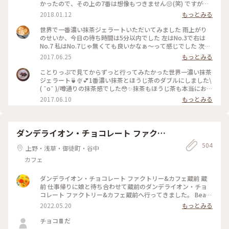
かったので、その上の7番は想像もつきません😔(笑) ですが、
抹茶好きな人にはとってもオススメです👌🏻浅草観光がてらお店
2018.01.12
もっとみる
に立ち寄られてはどうでしょう👧🏻💗 #和スイーツ #ジェラー
ト #寿々喜園 #ななや
世界で一番濃い抹茶ジェラートいただいてみました 雨上がり
のせいか、今日の待ち時間は5分以内でした 左はNo.3で右は
No.7 私はNo.7じゃ無くても良いかなぁ〜って感じでした 次回
はNo.4かNo.5を試してみたいなぁ〜
2017.06.25
もっとみる
ことりっぷで見てからずっと行ってみたかった世界一濃い抹茶
ジェラート🍵🍨💕1番濃い抹茶とほうじ茶のダブルにしました\
( ˆoˆ )/噂通りの抹茶感でした😳✨抹茶もほうじ茶も本当にお茶
そのもののジェラートで美味しかったです😌💓土曜のお昼過ぎ
2017.06.10
もっとみる
で、行列ができていました💦でも行く価値ありです♪ #壽々喜
園#ななや#浅草#ジェラート#世界一#濃い#抹茶#ほうじ茶#行
列#甘党
ダンデライオン・チョコレート ファクト
リー&カフェ蔵前
504
上野・浅草・御徒町・谷中
カフェ
ダンデライオン・チョコレート ファクトリー&カフェ蔵前 蔵
前 仕事帰りに娘と待ち合わせて蔵前のダンデライオン・チョ
コレート ファクトリー&カフェ蔵前へ行ってきました。 Bean
to Bar（ビーントゥバー）とは、カカオ豆からチョコレートバ
2022.05.20
もっとみる
ーになるまで一貫して製造を行うことだそうで（いまさら知り
ました💦）、レジ脇の硝子張りのお部屋にはカカオ豆がたくさ
チョコ🍫だ
んあり、右側には完成したチョコバーが綺麗に並んでいまし