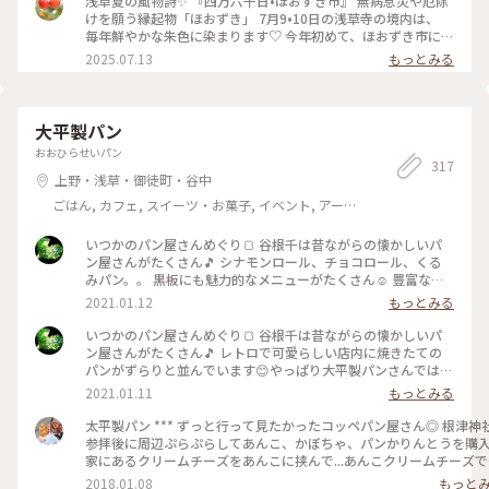
浅草夏の風物詩✨ 『四万六千日•ほおずき市』 無病息災や厄除
浅草 #上野 #東京 #ひみつの絶景
けを願う縁起物「ほおずき」 7月9•10日の浅草寺の境内は、
毎年鮮やかな朱色に染まります♡ 今年初めて、ほおずき市に行
ってきました。 混雑を覚悟してましたが、暑さのせいか 仲見
2025.07.13
もっとみる
世からもわりと空いていて（ほぼ海外の方） のんびりと楽し
むことができました😊 ここで驚いたのが、枝物のほおずきの
大きいこと✨ そしてその美しさ✨ 一本お持ち帰りしたかったの
ですが、電車で帰る事を考え 籠入り（5個）を一つ連れて帰り
大平製パン
ました♡ お店の方も水やりが欠かせないようです。 そして、
おおひらせいパン
初めましてのほおずきの花🌼 白く小さな妖精のようなお花で
317
した✨（5枚目） #ほおずき市 #浅草寺 #浅草 #四万六千日 #ほ
上野・浅草・御徒町・谷中
おずき #鬼灯 #アートな景色
ごはん, カフェ, スイーツ・お菓子, イベント, アー
ト・カルチャー, 風景・景色, お酒
いつかのパン屋さんめぐり🍞 谷根千は昔ながらの懐かしいパ
ン屋さんがたくさん🎵 シナモンロール、チョコロール、くる
みパン。。 黒板にも魅力的なメニューがたくさん☺️ 豊富な種
類で迷っちゃいます♡ またのんきにパン屋さんめぐりしたい
2021.01.12
もっとみる
なぁっ♪ #大平製パン #惣菜パン #コッペパン #昔ながら #懐か
しい #豊富な種類 #たくさん #谷根千 #谷中 #根津 #千駄木 #千
いつかのパン屋さんめぐり🍞 谷根千は昔ながらの懐かしいパ
駄木のパン屋 #お散歩 #根津さんぽ #パン屋さん #パン屋さん
ン屋さんがたくさん🎵 レトロで可愛らしい店内に焼きたての
めぐり
パンがずらりと並んでいます😊やっぱり大平製パンさんでは惣
菜コッペパンははずせないかな😋♡ みなさんはお好きなコッ
2021.01.11
もっとみる
ペパンありますか？ てくてくお散歩しながらパンを買う😊 こ
んな世の中になった今、のんきで平和だったなぁと思い返して
太平製パン *** ずっと行って見たかったコッペパン屋さん◎ 根津神社
います😊 #大平製パン #コッペパン #昔ながら #懐かしい #レ
参拝後に周辺ぷらぷらしてあんこ、かぼちゃ、パンかりんとうを購入
トロ #可愛い #惣菜パン #パン #谷中 #根津 #千駄木 #谷根千 #
家にあるクリームチーズをあんこに挟んで...あんこクリームチーズで
谷根千さんぽ #お散歩 #パン屋さん #パン屋さんめぐり
きます🙌🏻💓 #ことりっぷ#パン#コッペパン#パンのある生活#あんこ#
2018.01.08
もっと