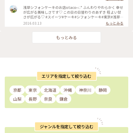
ュアップしなきゃ😁 #下町散歩 #ほんわかスイーツ #DIY
浅草シフォンケーキのお店otaco⑅◡̈* ふんわりやわらかく 幸せ
が広がる美味しさです♡ この日の日替わりのあずき 程よい甘
さが広がる♡ #スイーツ#ケーキ#シフォンケーキ#東京#浅草
#otaco#ココア#抹茶#あずき
2016.03.13
もっとみる
もっとみる
エリアを指定して絞り込む
京都
東京
北海道
沖縄
神奈川
静岡
山梨
長野
奈良
鎌倉
ジャンルを指定して絞り込む