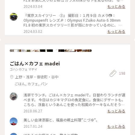
っと怖かったけど、 面白かったです😆 #東京スカイツリー#こ
2024.03.04
もっとみる
とりっぷ東京#フィルム#フィルム写真#Olympuspenft#ハーフ
カメラ#散歩フィルム
『東京スカイツリー ②』 撮影日：１月９日 カメラ📷：
Olympuspenft レンズ🔎：Olympus F.Zuiko Auto-S 38mm
F1.8 初の東京スカイツリー‼️ 影が街にかかっているのに、 ビ
ックリしました。 景色も良くて、ぐるぐる回って眺めていまし
2024.03.02
もっとみる
た😆😆 #東京スカイツリー#ことりっぷ東京#フィルム#フィル
ム写真#Olympuspenft#ハーフカメラ#散歩フィルム
ごはん×カフェ madei
ゴハンカフェ マデイ
198
上野・浅草・御徒町・谷中
ごはん, カフェ, パン
浅草でランチ。ごはん×カフェ madeiで。日替わりランチが選
べます。 今日はカジキマグロの魚定食に。食後にデザートも。
こちら、浮島というあんこを使った和風のケーキなんだそう。
抹茶味とレモン味が選べたのでレモンに。しっとりやわらか
2018.06.27
もっとみる
く、カステラより密度が高いケーキでした。店主さんが福島出
身だそうで、ゆべしなんかもあってまた行きたくなりました。
美しい会津漆器と、福島の郷土料理”こづゆ”。
#東京#浅草#カフェごはん#スイーツ#カフェ
2017.01.24
もっとみる