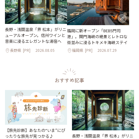
長野・浅間温泉「界 松本」がリニ
福岡に新オープン「BEB5門司
ューアルオープン。信州ワインと
港」。関門海峡の絶景とレトロな
音楽に浸るエレガントな湯宿へ
街並みに浸るトキメキ海峡ステイ
長野県
[PR]
2026.08.05
福岡県
[PR]
2026.07.29
おすすめ記事
【旅先診断】あなたの“いま”にぴ
長野・浅間温泉「界 松本」がリニ
ったりな旅先が見つかる♪