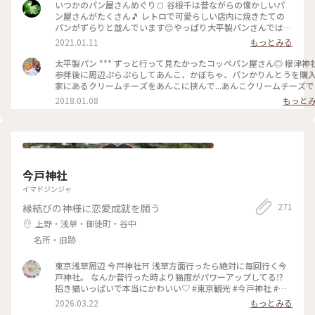
しい #豊富な種類 #たくさん #谷根千 #谷中 #根津 #千駄木 #千
いつかのパン屋さんめぐり🍞 谷根千は昔ながらの懐かしいパ
駄木のパン屋 #お散歩 #根津さんぽ #パン屋さん #パン屋さん
ン屋さんがたくさん🎵 レトロで可愛らしい店内に焼きたての
めぐり
パンがずらりと並んでいます😊やっぱり大平製パンさんでは惣
菜コッペパンははずせないかな😋♡ みなさんはお好きなコッ
2021.01.11
もっとみる
ペパンありますか？ てくてくお散歩しながらパンを買う😊 こ
んな世の中になった今、のんきで平和だったなぁと思い返して
太平製パン *** ずっと行って見たかったコッペパン屋さん◎ 根津神社
います😊 #大平製パン #コッペパン #昔ながら #懐かしい #レ
参拝後に周辺ぷらぷらしてあんこ、かぼちゃ、パンかりんとうを購入
トロ #可愛い #惣菜パン #パン #谷中 #根津 #千駄木 #谷根千 #
家にあるクリームチーズをあんこに挟んで...あんこクリームチーズで
谷根千さんぽ #お散歩 #パン屋さん #パン屋さんめぐり
きます🙌🏻💓 #ことりっぷ#パン#コッペパン#パンのある生活#あんこ#
2018.01.08
もっと
粒あん#クリームチーズ#コーヒー
#trip#bread#japan#azuki#anko#creamcheese#coffee#relaxtime
今戸神社
イマドジンジャ
271
縁結びの神様に恋愛成就を願う
上野・浅草・御徒町・谷中
名所・旧跡
東京浅草周辺 今戸神社⛩️ 浅草方面行ったら絶対に毎回行く今
戸神社。 なんか昔行った時より猫度がパワーアップしてる⁉️
招き猫いっぱいで本当にかわいい♡ #東京観光 #今戸神社 #開
運旅 #かわいい神社 #かわいいおみくじ
2026.03.22
もっとみる