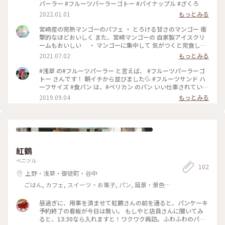
パーラー #フルーツパーラーゴトー #パイナップル #ざくろ
2022.01.01
もっとみる
宮崎産の完熟マンゴーのパフェ ・ とろける甘さのマンゴー 衝
撃的なほどおいしく また、宮崎マンゴーの 自家製アイスクリ
ームもおいしい ・ マンゴーに集中して 気がつくと完食して
ました ・ ・ 待ちも多い人気店 この日は梅雨らしいお天気 待
2021.07.02
もっとみる
ちもなくいただくことが出来ましたが 行列に並んでも食べた
いゴトーさんのパフェです ・ #フルーツパーラーゴトー#マン
#浅草 の#フルーツパーラー と言えば、 #フルーツパーラーゴ
ゴーパフェ#浅草#浅草カフェ#夏色さがし
トー さんです！ 朝イチから並びました💦 #フルーツサンド ハ
ーフサイズ #食パン は、#ペリカン のパン いい仕事されていま
す👍 #フルーツづくし #わたしの街 #フルーツ
2019.09.04
もっとみる
紅鶴
ベニツル
102
上野・浅草・御徒町・谷中
ごはん, カフェ, スイーツ・お菓子, パン, 風景・景色,
名所・旧跡
昼過ぎに、用事を済ませて紅鶴さんの前を通ると、パンケーキ
予約終了の看板が今日は無い。 もしやと店員さんに聞いてみ
ると、13:30なら入れますと！ワクワク再訪。ふわふわのパン