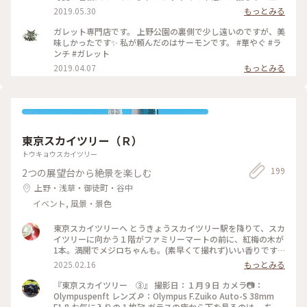
🐈🐈🐈🍃🌿🌿 #お散歩 #上野公園カフェ #根津 #隠れ家カフェ #
2019.05.30
もっとみる
看板犬
ガレット専門店です。 上野公園の裏側で少し遠いのですが、美
味しかったです✨ 私が頼んだのはサーモンです。 #華やぐ #ラ
ンチ #ガレット
2019.04.07
もっとみる
東京スカイツリー（Ｒ）
トウキョウスカイツリー
199
2つの展望台から絶景を楽しむ
上野・浅草・御徒町・谷中
イベント, 風景・景色
東京スカイツリーへ とうきょうスカイツリー駅を降りて、スカ
イツリーに向かう１階がファミリーマートの前に、紅梅の木が
1本。満開でメジロちゃんも。(素早くて撮れず)いい香りです。
久しぶりのスカイツリー、やはり下から撮りたくなりました。
2025.02.16
もっとみる
#スカイツリー#ぽかぽか#紅梅#梅
『東京スカイツリー ③』 撮影日：１月９日 カメラ📷：
Olympuspenft レンズ🔎：Olympus F.Zuiko Auto-S 38mm
F1.8 お気に入りの１枚🥰 ガラスの床から下を見るのは、 ちょ