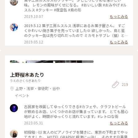
味。 レモンの風味がくせになる。 #おいしい旅 #おみやげ #ル
スルス #クッキー #夜空缶 #鳥の形
2019.10.07
もっとみる
2019.5.12 菓子工房ルスルス 浅草にあるお菓子屋さん。 すご
くかわいい焼き菓子を売っていました🍪 欲しかった、鳥と星
のクッキー缶は売り切れだったので ミカモトサブレ（猫）と
紅茶クッキーを買って帰りました🐱💕 今はイートインはお休
2019.05.12
もっとみる
みしているみたいです。 #東京 #浅草 #スイーツ #クッキ
ー
上野桜木あたり
うえのさくらぎあたり
219
上野・浅草・御徒町・谷中
イベント
古民家を改装してゆっくりできる#カフェや、クラフトビール
が飲めるお店、いくつかのお店が集まっています。 とても居心
地がよく、時間がゆっくりと流れています。#レトロな街
2023.05.31
もっとみる
初投稿✨🙌 友人のピアノライブを聞きに、東京の下町までやっ
てきました。 HOTEL GRAPHY 根津に一泊し、そのまま日暮里