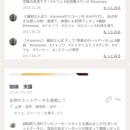
念願の来店です！#カフェ #合羽橋 #ランチ #itonowa
2018.11.26
もっとみる
【 蔵前さんぽ 】 itonowaのスコーンを おみやげに。 私の好
きな感じの味・食感で、家族にも好評でした♪ #蔵前
#itonowa #イトノワ #カフェ #スコーン #お持ち帰り #
おみやげ
2017.06.20
もっとみる
【 itonowa 】 蔵前さんぽ そして｢季節のロールケーキ｣🍒 #蔵
前 #itonowa #イトノワ #イイホシユミコ #ランチ #カ
フェ #コーヒー #ことりっぷ東京
2017.06.19
もっとみる
珈琲 天国
コーヒーテンゴク
700
名物のホットケーキを堪能して
上野・浅草・御徒町・谷中
カフェ, スイーツ・お菓子, パン
前回売り切れていたソーセージセットを頼みました🥰 甘いホ
ットケーキに、塩気のあるソーセージが相まって美味しかった