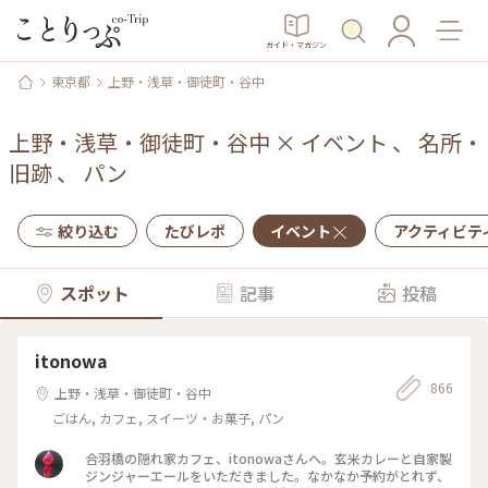
ガイド・マガジン
東京都
上野・浅草・御徒町・谷中
上野・浅草・御徒町・谷中
×
イベント
、
名所・
旧跡
、
パン
絞り込む
たびレポ
イベント
アクティビテ
スポット
記事
投稿
itonowa
866
上野・浅草・御徒町・谷中
ごはん, カフェ, スイーツ・お菓子, パン
合羽橋の隠れ家カフェ、itonowaさんへ。玄米カレーと自家製
ジンジャーエールをいただきました。なかなか予約がとれず、