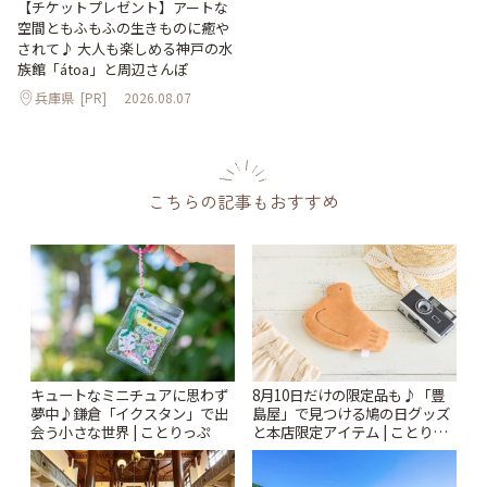
【チケットプレゼント】アートな
空間ともふもふの生きものに癒や
されて♪ 大人も楽しめる神戸の水
族館「átoa」と周辺さんぽ
兵庫県
[PR]
2026.08.07
こちらの記事もおすすめ
キュートなミニチュアに思わず
8月10日だけの限定品も♪「豊
夢中♪鎌倉「イクスタン」で出
島屋」で見つける鳩の日グッズ
会う小さな世界 | ことりっぷ
と本店限定アイテム | ことりっ
ぷ