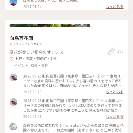
はちみつ大根アイス。驚きと感動。
2017.01.24
もっとみる
向島百花園
ムコウジマヒャッカエン
193
草花が美しい都会のオアシス
上野・浅草・御徒町・谷中
イベント, 風景・景色
2025.08.26☀️ 向島百花園（東京都・墨田区） ② 🌿･:* 素敵ユ
ーザーさまの投稿に惹かれて｡｡｡ 少し遠い道のりを行って参り
ました🛵☀️ 広くはない庭園の中にギュッと 色んな魅力が詰ま
っている場所でした✨ #夏散歩 #向島百花園 #ゆるり夏時間 #か
2025.08.29
もっとみる
ざぐるま #風鈴 #俳句 #朝顔 #東京スカイツリー 〜〜〜〜〜〜
〔以下、公式HPより〕 江戸の町人文化が花開いた文化・文政
2025.08.26☀️ 向島百花園（東京都・墨田区）① 🎐🎶 素敵ユー
期（1804～1830年）に造られた庭園。庭を造ったのは、それ
ザーさまの投稿に惹かれて｡｡｡ 少し遠い道のりを行って参りま
まで骨とう商を営んでいた佐原鞠塢。交遊のあった江 戸の文
した🛵☀️ 広くはない庭園の中にギュッと 色んな魅力が詰まっ
人墨客の協力を得て、旗本、多賀氏の元屋敷跡である向島の地
ている場所でした✨ #夏散歩 #向島百花園 #ゆるり夏時間 #風鈴
2025.08.29
もっとみる
に、花の咲く草花鑑賞を中心とした「民営の花園」を造り、開
#かざぐるま #萩のトンネル #桔梗の蕾 〜〜〜〜〜〜〔以下、
園しました。 開園当初は、360本のウメが主体で、当時有
公式HPより〕 江戸の町人文化が花開いた文化・文政期（1804
風鈴の音色に誘われて♪ from afarさんからの帰りに 向島百花
名だった亀戸の清香庵字臥竜梅の梅屋敷に対して「新梅屋敷」
～1830年）に造られた庭園。庭を造ったのは、それまで骨と
園へ寄り道です。 ・ お庭の四阿（あずまや）には 江戸千代紙
と呼ばれたほどです。その後、ミヤギノハギ、筑波のススキな