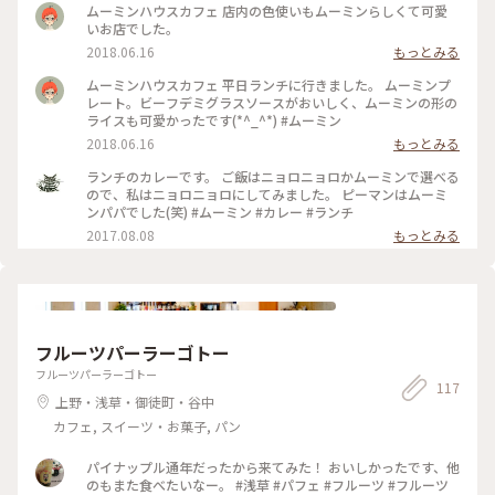
ムーミンハウスカフェ 店内の色使いもムーミンらしくて可愛
いお店でした。
2018.06.16
もっとみる
ムーミンハウスカフェ 平日ランチに行きました。 ムーミンプ
レート。ビーフデミグラスソースがおいしく、ムーミンの形の
ライスも可愛かったです(*^_^*) #ムーミン
2018.06.16
もっとみる
ランチのカレーです。 ご飯はニョロニョロかムーミンで選べる
ので、私はニョロニョロにしてみました。 ピーマンはムーミ
ンパパでした(笑) #ムーミン #カレー #ランチ
2017.08.08
もっとみる
フルーツパーラーゴトー
フルーツパーラーゴトー
117
上野・浅草・御徒町・谷中
カフェ, スイーツ・お菓子, パン
パイナップル通年だったから来てみた！ おいしかったです、他
のもまた食べたいなー。 #浅草 #パフェ #フルーツ #フルーツ