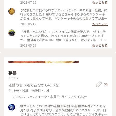
ケーキ🥞を食べることが出来ました。はちみつとバターに季節
2021.07.05
もっとみる
のフルーツ 桃をトッピング🍑期待以上の美味しさに満足です。
予約無しでは食べられないというパンケーキのお店「紅鶴」に
行ってきました！ 焼いているときからぷるぷるのパンケーキ
が３段に重なって登場。パンケーキそのものの重さで下が潰れ
るふわふわ感！ どの味も丁寧かつ手の込んだ作りで、とても
2019.05.12
もっとみる
美味しかったです♪ #カフェ #おいしい時間
『紅鶴（べにつる）』 ことりっぷの記事を読んで、 ぜひ、行
ってみたい‼️と思い、 行ってきました😆 10:30オープンです
が、 整理券必須のため、 朝8:00過ぎから、並びます😥 この時
間でも、 すでに６名並んでいました😵 （土曜日だったからか
2018.05.09
もっとみる
も💦） 無事に、10:55～の整理券をいただき、 食べることが出
来ました。 ノーマルのものに、 季節のフルーツを注文。 ふわ
ふわ、甘しょっぱい生地。 季節のフルーツと、 カスタードソ
ースと一緒に食べると、 ちょうど良い甘さ加減に‼️ ３枚ありま
すが、 ペロッといただけちゃいました✨ #お茶時間#パンケー
キ#紅鶴#浅草#ことりっぷ東京#甘いもの#カフェ
芋甚
イモジン
96
老舗の甘味処で昔ながらの味を
上野・浅草・御徒町・谷中
ごはん, カフェ, スイーツ・お菓子, ライフスタイル,
名所・旧跡
根津ぶらりその1 根津の老舗 甘味処 芋甚 根津神社のつつじを
見た後 花より団子な😋ぶらり街散策😊 アイスクリームは、口
どけさっぱりしていてバニラは、どこか懐かしいアイスキャン