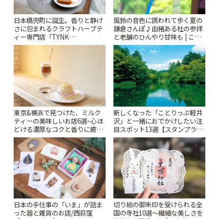
風鈴の音色に誘われて歩く夏の
日本橋兜町に誕生。香りと静け
鎌倉さんぽ♪由緒ある社の参拝
さに包まれるクラフトハーブテ
と老舗のひんやり甘味も | こと
ィー専門店「TYNK
りっぷ
Kabutocho」 | ことりっぷ
東京&横浜で見つけた、ミルク
新しくなった「ことりっぷ軽井
ティーの美味しいお店6選~心ほ
沢」と一緒におでかけしたい注
どける濃厚なコクと香りに癒や
目スポット13選【スタンプラリ
されるティータイム~ | ことりっ
ー開催中】 | ことりっぷ
ぷ
日本の手仕事の「いま」が詰ま
切り絵の御朱印を受けられる全
った器と雑貨のお店/西荻窪
国の寺社10選〜繊細な美しさを