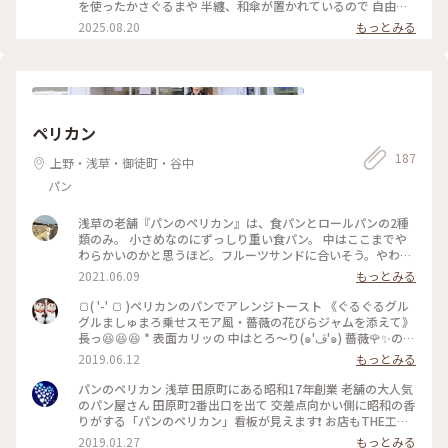
う商を営んでいた佐原鞠塢。交遊のあった江戸の文人墨客の協
を使ったかさぐるまや 半纏、和傘が置かれているので 自由に
ど詩経や万葉集などの中国、日本の古典に詠まれている有名な
力を得て、旗本、多賀氏の元屋敷跡である向島の地に、花の咲
手に取り写真を 撮ることができるそうです。 また園内には夏
2025.08.20
もっとみる
植物を集め、四季を通じて花が咲くようにしました。「百花
く草花鑑賞を中心とした「民営の花園」を造り、開園しまし
の草花が咲き 咲き始めた萩も。 ・ たまたま寄りましたが 夏の
園」の名称は、一説では、「梅は百花に魁けて咲く」または
た。 開園当初は、360本のウメが主体で、当時有名だった
涼やかな風景が楽しめて 素敵な寄り道になりました。 ・ #ア
「四季百花の乱れ咲く園」という意味でつけられたものです。
亀戸の清香庵字臥竜梅の梅屋敷に対して「新梅屋敷」と呼ばれ
ートな景色 #ゆるり夏時間 #夏の向島百花園 #向島百花園 #風
百花園は当時の一流文化人達の手で造られた、庶民的で、文人
たほどです。その後、ミヤギノハギ、筑波のススキなど詩経や
鈴 #かざぐるま
趣味豊かな庭として、小石川後楽園や六義園などの大名庭園と
万葉集などの中国、日本の古典に詠まれている有名な植物を集
は異なった美しさをもっています。 民営としての百花園の
め、四季を通じて花が咲くようにしました。「百花園」の名称
歴史は昭和13年まで続き、同年10月に最後の所有者の小倉未
ペリカン
は、一説では、「梅は百花に魁けて咲く」または「四季百花の
亡人から東京市に寄付され、翌14年7月に東京市が有料で制限
乱れ咲く園」という意味でつけられたものです。 百花園は当時
187
公開を開始しました。なお、昭和53年10月に文化財保護法に
上野・浅草・御徒町・谷中
の一流文化人達の手で造られた、庶民的で、文人趣味豊かな庭
より国の名勝及び史跡の指定を受けました。 〜〜〜〜〜〜
として、小石川後楽園や六義園などの大名庭園とは異なった美
パン
しさをもっています。 民営としての百花園の歴史は昭和13
年まで続き、同年10月に最後の所有者の小倉未亡人から東京市
浅草の老舗『パンのペリカン』は、食パンとロールパンの2種
に寄付され、翌14年7月に東京市が有料で制限公開を開始しま
類のみ。 小さめなのにずっしり重い食パン。 中はここまでや
した。なお、昭和53年10月に文化財保護法により国の名勝及
わらかいのかと思うほど。フルーツサンドに合いそう。やわら
び史跡の指定を受けました。 〜〜〜〜〜〜
かいけど、モチモチ食感。 カリカリにトーストすると中はフワ
2021.06.09
もっとみる
ッとして、バターも合う。 毎日食べられる飽きのこないパン。
さすが、“時代が変わっても変わらない味”。 #浅草#ペリカン#
🍞( '-' 🍞 )ペリカンのパンでアレンジトースト 《ぐるぐるグル
パン屋#田原町#パン#パンのペリカン
グルましゅまろ乗せスモア風・薔薇の花びらジャムを添えて》
長っ😆😆😆 * 表面カリッの 中はとろ〜り(๑'ڤ'๑) 薔薇🌹✨の花
びらジャムがアクセント❣️ * 🍞ペリカンの食パンは どんな食べ
2019.06.12
もっとみる
方をしても 美味しいですよね😻 大好き💕 * ☔️🐌梅雨の時期 ち
ょっと肌寒い日に あったかいトーストいかがでしょうか(๑´ㅂ
パンのペリカン 浅草 田原町にある昭和17年創業 老舗の大人気
`๑) * #パンが好き #ペリカン #食パン #パン #アレンジトース
のパン屋さん 田原町2番出口を出て 交差点向かい側に昭和の香
ト
りがする「パンのペリカン」看板が見えます❗️ お店もTHE工場
直結❗️昭和な感じです。またこれも味がある雰囲気。ひっきり
2019.01.27
もっとみる