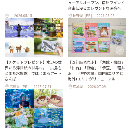
ューアルオープン。信州ワインと
音楽に浸るエレガントな湯宿へ
2026.05.15
長野県
[PR]
2026.08.05
【改訂版発売♪】「角館・盛岡」
【チケットプレゼント】水辺の世
「仙台」「鎌倉」「伊豆」「軽井
界から浮世絵の世界へ。「広島も
沢」「伊勢志摩」国内6エリアと
とまち水族館」ではじまるアート
海外1エリアがリニューアル
さんぽ
広島県
[PR]
2026.07.31
宮城県
2026.07.09