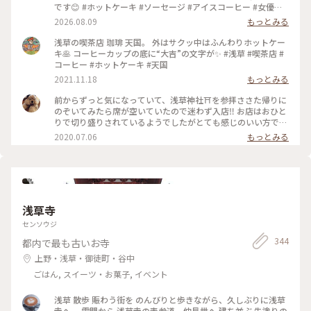
です😊 #ホットケーキ #ソーセージ #アイスコーヒー #女優め
し
2026.08.09
もっとみる
浅草の喫茶店 珈琲 天国。 外はサクッ中はふんわりホットケー
キ🥞 コーヒーカップの底に“大吉”の文字が✨ #浅草 #喫茶店 #
コーヒー #ホットケーキ #天国
2021.11.18
もっとみる
前からずっと気になっていて、浅草神社⛩を参拝ささた帰りに
のぞいてみたら席が空いていたので迷わず入店‼️ お店はおひと
りで切り盛りされているようでしたがとても感じのいい方で、
ホットケーキ🥞は昔ながらの素朴なかんじがコーヒー☕️によく
2020.07.06
もっとみる
合って美味しかった😆💕
浅草寺
センソウジ
344
都内で最も古いお寺
上野・浅草・御徒町・谷中
ごはん, スイーツ・お菓子, イベント
浅草 散歩 賑わう街を のんびりと歩きながら、久しぶりに浅草
寺へ。 雷門から 浅草寺の表参道、仲見世へ 建ち並ぶ 朱塗りの