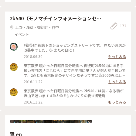
なしにお客さんが来ます。 電話して予約注文して、ロールパン
と1.5斤の食パンを購入😊 予約しなくても、売り切れでなけれ
ば食パンは、買えそうですが確実にゲットしたいなら電話予約
必須です❗️前日に電話しましたが山形パンは買えませんでし
2k540（モノマチインフォメーションセン
た。1ヶ月前から予約できます。 ロールパンは、シンプルなの
ター）
172
に凄く味わい深くてあっという間に食べてしまいます。 食パン
上野・浅草・御徒町・谷中
とロールパン ズッシリと中身がつまってる感じです。 毎日 飽
イベント
きずに食べれる〜毎日 食べたい😍 日曜祝日は、お休みです💦
#パン #パン巡り #浅草
#御徒町 線路下のショッピングストリートです。 見たいお店が
改装中でした、💦 またの日に！
2018.06.30
もっとみる
東京散歩 暖かった日曜日気分転換へ 御徒町2k540内にある手
拭い専門店「にじゆら」にて自宅用に奥さんが選んだ手拭いで
す。2点とも東京限定のデザインだそうです😊👍3000円以上購
入された方には来年のカレンダーが頂けます。 #2k540 #もの
2016.11.22
もっとみる
づくりの街 #にじゆら #手拭い #御徒町
東京散歩 暖かった日曜日気分転換へ 2k540には気になる物が
沢山で迷います #2k540 #ものづくりの街 #御徒町
2016.11.22
もっとみる
鷰 en