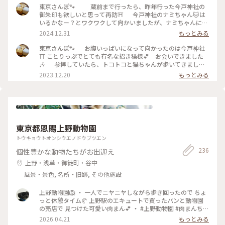
東京さんぽ🐾 蔵前まで行ったら、昨年行った今戸神社の
御朱印も欲しいと思って再訪⛩️ 今戸神社のナミちゃん🐱は
いるかなー？とワクワクして向かいましたが、ナミちゃんにも
会えなかった🥲 たくさんのかわいい招き猫さんに癒してもら
2024.12.31
もっとみる
いました( ´｡•ω•)ﾉ"(っ <。) #ベストトリップ2024 #ご利益
めぐり #東京散歩 #御朱印
東京さんぽ🐾 お腹いっぱいになって向かったのは今戸神社
⛩ ことりっぷでとても有名な招き猫様💕 お会いできました
🎶 参拝していたら、トコトコと猫ちゃんが歩いてきまし
た。この子がナミちゃん⁉︎ ナミちゃんにも会えて嬉しい✨
2023.12.20
もっとみる
境内にはあちこちに猫の置物。 猫づくしの今戸神社。 招き猫
パワーをたくさんいただいたので、宝くじ買いました🤣 #ベ
ストトリップ2023 #冬の旅 #私のことりっぷ旅 #東京都 #台東
区
東京都恩賜上野動物園
トウキョウトオンシウエノドウブツエン
236
個性豊かな動物たちがお出迎え
上野・浅草・御徒町・谷中
風景・景色, 名所・旧跡, その他施設
上野動物園🦁 ・ 一人でニヤニヤしながら歩き回ったので ちょ
っと休憩タイム🥐 上野駅のエキュートで買ったパンと動物園
の売店で 見つけた可愛い肉まん💕 ・ #上野動物園 #肉まんちゃ
ん #フラミンゴの羽は美しい
2026.04.21
もっとみる