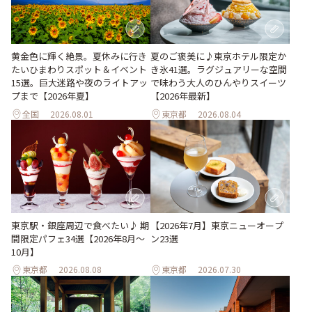
黄金色に輝く絶景。夏休みに行き
夏のご褒美に♪東京ホテル限定か
たいひまわりスポット＆イベント
き氷41選。ラグジュアリーな空間
15選。巨大迷路や夜のライトアッ
で味わう大人のひんやりスイーツ
プまで【2026年夏】
【2026年最新】
全国
2026.08.01
東京都
2026.08.04
東京駅・銀座周辺で食べたい♪ 期
【2026年7月】東京ニューオープ
間限定パフェ34選【2026年8月～
ン23選
10月】
東京都
2026.08.08
東京都
2026.07.30