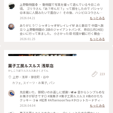
上野動物園🦍 ・ 動物園で写真を撮って遊んでいる今日この
頃。 ゴリラさん『あ？呼んだ？』って顔をしたので パシャリ
😆本当に人間みたいで面白い！ その後、ハシビロコウさんを
見に行くと、お部屋の中で 自分の美しい羽にウットリしなが
2026.04.21
もっとみる
ら身だしなみを 整えていらっしゃいました😊 ・ #上野動物園
#ゴリラの親分 #ハシビロコウ
ありがとう♡ シャオシャオ🐼レイレイ🐼 あと数日で 中国へ旅
立つ 上野動物園の 2頭のジャイアントパンダ、 昨日(1月24日)
会いに行って来ました。 小さかった頃 何度か観に行く機会が
ありましたが、今回は久しぶり。。 大きくなりましたね💕 体
2026.01.25
もっとみる
重は約100キロ、毛並みも凛々しく 立派な姿に✨✨ レイレイ、
シャオシャオ、それぞれの飼育室に 20人ほどのグループに分
かれて 2方向から1分ずつ観られます。 直前に 餌の補給があ
り、少し待ったあとの入場、 もぐもぐタイムの真っ只中でし
た。 どっかりと座り込んで お行儀良く 笹を頬張るレイレイ、
(1〜2枚目) 笹の中に潜り込んで、お気に入りの笹を選んで食べ
菓子工房ルスルス 浅草店
る シャオシャオ(3〜5枚目)の 愛くるしい姿を観ることが出来
ました。 ガラスの向こうで 熱い視線を送る 私たちなど まった
かしこうぼうルスルスあさくさてん
223
く気にする事なく、マイペースの シャオシャオと レイレ
上野・浅草・御徒町・谷中
イ。。 私たちも 思わず笑顔に。。 ちょっとした動きに 優しい
歓声が上がったり… 和気藹々とした 空気の パンダ舎は、静か
カフェ, スイーツ・お菓子, パン
で 穏やかな時間が 流れていました。 中国に帰っても、いつま
でも元気でね たくさんの癒しを ありがとう♡ 抽選応募に当選
先日戴いた、御祝いのお返しに感謝✨🕊️🫖 昔からシンプルめな
させていただき感謝です🙏♡ #パンダ #シャオシャオ #レイレ
お菓子が好きです◎ #焼菓子 #菓子工房ルスルス #鳥のかたち
イ #上野動物園 #開運旅 #上野 #東京 #ことりっぷと一緒
クッキー 🍋🍵 #紅茶 #AfternoonTea #タロットカードティー
🐰
2026.04.04
もっとみる
菓子工房ルスルスのクッキー。 少ししっとりめな懐かしい