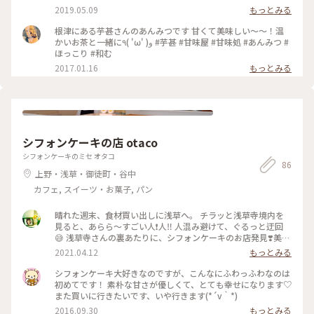
デーのようなお味😍 あずきも甘すぎず口の中でサッと溶ける
2019.05.09
もっとみる
感じでこれまた美味しい〜😍 アベックあんみつを頂きました
😍😋 テイクアウトの手作りアイス最中が人気で 注文が入って
根津にある芋甚さんのあんみつです 甘くて美味しい〜〜！温
から手際よくサクサクした最中に アイスクリームをのせてサ
かいお茶と一緒に٩( 'ω' )و #芋甚 #甘味屋 #甘味処 #あんみつ #
ッとサンドして紙袋に 入れている様子が楽しくて、格子の窓か
ほっこり #和む
ら 歩道のつつじを眺めながら食べれてラッキー🤞 #おいしい時
2017.01.16
もっとみる
間 #根津 #あんみつ #甘味処#谷根千
シフォンケーキの店 otaco
シフォンケーキのミセ オタコ
86
上野・浅草・御徒町・谷中
カフェ, スイーツ・お菓子, パン
晴れた週末、食材買い出しに浅草へ。 チラッと浅草寺境内を
見ると、あらら〜すごい人❗️人‼️ 人混み避けて、ぐるっと迂回
😅 浅草寺さんの裏あたりに、シフォンケーキのお店発見❣️美味
しそうだなぁ〜 一回通り過ぎたけど、おいしいものアンテナが
2021.04.12
もっとみる
反応して戻りました😅買いました😂 抹茶とココアは売り切れ
てたみたいで、プレーン(@¥270)と紅茶(@¥280)を買いまし
シフォンケーキ大好きなのですが、こんなにふわっふわなのは
た。 米粉のシフォンケーキ、ホワホワでやさしい味❤️ ふむふ
初めてです！ 素朴な甘さが優しくて、とても幸せになります♡
む、無糖練乳も使ってるのね🤔 最後の写真は、真似して作っ
また買いに行きたいです、いや行きます(*´v｀*)
た私のシフォンケーキ😊 時々、プロの味を味わってブラッシ
2016.09.30
もっとみる