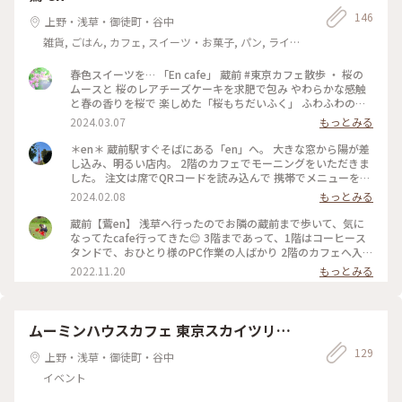
146
上野・浅草・御徒町・谷中
雑貨, ごはん, カフェ, スイーツ・お菓子, パン, ライフ
スタイル
春色スイーツを… 「En cafe」 蔵前 #東京カフェ散歩 ・ 桜の
ムースと 桜のレアチーズケーキを求肥で包み やわらかな感触
と春の香りを桜で 楽しめた「桜もちだいふく」 ふわふわの口
どけと桜の風味が優しく 心地よく楽しめた桜ラテ。 ・ この時
2024.03.07
もっとみる
期だけしか味わえない桜スイーツ。 とても美味しくいただき
ました。 ・ アクセス 蔵前駅徒歩1分。 #春色さがし#蔵前カフ
＊en＊ 蔵前駅すぐそばにある「en」へ。 大きな窓から陽が差
ェ#浅草カフェ#蔵前#浅草 #エンカフェ#en#encafe #桜スイー
し込み、明るい店内。 2階のカフェでモーニングをいただきま
ツ
した。 注文は席でQRコードを読み込んで 携帯でメニューを選
んで確定する形式でした。 ちゃんと注文できたのかなと不安
2024.02.08
もっとみる
でしたが しばらく待つと運ばれてきました。 ドリップコーヒ
ーとホットサンド ハム&チーズ。 軽く食べるのにちょうど良
蔵前【鷰en】 浅草へ行ったのでお隣の蔵前まで歩いて、気に
かったです。 外国の方も多く、朝から次々お客さんが訪れる
なってたcafe行ってきた😊 3階まであって、1階はコーヒース
お洒落カフェでした。 #冬の旅 #私のことりっぷ旅 #東京 #東
タンドで、おひとり様のPC作業の人ばかり 2階のカフェへ入り
京さんぽ #蔵前 #蔵前さんぽ #蔵前カフェ #蔵前モーニング
ました！ 3階はレストランだったかな、見てないので忘れちゃ
2022.11.20
もっとみる
った お目当ての、クッキー&チーズクリームケーキは売り切れ
でした(ノД`ll) なのでまたプリ活🍮 ︎︎︎︎︎︎☑︎クリームプディング(生
クリーム) ︎︎︎︎︎︎☑︎紫芋ラテ プリンはとろとろのやつ！✨ 紫芋はけっ
こうサラサラしてたなぁ🤔 メニューや店内はお洒落だけど、ガ
ムーミンハウスカフェ 東京スカイツリ
ヤガヤしててファミレスみたいな雰囲気でした(笑) そういう意
ー・タウン ソラマチ店
129
味では、入りやすい🤭 #蔵前カフェ #台東区カフェ #浅草カフ
上野・浅草・御徒町・谷中
ェ #東京カフェ #38_カフェ巡り
イベント