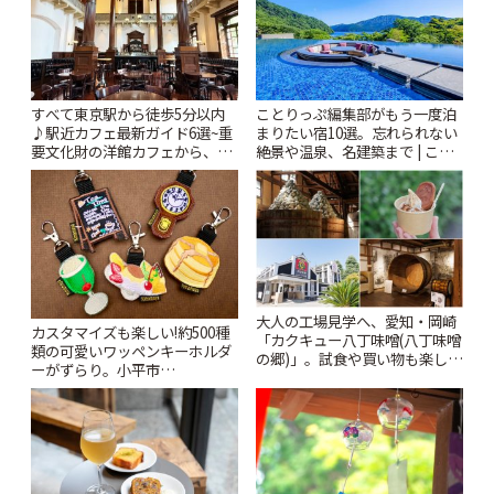
すべて東京駅から徒歩5分以内
ことりっぷ編集部がもう一度泊
♪駅近カフェ最新ガイド6選~重
まりたい宿10選。忘れられない
要文化財の洋館カフェから、改
絶景や温泉、名建築まで | こと
札すぐのレトロ喫茶まで~ | こと
りっぷ
りっぷ
大人の工場見学へ、愛知・岡崎
カスタマイズも楽しい!約500種
「カクキュー八丁味噌(八丁味噌
類の可愛いワッペンキーホルダ
の郷)」。試食や買い物も楽しみ
ーがずらり。小平市
♪ | ことりっぷ
「Kimamaya T&K」 | ことりっ
ぷ