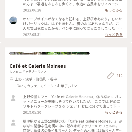
の方まで裏道をぶらぶら歩くと、木造の古民家をリノベーショ
ンしたカフェやお店がちらほら。 土曜日の散策でしたが、程
2022.06.28
もっとみる
よく落ち着いていて、久しぶりの晴天の空の下東京散歩を満喫
しました☺️ 気になるお店もたくさん見つけたのでまた遊びに
オリーブオイルがなくなると訪れる、上野桜木あたり。しいた
来たいな〜！ HOTEL GRAPHY 根津 https://www.hotel-
けガーリックは、はずせません。 昔のおばあちゃんちが、こ
graphy.com 上野桜木あたり https://uenosakuragiatari.jp
んな雰囲気だったから、ベンチに座ってほっこりしました。
Lecoin https://www.instagram.com/lecoin1224/
次は谷中ビールを飲みたいな😉 #Myことりっぷ #春風さん
2022.05.31
もっとみる
ぽ #ヒーリング旅 #谷根千 #上野桜木あたり #古民家 #
おしおりーぶ
Café et Galerie Moineau
カフェ エ ギャラリー モアノ
212
上野・浅草・御徒町・谷中
ごはん, カフェ, スイーツ・お菓子, パン
上野公園カフェ 「Cafe et Galerie Moineau」② ☕️🍃🌿✨ ガレ
ットメニューが美味しそうで迷いましたが、 ここでは 軽めに
ソルトバタークレープを🧂 シェア！ お皿に分けて出して下さ
いました。 お庭には季節を感じる植栽がされていました！ 🌿
2019.05.30
もっとみる
🌳🌿🌱🍃🌼 #お散歩 #隠れ家カフェ #上野公園カフェ #ガレッ
ト
根津駅から上野公園散歩② 「Cafe eat Galerie Moineau. 」 🌿
🍃🍃✨ 閑静な住宅街の中の 隠れ家ギャラリー& カフェ☕️🍰。
可愛い看板犬の🐕イルちゃんと デッキの木陰には猫ちゃん三匹