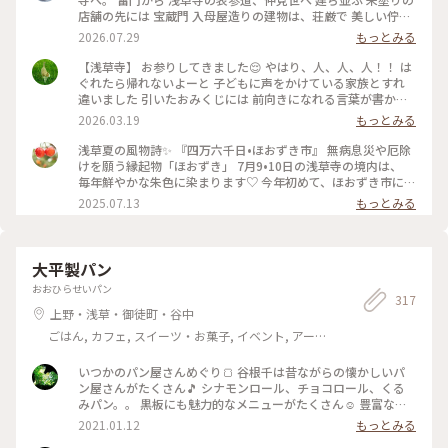
店舗の先には 宝蔵門 入母屋造りの建物は、荘厳で 美しい佇ま
い 思わず 見惚れてしまいます♡ こちらに掲げられている お馴
2026.07.29
もっとみる
染みの "小舟町"と記された大提灯が 見当たらず。。 調べてみ
ると、10年ぶりに 掛け替えられるとのこと、 10月末頃に 新調
【浅草寺】 お参りしてきました😌 やはり、人、人、人！！ は
され、お目見えするそうです。 本堂でお参り、上から境内を眺
ぐれたら帰れないよーと 子どもに声をかけている家族とすれ
めました。 参拝の人々で 華やぐ境内、凛と佇む 五重塔 社殿を
違いました 引いたおみくじには 前向きになれる言葉が書かれ
吹き抜ける 心地良い風を感じながら 眺める風景は、神々しさ
ていたので 年度末の忙しさにも心を乱されることなく 過ごし
2026.03.19
もっとみる
の中にも 下町の風情が感じられ、ほっこり♡ 素敵な夏の一日
たいです☺️ #ことりっぷ東京 #参拝 #お寺 #おみくじ
になりました。 #風景 #浅草寺 #古刹 #雷門 #仲見世 #五重塔 #
浅草夏の風物詩✨ 『四万六千日•ほおずき市』 無病息災や厄除
浅草 #上野 #東京 #ひみつの絶景
けを願う縁起物「ほおずき」 7月9•10日の浅草寺の境内は、
毎年鮮やかな朱色に染まります♡ 今年初めて、ほおずき市に行
ってきました。 混雑を覚悟してましたが、暑さのせいか 仲見
2025.07.13
もっとみる
世からもわりと空いていて（ほぼ海外の方） のんびりと楽し
むことができました😊 ここで驚いたのが、枝物のほおずきの
大きいこと✨ そしてその美しさ✨ 一本お持ち帰りしたかったの
ですが、電車で帰る事を考え 籠入り（5個）を一つ連れて帰り
大平製パン
ました♡ お店の方も水やりが欠かせないようです。 そして、
おおひらせいパン
初めましてのほおずきの花🌼 白く小さな妖精のようなお花で
317
した✨（5枚目） #ほおずき市 #浅草寺 #浅草 #四万六千日 #ほ
上野・浅草・御徒町・谷中
おずき #鬼灯 #アートな景色
ごはん, カフェ, スイーツ・お菓子, イベント, アー
ト・カルチャー, 風景・景色, お酒
いつかのパン屋さんめぐり🍞 谷根千は昔ながらの懐かしいパ
ン屋さんがたくさん🎵 シナモンロール、チョコロール、くる
みパン。。 黒板にも魅力的なメニューがたくさん☺️ 豊富な種
類で迷っちゃいます♡ またのんきにパン屋さんめぐりしたい
2021.01.12
もっとみる
なぁっ♪ #大平製パン #惣菜パン #コッペパン #昔ながら #懐か