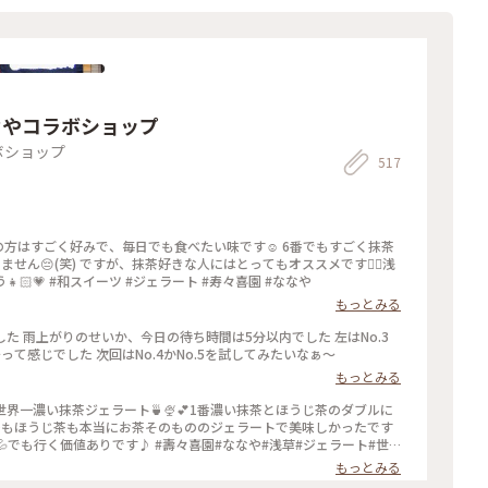
なやコラボショップ
ボショップ
517
の方はすごく好みで、毎日でも食べたい味です☺️ 6番でもすごく抹茶
てもオススメです👌🏻浅
草観光がてらお店に立ち寄られてはどうでしょう👧🏻💗 #和スイーツ #ジェラート #寿々喜園 #ななや
もっとみる
 雨上がりのせいか、今日の待ち時間は5分以内でした 左はNo.3
〜って感じでした 次回はNo.4かNo.5を試してみたいなぁ〜
もっとみる
界一濃い抹茶ジェラート🍵🍨💕1番濃い抹茶とほうじ茶のダブルに
✨抹茶もほうじ茶も本当にお茶そのもののジェラートで美味しかったです
💦でも行く価値ありです♪ #壽々喜園#ななや#浅草#ジェラート#世
もっとみる