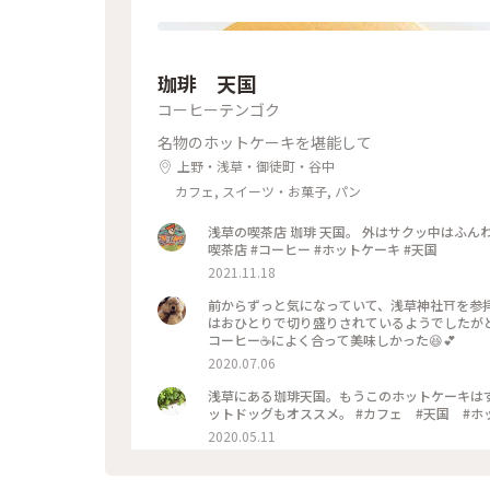
珈琲 天国
コーヒーテンゴク
名物のホットケーキを堪能して
上野・浅草・御徒町・谷中
カフェ, スイーツ・お菓子, パン
浅草の喫茶店 珈琲 天国。 外はサクッ中はふんわ
喫茶店 #コーヒー #ホットケーキ #天国
2021.11.18
前からずっと気になっていて、浅草神社⛩を参拝さ
はおひとりで切り盛りされているようでしたが
コーヒー☕️によく合って美味しかった😆💕
2020.07.06
浅草にある珈琲天国。もうこのホットケーキは
ットドッグもオススメ。 #カフェ
2020.05.11