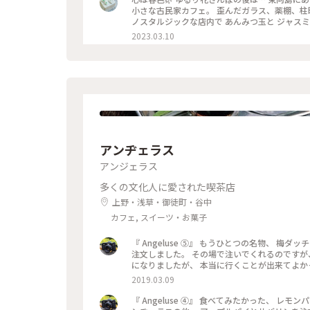
小さな古民家カフェ。 歪んだガラス、薬棚、柱
ノスタルジックな店内で あんみつ玉と ジャスミ
ップとポットには カフェのロゴ、こぐまの絵付
2023.03.10
ま#古民家カフェ#東京カフェ#ゆるりカフェ時間
アンヂェラス
アンジェラス
多くの文化人に愛された喫茶店
上野・浅草・御徒町・谷中
カフェ, スイーツ・お菓子
『 Angeluse ⑤』 もうひとつの名物、 梅ダッチコーヒーも完売。 ダッチコーヒーならあるということで、 こちらを
注文しました。 その場で注いでくれるのですが、 撮るの忘れました😅 美味しくいただきました。 最初で最後の訪問
2019.03.09
『 Angeluse ④』 食べてみたかった、 レモンパイとミルフェは、 すでに完売していました。 友達とシェアして、 ア