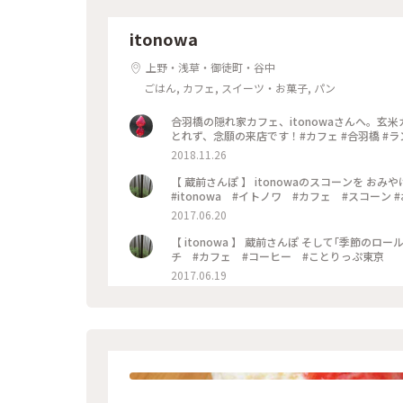
itonowa
上野・浅草・御徒町・谷中
ごはん, カフェ, スイーツ・お菓子, パン
合羽橋の隠れ家カフェ、itonowaさんへ。
とれず、念願の来店です！#カフェ #合羽橋 #ランチ
2018.11.26
【 蔵前さんぽ 】 itonowaのスコーンを 
#itonowa #イトノワ #カフェ #スコーン
2017.06.20
【 itonowa 】 蔵前さんぽ そして｢季節のロールケーキ｣🍒 #蔵前 #itonowa #イトノワ #イイホシユミコ #ラン
チ #カフェ #コーヒー #ことりっぷ東京
2017.06.19