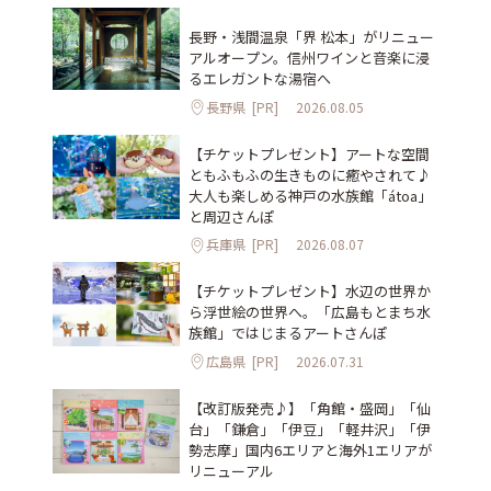
長野・浅間温泉「界 松本」がリニュー
アルオープン。信州ワインと音楽に浸
るエレガントな湯宿へ
長野県
[PR]
2026.08.05
【チケットプレゼント】アートな空間
ともふもふの生きものに癒やされて♪
大人も楽しめる神戸の水族館「átoa」
と周辺さんぽ
兵庫県
[PR]
2026.08.07
【チケットプレゼント】水辺の世界か
ら浮世絵の世界へ。「広島もとまち水
族館」ではじまるアートさんぽ
広島県
[PR]
2026.07.31
【改訂版発売♪】「角館・盛岡」「仙
台」「鎌倉」「伊豆」「軽井沢」「伊
勢志摩」国内6エリアと海外1エリアが
リニューアル