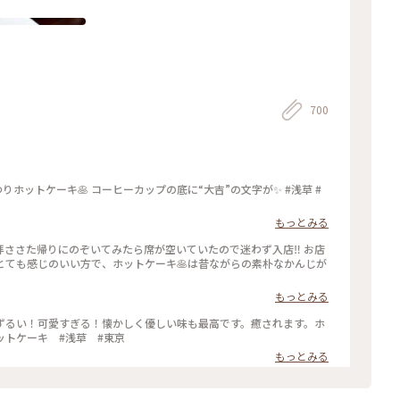
700
りホットケーキ🥞 コーヒーカップの底に“大吉”の文字が✨ #浅草 #
もっとみる
さた帰りにのぞいてみたら席が空いていたので迷わず入店‼️ お店
とても感じのいい方で、ホットケーキ🥞は昔ながらの素朴なかんじが
もっとみる
ずるい！可愛すぎる！懐かしく優しい味も最高です。癒されます。ホ
 #天国 #ホットケーキ #浅草 #東京
もっとみる