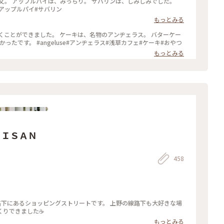
みでした。
キ#アップルパイ#サバリン
もっとみる
キなのに、 あっさりとしていて、 すごく美味しかったです。 #angeluse#アンヂェラス#浅草カフェ#ケーキ#おやつ
もっとみる
ＴＩＳＡＮ
458
線路下にあるショッピングストリートです。 上野の線路下も大好きな場
りできました☕️
もっとみる