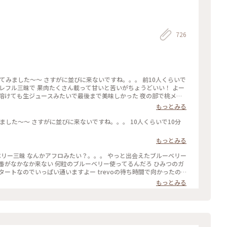
726
グレフル三昧で 果肉たくさん載って甘いと苦いがちょうどいい！ よー
 溶けても生ジュースみたいで最後まで美味しかった 夜の部で桃メニ
い、、、 それに17時からけっこう並ぶのよね。。日没前でまだ暑
もっとみる
もっとみる
出番がなかなか来ない 何粒のブルーベリー使ってるんだろ ひみつのガ
ートなのでいっぱい通いますよー trevoの待ち時間で向かったの
グリーンを背景にいい感じで撮れました
もっとみる