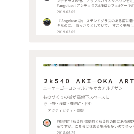
ンヂェラスの他、 アップルパイとサバリンを注文。 アップルパイは、みっちり。 サバリンは、しみし
#angeluse#アンヂェラス#浅草カフェ#ケー
2019.03.09
『 Angeluse ③』 ステンドグラスのある席に着くことができました。 ケーキは、名物のアンヂェラス。 バターケー
2019.03.09
２ｋ５４０ ＡＫＩ－ＯＫＡ ＡＲ
ニーケーゴーヨンマルアキオカアルチザン
ものづくりの街が高架下スペースに
上野・浅草・御徒町・谷中
アクティビティ・体験
#御徒町 #秋葉原 御徒町と秋葉原の間にある
所ですが、こちらは休める場所も多いのでゆっく
2018.06.29