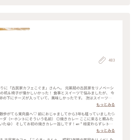
483
かった！ 食事とスイーツで悩みましたが、 今
卵の下にチーズが入っていて、美味しかったです。 次はスイーツを
家カフェ #スカイツリー
もっとみる
散歩がてら東向島へ♡ 前におじゃましてから3年も経っていました💦
ーダ（←ホントにそういう名前） ◎焼きカレー ここに来ると頼みた
た😂） そしてお初の焼きカレー旨しです！🍛 * 相変わらずレトロ
カードをもらったので、 また訪問したいと思います🧸💕 #こぐま #
もっとみる
古民家カフェ #レトロ #もと薬局 #ランチ #スイーツ食べてないよ #私のことりっぷ旅 #レトロな街 #ひとりカフェ部
ある 古民家カフェ 「こぐま」さんへ。 昭和2年築の薬局をリノベした