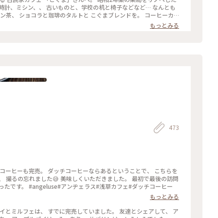
時計、ミシン、、 古いものと、学校の机と椅子などなど… なんとも
ン茶、 ショコラと珈琲のタルトと こぐまブレンドを。 コーヒーカ
け。。 ほっこりカフェ時間になりました。 #心は春色#東向島#こぐ
もっとみる
#レトロな街 #Myことりっぷ #私のことりっぷ旅
473
になりましたが、 本当に行くことが出来てよかったです。 #angeluse#アンヂェラス#浅草カフェ#ダッチコーヒー
もっとみる