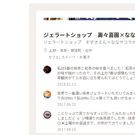
ジェラートショップ 壽々喜園×な
ジェラートショップ すずきえん×ななやコラ
上野・浅草・御徒町・谷中
カフェ, スイーツ・お菓子
私は6番の抹茶と紅茶の味を食べました！ 紅茶
の味が強かったので、その上の7番は想像もつきません😔(笑) ですが、抹茶好きな人にはとっ
2018.01.12
世界で一番濃い抹茶ジェラートいただいてみました
で右はNo.7 私はNo.7じゃ無くても良いかなぁ
2017.06.25
ことりっぷで見てからずっと行ってみたかった世
しました\( ˆoˆ )/噂通りの抹茶感でした
😌💓土曜のお昼過ぎで、行列ができていました
界一#濃い#抹茶#ほうじ茶#行列#甘党
2017.06.10