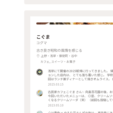
こぐま
コグマ
古き良き昭和の風情を感じる
上野・浅草・御徒町・谷中
カフェ, スイーツ・お菓子
浅草にて開催の2025紙博に行ってきました。 帰りに「古民家カフェこぐま」さんへ。 元薬局の古民家をリノベーシ
ョンした店内は、 とても落ち着いた感じ。 学校の机＆椅子が懐かしい
回はランチ兼ディナーとして焼きオムライス。 
いただきたいな〜 #曳舟 #東向島 #古民
2025.03.15
古民家カフェこぐま さん✨ 向島百花園の後、お
今回いただいたメニューは、 ◎昔、クリームソ
くなるクリームソーダ（笑） （前回も投稿してい
感溢れ、ダウンライトが落ち着きます。 ポイント
2023.05.10
心は春色🌿 ゆるり花さんぽの後は… 東向島に