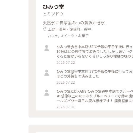
ひみつ堂
ヒミツドウ
天然氷に自家製みつの贅沢かき氷
上野・浅草・御徒町・谷中
カフェ, スイーツ・お菓子
ひみつ堂@谷中本店 38℃予報の平日午後に行ってみました〜〜 さすがに並びに来ないですね。。。 前10人くらいで
10分ほどの外待ちで済みました しかし暑い…
ぐると蜜がいらないくらいしっかり柑橘の味🍋
ューが出る日で迷ったけどさすがに２時間待てな
2026.07.22
いし！ 以外と日中は穴場なのかもです。
ひみつ堂@谷中本店 38℃予報の午後に行ってみました〜〜 さすがに並びに来ないですね。。。 10人くらいで10分
ほどの外待ちで済みました
2026.07.22
ひみつ堂とDIXANS ひみつ堂谷中本店でブルーベリー三昧 なんかアフロみたい？。。。 やっと出会えたブルーベリー
🫐 想像以上のたっぷりブルーベリーで小鉢の
ールズパワー毎日お疲れ様様です！ 魔夏営業スタ
はDIXANS 抹茶ラテのアートがキレイで外の
2026.07.01