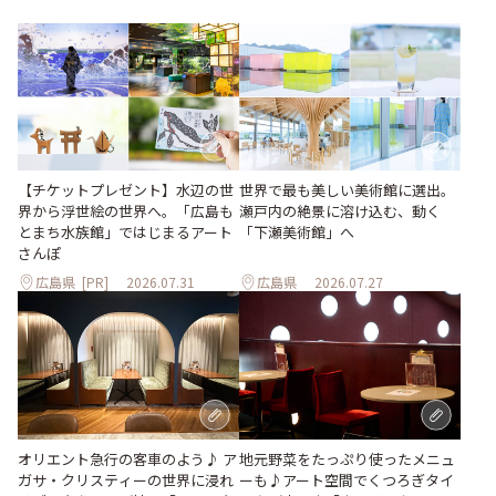
世界で最も美しい美術館に選出。
【チケットプレゼント】水辺の世
瀬戸内の絶景に溶け込む、動く
界から浮世絵の世界へ。「広島も
「下瀬美術館」へ
とまち水族館」ではじまるアート
さんぽ
広島県
[PR]
2026.07.31
広島県
2026.07.27
地元野菜をたっぷり使ったメニュ
オリエント急行の客車のよう♪ ア
ーも♪アート空間でくつろぎタイ
ガサ・クリスティーの世界に浸れ