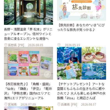
【旅先診断】あなたの“いま”にぴ
長野・浅間温泉「界 松本」がリニ
ったりな旅先が見つかる♪
ューアルオープン。信州ワインと
音楽に浸るエレガントな湯宿へ
長野県
[PR]
2026.08.05
2026.05.15
【改訂版発売♪】「角館・盛岡」
【チケットプレゼント】アートな
「仙台」「鎌倉」「伊豆」「軽井
空間ともふもふの生きものに癒や
沢」「伊勢志摩」国内6エリアと
されて♪ 大人も楽しめる神戸の水
海外1エリアがリニューアル
族館「átoa」と周辺さんぽ
宮城県
2026.07.09
兵庫県
[PR]
2026.08.07