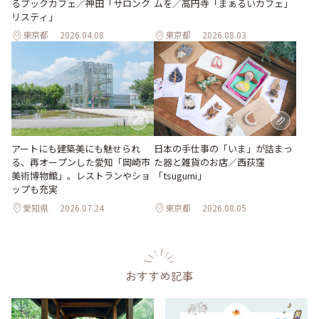
ムを／高円寺「まぁるいカフェ」
るブックカフェ／神田「サロンク
リスティ」
東京都
2026.04.08
東京都
2026.08.03
日本の手仕事の「いま」が詰まっ
アートにも建築美にも魅せられ
た器と雑貨のお店／西荻窪
る、再オープンした愛知「岡崎市
「tsugumi」
美術博物館」。レストランやショ
ップも充実
愛知県
2026.07.24
東京都
2026.08.05
おすすめ記事