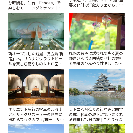
な時間を。仙台「Echoes」で
要文化財の洋館カフェから、改
楽しむモーニングとランチ | こ
札すぐのレトロ喫茶まで~ | こと
とりっぷ
りっぷ
風鈴の音色に誘われて歩く夏の
新オープンした銭湯「黄金湯 新
鎌倉さんぽ♪由緒ある社の参拝
宿」へ。サウナとクラフトビー
と老舗のひんやり甘味も | こと
ルを楽しむ癒やしのレトロ空間
りっぷ
| ことりっぷ
オリエント急行の客車のよう♪
レトロな蔵造りの街並みと国宝
アガサ・クリスティーの世界に
の城。松本の城下町で心ほぐれ
浸れるブックカフェ/神田「サロ
る週末1泊2日の旅 | ことりっぷ
ンクリスティ」 | ことりっぷ