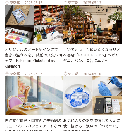
東京都
2025.05.15
東京都
2025.05.13
オリジナルのノートやインクで手
上野で見つけた通いたくなるリノ
書きの温かみを♪ 蔵前の人気ショ
ベ書店「ROUTE BOOKS」～ビリ
ップ「Kakimori／Inkstand by
ヤニ、パン、陶芸に本♪～
Kakimori」
東京都
2025.05.05
東京都
2024.05.10
世界文化遺産・国立西洋美術館の
お気に入りの器を修復して大切に
ミュージアムカフェでアートなラ
使い続ける…浅草の「つぐつぐ」