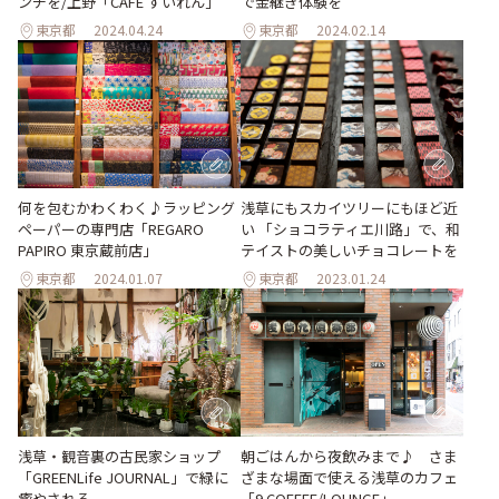
ンチを/上野「CAFÉ すいれん」
で金継ぎ体験を
東京都
2024.04.24
東京都
2024.02.14
何を包むかわくわく♪ラッピング
浅草にもスカイツリーにもほど近
ペーパーの専門店「REGARO
い 「ショコラティエ川路」で、和
PAPIRO 東京蔵前店」
テイストの美しいチョコレートを
東京都
2024.01.07
東京都
2023.01.24
浅草・観音裏の古民家ショップ
朝ごはんから夜飲みまで♪ さま
「GREENLife JOURNAL」で緑に
ざまな場面で使える浅草のカフェ
癒やされる
「9 COFFEE/LOUNGE」