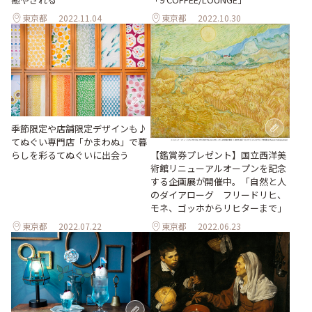
東京都
2022.11.04
東京都
2022.10.30
季節限定や店舗限定デザインも♪
てぬぐい専門店「かまわぬ」で暮
らしを彩るてぬぐいに出会う
【鑑賞券プレゼント】国立西洋美
術館リニューアルオープンを記念
する企画展が開催中。「自然と人
のダイアローグ フリードリヒ、
モネ、ゴッホからリヒターまで」
東京都
2022.07.22
東京都
2022.06.23