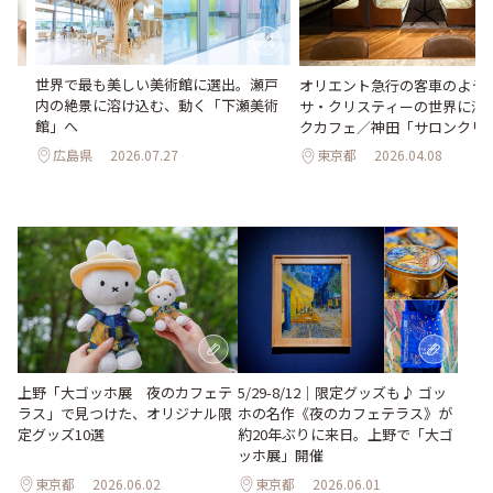
世界で最も美しい美術館に選出。瀬戸
か
オリエント急行の客車のよう♪
内の絶景に溶け込む、動く「下瀬美術
水
サ・クリスティーの世界に浸
館」へ
クカフェ／神田「サロンクリ
広島県
2026.07.27
東京都
2026.04.08
上野「大ゴッホ展 夜のカフェテ
5/29-8/12｜限定グッズも♪ ゴッ
ラス」で見つけた、オリジナル限
ホの名作《夜のカフェテラス》が
定グッズ10選
約20年ぶりに来日。上野で「大ゴ
ッホ展」開催
東京都
2026.06.02
東京都
2026.06.01