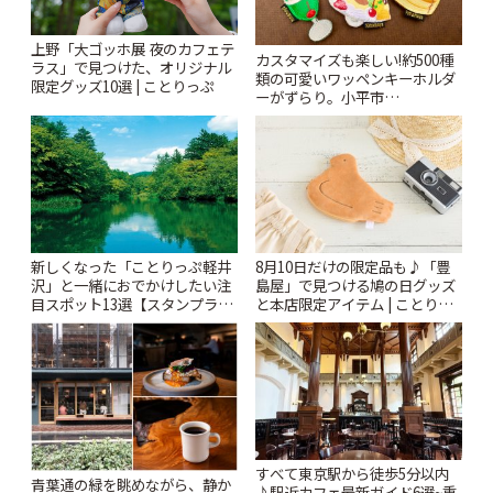
上野「大ゴッホ展 夜のカフェテ
カスタマイズも楽しい!約500種
ラス」で見つけた、オリジナル
類の可愛いワッペンキーホルダ
限定グッズ10選 | ことりっぷ
ーがずらり。小平市
「Kimamaya T&K」 | ことりっ
ぷ
新しくなった「ことりっぷ軽井
8月10日だけの限定品も♪「豊
沢」と一緒におでかけしたい注
島屋」で見つける鳩の日グッズ
目スポット13選【スタンプラリ
と本店限定アイテム | ことりっ
ー開催中】 | ことりっぷ
ぷ
すべて東京駅から徒歩5分以内
青葉通の緑を眺めながら、静か
♪駅近カフェ最新ガイド6選~重