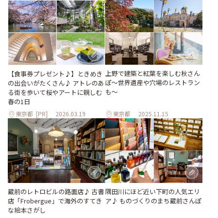
上野で建築と紅葉を楽しむ秋さん
【食事券プレゼント♪】ときめき
ぽ～世界遺産や穴場のレストラン
の出会いがたくさん♪ アトレのあ
も～
る街を歩いて桜やアートに親しむ
春の1日
東京都
[PR]
2026.03.19
東京都
2025.11.15
蔵前のレトロビルの路面店♪ 古書
隅田川にほど近い下町の人気エリ
店「Frobergue」で海外のすてき
ア♪ ものづくりのまち蔵前さんぽ
な絵本さがし