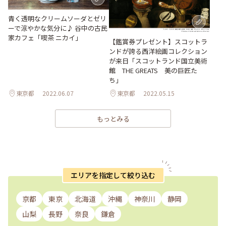
青く透明なクリームソーダとゼリ
ーで涼やかな気分に♪ 谷中の古民
家カフェ「喫茶 ニカイ」
【鑑賞券プレゼント】スコットラ
ンドが誇る西洋絵画コレクション
が来日「スコットランド国立美術
館 THE GREATS 美の巨匠た
ち」
東京都
2022.06.07
東京都
2022.05.15
もっとみる
エリアを指定して絞り込む
京都
東京
北海道
沖縄
神奈川
静岡
山梨
長野
奈良
鎌倉