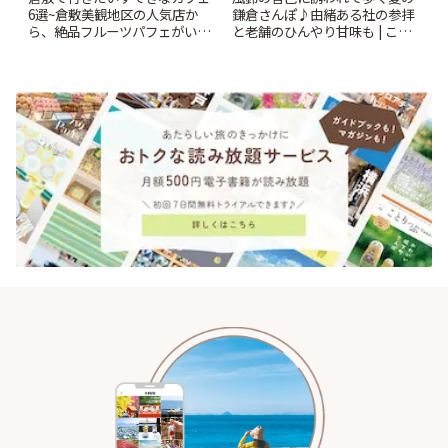
鎌倉さんぽ♪由緒ある社の参拝
6選~倉敷美観地区の人気店か
と老舗のひんやり甘味も | こと
ら、絶品フルーツパフェがいた
りっぷ
だけるパーラーまで~ | ことりっ
ぷ