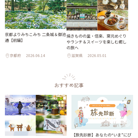
京都よりみちこみち 二条城＆御池
焼きものの里・信楽、窯元めぐり
通【前編】
やランチ＆スイーツを楽しむ癒し
の旅へ
京都府
2026.06.14
滋賀県
2026.05.01
おすすめ記事
【旅先診断】あなたの“いま”にぴ