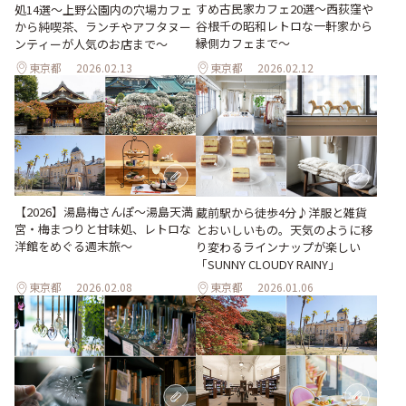
すめ古民家カフェ20選～西荻窪や
処14選～上野公園内の穴場カフェ
谷根千の昭和レトロな一軒家から
から純喫茶、ランチやアフタヌー
縁側カフェまで～
ンティーが人気のお店まで～
東京都
2026.02.13
東京都
2026.02.12
【2026】湯島梅さんぽ～湯島天満
蔵前駅から徒歩4分♪洋服と雑貨
宮・梅まつりと甘味処、レトロな
とおいしいもの。天気のように移
洋館をめぐる週末旅～
り変わるラインナップが楽しい
「SUNNY CLOUDY RAINY」
東京都
2026.02.08
東京都
2026.01.06