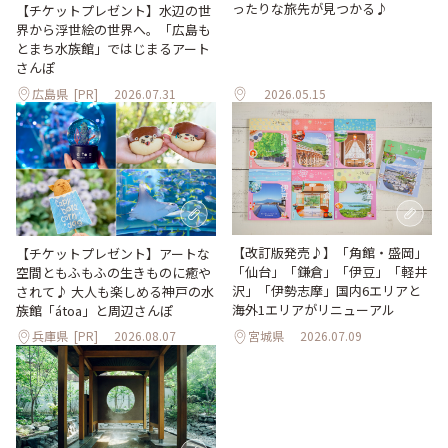
ったりな旅先が見つかる♪
【チケットプレゼント】水辺の世
界から浮世絵の世界へ。「広島も
とまち水族館」ではじまるアート
さんぽ
広島県
[PR]
2026.07.31
2026.05.15
【改訂版発売♪】「角館・盛岡」
【チケットプレゼント】アートな
「仙台」「鎌倉」「伊豆」「軽井
空間ともふもふの生きものに癒や
沢」「伊勢志摩」国内6エリアと
されて♪ 大人も楽しめる神戸の水
海外1エリアがリニューアル
族館「átoa」と周辺さんぽ
兵庫県
[PR]
2026.08.07
宮城県
2026.07.09