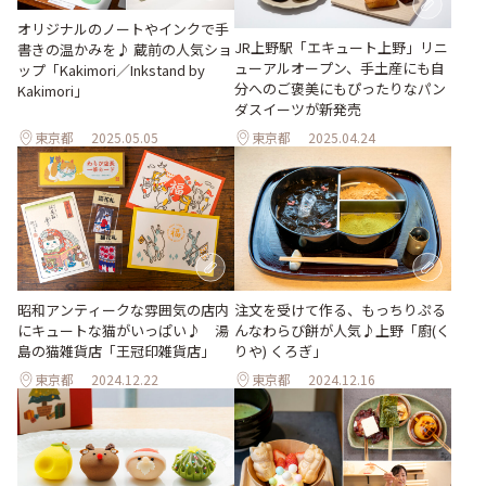
オリジナルのノートやインクで手
JR上野駅「エキュート上野」リニ
書きの温かみを♪ 蔵前の人気ショ
ューアルオープン、手土産にも自
ップ「Kakimori／Inkstand by
分へのご褒美にもぴったりなパン
Kakimori」
ダスイーツが新発売
東京都
2025.05.05
東京都
2025.04.24
昭和アンティークな雰囲気の店内
注文を受けて作る、もっちりぷる
にキュートな猫がいっぱい♪ 湯
んなわらび餅が人気♪上野「廚(く
島の猫雑貨店「王冠印雑貨店」
りや) くろぎ」
東京都
2024.12.22
東京都
2024.12.16