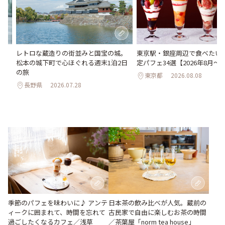
氷
レトロな蔵造りの街並みと国宝の城。
東京駅・銀座周辺で食べたい♪
わう
松本の城下町で心ほぐれる週末1泊2日
定パフェ34選【2026年8月～1
最
の旅
東京都
2026.08.08
長野県
2026.07.28
季節のパフェを味わいに♪ アンテ
日本茶の飲み比べが人気。蔵前の
ィークに囲まれて、時間を忘れて
古民家で自由に楽しむお茶の時間
過ごしたくなるカフェ／浅草
／茶葉屋「norm tea house」