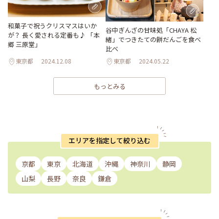
和菓子で祝うクリスマスはいか
谷中ぎんざの甘味処「CHAYA 松
が？ 長く愛される定番も♪ 「本
緒」でつきたての餅だんごを食べ
郷 三原堂」
比べ
東京都
2024.12.08
東京都
2024.05.22
もっとみる
エリアを指定して絞り込む
京都
東京
北海道
沖縄
神奈川
静岡
山梨
長野
奈良
鎌倉