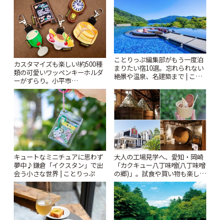
りっぷ
ことりっぷ編集部がもう一度泊
カスタマイズも楽しい!約500種
まりたい宿10選。忘れられない
類の可愛いワッペンキーホルダ
絶景や温泉、名建築まで | こと
ーがずらり。小平市
りっぷ
「Kimamaya T&K」 | ことりっ
ぷ
キュートなミニチュアに思わず
大人の工場見学へ、愛知・岡崎
夢中♪鎌倉「イクスタン」で出
「カクキュー八丁味噌(八丁味噌
会う小さな世界 | ことりっぷ
の郷)」。試食や買い物も楽しみ
♪ | ことりっぷ