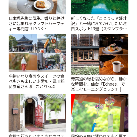
日本橋兜町に誕生。香りと静け
新しくなった「ことりっぷ軽井
さに包まれるクラフトハーブテ
沢」と一緒におでかけしたい注
ィー専門店「TYNK
目スポット13選【スタンプラリ
Kabutocho」 | ことりっぷ
ー開催中】 | ことりっぷ
名物いなり寿司やスイーツの食
青葉通の緑を眺めながら、静か
べ歩きも楽しい♪愛知・豊川稲
な時間を。仙台「Echoes」で
荷参道さんぽ | ことりっぷ
楽しむモーニングとランチ | こ
とりっぷ
風鈴の音色に誘われて歩く夏の
倉敷で行きたいすてきなカフェ