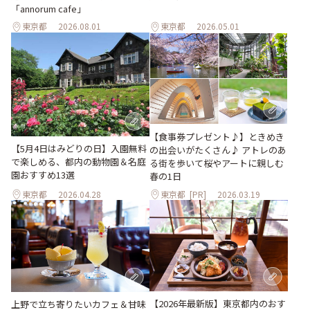
「annorum cafe」
東京都
2026.08.01
東京都
2026.05.01
【食事券プレゼント♪】ときめき
【5月4日はみどりの日】入園無料
の出会いがたくさん♪ アトレのあ
で楽しめる、都内の動物園＆名庭
る街を歩いて桜やアートに親しむ
園おすすめ13選
春の1日
東京都
2026.04.28
東京都
[PR]
2026.03.19
【2026年最新版】東京都内のおす
上野で立ち寄りたいカフェ＆甘味