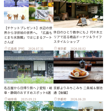
【チケットプレゼント】水辺の世
休日のひとり散歩にも♪ 代々木エ
界から浮世絵の世界へ。「広島も
リアで巡る絶品ドーナツ＆ライフ
とまち水族館」ではじまるアート
スタイルショップ
さんぽ
広島県
[PR]
2026.07.31
東京都
2026.08.02
名古屋から日帰り旅へ♪愛知・岐
京都よりみちこみち 二条城＆御池
阜・静岡のおすすめスポット6選
通【後編】
岐阜県
2025.09.23
京都府
2026.06.20