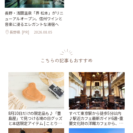
長野・浅間温泉「界 松本」がリニ
ューアルオープン。信州ワインと
音楽に浸るエレガントな湯宿へ
長野県
[PR]
2026.08.05
こちらの記事もおすすめ
8月10日だけの限定品も♪「豊
すべて東京駅から徒歩5分以内
島屋」で見つける鳩の日グッズ
♪駅近カフェ最新ガイド6選~重
と本店限定アイテム | ことりっ
要文化財の洋館カフェから、改
ぷ
札すぐのレトロ喫茶まで~ | こと