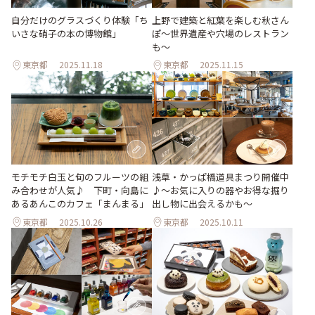
上野で建築と紅葉を楽しむ秋さん
自分だけのグラスづくり体験「ち
ぽ～世界遺産や穴場のレストラン
いさな硝子の本の博物館」
も～
東京都
2025.11.18
東京都
2025.11.15
浅草・かっぱ橋道具まつり開催中
モチモチ白玉と旬のフルーツの組
♪～お気に入りの器やお得な掘り
み合わせが人気♪ 下町・向島に
出し物に出会えるかも～
あるあんこのカフェ「まんまる」
東京都
2025.10.26
東京都
2025.10.11