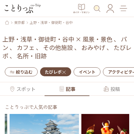
ガイド・マガジン
東京都
上野・浅草・御徒町・谷中
上野・浅草・御徒町・谷中
×
風景・景色
、
パ
ン
、
カフェ
、
その他施設
、
おみやげ
、
たびレ
ポ
、
名所・旧跡
絞り込む
たびレポ
イベント
アクティビテ
スポット
記事
投稿
ことりっぷで人気の記事