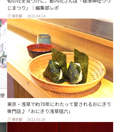
旬の花を見つけに、都内花さんぽ「根津神社つつ
じまつり」｜編集部レポ
東京都
2023.04.14
使
東京・浅草で約70年にわたって愛されるおにぎり
専門店♪「おにぎり浅草宿六」
東京都
2022.03.29