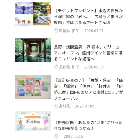
【チケットプレゼント】水辺の世界か
ら浮世絵の世界へ。「広島もとまち水
族館」ではじまるアートさんぽ
広島県
[PR]
2026.07.31
長野・浅間温泉「界 松本」がリニュー
アルオープン。信州ワインと音楽に浸
るエレガントな湯宿へ
長野県
[PR]
2026.08.05
【改訂版発売♪】「角館・盛岡」「仙
台」「鎌倉」「伊豆」「軽井沢」「伊
勢志摩」国内6エリアと海外1エリアが
リニューアル
宮城県
2026.07.09
【旅先診断】あなたの“いま”にぴった
りな旅先が見つかる♪
2026.05.15