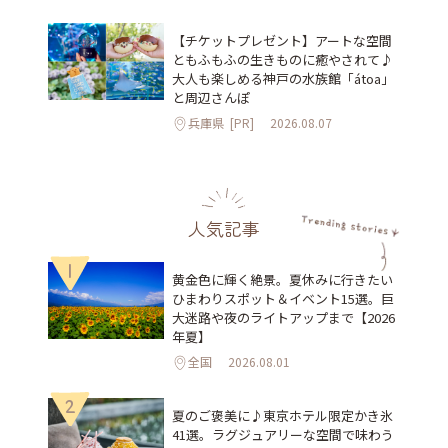
【チケットプレゼント】アートな空間
ともふもふの生きものに癒やされて♪
大人も楽しめる神戸の水族館「átoa」
と周辺さんぽ
兵庫県
[PR]
2026.08.07
人気記事
1
黄金色に輝く絶景。夏休みに行きたい
ひまわりスポット＆イベント15選。巨
大迷路や夜のライトアップまで【2026
年夏】
全国
2026.08.01
2
夏のご褒美に♪東京ホテル限定かき氷
41選。ラグジュアリーな空間で味わう