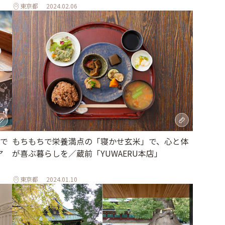
東京都
2024.02.06
で
もちもちで栄養満点の「寝かせ玄米」で、心と体
ア
が喜ぶ暮らしを／蔵前「YUWAERU本店」
東京都
2024.01.10