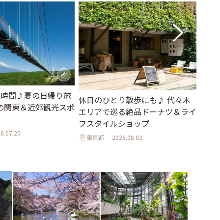
名古
2時間♪夏の日帰り旅
休日のひとり散歩にも♪ 代々木
阜・
の関東＆近郊観光スポ
エリアで巡る絶品ドーナツ＆ライ
岐阜
フスタイルショップ
6.07.20
東京都
2026.08.02