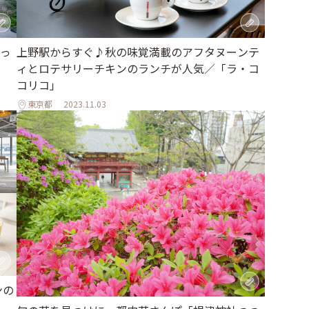
っ
上野駅からすぐ♪秋の味覚満載のアフタヌーンテ
ィとロテサリーチキンのランチが人気／「ラ・コ
コリコ」
東京都
2023.11.03
ンの