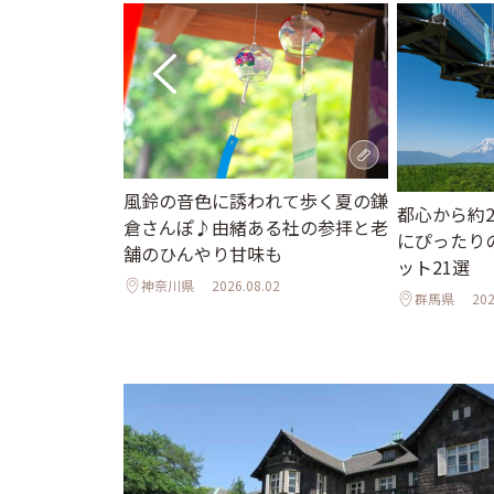
風鈴の音色に誘われて歩く夏の鎌
ント】水辺の世
都心から約
倉さんぽ♪由緒ある社の参拝と老
界へ。「広島も
にぴったり
舗のひんやり甘味も
はじまるアート
ット21選
神奈川県
2026.08.02
群馬県
202
7.31