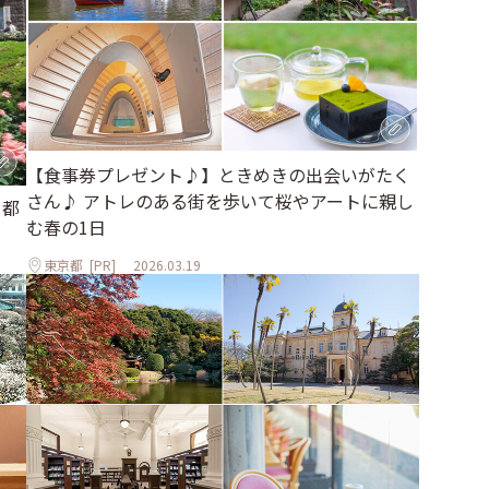
【食事券プレゼント♪】ときめきの出会いがたく
さん♪ アトレのある街を歩いて桜やアートに親し
、都
む春の1日
東京都
[PR]
2026.03.19