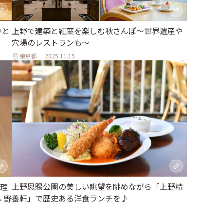
りと
上野で建築と紅葉を楽しむ秋さんぽ～世界遺産や
穴場のレストランも～
東京都
2025.11.15
上野恩賜公園の美しい眺望を眺めながら「上野精
理
養軒」で歴史ある洋食ランチを♪
 野