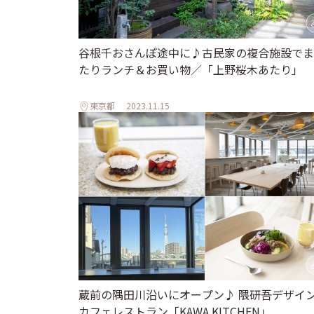
谷根千おさんぽ途中に♪古民家の複合施設でま
たりランチ＆お買い物／「上野桜木あたり」
東京都
2023.11.15
蔵前の隅田川沿いにオープン♪ 隈研吾デザイ
カフェレストラン「KAWA KITCHEN」