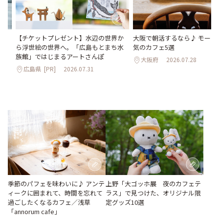
氷
【チケットプレゼント】水辺の世界か
大阪で朝活するなら♪ モーニ
わう
ら浮世絵の世界へ。「広島もとまち水
気のカフェ5選
最
族館」ではじまるアートさんぽ
大阪府
2026.07.28
広島県
[PR]
2026.07.31
上野「大ゴッホ展 夜のカフェテ
季節のパフェを味わいに♪ アンテ
ラス」で見つけた、オリジナル限
ィークに囲まれて、時間を忘れて
定グッズ10選
過ごしたくなるカフェ／浅草
「annorum cafe」