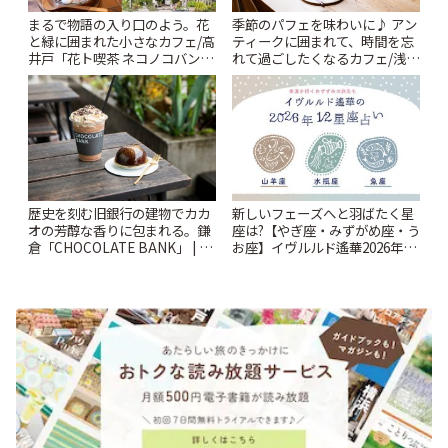
まるで物語の入り口のよう。花
季節のパフェを味わいに♪ アン
と緑に囲まれた小さなカフェ/高
ティークに囲まれて、時間を忘
井戸「花ト喫茶 ネコノコバン」
れて過ごしたくなるカフェ/浅草
| ことりっぷ
「annorum cafe」 | ことりっぷ
歴史を刻む旧銀行の建物でカカ
新しいフェーズへと羽ばたく星
オの芳醇な香りに包まれる。鎌
座は?【やぎ座・みずがめ座・う
倉「CHOCOLATE BANK」 | こ
お座】イヴルルド遙華2026年の
とりっぷ
幕開け~New Year~ | ことりっぷ