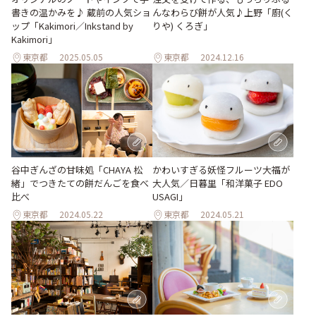
書きの温かみを♪ 蔵前の人気ショ
んなわらび餅が人気♪上野「廚(く
ップ「Kakimori／Inkstand by
りや) くろぎ」
Kakimori」
東京都
2025.05.05
東京都
2024.12.16
谷中ぎんざの甘味処「CHAYA 松
かわいすぎる妖怪フルーツ大福が
緒」でつきたての餅だんごを食べ
大人気／日暮里「和洋菓子 EDO
比べ
USAGI」
東京都
2024.05.22
東京都
2024.05.21