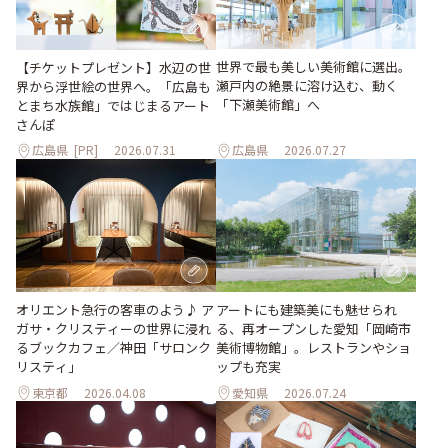
世界で最も美しい美術館に選出。
【チケットプレゼント】水辺の世
瀬戸内の絶景に溶け込む、動く
界から浮世絵の世界へ。「広島も
「下瀬美術館」へ
とまち水族館」ではじまるアート
さんぽ
広島県
[PR]
2026.07.31
広島県
2026.07.27
オリエント急行の客車のよう♪ ア
アートにも建築美にも魅せられ
ガサ・クリスティーの世界に浸れ
る、再オープンした愛知「岡崎市
るブックカフェ／神田「サロンク
美術博物館」。レストランやショ
リスティ」
ップも充実
東京都
2026.04.08
愛知県
2026.07.24