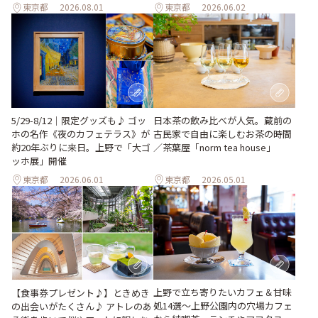
東京都
2026.08.01
東京都
2026.06.02
5/29-8/12｜限定グッズも♪ ゴッ
日本茶の飲み比べが人気。蔵前の
ホの名作《夜のカフェテラス》が
古民家で自由に楽しむお茶の時間
約20年ぶりに来日。上野で「大ゴ
／茶葉屋「norm tea house」
ッホ展」開催
東京都
2026.06.01
東京都
2026.05.01
上野で立ち寄りたいカフェ＆甘味
【食事券プレゼント♪】ときめき
処14選～上野公園内の穴場カフェ
の出会いがたくさん♪ アトレのあ