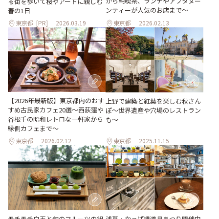
から純喫茶、ランチやアフタヌー
る街を歩いて桜やアートに親しむ
ンティーが人気のお店まで～
春の1日
東京都
[PR]
2026.03.19
東京都
2026.02.13
【2026年最新版】東京都内のおす
上野で建築と紅葉を楽しむ秋さん
すめ古民家カフェ20選～西荻窪や
ぽ～世界遺産や穴場のレストラン
谷根千の昭和レトロな一軒家から
も～
縁側カフェまで～
東京都
2026.02.12
東京都
2025.11.15
浅草・かっぱ橋道具まつり開催中
モチモチ白玉と旬のフルーツの組