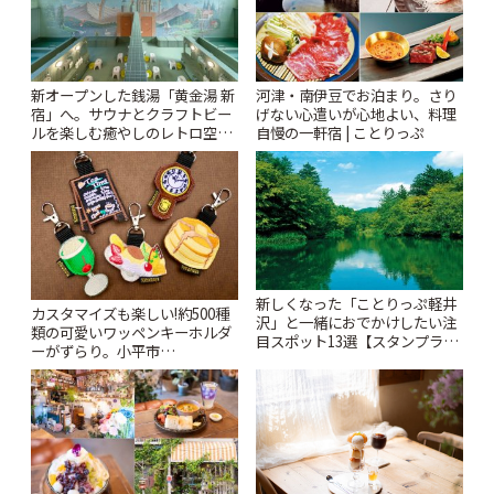
新オープンした銭湯「黄金湯 新
河津・南伊豆でお泊まり。さり
宿」へ。サウナとクラフトビー
げない心遣いが心地よい、料理
ルを楽しむ癒やしのレトロ空間
自慢の一軒宿 | ことりっぷ
| ことりっぷ
新しくなった「ことりっぷ軽井
カスタマイズも楽しい!約500種
沢」と一緒におでかけしたい注
類の可愛いワッペンキーホルダ
目スポット13選【スタンプラリ
ーがずらり。小平市
ー開催中】 | ことりっぷ
「Kimamaya T&K」 | ことりっ
ぷ