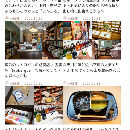
♪～お気に入りの器やお得な掘り
み合わせが人気♪ 下町・向島に
出し物に出会えるかも～
あるあんこのカフェ「まんまる」
東京都
2025.10.26
東京都
2025.10.11
蔵前のレトロビルの路面店♪ 古書
隅田川にほど近い下町の人気エリ
店「Frobergue」で海外のすてき
ア♪ ものづくりのまち蔵前さんぽ
な絵本さがし
東京都
2025.05.15
東京都
2025.05.13
オリジナルのノートやインクで手
注文を受けて作る、もっちりぷる