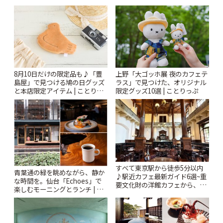
上野「大ゴッホ展 夜のカフェテ
8月10日だけの限定品も♪「豊
ラス」で見つけた、オリジナル
島屋」で見つける鳩の日グッズ
限定グッズ10選 | ことりっぷ
と本店限定アイテム | ことりっ
ぷ
すべて東京駅から徒歩5分以内
青葉通の緑を眺めながら、静か
♪駅近カフェ最新ガイド6選~重
な時間を。仙台「Echoes」で
要文化財の洋館カフェから、改
楽しむモーニングとランチ | こ
札すぐのレトロ喫茶まで~ | こと
とりっぷ
りっぷ