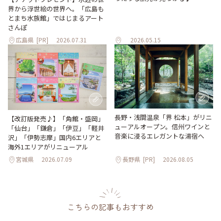
界から浮世絵の世界へ。「広島も
とまち水族館」ではじまるアート
さんぽ
広島県
[PR]
2026.07.31
2026.05.15
長野・浅間温泉「界 松本」がリニ
【改訂版発売♪】「角館・盛岡」
ューアルオープン。信州ワインと
「仙台」「鎌倉」「伊豆」「軽井
音楽に浸るエレガントな湯宿へ
沢」「伊勢志摩」国内6エリアと
海外1エリアがリニューアル
宮城県
2026.07.09
長野県
[PR]
2026.08.05
こちらの記事もおすすめ