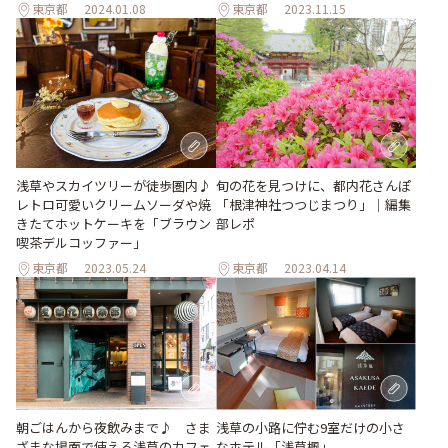
東京都
2024.01.08
東京都
2023.11.15
浅草やスカイツリーが徒歩圏内♪
旬の花を見つけに、都内花さんぽ
レトロ可愛いクリームソーダや焼
「根津神社つつじまつり」｜編集
きたてホットケーキを「ブラウン
部レポ
喫茶デルコッファー」
東京都
2023.05.24
東京都
2023.04.14
朝ごはんから夜飲みまで♪ さま
浅草の小路に佇む9室だけの小さ
ざまな場面で使える浅草のカフェ
なホテル「浅草楓」