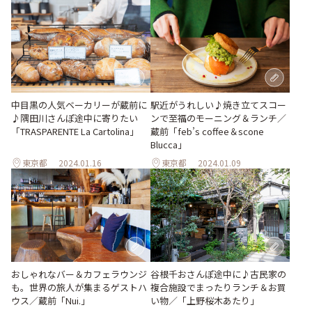
中目黒の人気ベーカリーが蔵前に
駅近がうれしい♪焼き立てスコー
♪隅田川さんぽ途中に寄りたい
ンで至福のモーニング＆ランチ／
「TRASPARENTE La Cartolina」
蔵前「feb’s coffee＆scone
Blucca」
東京都
2024.01.16
東京都
2024.01.09
おしゃれなバー＆カフェラウンジ
谷根千おさんぽ途中に♪古民家の
も。世界の旅人が集まるゲストハ
複合施設でまったりランチ＆お買
ウス／蔵前「Nui.」
い物／「上野桜木あたり」