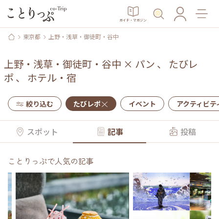
ガイド・マガジン
東京都
上野・浅草・御徒町・谷中
上野・浅草・御徒町・谷中
×
パン
、
たびレ
ポ
、
ホテル・宿
絞り込む
たびレポ
イベント
アクティビテ
スポット
記事
投稿
ことりっぷで人気の記事