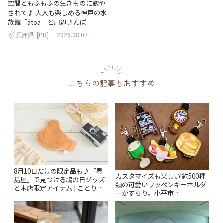
空間ともふもふの生きものに癒や
されて♪ 大人も楽しめる神戸の水
族館「átoa」と周辺さんぽ
兵庫県
[PR]
2026.08.07
こちらの記事もおすすめ
8月10日だけの限定品も♪「豊
カスタマイズも楽しい!約500種
島屋」で見つける鳩の日グッズ
類の可愛いワッペンキーホルダ
と本店限定アイテム | ことりっ
ーがずらり。小平市
ぷ
「Kimamaya T&K」 | ことりっ
ぷ