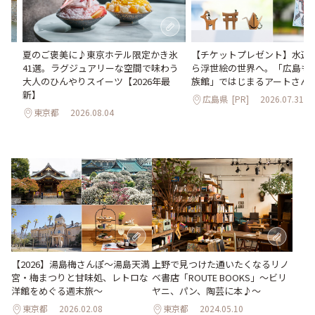
。
夏のご褒美に♪東京ホテル限定かき氷
【チケットプレゼント】水辺
2日
41選。ラグジュアリーな空間で味わう
ら浮世絵の世界へ。「広島も
大人のひんやりスイーツ【2026年最
族館」ではじまるアートさん
新】
広島県
[PR]
2026.07.31
東京都
2026.08.04
【2026】湯島梅さんぽ～湯島天満
上野で見つけた通いたくなるリノ
宮・梅まつりと甘味処、レトロな
ベ書店「ROUTE BOOKS」～ビリ
洋館をめぐる週末旅～
ヤニ、パン、陶芸に本♪～
東京都
2026.02.08
東京都
2024.05.10