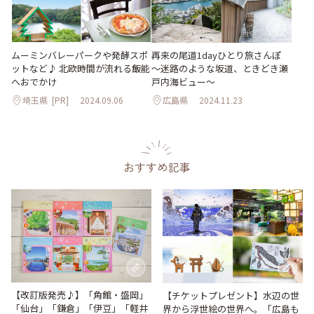
ムーミンバレーパークや発酵スポ
再来の尾道1dayひとり旅さんぽ
ットなど♪ 北欧時間が流れる飯能
～迷路のような坂道、ときどき瀬
へおでかけ
戸内海ビュー～
埼玉県
[PR]
2024.09.06
広島県
2024.11.23
おすすめ記事
【改訂版発売♪】「角館・盛岡」
【チケットプレゼント】水辺の世
「仙台」「鎌倉」「伊豆」「軽井
界から浮世絵の世界へ。「広島も