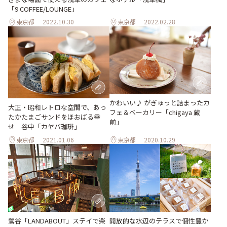
「9 COFFEE/LOUNGE」
東京都
2022.10.30
東京都
2022.02.28
かわいい♪ がぎゅっと詰まったカ
大正・昭和レトロな空間で、あっ
フェ＆ベーカリー「chigaya 蔵
たかたまごサンドをほおばる幸
前」
せ 谷中「カヤバ珈琲」
東京都
2021.01.06
東京都
2020.10.29
開放的な水辺のテラスで個性豊か
鶯谷「LANDABOUT」ステイで楽