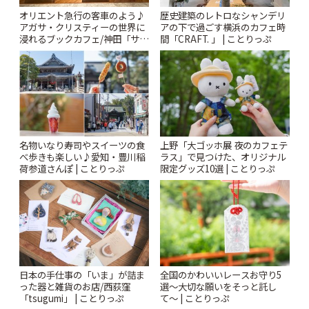
オリエント急行の客車のよう♪
歴史建築のレトロなシャンデリ
アガサ・クリスティーの世界に
アの下で過ごす横浜のカフェ時
浸れるブックカフェ/神田「サロ
間「CRAFT. 」 | ことりっぷ
ンクリスティ」 | ことりっぷ
名物いなり寿司やスイーツの食
上野「大ゴッホ展 夜のカフェテ
べ歩きも楽しい♪愛知・豊川稲
ラス」で見つけた、オリジナル
荷参道さんぽ | ことりっぷ
限定グッズ10選 | ことりっぷ
日本の手仕事の「いま」が詰ま
全国のかわいいレースお守り5
った器と雑貨のお店/西荻窪
選〜大切な願いをそっと託し
「tsugumi」 | ことりっぷ
て〜 | ことりっぷ