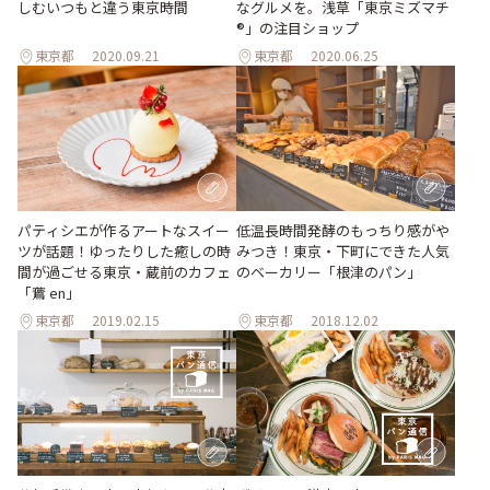
なグルメを。浅草「東京ミズマチ
しむいつもと違う東京時間
®」の注目ショップ
東京都
2020.09.21
東京都
2020.06.25
パティシエが作るアートなスイー
低温長時間発酵のもっちり感がや
ツが話題！ゆったりした癒しの時
みつき！東京・下町にできた人気
間が過ごせる東京・蔵前のカフェ
のベーカリー「根津のパン」
「鷰 en」
東京都
2019.02.15
東京都
2018.12.02