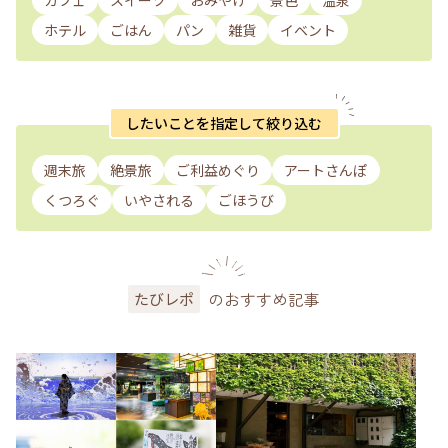
カフェ
スイーツ
おみやげ
景色
温泉
ホテル
ごはん
パン
雑貨
イベント
したいことを指定して絞り込む
週末旅
絶景旅
ご利益めぐり
アートさんぽ
くつろぐ
いやされる
ごほうび
のおすすめ記事
たびレポ