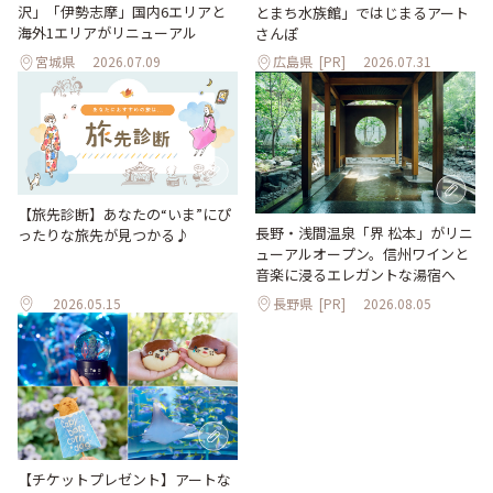
沢」「伊勢志摩」国内6エリアと
とまち水族館」ではじまるアート
海外1エリアがリニューアル
さんぽ
宮城県
2026.07.09
広島県
[PR]
2026.07.31
【旅先診断】あなたの“いま”にぴ
長野・浅間温泉「界 松本」がリニ
ったりな旅先が見つかる♪
ューアルオープン。信州ワインと
音楽に浸るエレガントな湯宿へ
2026.05.15
長野県
[PR]
2026.08.05
【チケットプレゼント】アートな