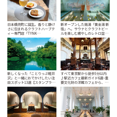
日本橋兜町に誕生。香りと静け
新オープンした銭湯「黄金湯 新
さに包まれるクラフトハーブテ
宿」へ。サウナとクラフトビー
ィー専門店「TYNK
ルを楽しむ癒やしのレトロ空間
Kabutocho」 | ことりっぷ
| ことりっぷ
新しくなった「ことりっぷ軽井
すべて東京駅から徒歩5分以内
沢」と一緒におでかけしたい注
♪駅近カフェ最新ガイド6選~重
目スポット13選【スタンプラリ
要文化財の洋館カフェから、改
ー開催中】 | ことりっぷ
札すぐのレトロ喫茶まで~ | こと
りっぷ