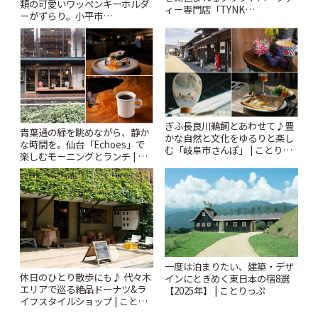
類の可愛いワッペンキーホルダ
ィー専門店「TYNK
ーがずらり。小平市
Kabutocho」 | ことりっぷ
「Kimamaya T&K」 | ことりっ
ぷ
ぎふ長良川鵜飼とあわせて♪豊
青葉通の緑を眺めながら、静か
かな自然と文化をゆるりと楽し
な時間を。仙台「Echoes」で
む「岐阜市さんぽ」 | ことりっ
楽しむモーニングとランチ | こ
ぷ
とりっぷ
一度は泊まりたい、建築・デザ
休日のひとり散歩にも♪ 代々木
インにときめく東日本の宿8選
エリアで巡る絶品ドーナツ&ラ
【2025年】 | ことりっぷ
イフスタイルショップ | ことり
っぷ