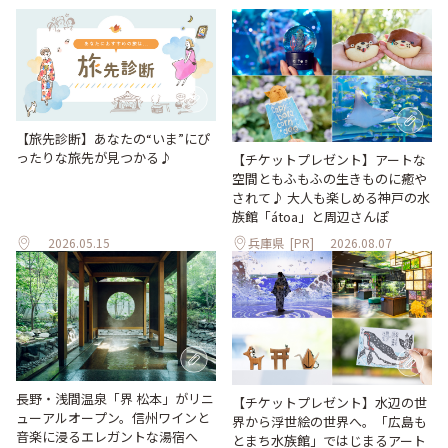
【旅先診断】あなたの“いま”にぴ
ったりな旅先が見つかる♪
【チケットプレゼント】アートな
空間ともふもふの生きものに癒や
されて♪ 大人も楽しめる神戸の水
族館「átoa」と周辺さんぽ
2026.05.15
兵庫県
[PR]
2026.08.07
長野・浅間温泉「界 松本」がリニ
【チケットプレゼント】水辺の世
ューアルオープン。信州ワインと
界から浮世絵の世界へ。「広島も
音楽に浸るエレガントな湯宿へ
とまち水族館」ではじまるアート