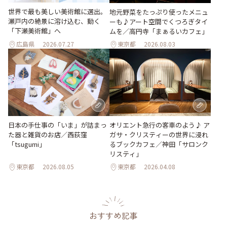
世界で最も美しい美術館に選出。
地元野菜をたっぷり使ったメニュ
瀬戸内の絶景に溶け込む、動く
ーも♪アート空間でくつろぎタイ
「下瀬美術館」へ
ムを／高円寺「まぁるいカフェ」
広島県
2026.07.27
東京都
2026.08.03
日本の手仕事の「いま」が詰まっ
オリエント急行の客車のよう♪ ア
た器と雑貨のお店／西荻窪
ガサ・クリスティーの世界に浸れ
「tsugumi」
るブックカフェ／神田「サロンク
リスティ」
東京都
2026.08.05
東京都
2026.04.08
おすすめ記事