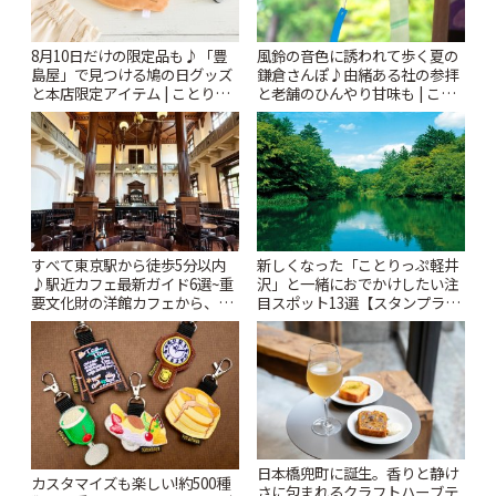
風鈴の音色に誘われて歩く夏の
8月10日だけの限定品も♪「豊
鎌倉さんぽ♪由緒ある社の参拝
島屋」で見つける鳩の日グッズ
と老舗のひんやり甘味も | こと
と本店限定アイテム | ことりっ
りっぷ
ぷ
すべて東京駅から徒歩5分以内
新しくなった「ことりっぷ軽井
♪駅近カフェ最新ガイド6選~重
沢」と一緒におでかけしたい注
要文化財の洋館カフェから、改
目スポット13選【スタンプラリ
札すぐのレトロ喫茶まで~ | こと
ー開催中】 | ことりっぷ
りっぷ
日本橋兜町に誕生。香りと静け
カスタマイズも楽しい!約500種
さに包まれるクラフトハーブテ