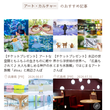
のおすすめ記事
アート・カルチャー
【チケットプレゼント】アートな
【チケットプレゼント】水辺の世
空間ともふもふの生きものに癒や
界から浮世絵の世界へ。「広島も
されて♪ 大人も楽しめる神戸の水
とまち水族館」ではじまるアート
族館「átoa」と周辺さんぽ
さんぽ
兵庫県
[PR]
2026.08.07
広島県
[PR]
2026.07.31