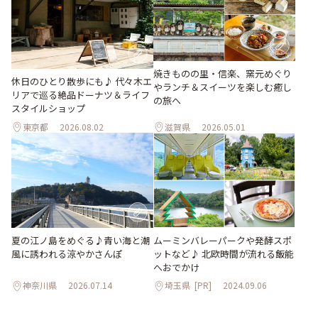
焼きものの里・信楽、窯元めぐり
休日のひとり散歩にも♪ 代々木エ
やランチ＆スイーツを楽しむ癒し
リアで巡る絶品ドーナツ＆ライフ
の旅へ
スタイルショップ
東京都
2026.08.02
滋賀県
2026.05.01
夏の江ノ島をめぐる♪青い海と潮
ムーミンバレーパークや発酵スポ
風に誘われる涼やかさんぽ
ットなど♪ 北欧時間が流れる飯能
へおでかけ
神奈川県
2026.07.14
埼玉県
[PR]
2024.09.06