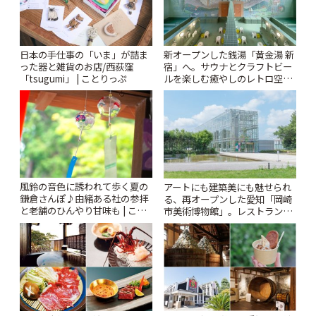
日本の手仕事の「いま」が詰ま
新オープンした銭湯「黄金湯 新
った器と雑貨のお店/西荻窪
宿」へ。サウナとクラフトビー
「tsugumi」 | ことりっぷ
ルを楽しむ癒やしのレトロ空間
| ことりっぷ
風鈴の音色に誘われて歩く夏の
アートにも建築美にも魅せられ
鎌倉さんぽ♪由緒ある社の参拝
る、再オープンした愛知「岡崎
と老舗のひんやり甘味も | こと
市美術博物館」。レストランや
りっぷ
ショップも充実 | ことりっぷ