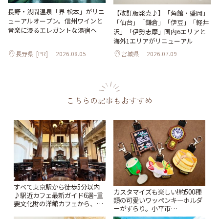
長野・浅間温泉「界 松本」がリニ
【改訂版発売♪】「角館・盛岡」
ューアルオープン。信州ワインと
「仙台」「鎌倉」「伊豆」「軽井
音楽に浸るエレガントな湯宿へ
沢」「伊勢志摩」国内6エリアと
海外1エリアがリニューアル
長野県
[PR]
2026.08.05
宮城県
2026.07.09
こちらの記事もおすすめ
すべて東京駅から徒歩5分以内
カスタマイズも楽しい!約500種
♪駅近カフェ最新ガイド6選~重
類の可愛いワッペンキーホルダ
要文化財の洋館カフェから、改
ーがずらり。小平市
札すぐのレトロ喫茶まで~ | こと
「Kimamaya T&K」 | ことりっ