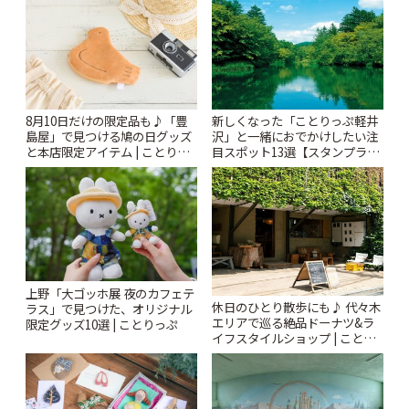
りっぷ
ぷ
8月10日だけの限定品も♪「豊
新しくなった「ことりっぷ軽井
島屋」で見つける鳩の日グッズ
沢」と一緒におでかけしたい注
と本店限定アイテム | ことりっ
目スポット13選【スタンプラリ
ぷ
ー開催中】 | ことりっぷ
上野「大ゴッホ展 夜のカフェテ
休日のひとり散歩にも♪ 代々木
ラス」で見つけた、オリジナル
エリアで巡る絶品ドーナツ&ラ
限定グッズ10選 | ことりっぷ
イフスタイルショップ | ことり
っぷ