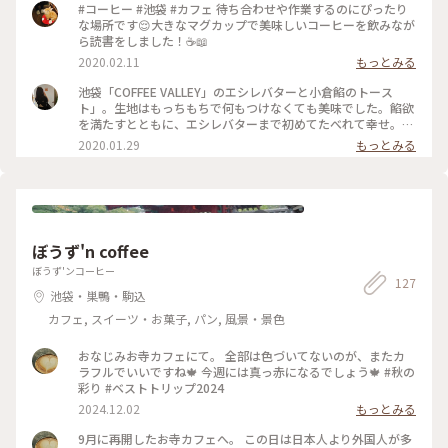
粒粉の角食は 表面ザックリ、なかもっちりで美味しい✨ 素敵
#コーヒー #池袋 #カフェ 待ち合わせや作業するのにぴったり
なルックスのラテでした 豆も（ビター好き）選べました . 食べ
な場所です😌大きなマグカップで美味しいコーヒーを飲みなが
終わって、あれ？なんで訪問したんだっけ🤨？ そうだ！コーヒ
ら読書をしました！☕📖
ーの飲み比べ（3Peaks）を 試そうとしてたんだ！と思い出し
2020.02.11
もっとみる
たけど さすがにもうそんなに飲めない また行かなければ…💧 .
. #カフェ #モーニング #パン #おひとりさま
池袋「COFFEE VALLEY」のエシレバターと小倉餡のトース
ト」。生地はもっちもちで何もつけなくても美味でした。餡欲
を満たすとともに、エシレバターまで初めてたべれて幸せ。
珈琲は本日メニューを詳しく教えてくれて、さっぱりとした好
2020.01.29
もっとみる
みの味を選べました。 #池袋 #トースト #餡トースト
ぼうず'n coffee
ぼうず'ンコーヒー
127
池袋・巣鴨・駒込
カフェ, スイーツ・お菓子, パン, 風景・景色
おなじみお寺カフェにて。 全部は色づいてないのが、またカ
ラフルでいいですね🍁 今週には真っ赤になるでしょう🍁 #秋の
彩り #ベストトリップ2024
2024.12.02
もっとみる
9月に再開したお寺カフェへ。 この日は日本人より外国人が多