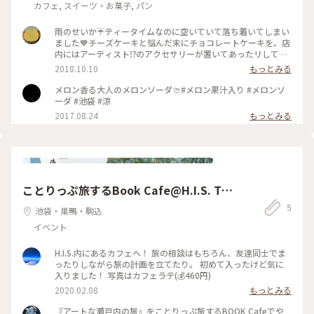
カフェ, スイーツ・お菓子, パン
雨のせいか☔️ティータイムなのに空いていて落ち着いてしまい
ました🧡チーズケーキと悩んだ末にチョコレートケーキを。店
内にはアーティスト⁉️のアクセサリーが置いてあったリして、
また行きたいお店です❗️
2018.10.10
もっとみる
メロン香る大人のメロンソーダ🍈#メロン果汁入り #メロンソ
ーダ #池袋 #涼
2017.08.24
もっとみる
ことりっぷ旅するBook Cafe@H.I.S. The
ROOM of journey ～アートな瀬戸内たび
5
池袋・巣鴨・駒込
～
イベント
H.I.S.内にあるカフェへ！ 旅の相談はもちろん、友達同士でま
ったりしながら旅の計画を立てたり。 初めて入ったけど気に
入りました！ 写真はカフェラテ(💰460円)
2020.02.08
もっとみる
『アートな瀬戸内の旅』をことりっぷ旅するBOOK Cafeでや