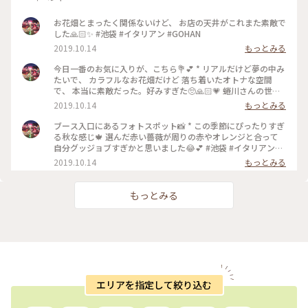
お花畑とまったく関係ないけど、 お店の天井がこれまた素敵で
した🙏🏻✨ #池袋 #イタリアン #GOHAN
2019.10.14
もっとみる
今日一番のお気に入りが、こちら💐💕 * リアルだけど夢の中み
たいで、 カラフルなお花畑だけど 落ち着いたオトナな空間
で、 本当に素敵だった。好みすぎた🥺🙏🏻💗 蜷川さんの世界
観、みたいな感じも好き🦋 #池袋 #イタリアン #GOHAN
2019.10.14
もっとみる
#EDIBLEGARDEN #edalab. #おいしい花畑 #カクテル #エディ
ブルフラワー
ブース入口にあるフォトスポット📸 * この季節にぴったりすぎ
る秋な感じ🍁 選んだ赤い薔薇が周りの赤やオレンジと合って
自分グッジョブすぎかと思いました😂💕 #池袋 #イタリアン
#GOHAN #EDIBLEGARDEN #edalab. #おいしい花畑 #カクテル
2019.10.14
もっとみる
#エディブルフラワー
もっとみる
エリアを指定して絞り込む