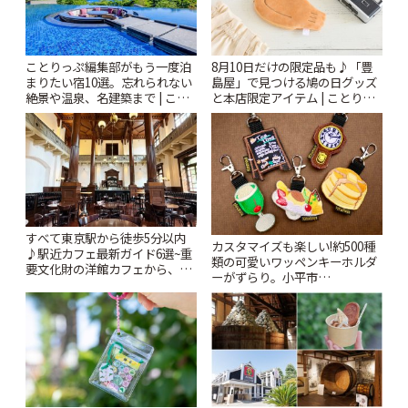
ことりっぷ編集部がもう一度泊
8月10日だけの限定品も♪「豊
まりたい宿10選。忘れられない
島屋」で見つける鳩の日グッズ
絶景や温泉、名建築まで | こと
と本店限定アイテム | ことりっ
りっぷ
ぷ
すべて東京駅から徒歩5分以内
カスタマイズも楽しい!約500種
♪駅近カフェ最新ガイド6選~重
類の可愛いワッペンキーホルダ
要文化財の洋館カフェから、改
ーがずらり。小平市
札すぐのレトロ喫茶まで~ | こと
「Kimamaya T&K」 | ことりっ
りっぷ
ぷ