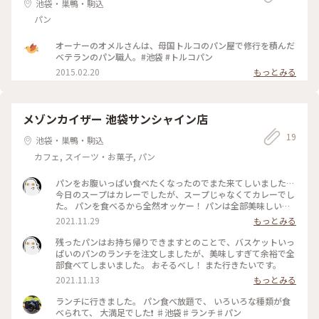
池袋・巣鴨・駒込
ありました。 本当にひっっっさしぶりの外食だった上にめち
ゃめちゃ美味しくて良きランチになりました✨ #池袋 #パン #
パン
ランチ
オーナーのオメルさんは、母国トルコのパン屋で修行を積んだ
ベテランのパン職人。#池袋 #トルコパン
2015.02.20
もっとみる
メゾンカイザー 池袋サンシャイン店
19
池袋・巣鴨・駒込
カフェ, スイーツ・お菓子, パン
パンをお腹いっぱい食べたくなったのでまた来てしいました…
今日のスープはカレーでしたが、スープじゃなくてカレーでし
た。 パンを食べるから全然オッケー！ パンは全部美味しい！
テラス席もヒーターあるから暖かいし、コーヒー美味しいし
2021.11.29
もっとみる
（テラスはおかわり自由）。 腹ペコあつまれ！といった感じ
です笑
残ったパンはお持ち帰りできますとのことで、バスケットいっ
ぱいのパンのランチを注文しましたが、美味しすぎて余裕で全
部食べてしまいました。 おそるべし！ また行きたいです。
2021.11.13
もっとみる
ランチに行きました。 パン食べ放題で、 いろいろな種類が食
べられて、 大満足でした❗ ♯池袋♯ランチ♯パン