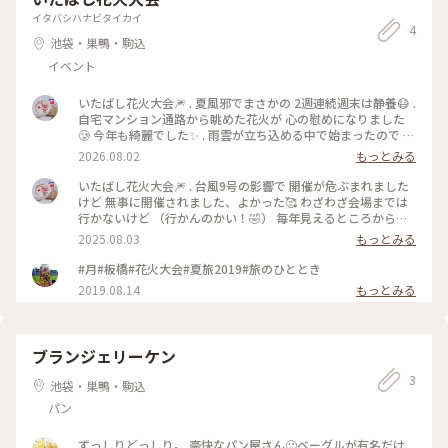
イタバシハナビタイカイ
4
池袋・巣鴨・駒込
イベント
いたばし花火大会🎆 . 夏風邪でまさかの 2週連続週末は静養😷 .
自宅マンション通路から眺めた花火が 心の慰めになりました
🥲 今年も綺麗でした✨ . 雨雲が立ち込める中で始まったので 途
中で中止になるかもと心配しましたが 無事最後のフィナーレ
2026.08.02
もっとみる
まで打ち上がりました👏 . いたばし花火大会って 何か持ってい
るのか いつも天気に恵まれる☀️😆 . . #いたばし花火大会 #いた
いたばし花火大会🎆 . 台風9号の影響で 開催が危ぶまれました
ばし花火大会2026 #花火大会
けど 無事に開催されました、よかった🥰 わざわざ会場までは
行かないけど （行かんのかい！🤣） 毎年見えるところから垣
間見ます🤭 . 花火を撮影するのは難しいですね… 渾身の5枚で
2025.08.03
もっとみる
す😆 . . #いたばし花火大会 #いたばし花火大会2025 #花火大会
#ゆるり夏時間
#月#板橋#花火大会#夏旅2019#旅のひととき
2019.08.14
もっとみる
ブランジェリーケン
3
池袋・巣鴨・駒込
パン
ずっしりどっしり。 豪快なパン屋さん🙂ベーグルが有名だけ