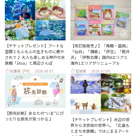
【改訂版発売♪】「角館・盛岡」
【チケットプレゼント】アートな
「仙台」「鎌倉」「伊豆」「軽井
空間ともふもふの生きものに癒や
沢」「伊勢志摩」国内6エリアと
されて♪ 大人も楽しめる神戸の水
海外1エリアがリニューアル
族館「átoa」と周辺さんぽ
兵庫県
[PR]
2026.08.07
宮城県
2026.07.09
【旅先診断】あなたの“いま”にぴ
ったりな旅先が見つかる♪
【チケットプレゼント】水辺の世
界から浮世絵の世界へ。「広島も
とまち水族館」ではじまるアート