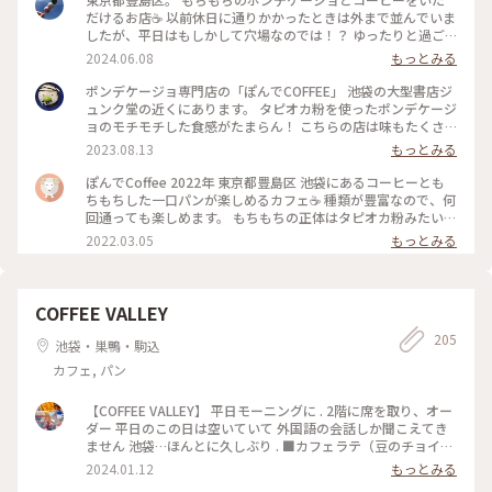
だけるお店☕️ 以前休日に通りかかったときは外まで並んでいま
したが、平日はもしかして穴場なのでは！？ ゆったりと過ご
せました✨ この日選んだポンデケージョは、プレーンとラムレ
2024.06.08
もっとみる
ーズンとホワイトチョコ。 日替わりで種類が変わるようなの
で、また違うお味試してみたいです🎵 2024.6.5 ・ #池袋カフ
ポンデケージョ専門店の「ぽんでCOFFEE」 池袋の大型書店ジ
ェ #ひとりカフェ
ュンク堂の近くにあります。 タピオカ粉を使ったポンデケージ
ョのモチモチした食感がたまらん！ こちらの店は味もたくさ
んあって迷ってしまいます。今日は、ゆかり、クリームチー
2023.08.13
もっとみる
ズ、シナモンを選びました。 いつもは、入り口の外にもお客
さんが並んでいましたが、今日は連休中の台風🌀接近という事
ぽんでCoffee 2022年 東京都豊島区 池袋にあるコーヒーとも
もあってか？並ばずに入れましたーラッキー✌️ 来るたびに並ん
ちもちした一口パンが楽しめるカフェ☕️ 種類が豊富なので、何
でいるポンデケージョは違うので、何度行っても新鮮。 #私の
回通っても楽しめます。 もちもちの正体はタピオカ粉みたいで
ことりっぷ旅 #都内 #池袋 #ポンデケージョ #専門店
す。 #池袋 #カフェ #コーヒー
2022.03.05
もっとみる
COFFEE VALLEY
205
池袋・巣鴨・駒込
カフェ, パン
【COFFEE VALLEY】 平日モーニングに . 2階に席を取り、オー
ダー 平日のこの日は空いていて 外国語の会話しか聞こえてき
ません 池袋…ほんとに久しぶり . ■カフェラテ（豆のチョイ
ス：Brazil） ■たまごトースト . お腹が空いてたので、自分的
2024.01.12
もっとみる
ワンパクチョイス（笑） 厚めにカットされリベイクされた全