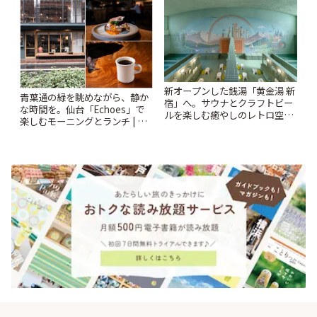
新オープンした銭湯「黄金湯 新
青葉通の緑を眺めながら、静か
宿」へ。サウナとクラフトビー
な時間を。仙台「Echoes」で
ルを楽しむ癒やしのレトロ空間
楽しむモーニングとランチ | こ
| ことりっぷ
とりっぷ