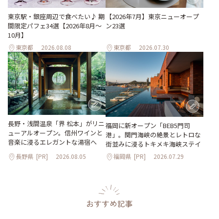
東京駅・銀座周辺で食べたい♪ 期
【2026年7月】東京ニューオープ
間限定パフェ34選【2026年8月～
ン23選
10月】
東京都
2026.08.08
東京都
2026.07.30
長野・浅間温泉「界 松本」がリニ
福岡に新オープン「BEB5門司
ューアルオープン。信州ワインと
港」。関門海峡の絶景とレトロな
音楽に浸るエレガントな湯宿へ
街並みに浸るトキメキ海峡ステイ
長野県
[PR]
2026.08.05
福岡県
[PR]
2026.07.29
おすすめ記事