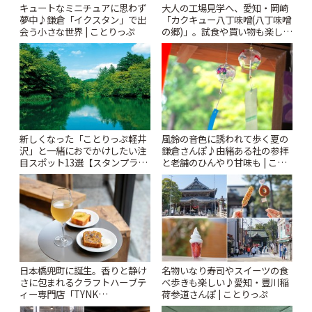
キュートなミニチュアに思わず
大人の工場見学へ、愛知・岡崎
夢中♪鎌倉「イクスタン」で出
「カクキュー八丁味噌(八丁味噌
会う小さな世界 | ことりっぷ
の郷)」。試食や買い物も楽しみ
♪ | ことりっぷ
風鈴の音色に誘われて歩く夏の
新しくなった「ことりっぷ軽井
鎌倉さんぽ♪由緒ある社の参拝
沢」と一緒におでかけしたい注
と老舗のひんやり甘味も | こと
目スポット13選【スタンプラリ
りっぷ
ー開催中】 | ことりっぷ
日本橋兜町に誕生。香りと静け
名物いなり寿司やスイーツの食
さに包まれるクラフトハーブテ
べ歩きも楽しい♪愛知・豊川稲
ィー専門店「TYNK
荷参道さんぽ | ことりっぷ
Kabutocho」 | ことりっぷ