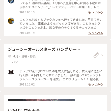
ってる！ 瀬戸内芸術祭、10月に小豆島を中心に回る予定だか
らなんてタイムリー^_^ レモンシャーベットが乗った、レモン
スカッシュは美味しかった🍋しかも、紙ストロー。 初めて使
2019.06.19
もっとみる
った。地球に優しい🌏 頂いた冊子や島内の地図は、旅の参考
にさせてもらいます。 今から、旅行が楽しみだ！
ことりっぷ旅するブックカフェへ行ってきました。平日で空い
ていました。 電車のようなボックス席があり、ことりっぷグ
ッズやことりっぷ本、旅女子の心をくすぐるチョイス本の
数々！ゆっくり瀬戸内を旅した気分になりました。ことりっぷ
2019.06.19
もっとみる
のレイアウトや写真、デザインが大好き！なきりんです。
ジューシーオールスターズ ハングリーヘ
ブン
5
池袋・巣鴨・駒込
パン
テレビで紹介されていたのを友人に話したら、友人宅に遊びに
行く際、#予約 してくれていました。 散々迷って#モッツァレ
ラ＆ルーコラバーガー を注文。 このボリューム！！ 包み紙に
入れて口いっぱい頬張ります(๑'ڡ'๑) お肉、ジューシーで美味
2018.12.02
もっとみる
しーい💕 それと、#ルッコラ が入っているって珍しいですよ
ね。 ルッコラ好きにはオススメ✨（笑） #オニポテ #スクール
革命 2018.11.23
いたばし花火大会