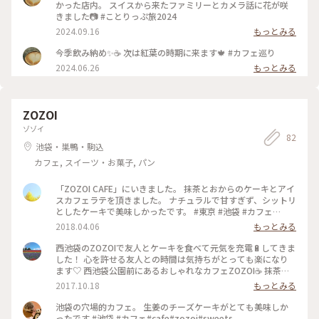
かった店内。 スイスから来たファミリーとカメラ話に花が咲
きました📷️ #ことりっぷ旅2024
2024.09.16
もっとみる
今季飲み納め✨☕ 次は紅葉の時期に来ます🍁 #カフェ巡り
2024.06.26
もっとみる
ZOZOI
ゾゾイ
82
池袋・巣鴨・駒込
カフェ, スイーツ・お菓子, パン
「ZOZOI CAFE」にいきました。 抹茶とおからのケーキとアイ
スカフェラテを頂きました。 ナチュラルで甘すぎず、シットリ
としたケーキで美味しかったです。 #東京 #池袋 #カフェ
#2018 #ケーキ
2018.04.06
もっとみる
西池袋のZOZOIで友人とケーキを食べて元気を充電🔋してきま
した！ 心を許せる友人との時間は気持ちがとっても楽になり
ます♡ 西池袋公園前にあるおしゃれなカフェZOZOI☕️ 抹茶と
ゴマのチーズケーキ、見た目も可愛く美味しかったです😊
2017.10.18
もっとみる
#ZOZOI #カフェ #池袋 # チーズケーキ
池袋の穴場的カフェ。 生姜のチーズケーキがとても美味しか
ったです #池袋 #カフェ#cafe#zozoi#sweets