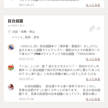
2017.06.23
もっとみる
目白庭園
メジロテイエン
37
池袋・巣鴨・駒込
イベント, 風景・景色
〔2025.11.28〕目白庭園🍁💡（東京都・豊島区） 久しぶりに
会えた友人と庭園ライトアップへ✨ 撮影はカメラの夜景モード
で楽々に^^;📷🌃 #ライトアップ #目白庭園 「TERASU秋の庭
園ライトアップ」11.22-12.7 #ことりっぷと一緒 #ことりっぷ
2025.12.11
もっとみる
東京
うーん。ここは‥空？ 迷えるカモさん🦆♡ ・ 目白から少しお
散歩 🐾 ② 目白庭園で萩の花が咲き始めたとHPに書いてあった
ので 少し寄り道♪ この日も残暑が厳しい日でしたが 小さな秋
が、静かに始まってました𓂃 𓈒𓏸❁⃘ ムラサキシキブ、コムラサ
2023.09.11
もっとみる
キ、ヤブラン、エノキ、ススキ‥ そして萩の花🌸 まだまだ本
当に咲き始めの小さな赤ちゃんで そっと両手で包み込んであ
🍃目白庭園🍃 目白通りから奥へ徒歩十分のところに、
げたくなるような‥そんな萩の花。 最後は数羽のカモさんが
見事な白壁がずっと続くスポットがあります。 区立の目白庭
待っていてくれました。 お天気が良かったので水面に青空が
園です。 見事な回遊型の日本庭園になっていて、都民の憩いの
映り込み 綺麗なリフレクションが🩵 ・ 全く関係のない話しで
場となっています。 奥に有る数寄屋造りの建物は、芥川龍之
2021.07.08
もっとみる
すが、 私が生まれて初めてもんじゃ焼きを食べたのが 目白だ
介氏等著名な作家が参加した、日本児童文学の礎を築いた「赤
った事を思い出しました（笑） #目白庭園 #目白 #秋さんぽ #
い鳥」社の建物です。 後に新美南吉等、優秀な児童作家達が生