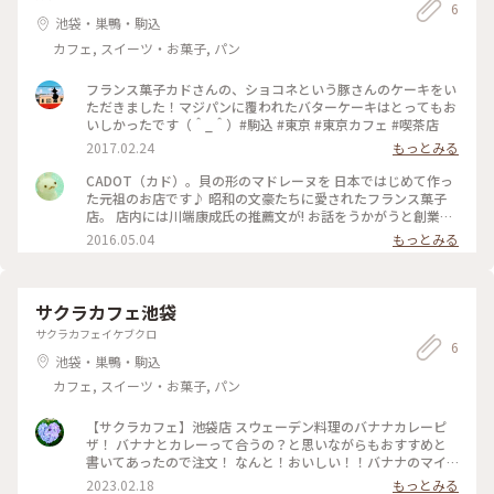
りがしていました🍛カラフルなクリームソーダもインスタ映え
6
間違いなしです🍹✨そして私のお目当てぷりんも大人気🍮！！
池袋・巣鴨・駒込
#本屋イトマイ #イトマイ #本屋 #本屋さん #カフェ併設 #カフ
カフェ, スイーツ・お菓子, パン
ェ #ピザトースト #トースト #静かで #お洒落 #雰囲気が良い #
落ち着く #居心地が良い #おしゃべり禁止 #今の時代に行きた
フランス菓子カドさんの、ショコネという豚さんのケーキをい
い #素敵な本屋さん #本に囲まれながら #至福の時間 #ゆった
ただきました！マジパンに覆われたバターケーキはとってもお
り #のんびり #ときわ台 #板橋 #ほっとひと息
いしかったです（＾_＾）#駒込 #東京 #東京カフェ #喫茶店
2017.02.24
もっとみる
CADOT（カド）。貝の形のマドレーヌを 日本ではじめて作っ
た元祖のお店です♪ 昭和の文豪たちに愛されたフランス菓子
店。 店内には川端康成氏の推薦文が! お話をうかがうと創業者
のお父様が画家で、川端康成氏と友人だったそう。 固めのマド
2016.05.04
もっとみる
レーヌを半分に割ると、粉のきめが光ってみえるいい色😊 長
く愛され続けるレトロでお洒落なプチフールや焼菓子を味わい
ながら、素敵なカフェ時間を過ごせます。 #カフェ部 #マドレ
ーヌ #スイーツ #焼菓子 #おみやげ #コーヒー #旧古河庭園近く
サクラカフェ池袋
サクラカフェイケブクロ
6
池袋・巣鴨・駒込
カフェ, スイーツ・お菓子, パン
【サクラカフェ】池袋店 スウェーデン料理のバナナカレーピ
ザ！ バナナとカレーって合うの？と思いながらもおすすめと
書いてあったので注文！ なんと！おいしい！！バナナのマイ
ルドさとカレーのスパイシーがよく合う！ そしてたっぷりの
2023.02.18
もっとみる