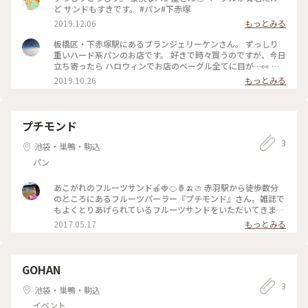
ど サンドもすきです。 #パン#下赤塚
2019.12.06
もっとみる
板橋区・下赤塚駅にあるブランジェリーケンさん。 ずっしり
重いハード系パンのお店です。 好きで時々買うのですが、今日
立ち寄ったら ハロウィンでお店のベーグル全てに目が…👀 食
パンだけを買うつもりが、 パンプキンチョコレートのベーグ
2019.10.26
もっとみる
ルさんをお持ち帰りしました笑 中にはチョコがぎっしり！ 一
個でお腹いっぱい。 こちらのお店のパンは一個で普通のパン
屋さんのパンの2倍から2.5倍の重量です(=´∀｀) いつものパン
と同じ感覚で選ぶと大変なことになります。
プチモンド
http://boulangerieken.itabashi-life.com #ハード系パン #ず
3
っしり #ブーランジェリーケン #パン #わたしの街 #ハロウィ
池袋・巣鴨・駒込
ン #ベーグル #板橋区
パン
あこがれのフルーツサンド🍎🍓🍊🍍🍌🍈 赤羽駅から徒歩数分
のところにあるフルーツパーラー『プチモンド』さん。雑誌で
もよくとりあげられているフルーツサンドをいただいてきまし
た！！提供までにかなりの時間がかかったのが少し残念でした
2017.05.17
もっとみる
が、待っている間に置いてある雑誌に目を通せるので、そこま
で退屈はしなかったです。クリームは甘くないので食べやす
く、フルーツそのもののおいしさを味わうことができます！も
ちろんブレンドコーヒーも◎ #カフェ #コーヒー #喫茶 #喫茶
GOHAN
店 #フルーツパーラー #パン #サンドイッチ #赤羽 #東京 #プチ
3
モンド
池袋・巣鴨・駒込
イベント