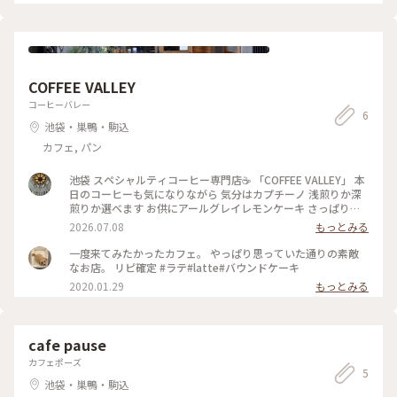
チーズの下にはベーコンが隠れていました😁 バナナカレーく
せになります😋 サクラカフェは外国人に人気の池袋のホテル
「サクラホテル」の向かいにあるカフェ。昔はホテルに泊まっ
た外国人がたくさんいてエキゾチックな雰囲気だったそうです
が、現在は女性に人気で私が行ったときはお昼は満席！予約席
もたくさんありました。世界のいろいろな料理が楽しめる場所
COFFEE VALLEY
です😆 #池袋 #サクラカフェ #Myことりっぷ #世界の料理
コーヒーバレー
6
池袋・巣鴨・駒込
カフェ, パン
池袋 スペシャルティコーヒー専門店☕️ 「COFFEE VALLEY」 本
日のコーヒーも気になりながら 気分はカプチーノ 浅煎りか深
煎りか選べます お供にアールグレイレモンケーキ さっぱりレ
モンアイシングとしっかり茶葉 間違いない♡ 混雑時は時間制
2026.07.08
もっとみる
限ありますが 1人でも過ごしやすく。 お席は3階まで 完全キャ
ッシュレス 駅近で美味しくひと息いれたい時に♪ #池袋 #カフ
一度来てみたかったカフェ。 やっぱり思っていた通りの素敵
ェ #自家焙煎
なお店。 リピ確定 #ラテ#latte#バウンドケーキ
2020.01.29
もっとみる
cafe pause
カフェポーズ
5
池袋・巣鴨・駒込