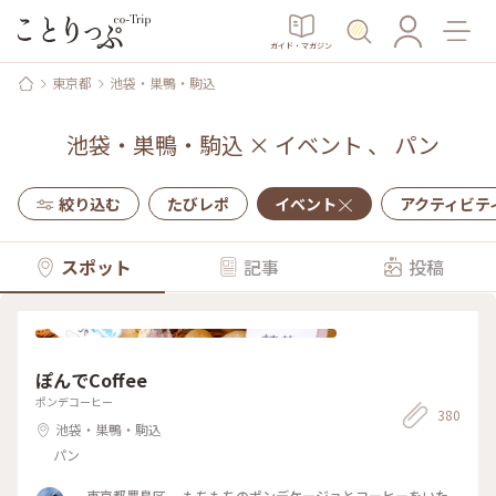
ガイド・マガジン
東京都
池袋・巣鴨・駒込
池袋・巣鴨・駒込
×
イベント
、
パン
絞り込む
たびレポ
イベント
アクティビテ
スポット
記事
投稿
ぽんでCoffee
ポンデコーヒー
380
池袋・巣鴨・駒込
パン
東京都豊島区。 もちもちのポンデケージョとコーヒーをいた