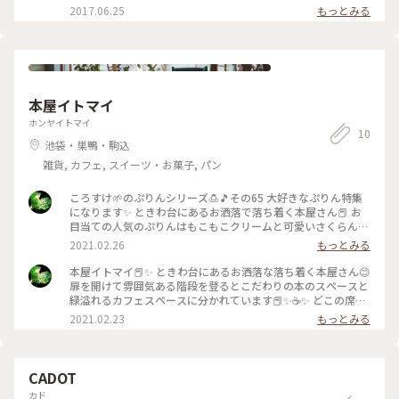
2017.06.25
もっとみる
本屋イトマイ
ホンヤイトマイ
10
池袋・巣鴨・駒込
雑貨, カフェ, スイーツ・お菓子, パン
ころすけ🌱のぷりんシリーズ🍮🎵その65 大好きなぷりん特集
になります✨ ときわ台にあるお洒落で落ち着く本屋さん📕 お
目当ての人気のぷりんはもこもこクリームと可愛いさくらんぼ
がのった全部のせにしてみました🍮🍒 しっかり固めのぷりん
2021.02.26
もっとみる
にほろ苦いカラメル、クリームはなんとレモンで酸味がある爽
やかな味わい🍋🌿 レモンクリームとは想像していなかったの
本屋イトマイ📕✨ ときわ台にあるお洒落な落ち着く本屋さん😊
で新しいタイプのぷりんに出合いました😲♡丁寧に入れたイト
扉を開けて雰囲気ある階段を登るとこだわりの本のスペースと
マイブレンド珈琲も香りが良くて美味しかったです☕️ 本と珈琲
緑溢れるカフェスペースに分かれています📕✨☕️✨ どこの席に
とぷりんの好きすぎる組み合わせ😊 お洒落な本屋さんで本を
座っても落ち着けそうな店内は静かに過ごすことを大切にして
2021.02.23
もっとみる
読みながらの珈琲とぷりんはなんだか特別感がありました😊 #
いておしゃべり禁止になっています🙊！ 本に囲まれながら食
本屋イトマイ #イトマイ #カフェ併設 #おしゃべり禁止 #静か
べるピザトーストはと～っても贅沢な気分😊♡時間を気にせず
で #素敵な本屋さん #本に囲まれながら #ぷりん #プリン #固め
ゆったり。。のんびり。。ぼ～っとできることの大切さを思い
#レモンクリーム #新しいタイプ #さくらんぼ #ぷりんが好き #
ながら。。 至福の時間を過ごすことができました(∩´∀
CADOT
コーヒー #珈琲 #本とコーヒーとぷりん #好きすぎる組み合わ
｀)∩✨ ちなみにカフェはカレーライスが人気みたいでいい香
カド
せです #ときわ台 #板橋 #ぷりんシリーズ