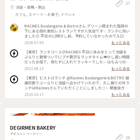
27
池袋・巣鴨・駒込
カフェ, スイーツ・お菓子, イベント
RACINES Boulangerie & Bistroさん グリーン囲まれた階段の
下にある隠れ家的レストランですが人気店です✨ ランチに伺い
ました😊 平日の12時少し前、予約していなかったので入口の
スツールに座って少し待ちました。 店内が見渡せるのでじっ
2026.07.05
もっとみる
くり観察👀✨ 店内は広くて落ち着いた照明、喋り声は結構響く
感じで賑やか、店員さんは皆さんスマートな振る舞いで感じが
【東京】ランチコース＠RACINES 平日に休みをとって池袋を
いいです☺️ 少し待つと席に案内してもらえました。 季節野菜
ぶらりと散策ついでにプチ贅沢なランチタイム🍽少し遅い時間
のリースサラダランチを注文💚 まず気になってたパン！ これ
だったお陰で、待たずに入れてラッキーでした✨ はちみつの入
がものすごく美味しい💓 厨房で作っているので焼きたてパン
ったふんわり柔らかなプレミアムブレッドはそのまま食べても
2022.06.15
もっとみる
がいただけます。 添えてあるホイップバターも美味しくてたっ
ふんわり甘くて美味しいのですが、ふわふわのホイップバター
ぷりつけちゃいます😋 スパイスが効いた具だくさんスープも
をつけるとさらに至高の味に…🍞 優しいお味のあさりと春野菜
【東京】ビストロランチ @Racines Boulangerie＆BISTRO 健
美味しい！ お待ちかねのリースサラダ🥗 もりもりのグリーン
のスープの次は、名物のリースサラダ🥗その名の通り、旬のお
康診断でぶーらりと池袋へ出かけていたので、久し振りの外ラ
サラダにズッキーニ、アスパラガス、じゃがいも。 キャロッ
野菜がリース型に並べられていて見た目も華やか！玉ねぎと大
ンチはRacinesさんでいただくことにしました🍞✨ 朝食抜きで
トラペと桃のピクルスとカッテージチーズとハモンセラーノも
葉を使ったオリジナルのドレッシングがまた絶品でした。 メ
お腹がペコペコだったのでビストロランチをオーダー。スー
2020.10.17
もっとみる
トッピング💖 これにかけるドレッシングがまた絶品💚 途中で
インはサーモンのソテーをチョイス。脂が乗っていてとっても
プ、プレミアムブレッド、サラダ、メイン、チャパタ、ドリン
パンのおかわりをいただけて、最初のプレミアムブレッドとは
美味でした😋 平日にのんびりランチを楽しめた贅沢なひと時
クがセットになったボリュームたっぷりなコースです🍽 焼き
違うハード系のパン。 こちらも美味しかったけれど、プレミア
でした✨ #東京 #池袋 #ランチ #パン #サラダ #野菜
立てふわふわのプレミアムブレッドにふわふわのクリームバタ
ムブレッドも食べたかったな😁 サラダでおなかいっぱいのヘ
ーを添えて、Ｗふわふわでハッピー…。かぼちゃとチキンのス
ルシーランチでした💚 近くの系列店にはドレッシングを販売
ープで秋気分になれるのも嬉しい🎃✨ グリーンサラダは契約農
しているようなので今度買いに行こうと思います😊
家直送という新鮮なシャキシャキ野菜を、オリジナルの玉ねぎ
#RACINESBoulangerie&Bistro #RACINES #ラシーヌ #ランチ
DEGIRMEN BAKERY
＆大葉ドレッシングでいただきまーす。このドレッシングもヘ
#パン #サラダ #池袋 #ひみつの絶景
ルシーで美味🧅 メインはサーロインステーキでがっつりと🥩⚡️
デギルメン ベーカリー
26
チャパタもオリーブオイルと粉チーズがたっぷりで食べ甲斐が