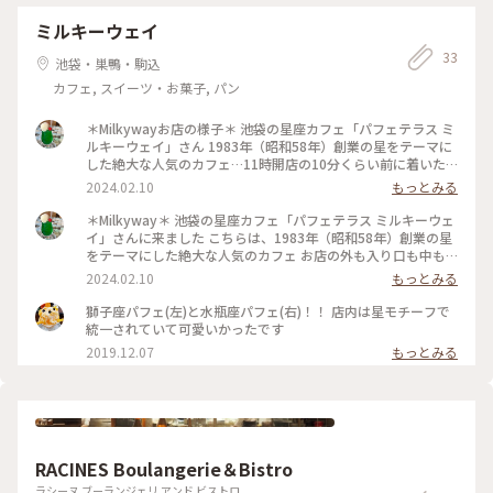
カメラ旅 #私のことりっぷ旅 #美しい町 #映り込み部 #リフレ
まれました。✨✨ 今は茶室として利用され、たまにカルガモ
クション
茶寮として、茶会や、幻燈会等楽しいイベントも開催されてい
ミルキーウェイ
ます。 お庭を歩いていると、まるでオブジェの様にジーッと
33
動かないかる鴨が二羽🦆 子供が側に寄って話しかけても、じ
池袋・巣鴨・駒込
ーっと石の様に気配を消していて、笑えました。😆🎵 春に小
カフェ, スイーツ・お菓子, パン
鴨を12羽産んだので、お疲れモード？ 青紅葉の美しさがと
ても印象的です。 入場無料 #夏色さがし#日本庭園#憩いの場
#青紅葉が綺麗#のんびり#回遊型#赤い鳥#石になった鴨#癒や
＊Milkywayお店の様子＊ 池袋の星座カフェ「パフェテラス ミ
し効果抜群#mg #夏色さがし
ルキーウェイ」さん 1983年（昭和58年）創業の星をテーマに
した絶大な人気のカフェ…11時開店の10分くらい前に着いた
のに、前に10人以上並ばれてました‼︎ 皆さん、2人とかグルー
2024.02.10
もっとみる
プとかだったけど 私のように1人って人もちらほら。 そして、
女性ばかりでした 永遠の乙女ですよね(^^) 可愛くて美味しい
＊Milkyway＊ 池袋の星座カフェ「パフェテラス ミルキーウェ
ものが大好きなんです まさに⭐︎キキララ⭐︎の世界。 #池袋東口#
イ」さんに来ました こちらは、1983年（昭和58年）創業の星
カフェテラスミルキーウェイ#星座パフェ#創業40年老舗カフ
をテーマにした絶大な人気のカフェ お店の外も入り口も中も
ェ#乙女心つかまれる#胸キュン#へびつかい座もいれて13星座
キラッキラッで本当に星空のなかに迷い込んだようです 13星
2024.02.10
もっとみる
#魚座女子#パフェ活
座のそれぞれの名前を冠したパフェから、魚座パフェを選びま
した(^^) 魚座パフェはブルーベリー、イチゴ、無糖ヨーグル
獅子座パフェ(左)と水瓶座パフェ(右)！！ 店内は星モチーフで
ト、バニラアイス、ストロベリーアイス、星形クッキー、カス
統一されていて可愛いかったです
テラ、クリームチーズ、クラッカーで作られたヘルシーな感じ
2019.12.07
もっとみる
でも、ボリュームたっぷりです とっても可愛いし美味しい
し、最高の休日です♪♪ #池袋東口#カフェテラスミルキーウ
ェイ#星座パフェ#創業40年老舗カフェ#乙女心つかまれる#胸
キュン#へびつかい座もいれて13星座#魚座女子#パフェ活
RACINES Boulangerie＆Bistro
ラシーヌ ブーランジェリ アンド ビストロ