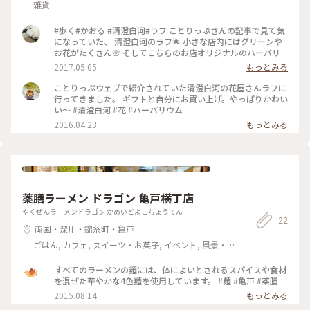
雑貨
#歩く#かおる #清澄白河#ラフ ことりっぷさんの記事で見て気
になっていた、 清澄白河のラフ🌟 小さな店内にはグリーンや
お花がたくさん🌸 そしてこちらのお店オリジナルのハーバリ
ウムは 一年間、その美しさを楽しめるそう✨✨ どのお花も素敵
2017.05.05
もっとみる
で迷ったあげく、私は紫色の小花を一本、自分用に買いました
😊
ことりっぷウェブで紹介されていた清澄白河の花屋さんラフに
行ってきました。 ギフトと自分にお買い上げ。やっぱりかわい
い～ #清澄白河 #花 #ハーバリウム
2016.04.23
もっとみる
薬膳ラーメン ドラゴン 亀戸横丁店
やくぜんラーメンドラゴン かめいどよこちょうてん
22
両国・深川・錦糸町・亀戸
ごはん, カフェ, スイーツ・お菓子, イベント, 風景・
景色, おみやげ
すべてのラーメンの麺には、体によいとされるスパイスや食材
を混ぜた華やかな4色麺を使用しています。 #麺 #亀戸 #薬膳
2015.08.14
もっとみる