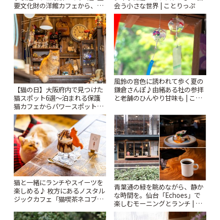
要文化財の洋館カフェから、改
会う小さな世界 | ことりっぷ
札すぐのレトロ喫茶まで~ | こと
りっぷ
風鈴の音色に誘われて歩く夏の
鎌倉さんぽ♪由緒ある社の参拝
【猫の日】大阪府内で見つけた
と老舗のひんやり甘味も | こと
猫スポット6選〜泊まれる保護
りっぷ
猫カフェからパワースポットま
で〜 | ことりっぷ
猫と一緒にランチやスイーツを
青葉通の緑を眺めながら、静か
楽しめる♪ 枚方にあるノスタル
な時間を。仙台「Echoes」で
ジックカフェ「猫喫茶ネコブ」
楽しむモーニングとランチ | こ
| ことりっぷ
とりっぷ