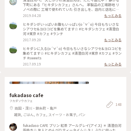
下町にある「ヒキダシカフェ」さんへ。 革製品の工場跡地 リ
ノベの際に 工場で使われていた 引き出しを、店内と店名に。
店内には たくさんの引き出し。 引き出しに入っているのは？
2019.04.28
もっとみる
「夢と希望」だそう。。 うふふ、こういうのすてき。 このと
ころ、あれば注文する、 マイブームの ジンジャー系やレモン
ヒキダシがいっぱいお腹もいっぱい(о´∀`о) 今日もちいさな
系。 こちらでも、柚子ジンジャー（辛／甘）を。 もちろん、
シアワセ&ヨロコビを集めてます☆ #ヒキダシカフェ #清澄白
辛口です。笑 #ふらり下町散歩#清澄白河#ヒキダシカフェ#自
河 #東京 #カフェ #ランチ
家製ジンジャーエール#夢と希望#雑貨も#おでかけ日和
2017.09.20
もっとみる
ヒキダシに入る(о´∀`о) 今日もちいさなシアワセ&ヨロコビを
集めてます☆ #ヒキダシカフェ #清澄白河 #東京 #カフェ #ラン
チ #sweets
2017.09.19
もっとみる
fukadaso cafe
フカダソウカフェ
148
両国・深川・錦糸町・亀戸
雑貨, ごはん, カフェ, スイーツ・お菓子, パン
fukadaso CAFE プリン 紅茶 アールグレイ(アイス) ＊ 清澄白河
街歩き☆ 友人とのんびりティータイム☆ 久しぶりに伺った