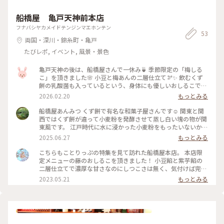
船橋屋 亀戸天神前本店
フナバシヤカメイドテンジンマエホンテン
53
両国・深川・錦糸町・亀戸
たびレポ, イベント, 風景・景色
亀戸天神の後は、船橋屋さんで一休み🍵 季節限定の「梅しる
こ」を頂きました🌸 小豆と梅あんの二層仕立て🫘✨ 飲むくず
餅の乳酸菌も入っているという、身体にも優しいおしるこです
🩷 船橋屋さんと言えば、くず餅ですね💕 くず餅も3つ付いてい
2026.02.20
もっとみる
ました🩷 小さな頃から慣れ親しんでいる船橋屋さんのくず餅✨
私はこちらのくず餅が一番好きです🏆️ 亀戸天神参道近くのガ
船橋屋あんみつ くず餅で有名な和菓子屋さんです☺️ 関東と関
ードレールのポールは、鷽でした〜 可愛い😆 #開運旅 #ことり
西ではくず餅が違って小麦粉を発酵させて蒸し白い塊の物が関
っぷと一緒 #ことりっぷ東京 #船橋屋 #梅しるこ #くず餅 #鷽 #
東風です。 江戸時代に水に浸かった小麦粉をもったいないから
亀戸天神 #おやつ #東京
とお菓子を作った事から出来たそうです☺️ #大阪 #東京 #あん
2025.06.27
もっとみる
みつ #和菓子 #アートな景色
こちらもことりっぷの特集を見て訪れた船橋屋本店。 本店限
定メニューの藤のおしるこを頂きました！ 小豆餡と紫芋餡の
二層仕立てで濃厚な甘さなのにしつこさは無く、気付けば完食
してしまうほどの美味しさでした🫢💜 冷たくてとても気持ち
2023.05.21
もっとみる
の良い甘味です！ 帰りにこちらも本店限定メニューの天神藤
あんみつも購入しました。 あっさりとしているのにしっかり
と甘くて風味がとても良く、こちらもぺろっと完食しちゃいま
した🤗 #私のことりっぷ旅 #船橋屋本店 #藤のおしるこ #天神
藤あんみつ