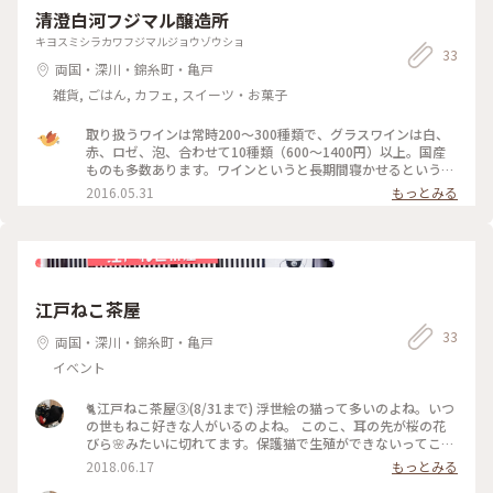
清澄白河フジマル醸造所
キヨスミシラカワフジマルジョウゾウショ
33
両国・深川・錦糸町・亀戸
雑貨, ごはん, カフェ, スイーツ・お菓子
取り扱うワインは常時200〜300種類で、グラスワインは白、
赤、ロゼ、泡、合わせて10種類（600～1400円）以上。国産
ものも多数あります。ワインというと長期間寝かせるというイ
メージがありますが、こちらの自社醸造ワインは長期熟成させ
2016.05.31
もっとみる
ずに新鮮な状態で飲む、早飲みタイプです。
江戸ねこ茶屋
33
両国・深川・錦糸町・亀戸
イベント
🐈江戸ねこ茶屋③(8/31まで) 浮世絵の猫って多いのよね。いつ
の世もねこ好きな人がいるのよね。 このこ、耳の先が桜の花
びら🌸みたいに切れてます。保護猫で生殖ができないってこ
と。うちもこういう猫を拾って飼ってます。入場料が保護猫に
2018.06.17
もっとみる
お役にたてるなら……と思いもあります。 #ねこ #猫 #ネコ #浮