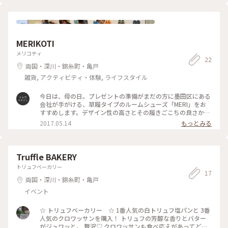
MERIKOTI
メリコティ
22
両国・深川・錦糸町・亀戸
雑貨, アクティビティ・体験, ライフスタイル
今日は、母の日。プレゼントの準備がまだの方に墨田区にある
会社が手がける、草履タイプのルームシューズ「MERI」をお
すすめします。デザイン性の高さとその履きごこちの良さから
今では国内外で大人気となっています。両国にある店舗では実
2017.05.14
もっとみる
際に手にとって商品をご覧いただくことができます。北斎美術
館や江戸東京博物館のすぐ側なので、観光も合わせてどうぞ。
#墨田区 #墨田 #すみだ #すみだマガジン #地元 #下町 #両国 #
緑 #亀沢 #EASTTOKYO #東東京 #東京 #TOKYO #MERI #ぞう
Truffle BAKERY
り #草履 #ルームシューズ #草鞋 #わらじ #職人 #旅行 #観光
トリュフベーカリー
#Trip
17
両国・深川・錦糸町・亀戸
イベント
☆ トリュフベーカリー ☆ 1番人気の白トリュフ塩パンと 3番
人気のクロワッサンを購入！ トリュフの芳醇な香りとバター
がジュワッと。 贅沢♡ クロワッサンも食べ応えがあってどち