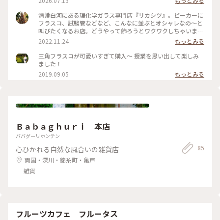
2026.07.13
もっとみる
清澄白河にある理化学ガラス専門店『リカシツ』。ビーカーに
フラスコ、試験管などなど、こんなに並ぶとオシャレなの〜と
叫びたくなるお店。どうやって飾ろうとワクワクしちゃいます
🤩
2022.11.24
もっとみる
三角フラスコが可愛いすぎて購入〜 授業を思い出して楽しみ
ました！
2019.09.05
もっとみる
Ｂａｂａｇｈｕｒｉ 本店
ババグーリホンテン
85
心ひかれる自然な風合いの雑貨店
両国・深川・錦糸町・亀戸
雑貨
フルーツカフェ フルータス