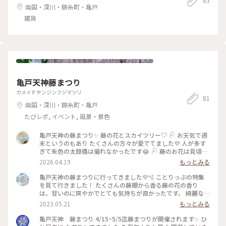
83
両国・深川・錦糸町・亀戸
雑貨
亀戸天神藤まつり
カメイドテンジンフジマツリ
81
両国・深川・錦糸町・亀戸
たびレポ, イベント, 風景・景色
亀戸天神の藤まつり✨ 藤の花とスカイツリー♡ 𓍯 お天気で週
末というのもあり たくさんの方々が愛でてました💜 人が多す
ぎて朱色の太鼓橋は撮れなかったです😂 𓍯 藤のお花は見頃と
聞いて訪問したのですが、 ちょっと痩せているというか.. もし
2026.04.19
もっとみる
かしたらこれからなのか？ 私の中で少し不完全燃焼😅 𓍯 最後
の写真は、押上駅から歩いて亀戸へ行く途中の 十間橋から撮
亀戸天神の藤まつりに行ってきました💜🫧 ことりっぷの特集
ったスカイツリーです🩵 #亀戸天神 #藤まつり #スカイツリー
を見て行きました！ たくさんの藤棚から香る藤の花の香り
#ちいさな列車旅 #どこかで藤のリベンジしたい
は、甘いのに爽やかでとても気持ちが良かったです。 綺麗な藤
棚と可愛い池の亀さん達に癒されました☺️ 藤まつり限定の御
2023.05.21
もっとみる
朱印とお守りをゲットし、限定の絵馬を書いてお参りしてきま
した！ #私のことりっぷ旅 #花だより #藤まつり #藤の花 #藤棚
亀戸天神 藤まつり 4/15~5/5迄藤まつりが開催されます✨ ひ
#亀戸天神社