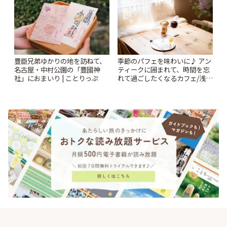
豊臣兄弟ゆかりの地を訪ねて、
季節のパフェを味わいに♪ アン
名古屋・中村公園の「豊國神
ティークに囲まれて、時間を忘
社」におまいり | ことりっぷ
れて過ごしたくなるカフェ/浅草
「annorum cafe」 | ことりっぷ