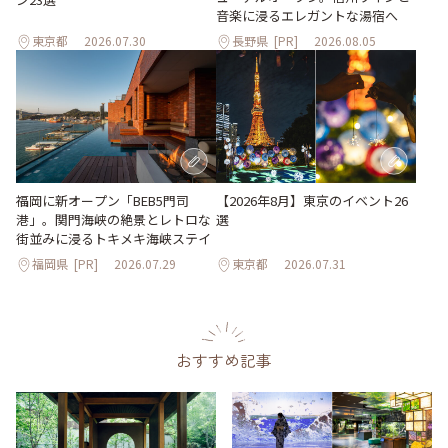
音楽に浸るエレガントな湯宿へ
東京都
2026.07.30
長野県
[PR]
2026.08.05
【2026年8月】東京のイベント26
福岡に新オープン「BEB5門司
選
港」。関門海峡の絶景とレトロな
街並みに浸るトキメキ海峡ステイ
福岡県
[PR]
2026.07.29
東京都
2026.07.31
おすすめ記事