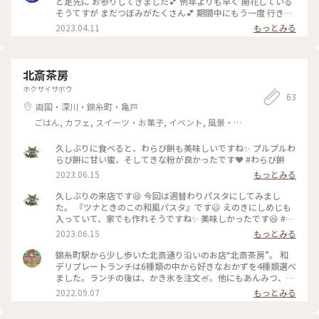
と足先に お参りしてきました💕 例年よりも早く 開花している
そうてすが まだつぼみがたくさん💕 期間中にもう一度 行きた
いです✨ スカイツリーが間近に 見えるので どうしても一緒に
2023.04.11
もっとみる
撮ろうと思ってしまいましたwww #花だより #私のことりっぷ
旅 #亀戸天神藤まつり #神社 #イベント
北斎茶房
ホクサイサボウ
63
両国・深川・錦糸町・亀戸
ごはん, カフェ, スイーツ・お菓子, イベント, 風景・
景色, おみやげ
久しぶりに食べると、わらび餅も美味しいですね✨ プルプルわ
らび餅に甘い蜜、そしてきな粉が良かったです❤️ #わらび餅
2023.06.15
もっとみる
久しぶりの来店です😆 今回は週替わりパスタにしてみまし
た。 『ツナときのこの和風パスタ』です😃 えのきにしめじも
入っていて、家でも作れそうですね✨ 美味しかったです😆 #ツ
ナ #きのこ #和風パスタ #週替わりパスタ
2023.06.15
もっとみる
錦糸町駅から少し歩いた北斎通り沿いのお店“北斎茶房”。 和
デリプレートランチは6種類の中から好きなおかずを4種類選べ
ました。ランチの後は、かき氷を注文🍧。他にもあんみつ、わ
らび餅など甘味のメニューが色々。大福やどら焼きのテイクア
2022.09.07
もっとみる
ウトもできます♪ #錦糸町 #ランチ #甘味 #かき氷 #北斎茶房