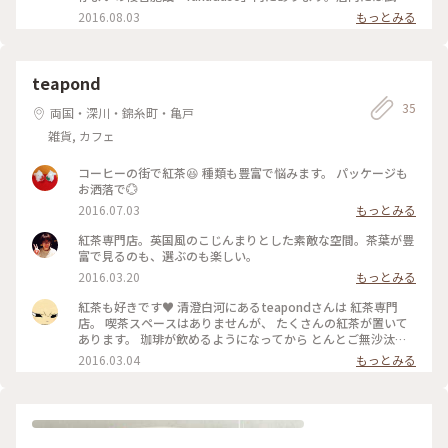
管やビーカーなどがところ狭しと並んでいます。扱っているア
2016.08.03
もっとみる
イテムは基本的に、学校や病院で実際に使われている理化学製
品。 耐熱性に強かったり、匂いが残りづらいので調味料やオ
リーブオイル、アロマオイルなどの保存などにもぴったり。も
ちろん電子レンジで温めても大丈夫です。“理系インテリア”と
teapond
して、斬新な使い方の提案がされています。
35
両国・深川・錦糸町・亀戸
雑貨, カフェ
コーヒーの街で紅茶😆 種類も豊富で悩みます。 パッケージも
お洒落で💮
2016.07.03
もっとみる
紅茶専門店。英国風のこじんまりとした素敵な空間。茶葉が豊
富で見るのも、選ぶのも楽しい。
2016.03.20
もっとみる
紅茶も好きです♥ 清澄白河にあるteapondさんは 紅茶専門
店。 喫茶スペースはありませんが、 たくさんの紅茶が置いて
あります。 珈琲が飲めるようになってから とんとご無沙汰し
てましたが、 やっぱり体が欲していました。 断然、アールグ
2016.03.04
もっとみる
レイ派ですが アッサムやニルギリ、ストレートなら セイロン
派です(笑) デカフェやノンカフェもあるので 友達にもお土産で
買いました！ 缶もティーバッグもかわいいなぁ。 #teapond#
清澄白河#紅茶専門店