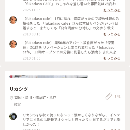
「fukadaso CAFE」 おしゃれな落ち着いた雰囲気は 相変わら
ず素敵です☆ ＊ いただいたのは プリン☆ シルバーの器に 固
2025.11.05
もっとみる
めのなつかしプリン☆ 口溶けはなめらか 生クリームにチェリ
ーがちょこん☆ カラメルほろ苦で おいしいプリンに笑顔溢れ
【fukadaso cafe】 1月に訪れ…満席だったので諦め外観のみ
ます☆☆☆ またまた おしゃべりは続き 楽しいティータイムを
投稿をした 「fukadaso cafe」さんに本日リベンジ(๑˃̵ᴗ˂̵) 到
過ごしました☆ #ことりっぷ #プリン #カフェ #清澄白河 #江東
着すると…またしても「只今満席40分待ち」の文字💧 敢えて
区
目に入っていないことにし（笑） 2人なんですけど…と聞いて
2019.03.15
もっとみる
みると 相席で良ければ〜と6人用くらいの大きなテーブル席へ
隣のテーブルとの間隔が広く席数は16席前後 居心地も良いの
【fukadaso cafe】 築50年のアパート兼倉庫だった「深田
で平日でも満席率が高くなるのかな_φ(･_･ 席に荷物を置いて
荘」の1階を リノベーションし生まれ変わった「fukadaso
オーダーと支払いをしに行くシステムで 今回はスコーンを（^
cafe」 13時オープンで30分後に到着したら満席💧 また来よう
人^） 他の方が写り込まないようにと撮っていたら このような
と潔く諦め外観のみの撮影 チョット覗いてみたら👀 座り心地
2019.01.05
もっとみる
感じでしか残せず（苦笑） 〜蔵前→清澄白河散策〜 #フカダソ
の良いソファー席が並び 長居したくなること間違いなしの雰
ウカフェ
囲気_φ(･_･ 次回は平日に💨 #フカダソウカフェ
リカシツ
141
両国・深川・錦糸町・亀戸
雑貨
リカシツ🧪 学校で使ったな〜って懐かしくなりながら、 インテ
リアにするのは斬新でオシャレと思ったり✨ 見てるだけでも楽
しかった！