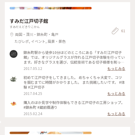
すみだ江戸切子館
すみだえどきりこかん
61
両国・深川・錦糸町・亀戸
たびレポ, イベント, 風景・景色
錦糸町駅から徒歩10分ほどのところにある「すみだ江戸切子
館」では、オリジナルグラスが作れる江戸切子体験を行ってい
ます。好きなグラスを選び、伝統技術である切子模様を削って
自分だけのグラスを作ることができます。 今週末の天気は少し
2017.05.12
もっとみる
崩れる予報ですが、雨の日にも楽しめる体験です。ぜひ過ごし
やすい今の時期に行ってみてくださいね。（※日曜はお休みで
初めて江戸切子をしてきました。 めちゃくちゃ大変で、コツ
すので、ご注意ください） #墨田区 #墨田 #すみだ #すみだマ
を掴むまでに時間がかかりました。 また挑戦したいです。 #体
ガジン #地元 #下町 #錦糸町 #太平 #EASTTOKYO #東東京 #東
験 #江戸切子
京 #TOKYO #江戸切子 #切子 #伝統工芸 #グラス #体験 #工房 #
2017.04.25
もっとみる
見学 #職人 #旅行 #観光 #Trip
購入のほか見学や制作体験もできる江戸切子の工房ショップ。
#錦糸町 #蔵前橋通り
2015.02.24
もっとみる