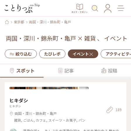
ガイド・マガジン
東京都
両国・深川・錦糸町・亀戸
両国・深川・錦糸町・亀戸
×
雑貨
、
イベント
絞り込む
たびレポ
イベント
アクティビテ
スポット
記事
投稿
ヒキダシ
ヒキダシ
189
両国・深川・錦糸町・亀戸
雑貨, ごはん, カフェ, スイーツ・お菓子, パン
清澄白河へ。 久しぶりの清澄白河は、ただ今進化中？ 静かな