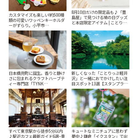
8月10日だけの限定品も♪「豊
カスタマイズも楽しい!約500種
島屋」で見つける鳩の日グッズ
類の可愛いワッペンキーホルダ
と本店限定アイテム | ことりっ
ーがずらり。小平市
ぷ
「Kimamaya T&K」 | ことりっ
ぷ
日本橋兜町に誕生。香りと静け
新しくなった「ことりっぷ軽井
さに包まれるクラフトハーブテ
沢」と一緒におでかけしたい注
ィー専門店「TYNK
目スポット13選【スタンプラリ
Kabutocho」 | ことりっぷ
ー開催中】 | ことりっぷ
すべて東京駅から徒歩5分以内
キュートなミニチュアに思わず
♪駅近カフェ最新ガイド6選~重
夢中♪鎌倉「イクスタン」で出