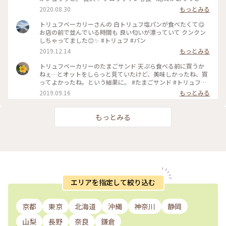
らも美味しかったです。 可愛い女のコのイラスト入りの袋も可
2020.08.30
もっとみる
愛くてツボでした。 #門前仲町 #パン #トリュフベーカリー
#クロワッサン
トリュフベーカリーさんの 白トリュフ塩パンが食べたくて😋
お店の前で並んでいる時間も 良い匂いが漂っていて クンクン
しちゃってました😊✨ #トリュフ #パン
2019.12.14
もっとみる
トリュフベーカリーのたまごサンド 天ぷら食べる前に買うか
ねぇ…とオットをしらっと見ていたけど、美味しかったね、買
ってよかったね。という結果に。 #たまごサンド #トリュフベ
ーカリー #門前仲町
2019.09.16
もっとみる
もっとみる
エリアを指定して絞り込む
京都
東京
北海道
沖縄
神奈川
静岡
山梨
長野
奈良
鎌倉