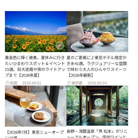
黄金色に輝く絶景。夏休みに行き
夏のご褒美に♪東京ホテル限定か
たいひまわりスポット＆イベント
き氷41選。ラグジュアリーな空間
15選。巨大迷路や夜のライトアッ
で味わう大人のひんやりスイーツ
プまで【2026年夏】
【2026年最新】
全国
2026.08.01
東京都
2026.08.04
長野・浅間温泉「界 松本」がリニ
【2026年7月】東京ニューオープ
ューアルオープン。信州ワインと
ン23選