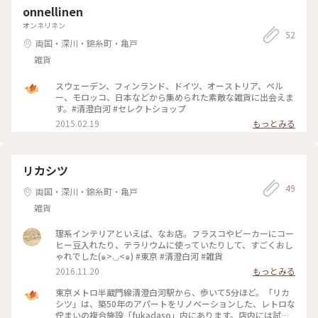
onnellinen
オンネリネン
52
両国・深川・錦糸町・亀戸
雑貨
スウェーデン、フィンランド、ドイツ、オーストリア、ペル
ー、モロッコ、日本などから集められた素敵な雑貨に出会えま
す。#清澄白河 #セレクトショップ
2015.02.19
もっとみる
リカシツ
49
両国・深川・錦糸町・亀戸
雑貨
理系インテリアといえば、なお店。フラスコやビーカーにコー
ヒー豆入れたり、テラリウムに使っていたりして、すごくおし
ゃれでした(๑>◡<๑) #東京 #清澄白河 #雑貨
2016.11.20
もっとみる
東京メトロ半蔵門線清澄白河駅から、歩いて5分ほど。「リカ
シツ」は、築50年のアパートをリノベーションした、レトロな
佇まいの複合施設「fukadaso」内にあります。店内には試験