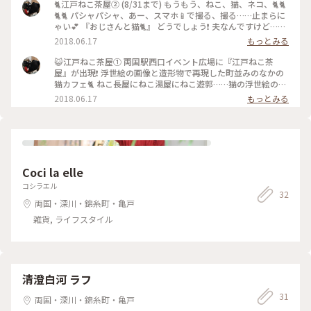
世絵
🐈江戸ねこ茶屋② (8/31まで) もうもう、ねこ、猫、ネコ、🐈🐈
🐈🐈 パシャパシャ、あー、スマホ📱で撮る、撮る……止まらに
ゃい💕 『おじさんと猫🐈』 どうでしょう❗️ 夫なんですけど……
もうメロメロ😌💓♥️❤️ね。 #猫 #ねこ #ネコ
2018.06.17
もっとみる
😺江戸ねこ茶屋① 両国駅西口イベント広場に『江戸ねこ茶
屋』が出現❗️ 浮世絵の画像と造形物で再現した町並みのなかの
猫カフェ🐈 ねこ長屋にねこ湯屋にねこ遊郭……猫の浮世絵のな
かを本物の猫が走る💨、歩く、じゃれる、眠る💤、跳ぶ💕 モ
2018.06.17
もっとみる
ォー、猫好きにとってはたまらにゃい場所なのね🎵 収益の一
部は保護猫の活動のために寄 付されます。 (時間制60分) 一般
1500円 中・高校1200円 8/31まで 🈺11:00～20:00 #ネコ #猫
#ねこ #江戸 #浮世絵 #両国 #ねこ茶屋
Coci la elle
コシラエル
32
両国・深川・錦糸町・亀戸
雑貨, ライフスタイル
清澄白河 ラフ
31
両国・深川・錦糸町・亀戸