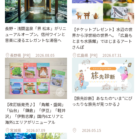
長野・浅間温泉「界 松本」がリニ
【チケットプレゼント】水辺の世
ューアルオープン。信州ワインと
界から浮世絵の世界へ。「広島も
音楽に浸るエレガントな湯宿へ
とまち水族館」ではじまるアート
さんぽ
長野県
[PR]
2026.08.05
広島県
[PR]
2026.07.31
【旅先診断】あなたの“いま”にぴ
ったりな旅先が見つかる♪
【改訂版発売♪】「角館・盛岡」
「仙台」「鎌倉」「伊豆」「軽井
沢」「伊勢志摩」国内6エリアと
海外1エリアがリニューアル
宮城県
2026.07.09
2026.05.15