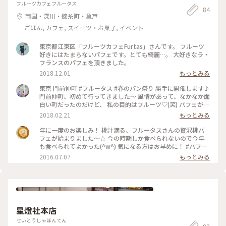
フルーツカフェフルータス
84
両国・深川・錦糸町・亀戸
ごはん, カフェ, スイーツ・お菓子, イベント
東京都江東区「フルーツカフェFurtas」さんです。 フルーツ
好きにはたまらないパフェです。とても綺麗…。 大好きなラ・
フランスのパフェを頂きました。
2018.12.01
もっとみる
東京 門前仲町 #フルータス #春のパン祭り 勝手に開催します♪
門前仲町、初めて行ってきました～ 風情があって、なかなか面
白い町だったのだけど、 私の目的はフルーツ♡(笑) パフェが人
気なのだけど、 この日は寒波で恐ろしく寒くて… フルーツサ
2018.02.21
もっとみる
ンドにしたのだけど、 大正解！ フルーツがおいしい。と人気
のお店なので、 食べ頃の甘いフルーツを堪能できましたよ
年に一度のお楽しみ！ 桃汁滴る、フルータスさんの贅沢桃パ
(^o^)/ フルータスさんは、本当に小さなお店なので、 少人数
フェが始まりました～☆ 今の時期しか食べられないので今年
で行って、サクッと食べて帰る、そんなお店でした。 今度はぜ
も食べられてよかった(^w^) 気になる方はお早めに！ #パフェ
ひ、パフェを楽しみに来たいな～ #東京 #門前仲町 #フルーツ
#カフェ #cafe #桃
2016.07.07
もっとみる
サンド #フルーツカフェフルータス #フルーツ #カフェ #サン
ドイッチ #パフェ #春のご当地パン祭り #パン #パン祭り
星燈社本店
せいとうしゃほんてん