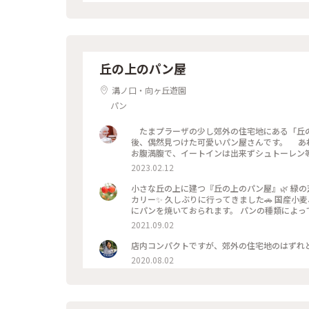
丘の上のパン屋
溝ノ口・向ヶ丘遊園
パン
たまプラーザの少し郊外の住宅地にある「丘の上の
後、偶然見つけた可愛いパン屋さんです。 あ
お腹満腹で、イートインは出来ずシュトーレン等
の焼き立てをいただくことが出来ました。 小
2023.02.12
焼き立てデニュッシュを。。。 やっぱりその
ークアートがセンス良く、素敵な空間になっていました。✨❀✨❀✨❀✨ #フ
小さな丘の上に建つ『丘の上のパン屋』🌿 緑
上のパン屋さん#お庭も素敵#ドライフラワー#
カリー✨ 久しぶりに行ってきました🚗 国産小
ーザーさん投稿#ブーランジュリー#美味しい#お
にパンを焼いておられます。 パンの種類によっ
おやつ時間♡ シャインマスカットと自家製カシュ
2021.09.02
系が多くて、 もろ私好みのパン屋さん🥖 あれもこれも
（笑） #秋日和 #パン屋さん#丘の上のパン屋
店内コンパクトですが、郊外の住宅地のはずれ
2020.08.02