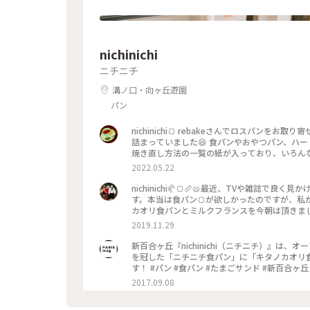
nichinichi
ニチニチ
溝ノ口・向ヶ丘遊園
パン
nichinichi🍞 rebakeさんでロスパンをお取り寄せして頂きました💕 12個の
詰まっていました😆 食パンやおやつパン、ハ
焼き直し方法の一覧の紙が入っており、いろんな
お店に行きたい！いろんなパンがもっと食べたい！と
2022.05.22
寄せ #rebake
nichinichi🥐🍞🥖🥨最近、TVや雑
す。本当は食パン🍞が欲しかったのですが、私
カオリ食パンとミルクフランスを今朝は頂きま
2019.11.29
新百合ヶ丘『nichinichi（ニチニチ）』
を冠した「ニチニチ食パン」に「キタノカオリ
2017.09.08