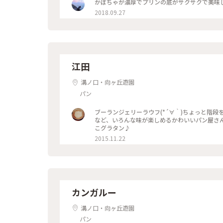
かぼちゃが濃厚でプリンの底がサクサクで美味しかっ
2018.09.27
江田
溝ノ口・向ヶ丘遊園
パン
ブーランジェリーラウフ(*´∀｀)ちょっと階
など、いろんな味が楽しめるかわいいパン屋さん
こグラタン♪
2015.11.22
カンガルー
溝ノ口・向ヶ丘遊園
パン