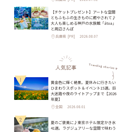
【チケットプレゼント】アートな空間
ともふもふの生きものに癒やされて♪
大人も楽しめる神戸の水族館「átoa」
と周辺さんぽ
兵庫県
[PR]
2026.08.07
人気記事
1
黄金色に輝く絶景。夏休みに行きたい
ひまわりスポット＆イベント15選。巨
大迷路や夜のライトアップまで【2026
年夏】
全国
2026.08.01
2
夏のご褒美に♪東京ホテル限定かき氷
41選。ラグジュアリーな空間で味わう