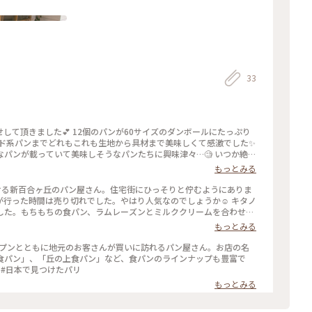
33
パンが60サイズのダンボールにたっぷり
ード系パンまでどれもこれも生地から具材まで美味しくて感激でした✨
パンが載っていて美味しそうなパンたちに興味津々…🧐 いつか絶対
思うお店です😍 #新百合ヶ丘 #川崎 #パン #ロスパン #お取り
もっとみる
誌で良く見かける新百合ヶ丘のパン屋さん。住宅街にひっそりと佇むようにありま
が行った時間は売り切れでした。やはり人気なのでしょうか☺️ キタノ
した。もちもちの食パン、ラムレーズンとミルククリームを合わせた
小ぶりなミルクフランスは美味〜ごちそうさまでした😋 #nichinichi#新百合ヶ丘#おしゃれパン屋#ラムレーズン
もっとみる
は、オープンとともに地元のお客さんが買いに訪れるパン屋さん。お店の名
食パン」、「丘の上食パン」など、食パンのラインナップも豊富で
す！ #パン #食パン #たまごサンド #新百合ヶ丘 #日本で見つけたパリ
もっとみる