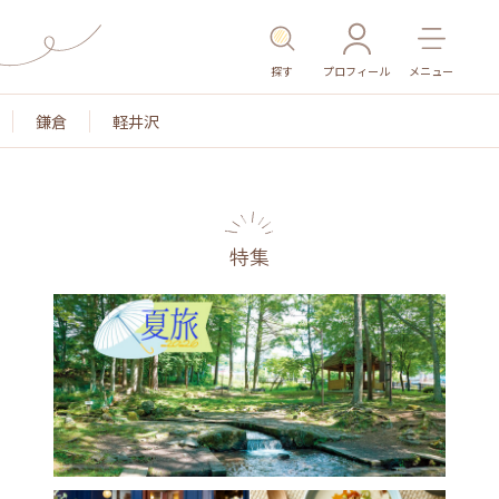
探す
プロフィール
メニュー
鎌倉
軽井沢
特集
名所・旧跡
温泉・スパ
その他施設
ごはん
カ