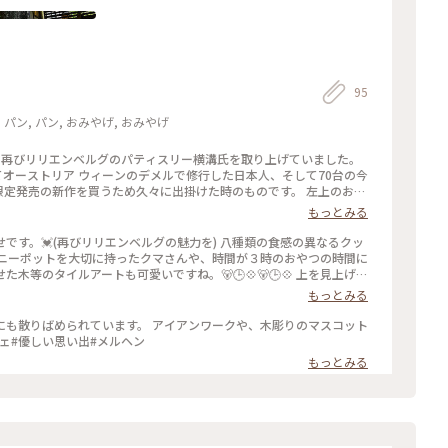
95
パン, パン, おみやげ, おみやげ
で再びリリエンベルグのパティスリー横溝氏を取り上げていました。
の途中、我慢できず皆で青空カフェで食べてしまいました。🎵 ま
もっとみる
挟んであったりします。 左下は口にいれるとホロホロ
です。💓(再びリリエンベルグの魅力を) 八種類の食感の異なるクッ
ちカフェに最適#メルヘン#おやつの時間に
イルアートも可愛いですね。🐻🕒️💠🐻🕒️💠 上を見上げ
トが素敵でした。💡✨💡✨ #インテリアが素敵#アート#可愛いお
もっとみる
。 アイアンワークや、木彫りのマスコット
フェ#優しい思い出#メルヘン
もっとみる