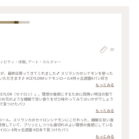
30
クティビティ・体験, アート・カルチャー
シナモンロールは、 少しだけ温めて香りと共にいただきます🎵 #CEYLON#シナモンロール#向ヶ丘遊園#パン好き
もっとみる
EYLON（セイロン）』。理想の食感にするために四角い特注の型で
のお花のような繊細で甘い香りをぜひ味わってみてはいかがでしょう
ール #パン #向ヶ丘遊園 #日本で見つけたパリ
もっとみる
ロール。スリランカのセイロンシナモンにこだわった、繊細な甘い香
使用していて、プリッとしつつも歯切れのよい理想の食感にしている
パン #セイロン #向ヶ丘遊園 #日本で見つけたパリ
もっとみる