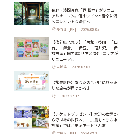
長野・浅間温泉「界 松本」がリニュー
アルオープン。信州ワインと音楽に浸
るエレガントな湯宿へ
長野県
[PR]
2026.08.05
【改訂版発売♪】「角館・盛岡」「仙
台」「鎌倉」「伊豆」「軽井沢」「伊
勢志摩」国内6エリアと海外1エリアが
リニューアル
宮城県
2026.07.09
【旅先診断】あなたの“いま”にぴった
りな旅先が見つかる♪
2026.05.15
【チケットプレゼント】水辺の世界か
ら浮世絵の世界へ。「広島もとまち水
族館」ではじまるアートさんぽ
広島県
[PR]
2026.07.31