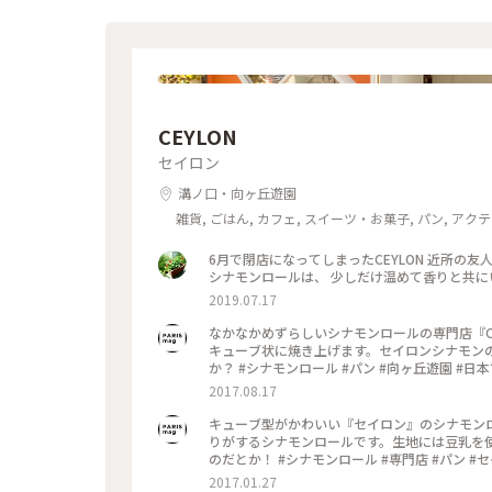
CEYLON
セイロン
溝ノ口・向ヶ丘遊園
雑貨, ごはん, カフェ, スイーツ・お菓子, パン, ア
6月で閉店になってしまったCEYLON 近所の友人が、最終日買ってきてくれました💕 スリランカのシナモンを使った
2019.07.17
なかなかめずらしいシナモンロールの専門店『C
キューブ状に焼き上げます。セイロンシナモン
か？ #シナモンロ
2017.08.17
キューブ型がかわいい『セイロン』のシナモン
りがするシナモンロールです。生地には豆乳を
のだとか！ #シナモンロール #専門店 #
2017.01.27