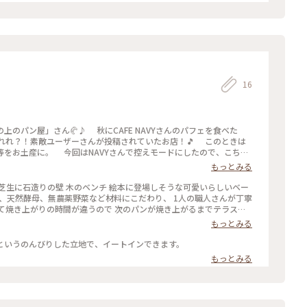
16
パン屋」さん🥐♪ 秋にCAFE NAVYさんのパフェを食べた
れれ？！素敵ユーザーさんが投稿されていたお店！🎵 このときは
をお土産に。 今回はNAVYさんで控えモードにしたので、こちら
高い丘の上の広いお庭のベンチで、小春日和の様な日でしたので、
もっとみる
場で食べると美味しさ倍増ですね。 店内もドライフラワーと、チョ
ァンタジーの世界#Myことりっぷ#丘の
の芝生に石造りの壁 木のベンチ 絵本に登場しそうな可愛いらしいベー
チョークアート#素敵な世界#またまた一杯買っちゃいました#素敵ユ
麦、天然酵母、無農薬野菜など材料にこだわり、 1人の職人さんが丁寧
やつの時間#mg
て焼き上がりの時間が違うので 次のパンが焼き上がるまでテラスで
ーナッツサンド そしてアイスカフェラテ.:*♡ ハード系デニュシュ
もっとみる
と買っていたら‥ あらら‥買いすぎた( ˃̶͈ ᴗ ˂̶͈ ) まぁいいっか
というのんびりした立地で、イートインできます。
もっとみる