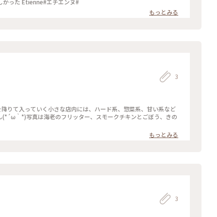
た Etienne#エチエンヌ#
もっとみる
3
段を降りて入っていく小さな店内には、ハード系、惣菜系、甘い系など
(*´ω｀*)写真は海老のフリッター、スモークチキンとごぼう、きの
もっとみる
3