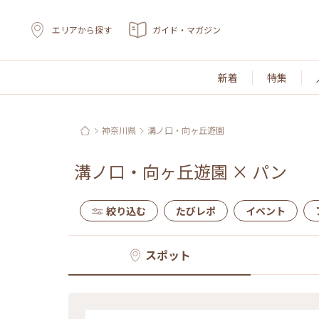
エリアから探す
ガイド・マガジン
新着
特集
神奈川県
溝ノ口・向ヶ丘遊園
溝ノ口・向ヶ丘遊園
×
パン
絞り込む
たびレポ
イベント
スポット