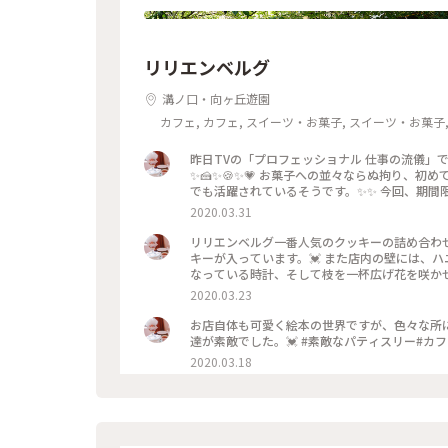
リリエンベルグ
溝ノ口・向ヶ丘遊園
カフェ, カフェ, スイーツ・お菓子, スイーツ・お菓子, 
昨日TVの「プロフェッショナル 仕事の流儀」
✨🍰✨🍪✨💗 お菓子への並々ならぬ拘り、初めてオーストリア ウィーンのデメルで修行した日本人、そして70台の今
でも活躍されているそうです。✨✨ 今回、期間限定発売の新作を買うため久々に出掛けた時のものです。 左上のお菓
子は、新作のお菓子、とても待ちきれずドライブ
2020.03.31
た、右上はドーナッツ🍩の形をしたクッキーで、中にジャムが
溶ける定番クッキーです。😆💖 お弟子さん達が真摯に取り組まれている様子をTVで拝見して、一層ファンになりま
リリエンベルグ一番人気のクッキーの詰め合わせ
した。 #パティスリー#スイーツ#カフェ#おう
キーが入っています。💓 また店内の壁には、ハニーポットを大切に持ったクマさんや、時間が３時のおやつの時間に
なっている時計、そして枝を一杯広げ花を咲かせた木等のタ
ると寄せ木造りの天井から、可愛いペンダントライ
2020.03.23
菓子#優しい香り#わたしの街#メルヘン
お店自体も可愛く絵本の世界ですが、色々な所にも散りばめられています
達が素敵でした。💓 #素敵なパティスリー#カ
2020.03.18