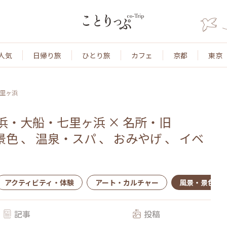
人気
日帰り旅
ひとり旅
カフェ
京都
東京
里ヶ浜
浜・大船・七里ヶ浜
×
名所・旧
景色
、
温泉・スパ
、
おみやげ
、
イベ
アクティビティ・体験
アート・カルチャー
風景・景色
記事
投稿