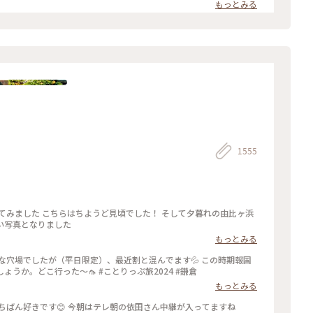
もっとみる
1555
い写真となりました
もっとみる
な穴場でしたが（平日限定）、最近割と混んでます💦 この時期報国
寺で蚊に刺されなかったのは初めてじゃないでしょうか。どこ行った〜🦟 #ことりっぷ旅2024 #鎌倉
もっとみる
竹の庭 「報国寺」 私は 新緑の頃の鎌倉がいちばん好きです😊 今朝はテレ朝の依田さん中継が入ってますね