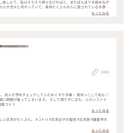
んの人が次々と向かっていて、長年たくさんの人に愛されているお祭り
もっとみる
 #毎年立秋の前日から9日まで#ぼんぼり#献笛#渡瀬政造#庵野秀明と安野
1082
います。 そして懲りずにまた、小さいファイ
#鎌倉 #鎌倉コトリ
もっとみる
い文具がたくさん。 #コトリ #文具女子の聖地 #文具房 #鎌倉市大
もっとみる