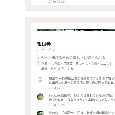
2020.07.20
報国寺
ホウコクジ
すらっと伸びる青竹の美しさに魅せられる
鎌倉・江の島・二階堂・由比ヶ浜・大船・七里ヶ浜
風景・景色, 名所・旧跡
報国寺 一条恵観山荘から数分で行けるので寄ってみました こちらはちようど見頃でした！ そして夕暮れの由比ヶ浜
葉山側と七里ヶ浜側で海も空も色が違って面白
2024.12.10
いつかの報国寺。 駅からは離れているので密か
2024.09.20