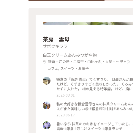
茶房 雲母
サボウキララ
白玉クリームあんみつが名物
鎌倉・江の島・二階堂・由比ヶ浜・大船・七里ヶ浜
カフェ, スイーツ・お菓子
鎌倉の『茶房 雲母』でくずきり。 旦那さんが
たけど、くずきりすごく美味しかった。 くろみ
たずに入れた。 梅の見える特等席。 けど、席に
間くらいなら、並んでも食べたいクオリティ。 #神奈川#鎌倉#茶房雲母#白玉#おもちずき#Ayuのおやつ#はじめての
2026.03.01
鎌倉
私の大好きな鎌倉雲母さんの抹茶クリームあん
スがまた美味しい😋 #鎌倉#和#甘味#あんみつ
2023.06.17
暑い😵💦 抹茶のカキ氷をイメージしていたら、
雲母 #鎌倉 #涼しげスイーツ #鎌倉ランチ