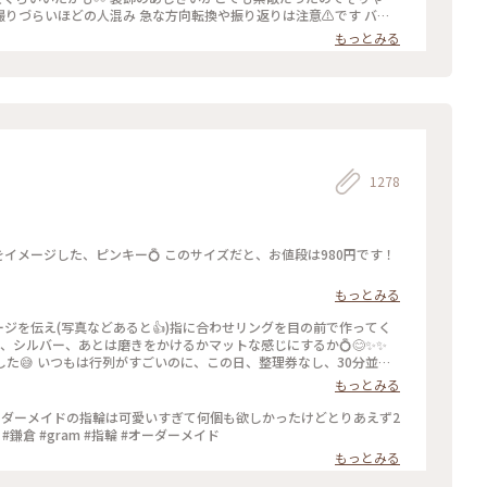
か撮りづらいほどの人混み 急な方向転換や振り返りは注意⚠️です バッ
り合いでマナーは守られてますがとっても疲れます… 夕方の空いて
もっとみる
1278
もっとみる
ージを伝え(写真などあると👍)指に合わせリングを目の前で作ってく
ールド、シルバー、あとは磨きをかけるかマットな感じにするか💍😊✨✨
し、30分並び
もっとみる
ったので、待ち時間に情報収集し勢いで作ったリング。それでも、な
のを作ろうかなぁ… #gram#旅のひととき#わたしの街#鎌倉#リン
ーダーメイドの指輪は可愛いすぎて何個も欲しかったけどとりあえず2
鎌倉 #gram #指輪 #オーダーメイド
もっとみる