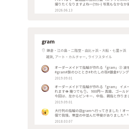
撮りたくなりますよねー(ﾜｶﾙｰ) 写真もなかな
グとか当たりますし当てられます すれ違いも譲
2026.06.13
る時間を狙うのがいいのかもです
gram
鎌倉・江の島・二階堂・由比ヶ浜・大船・七里ヶ浜
雑貨, アート・カルチャー, ライフスタイル
オーダーメイドで指輪が作れる「gram」② 波をイメージした、ピンキー💍 このサイズだと、お値段は980円です！
#gram#旅のひととき#わたしの街#鎌倉#リング
2019.09.01
オーダーメイドで指輪が作れる「gram」 イメ
れます👁 幾つでも👌。 980円〜 真鍮、ゴ
今回は、左からピンキー、中指、親指と作りました😅 いつもは行列がすごいのに、この日、整理券な
入れました😱😱‼️(平日の夕方) 皆さん、カップルもいだけど、グループで来られ旅の思い出に作られたりしている方
2019.09.01
が多かったです😊 まさか、入れると思わなか
んだか愛着がわきますね… 次は、重ね付けられる
大行列の指輪の店gramへ行ってきました！オ
グ
個で我慢。寒空の中並んだ甲斐がありました^ ^ #
2018.03.07