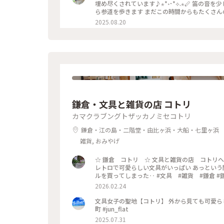
埋め尽くされています♪⋆*॰･*⟡.⋆🪈 笛の音を少し楽しんで、私はそろそろ帰らなければと、またぼんぼりを眺めなが
ら参道を歩きます まだこの時間からもたくさ
なんだなぁと感じました✨️ 来年もどんなぼんぼりがあるか気になっちゃうだろうな〰️ *˙︶˙*)ﾉ"ﾏﾀﾈｰ♡ #ゆるり夏時
2025.08.20
間 #神奈川 #鎌倉 #鶴岡八幡宮 #ぼんぼり祭
百葉子夫妻の作品は並んで展示#山崎杉夫
鎌倉・文具と雑貨の店 コトリ
カマクラブングトザッカノミセコトリ
鎌倉・江の島・二階堂・由比ヶ浜・大船・七里ヶ浜
雑貨, おみやげ
☆ 鎌倉 コトリ ☆ 文具と雑貨の店 コトリへ。 友人が予めチェックしていたおくすり手帳！ 真似っこして私も♡
レトロで可愛らしい文具がいっぱい あっという間に時間が経ってしま
ルを買ってしまった‥ #文具 #雑貨 
2026.02.24
文具女子の聖地【コトリ】 外から見ても可愛らし
町 #jun_flat
2025.07.31