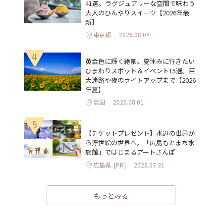
41選。ラグジュアリーな空間で味わう
大人のひんやりスイーツ【2026年最
新】
東京都
2026.08.04
4
黄金色に輝く絶景。夏休みに行きたい
ひまわりスポット＆イベント15選。巨
大迷路や夜のライトアップまで【2026
年夏】
全国
2026.08.01
5
【チケットプレゼント】水辺の世界か
ら浮世絵の世界へ。「広島もとまち水
族館」ではじまるアートさんぽ
広島県
[PR]
2026.07.31
もっとみる