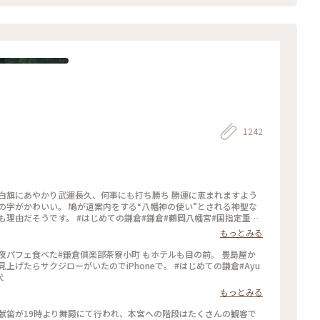
1242
白旗にあやかり武運長久、何事にも打ち勝ち 勝運に恵まれますよう
の字がかわいい。 鳩が道案内をする“八幡神の使い”とされる神聖な
鎌倉#鎌倉#鶴岡八幡宮#国指定重要
もっとみる
夜パフェ食べた#鎌倉俱楽部茶寮小町 もホテルも目の前。 豊島屋か
ジローがいたのでiPhoneで。 #はじめての鎌倉#Ayu
犬
もっとみる