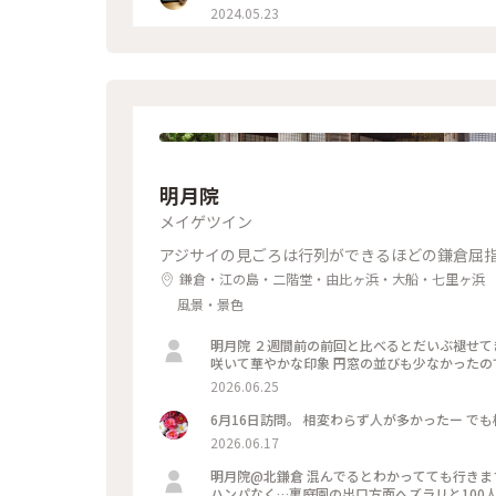
2024.05.23
明月院
メイゲツイン
アジサイの見ごろは行列ができるほどの鎌倉屈
鎌倉・江の島・二階堂・由比ヶ浜・大船・七里ヶ浜
風景・景色
明月院 ２週間前の前回と比べるとだいぶ褪せてきていましたがまだ充分楽しめました 西洋あじさいが色とりどりに
咲いて華やかな印象 円窓の並びも少なかったの
2026.06.25
6月16日訪問。 相変わらず人が多かったー で
2026.06.17
明月院@北鎌倉 混んでるとわかってても行きますよねー 今年は裏庭園の菖蒲が全滅とのことで…ｼﾖｯｸ- 丸窓の行列が
ハンパなく…裏庭園の出口方面へズラリと100