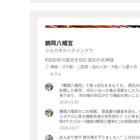
鶴岡八幡宮
ツルガオカハチマングウ
約800年の歴史を刻む源氏の氏神様
鎌倉・江の島・二階堂・由比ヶ浜・大船・七里ヶ浜
カフェ
『鶴岡八幡宮』で真っ白なおまもりを。 源氏の
祈願した御守。 向かい合った鳩を具象化した八
鳥であり、 対の鳩が末広がりで縁起が良いことも理由だそうです。 #はじめての
文化財#狛犬#旅の記念
2026.03.09
鶴岡八幡宮の二の鳥居。 豊島屋の鎌倉本店も、
らホテルに戻る横断歩道の信号待ちで ふと桜を見上げたらサク
桜#サクジロー#鎌倉#鶴岡八幡宮#二の鳥居#狛
2026.03.07
ぼんぼり祭⛩ 夜の帳が下りました✩.*˚ この日は献笛が19時より舞殿にて行われ、本宮への階段はたくさんの観客で