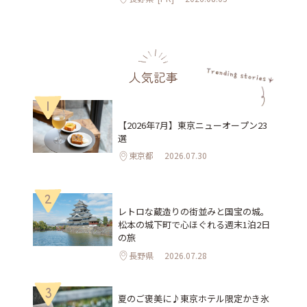
人気記事
1
【2026年7月】東京ニューオープン23
選
東京都
2026.07.30
2
レトロな蔵造りの街並みと国宝の城。
松本の城下町で心ほぐれる週末1泊2日
の旅
長野県
2026.07.28
3
夏のご褒美に♪東京ホテル限定かき氷