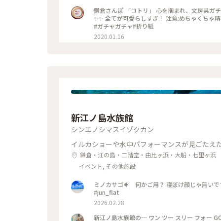
鎌倉さんぽ 「コトリ」 心を掴まれ、文房具ガチ
✨✨ 全てが可愛らしすぎ！ 注意:めちゃくちゃ精巧に
#ガチャガチャ#折り紙
2020.01.16
新江ノ島水族館
シンエノシマスイゾクカン
イルカショーや水中パフォーマンスが見ごたえ
鎌倉・江の島・二階堂・由比ヶ浜・大船・七里ヶ浜
イベント, その他施設
ミノカサゴ🐠 何かご用？ 寝ぼけ顔じゃ無いです
#jun_flat
2026.02.28
新江ノ島水族館の⋯ ワン ツー スリー フォー GO〰️🐬𓂃◌𓈒𓐍 #ゆるり夏時間 #神奈川#江ノ島#新江ノ島水族館#この