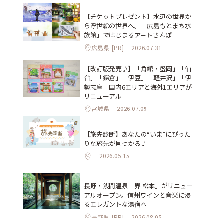
【チケットプレゼント】水辺の世界か
ら浮世絵の世界へ。「広島もとまち水
族館」ではじまるアートさんぽ
広島県
[PR]
2026.07.31
【改訂版発売♪】「角館・盛岡」「仙
台」「鎌倉」「伊豆」「軽井沢」「伊
勢志摩」国内6エリアと海外1エリアが
リニューアル
宮城県
2026.07.09
【旅先診断】あなたの“いま”にぴった
りな旅先が見つかる♪
2026.05.15
長野・浅間温泉「界 松本」がリニュー
アルオープン。信州ワインと音楽に浸
るエレガントな湯宿へ
長野県
[PR]
2026.08.05