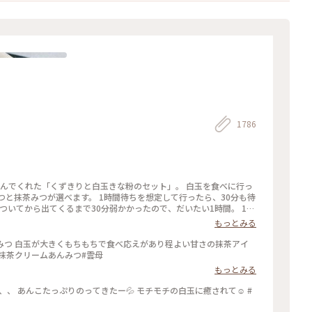
1786
頼んでくれた「くずきりと白玉きな粉のセット」。 白玉を食べに行っ
つと抹茶みつが選べます。 1時間待ちを想定して行ったら、30分も待
ついてから出てくるまで30分弱かかったので、だいたい1時間。 1時
もっとみる
みつ 白玉が大きくもちもちで食べ応えがあり程よい甘さの抹茶アイ
#抹茶クリームあんみつ#雲母
もっとみる
、、 あんこたっぷりのってきたー💦 モチモチの白玉に癒されて☺️ #