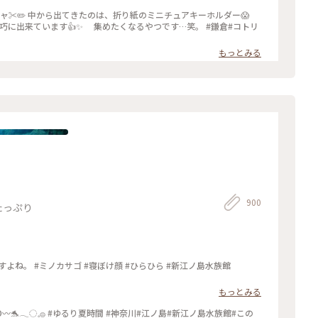
ャ✂️✏️ 中から出てきたのは、折り紙のミニチュアキーホルダー😱
出来ています👍✨ 集めたくなるやつです…笑。 #鎌倉#コトリ
もっとみる
900
たっぷり
よね。 #ミノカサゴ #寝ぼけ顔 #ひらひら #新江ノ島水族館
もっとみる