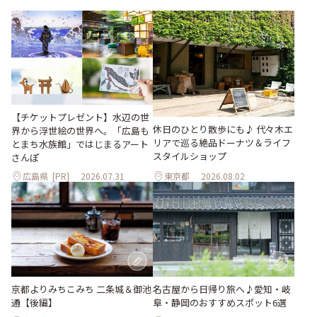
【チケットプレゼント】水辺の世
休日のひとり散歩にも♪ 代々木エ
界から浮世絵の世界へ。「広島も
リアで巡る絶品ドーナツ＆ライフ
とまち水族館」ではじまるアート
スタイルショップ
さんぽ
広島県
[PR]
2026.07.31
東京都
2026.08.02
京都よりみちこみち 二条城＆御池
名古屋から日帰り旅へ♪愛知・岐
通【後編】
阜・静岡のおすすめスポット6選