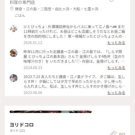
料理の専門店
鎌倉・江の島・二階堂・由比ヶ浜・大船・七里ヶ浜
ごはん
🥢とびっちょ : 片瀬諏訪神社からバスに乗って江ノ島へ🚌 まだ
11時前だったけれど、お昼はどこも混雑しそうだなとお昼ご飯
を次の目的地にしました！ 第一候補だったとびっちょさんの
本店へ🐾 整理券を発券して待つことになりました。 70分ほど
2026.01.12
もっとみる
待って店内に入り、お昼ご飯にぴったりな時間にいただきます
🙏🏻できました😊 頼んだのは、釜揚げしらす丼です🤍 大きな
昨年11月に行った北鎌倉〜江の島✨ 江の島では、『しらす問
どんぶりにたっぷりしらす丼とお野菜たち✨ ご飯の量や卵の有
屋 とびっちょ江の島本店』さんで 釜揚げしらす4色丼（生のり
無なども選べました💡 そのままでも美味しいのですが、特製
味噌汁付き）を いただきました♡ ̖́- 内容は、釜揚げしらす、ネ
のポン酢をかけてさっぱりといただくのがまた格別で😋 最後
ギトロ、 いくら、桜えびの醤油漬けです👏🏻✨️ とっても美味
2024.08.23
もっとみる
まで美味しかったです！ どんぶりには生のりのお味噌汁も付
しくて感動したのに、 なぜか投稿をうっかり忘れていました
いていてあたたまりました♨️ : ちょっと休憩して、江ノ島を満
(^^;;💦 全ての食材が新鮮︎︎𓂃⟡.· もちろん、釜揚げしらすも と
2023.7.23 友人たちと鎌倉・江ノ島ドライブ。 夕ご飯は、生し
喫します🐾 江ノ島は以前にも来たことがありますが、神社を
ても美味しかったです♡ お味噌汁もホッとしました✨ また食
らす丼！ 夕飯にしては夕方で早めだったからか、少し待った
参拝した記憶がなく、多分エスカー乗り場1区周辺で引き返し
べに行きたいです(*´꒳`*) 江の島にも行きたいなぁ〜🌊⛩️ #し
ら入れました。 私は、生しらす丼としらすのかき揚げのしら
たような気がします… そんなわけでほぼ初めての江ノ島散策楽
らす問屋とびっちょ江の島本店 #とびっちょ #しらす #しらす
す御膳。佃煮にもしらすがふんだんに使われていて、美味しか
2023.08.06
もっとみる
しみます🎵 : 📷:2025.12.29 Mon. : #開運旅 #江ノ島 #江ノ島散
丼 #釜揚げしらす #釜揚げしらす4色丼 #ことりっぷ旅2024
ったです♪ 友人たちは、しらすと海老の醤油漬けや、しらふ
歩 #ランチ #しらす丼 #美味 #ランチ #クリスマスを回収する1
とマグロなど2色丼だったので、お互いに少し交換して色んな
日 #江の島 #藤沢 #神奈川 #milkのミルキーな毎日
味を楽しみました！笑 #しらす丼 #生しらす丼 #しらす #生し
らす #とびっちょ #江ノ島 #鎌倉 #私のことりっぷ旅
ヨリドコロ
ヨリドコロ
869