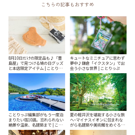
こちらの記事もおすすめ
8月10日だけの限定品も♪「豊
キュートなミニチュアに思わず
島屋」で見つける鳩の日グッズ
夢中♪鎌倉「イクスタン」で出
と本店限定アイテム | ことりっ
会う小さな世界 | ことりっぷ
ぷ
ことりっぷ編集部がもう一度泊
夏の軽井沢を堪能する小さな旅
まりたい宿10選。忘れられない
へ~マイナスイオンに包まれな
絶景や温泉、名建築まで | こと
がら名建築や美術館をめぐろう
りっぷ
~ | ことりっぷ