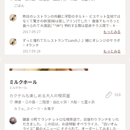
ごはん
昨日のレストランの外観と洋梨のタルト✨ ビスケット生地では
なくて驚きの卵液(味は蒸しプリン)でした！ 食後でもぺろっと
食べられて大満足( *^艸^) 予約する際は是非テラス席で✨ #カ
フェ#スイーツ
2017.09.27
もっとみる
ずっと憧れてたレストランでLunch♪♪ 鯖とオレンジのサラダ
✨ #ランチ
2017.09.26
もっとみる
ミルクホール
ミルクホール
510
カクテルも楽しめる大人の喫茶室
鎌倉・江の島・二階堂・由比ヶ浜・大船・七里ヶ浜
カフェ, スイーツ・お菓子
鎌倉 小町でランチ レトロな喫茶店で、日替わりランチを いた
だきました。 この日は、お店特製 オペラライス、 "白いオム
ライス" 風のメニューに そそられて、オーダーしてみました。