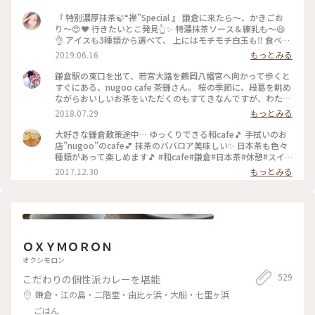
外に出ると10組くらい待っていました😳 今度来る時は行列覚
悟かな？ 初詣に富士山、おしるこ…✨ こんなに満喫してまだ
『 特別濃厚抹茶🍃“禅”Special 』 鎌倉に来たら〜、かきごお
10時半くらいでした！ 早起きは三文の徳ですね😆 :
り〜😍❤️ 行きたいとこ発見👆✨ 特濃抹茶ソース＆練乳も〜😆
📷:2026.1.3 Sat. : #開運旅 #初詣 #カフェ #カフェ巡り #スイー
👌 アイスも3種類から選べて、 上にはモチモチ白玉も‼️ 食べて
ツ #和スイーツ #白玉 #おしるこ #つるっと #あったか #もちも
くと〜、、 下には小豆が出てきましたぁー‼️🤩‼️ 今日も〜、満
2019.06.16
もっとみる
ち #念願のおしるこ #美味 #食べログ百名店 #食べログ百名店
足❤️満足(*´︶`*)❤︎ #初夏の彩り #ひとり旅#おひとりさま#鎌
巡り #鎌倉 #神奈川 #milkのミルキーな毎日
倉#かきごおり#氷活#雨#抹茶#濃厚#おいしい#風情#新緑#夏
鎌倉駅の東口を出て、若宮大路を鶴岡八幡宮へ向かって歩くと
旅2019
すぐにある、nugoo cafe 茶鎌さん。 桜の季節に、段葛を眺め
ながらおいしいお茶をいただくのもすてきなんですが、わたし
のおすすめはこちら。 真夏のかき氷……♡ とくに、季節限定
2018.07.29
もっとみる
の夏みかん氷が絶品です。 ふわふわの氷に、濃厚な夏みかんシ
ロップ。甘ずっぱい夏みかんにヨーグルトミルクがよく合いま
大好きな鎌倉散策途中… ゆっくりできる和cafe🎵 手拭いのお
す。 夏の日差しに疲れたら、こちらでひとやすみ……ひと涼み
店”nugoo”のcafe💕 抹茶のババロア美味しい✨ 日本茶も色々
いかがですか？ #夏色さがし
種類があって楽しめます🎵 #和cafe#鎌倉#日本茶#休憩#スイ
ーツ
2017.12.30
もっとみる
ＯＸＹＭＯＲＯＮ
オクシモロン
529
こだわりの個性派カレーを堪能
鎌倉・江の島・二階堂・由比ヶ浜・大船・七里ヶ浜
ごはん