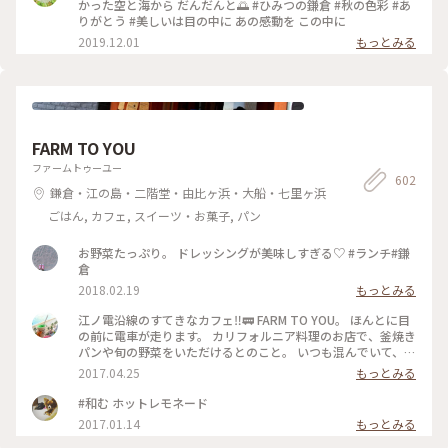
た（笑）
かった空と海から だんだんと🌅 #ひみつの鎌倉 #秋の色彩 #あ
りがとう #美しいは目の中に あの感動を この中に
2019.12.01
もっとみる
FARM TO YOU
ファームトゥーユー
602
鎌倉・江の島・二階堂・由比ヶ浜・大船・七里ヶ浜
ごはん, カフェ, スイーツ・お菓子, パン
お野菜たっぷり。 ドレッシングが美味しすぎる♡ #ランチ#鎌
倉
2018.02.19
もっとみる
江ノ電沿線のすてきなカフェ‼︎🚃 FARM TO YOU。 ほんとに目
の前に電車が走ります。 カリフォルニア料理のお店で、釜焼き
パンや旬の野菜をいただけるとのこと。 いつも混んでいて、テ
イクアウトカフェのみなのですが、アルコールもあるので、ゆ
2017.04.25
もっとみる
っくりしたいですﾟ･*:.｡. .｡.:*･゜ #farmtoyou #カリフォルニア
料理 #ランチ #カフェ #テイクアウト #由比ヶ浜 #鎌倉 #江ノ電
#和む ホットレモネード
2017.01.14
もっとみる