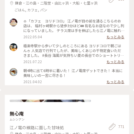
鎌倉・江の島・二階堂・由比ヶ浜・大船・七里ヶ浜
ごはん, カフェ, パン
🍚「カフェ ヨリドコロ」 江ノ電が目の前を通るこちらのお
店は、 稲村ヶ崎駅から徒歩3分ほど🚃 有名なお店なので少し列
になっていました。 テラス席は手を伸ばしたら江ノ電に触れ
そうなくらい近い..! ・ ご飯はしらす丼と卵かけご飯を注文。
2022.05.04
もっとみる
卵かけご飯は自力で泡立てる方式。 体に良さそうなメニュー
でホッと一息、、 と思ったら、江ノ電が通過するのでずっと
極楽寺駅から歩いて少しのところにある ヨリドコロで朝ごは
アトラクション気分で楽しめました♪ #春風さんぽ #ヒーリン
ん🍚 人気店で行列でしたが、美味しくあじの干物定食いただ
グ旅 #Myことりっぷ #鎌倉 #鎌倉カフェ #江ノ電
きました。 #長谷 海風が気持ちい夏の長谷でのショートトリッ
プにて🌊☀️ #鎌倉#長谷#極楽寺#ヨリドコロ#朝ごはん
2021.07.22
もっとみる
朝4時に出て6時半に着いた！ 江ノ電席ゲットできた！ 本当に
美味しいの一言に尽きる！
2021.04.02
もっとみる
無心庵
ムシンアン
771
江ノ電の線路に面した甘味処
鎌倉・江の島・二階堂・由比ヶ浜・大船・七里ヶ浜