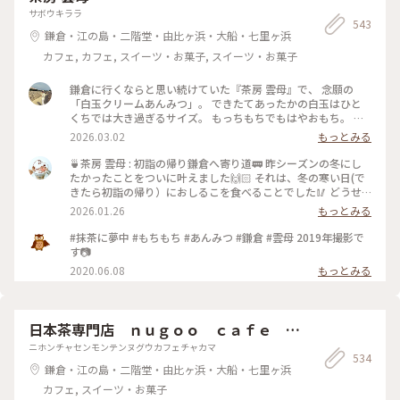
サボウキララ
543
鎌倉・江の島・二階堂・由比ヶ浜・大船・七里ヶ浜
カフェ, カフェ, スイーツ・お菓子, スイーツ・お菓子
鎌倉に行くならと思い続けていた『茶房 雲母』で、 念願の
「白玉クリームあんみつ」。 できたてあったかの白玉はひと
くちでは大き過ぎるサイズ。 もっちもちでもはやおもち。 白
玉の下には寒天、みつ豆も入ってます。 もう鎌倉に来た目的を
2026.03.02
もっとみる
果たした満足感でいっぱいです。 🐾 鎌倉駅西口から歩いて10
分弱。 #神奈川#鎌倉#茶房雲母#おもちずき#あんみつ#白玉
🍵茶房 雲母 : 初詣の帰り鎌倉へ寄り道🚃 昨シーズンの冬にし
#Ayuのおやつ#はじめての鎌倉
たかったことをついに叶えました🙌🏻 それは、冬の寒い日(で
きたら初詣の帰り）におしるこを食べることでした🥢 どうせ
なら美味しそうなお店で食べたいと思って調べて行ったのが鎌
2026.01.26
もっとみる
倉にある茶房 雲母さんです✨ : 頼んだのはこしあんの白玉のお
しるこです♨️ お餅のおしるこもありましたが、白玉が有名な
#抹茶に夢中 #もちもち #あんみつ #鎌倉 #雲母 2019年撮影で
お店ということでこちらを選びました！ 白玉は出来たてで、
す📷
つるっとあったかもちもちでした🤍 ひと玉が大きくて幸せ☺️
2020.06.08
もっとみる
寒かったので心も体もあったかくなりました♨️ : 本当は白玉の
クリームあんみつが人気で有名なお店です！ 他のお客さんた
ちもクリームあんみつを食べている方が多かったです。 そし
て、ことりっぷの素敵ユーザーさんたちのご投稿もクリームあ
日本茶専門店 ｎｕｇｏｏ ｃａｆｅ 茶
んみつが大人気みたいですね！ 私も一瞬クリームあんみつが
鎌
ニホンチャセンモンテンヌグウカフェチャカマ
頭の中をよぎったのですが、ここは初志貫徹ということでおし
534
るこをいただきました😋 クリームあんみつとっても美味しそ
鎌倉・江の島・二階堂・由比ヶ浜・大船・七里ヶ浜
うなので、ぜひまたおじゃましたいと思います😊 : ちょうど良
カフェ, スイーツ・お菓子
い時に入れたようで、私たちの次の方から待ち、食べ終わって