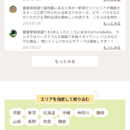
ビ、バジルなどがのっています。モッチリな生地の焼きたてア
ツアツピザ🍕ピザもパスタも数種類あるのでまたぜひ訪れたい
鎌倉御成通り路地裏にある人気の一軒家ピッツェリア🍕隣接す
お店です。 #鎌倉 #御成通り #イタリアン #チーズ #ピザ #パス
るチーズ工房で作られた出来立てのチーズ、ピザ、パスタなど
タ #LatteriaBeBekamakura #ラッテリアべべカマクラ
がいただける予約必須の美味しいお店です。 こちらは名物のブ
ラータ。ブラータとは巾着状にしたフレッシュモッツァレラチ
2019.07.18
もっとみる
ーズの中に生クリームとモッツァレラチーズを入れたもの。パ
ルマ産生ハムとトマトのマリネとの相性バツグン！！ チーズ
鎌倉駅御成通りを1本入ったところにあるtrattorìaBebe。 ラ
を作る際に出るホエイを使ったオリジナルフォカッチャと共に
ンチではリーズナブルな価格で本格イタリアン♪ パスタもピ
♪ #鎌倉 #御成通り #イタリアン #チーズ #ピザ #パスタ
ザも絶品！ 特にトリュフのカルボナーラは美味しすぎ！！ 写
#LatteriaBeBekamakura #ラッテリアべべカマクラ #ブラー
真はディナーで食べたティラミス。 中にはシャーベット？が
2017.03.17
もっとみる
タ #生ハム
入ってて甘すぎずさっぱりしてて美味し❤︎ チーズ工房が隣に
あってそこで作ってる珍しいチーズも購入可✌️ #鎌倉 #Bebe #
イタリアン #鎌倉グルメ #わたしの街
もっとみる
エリアを指定して絞り込む
京都
東京
北海道
沖縄
神奈川
静岡
山梨
長野
奈良
鎌倉