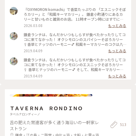
『OXYMORON komachi』で香菜たっぷりの 「エスニックそぼ
ろカリー」と「和風キーマカリー」。 鎌倉小町通りにあるカ
リーと甘いものと雑貨のお店。 11時オープン時にはすでに行
列が。 唯一予約可能な11時に予約して待たずに食べました。
2026.03.08
もっとみる
#OXYMORON#カレー好き#神奈川#鎌倉#旅先ごはん#オクシモ
ロンコマチ#オクシモロン#神奈川で食べたよ#はじめての鎌倉
鎌倉ランチは、なんだかいつもしらすが食べたかったりしてコ
コに来てなかった！ オクシモロンのスパイシーそぼろカリー
🥄香草とナッツのハーモニー💕 和風キーマカリーのコクは八
丁味噌かな？ 体が喜ぶヘルシーカリーでした(∩ˊᵕˋ∩)･* #神
2019.04.09
もっとみる
奈川#鎌倉#小町通り#オクシモロン#カレー
鎌倉ランチは、なんだかいつもしらすが食べたかったりしてコ
コに来てなかった！ オクシモロンのエスニックそぼろカリー
🥄 香草とナッツのハーモニー💕 そして、和風キーマカリーの
コクは八丁味噌かな？ 体が喜ぶヘルシーカリーでした
2019.04.09
もっとみる
(∩ˊᵕˋ∩)･* #神奈川#鎌倉#小町通り#オクシモロン#カレー#お
でかけ日和
ＴＡＶＥＲＮＡ ＲＯＮＤＩＮＯ
タベルナロンディーノ
舌の肥えた常連客が多く通う海沿いの一軒家レ
513
ストラン
鎌倉・江の島・二階堂・由比ヶ浜・大船・七里ヶ浜