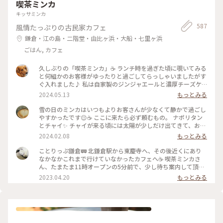
喫茶ミンカ
キッサミンカ
587
風情たっぷりの古民家カフェ
鎌倉・江の島・二階堂・由比ヶ浜・大船・七里ヶ浜
ごはん, カフェ
久しぶりの「喫茶ミンカ」☕️ ランチ時を過ぎた頃に覗いてみる
と何組かのお客様がゆったりと過ごしてらっしゃいましたがす
ぐ入れました♪ 私は自家製のジンジャエールと濃厚チーズケ
ーキ😋 友達は念願のプリン🍮食べれて幸せそうでした🍀 アン
2024.05.13
もっとみる
テークな家具や小物 たくさんの本に囲まれて本好き同士「こ
こでゆったりと本を読んで過ごしたいねぇ💕」 #大好きな北鎌
雪の日のミンカはいつもよりお客さんが少なくて静かで過ごし
倉をご案内
やすかったです😌☕ ここに来たら必ず頼むもの。 ナポリタン
とチャイ✨ チャイが来る頃には太陽が少しだけ出てきて、お店
に差し込む光も暖かいものになっていました😊 #冬の旅 #私の
2024.02.08
もっとみる
ことりっぷ旅
ことりっぷ鎌倉🚃 北鎌倉駅から東慶寺へ、その後近くにあり
なかなかこれまで行けていなかったカフェへ☕️ 喫茶ミンカさ
ん、たまたま11時オープンの5分前で、少し待ち案内して頂け
ました☺️ 素朴な花や緑の庭を眺めながらコーヒーとピロシキ
2023.04.20
もっとみる
を遅い朝ごはん代わりに頂きました☕️ サクッとあったかピロシ
キ最高でした❣️ 手元近辺の撮影のみで店内の写真は🆖の為、手
元とお庭の雰囲気を(ㆀ˘･з･˘) 開店後は続々とお客様が訪れお
昼前には満席に😅 ずっと来てみたかったミンカさんに行け
て、今日の旅は最高のスタートです👍 #私のことりっぷ旅 #レ
トロな街 #北鎌倉 #青春18きっぷ #ことりっぷ鎌倉 #喫茶ミン