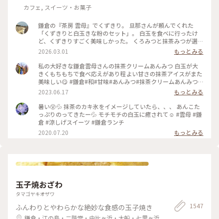
カフェ, スイーツ・お菓子
鎌倉の『茶房 雲母』でくずきり。 旦那さんが頼んでくれた
「くずきりと白玉きな粉のセット」。 白玉を食べに行ったけ
ど、くずきりすごく美味しかった。 くろみつと抹茶みつが選べ
ます。 1時間待ちを想定して行ったら、30分も待たずに入れ
2026.03.01
もっとみる
た。 梅の見える特等席。 けど、席についてから出てくるまで
30分弱かかったので、だいたい1時間。 1時間くらいなら、並
私の大好きな鎌倉雲母さんの抹茶クリームあんみつ 白玉が大
んでも食べたいクオリティ。 #神奈川#鎌倉#茶房雲母#白玉#お
きくもちもちで食べ応えがあり程よい甘さの抹茶アイスがまた
もちずき#Ayuのおやつ#はじめての鎌倉
美味しい😋 #鎌倉#和#甘味#あんみつ#抹茶クリームあんみつ#
雲母
2023.06.17
もっとみる
暑い😵💦 抹茶のカキ氷をイメージしていたら、、、 あんこた
っぷりのってきたー💦 モチモチの白玉に癒されて☺️ #雲母 #鎌
倉 #涼しげスイーツ #鎌倉ランチ
2020.07.20
もっとみる
玉子焼おざわ
タマゴヤキオザワ
1547
ふんわりとやわらかな絶妙な食感の玉子焼き
鎌倉・江の島・二階堂・由比ヶ浜・大船・七里ヶ浜