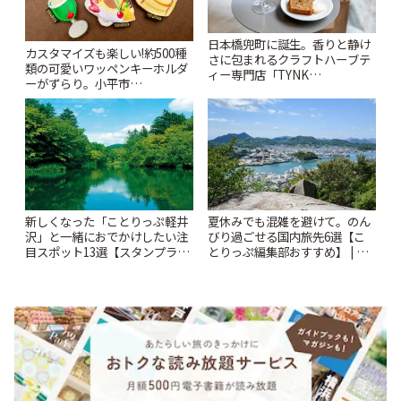
日本橋兜町に誕生。香りと静け
カスタマイズも楽しい!約500種
さに包まれるクラフトハーブテ
類の可愛いワッペンキーホルダ
ィー専門店「TYNK
ーがずらり。小平市
Kabutocho」 | ことりっぷ
「Kimamaya T&K」 | ことりっ
ぷ
新しくなった「ことりっぷ軽井
夏休みでも混雑を避けて。のん
沢」と一緒におでかけしたい注
びり過ごせる国内旅先6選【こ
目スポット13選【スタンプラリ
とりっぷ編集部おすすめ】 | こ
ー開催中】 | ことりっぷ
とりっぷ