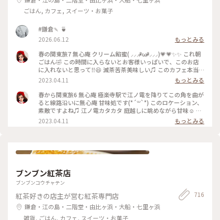
ごはん, カフェ, スイーツ・お菓子
#鎌倉🍡 🍵
2026.06.12
もっとみる
春の関東旅7 無心庵 クリーム餡蜜( ⸝⸝⸝ᵒ̴̶̷ωᵒ̴̶̷⸝⸝⸝)💗💗✨✨ これ朝
ごはん🤣 この時間に入らないとお客様いっぱいで、このお店
に入れないと思って‼️😆 滅茶苦茶美味しい♫ このカフェ本当
におすすめ♫ 江ノ電でぶらぶらしながら鎌倉方面の旅の折に
2023.04.11
もっとみる
ぜひどうぞ(*´꒳`*)
春から関東旅6 無心庵 極楽寺駅で江ノ電を降りてこの角を曲が
ると線路沿いに無心庵 甘味処です(*´꒳`*) このロケーション、
素敵ですよね♫ 江ノ電カタカタ 庭越しに眺めながら甘味☺️ は
ずれないシュチェーション(*´꒳`*)
2023.04.11
もっとみる
ブンブン紅茶店
ブンブンコウチャテン
716
紅茶好きの店主が営む紅茶専門店
鎌倉・江の島・二階堂・由比ヶ浜・大船・七里ヶ浜
雑貨, ごはん, カフェ, スイーツ・お菓子