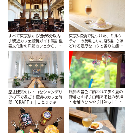
すべて東京駅から徒歩5分以内
東京&横浜で見つけた、ミルク
♪駅近カフェ最新ガイド6選~重
ティーの美味しいお店6選~心ほ
要文化財の洋館カフェから、改
どける濃厚なコクと香りに癒や
札すぐのレトロ喫茶まで~ | こと
されるティータイム~ | ことりっ
りっぷ
ぷ
風鈴の音色に誘われて歩く夏の
歴史建築のレトロなシャンデリ
鎌倉さんぽ♪由緒ある社の参拝
アの下で過ごす横浜のカフェ時
と老舗のひんやり甘味も | こと
間「CRAFT. 」 | ことりっぷ
りっぷ