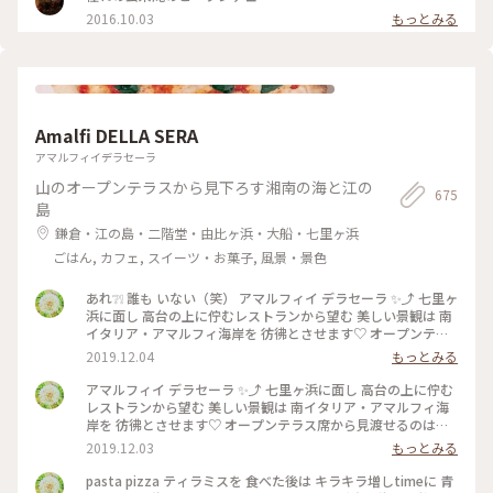
2016.10.03
もっとみる
Amalfi DELLA SERA
アマルフィイデラセーラ
山のオープンテラスから見下ろす湘南の海と江の
675
島
鎌倉・江の島・二階堂・由比ヶ浜・大船・七里ヶ浜
ごはん, カフェ, スイーツ・お菓子, 風景・景色
あれ❔❕ 誰も いない（笑） アマルフィイ デラセーラ ✨⤴︎ 七里ヶ
浜に面し 高台の上に佇むレストランから望む 美しい景観は 南
イタリア・アマルフィ海岸を 彷彿とさせます♡ オープンテラ
ス席から見渡せるのは 180度オーシャンビューの眩いパノラマ
2019.12.04
もっとみる
は いつまでも いつまでも 眺めていたくなり… 困ります（笑）
#ひみつの鎌倉 #秋のお出かけ #美味しかった #ありがとう う
アマルフィイ デラセーラ ✨⤴︎ 七里ヶ浜に面し 高台の上に佇む
っかり３時間 経っていた（笑） のんびりさん
レストランから望む 美しい景観は 南イタリア・アマルフィ海
岸を 彷彿とさせます♡ オープンテラス席から見渡せるのは
180度オーシャンビューの眩いパノラマは いつまでも いつま
2019.12.03
もっとみる
でも 眺めていたくなり… 困ります（笑） #ひみつの鎌倉 #秋の
お出かけ #美味しかった #ありがとう うっかり３時間 経ってい
pasta pizza ティラミスを 食べた後は キラキラ増しtimeに 青