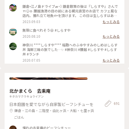
鎌倉•江ノ島ドライブ🚙💨 鎌倉散策の後は『しらすや』さんで
🍴😋🍚 腰越漁港の目の前にある網元直営のお店で カフェ風な
店内。獲れ立て地魚🐟️を頂けます。 この日は生しらすはあり
ませんでしたが、 アジと釜揚げしらすの二食丼を頂きました
2023.09.03
もっとみる
🎵 食事の後は漁港をお散歩🚶‍♀️ 海と空が綺麗でした😌 #カメラ
旅 #私のことりっぷ旅 #美しい町 #しらす丼 #腰越漁港 #海鮮
無限に食べれそう😆 #しらすや
2020.08.10
もっとみる
神奈川 ****しらすや**** 稲取へのふゆやすみのしめはしらす
丼 海鮮三昧の旅でした…✨ #神奈川 #腰越 #しらすや #しらす
丼 #ランチ
2020.07.05
もっとみる
北かまくら 去耒庵
キタカマクラキョライアン
691
日本庭園を愛でながら自家製ビーフシチューを
鎌倉・江の島・二階堂・由比ヶ浜・大船・七里ヶ浜
ごはん
憧れの去来庵のビーフシチュー