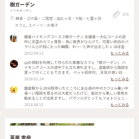
樹ガーデン
カ#ピロシキ#コーヒー #ひとり歩き旅
イツキガーデン
571
鎌倉・江の島・二階堂・由比ヶ浜・大船・七里ヶ浜
カフェ, スイーツ・お菓子
鎌倉ハイキングコース🍋樹ガーデン 北鎌倉〜大仏コースの途
中に天空のカフェ発見✨ 急に視界がひらけて、可愛い赤白のパ
ラソル⛱が目に入った瞬間、わ〜✨と声が出ました☺️ ほぼ全部
テラス席！ 緑の中、パラソルの下で風を感じながら過ごしす
2022.09.12
もっとみる
と疲れも吹き飛びます。 フルーツたっぷりのアイスティーとク
ロワッサン🥐 他のメニューも気になりましたが、汗だくの
山の傾斜を利用して作られた素敵なカフェ「樹ガーデン」 ハ
中、爽やかフルーツティーが沁みました〜🍋 訪問した際は知
イキングコースの途中でも立ち寄れますし、道路側から階段を
らなかったのですが、オーナーさんがハイカーの方の為にレス
登って行くこともできます。 ペット同伴可。 天気が良い日は
トランを作って下さったそうです。（junjun さんありがとうご
最高です！ フルーツティー美味しかった(^^)
2020.02.24
もっとみる
ざいます😊） 次回はオーナーさんの温かさを感じながら、お
伺いしたいです♬ #私のことりっぷ2022 #秋いろとりどり #My
鎌倉駅から20分程歩いたところにある森の中のカフェ☕️暑い中
ことりっぷ #鎌倉ハイキング #森の中の天空カフェ #パラソ
長ーい階段を登るのは大変だったけど、高台から美しい景色を
ル可愛い #フルーツたっぷりアイスティー #樹ガーデン
眺めることが出来ますし、パラソルがとってもフォトジェニッ
クで可愛い♡ #夏色さがし #鎌倉 #カフェ #森カフェ
2018.08.15
もっとみる
茶房 雲母