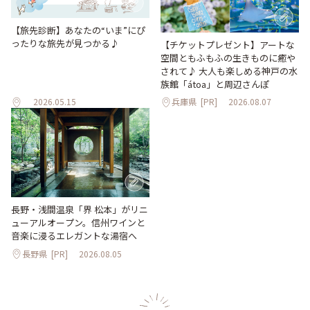
【旅先診断】あなたの“いま”にぴ
ったりな旅先が見つかる♪
【チケットプレゼント】アートな
空間ともふもふの生きものに癒や
されて♪ 大人も楽しめる神戸の水
族館「átoa」と周辺さんぽ
2026.05.15
兵庫県
[PR]
2026.08.07
長野・浅間温泉「界 松本」がリニ
ューアルオープン。信州ワインと
音楽に浸るエレガントな湯宿へ
長野県
[PR]
2026.08.05