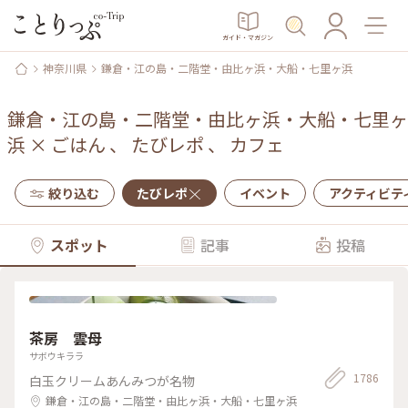
ガイド・マガジン
神奈川県
鎌倉・江の島・二階堂・由比ヶ浜・大船・七里ヶ浜
鎌倉・江の島・二階堂・由比ヶ浜・大船・七里ヶ
浜
×
ごはん
、
たびレポ
、
カフェ
絞り込む
たびレポ
イベント
アクティビテ
スポット
記事
投稿
茶房 雲母
サボウキララ
1786
白玉クリームあんみつが名物
鎌倉・江の島・二階堂・由比ヶ浜・大船・七里ヶ浜