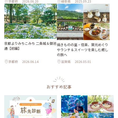
京都府
2026.06.20
岐阜県
2025.09.23
京都よりみちこみち 二条城＆御池
焼きものの里・信楽、窯元めぐり
通【前編】
やランチ＆スイーツを楽しむ癒し
の旅へ
京都府
2026.06.14
滋賀県
2026.05.01
おすすめ記事