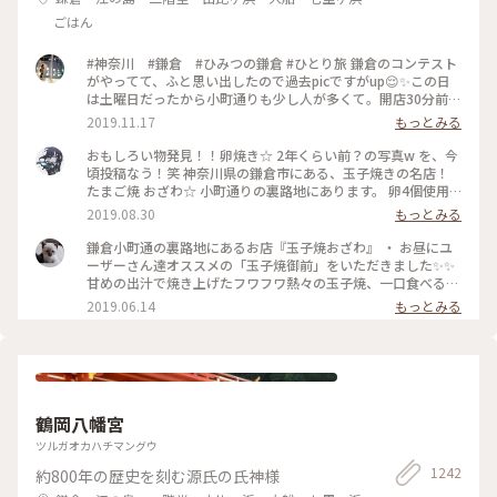
ごはん
#神奈川 #鎌倉 #ひみつの鎌倉 #ひとり旅 鎌倉のコンテスト
がやってて、ふと思い出したので過去picですがup😌✨この日
は土曜日だったから小町通りも少し人が多くて。開店30分前に
並び始めて、既に前に10人ほどいましたよ〜。運良く1巡目で
2019.11.17
もっとみる
入れたので、玉子焼きを注文😎なんともいえない甘さと出汁の
お味と、、、とりあえず美味😂笑！また機会があれば行きたい
おもしろい物発見！！卵焼き☆ 2年くらい前？の写真w を、今
なあ。
頃投稿なう！笑 神奈川県の鎌倉市にある、玉子焼きの名店！
たまご焼 おざわ☆ 小町通りの裏路地にあります。 卵4個使用
で、砂糖醤油の風味の後に、出汁の風味と旨みが来る感じでし
2019.08.30
もっとみる
た！ 口当たりは柔らでした！ 記憶でわ… 開店の11時半前に行
ったのに、長者の列で30分以上待った記憶が… 懐かし～ ま
鎌倉小町通の裏路地にあるお店『玉子焼おざわ』 ・ お昼にユ
た、食べに行きたいな～ #神奈川 #鎌倉 #玉子焼き #おざわ #御
ーザーさん達オススメの「玉子焼御前」をいただきました✨✨
膳 #名店 #小町通り #裏 #過去
甘めの出汁で焼き上げたフワフワ熱々の玉子焼、一口食べると
旨味がジュワーッと広がります😆 この味は絶対家で再現でき
2019.06.14
もっとみる
ない美味しさです🌟 ・ ちなみに、ご飯の上の昆布もいいお
味。 玉子焼の箸休め的な役目を果たしていますよ😊 鎌倉に行
かれた時はぜひご賞味あれ！ #玉子焼おざわ #玉子焼御前 #鎌
倉 #小町通り
鶴岡八幡宮
ツルガオカハチマングウ
1242
約800年の歴史を刻む源氏の氏神様