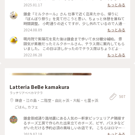
名前の由来は定かではありませんが… 全体的に白く、インパク
2025.01.17
もっとみる
トが あります。 チキンライスに、うわがけされているのは ホ
ワイトソースとチーズ。 優しい味わいで 美味しかったです。
鎌倉『ミルクホール』さん 仕事で近く迄来たから、帰りに
食後には、デザートとコーヒーを。 この日のメニューは、ワ
『ぼんぼり祭り』を見て行こうと思い、ちょっと休憩を兼ねて
インゼリー🍷 ちょっぴり大人っぽい 色合いが素敵♡ トッピン
時間調整。 小町通りの近くですが、少し外れているので人通
グは、りんごのコンポート さっぱりした中に 深みのある味わ
りも少なく、いい感じです。 店内は、照明をかなり落とした感
2024.08.09
もっとみる
いが加わり、美味しい✨ 店内は、いくつか小部屋があり、アン
じで、とてもクラッシック。 人混みと猛暑で疲れてたから、静
ティークな家具も置かれ、落ち着ちた雰囲気、 ほっと出来ま
かで居心地が良くて、ゆっくり休めました。 季節限定のレモン
明月院で紫陽花を見た後は鎌倉まで歩いて水分糖分補給。 雰
す。 自然光が差し込む席で、まったりとした時を過ごしまし
パフェと迷ったけど、やっぱりブリン！美味しい。。。 珈琲も
囲気が素敵だったミルクホールさん、テラス席に案内してもら
た。 #ランチ #喫茶店 #レトロ #ぽかぽか #ミルクホール #小町
流石に老舗店、美味しいです。 次々と開店する、映える新しい
いました。 この日は涼しかったのでテラス席はちょうどよ
#鎌倉 #神奈川
お店もいいけど、老舗店はずーっとお客様に愛されてるお店っ
く、緑を眺めながらコーヒーとプリンアラモードでリラック
2022.06.28
もっとみる
て感じで素敵。 雨が降らなくて良かったですね。 って、お姉
ス。 プリンアラモードはお皿に盛り付けてある珍しいタイプ
さんが声をかけてくれたのが、嬉しかった。
で、プリンがむっちりしていて美味しかったです。 帰りに通っ
た店内もレトロでアンティークな感じでとっても素敵でした。
#鎌倉 #カフェ #コーヒー #プリンアラモード #アートみたいな
景色 #Myことりっぷ
Latteria BeBe kamakura
ラッテリアべべカマクラ
507
鎌倉・江の島・二階堂・由比ヶ浜・大船・七里ヶ浜
ごはん, カフェ
鎌倉御成通り路地裏にある人気の一軒家ピッツェリア🍕隣接す
るチーズ工房で作られた出来立てのチーズ、ピザ、パスタなど
がいただける予約必須の美味しいお店です。 こちらはロマーナ
という名前のピザ。トマトソースにモッツァレラ、アンチョ
2019.07.18
もっとみる