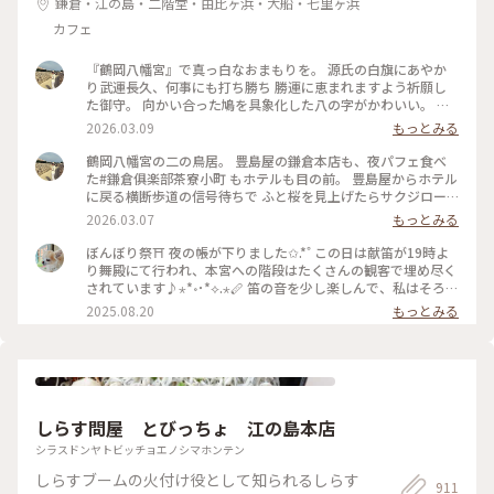
鎌倉・江の島・二階堂・由比ヶ浜・大船・七里ヶ浜
カフェ
『鶴岡八幡宮』で真っ白なおまもりを。 源氏の白旗にあやか
り武運長久、何事にも打ち勝ち 勝運に恵まれますよう祈願し
た御守。 向かい合った鳩を具象化した八の字がかわいい。 鳩
が道案内をする“八幡神の使い”とされる神聖な鳥であり、 対
2026.03.09
もっとみる
の鳩が末広がりで縁起が良いことも理由だそうです。 #はじめ
ての鎌倉#鎌倉#鶴岡八幡宮#国指定重要文化財#狛犬#旅の記念
鶴岡八幡宮の二の鳥居。 豊島屋の鎌倉本店も、夜パフェ食べ
た#鎌倉俱楽部茶寮小町 もホテルも目の前。 豊島屋からホテル
に戻る横断歩道の信号待ちで ふと桜を見上げたらサクジロー
がいたのでiPhoneで。 #はじめての鎌倉#Ayu桜#サクジロー#
2026.03.07
もっとみる
鎌倉#鶴岡八幡宮#二の鳥居#狛犬
ぼんぼり祭⛩ 夜の帳が下りました✩.*˚ この日は献笛が19時よ
り舞殿にて行われ、本宮への階段はたくさんの観客で埋め尽く
されています♪⋆*॰･*⟡.⋆🪈 笛の音を少し楽しんで、私はそろそ
ろ帰らなければと、またぼんぼりを眺めながら参道を歩きます
2025.08.20
もっとみる
まだこの時間からもたくさんの人が次々と向かっていて、長年
たくさんの人に愛されているお祭りなんだなぁと感じました✨️
来年もどんなぼんぼりがあるか気になっちゃうだろうな〰️
*˙︶˙*)ﾉ"ﾏﾀﾈｰ♡ #ゆるり夏時間 #神奈川 #鎌倉 #鶴岡八幡宮 #
ぼんぼり祭 #毎年立秋の前日から9日まで#ぼんぼり#献笛#渡瀬
政造#庵野秀明と安野百葉子夫妻の作品は並んで展示#山崎杉夫
しらす問屋 とびっちょ 江の島本店
シラスドンヤトビッチョエノシマホンテン
しらすブームの火付け役として知られるしらす
911