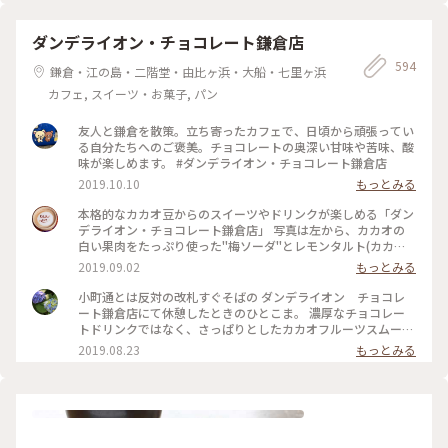
ダンデライオン・チョコレート鎌倉店
594
鎌倉・江の島・二階堂・由比ヶ浜・大船・七里ヶ浜
カフェ, スイーツ・お菓子, パン
友人と鎌倉を散策。立ち寄ったカフェで、日頃から頑張ってい
る自分たちへのご褒美。チョコレートの奥深い甘味や苦味、酸
味が楽しめます。 #ダンデライオン・チョコレート鎌倉店
2019.10.10
もっとみる
本格的なカカオ豆からのスイーツやドリンクが楽しめる「ダン
デライオン・チョコレート鎌倉店」 写真は左から、カカオの
白い果肉をたっぷり使った"梅ソーダ"とレモンタルト(カカオ
の間にレモンがしっかりと挟まれており、カカオの苦味となん
2019.09.02
もっとみる
だか合っている😱‼️) 窓の外からは鎌倉駅のホームが見え、春
になると桜🌸が窓を覆う感じに咲くようです🚃 ホームを行き
小町通とは反対の改札すぐそばの ダンデライオン チョコレ
交う人達を見ながら、カフェもたまには素敵だなぁ…と感じま
ート鎌倉店にて休憩したときのひとこま。 濃厚なチョコレー
した。 #チョコレート#わたしの街#ダンデライオン#カカオ#鎌
トドリンクではなく、さっぱりとしたカカオフルーツスムージ
倉#涼しげスイーツ
ーを。 美味しかったです～ そしておまけのお菓子も嬉しい。
2019.08.23
もっとみる
#鎌倉 #ダンデライオンチョコレート #スムージー