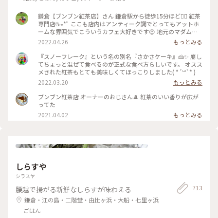
鎌倉【ブンブン紅茶店】さん 鎌倉駅から徒歩15分ほど🚶‍♀️ 紅茶
専門店☕∗*ﾟ ここも店内はアンティーク調でとってもアットホ
ームな雰囲気でこういうカフェ大好きです😍 地元のマダムさ
んがおしゃべりに夢中でした(笑) 通りかかって気になり
2022.04.26
もっとみる
Googleで調べたら、クチコミでは「一見さんお断りな雰囲
気」とか「うちに何か用ですか？って感じの対応」ってあった
『スノーフレーク』という名の別名『さかさケーキ』🍰✨ 崩し
のだけど、全然そんなことなくて(男性のマスターが素っ気な
てちょっと混ぜて食べるのが正式な食べ方らしいです。 オスス
いかな？)女性の方はテキパキと対応されていて、とりあえず
メされた紅茶もとても美味しくてほっこりしました( *´꒳`* )
忙しそうではありました😲私は全然嫌な気分ではありませんで
2022.03.20
もっとみる
した✨ この逆さまのケーキ？🧐が気になってオーダーしてみた
ところ、 ケーキではなくて、メレンゲのシフォンみたいな感じ
ブンブン紅茶店 オーナーのおじさん🎩 紅茶のいい香りが広が
でふわっふわ😍とろけますぅ ひたすら甘々なんだけど、イチ
ってた
ゴが甘酸っぱくて、一緒に食べて紅茶をいただくには最高のバ
2021.04.02
もっとみる
ランスでした💓 #鎌倉カフェ #紅茶専門店 #ブンブン紅茶店 #
鎌倉さんぽ #Myことりっぷ #カフェ巡り #38_カフェ巡り
しらすや
シラスヤ
713
腰越で揚がる新鮮なしらすが味わえる
鎌倉・江の島・二階堂・由比ヶ浜・大船・七里ヶ浜
ごはん