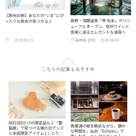
【旅先診断】あなたの“いま”にぴ
長野・浅間温泉「界 松本」がリニ
ったりな旅先が見つかる♪
ューアルオープン。信州ワインと
音楽に浸るエレガントな湯宿へ
2026.05.15
長野県
[PR]
2026.08.05
こちらの記事もおすすめ
8月10日だけの限定品も♪「豊
青葉通の緑を眺めながら、静か
島屋」で見つける鳩の日グッズ
な時間を。仙台「Echoes」で
と本店限定アイテム | ことりっ
楽しむモーニングとランチ | こ