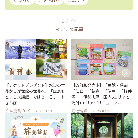
くつろぐ
いやされる
ごほうび
おすすめ記事
【改訂版発売♪】「角館・盛岡」
【チケットプレゼント】水辺の世
「仙台」「鎌倉」「伊豆」「軽井
界から浮世絵の世界へ。「広島も
沢」「伊勢志摩」国内6エリアと
とまち水族館」ではじまるアート
海外1エリアがリニューアル
さんぽ
広島県
[PR]
2026.07.31
宮城県
2026.07.09