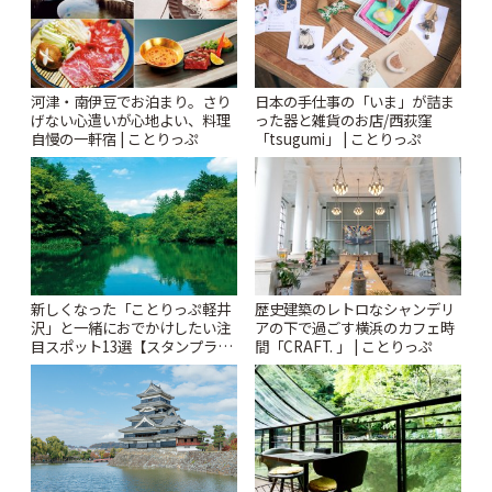
河津・南伊豆でお泊まり。さり
日本の手仕事の「いま」が詰ま
げない心遣いが心地よい、料理
った器と雑貨のお店/西荻窪
自慢の一軒宿 | ことりっぷ
「tsugumi」 | ことりっぷ
新しくなった「ことりっぷ軽井
歴史建築のレトロなシャンデリ
沢」と一緒におでかけしたい注
アの下で過ごす横浜のカフェ時
目スポット13選【スタンプラリ
間「CRAFT. 」 | ことりっぷ
ー開催中】 | ことりっぷ