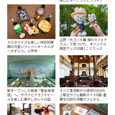
ぷ
とりっぷ
上野「大ゴッホ展 夜のカフェテ
カスタマイズも楽しい!約500種
ラス」で見つけた、オリジナル
類の可愛いワッペンキーホルダ
限定グッズ10選 | ことりっぷ
ーがずらり。小平市
「Kimamaya T&K」 | ことりっ
ぷ
新オープンした銭湯「黄金湯 新
すべて東京駅から徒歩5分以内
宿」へ。サウナとクラフトビー
♪駅近カフェ最新ガイド6選~重
ルを楽しむ癒やしのレトロ空間
要文化財の洋館カフェから、改
| ことりっぷ
札すぐのレトロ喫茶まで~ | こと
りっぷ