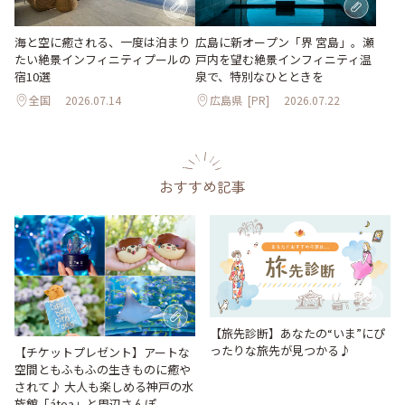
海と空に癒される、一度は泊まり
広島に新オープン「界 宮島」。瀬
たい絶景インフィニティプールの
戸内を望む絶景インフィニティ温
宿10選
泉で、特別なひとときを
全国
2026.07.14
広島県
[PR]
2026.07.22
おすすめ記事
【旅先診断】あなたの“いま”にぴ
ったりな旅先が見つかる♪
【チケットプレゼント】アートな
空間ともふもふの生きものに癒や
されて♪ 大人も楽しめる神戸の水
族館「átoa」と周辺さんぽ