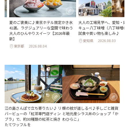
。
夏のご褒美に♪東京ホテル限定かき氷
大人の工場見学へ、愛知・岡
2日
41選。ラグジュアリーな空間で味わう
キュー八丁味噌（八丁味噌の
大人のひんやりスイーツ【2026年最
試食や買い物も楽しみ♪
新】
愛知県
2026.08.03
東京都
2026.08.04
江の島さんぽで立ち寄りたい♪ リ
蝶の紋が道しるべ♪手しごと雑貨
バービューの「紅茶専門店ディン
と地元産シラス丼のショップ「か
ブラ」で、約30種類の紅茶と焼き
わひらこ」
たてワッフルを