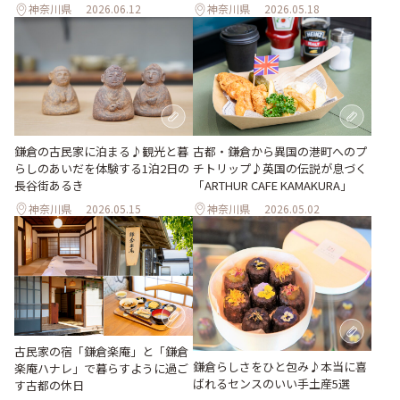
神奈川県
2026.06.12
神奈川県
2026.05.18
鎌倉の古民家に泊まる♪観光と暮
古都・鎌倉から異国の港町へのプ
らしのあいだを体験する1泊2日の
チトリップ♪英国の伝説が息づく
長谷街あるき
「ARTHUR CAFE KAMAKURA」
神奈川県
2026.05.15
神奈川県
2026.05.02
古民家の宿「鎌倉楽庵」と「鎌倉
鎌倉らしさをひと包み♪本当に喜
楽庵ハナレ」で暮らすように過ご
ばれるセンスのいい手土産5選
す古都の休日