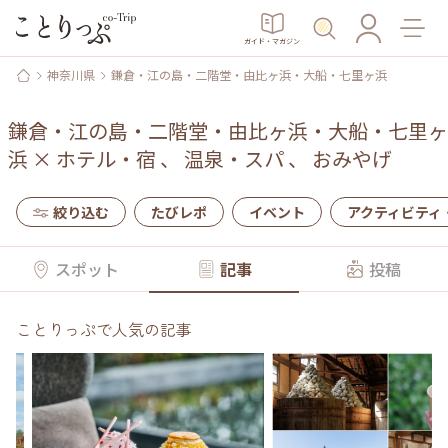
ガイド・マガジン
神奈川県
鎌倉・江の島・二階堂・由比ヶ浜・大船・七里ヶ浜
鎌倉・江の島・二階堂・由比ヶ浜・大船・七里ヶ
浜
×
ホテル・宿
、
温泉・スパ
、
おみやげ
絞り込む
たびレポ
イベント
アクティビティ
スポット
記事
投稿
ことりっぷで人気の記事