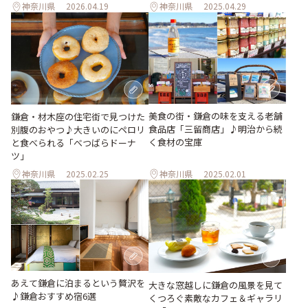
神奈川県
2026.04.19
神奈川県
2025.04.29
美食の街・鎌倉の味を支える老舗
鎌倉・材木座の住宅街で見つけた
食品店「三留商店」♪明治から続
別腹のおやつ♪大きいのにペロリ
く食材の宝庫
と食べられる「べつばらドーナ
ツ」
神奈川県
2025.02.25
神奈川県
2025.02.01
あえて鎌倉に泊まるという贅沢を
大きな窓越しに鎌倉の風景を見て
♪鎌倉おすすめ宿6選
くつろぐ素敵なカフェ＆ギャラリ