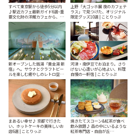
すべて東京駅から徒歩5分以内
上野「大ゴッホ展 夜のカフェテ
♪駅近カフェ最新ガイド6選~重
ラス」で見つけた、オリジナル
要文化財の洋館カフェから、改
限定グッズ10選 | ことりっぷ
札すぐのレトロ喫茶まで~ | こと
りっぷ
新オープンした銭湯「黄金湯 新
河津・南伊豆でお泊まり。さり
宿」へ。サウナとクラフトビー
げない心遣いが心地よい、料理
ルを楽しむ癒やしのレトロ空間
自慢の一軒宿 | ことりっぷ
| ことりっぷ
まあるい幸せ♪ 京都で行きた
焼きたてスコーン&紅茶が食べ
い、ホットケーキの美味しいお
飲み放題♪ 森の中にいるような
店6選 | ことりっぷ
紅茶専門店・自由が丘