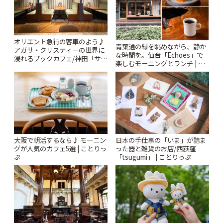
オリエント急行の客車のよう♪
青葉通の緑を眺めながら、静か
アガサ・クリスティーの世界に
な時間を。仙台「Echoes」で
浸れるブックカフェ/神田「サロ
楽しむモーニングとランチ | こ
ンクリスティ」 | ことりっぷ
とりっぷ
大阪で朝活するなら♪ モーニン
日本の手仕事の「いま」が詰ま
グが人気のカフェ5選 | ことりっ
った器と雑貨のお店/西荻窪
ぷ
「tsugumi」 | ことりっぷ