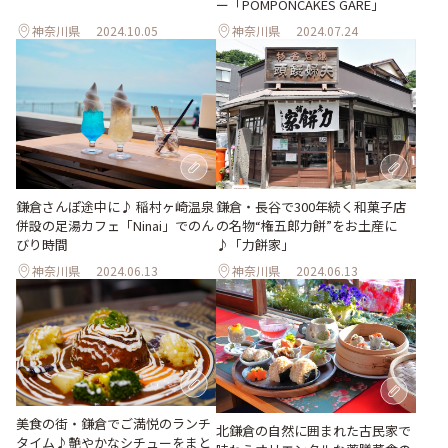
ー「POMPONCAKES GARE」
神奈川県
2024.10.05
神奈川県
2024.07.24
鎌倉さんぽ途中に♪ 稲村ヶ崎温泉
鎌倉・長谷で300年続く和菓子店
併設の足湯カフェ「Ninai」でのん
の名物“権五郎力餅”をお土産に
びり時間
♪「力餅家」
神奈川県
2024.06.13
神奈川県
2024.06.13
美食の街・鎌倉でご満悦のランチ
北鎌倉の自然に囲まれた古民家で
タイム♪艶やかなシチューをまと