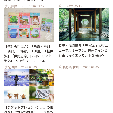
兵庫県
[PR]
2026.08.07
2026.05.15
長野・浅間温泉「界 松本」がリニ
【改訂版発売♪】「角館・盛岡」
ューアルオープン。信州ワインと
「仙台」「鎌倉」「伊豆」「軽井
音楽に浸るエレガントな湯宿へ
沢」「伊勢志摩」国内6エリアと
海外1エリアがリニューアル
宮城県
2026.07.09
長野県
[PR]
2026.08.05
【チケットプレゼント】水辺の世
界から浮世絵の世界へ。「広島も