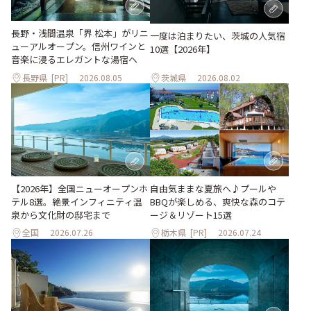
長野・浅間温泉「界 松本」がリニ
一度は泊まりたい、茨城の人気宿
ューアルオープン。信州ワインと
10選【2026年】
音楽に浸るエレガントな湯宿へ
長野県
[PR]
2026.08.05
茨城県
2026.08.02
自由気ままな夏旅へ♪プールや
【2026年】全国ニューオープンホ
BBQが楽しめる、爽快な森のコテ
テル8選。絶景インフィニティ温
ージ＆リゾート15選
泉から文化財の邸宅まで
全国
2026.07.26
栃木県
[PR]
2026.07.24