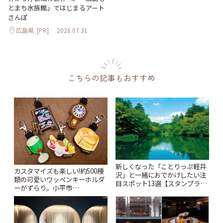
とまち水族館」ではじまるアート
さんぽ
広島県
[PR]
2026.07.31
こちらの記事もおすすめ
新しくなった「ことりっぷ軽井
カスタマイズも楽しい!約500種
沢」と一緒におでかけしたい注
類の可愛いワッペンキーホルダ
目スポット13選【スタンプラリ
ーがずらり。小平市
ー開催中】 | ことりっぷ
「Kimamaya T&K」 | ことりっ
ぷ