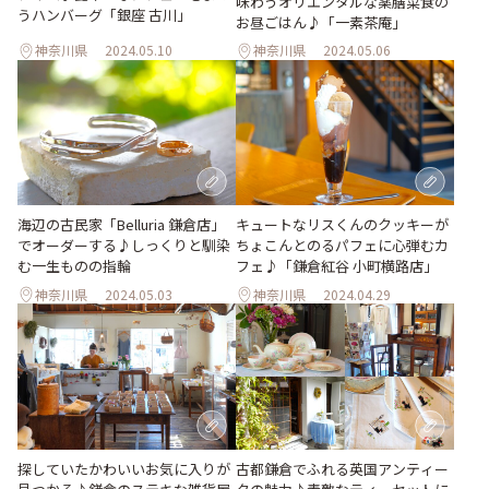
味わうオリエンタルな薬膳菜食の
うハンバーグ「銀座 古川」
お昼ごはん♪「一素茶庵」
神奈川県
2024.05.10
神奈川県
2024.05.06
海辺の古民家「Belluria 鎌倉店」
キュートなリスくんのクッキーが
でオーダーする♪しっくりと馴染
ちょこんとのるパフェに心弾むカ
む一生ものの指輪
フェ♪「鎌倉紅谷 小町横路店」
神奈川県
2024.05.03
神奈川県
2024.04.29
探していたかわいいお気に入りが
古都鎌倉でふれる英国アンティー