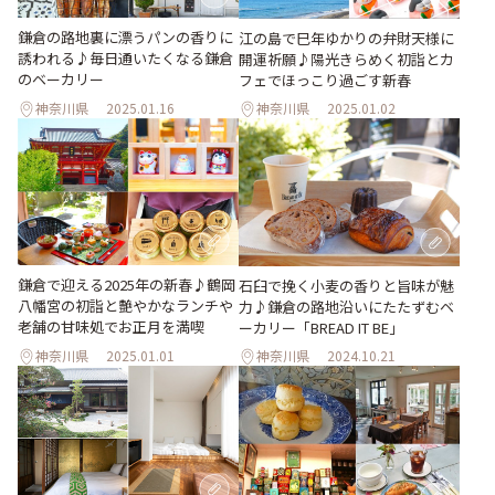
鎌倉の路地裏に漂うパンの香りに
江の島で巳年ゆかりの弁財天様に
誘われる♪毎日通いたくなる鎌倉
開運祈願♪陽光きらめく初詣とカ
のベーカリー
フェでほっこり過ごす新春
神奈川県
2025.01.16
神奈川県
2025.01.02
鎌倉で迎える2025年の新春♪鶴岡
石臼で挽く小麦の香りと旨味が魅
八幡宮の初詣と艶やかなランチや
力♪鎌倉の路地沿いにたたずむベ
老舗の甘味処でお正月を満喫
ーカリー「BREAD IT BE」
神奈川県
2025.01.01
神奈川県
2024.10.21