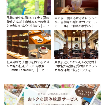
風鈴の音色に誘われて歩く夏の
目の前で燃えるかき氷にうっと
鎌倉さんぽ♪由緒ある社の参拝
り。吉祥寺の隠れ家カフェ「ル
と老舗のひんやり甘味も | こと
ミエール」で物語の世界へ | こ
りっぷ
とりっぷ
紅茶診断も♪香りを旅するアメ
東京駅近くのおいしい文化財♪
リカ発の紅茶ブランド/横浜
19世紀の記憶を受け継ぐクラシ
「Smith Teamaker」 | ことりっ
カルな洋館で贅沢ランチを
ぷ
「Café 1894」 | ことりっぷ