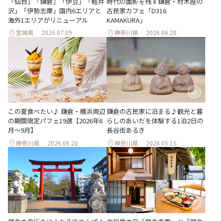
「仙台」「鎌倉」「伊豆」「軽井
時代の面影を残す鎌倉・材木座の
沢」「伊勢志摩」国内6エリアと
古民家カフェ「D316
海外1エリアがリニューアル
KAMAKURA」
宮城県
2026.07.09
神奈川県
2026.06.28
この夏食べたい♪ 鎌倉・横浜周辺
鎌倉の古民家に泊まる♪観光と暮
の期間限定パフェ19選【2026年6
らしのあいだを体験する1泊2日の
月～9月】
長谷街あるき
神奈川県
2026.06.20
神奈川県
2026.05.15