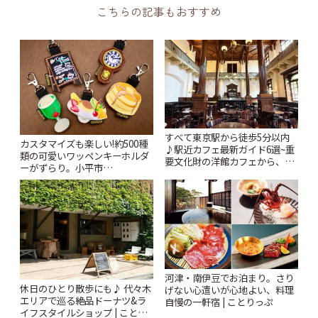
こちらの記事もおすすめ
すべて東京駅から徒歩5分以内
カスタマイズも楽しい!約500種
♪駅近カフェ最新ガイド6選~重
類の可愛いワッペンキーホルダ
要文化財の洋館カフェから、改
ーがずらり。小平市
札すぐのレトロ喫茶まで~ | こと
「Kimamaya T&K」 | ことりっ
りっぷ
ぷ
河津・南伊豆でお泊まり。さり
休日のひとり散歩にも♪ 代々木
げない心遣いが心地よい、料理
エリアで巡る絶品ドーナツ&ラ
自慢の一軒宿 | ことりっぷ
イフスタイルショップ | ことり