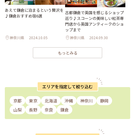
あえて鎌倉に泊まるという贅沢を
古都鎌倉で英国を感じるショップ
♪鎌倉おすすめ宿6選
巡り♪スコーンの美味しい紅茶専
門店から英国アンティークのショ
ップまで
神奈川県
2024.10.05
神奈川県
2024.09.30
もっとみる
エリアを指定して絞り込む
京都
東京
北海道
沖縄
神奈川
静岡
山梨
長野
奈良
鎌倉