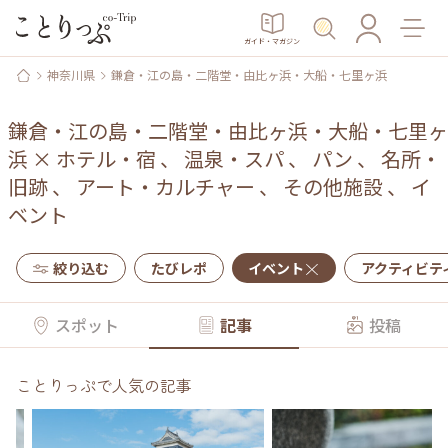
ガイド・マガジン
神奈川県
鎌倉・江の島・二階堂・由比ヶ浜・大船・七里ヶ浜
鎌倉・江の島・二階堂・由比ヶ浜・大船・七里ヶ
浜
×
ホテル・宿
、
温泉・スパ
、
パン
、
名所・
旧跡
、
アート・カルチャー
、
その他施設
、
イ
ベント
絞り込む
たびレポ
イベント
アクティビテ
スポット
記事
投稿
ことりっぷで人気の記事