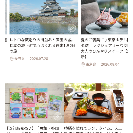
23選
レトロな蔵造りの街並みと国宝の城。
夏のご褒美に♪東京ホテル限
松本の城下町で心ほぐれる週末1泊2日
41選。ラグジュアリーな空間
の旅
大人のひんやりスイーツ【202
新】
長野県
2026.07.28
東京都
2026.08.04
【改訂版発売♪】「角館・盛岡」
喧騒を離れてランチタイム。大正