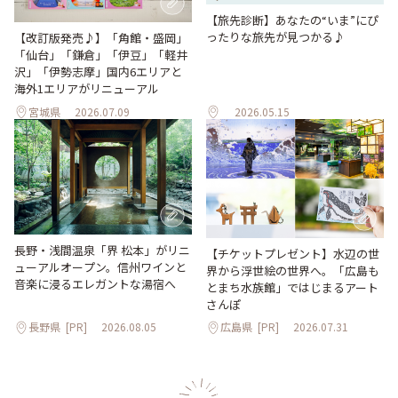
【旅先診断】あなたの“いま”にぴ
ったりな旅先が見つかる♪
【改訂版発売♪】「角館・盛岡」
「仙台」「鎌倉」「伊豆」「軽井
沢」「伊勢志摩」国内6エリアと
海外1エリアがリニューアル
宮城県
2026.07.09
2026.05.15
長野・浅間温泉「界 松本」がリニ
【チケットプレゼント】水辺の世
ューアルオープン。信州ワインと
界から浮世絵の世界へ。「広島も
音楽に浸るエレガントな湯宿へ
とまち水族館」ではじまるアート
さんぽ
長野県
[PR]
2026.08.05
広島県
[PR]
2026.07.31