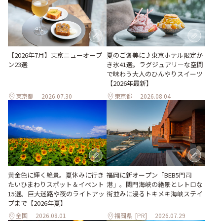
【2026年7月】東京ニューオープ
夏のご褒美に♪東京ホテル限定か
ン23選
き氷41選。ラグジュアリーな空間
で味わう大人のひんやりスイーツ
【2026年最新】
東京都
2026.07.30
東京都
2026.08.04
黄金色に輝く絶景。夏休みに行き
福岡に新オープン「BEB5門司
たいひまわりスポット＆イベント
港」。関門海峡の絶景とレトロな
15選。巨大迷路や夜のライトアッ
街並みに浸るトキメキ海峡ステイ
プまで【2026年夏】
全国
2026.08.01
福岡県
[PR]
2026.07.29