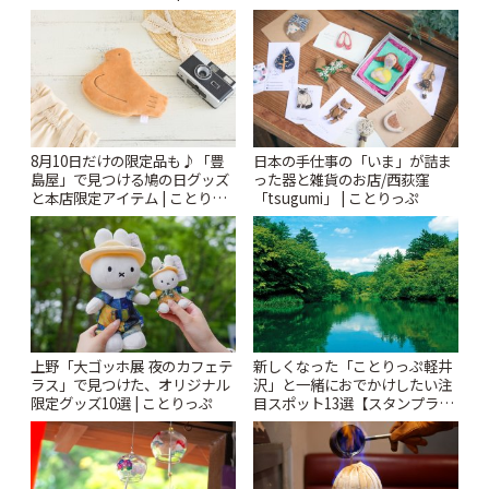
っぷ
8月10日だけの限定品も♪「豊
日本の手仕事の「いま」が詰ま
島屋」で見つける鳩の日グッズ
った器と雑貨のお店/西荻窪
と本店限定アイテム | ことりっ
「tsugumi」 | ことりっぷ
ぷ
上野「大ゴッホ展 夜のカフェテ
新しくなった「ことりっぷ軽井
ラス」で見つけた、オリジナル
沢」と一緒におでかけしたい注
限定グッズ10選 | ことりっぷ
目スポット13選【スタンプラリ
ー開催中】 | ことりっぷ