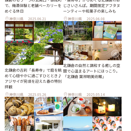
で、梅酒体験と老舗ベーカリーを
じさいさんぽ。期間限定アフタヌ
めぐる休日
ーンティーや和菓子の楽しみも
神奈川県
2025.06.21
神奈川県
2025.06.08
北鎌倉の自然と調和する癒しの空
北鎌倉の古刹「長寿寺」で庭を眺
間で心温まるアートにほっこり。
めて心穏やかに過ごすひととき♪
「北鎌倉 葉祥明美術館」
アジサイが見頃を迎えた春の特別
拝観
神奈川県
2025.05.26
神奈川県
2025.05.14