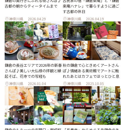
鎌倉の奥行きにふれる街さんぽ♪
古民家の宿「鎌倉楽庵」と「鎌倉
古都の朝からティータイムまで
楽庵ハナレ」で暮らすように過ご
す古都の休日
神奈川県
2026.04.29
神奈川県
2026.04.19
鎌倉の長谷エリアで2026年の新春
秋の鎌倉で心ときめくアートさん
さんぽ♪美しい大仏様の拝観と縁
ぽ♪情緒ある美術館でアートに触
起そば、花寺での写経も
れたあとはカフェでほっとひと息
神奈川県
2026.01.04
神奈川県
2025.10.05
鎌倉のもう一つの玄関口・御成町
「長寿寺」からめぐる北鎌倉のあ