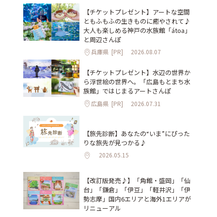
【チケットプレゼント】アートな空間
ともふもふの生きものに癒やされて♪
大人も楽しめる神戸の水族館「átoa」
と周辺さんぽ
兵庫県
[PR]
2026.08.07
【チケットプレゼント】水辺の世界か
ら浮世絵の世界へ。「広島もとまち水
族館」ではじまるアートさんぽ
広島県
[PR]
2026.07.31
【旅先診断】あなたの“いま”にぴった
りな旅先が見つかる♪
2026.05.15
【改訂版発売♪】「角館・盛岡」「仙
台」「鎌倉」「伊豆」「軽井沢」「伊
勢志摩」国内6エリアと海外1エリアが
リニューアル