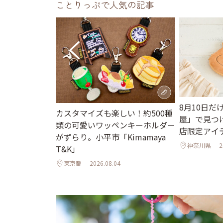
ことりっぷで人気の記事
、愛知・岡崎
8月10日
カスタマイズも楽しい！約500種
味噌（八丁味噌
屋」で見つ
類の可愛いワッペンキーホルダー
買い物も楽しみ
店限定アイ
がずらり。小平市「Kimamaya
神奈川県
2
T&K」
東京都
2026.08.04