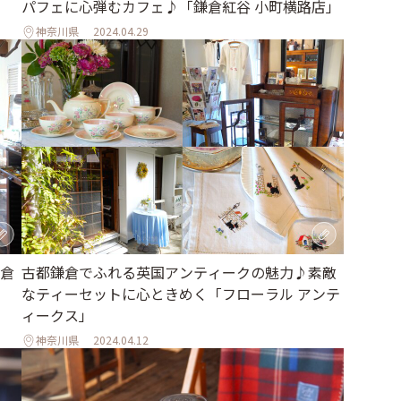
パフェに心弾むカフェ♪「鎌倉紅谷 小町横路店」
神奈川県
2024.04.29
倉
古都鎌倉でふれる英国アンティークの魅力♪素敵
なティーセットに心ときめく「フローラル アンテ
ィークス」
神奈川県
2024.04.12