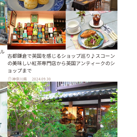
ル
古都鎌倉で英国を感じるショップ巡り♪スコーン
の美味しい紅茶専門店から英国アンティークのシ
ョップまで
神奈川県
2024.09.30