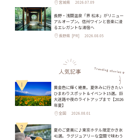
宮城県
2026.07.09
長野・浅間温泉「界 松本」がリニュー
アルオープン。信州ワインと音楽に浸
るエレガントな湯宿へ
長野県
[PR]
2026.08.05
人気記事
1
黄金色に輝く絶景。夏休みに行きたい
ひまわりスポット＆イベント15選。巨
大迷路や夜のライトアップまで【2026
年夏】
全国
2026.08.01
2
夏のご褒美に♪東京ホテル限定かき氷
41選。ラグジュアリーな空間で味わう