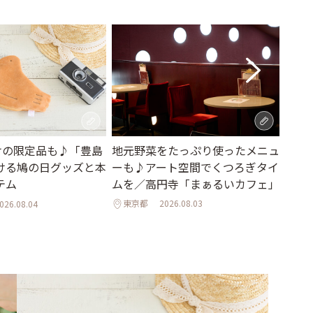
地元野菜をたっぷり使ったメニュ
日本
だけの限定品も♪「豊島
ーも♪アート空間でくつろぎタイ
た器
ける鳩の日グッズと本
ムを／高円寺「まぁるいカフェ」
「ts
テム
東京都
2026.08.03
東京
026.08.04