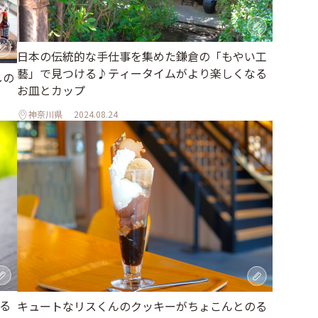
日本の伝統的な手仕事を集めた鎌倉の「もやい工
藝」で見つける♪ティータイムがより楽しくなる
しの
お皿とカップ
神奈川県
2024.08.24
する
キュートなリスくんのクッキーがちょこんとのる