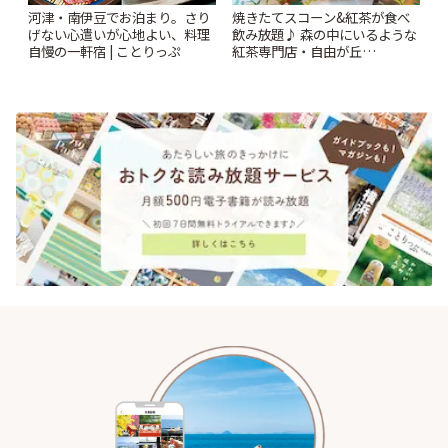
河津・南伊豆でお泊まり。さり
焼きたてスコーン&紅茶が食べ
げない心遣いが心地よい、料理
飲み放題♪ 森の中にいるような
自慢の一軒宿 | ことりっぷ
紅茶専門店・自由が丘
「YOTSUBA TEA」でのんびり
時間 | ことりっぷ