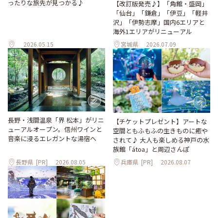
ったりな旅先が見つかる♪
【改訂版発売♪】「角館・盛岡」
「仙台」「鎌倉」「伊豆」「軽井
沢」「伊勢志摩」国内6エリアと
海外1エリアがリニューアル
2026.05.15
宮城県
2026.07.09
長野・浅間温泉「界 松本」がリニ
【チケットプレゼント】アートな
ューアルオープン。信州ワインと
空間ともふもふの生きものに癒や
音楽に浸るエレガントな湯宿へ
されて♪ 大人も楽しめる神戸の水
族館「átoa」と周辺さんぽ
長野県
[PR]
2026.08.05
兵庫県
[PR]
2026.08.07