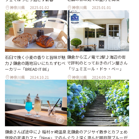
神奈川県
2025.01.02
神奈川県
2025.01.01
鎌倉から江ノ電で2駅♪海辺の街
石臼で挽く小麦の香りと旨味が魅
で評判のとっておきのパン屋さん
力♪鎌倉の路地沿いにたたずむベ
「リュミエール・ドゥ・ベー」
ーカリー「BREAD IT BE」
神奈川県
2024.10.21
神奈川県
2024.09.29
鎌倉さんぽ途中に♪ 稲村ヶ崎温泉
北鎌倉のアジサイ散歩とカフェめ
併設の足湯カフェ「Ninai」でのん
ぐり♪深く澄んだ明月院ブルーが