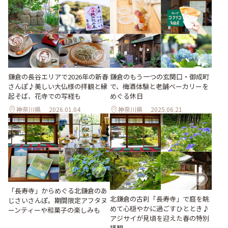
鎌倉の長谷エリアで2026年の新春
鎌倉のもう一つの玄関口・御成町
さんぽ♪美しい大仏様の拝観と縁
で、梅酒体験と老舗ベーカリーを
起そば、花寺での写経も
めぐる休日
神奈川県
2026.01.04
神奈川県
2025.06.21
「長寿寺」からめぐる北鎌倉のあ
北鎌倉の古刹「長寿寺」で庭を眺
じさいさんぽ。期間限定アフタヌ
めて心穏やかに過ごすひととき♪
ーンティーや和菓子の楽しみも
アジサイが見頃を迎えた春の特別
拝観