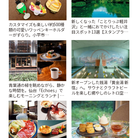
新しくなった「ことりっぷ軽井
カスタマイズも楽しい!約500種
沢」と一緒におでかけしたい注
類の可愛いワッペンキーホルダ
目スポット13選【スタンプラリ
ーがずらり。小平市
ー開催中】 | ことりっぷ
「Kimamaya T&K」 | ことりっ
ぷ
新オープンした銭湯「黄金湯 新
青葉通の緑を眺めながら、静か
宿」へ。サウナとクラフトビー
な時間を。仙台「Echoes」で
ルを楽しむ癒やしのレトロ空間
楽しむモーニングとランチ | こ
| ことりっぷ
とりっぷ