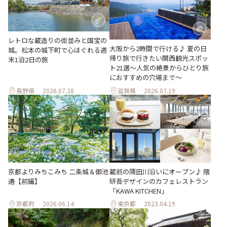
レトロな蔵造りの街並みと国宝の
大阪から2時間で行ける♪ 夏の日
城。松本の城下町で心ほぐれる週
帰り旅で行きたい関西観光スポッ
末1泊2日の旅
ト21選～人気の絶景からひとり旅
におすすめの穴場まで～
長野県
2026.07.28
滋賀県
2026.07.19
京都よりみちこみち 二条城＆御池
蔵前の隅田川沿いにオープン♪ 隈
通【前編】
研吾デザインのカフェレストラン
「KAWA KITCHEN」
京都府
2026.06.14
東京都
2023.04.19