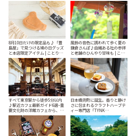
りっぷ
風鈴の音色に誘われて歩く夏の
8月10日だけの限定品も♪「豊
鎌倉さんぽ♪由緒ある社の参拝
島屋」で見つける鳩の日グッズ
と老舗のひんやり甘味も | こと
と本店限定アイテム | ことりっ
りっぷ
ぷ
すべて東京駅から徒歩5分以内
日本橋兜町に誕生。香りと静け
♪駅近カフェ最新ガイド6選~重
さに包まれるクラフトハーブテ
要文化財の洋館カフェから、改
ィー専門店「TYNK
札すぐのレトロ喫茶まで~ | こと
Kabutocho」 | ことりっぷ
りっぷ