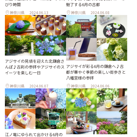
びり時間
魅了する6月の古都
神奈川県
2024.06.13
神奈川県
2024.06.08
アジサイの見頃を迎えた北鎌倉さ
アジサイが彩る6月の鎌倉へ♪古
んぽ♪古刹の参拝やアジサイのス
都が華やぐ季節の楽しい街歩きと
イーツを楽しむ一日
八幡宮様の参拝
神奈川県
2024.06.07
神奈川県
2024.06.06
江ノ電にゆられて出かける6月の