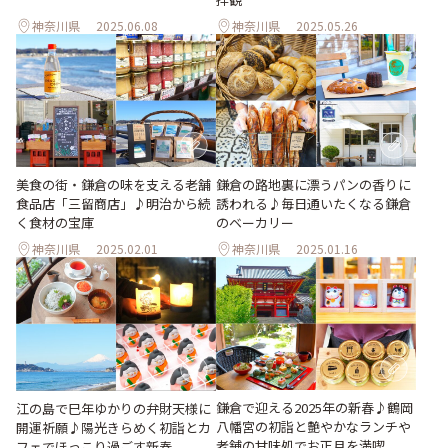
神奈川県
2025.06.08
神奈川県
2025.05.26
美食の街・鎌倉の味を支える老舗
鎌倉の路地裏に漂うパンの香りに
食品店「三留商店」♪明治から続
誘われる♪毎日通いたくなる鎌倉
く食材の宝庫
のベーカリー
神奈川県
2025.02.01
神奈川県
2025.01.16
鎌倉で迎える2025年の新春♪鶴岡
江の島で巳年ゆかりの弁財天様に
八幡宮の初詣と艶やかなランチや
開運祈願♪陽光きらめく初詣とカ
老舗の甘味処でお正月を満喫
フェでほっこり過ごす新春