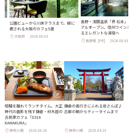
長野・浅間温泉「界 松本」が
。
公園ビューから川床テラスまで。緑に
アルオープン。信州ワインと
2日
癒される大阪のカフェ5選
るエレガントな湯宿へ
大阪府
2026.08.03
長野県
[PR]
2026.08.05
喧騒を離れてランチタイム。大正
鎌倉の奥行きにふれる街さんぽ♪
時代の面影を残す鎌倉・材木座の
古都の朝からティータイムまで
古民家カフェ「D316
KAMAKURA」
神奈川県
2026.06.28
神奈川県
2026.04.29