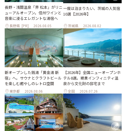
長野・浅間温泉「界 松本」がリニ
一度は泊まりたい、茨城の人気宿
ューアルオープン。信州ワインと
10選【2026年】
音楽に浸るエレガントな湯宿へ
長野県
[PR]
2026.08.05
茨城県
2026.08.02
新オープンした銭湯「黄金湯 新
【2026年】全国ニューオープンホ
宿」へ。サウナとクラフトビール
テル8選。絶景インフィニティ温
を楽しむ癒やしのレトロ空間
泉から文化財の邸宅まで
東京都
2026.08.06
全国
2026.07.26