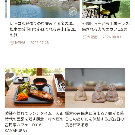
氷
レトロな蔵造りの街並みと国宝の城。
公園ビューから川床テラスま
わう
松本の城下町で心ほぐれる週末1泊2日
癒される大阪のカフェ5選
最
の旅
大阪府
2026.08.03
長野県
2026.07.28
喧騒を離れてランチタイム。大正
鎌倉の古民家に泊まる♪観光と暮
時代の面影を残す鎌倉・材木座の
らしのあいだを体験する1泊2日の
古民家カフェ「D316
長谷街あるき
KAMAKURA」