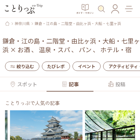
ガイド・マガジン
神奈川県
鎌倉・江の島・二階堂・由比ヶ浜・大船・七里ヶ浜
鎌倉・江の島・二階堂・由比ヶ浜・大船・七里ヶ
浜
×
お酒
、
温泉・スパ
、
パン
、
ホテル・宿
絞り込む
たびレポ
イベント
アクティビティ
スポット
記事
投稿
ことりっぷで人気の記事