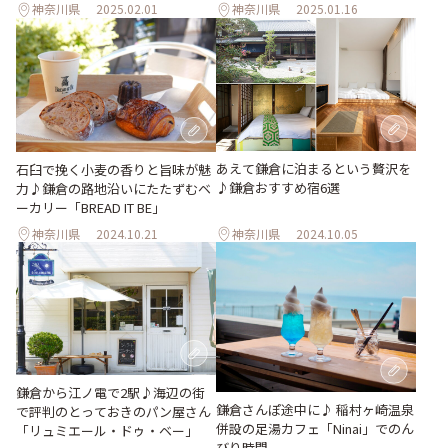
神奈川県
2025.02.01
神奈川県
2025.01.16
あえて鎌倉に泊まるという贅沢を
石臼で挽く小麦の香りと旨味が魅
♪鎌倉おすすめ宿6選
力♪鎌倉の路地沿いにたたずむベ
ーカリー「BREAD IT BE」
神奈川県
2024.10.21
神奈川県
2024.10.05
鎌倉から江ノ電で2駅♪海辺の街
鎌倉さんぽ途中に♪ 稲村ヶ崎温泉
で評判のとっておきのパン屋さん
併設の足湯カフェ「Ninai」でのん
「リュミエール・ドゥ・ベー」
びり時間