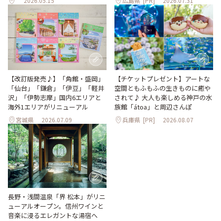
2026.05.15
広島県
[PR]
2026.07.31
【改訂版発売♪】「角館・盛岡」
【チケットプレゼント】アートな
「仙台」「鎌倉」「伊豆」「軽井
空間ともふもふの生きものに癒や
沢」「伊勢志摩」国内6エリアと
されて♪ 大人も楽しめる神戸の水
海外1エリアがリニューアル
族館「átoa」と周辺さんぽ
宮城県
2026.07.09
兵庫県
[PR]
2026.08.07
長野・浅間温泉「界 松本」がリニ
ューアルオープン。信州ワインと
音楽に浸るエレガントな湯宿へ