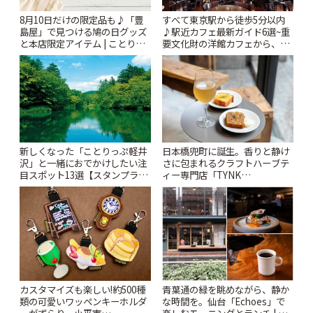
8月10日だけの限定品も♪「豊
すべて東京駅から徒歩5分以内
島屋」で見つける鳩の日グッズ
♪駅近カフェ最新ガイド6選~重
と本店限定アイテム | ことりっ
要文化財の洋館カフェから、改
ぷ
札すぐのレトロ喫茶まで~ | こと
りっぷ
新しくなった「ことりっぷ軽井
日本橋兜町に誕生。香りと静け
沢」と一緒におでかけしたい注
さに包まれるクラフトハーブテ
目スポット13選【スタンプラリ
ィー専門店「TYNK
ー開催中】 | ことりっぷ
Kabutocho」 | ことりっぷ
カスタマイズも楽しい!約500種
青葉通の緑を眺めながら、静か
類の可愛いワッペンキーホルダ
な時間を。仙台「Echoes」で
ーがずらり。小平市
楽しむモーニングとランチ | こ