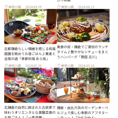
神奈川県
2024.09.29
神奈川県
2024.06.13
美食の街・鎌倉でご満悦のランチ
古都鎌倉らしい情緒を感じる和風
タイム♪艶やかなシチューをまと
庭園を眺めてお昼ごはん♪蕎麦と
うハンバーグ「銀座 古川」
会席の店「季節料理 あら珠」
神奈川県
2024.05.25
神奈川県
2024.05.10
北鎌倉の自然に囲まれた古民家で
鎌倉・由比ガ浜のガーデンオーベ
味わうオリエンタルな薬膳菜食の
ルジュで楽しむ季節のアフタヌー
お昼ごはん♪「一素茶庵」
ンティー♪「THE TABLE」