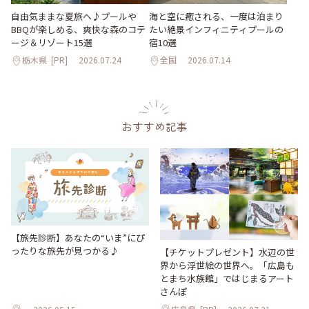
自由気ままな夏旅へ♪プールや
海と空に癒される、一度は泊まり
BBQが楽しめる、爽快な森のコテ
たい絶景インフィニティプールの
ージ＆リゾート15選
宿10選
栃木県
[PR]
2026.07.24
全国
2026.07.14
おすすめ記事
【旅先診断】あなたの“いま”にぴ
ったりな旅先が見つかる♪
【チケットプレゼント】水辺の世
界から浮世絵の世界へ。「広島も
とまち水族館」ではじまるアート
さんぽ