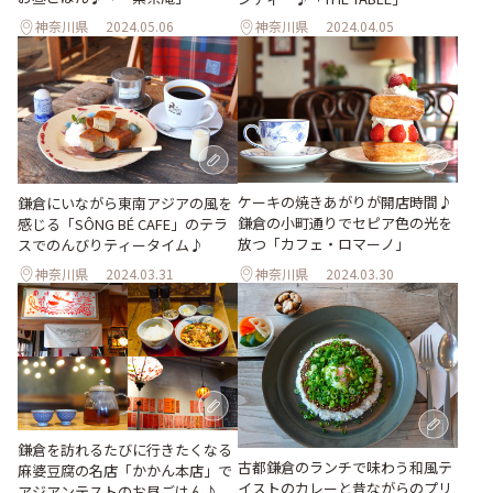
神奈川県
2024.05.06
神奈川県
2024.04.05
ケーキの焼きあがりが開店時間♪
鎌倉にいながら東南アジアの風を
鎌倉の小町通りでセピア色の光を
感じる「SÔNG BÉ CAFE」のテラ
放つ「カフェ・ロマーノ」
スでのんびりティータイム♪
神奈川県
2024.03.31
神奈川県
2024.03.30
鎌倉を訪れるたびに行きたくなる
古都鎌倉のランチで味わう和風テ
麻婆豆腐の名店「かかん本店」で
イストのカレーと昔ながらのプリ
アジアンテストのお昼ごはん♪