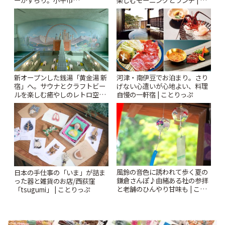
「Kimamaya T&K」 | ことりっ
とりっぷ
ぷ
新オープンした銭湯「黄金湯 新
河津・南伊豆でお泊まり。さり
宿」へ。サウナとクラフトビー
げない心遣いが心地よい、料理
ルを楽しむ癒やしのレトロ空間
自慢の一軒宿 | ことりっぷ
| ことりっぷ
風鈴の音色に誘われて歩く夏の
日本の手仕事の「いま」が詰ま
鎌倉さんぽ♪由緒ある社の参拝
った器と雑貨のお店/西荻窪
と老舗のひんやり甘味も | こと
「tsugumi」 | ことりっぷ
りっぷ