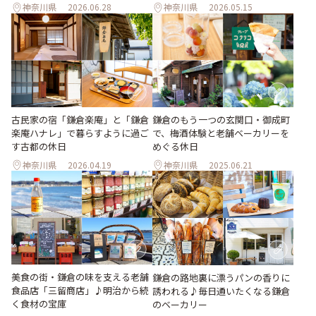
神奈川県
2026.06.28
神奈川県
2026.05.15
古民家の宿「鎌倉楽庵」と「鎌倉
鎌倉のもう一つの玄関口・御成町
楽庵ハナレ」で暮らすように過ご
で、梅酒体験と老舗ベーカリーを
す古都の休日
めぐる休日
神奈川県
2026.04.19
神奈川県
2025.06.21
美食の街・鎌倉の味を支える老舗
鎌倉の路地裏に漂うパンの香りに
食品店「三留商店」♪明治から続
誘われる♪毎日通いたくなる鎌倉
く食材の宝庫
のベーカリー