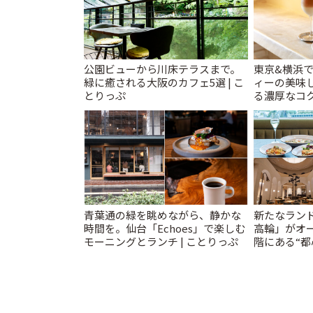
公園ビューから川床テラスまで。
東京&横浜
緑に癒される大阪のカフェ5選 | こ
ィーの美味し
とりっぷ
る濃厚なコ
ティータイム
青葉通の緑を眺めながら、静かな
新たなラン
時間を。仙台「Echoes」で楽しむ
高輪」がオー
モーニングとランチ | ことりっぷ
階にある“都
ウム」とは? 