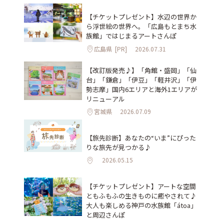
【チケットプレゼント】水辺の世界か
ら浮世絵の世界へ。「広島もとまち水
族館」ではじまるアートさんぽ
広島県
[PR]
2026.07.31
【改訂版発売♪】「角館・盛岡」「仙
台」「鎌倉」「伊豆」「軽井沢」「伊
勢志摩」国内6エリアと海外1エリアが
リニューアル
宮城県
2026.07.09
【旅先診断】あなたの“いま”にぴった
りな旅先が見つかる♪
2026.05.15
【チケットプレゼント】アートな空間
ともふもふの生きものに癒やされて♪
大人も楽しめる神戸の水族館「átoa」
と周辺さんぽ