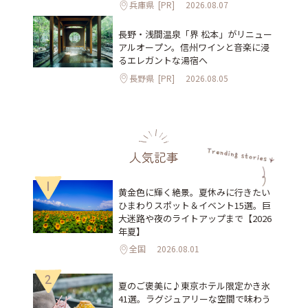
兵庫県
[PR]
2026.08.07
長野・浅間温泉「界 松本」がリニュー
アルオープン。信州ワインと音楽に浸
るエレガントな湯宿へ
長野県
[PR]
2026.08.05
人気記事
1
黄金色に輝く絶景。夏休みに行きたい
ひまわりスポット＆イベント15選。巨
大迷路や夜のライトアップまで【2026
年夏】
全国
2026.08.01
2
夏のご褒美に♪東京ホテル限定かき氷
41選。ラグジュアリーな空間で味わう