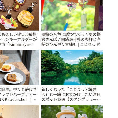
も楽しい!約500種類
風鈴の音色に誘われて歩く夏の鎌
ッペンキーホルダーが
倉さんぽ♪由緒ある社の参拝と老
「Kimamaya
舗のひんやり甘味も | ことりっぷ
ことりっぷ
に誕生。香りと静けさ
新しくなった「ことりっぷ軽井
クラフトハーブティー
沢」と一緒におでかけしたい注目
 Kabutocho」 | こ
スポット13選【スタンプラリー開
催中】 | ことりっぷ