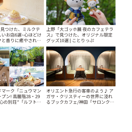
で見つけた、ミルクテ
上野「大ゴッホ展 夜のカフェテラ
いお店6選~心ほどけ
ス」で見つけた、オリジナル限定
クと香りに癒やされる
グッズ10選 | ことりっぷ
~ | ことりっぷ
ドマーク「ニュウマン
オリエント急行の客車のよう♪ ア
プン! 高層階28・29
ガサ・クリスティーの世界に浸れ
心の別荘”「ルフトバ
るブックカフェ/神田「サロンクリ
| ことりっぷ
スティ」 | ことりっぷ