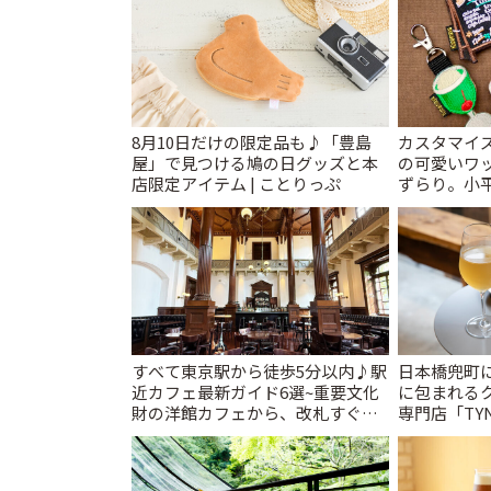
8月10日だけの限定品も♪「豊島
カスタマイズ
屋」で見つける鳩の日グッズと本
の可愛いワ
店限定アイテム | ことりっぷ
ずらり。小平市
T&K」 | 
すべて東京駅から徒歩5分以内♪駅
日本橋兜町
近カフェ最新ガイド6選~重要文化
に包まれる
財の洋館カフェから、改札すぐの
専門店「TYNK
レトロ喫茶まで~ | ことりっぷ
とりっぷ