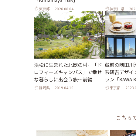
「Kimamaya T&K」
東京都
2026.08.04
神奈川県
202
浜松に生まれた北欧の村。「ド
蔵前の隅田川
ロフィーズキャンパス」で幸せ
隈研吾デザイ
な暮らしに出会う旅～前編
ラン「KAWA K
静岡県
2019.04.10
東京都
2023.
こちら