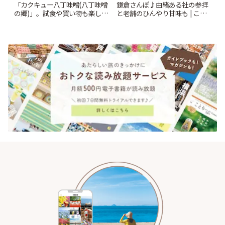
鎌倉さんぽ♪由緒ある社の参拝
「カクキュー八丁味噌(八丁味噌
と老舗のひんやり甘味も | こと
の郷)」。試食や買い物も楽しみ
りっぷ
♪ | ことりっぷ