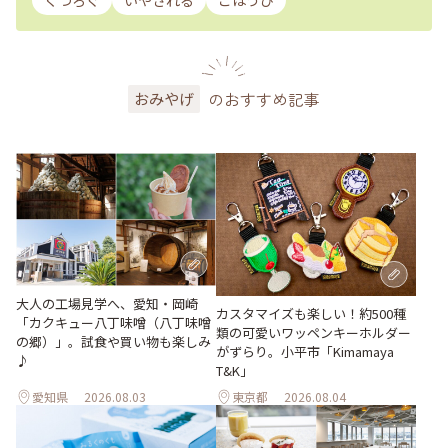
くつろぐ
いやされる
ごほうび
のおすすめ記事
おみやげ
大人の工場見学へ、愛知・岡崎
カスタマイズも楽しい！約500種
「カクキュー八丁味噌（八丁味噌
類の可愛いワッペンキーホルダー
の郷）」。試食や買い物も楽しみ
がずらり。小平市「Kimamaya
♪
T&K」
愛知県
2026.08.03
東京都
2026.08.04