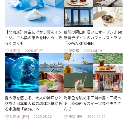
【北海道】青空に浮かぶ雲をイメ
蔵前の隅田川沿いにオープン♪ 隈
ージ。てん菜の恵みを味わう「み
研吾デザインのカフェレストラン
るくのくも」
「KAWA KITCHEN」
北海道
2026.07.27
東京都
2023.04.19
夏の涼を感じる、大人の神戸ひと
海景色を眺める三浦半島・三崎へ
り旅♪日本最大級の球体水槽があ
♪ 直売所＆スイーツ食べ歩きさ
る水族館「átoa」へ
んぽ
兵庫県
[PR]
2025.08.12
神奈川県
2026.06.25