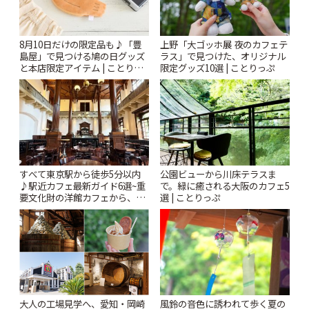
8月10日だけの限定品も♪「豊
上野「大ゴッホ展 夜のカフェテ
島屋」で見つける鳩の日グッズ
ラス」で見つけた、オリジナル
と本店限定アイテム | ことりっ
限定グッズ10選 | ことりっぷ
ぷ
すべて東京駅から徒歩5分以内
公園ビューから川床テラスま
♪駅近カフェ最新ガイド6選~重
で。緑に癒される大阪のカフェ5
要文化財の洋館カフェから、改
選 | ことりっぷ
札すぐのレトロ喫茶まで~ | こと
りっぷ
風鈴の音色に誘われて歩く夏の
大人の工場見学へ、愛知・岡崎