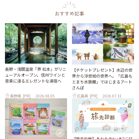
おすすめ記事
長野・浅間温泉「界 松本」がリニ
【チケットプレゼント】水辺の世
ューアルオープン。信州ワインと
界から浮世絵の世界へ。「広島も
音楽に浸るエレガントな湯宿へ
とまち水族館」ではじまるアート
さんぽ
長野県
[PR]
2026.08.05
広島県
[PR]
2026.07.31
【旅先診断】あなたの“いま”にぴ