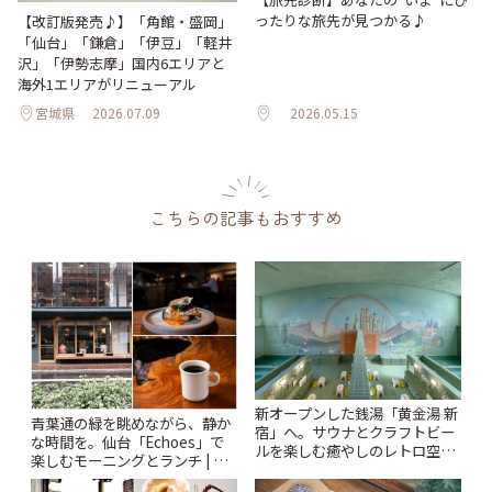
ったりな旅先が見つかる♪
【改訂版発売♪】「角館・盛岡」
「仙台」「鎌倉」「伊豆」「軽井
沢」「伊勢志摩」国内6エリアと
海外1エリアがリニューアル
宮城県
2026.07.09
2026.05.15
こちらの記事もおすすめ
新オープンした銭湯「黄金湯 新
青葉通の緑を眺めながら、静か
宿」へ。サウナとクラフトビー
な時間を。仙台「Echoes」で
ルを楽しむ癒やしのレトロ空間
楽しむモーニングとランチ | こ
| ことりっぷ
とりっぷ