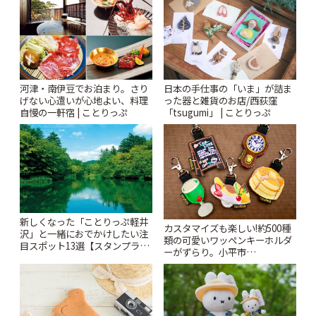
河津・南伊豆でお泊まり。さり
日本の手仕事の「いま」が詰ま
げない心遣いが心地よい、料理
った器と雑貨のお店/西荻窪
自慢の一軒宿 | ことりっぷ
「tsugumi」 | ことりっぷ
新しくなった「ことりっぷ軽井
カスタマイズも楽しい!約500種
沢」と一緒におでかけしたい注
類の可愛いワッペンキーホルダ
目スポット13選【スタンプラリ
ーがずらり。小平市
ー開催中】 | ことりっぷ
「Kimamaya T&K」 | ことりっ
ぷ