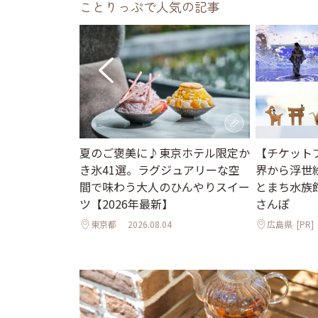
ことりっぷで人気の記事
街並みと国宝の
夏のご褒美に♪東京ホテル限定か
【チケット
で心ほぐれる週
き氷41選。ラグジュアリーな空
界から浮世
間で味わう大人のひんやりスイー
とまち水族
ツ【2026年最新】
さんぽ
東京都
2026.08.04
広島県
[PR]