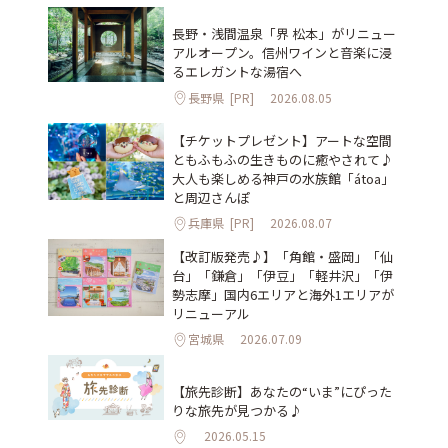
長野・浅間温泉「界 松本」がリニュー
アルオープン。信州ワインと音楽に浸
るエレガントな湯宿へ
長野県
[PR]
2026.08.05
【チケットプレゼント】アートな空間
ともふもふの生きものに癒やされて♪
大人も楽しめる神戸の水族館「átoa」
と周辺さんぽ
兵庫県
[PR]
2026.08.07
【改訂版発売♪】「角館・盛岡」「仙
台」「鎌倉」「伊豆」「軽井沢」「伊
勢志摩」国内6エリアと海外1エリアが
リニューアル
宮城県
2026.07.09
【旅先診断】あなたの“いま”にぴった
りな旅先が見つかる♪
2026.05.15