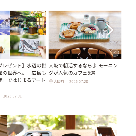
プレゼント】水辺の世
季節
大阪で朝活するなら♪ モーニン
絵の世界へ。「広島も
ティ
グが人気のカフェ5選
館」ではじまるアート
て過
大阪府
2026.07.28
「ann
2026.07.31
東京