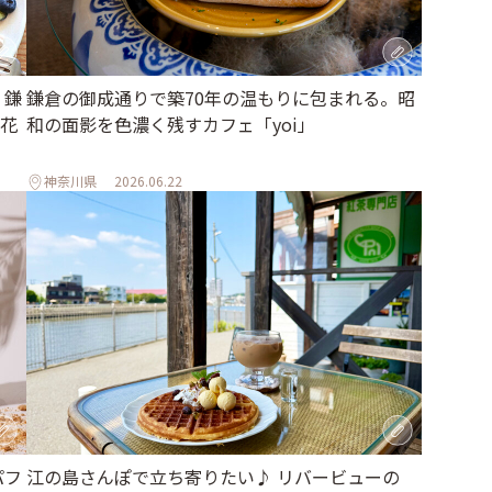
・鎌
鎌倉の御成通りで築70年の温もりに包まれる。昭
花
和の面影を色濃く残すカフェ「yoi」
神奈川県
2026.06.22
パフ
江の島さんぽで立ち寄りたい♪ リバービューの