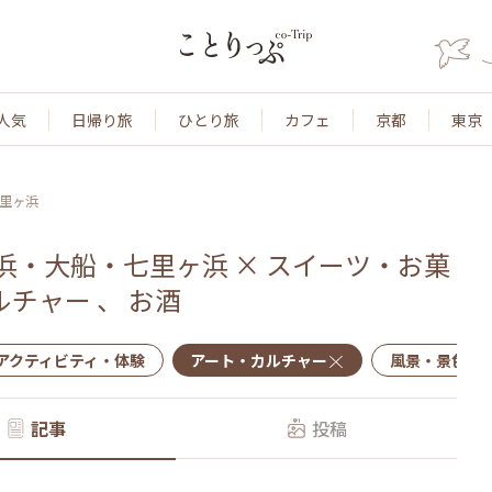
人気
日帰り旅
ひとり旅
カフェ
京都
東京
里ヶ浜
浜・大船・七里ヶ浜
×
スイーツ・お菓
ルチャー
、
お酒
アクティビティ・体験
アート・カルチャー
風景・景色
記事
投稿