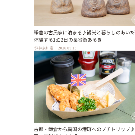
鎌倉の古民家に泊まる♪観光と暮らしのあいだ
体験する1泊2日の長谷街あるき
神奈川県
2026.05.15
古都・鎌倉から異国の港町へのプチトリップ♪