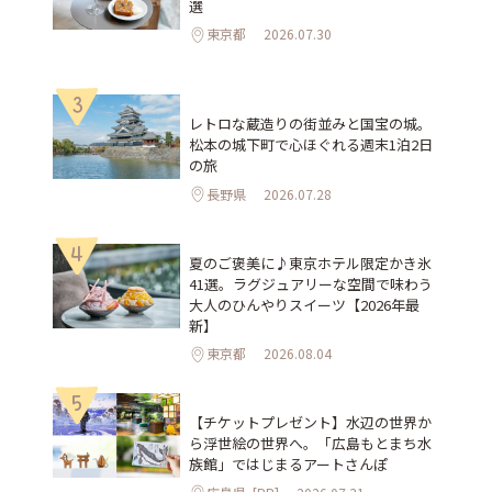
選
東京都
2026.07.30
3
レトロな蔵造りの街並みと国宝の城。
松本の城下町で心ほぐれる週末1泊2日
の旅
長野県
2026.07.28
4
夏のご褒美に♪東京ホテル限定かき氷
41選。ラグジュアリーな空間で味わう
大人のひんやりスイーツ【2026年最
新】
東京都
2026.08.04
5
【チケットプレゼント】水辺の世界か
ら浮世絵の世界へ。「広島もとまち水
族館」ではじまるアートさんぽ