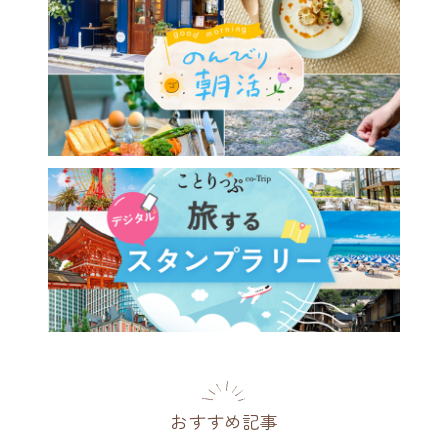
のパフェを味わいに♪ アン
ークに囲まれて、時間を忘れ
ごしたくなるカフェ／浅草
orum cafe」
都
2026.08.01
おすすめ記事